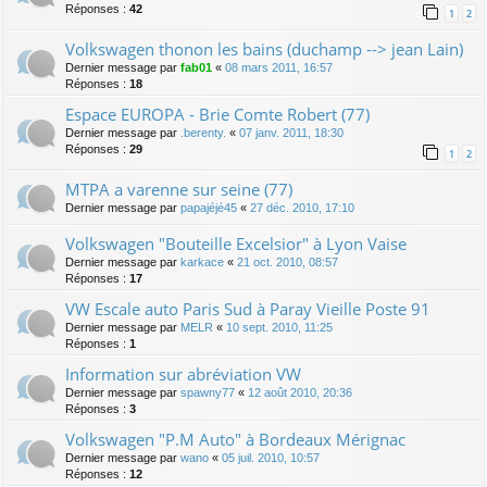
Réponses :
42
1
2
Volkswagen thonon les bains (duchamp --> jean Lain)
Dernier message par
fab01
«
08 mars 2011, 16:57
Réponses :
18
Espace EUROPA - Brie Comte Robert (77)
Dernier message par
.berenty.
«
07 janv. 2011, 18:30
Réponses :
29
1
2
MTPA a varenne sur seine (77)
Dernier message par
papajéjé45
«
27 déc. 2010, 17:10
Volkswagen "Bouteille Excelsior" à Lyon Vaise
Dernier message par
karkace
«
21 oct. 2010, 08:57
Réponses :
17
VW Escale auto Paris Sud à Paray Vieille Poste 91
Dernier message par
MELR
«
10 sept. 2010, 11:25
Réponses :
1
Information sur abréviation VW
Dernier message par
spawny77
«
12 août 2010, 20:36
Réponses :
3
Volkswagen "P.M Auto" à Bordeaux Mérignac
Dernier message par
wano
«
05 juil. 2010, 10:57
Réponses :
12