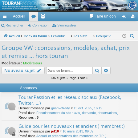
TouranPassion
Accueil
Faire un don
Le forum des propriétaires ou futurs acquéreurs du Volkswagen Touran
cc
Rechercher
or
Connexion
e
S’enregistrer
on
’e
ès
u
m
ne
nr
R
Accueil
Index du forum
Les autres voitures et ce qui touche à la voiture
Les autres modèles du groupe VW
Groupe VW : concessions, modèles, achat, prix et remise ... hors touran
e
ra
m
br
xi
eg
Groupe VW : concessions, modèles, achat, prix
c
pi
s
es
on
ist
et remise ... hors touran
h
de
re
e
Modérateur :
Modérateurs
Rechercher
Recherche av
Nouveau sujet
r
r
c
136 sujets • Page
1
sur
1
h
Annonces
e
TouranPassion et les réseaux sociaux (Facebook,
r
Twitter, ...)
Dernier message par
gnanvofredy
«
13 oct. 2025, 16:19
Posté dans
Fonctionnement du site : avis, demande, observations, ...
Réponses :
6
Guide pour les nouveaux ( et anciens ) membres :)
Dernier message par
jef10
«
10 mars 2013, 09:39
Posté dans
Accueil et présentations des membres de TP :)