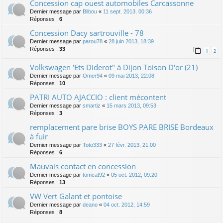
Concession cap ouest automobiles Carcassonne
Dernier message par
Bilbou
«
11 sept. 2013, 00:36
Réponses :
6
Concession Dacy sartrouville - 78
Dernier message par
parou78
«
28 juin 2013, 18:39
Réponses :
33
1
2
Volkswagen 'Ets Diderot" à Dijon Toison D'or (21)
Dernier message par
Omer94
«
09 mai 2013, 22:08
Réponses :
10
PATRI AUTO AJACCIO : client mécontent
Dernier message par
smartiz
«
15 mars 2013, 09:53
Réponses :
3
remplacement pare brise BOYS PARE BRISE Bordeaux
à fuir
Dernier message par
Toto333
«
27 févr. 2013, 21:00
Réponses :
6
Mauvais contact en concession
Dernier message par
tomcat92
«
05 oct. 2012, 09:20
Réponses :
13
VW Vert Galant et pontoise
Dernier message par
deano
«
04 oct. 2012, 14:59
Réponses :
8