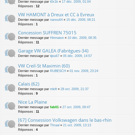
Dernier message par
t0x1k
«
17 déc. 2009, 01:04
Réponses :
12
VW HAMONT à Dreux et CC à Evreux
Dernier message par
nanou64
«
15 déc. 2009, 08:21
Réponses :
1
Concession SUFFREN 75015
Dernier message par
Hinmaton
«
10 déc. 2009, 08:35
Réponses :
11
Garage VW GALEA (Fabrègues-34)
Dernier message par
tijou67
«
05 déc. 2009, 14:57
VW Creil-St Maximin (60)
Dernier message par
RUBESCH
«
01 nov. 2009, 23:24
Réponses :
1
Calais (62)
Dernier message par
mloft
«
28 oct. 2009, 21:37
Réponses :
9
Nice La Plaine
Dernier message par
fab01
«
27 oct. 2009, 09:47
Réponses :
11
[67] Consession Volkswagen dans le bas-rhin
Dernier message par
Thraal
«
21 oct. 2009, 13:13
Réponses :
4