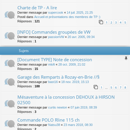
Charte de TP - A lire
Dernier message par
supercook
«
14 juil. 2025, 21:25
Posté dans
Accueil et présentations des membres de TP :)
Réponses :
121
1
2
3
4
5
[INFO] Commandes groupées de VW
Dernier message par
passionVW
«
20 avr. 2005, 09:34
Réponses :
1
Sujets
[Document TYPE] Note de concession
Dernier message par
mloft
«
28 oct. 2009, 21:02
Réponses :
15
Garage des Remparts à Rozay-en-Brie //§
Dernier message par
bast16
«
18 nov. 2019, 15:13
Réponses :
188
1
5
6
7
8
…
Mésaventure à la concession DEHOUX à HIRSON
02500
Dernier message par
curtis newton
«
07 juin 2019, 08:39
Réponses :
3
Commande POLO Rline 115 ch
Dernier message par
Natsu38
«
23 mars 2018, 08:30
Réponses :
2