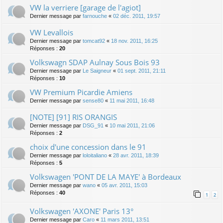
VW la verriere [garage de l'agiot]
Dernier message par
farnouche
«
02 déc. 2011, 19:57
VW Levallois
Dernier message par
tomcat92
«
18 nov. 2011, 16:25
Réponses :
20
Volkswagn SDAP Aulnay Sous Bois 93
Dernier message par
Le Saigneur
«
01 sept. 2011, 21:11
Réponses :
10
VW Premium Picardie Amiens
Dernier message par
sense80
«
11 mai 2011, 16:48
[NOTE] [91] RIS ORANGIS
Dernier message par
DSG_91
«
10 mai 2011, 21:06
Réponses :
2
choix d'une concession dans le 91
Dernier message par
loloitaliano
«
28 avr. 2011, 18:39
Réponses :
5
Volkswagen 'PONT DE LA MAYE' à Bordeaux
Dernier message par
wano
«
05 avr. 2011, 15:03
Réponses :
40
1
2
Volkswagen 'AXONE' Paris 13°
Dernier message par
Caro
«
11 mars 2011, 13:51