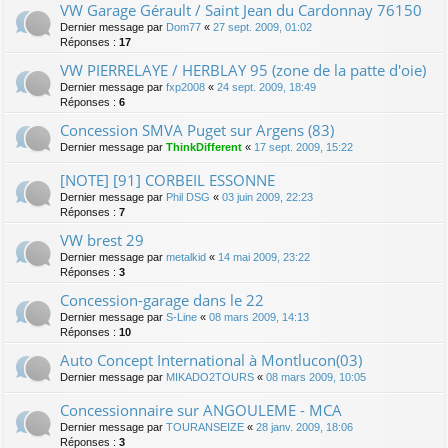
VW Garage Gérault / Saint Jean du Cardonnay 76150
Dernier message par
Dom77
«
27 sept. 2009, 01:02
Réponses :
17
VW PIERRELAYE / HERBLAY 95 (zone de la patte d'oie)
Dernier message par
fxp2008
«
24 sept. 2009, 18:49
Réponses :
6
Concession SMVA Puget sur Argens (83)
Dernier message par
ThinkDifferent
«
17 sept. 2009, 15:22
[NOTE] [91] CORBEIL ESSONNE
Dernier message par
Phil DSG
«
03 juin 2009, 22:23
Réponses :
7
VW brest 29
Dernier message par
metalkid
«
14 mai 2009, 23:22
Réponses :
3
Concession-garage dans le 22
Dernier message par
S-Line
«
08 mars 2009, 14:13
Réponses :
10
Auto Concept International à Montlucon(03)
Dernier message par
MIKADO2TOURS
«
08 mars 2009, 10:05
Concessionnaire sur ANGOULEME - MCA
Dernier message par
TOURANSEIZE
«
28 janv. 2009, 18:06
Réponses :
3