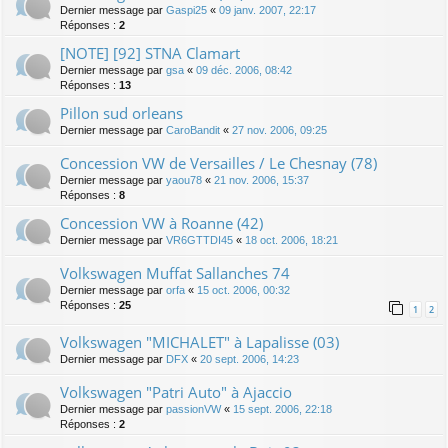
Dernier message par
Gaspi25
«
09 janv. 2007, 22:17
Réponses :
2
[NOTE] [92] STNA Clamart
Dernier message par
gsa
«
09 déc. 2006, 08:42
Réponses :
13
Pillon sud orleans
Dernier message par
CaroBandit
«
27 nov. 2006, 09:25
Concession VW de Versailles / Le Chesnay (78)
Dernier message par
yaou78
«
21 nov. 2006, 15:37
Réponses :
8
Concession VW à Roanne (42)
Dernier message par
VR6GTTDI45
«
18 oct. 2006, 18:21
Volkswagen Muffat Sallanches 74
Dernier message par
orfa
«
15 oct. 2006, 00:32
Réponses :
25
1
2
Volkswagen "MICHALET" à Lapalisse (03)
Dernier message par
DFX
«
20 sept. 2006, 14:23
Volkswagen "Patri Auto" à Ajaccio
Dernier message par
passionVW
«
15 sept. 2006, 22:18
Réponses :
2