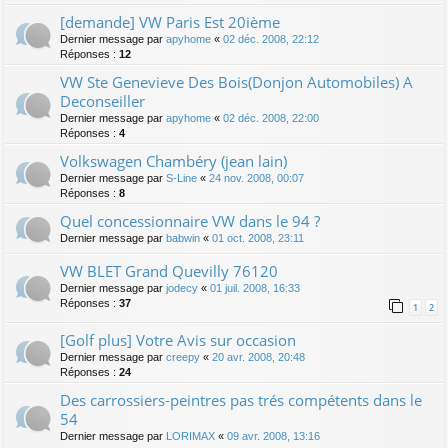
[demande] VW Paris Est 20ième
Dernier message par
apyhome
«
02 déc. 2008, 22:12
Réponses :
12
VW Ste Genevieve Des Bois(Donjon Automobiles) A
Deconseiller
Dernier message par
apyhome
«
02 déc. 2008, 22:00
Réponses :
4
Volkswagen Chambéry (jean lain)
Dernier message par
S-Line
«
24 nov. 2008, 00:07
Réponses :
8
Quel concessionnaire VW dans le 94 ?
Dernier message par
babwin
«
01 oct. 2008, 23:11
VW BLET Grand Quevilly 76120
Dernier message par
jodecy
«
01 juil. 2008, 16:33
Réponses :
37
1
2
[Golf plus] Votre Avis sur occasion
Dernier message par
creepy
«
20 avr. 2008, 20:48
Réponses :
24
Des carrossiers-peintres pas trés compétents dans le
54
Dernier message par
LORIMAX
«
09 avr. 2008, 13:16