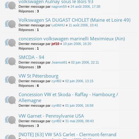
volkswagen Aulnay sous le Bois 93
Dernier message par
nagrom59
«
24 août 2006, 17:38
Réponses :
3
Volkswagen SA DUGAST CHOLET (Maine et Loire 49)
Dernier message par
LeDAHU
«
11 août 2006, 10:41
Réponses :
1
concession volkswagen marinelli Meximieux (Ain)
Dernier message par
jef10
«
10 juin 2006, 16:20
Réponses :
1
SMCDA - 94
Dernier message par
Jeannot91
«
02 juin 2006, 22:11
Réponses :
19
VW St Pétersbourg
Dernier message par
cyril92
«
02 juin 2006, 13:15
Réponses :
6
Concession VW et Skoda - Raffay - Hambourg /
Allemagne
Dernier message par
cyril92
«
01 juin 2006, 16:58
VW Garnet - Pennsylvanie USA
Dernier message par
cyril92
«
31 mai 2006, 08:43
Réponses :
3
[NOTE] [63] VW SAS Carlet - Clermont-ferrand