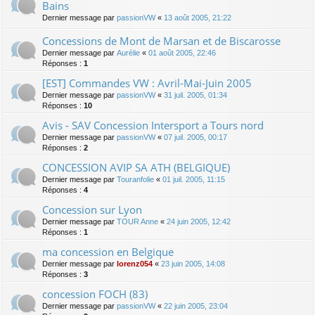
Bains
Dernier message par
passionVW
«
13 août 2005, 21:22
Concessions de Mont de Marsan et de Biscarosse
Dernier message par
Aurélie
«
01 août 2005, 22:46
Réponses :
1
[EST] Commandes VW : Avril-Mai-Juin 2005
Dernier message par
passionVW
«
31 juil. 2005, 01:34
Réponses :
10
Avis - SAV Concession Intersport a Tours nord
Dernier message par
passionVW
«
07 juil. 2005, 00:17
Réponses :
2
CONCESSION AVIP SA ATH (BELGIQUE)
Dernier message par
Touranfolie
«
01 juil. 2005, 11:15
Réponses :
4
Concession sur Lyon
Dernier message par
TOUR Anne
«
24 juin 2005, 12:42
Réponses :
1
ma concession en Belgique
Dernier message par
lorenz054
«
23 juin 2005, 14:08
Réponses :
3
concession FOCH (83)
Dernier message par
passionVW
«
22 juin 2005, 23:04