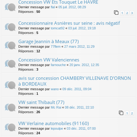
Concession VW Ets Touquet Le HAVRE
Dernier message par
flal
«
05 juil. 2012, 08:29
Réponses :
50
1
2
3
Concessionnaire Asnières sur seine : avis négatif
Dernier message par
tomcat92
«
03 juil. 2012, 19:18
Réponses :
5
Garage Jeannin à Meaux (77)
Dernier message par
77flem
«
27 mars 2012, 11:29
Réponses :
12
Concession VW Valenciennes
Dernier message par
farnouche
«
20 janv. 2012, 12:35
Réponses :
3
avis sur concession CHAMBERY VILLENAVE D'ORNON
à BORDEAUX
Dernier message par
wano
«
09 déc. 2011, 09:04
Réponses :
1
VW saint Thibault (77)
Dernier message par
Mc Rai
«
08 déc. 2011, 22:10
Réponses :
26
1
2
VW Verlaine automobiles (91160)
Dernier message par
lepoulpe
«
03 déc. 2011, 07:00
Réponses :
24