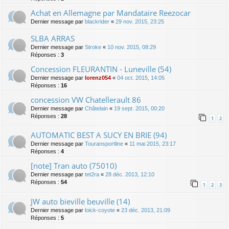
Achat en Allemagne par Mandataire Reezocar
Dernier message par
blackrider
«
29 nov. 2015, 23:25
SLBA ARRAS
Dernier message par
Stroke
«
10 nov. 2015, 08:29
Réponses :
3
Concession FLEURANTIN - Luneville (54)
Dernier message par
lorenz054
«
04 oct. 2015, 14:05
Réponses :
16
concession VW Chatellerault 86
Dernier message par
Châtelain
«
19 sept. 2015, 00:20
Réponses :
28
1
2
AUTOMATIC BEST A SUCY EN BRIE (94)
Dernier message par
Touransportline
«
11 mai 2015, 23:17
Réponses :
4
[note] Tran auto (75010)
Dernier message par
tet2ra
«
28 déc. 2013, 12:10
Réponses :
54
1
2
3
JW auto bieville beuville (14)
Dernier message par
loick-coyote
«
23 déc. 2013, 21:09
Réponses :
5