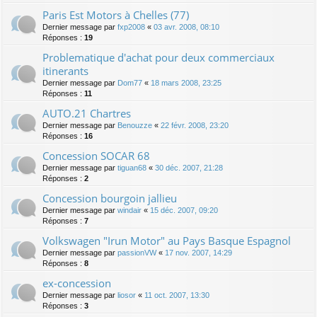
Paris Est Motors à Chelles (77)
Dernier message par
fxp2008
«
03 avr. 2008, 08:10
Réponses :
19
Problematique d'achat pour deux commerciaux
itinerants
Dernier message par
Dom77
«
18 mars 2008, 23:25
Réponses :
11
AUTO.21 Chartres
Dernier message par
Benouzze
«
22 févr. 2008, 23:20
Réponses :
16
Concession SOCAR 68
Dernier message par
tiguan68
«
30 déc. 2007, 21:28
Réponses :
2
Concession bourgoin jallieu
Dernier message par
windair
«
15 déc. 2007, 09:20
Réponses :
7
Volkswagen "Irun Motor" au Pays Basque Espagnol
Dernier message par
passionVW
«
17 nov. 2007, 14:29
Réponses :
8
ex-concession
Dernier message par
liosor
«
11 oct. 2007, 13:30
Réponses :
3