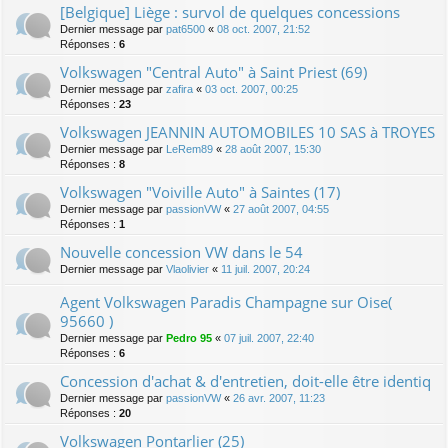
[Belgique] Liège : survol de quelques concessions
Dernier message par
pat6500
«
08 oct. 2007, 21:52
Réponses :
6
Volkswagen "Central Auto" à Saint Priest (69)
Dernier message par
zafira
«
03 oct. 2007, 00:25
Réponses :
23
Volkswagen JEANNIN AUTOMOBILES 10 SAS à TROYES
Dernier message par
LeRem89
«
28 août 2007, 15:30
Réponses :
8
Volkswagen "Voiville Auto" à Saintes (17)
Dernier message par
passionVW
«
27 août 2007, 04:55
Réponses :
1
Nouvelle concession VW dans le 54
Dernier message par
Vlaolivier
«
11 juil. 2007, 20:24
Agent Volkswagen Paradis Champagne sur Oise(
95660 )
Dernier message par
Pedro 95
«
07 juil. 2007, 22:40
Réponses :
6
Concession d'achat & d'entretien, doit-elle être identiq
Dernier message par
passionVW
«
26 avr. 2007, 11:23
Réponses :
20
Volkswagen Pontarlier (25)