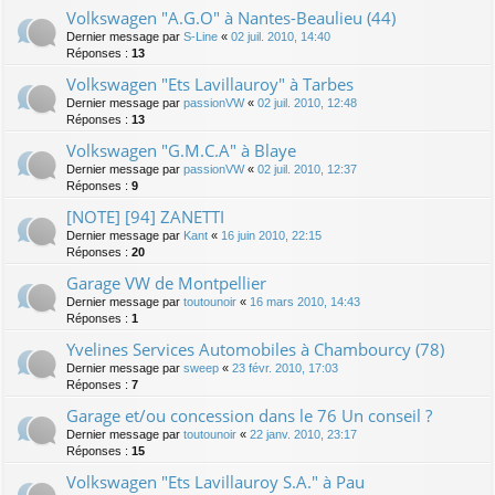
Volkswagen "A.G.O" à Nantes-Beaulieu (44)
Dernier message par
S-Line
«
02 juil. 2010, 14:40
Réponses :
13
Volkswagen "Ets Lavillauroy" à Tarbes
Dernier message par
passionVW
«
02 juil. 2010, 12:48
Réponses :
13
Volkswagen "G.M.C.A" à Blaye
Dernier message par
passionVW
«
02 juil. 2010, 12:37
Réponses :
9
[NOTE] [94] ZANETTI
Dernier message par
Kant
«
16 juin 2010, 22:15
Réponses :
20
Garage VW de Montpellier
Dernier message par
toutounoir
«
16 mars 2010, 14:43
Réponses :
1
Yvelines Services Automobiles à Chambourcy (78)
Dernier message par
sweep
«
23 févr. 2010, 17:03
Réponses :
7
Garage et/ou concession dans le 76 Un conseil ?
Dernier message par
toutounoir
«
22 janv. 2010, 23:17
Réponses :
15
Volkswagen "Ets Lavillauroy S.A." à Pau