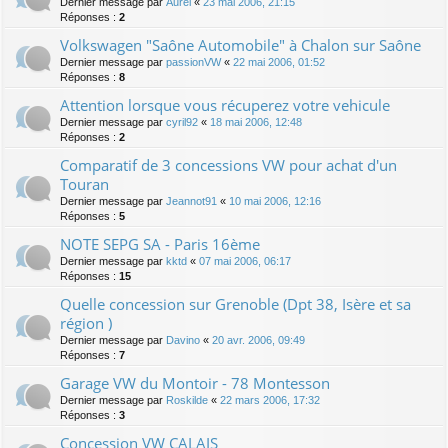
Dernier message par
Aurel
«
23 mai 2006, 21:15
Réponses :
2
Volkswagen "Saône Automobile" à Chalon sur Saône
Dernier message par
passionVW
«
22 mai 2006, 01:52
Réponses :
8
Attention lorsque vous récuperez votre vehicule
Dernier message par
cyril92
«
18 mai 2006, 12:48
Réponses :
2
Comparatif de 3 concessions VW pour achat d'un
Touran
Dernier message par
Jeannot91
«
10 mai 2006, 12:16
Réponses :
5
NOTE SEPG SA - Paris 16ème
Dernier message par
kktd
«
07 mai 2006, 06:17
Réponses :
15
Quelle concession sur Grenoble (Dpt 38, Isère et sa
région )
Dernier message par
Davino
«
20 avr. 2006, 09:49
Réponses :
7
Garage VW du Montoir - 78 Montesson
Dernier message par
Roskilde
«
22 mars 2006, 17:32
Réponses :
3
Concession VW CALAIS