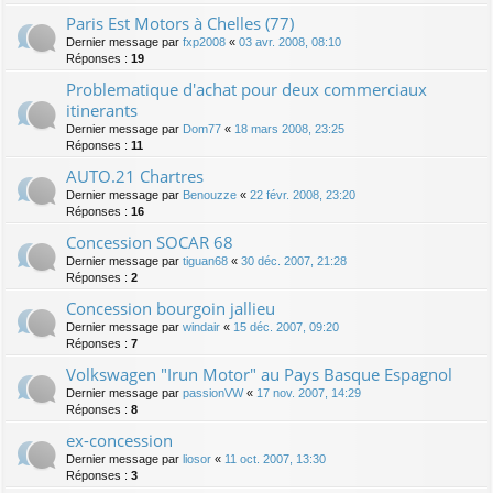
Paris Est Motors à Chelles (77)
Dernier message par
fxp2008
«
03 avr. 2008, 08:10
Réponses :
19
Problematique d'achat pour deux commerciaux
itinerants
Dernier message par
Dom77
«
18 mars 2008, 23:25
Réponses :
11
AUTO.21 Chartres
Dernier message par
Benouzze
«
22 févr. 2008, 23:20
Réponses :
16
Concession SOCAR 68
Dernier message par
tiguan68
«
30 déc. 2007, 21:28
Réponses :
2
Concession bourgoin jallieu
Dernier message par
windair
«
15 déc. 2007, 09:20
Réponses :
7
Volkswagen "Irun Motor" au Pays Basque Espagnol
Dernier message par
passionVW
«
17 nov. 2007, 14:29
Réponses :
8
ex-concession
Dernier message par
liosor
«
11 oct. 2007, 13:30
Réponses :
3