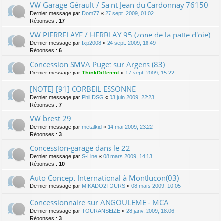
VW Garage Gérault / Saint Jean du Cardonnay 76150
Dernier message par
Dom77
«
27 sept. 2009, 01:02
Réponses :
17
VW PIERRELAYE / HERBLAY 95 (zone de la patte d'oie)
Dernier message par
fxp2008
«
24 sept. 2009, 18:49
Réponses :
6
Concession SMVA Puget sur Argens (83)
Dernier message par
ThinkDifferent
«
17 sept. 2009, 15:22
[NOTE] [91] CORBEIL ESSONNE
Dernier message par
Phil DSG
«
03 juin 2009, 22:23
Réponses :
7
VW brest 29
Dernier message par
metalkid
«
14 mai 2009, 23:22
Réponses :
3
Concession-garage dans le 22
Dernier message par
S-Line
«
08 mars 2009, 14:13
Réponses :
10
Auto Concept International à Montlucon(03)
Dernier message par
MIKADO2TOURS
«
08 mars 2009, 10:05
Concessionnaire sur ANGOULEME - MCA
Dernier message par
TOURANSEIZE
«
28 janv. 2009, 18:06
Réponses :
3