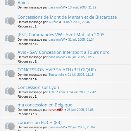
Bains
Dernier message par
passionVW
«
13 août 2005, 21:22
Concessions de Mont de Marsan et de Biscarosse
Dernier message par
Aurélie
«
01 août 2005, 22:46
Réponses :
1
[EST] Commandes VW : Avril-Mai-Juin 2005
Dernier message par
passionVW
«
31 juil. 2005, 01:34
Réponses :
10
Avis - SAV Concession Intersport a Tours nord
Dernier message par
passionVW
«
07 juil. 2005, 00:17
Réponses :
2
CONCESSION AVIP SA ATH (BELGIQUE)
Dernier message par
Touranfolie
«
01 juil. 2005, 11:15
Réponses :
4
Concession sur Lyon
Dernier message par
TOUR Anne
«
24 juin 2005, 12:42
Réponses :
1
ma concession en Belgique
Dernier message par
lorenz054
«
23 juin 2005, 14:08
Réponses :
3
concession FOCH (83)
Dernier message par
passionVW
«
22 juin 2005, 23:04