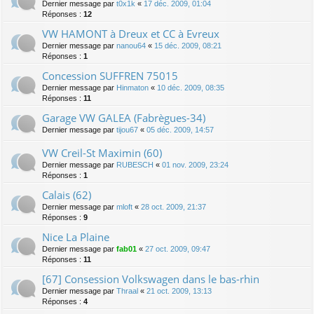
Dernier message par
t0x1k
«
17 déc. 2009, 01:04
Réponses :
12
VW HAMONT à Dreux et CC à Evreux
Dernier message par
nanou64
«
15 déc. 2009, 08:21
Réponses :
1
Concession SUFFREN 75015
Dernier message par
Hinmaton
«
10 déc. 2009, 08:35
Réponses :
11
Garage VW GALEA (Fabrègues-34)
Dernier message par
tijou67
«
05 déc. 2009, 14:57
VW Creil-St Maximin (60)
Dernier message par
RUBESCH
«
01 nov. 2009, 23:24
Réponses :
1
Calais (62)
Dernier message par
mloft
«
28 oct. 2009, 21:37
Réponses :
9
Nice La Plaine
Dernier message par
fab01
«
27 oct. 2009, 09:47
Réponses :
11
[67] Consession Volkswagen dans le bas-rhin
Dernier message par
Thraal
«
21 oct. 2009, 13:13
Réponses :
4