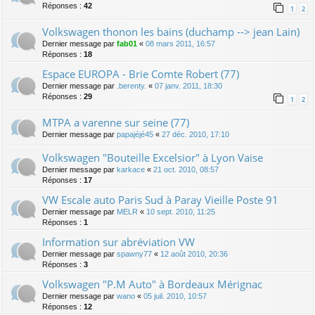
Réponses :
42
1
2
Volkswagen thonon les bains (duchamp --> jean Lain)
Dernier message par
fab01
«
08 mars 2011, 16:57
Réponses :
18
Espace EUROPA - Brie Comte Robert (77)
Dernier message par
.berenty.
«
07 janv. 2011, 18:30
Réponses :
29
1
2
MTPA a varenne sur seine (77)
Dernier message par
papajéjé45
«
27 déc. 2010, 17:10
Volkswagen "Bouteille Excelsior" à Lyon Vaise
Dernier message par
karkace
«
21 oct. 2010, 08:57
Réponses :
17
VW Escale auto Paris Sud à Paray Vieille Poste 91
Dernier message par
MELR
«
10 sept. 2010, 11:25
Réponses :
1
Information sur abréviation VW
Dernier message par
spawny77
«
12 août 2010, 20:36
Réponses :
3
Volkswagen "P.M Auto" à Bordeaux Mérignac
Dernier message par
wano
«
05 juil. 2010, 10:57
Réponses :
12