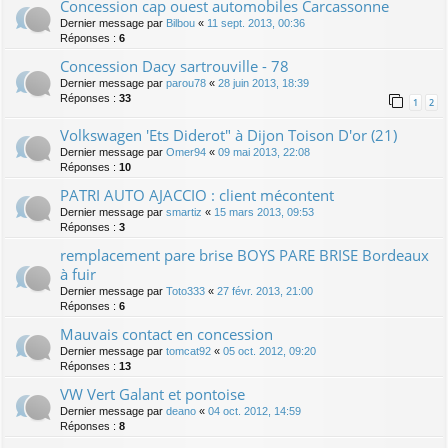
Concession cap ouest automobiles Carcassonne
Dernier message par
Bilbou
«
11 sept. 2013, 00:36
Réponses :
6
Concession Dacy sartrouville - 78
Dernier message par
parou78
«
28 juin 2013, 18:39
Réponses :
33
1
2
Volkswagen 'Ets Diderot" à Dijon Toison D'or (21)
Dernier message par
Omer94
«
09 mai 2013, 22:08
Réponses :
10
PATRI AUTO AJACCIO : client mécontent
Dernier message par
smartiz
«
15 mars 2013, 09:53
Réponses :
3
remplacement pare brise BOYS PARE BRISE Bordeaux
à fuir
Dernier message par
Toto333
«
27 févr. 2013, 21:00
Réponses :
6
Mauvais contact en concession
Dernier message par
tomcat92
«
05 oct. 2012, 09:20
Réponses :
13
VW Vert Galant et pontoise
Dernier message par
deano
«
04 oct. 2012, 14:59
Réponses :
8