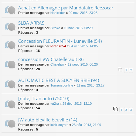
Achat en Allemagne par Mandataire Reezocar
Dernier message par
blackrider
«
29 nov. 2015, 23:25
SLBA ARRAS
Dernier message par
Stroke
«
10 nov. 2015, 08:29
Réponses :
3
Concession FLEURANTIN - Luneville (54)
Dernier message par
lorenz054
«
04 oct. 2015, 14:05
Réponses :
16
concession VW Chatellerault 86
Dernier message par
Châtelain
«
19 sept. 2015, 00:20
Réponses :
28
1
2
AUTOMATIC BEST A SUCY EN BRIE (94)
Dernier message par
Touransportline
«
11 mai 2015, 23:17
Réponses :
4
[note] Tran auto (75010)
Dernier message par
tet2ra
«
28 déc. 2013, 12:10
Réponses :
54
1
2
3
JW auto bieville beuville (14)
Dernier message par
loick-coyote
«
23 déc. 2013, 21:09
Réponses :
5