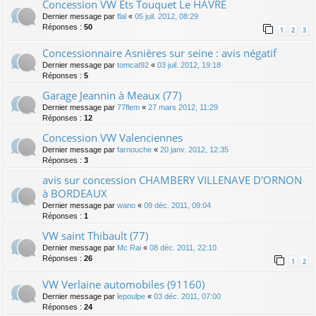
Concession VW Ets Touquet Le HAVRE
Dernier message par
flal
«
05 juil. 2012, 08:29
Réponses :
50
1
2
3
Concessionnaire Asnières sur seine : avis négatif
Dernier message par
tomcat92
«
03 juil. 2012, 19:18
Réponses :
5
Garage Jeannin à Meaux (77)
Dernier message par
77flem
«
27 mars 2012, 11:29
Réponses :
12
Concession VW Valenciennes
Dernier message par
farnouche
«
20 janv. 2012, 12:35
Réponses :
3
avis sur concession CHAMBERY VILLENAVE D'ORNON
à BORDEAUX
Dernier message par
wano
«
09 déc. 2011, 09:04
Réponses :
1
VW saint Thibault (77)
Dernier message par
Mc Rai
«
08 déc. 2011, 22:10
Réponses :
26
1
2
VW Verlaine automobiles (91160)
Dernier message par
lepoulpe
«
03 déc. 2011, 07:00
Réponses :
24