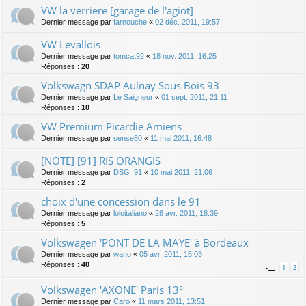
VW la verriere [garage de l'agiot]
Dernier message par
farnouche
«
02 déc. 2011, 19:57
VW Levallois
Dernier message par
tomcat92
«
18 nov. 2011, 16:25
Réponses :
20
Volkswagn SDAP Aulnay Sous Bois 93
Dernier message par
Le Saigneur
«
01 sept. 2011, 21:11
Réponses :
10
VW Premium Picardie Amiens
Dernier message par
sense80
«
11 mai 2011, 16:48
[NOTE] [91] RIS ORANGIS
Dernier message par
DSG_91
«
10 mai 2011, 21:06
Réponses :
2
choix d'une concession dans le 91
Dernier message par
loloitaliano
«
28 avr. 2011, 18:39
Réponses :
5
Volkswagen 'PONT DE LA MAYE' à Bordeaux
Dernier message par
wano
«
05 avr. 2011, 15:03
Réponses :
40
1
2
Volkswagen 'AXONE' Paris 13°
Dernier message par
Caro
«
11 mars 2011, 13:51