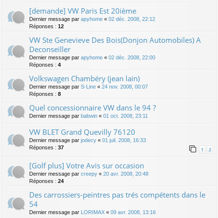
[demande] VW Paris Est 20ième
Dernier message par
apyhome
«
02 déc. 2008, 22:12
Réponses :
12
VW Ste Genevieve Des Bois(Donjon Automobiles) A
Deconseiller
Dernier message par
apyhome
«
02 déc. 2008, 22:00
Réponses :
4
Volkswagen Chambéry (jean lain)
Dernier message par
S-Line
«
24 nov. 2008, 00:07
Réponses :
8
Quel concessionnaire VW dans le 94 ?
Dernier message par
babwin
«
01 oct. 2008, 23:11
VW BLET Grand Quevilly 76120
Dernier message par
jodecy
«
01 juil. 2008, 16:33
Réponses :
37
1
2
[Golf plus] Votre Avis sur occasion
Dernier message par
creepy
«
20 avr. 2008, 20:48
Réponses :
24
Des carrossiers-peintres pas trés compétents dans le
54
Dernier message par
LORIMAX
«
09 avr. 2008, 13:16