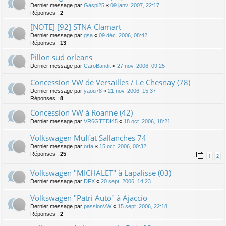
Dernier message par
Gaspi25
«
09 janv. 2007, 22:17
Réponses :
2
[NOTE] [92] STNA Clamart
Dernier message par
gsa
«
09 déc. 2006, 08:42
Réponses :
13
Pillon sud orleans
Dernier message par
CaroBandit
«
27 nov. 2006, 09:25
Concession VW de Versailles / Le Chesnay (78)
Dernier message par
yaou78
«
21 nov. 2006, 15:37
Réponses :
8
Concession VW à Roanne (42)
Dernier message par
VR6GTTDI45
«
18 oct. 2006, 18:21
Volkswagen Muffat Sallanches 74
Dernier message par
orfa
«
15 oct. 2006, 00:32
Réponses :
25
1
2
Volkswagen "MICHALET" à Lapalisse (03)
Dernier message par
DFX
«
20 sept. 2006, 14:23
Volkswagen "Patri Auto" à Ajaccio
Dernier message par
passionVW
«
15 sept. 2006, 22:18
Réponses :
2