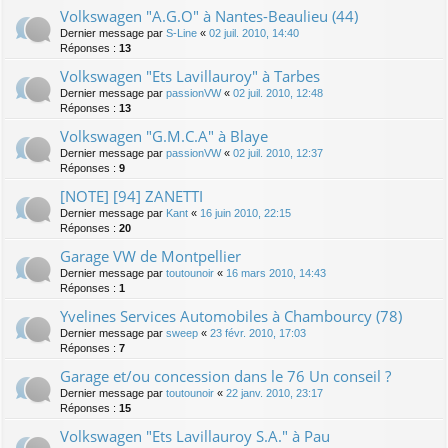
Volkswagen "A.G.O" à Nantes-Beaulieu (44)
Dernier message par
S-Line
«
02 juil. 2010, 14:40
Réponses :
13
Volkswagen "Ets Lavillauroy" à Tarbes
Dernier message par
passionVW
«
02 juil. 2010, 12:48
Réponses :
13
Volkswagen "G.M.C.A" à Blaye
Dernier message par
passionVW
«
02 juil. 2010, 12:37
Réponses :
9
[NOTE] [94] ZANETTI
Dernier message par
Kant
«
16 juin 2010, 22:15
Réponses :
20
Garage VW de Montpellier
Dernier message par
toutounoir
«
16 mars 2010, 14:43
Réponses :
1
Yvelines Services Automobiles à Chambourcy (78)
Dernier message par
sweep
«
23 févr. 2010, 17:03
Réponses :
7
Garage et/ou concession dans le 76 Un conseil ?
Dernier message par
toutounoir
«
22 janv. 2010, 23:17
Réponses :
15
Volkswagen "Ets Lavillauroy S.A." à Pau