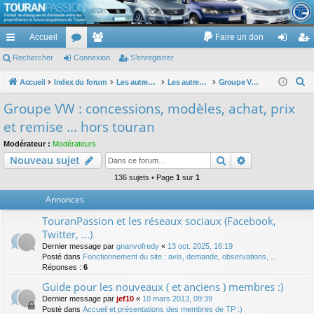
TouranPassion
Accueil
Faire un don
Le forum des propriétaires ou futurs acquéreurs du Volkswagen Touran
cc
Rechercher
or
Connexion
e
S’enregistrer
on
’e
ès
u
m
ne
nr
R
Accueil
Index du forum
Les autres voitures et ce qui touche à la voiture
Les autres modèles du groupe VW
Groupe VW : concessions, modèles, achat, prix et remise ... hors touran
e
ra
m
br
xi
eg
Groupe VW : concessions, modèles, achat, prix
c
pi
s
es
on
ist
et remise ... hors touran
h
de
re
e
Modérateur :
Modérateurs
Rechercher
Recherche av
Nouveau sujet
r
r
c
136 sujets • Page
1
sur
1
h
Annonces
e
TouranPassion et les réseaux sociaux (Facebook,
r
Twitter, ...)
Dernier message par
gnanvofredy
«
13 oct. 2025, 16:19
Posté dans
Fonctionnement du site : avis, demande, observations, ...
Réponses :
6
Guide pour les nouveaux ( et anciens ) membres :)
Dernier message par
jef10
«
10 mars 2013, 09:39
Posté dans
Accueil et présentations des membres de TP :)