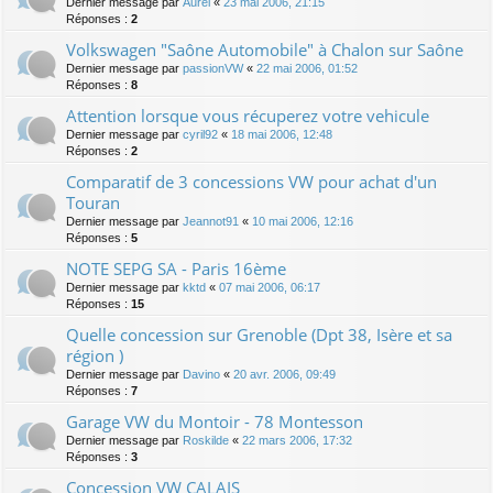
Dernier message par
Aurel
«
23 mai 2006, 21:15
Réponses :
2
Volkswagen "Saône Automobile" à Chalon sur Saône
Dernier message par
passionVW
«
22 mai 2006, 01:52
Réponses :
8
Attention lorsque vous récuperez votre vehicule
Dernier message par
cyril92
«
18 mai 2006, 12:48
Réponses :
2
Comparatif de 3 concessions VW pour achat d'un
Touran
Dernier message par
Jeannot91
«
10 mai 2006, 12:16
Réponses :
5
NOTE SEPG SA - Paris 16ème
Dernier message par
kktd
«
07 mai 2006, 06:17
Réponses :
15
Quelle concession sur Grenoble (Dpt 38, Isère et sa
région )
Dernier message par
Davino
«
20 avr. 2006, 09:49
Réponses :
7
Garage VW du Montoir - 78 Montesson
Dernier message par
Roskilde
«
22 mars 2006, 17:32
Réponses :
3
Concession VW CALAIS