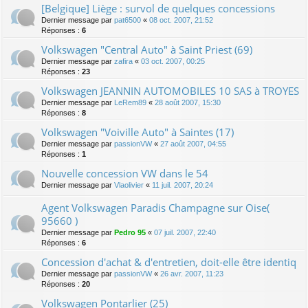
[Belgique] Liège : survol de quelques concessions
Dernier message par
pat6500
«
08 oct. 2007, 21:52
Réponses :
6
Volkswagen "Central Auto" à Saint Priest (69)
Dernier message par
zafira
«
03 oct. 2007, 00:25
Réponses :
23
Volkswagen JEANNIN AUTOMOBILES 10 SAS à TROYES
Dernier message par
LeRem89
«
28 août 2007, 15:30
Réponses :
8
Volkswagen "Voiville Auto" à Saintes (17)
Dernier message par
passionVW
«
27 août 2007, 04:55
Réponses :
1
Nouvelle concession VW dans le 54
Dernier message par
Vlaolivier
«
11 juil. 2007, 20:24
Agent Volkswagen Paradis Champagne sur Oise(
95660 )
Dernier message par
Pedro 95
«
07 juil. 2007, 22:40
Réponses :
6
Concession d'achat & d'entretien, doit-elle être identiq
Dernier message par
passionVW
«
26 avr. 2007, 11:23
Réponses :
20
Volkswagen Pontarlier (25)