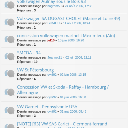
volkswagen Aulnay sous le Bois 93
Dernier message par
nagrom59
«
24 août 2006, 17:38
Réponses :
3
Volkswagen SA DUGAST CHOLET (Maine et Loire 49)
Dernier message par
LeDAHU
«
11 août 2006, 10:41
Réponses :
1
concession volkswagen marinelli Meximieux (Ain)
Dernier message par
jef10
«
10 juin 2006, 16:20
Réponses :
1
SMCDA - 94
Dernier message par
Jeannot91
«
02 juin 2006, 22:11
Réponses :
19
VW St Pétersbourg
Dernier message par
cyril92
«
02 juin 2006, 13:15
Réponses :
6
Concession VW et Skoda - Raffay - Hambourg /
Allemagne
Dernier message par
cyril92
«
01 juin 2006, 16:58
VW Garnet - Pennsylvanie USA
Dernier message par
cyril92
«
31 mai 2006, 08:43
Réponses :
3
[NOTE] [63] VW SAS Carlet - Clermont-ferrand