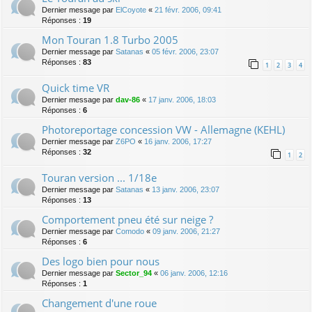
Dernier message par
ElCoyote
«
21 févr. 2006, 09:41
Réponses :
19
Mon Touran 1.8 Turbo 2005
Dernier message par
Satanas
«
05 févr. 2006, 23:07
Réponses :
83
1
2
3
4
Quick time VR
Dernier message par
dav-86
«
17 janv. 2006, 18:03
Réponses :
6
Photoreportage concession VW - Allemagne (KEHL)
Dernier message par
Z6PO
«
16 janv. 2006, 17:27
Réponses :
32
1
2
Touran version ... 1/18e
Dernier message par
Satanas
«
13 janv. 2006, 23:07
Réponses :
13
Comportement pneu été sur neige ?
Dernier message par
Comodo
«
09 janv. 2006, 21:27
Réponses :
6
Des logo bien pour nous
Dernier message par
Sector_94
«
06 janv. 2006, 12:16
Réponses :
1
Changement d'une roue