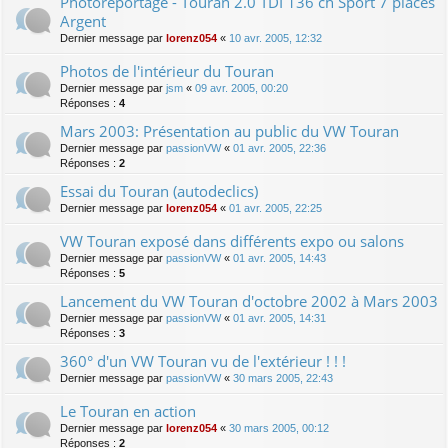
Photoreportage - Touran 2.0 TDI 136 ch Sport 7 places
Argent
Dernier message par
lorenz054
«
10 avr. 2005, 12:32
Photos de l'intérieur du Touran
Dernier message par
jsm
«
09 avr. 2005, 00:20
Réponses :
4
Mars 2003: Présentation au public du VW Touran
Dernier message par
passionVW
«
01 avr. 2005, 22:36
Réponses :
2
Essai du Touran (autodeclics)
Dernier message par
lorenz054
«
01 avr. 2005, 22:25
VW Touran exposé dans différents expo ou salons
Dernier message par
passionVW
«
01 avr. 2005, 14:43
Réponses :
5
Lancement du VW Touran d'octobre 2002 à Mars 2003
Dernier message par
passionVW
«
01 avr. 2005, 14:31
Réponses :
3
360° d'un VW Touran vu de l'extérieur ! ! !
Dernier message par
passionVW
«
30 mars 2005, 22:43
Le Touran en action
Dernier message par
lorenz054
«
30 mars 2005, 00:12
Réponses :
2