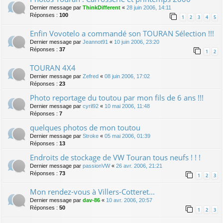
Dernier message par
ThinkDifferent
«
28 juin 2006, 14:11
Réponses :
100
1
2
3
4
5
Enfin Vovotelo a commandé son TOURAN Sélection !!!
Dernier message par
Jeannot91
«
10 juin 2006, 23:20
Réponses :
37
1
2
TOURAN 4X4
Dernier message par
Zefred
«
08 juin 2006, 17:02
Réponses :
23
Photo reportage du toutou par mon fils de 6 ans !!!
Dernier message par
cyril92
«
10 mai 2006, 11:48
Réponses :
7
quelques photos de mon toutou
Dernier message par
Stroke
«
05 mai 2006, 01:39
Réponses :
13
Endroits de stockage de VW Touran tous neufs ! ! !
Dernier message par
passionVW
«
26 avr. 2006, 21:21
Réponses :
73
1
2
3
Mon rendez-vous à Villers-Cotteret...
Dernier message par
dav-86
«
10 avr. 2006, 20:57
Réponses :
50
1
2
3