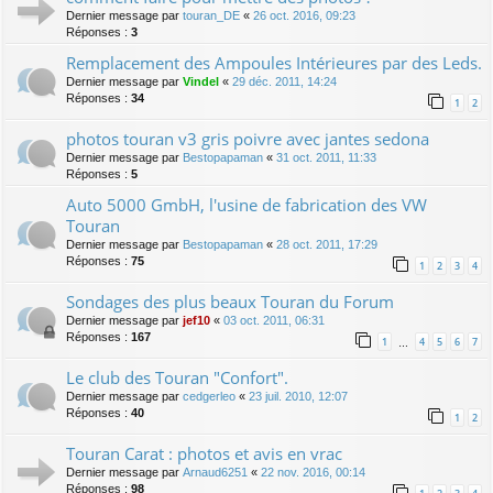
Dernier message par
touran_DE
«
26 oct. 2016, 09:23
Réponses :
3
Remplacement des Ampoules Intérieures par des Leds.
Dernier message par
Vindel
«
29 déc. 2011, 14:24
Réponses :
34
1
2
photos touran v3 gris poivre avec jantes sedona
Dernier message par
Bestopapaman
«
31 oct. 2011, 11:33
Réponses :
5
Auto 5000 GmbH, l'usine de fabrication des VW
Touran
Dernier message par
Bestopapaman
«
28 oct. 2011, 17:29
Réponses :
75
1
2
3
4
Sondages des plus beaux Touran du Forum
Dernier message par
jef10
«
03 oct. 2011, 06:31
Réponses :
167
1
4
5
6
7
…
Le club des Touran "Confort".
Dernier message par
cedgerleo
«
23 juil. 2010, 12:07
Réponses :
40
1
2
Touran Carat : photos et avis en vrac
Dernier message par
Arnaud6251
«
22 nov. 2016, 00:14
Réponses :
98