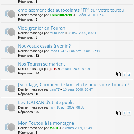
Réponses :
2
emplacement des autocolants "TP" sur votre toutou
Dernier message par
ThinkDifferent
«
15 févr. 2010, 11:32
Réponses :
5
Vide-grenier en Touran
Dernier message par
toutounoir
«
08 nov. 2009, 00:34
Réponses :
8
Nouveaux essais à venir ?
Dernier message par
Papa OURS
«
05 nov. 2009, 22:48
Réponses :
12
Nos Touran se marient
Dernier message par
jef10
«
22 sept. 2009, 07:01
Réponses :
34
1
2
[Sondage] Combien de km cet été pour votre Touran ?
Dernier message par
bato77
«
13 sept. 2009, 18:47
Réponses :
16
Les TOURAN d'utilité public
Dernier message par
flo
«
18 avr. 2009, 08:33
Réponses :
29
1
2
Mon Toutou à la montagne
Dernier message par
fab01
«
23 mars 2009, 18:49
Réponses :
6