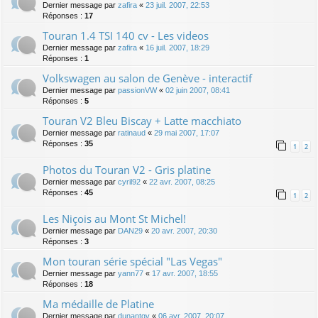
Dernier message par
zafira
«
23 juil. 2007, 22:53
Réponses :
17
Touran 1.4 TSI 140 cv - Les videos
Dernier message par
zafira
«
16 juil. 2007, 18:29
Réponses :
1
Volkswagen au salon de Genève - interactif
Dernier message par
passionVW
«
02 juin 2007, 08:41
Réponses :
5
Touran V2 Bleu Biscay + Latte macchiato
Dernier message par
ratinaud
«
29 mai 2007, 17:07
Réponses :
35
1
2
Photos du Touran V2 - Gris platine
Dernier message par
cyril92
«
22 avr. 2007, 08:25
Réponses :
45
1
2
Les Niçois au Mont St Michel!
Dernier message par
DAN29
«
20 avr. 2007, 20:30
Réponses :
3
Mon touran série spécial "Las Vegas"
Dernier message par
yann77
«
17 avr. 2007, 18:55
Réponses :
18
Ma médaille de Platine
Dernier message par
dunantgv
«
06 avr. 2007, 20:07