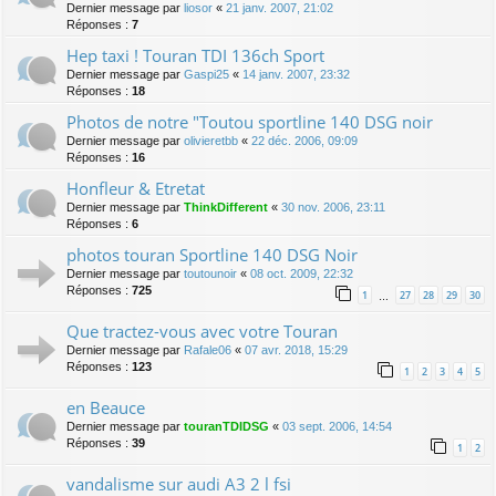
Dernier message par
liosor
«
21 janv. 2007, 21:02
Réponses :
7
Hep taxi ! Touran TDI 136ch Sport
Dernier message par
Gaspi25
«
14 janv. 2007, 23:32
Réponses :
18
Photos de notre "Toutou sportline 140 DSG noir
Dernier message par
olivieretbb
«
22 déc. 2006, 09:09
Réponses :
16
Honfleur & Etretat
Dernier message par
ThinkDifferent
«
30 nov. 2006, 23:11
Réponses :
6
photos touran Sportline 140 DSG Noir
Dernier message par
toutounoir
«
08 oct. 2009, 22:32
Réponses :
725
1
27
28
29
30
…
Que tractez-vous avec votre Touran
Dernier message par
Rafale06
«
07 avr. 2018, 15:29
Réponses :
123
1
2
3
4
5
en Beauce
Dernier message par
touranTDIDSG
«
03 sept. 2006, 14:54
Réponses :
39
1
2
vandalisme sur audi A3 2 l fsi