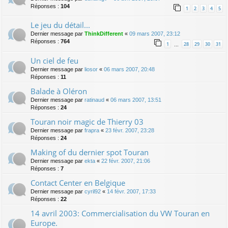
Réponses :
104
1
2
3
4
5
Le jeu du détail...
Dernier message par
ThinkDifferent
«
09 mars 2007, 23:12
Réponses :
764
1
28
29
30
31
…
Un ciel de feu
Dernier message par
liosor
«
06 mars 2007, 20:48
Réponses :
11
Balade à Oléron
Dernier message par
ratinaud
«
06 mars 2007, 13:51
Réponses :
24
Touran noir magic de Thierry 03
Dernier message par
frapra
«
23 févr. 2007, 23:28
Réponses :
24
Making of du dernier spot Touran
Dernier message par
ekta
«
22 févr. 2007, 21:06
Réponses :
7
Contact Center en Belgique
Dernier message par
cyril92
«
14 févr. 2007, 17:33
Réponses :
22
14 avril 2003: Commercialisation du VW Touran en
Europe.