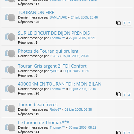
Réponses :
17
TOURAN ON FIRE
Dernier message par
SAMLAURE
«
24 juil. 2005, 13:46
Réponses :
25
1
2
SUR LE CIRCUIT DE DIJON PRENOIS
Dernier message par
Thomax***
«
22 juil. 2005, 10:21
Réponses :
9
Photos de Touran qui brulent
Dernier message par
JCGB
«
15 juil. 2005, 20:40
Touran Gris argent 2l TDI Confort
Dernier message par
cyril92
«
11 juil. 2005, 11:50
Réponses :
5
40000KM EN TOURAN TDI : MON BILAN
Dernier message par
Thomax***
«
10 juin 2005, 12:16
Réponses :
26
1
2
Touran beau-frères
Dernier message par
Robs67
«
01 juin 2005, 06:38
Réponses :
19
Le touran de Thomax***
Dernier message par
Thomax***
«
30 mai 2005, 08:22
Réponses :
41
1
2