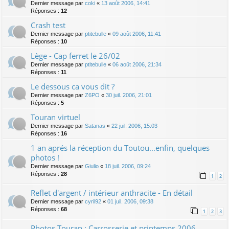
Dernier message par
coki
«
13 août 2006, 14:41
Réponses :
12
Crash test
Dernier message par
ptitebulle
«
09 août 2006, 11:41
Réponses :
10
Lège - Cap ferret le 26/02
Dernier message par
ptitebulle
«
06 août 2006, 21:34
Réponses :
11
Le dessous ca vous dit ?
Dernier message par
Z6PO
«
30 juil. 2006, 21:01
Réponses :
5
Touran virtuel
Dernier message par
Satanas
«
22 juil. 2006, 15:03
Réponses :
16
1 an aprés la réception du Toutou...enfin, quelques
photos !
Dernier message par
Giulio
«
18 juil. 2006, 09:24
Réponses :
28
1
2
Reflet d'argent / intérieur anthracite - En détail
Dernier message par
cyril92
«
01 juil. 2006, 09:38
Réponses :
68
1
2
3
Photos Touran : Carrosserie et printemps 2006