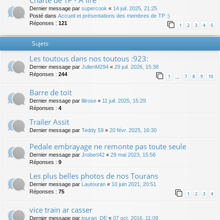
Charte de TP - A lire
Dernier message par
supercook
«
14 juil. 2025, 21:25
Posté dans
Accueil et présentations des membres de TP :)
Réponses :
121
1
2
3
4
5
Sujets
Les toutous dans nos toutous :923:
Dernier message par
JulienM294
«
29 juil. 2026, 15:38
Réponses :
244
1
7
8
9
10
…
Barre de toit
Dernier message par
lilirose
«
11 juil. 2025, 15:29
Réponses :
4
Trailer Assit
Dernier message par
Teddy 59
«
20 févr. 2025, 16:30
Pedale embrayage ne remonte pas toute seule
Dernier message par
Jrobert42
«
29 mai 2023, 15:56
Réponses :
9
Les plus belles photos de nos Tourans
Dernier message par
Lautouran
«
10 juin 2021, 20:51
Réponses :
75
1
2
3
4
vice train ar casser
Dernier message par
touran_DE
«
07 oct. 2016, 11:09