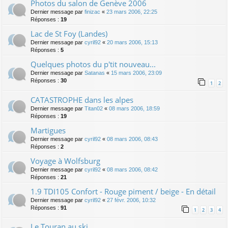
Photos du salon de Genève 2006
Dernier message par
finizac
«
23 mars 2006, 22:25
Réponses :
19
Lac de St Foy (Landes)
Dernier message par
cyril92
«
20 mars 2006, 15:13
Réponses :
5
Quelques photos du p'tit nouveau...
Dernier message par
Satanas
«
15 mars 2006, 23:09
Réponses :
30
1
2
CATASTROPHE dans les alpes
Dernier message par
Titan02
«
08 mars 2006, 18:59
Réponses :
19
Martigues
Dernier message par
cyril92
«
08 mars 2006, 08:43
Réponses :
2
Voyage à Wolfsburg
Dernier message par
cyril92
«
08 mars 2006, 08:42
Réponses :
21
1.9 TDI105 Confort - Rouge piment / beige - En détail
Dernier message par
cyril92
«
27 févr. 2006, 10:32
Réponses :
91
1
2
3
4
Le Touran au ski