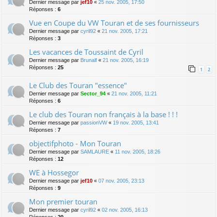
Dernier message par
jef10
«
25 nov. 2005, 17:50
Réponses :
6
Vue en Coupe du VW Touran et de ses fournisseurs
Dernier message par
cyril92
«
21 nov. 2005, 17:21
Réponses :
3
Les vacances de Toussaint de Cyril
Dernier message par
Brunalf
«
21 nov. 2005, 16:19
Réponses :
25
1
2
Le Club des Touran "essence"
Dernier message par
Sector_94
«
21 nov. 2005, 11:21
Réponses :
6
Le club des Touran non français à la base ! ! !
Dernier message par
passionVW
«
19 nov. 2005, 13:41
Réponses :
7
objectifphoto - Mon Touran
Dernier message par
SAMLAURE
«
11 nov. 2005, 18:26
Réponses :
12
WE à Hossegor
Dernier message par
jef10
«
07 nov. 2005, 23:13
Réponses :
9
Mon premier touran
Dernier message par
cyril92
«
02 nov. 2005, 16:13
Réponses :
20