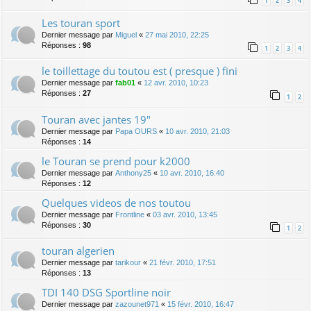
1
2
3
4
Les touran sport
Dernier message par
Miguel
«
27 mai 2010, 22:25
Réponses :
98
1
2
3
4
le toillettage du toutou est ( presque ) fini
Dernier message par
fab01
«
12 avr. 2010, 10:23
Réponses :
27
1
2
Touran avec jantes 19"
Dernier message par
Papa OURS
«
10 avr. 2010, 21:03
Réponses :
14
le Touran se prend pour k2000
Dernier message par
Anthony25
«
10 avr. 2010, 16:40
Réponses :
12
Quelques videos de nos toutou
Dernier message par
Frontline
«
03 avr. 2010, 13:45
Réponses :
30
1
2
touran algerien
Dernier message par
tarikour
«
21 févr. 2010, 17:51
Réponses :
13
TDI 140 DSG Sportline noir
Dernier message par
zazounet971
«
15 févr. 2010, 16:47