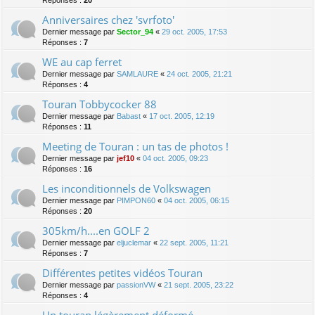
Anniversaires chez 'svrfoto'
Dernier message par
Sector_94
«
29 oct. 2005, 17:53
Réponses :
7
WE au cap ferret
Dernier message par
SAMLAURE
«
24 oct. 2005, 21:21
Réponses :
4
Touran Tobbycocker 88
Dernier message par
Babast
«
17 oct. 2005, 12:19
Réponses :
11
Meeting de Touran : un tas de photos !
Dernier message par
jef10
«
04 oct. 2005, 09:23
Réponses :
16
Les inconditionnels de Volkswagen
Dernier message par
PIMPON60
«
04 oct. 2005, 06:15
Réponses :
20
305km/h....en GOLF 2
Dernier message par
eljuclemar
«
22 sept. 2005, 11:21
Réponses :
7
Différentes petites vidéos Touran
Dernier message par
passionVW
«
21 sept. 2005, 23:22
Réponses :
4
Un touran légèrement déformé...