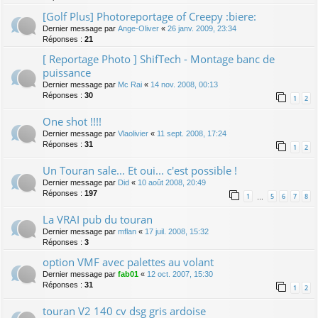
[Golf Plus] Photoreportage of Creepy :biere:
Dernier message par
Ange-Oliver
«
26 janv. 2009, 23:34
Réponses :
21
[ Reportage Photo ] ShifTech - Montage banc de
puissance
Dernier message par
Mc Rai
«
14 nov. 2008, 00:13
Réponses :
30
1
2
One shot !!!!
Dernier message par
Vlaolivier
«
11 sept. 2008, 17:24
Réponses :
31
1
2
Un Touran sale... Et oui... c'est possible !
Dernier message par
Did
«
10 août 2008, 20:49
Réponses :
197
1
5
6
7
8
…
La VRAI pub du touran
Dernier message par
mflan
«
17 juil. 2008, 15:32
Réponses :
3
option VMF avec palettes au volant
Dernier message par
fab01
«
12 oct. 2007, 15:30
Réponses :
31
1
2
touran V2 140 cv dsg gris ardoise