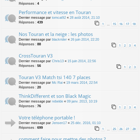
Réponses :
4
Performance et vitesse en Touran
Dernier message par
tomcat92
«
28 août 2014, 21:10
Réponses :
439
1
15
16
17
18
…
Nos Touran et la neige : les photos
Dernier message par
blackrider
«
26 juin 2014, 22:20
Réponses :
88
1
2
3
4
CrossTouran V3
Dernier message par
Chris13
«
15 juin 2014, 22:56
Réponses :
56
1
2
3
Touran V3 Match tsi 140 7 places
Dernier message par
Mc Rai
«
19 mars 2014, 22:54
Réponses :
20
ThinkDifferent et son Black Magic
Dernier message par
rebelde
«
09 janv. 2013, 10:19
Réponses :
76
1
2
3
4
Votre téléphone portable !
Dernier message par
Jensen17
«
25 déc. 2016, 01:10
Réponses :
699
1
25
26
27
28
…
comment faire pour mettre des photos ?