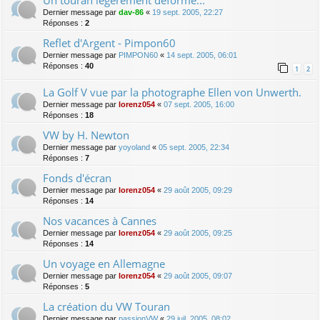
Dernier message par
dav-86
«
19 sept. 2005, 22:27
Réponses :
2
Reflet d'Argent - Pimpon60
Dernier message par
PIMPON60
«
14 sept. 2005, 06:01
Réponses :
40
1
2
La Golf V vue par la photographe Ellen von Unwerth.
Dernier message par
lorenz054
«
07 sept. 2005, 16:00
Réponses :
18
VW by H. Newton
Dernier message par
yoyoland
«
05 sept. 2005, 22:34
Réponses :
7
Fonds d'écran
Dernier message par
lorenz054
«
29 août 2005, 09:29
Réponses :
14
Nos vacances à Cannes
Dernier message par
lorenz054
«
29 août 2005, 09:25
Réponses :
14
Un voyage en Allemagne
Dernier message par
lorenz054
«
29 août 2005, 09:07
Réponses :
5
La création du VW Touran
Dernier message par
passionVW
«
29 juil. 2005, 08:02