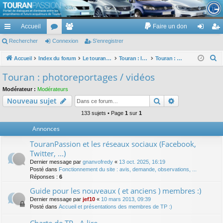
TouranPassion
Accueil
Faire un don
Le forum des propriétaires ou futurs acquéreurs du Volkswagen Touran
cc
Rechercher
or
Connexion
e
S’enregistrer
on
’e
ès
u
m
ne
nr
R
Accueil
Index du forum
Le touran dans ses versions I (V1 V2 V3) et II ...
Touran : les modèles, les prix, les achats, les options, ...
Touran : photoreportages / vidéos
e
ra
m
br
xi
eg
Touran : photoreportages / vidéos
c
pi
s
es
on
ist
Modérateur :
Modérateurs
h
Rechercher
Recherche av
Nouveau sujet
de
re
e
r
133 sujets • Page
1
sur
1
r
c
Annonces
h
TouranPassion et les réseaux sociaux (Facebook,
e
Twitter, ...)
r
Dernier message par
gnanvofredy
«
13 oct. 2025, 16:19
Posté dans
Fonctionnement du site : avis, demande, observations, ...
Réponses :
6
Guide pour les nouveaux ( et anciens ) membres :)
Dernier message par
jef10
«
10 mars 2013, 09:39
Posté dans
Accueil et présentations des membres de TP :)