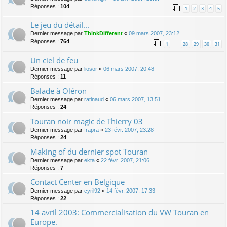
Réponses :
104
1
2
3
4
5
Le jeu du détail...
Dernier message par
ThinkDifferent
«
09 mars 2007, 23:12
Réponses :
764
1
28
29
30
31
…
Un ciel de feu
Dernier message par
liosor
«
06 mars 2007, 20:48
Réponses :
11
Balade à Oléron
Dernier message par
ratinaud
«
06 mars 2007, 13:51
Réponses :
24
Touran noir magic de Thierry 03
Dernier message par
frapra
«
23 févr. 2007, 23:28
Réponses :
24
Making of du dernier spot Touran
Dernier message par
ekta
«
22 févr. 2007, 21:06
Réponses :
7
Contact Center en Belgique
Dernier message par
cyril92
«
14 févr. 2007, 17:33
Réponses :
22
14 avril 2003: Commercialisation du VW Touran en
Europe.