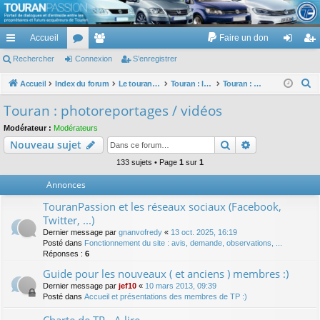
TouranPassion
Accueil
Faire un don
Le forum des propriétaires ou futurs acquéreurs du Volkswagen Touran
cc
Rechercher
or
Connexion
e
S’enregistrer
on
’e
ès
u
m
ne
nr
R
Accueil
Index du forum
Le touran dans ses versions I (V1 V2 V3) et II ...
Touran : les modèles, les prix, les achats, les options, ...
Touran : photoreportages / vidéos
e
ra
m
br
xi
eg
Touran : photoreportages / vidéos
c
pi
s
es
on
ist
Modérateur :
Modérateurs
h
Rechercher
Recherche av
Nouveau sujet
de
re
e
r
133 sujets • Page
1
sur
1
r
c
Annonces
h
TouranPassion et les réseaux sociaux (Facebook,
e
Twitter, ...)
r
Dernier message par
gnanvofredy
«
13 oct. 2025, 16:19
Posté dans
Fonctionnement du site : avis, demande, observations, ...
Réponses :
6
Guide pour les nouveaux ( et anciens ) membres :)
Dernier message par
jef10
«
10 mars 2013, 09:39
Posté dans
Accueil et présentations des membres de TP :)