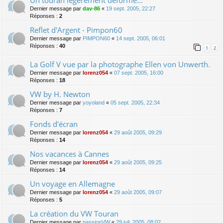
Dernier message par
dav-86
«
19 sept. 2005, 22:27
Réponses :
2
Reflet d'Argent - Pimpon60
Dernier message par
PIMPON60
«
14 sept. 2005, 06:01
Réponses :
40
1
2
La Golf V vue par la photographe Ellen von Unwerth.
Dernier message par
lorenz054
«
07 sept. 2005, 16:00
Réponses :
18
VW by H. Newton
Dernier message par
yoyoland
«
05 sept. 2005, 22:34
Réponses :
7
Fonds d'écran
Dernier message par
lorenz054
«
29 août 2005, 09:29
Réponses :
14
Nos vacances à Cannes
Dernier message par
lorenz054
«
29 août 2005, 09:25
Réponses :
14
Un voyage en Allemagne
Dernier message par
lorenz054
«
29 août 2005, 09:07
Réponses :
5
La création du VW Touran
Dernier message par
passionVW
«
29 juil. 2005, 08:02