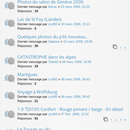
Photos du salon de Genève 2006
Dernier message par
finizac
«
23 mars 2006, 22:25
Réponses :
19
Lac de St Foy (Landes)
Dernier message par
cyril92
«
20 mars 2006, 15:13
Réponses :
5
Quelques photos du p'tit nouveau...
Dernier message par
Satanas
«
15 mars 2006, 23:09
Réponses :
30
1
2
CATASTROPHE dans les alpes
Dernier message par
Titan02
«
08 mars 2006, 18:59
Réponses :
19
Martigues
Dernier message par
cyril92
«
08 mars 2006, 08:43
Réponses :
2
Voyage à Wolfsburg
Dernier message par
cyril92
«
08 mars 2006, 08:42
Réponses :
21
1.9 TDI105 Confort - Rouge piment / beige - En détail
Dernier message par
cyril92
«
27 févr. 2006, 10:32
Réponses :
91
1
2
3
4
Le Touran au ski