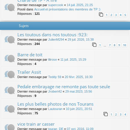
Charte de TP - A lire
Dernier message par
supercook
«
14 juil. 2025, 21:25
Posté dans
Accueil et présentations des membres de TP :)
Réponses :
121
1
2
3
4
5
Sujets
Les toutous dans nos toutous :923:
Dernier message par
JulienM294
«
29 juil. 2026, 15:38
Réponses :
244
1
7
8
9
10
…
Barre de toit
Dernier message par
lilirose
«
11 juil. 2025, 15:29
Réponses :
4
Trailer Assit
Dernier message par
Teddy 59
«
20 févr. 2025, 16:30
Pedale embrayage ne remonte pas toute seule
Dernier message par
Jrobert42
«
29 mai 2023, 15:56
Réponses :
9
Les plus belles photos de nos Tourans
Dernier message par
Lautouran
«
10 juin 2021, 20:51
Réponses :
75
1
2
3
4
vice train ar casser
Dernier message par
touran_DE
«
07 oct. 2016, 11:09