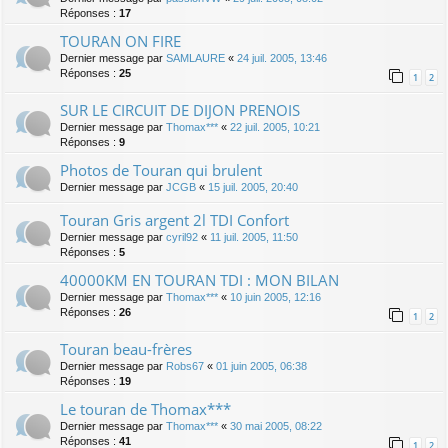
Réponses :
17
TOURAN ON FIRE
Dernier message par
SAMLAURE
«
24 juil. 2005, 13:46
Réponses :
25
1
2
SUR LE CIRCUIT DE DIJON PRENOIS
Dernier message par
Thomax***
«
22 juil. 2005, 10:21
Réponses :
9
Photos de Touran qui brulent
Dernier message par
JCGB
«
15 juil. 2005, 20:40
Touran Gris argent 2l TDI Confort
Dernier message par
cyril92
«
11 juil. 2005, 11:50
Réponses :
5
40000KM EN TOURAN TDI : MON BILAN
Dernier message par
Thomax***
«
10 juin 2005, 12:16
Réponses :
26
1
2
Touran beau-frères
Dernier message par
Robs67
«
01 juin 2005, 06:38
Réponses :
19
Le touran de Thomax***
Dernier message par
Thomax***
«
30 mai 2005, 08:22
Réponses :
41
1
2