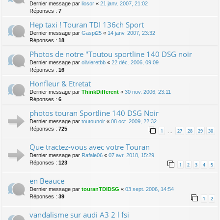
Dernier message par
liosor
«
21 janv. 2007, 21:02
Réponses :
7
Hep taxi ! Touran TDI 136ch Sport
Dernier message par
Gaspi25
«
14 janv. 2007, 23:32
Réponses :
18
Photos de notre "Toutou sportline 140 DSG noir
Dernier message par
olivieretbb
«
22 déc. 2006, 09:09
Réponses :
16
Honfleur & Etretat
Dernier message par
ThinkDifferent
«
30 nov. 2006, 23:11
Réponses :
6
photos touran Sportline 140 DSG Noir
Dernier message par
toutounoir
«
08 oct. 2009, 22:32
Réponses :
725
1
27
28
29
30
…
Que tractez-vous avec votre Touran
Dernier message par
Rafale06
«
07 avr. 2018, 15:29
Réponses :
123
1
2
3
4
5
en Beauce
Dernier message par
touranTDIDSG
«
03 sept. 2006, 14:54
Réponses :
39
1
2
vandalisme sur audi A3 2 l fsi