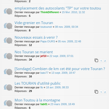
Réponses :
2
emplacement des autocolants "TP" sur votre toutou
Dernier message par
ThinkDifferent
«
15 févr. 2010, 11:32
Réponses :
5
Vide-grenier en Touran
Dernier message par
toutounoir
«
08 nov. 2009, 00:34
Réponses :
8
Nouveaux essais à venir ?
Dernier message par
Papa OURS
«
05 nov. 2009, 22:48
Réponses :
12
Nos Touran se marient
Dernier message par
jef10
«
22 sept. 2009, 07:01
Réponses :
34
1
2
[Sondage] Combien de km cet été pour votre Touran ?
Dernier message par
bato77
«
13 sept. 2009, 18:47
Réponses :
16
Les TOURAN d'utilité public
Dernier message par
flo
«
18 avr. 2009, 08:33
Réponses :
29
1
2
Mon Toutou à la montagne
Dernier message par
fab01
«
23 mars 2009, 18:49
Réponses :
6