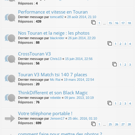
Réponses :
4
Performance et vitesse en Touran
Dernier message par
tomcat92
«
28 août 2014, 21:10
Réponses :
439
1
15
16
17
18
…
Nos Touran et la neige : les photos
Dernier message par
blackrider
«
26 juin 2014, 22:20
Réponses :
88
1
2
3
4
CrossTouran V3
Dernier message par
Chris13
«
15 juin 2014, 22:56
Réponses :
56
1
2
3
Touran V3 Match tsi 140 7 places
Dernier message par
Mc Rai
«
19 mars 2014, 22:54
Réponses :
20
ThinkDifferent et son Black Magic
Dernier message par
rebelde
«
09 janv. 2013, 10:19
Réponses :
76
1
2
3
4
Votre téléphone portable !
Dernier message par
Jensen17
«
25 déc. 2016, 01:10
Réponses :
699
1
25
26
27
28
…
comment faire pour mettre des photos ?