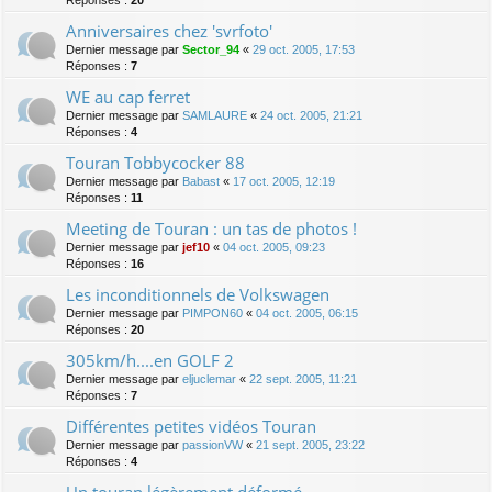
Anniversaires chez 'svrfoto'
Dernier message par
Sector_94
«
29 oct. 2005, 17:53
Réponses :
7
WE au cap ferret
Dernier message par
SAMLAURE
«
24 oct. 2005, 21:21
Réponses :
4
Touran Tobbycocker 88
Dernier message par
Babast
«
17 oct. 2005, 12:19
Réponses :
11
Meeting de Touran : un tas de photos !
Dernier message par
jef10
«
04 oct. 2005, 09:23
Réponses :
16
Les inconditionnels de Volkswagen
Dernier message par
PIMPON60
«
04 oct. 2005, 06:15
Réponses :
20
305km/h....en GOLF 2
Dernier message par
eljuclemar
«
22 sept. 2005, 11:21
Réponses :
7
Différentes petites vidéos Touran
Dernier message par
passionVW
«
21 sept. 2005, 23:22
Réponses :
4
Un touran légèrement déformé...