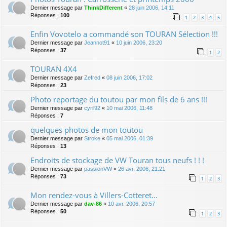
Dernier message par
ThinkDifferent
«
28 juin 2006, 14:11
Réponses :
100
1
2
3
4
5
Enfin Vovotelo a commandé son TOURAN Sélection !!!
Dernier message par
Jeannot91
«
10 juin 2006, 23:20
Réponses :
37
1
2
TOURAN 4X4
Dernier message par
Zefred
«
08 juin 2006, 17:02
Réponses :
23
Photo reportage du toutou par mon fils de 6 ans !!!
Dernier message par
cyril92
«
10 mai 2006, 11:48
Réponses :
7
quelques photos de mon toutou
Dernier message par
Stroke
«
05 mai 2006, 01:39
Réponses :
13
Endroits de stockage de VW Touran tous neufs ! ! !
Dernier message par
passionVW
«
26 avr. 2006, 21:21
Réponses :
73
1
2
3
Mon rendez-vous à Villers-Cotteret...
Dernier message par
dav-86
«
10 avr. 2006, 20:57
Réponses :
50
1
2
3