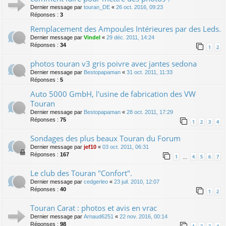
Dernier message par
touran_DE
«
26 oct. 2016, 09:23
Réponses :
3
Remplacement des Ampoules Intérieures par des Leds.
Dernier message par
Vindel
«
29 déc. 2011, 14:24
Réponses :
34
1
2
photos touran v3 gris poivre avec jantes sedona
Dernier message par
Bestopapaman
«
31 oct. 2011, 11:33
Réponses :
5
Auto 5000 GmbH, l'usine de fabrication des VW
Touran
Dernier message par
Bestopapaman
«
28 oct. 2011, 17:29
Réponses :
75
1
2
3
4
Sondages des plus beaux Touran du Forum
Dernier message par
jef10
«
03 oct. 2011, 06:31
Réponses :
167
1
4
5
6
7
…
Le club des Touran "Confort".
Dernier message par
cedgerleo
«
23 juil. 2010, 12:07
Réponses :
40
1
2
Touran Carat : photos et avis en vrac
Dernier message par
Arnaud6251
«
22 nov. 2016, 00:14
Réponses :
98