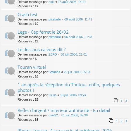
Dernier message par
coki
«
13 août 2006, 14:41
Réponses :
12
Crash test
Dernier message par
ptitebulle
«
09 août 2006, 11:41
Réponses :
10
Lège - Cap ferret le 26/02
Dernier message par
ptitebulle
«
06 août 2006, 21:34
Réponses :
11
Le dessous ca vous dit ?
Dernier message par
Z6PO
«
30 juil. 2006, 21:01
Réponses :
5
Touran virtuel
Dernier message par
Satanas
«
22 juil. 2006, 15:03
Réponses :
16
1 an aprés la réception du Toutou...enfin, quelques
photos !
Dernier message par
Giulio
«
18 juil. 2006, 09:24
Réponses :
28
1
2
Reflet d'argent / intérieur anthracite - En détail
Dernier message par
cyril92
«
01 juil. 2006, 09:38
Réponses :
68
1
2
3
Photos Touran : Carrosserie et printemps 2006