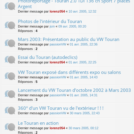
Photoreportage - Touran 2.0 TDI 136 ch Sport 7 places
Argent
Dernier message par
lorenz054
«
10 avr. 2005, 12:32
Photos de l'intérieur du Touran
Dernier message par
jsm
«
09 avr. 2005, 00:20
Réponses :
4
Mars 2003: Présentation au public du VW Touran
Dernier message par
passionVW
«
01 avr. 2005, 22:36
Réponses :
2
Essai du Touran (autodeclics)
Dernier message par
lorenz054
«
01 avr. 2005, 22:25
VW Touran exposé dans différents expo ou salons
Dernier message par
passionVW
«
01 avr. 2005, 14:43
Réponses :
5
Lancement du VW Touran d'octobre 2002 à Mars 2003
Dernier message par
passionVW
«
01 avr. 2005, 14:31
Réponses :
3
360° d'un VW Touran vu de l'extérieur ! ! !
Dernier message par
passionVW
«
30 mars 2005, 22:43
Le Touran en action
Dernier message par
lorenz054
«
30 mars 2005, 00:12
Réponses :
2