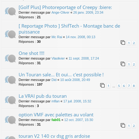
[Golf Plus] Photoreportage of Creepy :biere:
Dernier message par
Ange-Oliver
«
26 janv. 2009, 23:34
Réponses :
21
[ Reportage Photo ] ShifTech - Montage banc de
puissance
Dernier message par
Mc Rai
«
14 nov. 2008, 00:13
Réponses :
30
1
2
One shot !!!!
Dernier message par
Vlaolivier
«
11 sept. 2008, 17:24
Réponses :
31
1
2
Un Touran sale... Et oui... c'est possible !
Dernier message par
Did
«
10 août 2008, 20:49
Réponses :
197
1
5
6
7
8
…
La VRAI pub du touran
Dernier message par
mflan
«
17 juil. 2008, 15:32
Réponses :
3
option VMF avec palettes au volant
Dernier message par
fab01
«
12 oct. 2007, 15:30
Réponses :
31
1
2
touran V2 140 cv dsg gris ardoise