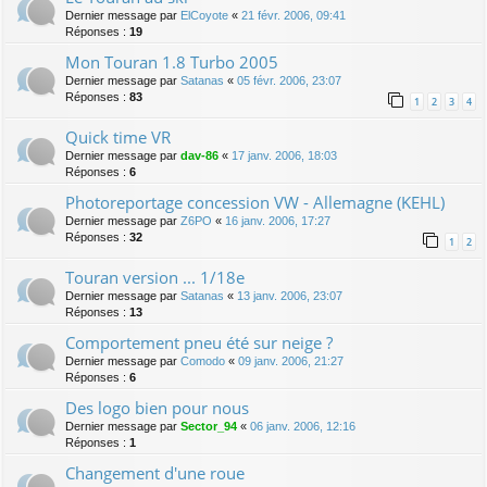
Dernier message par
ElCoyote
«
21 févr. 2006, 09:41
Réponses :
19
Mon Touran 1.8 Turbo 2005
Dernier message par
Satanas
«
05 févr. 2006, 23:07
Réponses :
83
1
2
3
4
Quick time VR
Dernier message par
dav-86
«
17 janv. 2006, 18:03
Réponses :
6
Photoreportage concession VW - Allemagne (KEHL)
Dernier message par
Z6PO
«
16 janv. 2006, 17:27
Réponses :
32
1
2
Touran version ... 1/18e
Dernier message par
Satanas
«
13 janv. 2006, 23:07
Réponses :
13
Comportement pneu été sur neige ?
Dernier message par
Comodo
«
09 janv. 2006, 21:27
Réponses :
6
Des logo bien pour nous
Dernier message par
Sector_94
«
06 janv. 2006, 12:16
Réponses :
1
Changement d'une roue