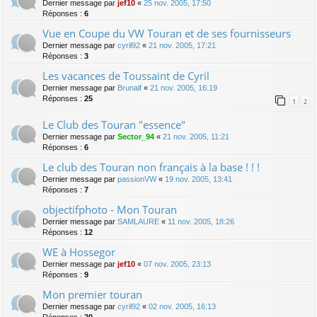
Dernier message par
jef10
«
25 nov. 2005, 17:50
Réponses :
6
Vue en Coupe du VW Touran et de ses fournisseurs
Dernier message par
cyril92
«
21 nov. 2005, 17:21
Réponses :
3
Les vacances de Toussaint de Cyril
Dernier message par
Brunalf
«
21 nov. 2005, 16:19
Réponses :
25
1
2
Le Club des Touran "essence"
Dernier message par
Sector_94
«
21 nov. 2005, 11:21
Réponses :
6
Le club des Touran non français à la base ! ! !
Dernier message par
passionVW
«
19 nov. 2005, 13:41
Réponses :
7
objectifphoto - Mon Touran
Dernier message par
SAMLAURE
«
11 nov. 2005, 18:26
Réponses :
12
WE à Hossegor
Dernier message par
jef10
«
07 nov. 2005, 23:13
Réponses :
9
Mon premier touran
Dernier message par
cyril92
«
02 nov. 2005, 16:13
Réponses :
20