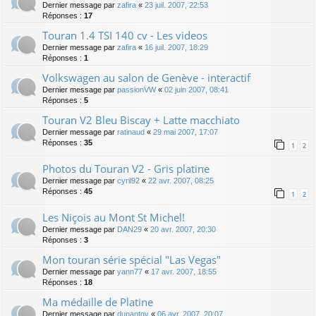
Dernier message par
zafira
«
23 juil. 2007, 22:53
Réponses :
17
Touran 1.4 TSI 140 cv - Les videos
Dernier message par
zafira
«
16 juil. 2007, 18:29
Réponses :
1
Volkswagen au salon de Genève - interactif
Dernier message par
passionVW
«
02 juin 2007, 08:41
Réponses :
5
Touran V2 Bleu Biscay + Latte macchiato
Dernier message par
ratinaud
«
29 mai 2007, 17:07
Réponses :
35
1
2
Photos du Touran V2 - Gris platine
Dernier message par
cyril92
«
22 avr. 2007, 08:25
Réponses :
45
1
2
Les Niçois au Mont St Michel!
Dernier message par
DAN29
«
20 avr. 2007, 20:30
Réponses :
3
Mon touran série spécial "Las Vegas"
Dernier message par
yann77
«
17 avr. 2007, 18:55
Réponses :
18
Ma médaille de Platine
Dernier message par
dunantgv
«
06 avr. 2007, 20:07