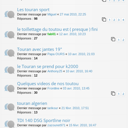
1
2
3
4
Les touran sport
Dernier message par
Miguel
«
27 mai 2010, 22:25
Réponses :
98
1
2
3
4
le toillettage du toutou est ( presque ) fini
Dernier message par
fab01
«
12 avr. 2010, 10:23
Réponses :
27
1
2
Touran avec jantes 19"
Dernier message par
Papa OURS
«
10 avr. 2010, 21:03
Réponses :
14
le Touran se prend pour k2000
Dernier message par
Anthony25
«
10 avr. 2010, 16:40
Réponses :
12
Quelques videos de nos toutou
Dernier message par
Frontline
«
03 avr. 2010, 13:45
Réponses :
30
1
2
touran algerien
Dernier message par
tarikour
«
21 févr. 2010, 17:51
Réponses :
13
TDI 140 DSG Sportline noir
Dernier message par
zazounet971
«
15 févr. 2010, 16:47