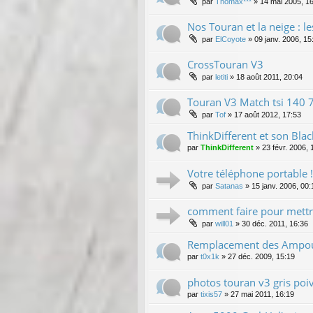
par
Thomax***
»
14 mai 2005, 1
Nos Touran et la neige : l
par
ElCoyote
»
09 janv. 2006, 15
CrossTouran V3
par
letiti
»
18 août 2011, 20:04
Touran V3 Match tsi 140 7
par
Tof
»
17 août 2012, 17:53
ThinkDifferent et son Bla
par
ThinkDifferent
»
23 févr. 2006, 
Votre téléphone portable !
par
Satanas
»
15 janv. 2006, 00:
comment faire pour mettr
par
will01
»
30 déc. 2011, 16:36
Remplacement des Ampoule
par
t0x1k
»
27 déc. 2009, 15:19
photos touran v3 gris poi
par
tixis57
»
27 mai 2011, 16:19