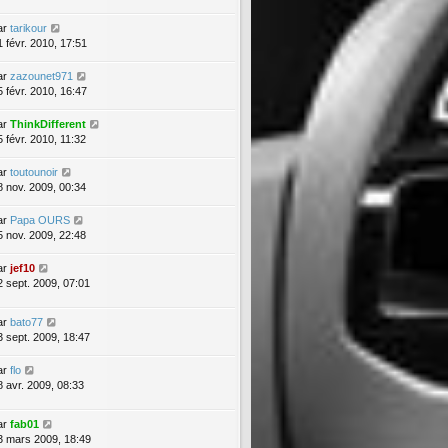
ar
tarikour
1 févr. 2010, 17:51
ar
zazounet971
5 févr. 2010, 16:47
ar
ThinkDifferent
5 févr. 2010, 11:32
ar
toutounoir
8 nov. 2009, 00:34
ar
Papa OURS
5 nov. 2009, 22:48
ar
jef10
2 sept. 2009, 07:01
ar
bato77
3 sept. 2009, 18:47
ar
flo
8 avr. 2009, 08:33
ar
fab01
3 mars 2009, 18:49