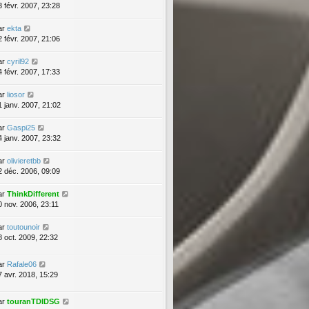
3 févr. 2007, 23:28
ar
ekta
2 févr. 2007, 21:06
ar
cyril92
4 févr. 2007, 17:33
ar
liosor
1 janv. 2007, 21:02
ar
Gaspi25
4 janv. 2007, 23:32
ar
olivieretbb
2 déc. 2006, 09:09
ar
ThinkDifferent
0 nov. 2006, 23:11
ar
toutounoir
8 oct. 2009, 22:32
ar
Rafale06
7 avr. 2018, 15:29
ar
touranTDIDSG