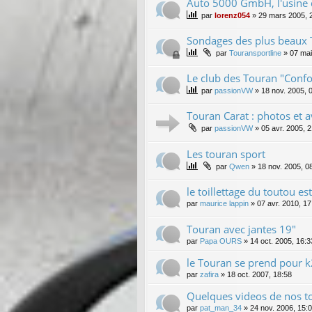
Auto 5000 GmbH, l'usine 
par
lorenz054
»
29 mars 2005, 
Sondages des plus beaux
par
Touransportline
»
07 mai
Le club des Touran "Confo
par
passionVW
»
18 nov. 2005, 
Touran Carat : photos et a
par
passionVW
»
05 avr. 2005, 
Les touran sport
par
Qwen
»
18 nov. 2005, 0
le toillettage du toutou est
par
maurice lappin
»
07 avr. 2010, 17
Touran avec jantes 19"
par
Papa OURS
»
14 oct. 2005, 16:3
le Touran se prend pour 
par
zafira
»
18 oct. 2007, 18:58
Quelques videos de nos t
par
pat_man_34
»
24 nov. 2006, 15: