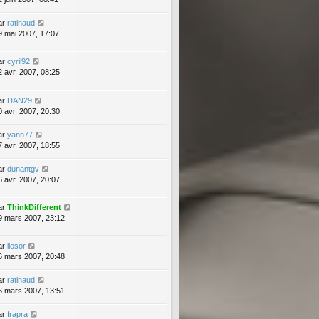
ar
ratinaud
9 mai 2007, 17:07
ar
cyril92
2 avr. 2007, 08:25
ar
DAN29
0 avr. 2007, 20:30
ar
yann77
7 avr. 2007, 18:55
ar
dunantgv
6 avr. 2007, 20:07
ar
ThinkDifferent
9 mars 2007, 23:12
ar
liosor
6 mars 2007, 20:48
ar
ratinaud
6 mars 2007, 13:51
ar
frapra