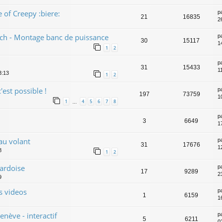
 of Creepy :biere:
p
21
16835
2
ech - Montage banc de puissance
p
30
15117
1
1
2
p
31
15433
1
3:13
1
2
c'est possible !
p
197
73759
1
1
4
5
6
7
8
…
p
3
6649
17
au volant
p
31
17676
1
8
1
2
 ardoise
p
17
9289
23
9
s videos
p
1
6159
16
nève - interactif
p
5
6211
0