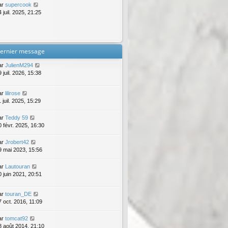
ar
supercook
 juil. 2025, 21:25
ernier message
ar
JulienM294
 juil. 2026, 15:38
ar
lilirose
 juil. 2025, 15:29
ar
Teddy 59
0 févr. 2025, 16:30
ar
Jrobert42
9 mai 2023, 15:56
ar
Lautouran
0 juin 2021, 20:51
ar
touran_DE
7 oct. 2016, 11:09
ar
tomcat92
8 août 2014, 21:10