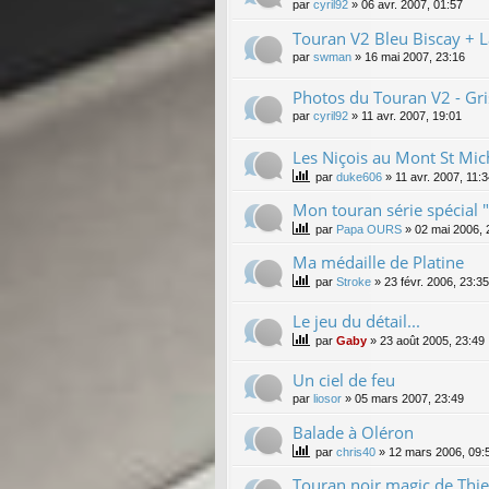
par
cyril92
»
06 avr. 2007, 01:57
Touran V2 Bleu Biscay + L
par
swman
»
16 mai 2007, 23:16
Photos du Touran V2 - Gri
par
cyril92
»
11 avr. 2007, 19:01
Les Niçois au Mont St Mic
par
duke606
»
11 avr. 2007, 11:
Mon touran série spécial 
par
Papa OURS
»
02 mai 2006, 
Ma médaille de Platine
par
Stroke
»
23 févr. 2006, 23:35
Le jeu du détail...
par
Gaby
»
23 août 2005, 23:49
Un ciel de feu
par
liosor
»
05 mars 2007, 23:49
Balade à Oléron
par
chris40
»
12 mars 2006, 09:
Touran noir magic de Thie