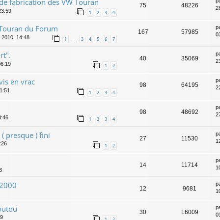
de fabrication des VW Touran
p
75
48226
2
23:59
1
2
3
4
 Touran du Forum
p
167
57985
0
 2010, 14:48
1
3
4
5
6
7
…
rt".
p
40
35069
23
06:19
1
2
vis en vrac
p
98
64195
2
21:51
1
2
3
4
p
98
48692
2
8:46
1
2
3
4
 ( presque ) fini
p
27
11530
1
:26
1
2
p
14
11714
1
3
k2000
p
12
9681
1
outou
p
30
16009
0
09
1
2