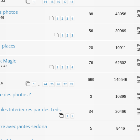
6:33
1
14
15
16
17
18
…
es photos
p
88
43958
2
:46
1
2
3
4
p
56
30969
1
1
2
3
 places
p
20
10911
1
ck Magic
p
76
62502
0
17:42
1
2
3
4
p
699
149549
2
16
1
24
25
26
27
28
…
e des photos ?
p
3
10398
2
s Intérieures par des Leds.
p
34
20466
2
1
2
vre avec jantes sedona
p
5
8446
3