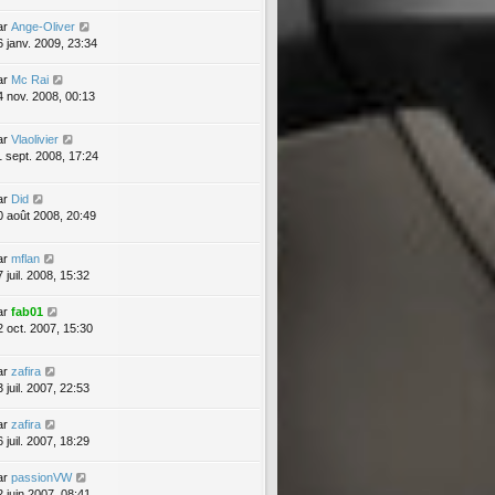
ar
Ange-Oliver
6 janv. 2009, 23:34
ar
Mc Rai
4 nov. 2008, 00:13
ar
Vlaolivier
1 sept. 2008, 17:24
ar
Did
0 août 2008, 20:49
ar
mflan
 juil. 2008, 15:32
ar
fab01
2 oct. 2007, 15:30
ar
zafira
 juil. 2007, 22:53
ar
zafira
 juil. 2007, 18:29
ar
passionVW
2 juin 2007, 08:41