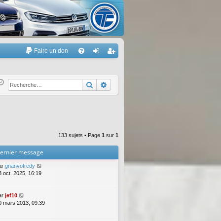
Faire un don
A
FA
on
’e
Q
ne
nr
Rechercher
Recherche avancée
xi
eg
on
ist
re
133 sujets • Page
1
sur
1
r
ernier message
ar
gnanvofredy
3 oct. 2025, 16:19
ar
jef10
0 mars 2013, 09:39