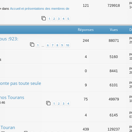
p
121
729918
14
» dans
Accueil et présentations des membres de
1
2
3
4
5
Réponses
Vues
D
ous :923:
p
244
88071
29
1
6
7
8
9
10
…
p
4
5160
11
4
p
0
8441
2
nte pas toute seule
p
9
6101
2
 nos Tourans
p
75
49979
1
4:46
1
2
3
4
p
4
6145
0
n Touran
p
439
129237
2