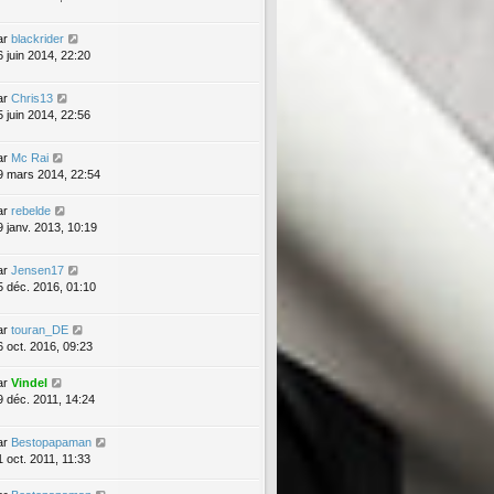
ar
blackrider
6 juin 2014, 22:20
ar
Chris13
5 juin 2014, 22:56
ar
Mc Rai
9 mars 2014, 22:54
ar
rebelde
9 janv. 2013, 10:19
ar
Jensen17
5 déc. 2016, 01:10
ar
touran_DE
6 oct. 2016, 09:23
ar
Vindel
9 déc. 2011, 14:24
ar
Bestopapaman
1 oct. 2011, 11:33