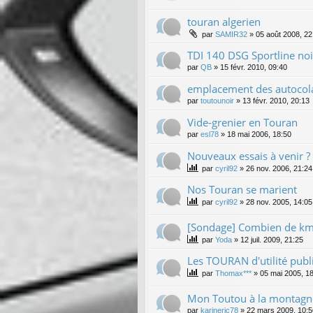
touran algerien
par
SAMIR32
»
05 août 2008, 22
TDI 140 DSG Sportline noi
par
QB
»
15 févr. 2010, 09:40
emplacement des autocola
par
toutounoir
»
13 févr. 2010, 20:13
Vide-grenier en Touran
par
esl78
»
18 mai 2006, 18:50
Nouveaux essais à venir ?
par
cyril92
»
26 nov. 2006, 21:24
Nos Touran se marient
par
cyril92
»
28 nov. 2005, 14:05
[Sondage] Combien de km 
par
Yoda
»
12 juil. 2009, 21:25
Les TOURAN d'utilité publ
par
Thomax***
»
05 mai 2005, 1
Mon Toutou à la montagn
par
karineric78
»
22 mars 2009, 10:5