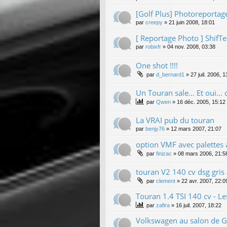
[Golf Plus] Photoreportage
par
creepy
»
21 juin 2008, 18:01
[ Reportage Photo ] ShifT
par
robixfr
»
04 nov. 2008, 03:38
One shot !!!!
par
d_bernard1
»
27 juil. 2006, 1
Un Touran sale... Et oui... 
par
Qwen
»
16 déc. 2005, 15:12
La VRAI pub du touran
par
benjy76
»
12 mars 2007, 21:07
option VMF avec palettes 
par
finizac
»
08 mars 2006, 21:5
touran V2 140 cv dsg gris
par
clement
»
22 avr. 2007, 22:0
Touran 1.4 TSI 140 cv - Le
par
zafira
»
16 juil. 2007, 18:22
Volkswagen au salon de Ge