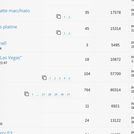
atte macchiato
p
35
17578
2
1
2
s platine
p
45
15314
2
1
2
hel!
p
3
5495
2
34
"Las Vegas"
p
18
10872
1
21:47
p
104
57700
0
1
2
3
4
5
p
764
80314
0
1
27
28
29
30
31
…
p
11
6921
0
p
24
13122
0
55
rry 03
p