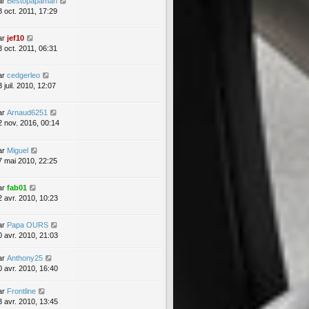
ar
Bestopapaman
8 oct. 2011, 17:29
ar
jef10
3 oct. 2011, 06:31
ar
cedgerleo
 juil. 2010, 12:07
ar
Arnaud6251
2 nov. 2016, 00:14
ar
Miguel
7 mai 2010, 22:25
ar
fab01
2 avr. 2010, 10:23
ar
Papa OURS
0 avr. 2010, 21:03
ar
Anthony25
0 avr. 2010, 16:40
ar
Frontline
3 avr. 2010, 13:45