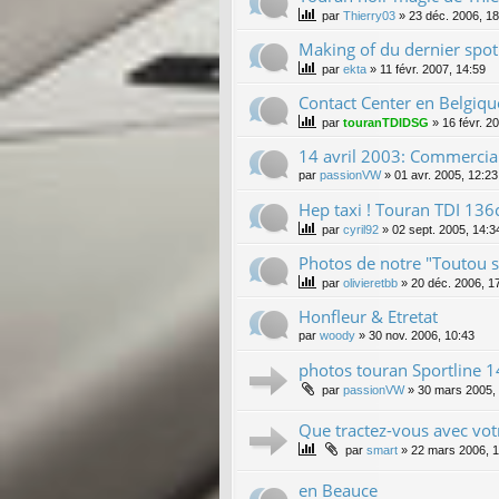
par
Thierry03
»
23 déc. 2006, 18
Making of du dernier spo
par
ekta
»
11 févr. 2007, 14:59
Contact Center en Belgiqu
par
touranTDIDSG
»
16 févr. 2
14 avril 2003: Commercia
par
passionVW
»
01 avr. 2005, 12:23
Hep taxi ! Touran TDI 136
par
cyril92
»
02 sept. 2005, 14:3
Photos de notre "Toutou s
par
olivieretbb
»
20 déc. 2006, 1
Honfleur & Etretat
par
woody
»
30 nov. 2006, 10:43
photos touran Sportline 
par
passionVW
»
30 mars 2005,
Que tractez-vous avec vo
par
smart
»
22 mars 2006, 1
en Beauce