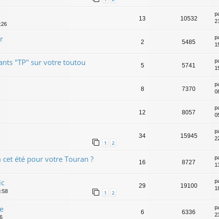
p
13
10532
2
:26
r
p
2
5485
1
nts "TP" sur votre toutou
p
5
5741
1
p
8
7370
0
p
12
8057
0
p
34
15945
2
1
2
cet été pour votre Touran ?
p
16
8727
1
ic
p
29
19100
1
8:58
1
2
e
p
6
6336
2
6