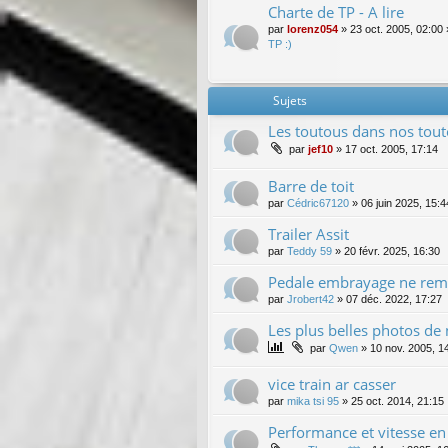
Charte de TP - A lire
par
lorenz054
»
23 oct. 2005, 02:00
TP :)
Sujets
Les toutous dans nos tout
par
jef10
»
17 oct. 2005, 17:14
Barre de toit
par
Cédric67120
»
06 juin 2025, 15:4
Trailer Assit
par
Teddy 59
»
20 févr. 2025, 16:30
Pedale embrayage ne remo
par
Jrobert42
»
07 déc. 2022, 17:27
Les plus belles photos de
par
Qwen
»
10 nov. 2005, 1
vice train ar casser
par
mika tsi 95
»
25 oct. 2014, 21:15
Performance et vitesse e