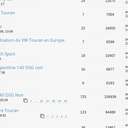
24
11675
2
:17
t Touran
p
7
7004
2
e
p
22
16005
1
006, 13:09
lisation du VW Touran en Europe.
p
7
6598
2
ch Sport
p
18
10407
1
4
portline 140 DSG noir
p
16
8977
2
7:38
p
6
6183
3
140 DSG Noir
p
725
156939
0
 20:29
1
26
27
28
29
30
…
tre Touran
p
123
94489
0
9:52
1
2
3
4
5
p
39
13967