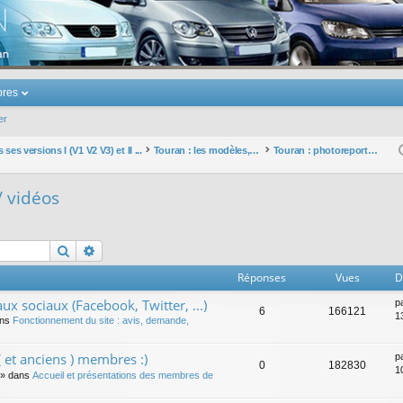
u Volkswagen Touran
res
er
ses versions I (V1 V2 V3) et II ...
Touran : les modèles, les prix, les achats, les options, ...
Touran : photoreportages / vidéos
/ vidéos
Rechercher
Recherche avancée
Réponses
Vues
D
ux sociaux (Facebook, Twitter, ...)
p
6
166121
1
ans
Fonctionnement du site : avis, demande,
 et anciens ) membres :)
p
0
182830
1
» dans
Accueil et présentations des membres de