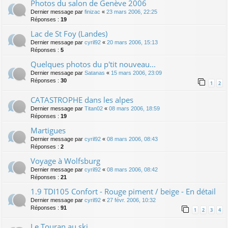
Photos du salon de Genève 2006
Dernier message par
finizac
«
23 mars 2006, 22:25
Réponses :
19
Lac de St Foy (Landes)
Dernier message par
cyril92
«
20 mars 2006, 15:13
Réponses :
5
Quelques photos du p'tit nouveau...
Dernier message par
Satanas
«
15 mars 2006, 23:09
Réponses :
30
1
2
CATASTROPHE dans les alpes
Dernier message par
Titan02
«
08 mars 2006, 18:59
Réponses :
19
Martigues
Dernier message par
cyril92
«
08 mars 2006, 08:43
Réponses :
2
Voyage à Wolfsburg
Dernier message par
cyril92
«
08 mars 2006, 08:42
Réponses :
21
1.9 TDI105 Confort - Rouge piment / beige - En détail
Dernier message par
cyril92
«
27 févr. 2006, 10:32
Réponses :
91
1
2
3
4
Le Touran au ski