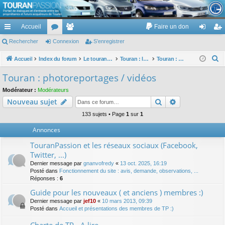
TouranPassion
Accueil
Faire un don
Le forum des propriétaires ou futurs acquéreurs du Volkswagen Touran
cc
Rechercher
or
Connexion
e
S’enregistrer
on
’e
ès
u
m
ne
nr
R
Accueil
Index du forum
Le touran dans ses versions I (V1 V2 V3) et II ...
Touran : les modèles, les prix, les achats, les options, ...
Touran : photoreportages / vidéos
e
ra
m
br
xi
eg
Touran : photoreportages / vidéos
c
pi
s
es
on
ist
Modérateur :
Modérateurs
h
Rechercher
Recherche av
Nouveau sujet
de
re
e
r
133 sujets • Page
1
sur
1
r
c
Annonces
h
TouranPassion et les réseaux sociaux (Facebook,
e
Twitter, ...)
r
Dernier message par
gnanvofredy
«
13 oct. 2025, 16:19
Posté dans
Fonctionnement du site : avis, demande, observations, ...
Réponses :
6
Guide pour les nouveaux ( et anciens ) membres :)
Dernier message par
jef10
«
10 mars 2013, 09:39
Posté dans
Accueil et présentations des membres de TP :)