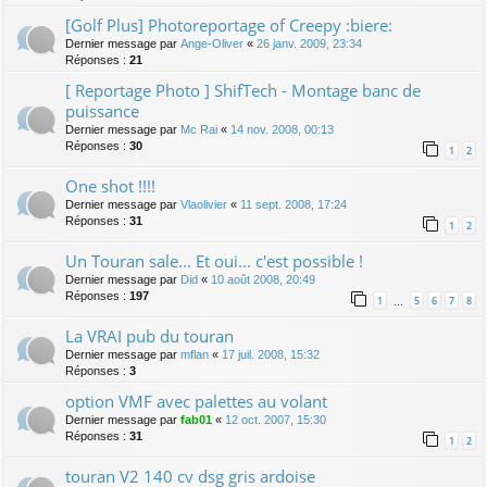
[Golf Plus] Photoreportage of Creepy :biere:
Dernier message par
Ange-Oliver
«
26 janv. 2009, 23:34
Réponses :
21
[ Reportage Photo ] ShifTech - Montage banc de
puissance
Dernier message par
Mc Rai
«
14 nov. 2008, 00:13
Réponses :
30
1
2
One shot !!!!
Dernier message par
Vlaolivier
«
11 sept. 2008, 17:24
Réponses :
31
1
2
Un Touran sale... Et oui... c'est possible !
Dernier message par
Did
«
10 août 2008, 20:49
Réponses :
197
1
5
6
7
8
…
La VRAI pub du touran
Dernier message par
mflan
«
17 juil. 2008, 15:32
Réponses :
3
option VMF avec palettes au volant
Dernier message par
fab01
«
12 oct. 2007, 15:30
Réponses :
31
1
2
touran V2 140 cv dsg gris ardoise