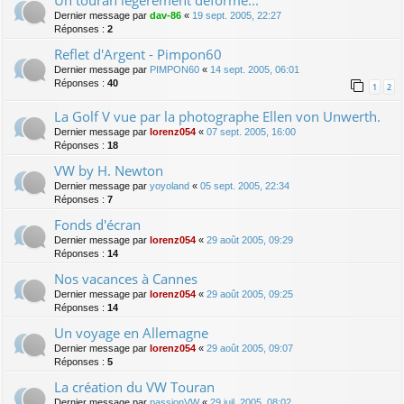
Dernier message par
dav-86
«
19 sept. 2005, 22:27
Réponses :
2
Reflet d'Argent - Pimpon60
Dernier message par
PIMPON60
«
14 sept. 2005, 06:01
Réponses :
40
1
2
La Golf V vue par la photographe Ellen von Unwerth.
Dernier message par
lorenz054
«
07 sept. 2005, 16:00
Réponses :
18
VW by H. Newton
Dernier message par
yoyoland
«
05 sept. 2005, 22:34
Réponses :
7
Fonds d'écran
Dernier message par
lorenz054
«
29 août 2005, 09:29
Réponses :
14
Nos vacances à Cannes
Dernier message par
lorenz054
«
29 août 2005, 09:25
Réponses :
14
Un voyage en Allemagne
Dernier message par
lorenz054
«
29 août 2005, 09:07
Réponses :
5
La création du VW Touran
Dernier message par
passionVW
«
29 juil. 2005, 08:02