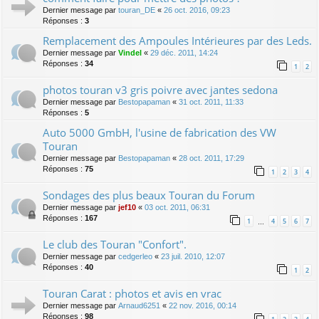
Dernier message par
touran_DE
«
26 oct. 2016, 09:23
Réponses :
3
Remplacement des Ampoules Intérieures par des Leds.
Dernier message par
Vindel
«
29 déc. 2011, 14:24
Réponses :
34
1
2
photos touran v3 gris poivre avec jantes sedona
Dernier message par
Bestopapaman
«
31 oct. 2011, 11:33
Réponses :
5
Auto 5000 GmbH, l'usine de fabrication des VW
Touran
Dernier message par
Bestopapaman
«
28 oct. 2011, 17:29
Réponses :
75
1
2
3
4
Sondages des plus beaux Touran du Forum
Dernier message par
jef10
«
03 oct. 2011, 06:31
Réponses :
167
1
4
5
6
7
…
Le club des Touran "Confort".
Dernier message par
cedgerleo
«
23 juil. 2010, 12:07
Réponses :
40
1
2
Touran Carat : photos et avis en vrac
Dernier message par
Arnaud6251
«
22 nov. 2016, 00:14
Réponses :
98