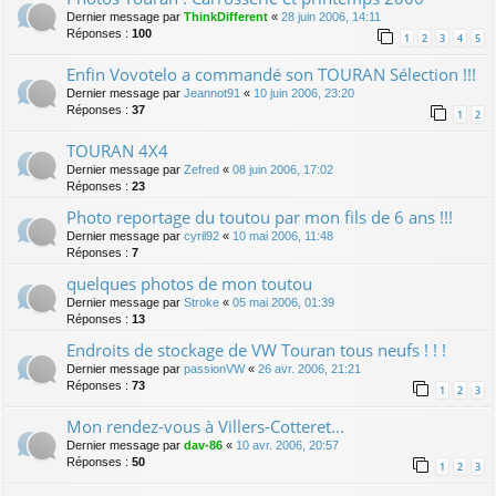
Dernier message par
ThinkDifferent
«
28 juin 2006, 14:11
Réponses :
100
1
2
3
4
5
Enfin Vovotelo a commandé son TOURAN Sélection !!!
Dernier message par
Jeannot91
«
10 juin 2006, 23:20
Réponses :
37
1
2
TOURAN 4X4
Dernier message par
Zefred
«
08 juin 2006, 17:02
Réponses :
23
Photo reportage du toutou par mon fils de 6 ans !!!
Dernier message par
cyril92
«
10 mai 2006, 11:48
Réponses :
7
quelques photos de mon toutou
Dernier message par
Stroke
«
05 mai 2006, 01:39
Réponses :
13
Endroits de stockage de VW Touran tous neufs ! ! !
Dernier message par
passionVW
«
26 avr. 2006, 21:21
Réponses :
73
1
2
3
Mon rendez-vous à Villers-Cotteret...
Dernier message par
dav-86
«
10 avr. 2006, 20:57
Réponses :
50
1
2
3