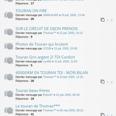
Réponses :
17
TOURAN ON FIRE
Dernier message par
SAMLAURE
«
24 juil. 2005, 13:46
Réponses :
25
1
2
SUR LE CIRCUIT DE DIJON PRENOIS
Dernier message par
Thomax***
«
22 juil. 2005, 10:21
Réponses :
9
Photos de Touran qui brulent
Dernier message par
JCGB
«
15 juil. 2005, 20:40
Touran Gris argent 2l TDI Confort
Dernier message par
cyril92
«
11 juil. 2005, 11:50
Réponses :
5
40000KM EN TOURAN TDI : MON BILAN
Dernier message par
Thomax***
«
10 juin 2005, 12:16
Réponses :
26
1
2
Touran beau-frères
Dernier message par
Robs67
«
01 juin 2005, 06:38
Réponses :
19
Le touran de Thomax***
Dernier message par
Thomax***
«
30 mai 2005, 08:22
Réponses :
41
1
2