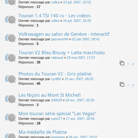
Dernier message par
zafira
«
23 juil. 2007, 22:53
Réponses :
17
Touran 1.4 TSI 140 cv - Les videos
Dernier message par
zafira
«
16 juil. 2007, 18:29
Réponses :
1
Volkswagen au salon de Genève - interactif
Dernier message par
passionVW
«
02 juin 2007, 08:41
Réponses :
5
Touran V2 Bleu Biscay + Latte macchiato
Dernier message par
ratinaud
«
29 mai 2007, 17:07
Réponses :
35
1
2
Photos du Touran V2 - Gris platine
Dernier message par
cyril92
«
22 avr. 2007, 08:25
Réponses :
45
1
2
Les Niçois au Mont St Michel!
Dernier message par
DAN29
«
20 avr. 2007, 20:30
Réponses :
3
Mon touran série spécial "Las Vegas"
Dernier message par
yann77
«
17 avr. 2007, 18:55
Réponses :
18
Ma médaille de Platine
Dernier message par
dunantgv
«
06 avr. 2007, 20:07