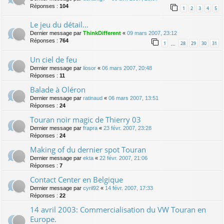
Réponses :
104
1
2
3
4
5
Le jeu du détail...
Dernier message par
ThinkDifferent
«
09 mars 2007, 23:12
Réponses :
764
1
28
29
30
31
…
Un ciel de feu
Dernier message par
liosor
«
06 mars 2007, 20:48
Réponses :
11
Balade à Oléron
Dernier message par
ratinaud
«
06 mars 2007, 13:51
Réponses :
24
Touran noir magic de Thierry 03
Dernier message par
frapra
«
23 févr. 2007, 23:28
Réponses :
24
Making of du dernier spot Touran
Dernier message par
ekta
«
22 févr. 2007, 21:06
Réponses :
7
Contact Center en Belgique
Dernier message par
cyril92
«
14 févr. 2007, 17:33
Réponses :
22
14 avril 2003: Commercialisation du VW Touran en
Europe.