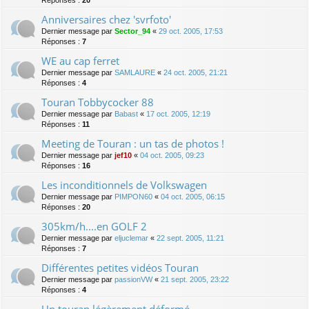
Anniversaires chez 'svrfoto'
Dernier message par
Sector_94
«
29 oct. 2005, 17:53
Réponses :
7
WE au cap ferret
Dernier message par
SAMLAURE
«
24 oct. 2005, 21:21
Réponses :
4
Touran Tobbycocker 88
Dernier message par
Babast
«
17 oct. 2005, 12:19
Réponses :
11
Meeting de Touran : un tas de photos !
Dernier message par
jef10
«
04 oct. 2005, 09:23
Réponses :
16
Les inconditionnels de Volkswagen
Dernier message par
PIMPON60
«
04 oct. 2005, 06:15
Réponses :
20
305km/h....en GOLF 2
Dernier message par
eljuclemar
«
22 sept. 2005, 11:21
Réponses :
7
Différentes petites vidéos Touran
Dernier message par
passionVW
«
21 sept. 2005, 23:22
Réponses :
4
Un touran légèrement déformé...