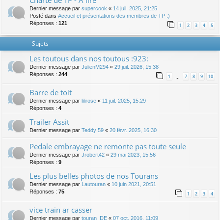
Charte de TP - A lire
Dernier message par
supercook
«
14 juil. 2025, 21:25
Posté dans
Accueil et présentations des membres de TP :)
Réponses :
121
1
2
3
4
5
Sujets
Les toutous dans nos toutous :923:
Dernier message par
JulienM294
«
29 juil. 2026, 15:38
Réponses :
244
1
7
8
9
10
…
Barre de toit
Dernier message par
lilirose
«
11 juil. 2025, 15:29
Réponses :
4
Trailer Assit
Dernier message par
Teddy 59
«
20 févr. 2025, 16:30
Pedale embrayage ne remonte pas toute seule
Dernier message par
Jrobert42
«
29 mai 2023, 15:56
Réponses :
9
Les plus belles photos de nos Tourans
Dernier message par
Lautouran
«
10 juin 2021, 20:51
Réponses :
75
1
2
3
4
vice train ar casser
Dernier message par
touran_DE
«
07 oct. 2016, 11:09