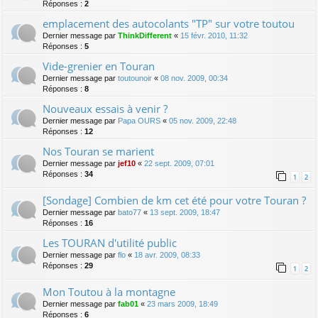
Réponses :
2
emplacement des autocolants "TP" sur votre toutou
Dernier message par
ThinkDifferent
«
15 févr. 2010, 11:32
Réponses :
5
Vide-grenier en Touran
Dernier message par
toutounoir
«
08 nov. 2009, 00:34
Réponses :
8
Nouveaux essais à venir ?
Dernier message par
Papa OURS
«
05 nov. 2009, 22:48
Réponses :
12
Nos Touran se marient
Dernier message par
jef10
«
22 sept. 2009, 07:01
Réponses :
34
1
2
[Sondage] Combien de km cet été pour votre Touran ?
Dernier message par
bato77
«
13 sept. 2009, 18:47
Réponses :
16
Les TOURAN d'utilité public
Dernier message par
flo
«
18 avr. 2009, 08:33
Réponses :
29
1
2
Mon Toutou à la montagne
Dernier message par
fab01
«
23 mars 2009, 18:49
Réponses :
6