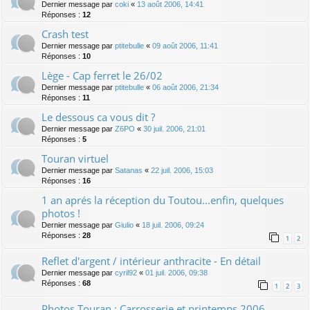
Dernier message par
coki
«
13 août 2006, 14:41
Réponses :
12
Crash test
Dernier message par
ptitebulle
«
09 août 2006, 11:41
Réponses :
10
Lège - Cap ferret le 26/02
Dernier message par
ptitebulle
«
06 août 2006, 21:34
Réponses :
11
Le dessous ca vous dit ?
Dernier message par
Z6PO
«
30 juil. 2006, 21:01
Réponses :
5
Touran virtuel
Dernier message par
Satanas
«
22 juil. 2006, 15:03
Réponses :
16
1 an aprés la réception du Toutou...enfin, quelques
photos !
Dernier message par
Giulio
«
18 juil. 2006, 09:24
Réponses :
28
1
2
Reflet d'argent / intérieur anthracite - En détail
Dernier message par
cyril92
«
01 juil. 2006, 09:38
Réponses :
68
1
2
3
Photos Touran : Carrosserie et printemps 2006