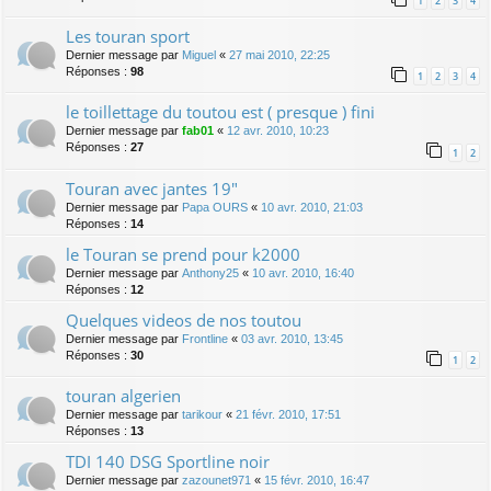
1
2
3
4
Les touran sport
Dernier message par
Miguel
«
27 mai 2010, 22:25
Réponses :
98
1
2
3
4
le toillettage du toutou est ( presque ) fini
Dernier message par
fab01
«
12 avr. 2010, 10:23
Réponses :
27
1
2
Touran avec jantes 19"
Dernier message par
Papa OURS
«
10 avr. 2010, 21:03
Réponses :
14
le Touran se prend pour k2000
Dernier message par
Anthony25
«
10 avr. 2010, 16:40
Réponses :
12
Quelques videos de nos toutou
Dernier message par
Frontline
«
03 avr. 2010, 13:45
Réponses :
30
1
2
touran algerien
Dernier message par
tarikour
«
21 févr. 2010, 17:51
Réponses :
13
TDI 140 DSG Sportline noir
Dernier message par
zazounet971
«
15 févr. 2010, 16:47