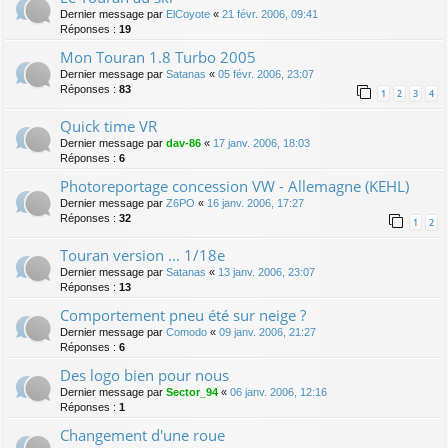
Dernier message par
ElCoyote
«
21 févr. 2006, 09:41
Réponses :
19
Mon Touran 1.8 Turbo 2005
Dernier message par
Satanas
«
05 févr. 2006, 23:07
Réponses :
83
1
2
3
4
Quick time VR
Dernier message par
dav-86
«
17 janv. 2006, 18:03
Réponses :
6
Photoreportage concession VW - Allemagne (KEHL)
Dernier message par
Z6PO
«
16 janv. 2006, 17:27
Réponses :
32
1
2
Touran version ... 1/18e
Dernier message par
Satanas
«
13 janv. 2006, 23:07
Réponses :
13
Comportement pneu été sur neige ?
Dernier message par
Comodo
«
09 janv. 2006, 21:27
Réponses :
6
Des logo bien pour nous
Dernier message par
Sector_94
«
06 janv. 2006, 12:16
Réponses :
1
Changement d'une roue