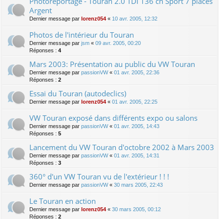
Photoreportage - Touran 2.0 TDI 136 ch Sport 7 places
Argent
Dernier message par
lorenz054
«
10 avr. 2005, 12:32
Photos de l'intérieur du Touran
Dernier message par
jsm
«
09 avr. 2005, 00:20
Réponses :
4
Mars 2003: Présentation au public du VW Touran
Dernier message par
passionVW
«
01 avr. 2005, 22:36
Réponses :
2
Essai du Touran (autodeclics)
Dernier message par
lorenz054
«
01 avr. 2005, 22:25
VW Touran exposé dans différents expo ou salons
Dernier message par
passionVW
«
01 avr. 2005, 14:43
Réponses :
5
Lancement du VW Touran d'octobre 2002 à Mars 2003
Dernier message par
passionVW
«
01 avr. 2005, 14:31
Réponses :
3
360° d'un VW Touran vu de l'extérieur ! ! !
Dernier message par
passionVW
«
30 mars 2005, 22:43
Le Touran en action
Dernier message par
lorenz054
«
30 mars 2005, 00:12
Réponses :
2