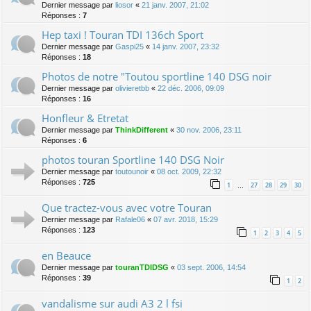
Dernier message par
liosor
«
21 janv. 2007, 21:02
Réponses :
7
Hep taxi ! Touran TDI 136ch Sport
Dernier message par
Gaspi25
«
14 janv. 2007, 23:32
Réponses :
18
Photos de notre "Toutou sportline 140 DSG noir
Dernier message par
olivieretbb
«
22 déc. 2006, 09:09
Réponses :
16
Honfleur & Etretat
Dernier message par
ThinkDifferent
«
30 nov. 2006, 23:11
Réponses :
6
photos touran Sportline 140 DSG Noir
Dernier message par
toutounoir
«
08 oct. 2009, 22:32
Réponses :
725
1
27
28
29
30
…
Que tractez-vous avec votre Touran
Dernier message par
Rafale06
«
07 avr. 2018, 15:29
Réponses :
123
1
2
3
4
5
en Beauce
Dernier message par
touranTDIDSG
«
03 sept. 2006, 14:54
Réponses :
39
1
2
vandalisme sur audi A3 2 l fsi