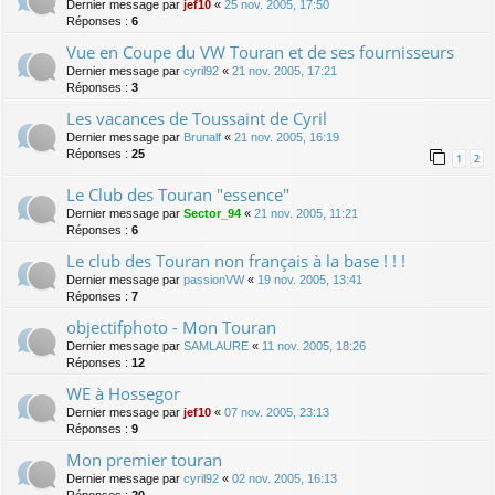
Dernier message par
jef10
«
25 nov. 2005, 17:50
Réponses :
6
Vue en Coupe du VW Touran et de ses fournisseurs
Dernier message par
cyril92
«
21 nov. 2005, 17:21
Réponses :
3
Les vacances de Toussaint de Cyril
Dernier message par
Brunalf
«
21 nov. 2005, 16:19
Réponses :
25
1
2
Le Club des Touran "essence"
Dernier message par
Sector_94
«
21 nov. 2005, 11:21
Réponses :
6
Le club des Touran non français à la base ! ! !
Dernier message par
passionVW
«
19 nov. 2005, 13:41
Réponses :
7
objectifphoto - Mon Touran
Dernier message par
SAMLAURE
«
11 nov. 2005, 18:26
Réponses :
12
WE à Hossegor
Dernier message par
jef10
«
07 nov. 2005, 23:13
Réponses :
9
Mon premier touran
Dernier message par
cyril92
«
02 nov. 2005, 16:13
Réponses :
20