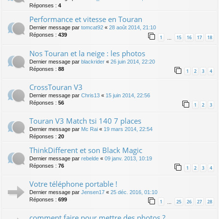
Réponses :
4
Performance et vitesse en Touran
Dernier message par
tomcat92
«
28 août 2014, 21:10
Réponses :
439
1
15
16
17
18
…
Nos Touran et la neige : les photos
Dernier message par
blackrider
«
26 juin 2014, 22:20
Réponses :
88
1
2
3
4
CrossTouran V3
Dernier message par
Chris13
«
15 juin 2014, 22:56
Réponses :
56
1
2
3
Touran V3 Match tsi 140 7 places
Dernier message par
Mc Rai
«
19 mars 2014, 22:54
Réponses :
20
ThinkDifferent et son Black Magic
Dernier message par
rebelde
«
09 janv. 2013, 10:19
Réponses :
76
1
2
3
4
Votre téléphone portable !
Dernier message par
Jensen17
«
25 déc. 2016, 01:10
Réponses :
699
1
25
26
27
28
…
comment faire pour mettre des photos ?