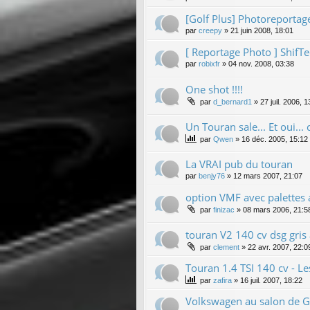
[Golf Plus] Photoreportage
par
creepy
»
21 juin 2008, 18:01
[ Reportage Photo ] ShifT
par
robixfr
»
04 nov. 2008, 03:38
One shot !!!!
par
d_bernard1
»
27 juil. 2006, 1
Un Touran sale... Et oui... 
par
Qwen
»
16 déc. 2005, 15:12
La VRAI pub du touran
par
benjy76
»
12 mars 2007, 21:07
option VMF avec palettes 
par
finizac
»
08 mars 2006, 21:5
touran V2 140 cv dsg gris
par
clement
»
22 avr. 2007, 22:0
Touran 1.4 TSI 140 cv - Le
par
zafira
»
16 juil. 2007, 18:22
Volkswagen au salon de Ge