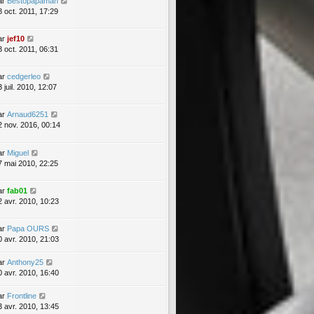
ar
Bestopapaman
8 oct. 2011, 17:29
ar
jef10
3 oct. 2011, 06:31
ar
cedgerleo
 juil. 2010, 12:07
ar
Arnaud6251
2 nov. 2016, 00:14
ar
Miguel
7 mai 2010, 22:25
ar
fab01
2 avr. 2010, 10:23
ar
Papa OURS
0 avr. 2010, 21:03
ar
Anthony25
0 avr. 2010, 16:40
ar
Frontline
3 avr. 2010, 13:45