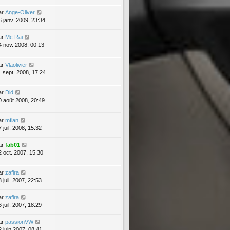
ar
Ange-Oliver
6 janv. 2009, 23:34
ar
Mc Rai
4 nov. 2008, 00:13
ar
Vlaolivier
1 sept. 2008, 17:24
ar
Did
0 août 2008, 20:49
ar
mflan
 juil. 2008, 15:32
ar
fab01
2 oct. 2007, 15:30
ar
zafira
 juil. 2007, 22:53
ar
zafira
 juil. 2007, 18:29
ar
passionVW
2 juin 2007, 08:41