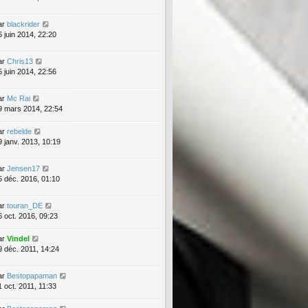
ar
blackrider
6 juin 2014, 22:20
ar
Chris13
5 juin 2014, 22:56
ar
Mc Rai
9 mars 2014, 22:54
ar
rebelde
9 janv. 2013, 10:19
ar
Jensen17
5 déc. 2016, 01:10
ar
touran_DE
6 oct. 2016, 09:23
ar
Vindel
9 déc. 2011, 14:24
ar
Bestopapaman
1 oct. 2011, 11:33