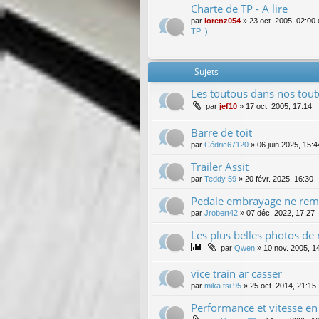
Charte de TP - A lire
par
lorenz054
»
23 oct. 2005, 02:00
TP :)
Sujets
Les toutous dans nos tout
par
jef10
»
17 oct. 2005, 17:14
Barre de toit
par
Cédric67120
»
06 juin 2025, 15:4
Trailer Assit
par
Teddy 59
»
20 févr. 2025, 16:30
Pedale embrayage ne remo
par
Jrobert42
»
07 déc. 2022, 17:27
Les plus belles photos de
par
Qwen
»
10 nov. 2005, 1
vice train ar casser
par
mika tsi 95
»
25 oct. 2014, 21:15
Performance et vitesse e