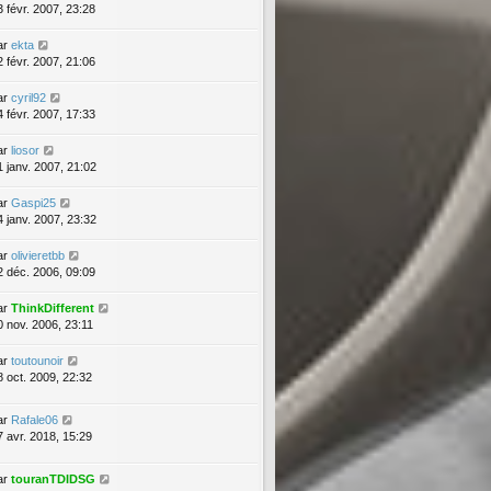
3 févr. 2007, 23:28
ar
ekta
2 févr. 2007, 21:06
ar
cyril92
4 févr. 2007, 17:33
ar
liosor
1 janv. 2007, 21:02
ar
Gaspi25
4 janv. 2007, 23:32
ar
olivieretbb
2 déc. 2006, 09:09
ar
ThinkDifferent
0 nov. 2006, 23:11
ar
toutounoir
8 oct. 2009, 22:32
ar
Rafale06
7 avr. 2018, 15:29
ar
touranTDIDSG