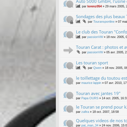
Auto 5000 GmbH, l'usine 
par
lorenz054
»
29 mars 2005, 
Sondages des plus beaux
par
Touransportline
»
07 mai
Le club des Touran "Confo
par
passionVW
»
18 nov. 2005, 
Touran Carat : photos et a
par
passionVW
»
05 avr. 2005, 
Les touran sport
par
Qwen
»
18 nov. 2005, 0
le toillettage du toutou est
par
maurice lappin
»
07 avr. 2010, 17
Touran avec jantes 19"
par
Papa OURS
»
14 oct. 2005, 16:3
le Touran se prend pour 
par
zafira
»
18 oct. 2007, 18:58
Quelques videos de nos t
par
pat_man_34
»
24 nov. 2006, 15: