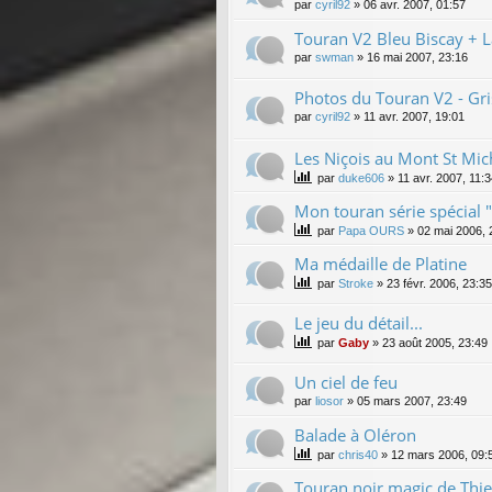
par
cyril92
»
06 avr. 2007, 01:57
Touran V2 Bleu Biscay + L
par
swman
»
16 mai 2007, 23:16
Photos du Touran V2 - Gri
par
cyril92
»
11 avr. 2007, 19:01
Les Niçois au Mont St Mic
par
duke606
»
11 avr. 2007, 11:
Mon touran série spécial 
par
Papa OURS
»
02 mai 2006, 
Ma médaille de Platine
par
Stroke
»
23 févr. 2006, 23:35
Le jeu du détail...
par
Gaby
»
23 août 2005, 23:49
Un ciel de feu
par
liosor
»
05 mars 2007, 23:49
Balade à Oléron
par
chris40
»
12 mars 2006, 09:
Touran noir magic de Thie