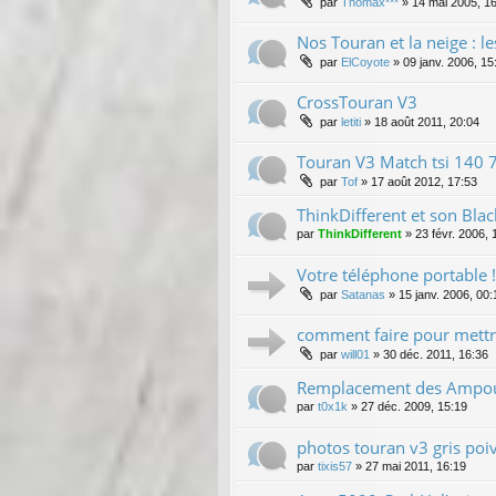
par
Thomax***
»
14 mai 2005, 1
Nos Touran et la neige : l
par
ElCoyote
»
09 janv. 2006, 15
CrossTouran V3
par
letiti
»
18 août 2011, 20:04
Touran V3 Match tsi 140 7
par
Tof
»
17 août 2012, 17:53
ThinkDifferent et son Bla
par
ThinkDifferent
»
23 févr. 2006, 
Votre téléphone portable !
par
Satanas
»
15 janv. 2006, 00:
comment faire pour mettr
par
will01
»
30 déc. 2011, 16:36
Remplacement des Ampoule
par
t0x1k
»
27 déc. 2009, 15:19
photos touran v3 gris poi
par
tixis57
»
27 mai 2011, 16:19