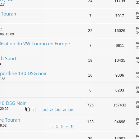
24
11709
2
:17
t Touran
p
7
7017
2
e
p
22
16026
1
006, 13:09
lisation du VW Touran en Europe.
p
7
6611
2
ch Sport
p
18
10435
1
4
portline 140 DSG noir
p
16
9006
2
7:38
p
6
6203
3
140 DSG Noir
p
725
157433
0
 20:29
1
26
27
28
29
30
…
tre Touran
p
123
94698
0
9:52
1
2
3
4
5
p
39
14007