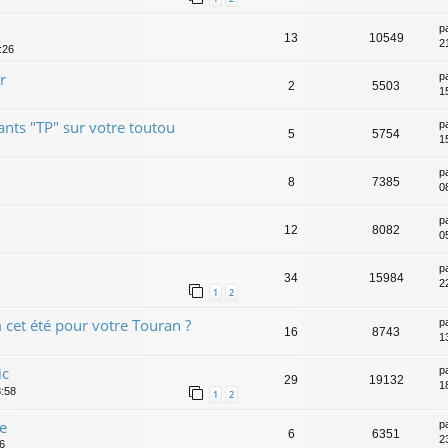
p
13
10549
2
:26
r
p
2
5503
1
nts "TP" sur votre toutou
p
5
5754
1
p
8
7385
0
p
12
8082
0
p
34
15984
2
1
2
cet été pour votre Touran ?
p
16
8743
1
ic
p
29
19132
1
8:58
1
2
e
p
6
6351
2
6