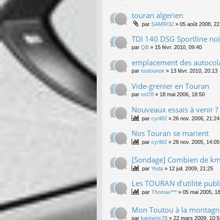
touran algerien
par
SAMIR32
»
05 août 2008, 22
TDI 140 DSG Sportline noi
par
QB
»
15 févr. 2010, 09:40
emplacement des autocola
par
toutounoir
»
13 févr. 2010, 20:13
Vide-grenier en Touran
par
esl78
»
18 mai 2006, 18:50
Nouveaux essais à venir ?
par
cyril92
»
26 nov. 2006, 21:24
Nos Touran se marient
par
cyril92
»
28 nov. 2005, 14:05
[Sondage] Combien de km 
par
Yoda
»
12 juil. 2009, 21:25
Les TOURAN d'utilité publ
par
Thomax***
»
05 mai 2005, 1
Mon Toutou à la montagn
par
karineric78
»
22 mars 2009, 10:5