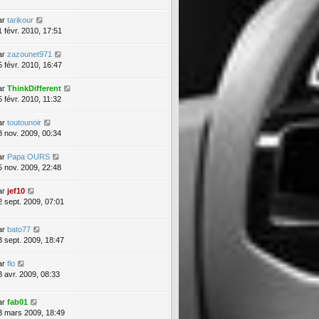
ar
tarikour
1 févr. 2010, 17:51
ar
zazounet971
5 févr. 2010, 16:47
ar
ThinkDifferent
5 févr. 2010, 11:32
ar
toutounoir
8 nov. 2009, 00:34
ar
Papa OURS
5 nov. 2009, 22:48
ar
jef10
2 sept. 2009, 07:01
ar
bato77
3 sept. 2009, 18:47
ar
flo
8 avr. 2009, 08:33
ar
fab01
3 mars 2009, 18:49