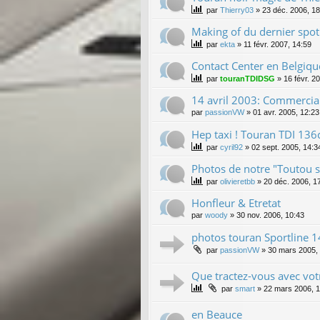
par
Thierry03
»
23 déc. 2006, 18
Making of du dernier spo
par
ekta
»
11 févr. 2007, 14:59
Contact Center en Belgiqu
par
touranTDIDSG
»
16 févr. 2
14 avril 2003: Commercia
par
passionVW
»
01 avr. 2005, 12:23
Hep taxi ! Touran TDI 136
par
cyril92
»
02 sept. 2005, 14:3
Photos de notre "Toutou s
par
olivieretbb
»
20 déc. 2006, 1
Honfleur & Etretat
par
woody
»
30 nov. 2006, 10:43
photos touran Sportline 
par
passionVW
»
30 mars 2005,
Que tractez-vous avec vo
par
smart
»
22 mars 2006, 1
en Beauce