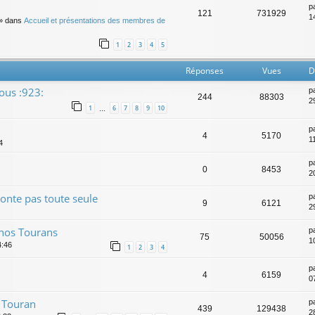
p
121
731929
14
» dans
Accueil et présentations des membres de
1
2
3
4
5
Réponses
Vues
D
ous :923:
p
244
88303
29
1
6
7
8
9
10
…
p
4
5170
11
4
p
0
8453
2
nte pas toute seule
p
9
6121
2
 nos Tourans
p
75
50056
1
4:46
1
2
3
4
p
4
6159
0
n Touran
p
439
129438
2