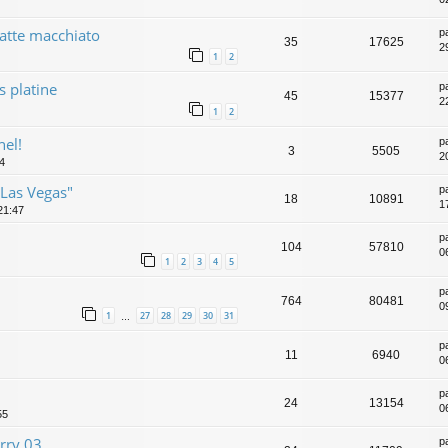
atte macchiato
p
35
17625
2
1
2
s platine
p
45
15377
2
1
2
hel!
p
3
5505
2
34
"Las Vegas"
p
18
10891
1
21:47
p
104
57810
0
1
2
3
4
5
p
764
80481
0
1
27
28
29
30
31
…
p
11
6940
0
p
24
13154
0
55
rry 03
p