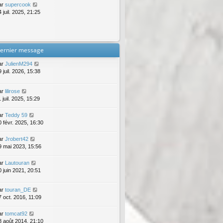
ar
supercook
 juil. 2025, 21:25
ernier message
ar
JulienM294
 juil. 2026, 15:38
ar
lilirose
 juil. 2025, 15:29
ar
Teddy 59
0 févr. 2025, 16:30
ar
Jrobert42
9 mai 2023, 15:56
ar
Lautouran
0 juin 2021, 20:51
ar
touran_DE
7 oct. 2016, 11:09
ar
tomcat92
8 août 2014, 21:10