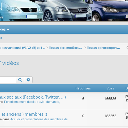
u Volkswagen Touran
res
er
ses versions I (V1 V2 V3) et II ...
Touran : les modèles, les prix, les achats, les options, ...
Touran : photoreportages / vidéos
/ vidéos
Rechercher
Recherche avancée
Réponses
Vues
D
ux sociaux (Facebook, Twitter, ...)
p
6
166536
1
ans
Fonctionnement du site : avis, demande,
 et anciens ) membres :)
p
0
183252
1
» dans
Accueil et présentations des membres de