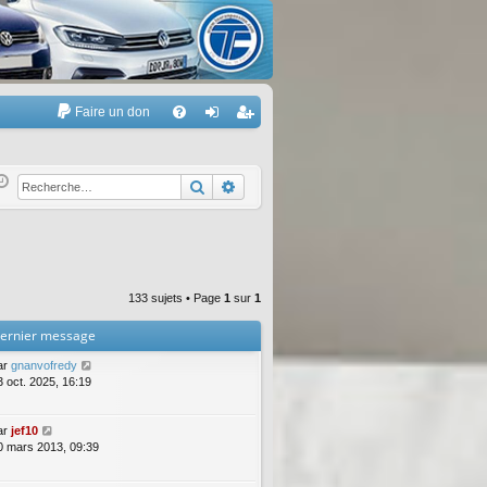
Faire un don
A
FA
on
’e
Q
ne
nr
Rechercher
Recherche avancée
xi
eg
on
ist
re
133 sujets • Page
1
sur
1
r
ernier message
ar
gnanvofredy
3 oct. 2025, 16:19
ar
jef10
0 mars 2013, 09:39