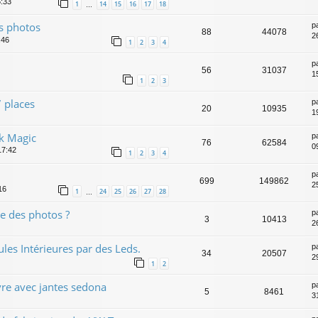
6:33
1
14
15
16
17
18
…
es photos
p
88
44078
2
:46
1
2
3
4
p
56
31037
1
1
2
3
 places
p
20
10935
1
ck Magic
p
76
62584
0
17:42
1
2
3
4
p
699
149862
2
16
1
24
25
26
27
28
…
e des photos ?
p
3
10413
2
s Intérieures par des Leds.
p
34
20507
2
1
2
vre avec jantes sedona
p
5
8461
3