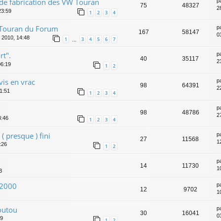
de fabrication des VW Touran
p
75
48327
2
23:59
1
2
3
4
 Touran du Forum
p
167
58147
0
 2010, 14:48
1
3
4
5
6
7
…
rt".
p
40
35117
23
06:19
1
2
vis en vrac
p
98
64391
2
21:51
1
2
3
4
p
98
48786
2
8:46
1
2
3
4
 ( presque ) fini
p
27
11568
1
:26
1
2
p
14
11730
1
3
k2000
p
12
9702
1
outou
p
30
16041
0
09
1
2