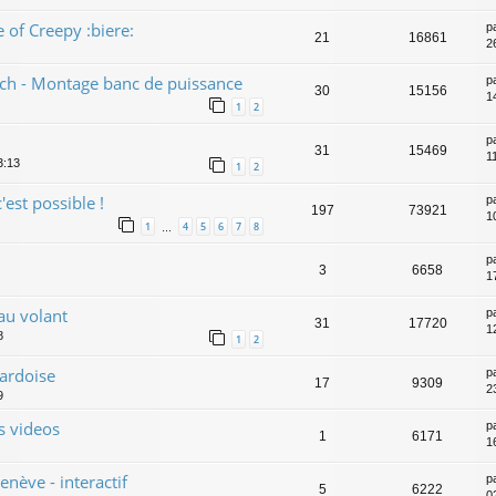
 of Creepy :biere:
p
21
16861
2
ech - Montage banc de puissance
p
30
15156
1
1
2
p
31
15469
1
3:13
1
2
c'est possible !
p
197
73921
1
1
4
5
6
7
8
…
p
3
6658
17
au volant
p
31
17720
1
8
1
2
 ardoise
p
17
9309
23
9
s videos
p
1
6171
16
nève - interactif
p
5
6222
0