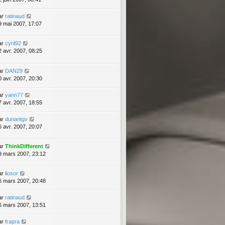
ar
ratinaud
9 mai 2007, 17:07
ar
cyril92
2 avr. 2007, 08:25
ar
DAN29
0 avr. 2007, 20:30
ar
yann77
7 avr. 2007, 18:55
ar
dunantgv
6 avr. 2007, 20:07
ar
ThinkDifferent
9 mars 2007, 23:12
ar
liosor
6 mars 2007, 20:48
ar
ratinaud
6 mars 2007, 13:51
ar
frapra