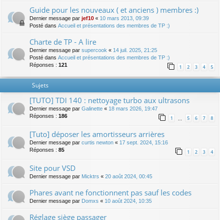
Guide pour les nouveaux ( et anciens ) membres :)
Dernier message par
jef10
«
10 mars 2013, 09:39
Posté dans
Accueil et présentations des membres de TP :)
Charte de TP - A lire
Dernier message par
supercook
«
14 juil. 2025, 21:25
Posté dans
Accueil et présentations des membres de TP :)
Réponses :
121
1
2
3
4
5
Sujets
[TUTO] TDI 140 : nettoyage turbo aux ultrasons
Dernier message par
Galinette
«
18 mars 2026, 19:47
Réponses :
186
1
5
6
7
8
…
[Tuto] déposer les amortisseurs arrières
Dernier message par
curtis newton
«
17 sept. 2024, 15:16
Réponses :
85
1
2
3
4
Site pour VSD
Dernier message par
Micktrs
«
20 août 2024, 00:45
Phares avant ne fonctionnent pas sauf les codes
Dernier message par
Domxs
«
10 août 2024, 10:35
Réglage siège passager