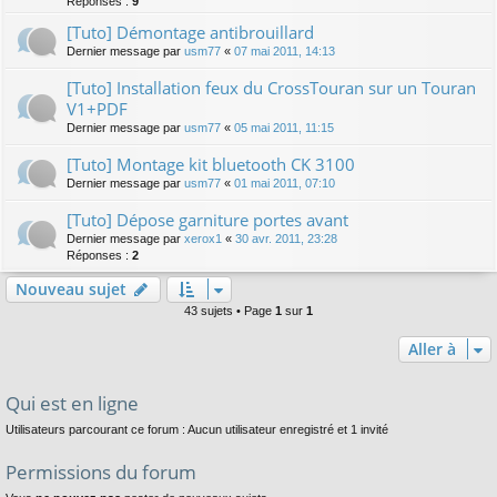
Réponses :
9
[Tuto] Démontage antibrouillard
Dernier message par
usm77
«
07 mai 2011, 14:13
[Tuto] Installation feux du CrossTouran sur un Touran
V1+PDF
Dernier message par
usm77
«
05 mai 2011, 11:15
[Tuto] Montage kit bluetooth CK 3100
Dernier message par
usm77
«
01 mai 2011, 07:10
[Tuto] Dépose garniture portes avant
Dernier message par
xerox1
«
30 avr. 2011, 23:28
Réponses :
2
Nouveau sujet
43 sujets • Page
1
sur
1
Aller à
Qui est en ligne
Utilisateurs parcourant ce forum : Aucun utilisateur enregistré et 1 invité
Permissions du forum