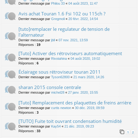
Dernier message par
Philou 33
«
04 août 2023, 11:47
Avis achat Touran 1.6 Fsi 102 ou 115ch ?
Dernier message par
Gregmoli
«
20 févr. 2022, 14:54
[tuto]remplacer le regulateur de tension de
l'alternateur
Dernier message par
jbll
«
07 nov. 2021, 13:59
Réponses :
19
[Tuto] Activer des rétroviseurs automatiquement
Dernier message par
Rivotahina
«
04 août 2020, 19:02
Réponses :
6
Éclairage sous rétroviseur touran 2011
Dernier message par
Tyson62800
«
21 mars 2020, 14:26
sharan 2015 console centrale
Dernier message par
michel28
«
27 janv. 2020, 15:55
[Tuto] Remplacement des plaquettes de freins arrière
Dernier message par
curtis newton
«
30 déc. 2019, 09:59
Réponses :
3
[TUTO] Fuite toit ouvrant condensation humidité
Dernier message par
Kay54
«
21 déc. 2019, 09:23
Réponses :
33
1
2