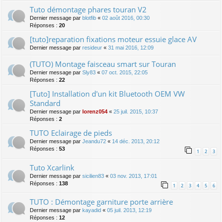
Tuto démontage phares touran V2
Dernier message par
blotfib
«
02 août 2016, 00:30
Réponses :
20
[tuto]reparation fixations moteur essuie glace AV
Dernier message par
resideur
«
31 mai 2016, 12:09
(TUTO) Montage faisceau smart sur Touran
Dernier message par
Sly83
«
07 oct. 2015, 22:05
Réponses :
22
[Tuto] Installation d'un kit Bluetooth OEM VW
Standard
Dernier message par
lorenz054
«
25 juil. 2015, 10:37
Réponses :
2
TUTO Eclairage de pieds
Dernier message par
Jeandu72
«
14 déc. 2013, 20:12
Réponses :
53
1
2
3
Tuto Xcarlink
Dernier message par
sicilien83
«
03 nov. 2013, 17:01
Réponses :
138
1
2
3
4
5
6
TUTO : Démontage garniture porte arrière
Dernier message par
kayadid
«
05 juil. 2013, 12:19
Réponses :
12