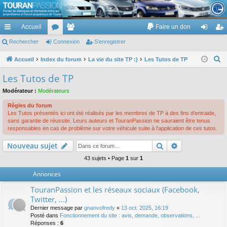
TouranPassion
Accueil
Faire un don
Le forum des propriétaires ou futurs acquéreurs du Volkswagen Touran
cc
Rechercher
or
Connexion
e
S’enregistrer
on
’e
ès
u
m
ne
nr
R
Accueil
Index du forum
La vie du site TP :)
Les Tutos de TP
e
ra
m
br
xi
eg
Les Tutos de TP
c
pi
s
es
on
ist
Modérateur :
Modérateurs
h
de
re
e
Règles du forum
Les Tutos présentés ici ont été réalisés par les membres de TP à des fins d'entraide,
r
r
sans garantie de réussite. Leurs auteurs et TouranPassion ne sauraient être tenus
c
responsables en cas de problème sur votre véhicule suite à l'application de ces tutos.
h
Rechercher
Recherche av
Nouveau sujet
e
43 sujets • Page
1
sur
1
r
Annonces
TouranPassion et les réseaux sociaux (Facebook,
Twitter, ...)
Dernier message par
gnanvofredy
«
13 oct. 2025, 16:19
Posté dans
Fonctionnement du site : avis, demande, observations, ...
Réponses :
6