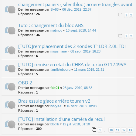
changement paliers ( silentbloc ) arrière triangles avant
Dernier message par
Sly83
«
06 déc. 2019, 22:57
Réponses :
26
1
2
Tuto : changement du bloc ABS
Dernier message par
matmou
«
16 sept. 2019, 14:44
Réponses :
36
1
2
[TUTO]remplacement des 2 sondes T° LDR 2.0L TDI
Dernier message par
mousmane
«
08 sept. 2019, 16:23
Réponses :
6
[TUTO] remise en etat du CHRA de turbo GT1749VA
Dernier message par
famillelebourg
«
11 mars 2019, 21:31
Réponses :
5
OBD 2
Dernier message par
fab01
«
28 janv. 2019, 08:33
Réponses :
1
Bras essuie glace arrière touran v2
Dernier message par
isatys31
«
16 sept. 2018, 18:08
Réponses :
1
[TUTO] Installation d'une caméra de recul
Dernier message par
blotfib
«
12 juil. 2018, 01:10
Réponses :
300
1
10
11
12
13
…