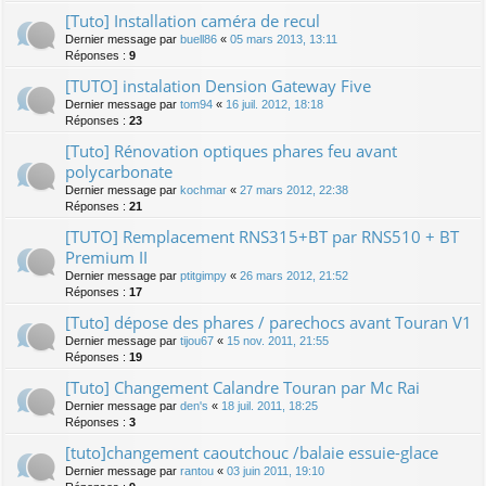
[Tuto] Installation caméra de recul
Dernier message par
buell86
«
05 mars 2013, 13:11
Réponses :
9
[TUTO] instalation Dension Gateway Five
Dernier message par
tom94
«
16 juil. 2012, 18:18
Réponses :
23
[Tuto] Rénovation optiques phares feu avant
polycarbonate
Dernier message par
kochmar
«
27 mars 2012, 22:38
Réponses :
21
[TUTO] Remplacement RNS315+BT par RNS510 + BT
Premium II
Dernier message par
ptitgimpy
«
26 mars 2012, 21:52
Réponses :
17
[Tuto] dépose des phares / parechocs avant Touran V1
Dernier message par
tijou67
«
15 nov. 2011, 21:55
Réponses :
19
[Tuto] Changement Calandre Touran par Mc Rai
Dernier message par
den's
«
18 juil. 2011, 18:25
Réponses :
3
[tuto]changement caoutchouc /balaie essuie-glace
Dernier message par
rantou
«
03 juin 2011, 19:10