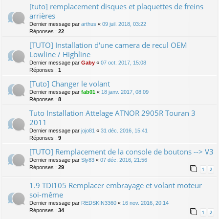
[tuto] remplacement disques et plaquettes de freins
arrières
Dernier message par
arthus
«
09 juil. 2018, 03:22
Réponses :
22
[TUTO] Installation d'une camera de recul OEM
Lowline / Highline
Dernier message par
Gaby
«
07 oct. 2017, 15:08
Réponses :
1
[Tuto] Changer le volant
Dernier message par
fab01
«
18 janv. 2017, 08:09
Réponses :
8
Tuto Installation Attelage ATNOR 2905R Touran 3
2011
Dernier message par
jojo81
«
31 déc. 2016, 15:41
Réponses :
9
[TUTO] Remplacement de la console de boutons --> V3
Dernier message par
Sly83
«
07 déc. 2016, 21:56
Réponses :
29
1
2
1.9 TDI105 Remplacer embrayage et volant moteur
soi-même
Dernier message par
REDSKIN3360
«
16 nov. 2016, 20:14
Réponses :
34
1
2