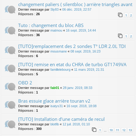
changement paliers ( silentbloc ) arrière triangles avant
Dernier message par
Sly83
«
06 déc. 2019, 22:57
Réponses :
26
1
2
Tuto : changement du bloc ABS
Dernier message par
matmou
«
16 sept. 2019, 14:44
Réponses :
36
1
2
[TUTO]remplacement des 2 sondes T° LDR 2.0L TDI
Dernier message par
mousmane
«
08 sept. 2019, 16:23
Réponses :
6
[TUTO] remise en etat du CHRA de turbo GT1749VA
Dernier message par
famillelebourg
«
11 mars 2019, 21:31
Réponses :
5
OBD 2
Dernier message par
fab01
«
28 janv. 2019, 08:33
Réponses :
1
Bras essuie glace arrière touran v2
Dernier message par
isatys31
«
16 sept. 2018, 18:08
Réponses :
1
[TUTO] Installation d'une caméra de recul
Dernier message par
blotfib
«
12 juil. 2018, 01:10
Réponses :
300
1
10
11
12
13
…