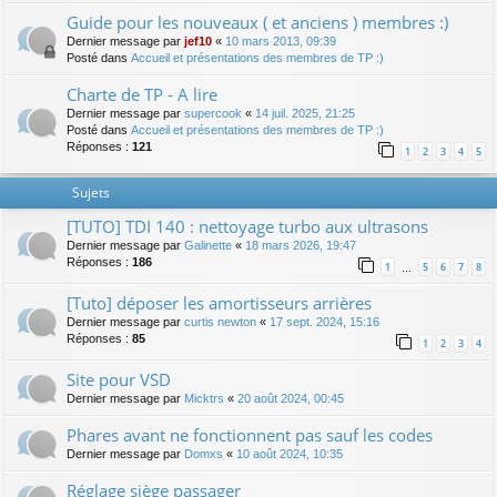
Guide pour les nouveaux ( et anciens ) membres :)
Dernier message par
jef10
«
10 mars 2013, 09:39
Posté dans
Accueil et présentations des membres de TP :)
Charte de TP - A lire
Dernier message par
supercook
«
14 juil. 2025, 21:25
Posté dans
Accueil et présentations des membres de TP :)
Réponses :
121
1
2
3
4
5
Sujets
[TUTO] TDI 140 : nettoyage turbo aux ultrasons
Dernier message par
Galinette
«
18 mars 2026, 19:47
Réponses :
186
1
5
6
7
8
…
[Tuto] déposer les amortisseurs arrières
Dernier message par
curtis newton
«
17 sept. 2024, 15:16
Réponses :
85
1
2
3
4
Site pour VSD
Dernier message par
Micktrs
«
20 août 2024, 00:45
Phares avant ne fonctionnent pas sauf les codes
Dernier message par
Domxs
«
10 août 2024, 10:35
Réglage siège passager