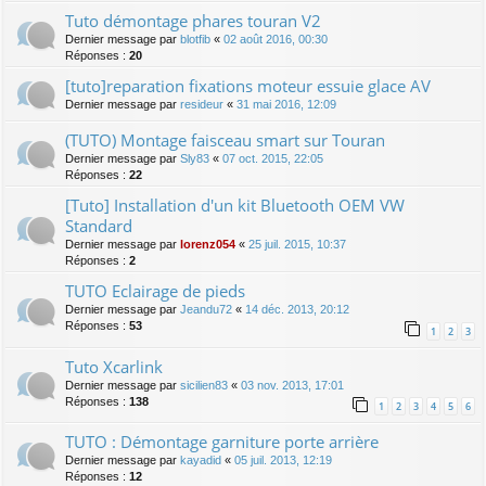
Tuto démontage phares touran V2
Dernier message par
blotfib
«
02 août 2016, 00:30
Réponses :
20
[tuto]reparation fixations moteur essuie glace AV
Dernier message par
resideur
«
31 mai 2016, 12:09
(TUTO) Montage faisceau smart sur Touran
Dernier message par
Sly83
«
07 oct. 2015, 22:05
Réponses :
22
[Tuto] Installation d'un kit Bluetooth OEM VW
Standard
Dernier message par
lorenz054
«
25 juil. 2015, 10:37
Réponses :
2
TUTO Eclairage de pieds
Dernier message par
Jeandu72
«
14 déc. 2013, 20:12
Réponses :
53
1
2
3
Tuto Xcarlink
Dernier message par
sicilien83
«
03 nov. 2013, 17:01
Réponses :
138
1
2
3
4
5
6
TUTO : Démontage garniture porte arrière
Dernier message par
kayadid
«
05 juil. 2013, 12:19
Réponses :
12