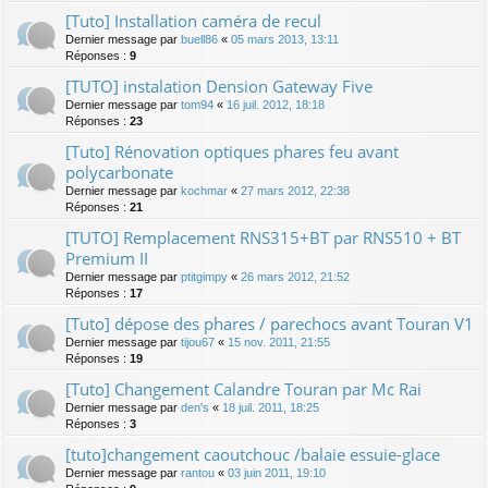
[Tuto] Installation caméra de recul
Dernier message par
buell86
«
05 mars 2013, 13:11
Réponses :
9
[TUTO] instalation Dension Gateway Five
Dernier message par
tom94
«
16 juil. 2012, 18:18
Réponses :
23
[Tuto] Rénovation optiques phares feu avant
polycarbonate
Dernier message par
kochmar
«
27 mars 2012, 22:38
Réponses :
21
[TUTO] Remplacement RNS315+BT par RNS510 + BT
Premium II
Dernier message par
ptitgimpy
«
26 mars 2012, 21:52
Réponses :
17
[Tuto] dépose des phares / parechocs avant Touran V1
Dernier message par
tijou67
«
15 nov. 2011, 21:55
Réponses :
19
[Tuto] Changement Calandre Touran par Mc Rai
Dernier message par
den's
«
18 juil. 2011, 18:25
Réponses :
3
[tuto]changement caoutchouc /balaie essuie-glace
Dernier message par
rantou
«
03 juin 2011, 19:10