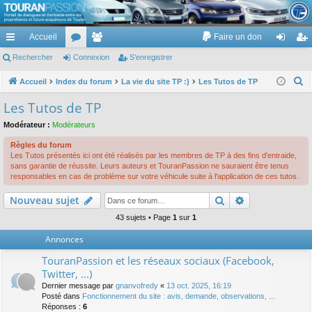
TouranPassion
Accueil
Faire un don
Le forum des propriétaires ou futurs acquéreurs du Volkswagen Touran
cc
Rechercher
or
Connexion
e
S’enregistrer
on
’e
ès
u
m
ne
nr
R
Accueil
Index du forum
La vie du site TP :)
Les Tutos de TP
e
ra
m
br
xi
eg
Les Tutos de TP
c
pi
s
es
on
ist
Modérateur :
Modérateurs
h
de
re
e
Règles du forum
Les Tutos présentés ici ont été réalisés par les membres de TP à des fins d'entraide,
r
r
sans garantie de réussite. Leurs auteurs et TouranPassion ne sauraient être tenus
c
responsables en cas de problème sur votre véhicule suite à l'application de ces tutos.
h
Rechercher
Recherche av
Nouveau sujet
e
43 sujets • Page
1
sur
1
r
Annonces
TouranPassion et les réseaux sociaux (Facebook,
Twitter, ...)
Dernier message par
gnanvofredy
«
13 oct. 2025, 16:19
Posté dans
Fonctionnement du site : avis, demande, observations, ...
Réponses :
6