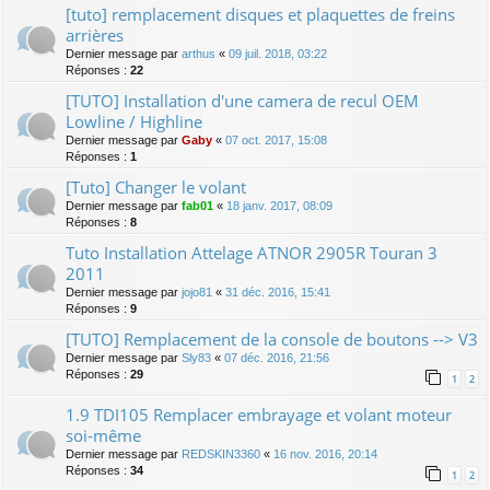
[tuto] remplacement disques et plaquettes de freins
arrières
Dernier message par
arthus
«
09 juil. 2018, 03:22
Réponses :
22
[TUTO] Installation d'une camera de recul OEM
Lowline / Highline
Dernier message par
Gaby
«
07 oct. 2017, 15:08
Réponses :
1
[Tuto] Changer le volant
Dernier message par
fab01
«
18 janv. 2017, 08:09
Réponses :
8
Tuto Installation Attelage ATNOR 2905R Touran 3
2011
Dernier message par
jojo81
«
31 déc. 2016, 15:41
Réponses :
9
[TUTO] Remplacement de la console de boutons --> V3
Dernier message par
Sly83
«
07 déc. 2016, 21:56
Réponses :
29
1
2
1.9 TDI105 Remplacer embrayage et volant moteur
soi-même
Dernier message par
REDSKIN3360
«
16 nov. 2016, 20:14
Réponses :
34
1
2