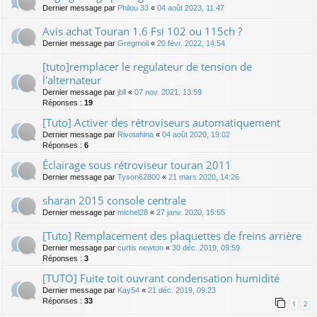
Dernier message par
Philou 33
«
04 août 2023, 11:47
Avis achat Touran 1.6 Fsi 102 ou 115ch ?
Dernier message par
Gregmoli
«
20 févr. 2022, 14:54
[tuto]remplacer le regulateur de tension de
l'alternateur
Dernier message par
jbll
«
07 nov. 2021, 13:59
Réponses :
19
[Tuto] Activer des rétroviseurs automatiquement
Dernier message par
Rivotahina
«
04 août 2020, 19:02
Réponses :
6
Éclairage sous rétroviseur touran 2011
Dernier message par
Tyson62800
«
21 mars 2020, 14:26
sharan 2015 console centrale
Dernier message par
michel28
«
27 janv. 2020, 15:55
[Tuto] Remplacement des plaquettes de freins arrière
Dernier message par
curtis newton
«
30 déc. 2019, 09:59
Réponses :
3
[TUTO] Fuite toit ouvrant condensation humidité
Dernier message par
Kay54
«
21 déc. 2019, 09:23
Réponses :
33
1
2