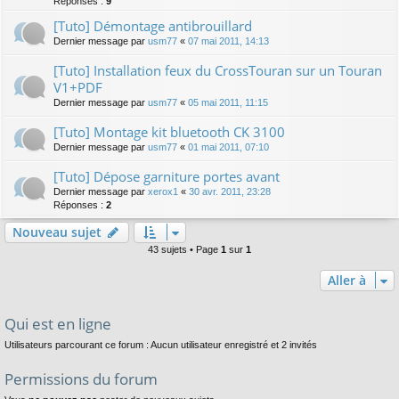
Réponses :
9
[Tuto] Démontage antibrouillard
Dernier message par
usm77
«
07 mai 2011, 14:13
[Tuto] Installation feux du CrossTouran sur un Touran
V1+PDF
Dernier message par
usm77
«
05 mai 2011, 11:15
[Tuto] Montage kit bluetooth CK 3100
Dernier message par
usm77
«
01 mai 2011, 07:10
[Tuto] Dépose garniture portes avant
Dernier message par
xerox1
«
30 avr. 2011, 23:28
Réponses :
2
Nouveau sujet
43 sujets • Page
1
sur
1
Aller à
Qui est en ligne
Utilisateurs parcourant ce forum : Aucun utilisateur enregistré et 2 invités
Permissions du forum