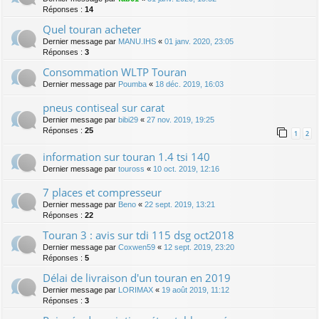
Réponses :
14
Quel touran acheter
Dernier message par
MANU.IHS
«
01 janv. 2020, 23:05
Réponses :
3
Consommation WLTP Touran
Dernier message par
Poumba
«
18 déc. 2019, 16:03
pneus contiseal sur carat
Dernier message par
bibi29
«
27 nov. 2019, 19:25
Réponses :
25
1
2
information sur touran 1.4 tsi 140
Dernier message par
touross
«
10 oct. 2019, 12:16
7 places et compresseur
Dernier message par
Beno
«
22 sept. 2019, 13:21
Réponses :
22
Touran 3 : avis sur tdi 115 dsg oct2018
Dernier message par
Coxwen59
«
12 sept. 2019, 23:20
Réponses :
5
Délai de livraison d'un touran en 2019
Dernier message par
LORIMAX
«
19 août 2019, 11:12
Réponses :
3