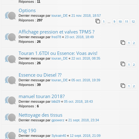
Réponses :
11
Options
Dernier message par
touran_DE
«
21 nov. 2018, 18:57
Réponses :
297
1
9
10
11
12
…
Affichage pression et valves TPMS ?
Dernier message par
fred78
«
23 oct. 2018, 18:49
Réponses :
26
1
2
Touran 1.6TDI ou Essence: Voas avis!
Dernier message par
touran_DE
«
22 oct. 2018, 08:35
Réponses :
26
1
2
Essence ou Diesel ??
Dernier message par
touran_DE
«
05 oct. 2018, 19:39
Réponses :
39
1
2
manuel touran 2018?
Dernier message par
bibi29
«
05 oct. 2018, 18:43
Réponses :
6
Nettoyage des tissus
Dernier message par
gpowerz
«
21 sept. 2018, 23:34
Dsg 190
Dernier message par
Sylvain40
«
12 sept. 2018, 21:09