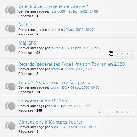
Quel Indice charge et de vitesse ?
Dernier message par
lapinou80
«
16 févr. 2021, 17:08
Réponses :
1
Notice
Dernier message par
gromk
«
29 janv. 2021, 10:37
Réponses :
2
MàJ GPS
Dernier message par
touran_DE
«
13 janv. 2021, 11:23
Réponses :
92
1
2
3
4
Retards (généralisés ?) de livraison Touran en 2020
Dernier message par
gromk
«
27 déc. 2020, 23:19
Réponses :
2
Touran 2020 : je ne m'y fais pas ...
Dernier message par
touran_DE
«
04 nov. 2020, 08:08
Réponses :
20
consommation TSI 150
Dernier message par
bibi29
«
21 oct. 2020, 17:02
Réponses :
168
1
4
5
6
7
…
Dimensions intérieures Touran
Dernier message par
MMaTT
«
10 sept. 2020, 20:17
Réponses :
3