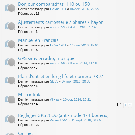
Bonjour comparatif tsi 110 ou 150
Dernier message par
LioVar1961
«
04 déc. 2016, 22:55
Réponses :
16
Ajustements carrosserie / phares / hayon
Dernier message par
nagrom59
«
04 déc. 2016, 17:49
Réponses :
1
Manuel en Français
Dernier message par
LioVar1961
«
14 nov. 2016, 15:04
Réponses :
3
GPS sans la radio, musique
Dernier message par
nagrom59
«
08 nov. 2016, 11:18
Réponses :
7
Plan d'entretien long life et numéro PR ??
Dernier message par
Sly83
«
07 nov. 2016, 20:30
Réponses :
1
Mirror link
Dernier message par
Airyas
«
28 oct. 2016, 16:21
Réponses :
49
1
2
Reglages GPS ?! Oo (anti-mode 4x4 boueux)
Dernier message par
Arnaud6251
«
11 sept. 2016, 01:05
Réponses :
22
Car net