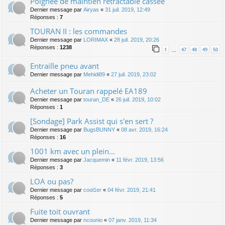
Poignée de maintien rétractable cassée
Dernier message par
Airyas
«
31 juil. 2019, 12:49
Réponses :
7
TOURAN II : les commandes
Dernier message par
LORIMAX
«
28 juil. 2019, 20:26
Réponses :
1238
1
47
48
49
50
…
Entraille pneu avant
Dernier message par
Mehidi89
«
27 juil. 2019, 23:02
Acheter un Touran rappelé EA189
Dernier message par
touran_DE
«
26 juil. 2019, 10:02
Réponses :
1
[Sondage] Park Assist qui s'en sert ?
Dernier message par
BugsBUNNY
«
08 avr. 2019, 16:24
Réponses :
16
1001 km avec un plein...
Dernier message par
Jacquemin
«
11 févr. 2019, 13:56
Réponses :
3
LOA ou pas?
Dernier message par
cool1er
«
04 févr. 2019, 21:41
Réponses :
5
Fuite toit ouvrant
Dernier message par
ncounio
«
07 janv. 2019, 11:34