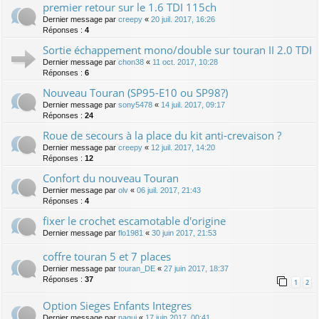
premier retour sur le 1.6 TDI 115ch
Dernier message par
creepy
«
20 juil. 2017, 16:26
Réponses :
4
Sortie échappement mono/double sur touran II 2.0 TDI
Dernier message par
chon38
«
11 oct. 2017, 10:28
Réponses :
6
Nouveau Touran (SP95-E10 ou SP98?)
Dernier message par
sony5478
«
14 juil. 2017, 09:17
Réponses :
24
Roue de secours à la place du kit anti-crevaison ?
Dernier message par
creepy
«
12 juil. 2017, 14:20
Réponses :
12
Confort du nouveau Touran
Dernier message par
olv
«
06 juil. 2017, 21:43
Réponses :
4
fixer le crochet escamotable d'origine
Dernier message par
flo1981
«
30 juin 2017, 21:53
coffre touran 5 et 7 places
Dernier message par
touran_DE
«
27 juin 2017, 18:37
Réponses :
37
1
2
Option Sieges Enfants Integres
Dernier message par
nagui
«
17 juin 2017, 00:41