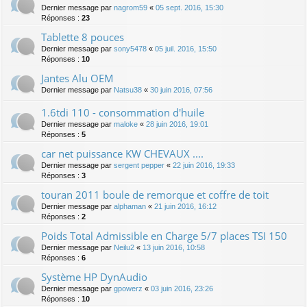
Dernier message par
nagrom59
«
05 sept. 2016, 15:30
Réponses :
23
Tablette 8 pouces
Dernier message par
sony5478
«
05 juil. 2016, 15:50
Réponses :
10
Jantes Alu OEM
Dernier message par
Natsu38
«
30 juin 2016, 07:56
1.6tdi 110 - consommation d'huile
Dernier message par
maloke
«
28 juin 2016, 19:01
Réponses :
5
car net puissance KW CHEVAUX ....
Dernier message par
sergent pepper
«
22 juin 2016, 19:33
Réponses :
3
touran 2011 boule de remorque et coffre de toit
Dernier message par
alphaman
«
21 juin 2016, 16:12
Réponses :
2
Poids Total Admissible en Charge 5/7 places TSI 150
Dernier message par
Neilu2
«
13 juin 2016, 10:58
Réponses :
6
Système HP DynAudio
Dernier message par
gpowerz
«
03 juin 2016, 23:26
Réponses :
10