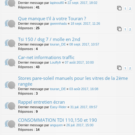
Dernier message par
lapinou80
«
22 sept. 2017, 18:02
Réponses :
41
1
2
Que manque t'il à votre Touran ?
Dernier message par
gwennhadu
«
18 sept. 2017, 11:26
Réponses :
25
1
2
Tsi 150 / dsg 7 / molle en 2nd
Dernier message par
touran_DE
«
08 sept. 2017, 10:57
Réponses :
4
Car-net informations traffic
Dernier message par
Louffyfr
«
07 août 2017, 10:00
Réponses :
43
1
2
Stores pare-soleil manuels pour les vitres de la 2ème
rangée
Dernier message par
touran_DE
«
03 août 2017, 16:08
Réponses :
3
Rappel entretien écran
Dernier message par
Easy-Rider
«
31 juil. 2017, 09:57
Réponses :
9
CONSOMMATION TDI 110,150 et 190
Dernier message par
anguyen
«
26 juil. 2017, 15:00
Réponses :
14