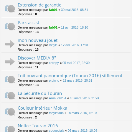
Extension de garantie
Dernier message par
fab01
«
30 mai 2016, 08:31
Réponses :
8
Park assist
Dernier message par
fab01
«
11 avr. 2016, 18:10
Réponses :
13
mon nouveau jouet
Dernier message par
Virgile
«
12 avr. 2016, 17:01
Réponses :
13
Discover MEDIA 8"
Dernier message par
creepy
«
05 mai 2017, 22:30
Réponses :
11
Toit ouvrant panoramique (Touran 2016) sifflement
Dernier message par
p.pinho
«
22 mars 2016, 20:51
Réponses :
13
La Sécurité du Touran
Dernier message par
Arnaud6251
«
18 mars 2016, 21:24
Couleur Intérieur Mokka
Dernier message par
tonylefada
«
18 mars 2016, 15:10
Réponses :
2
Notice Touran 2016
Dernier message par
coucoulala
«
06 mars 2016, 10:08