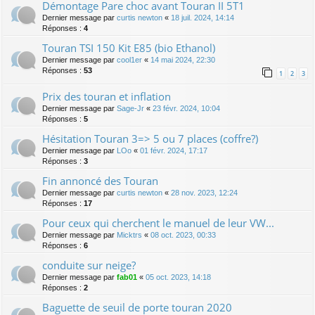
Démontage Pare choc avant Touran II 5T1
Dernier message par
curtis newton
«
18 juil. 2024, 14:14
Réponses :
4
Touran TSI 150 Kit E85 (bio Ethanol)
Dernier message par
cool1er
«
14 mai 2024, 22:30
Réponses :
53
1
2
3
Prix des touran et inflation
Dernier message par
Sage-Jr
«
23 févr. 2024, 10:04
Réponses :
5
Hésitation Touran 3=> 5 ou 7 places (coffre?)
Dernier message par
LOo
«
01 févr. 2024, 17:17
Réponses :
3
Fin annoncé des Touran
Dernier message par
curtis newton
«
28 nov. 2023, 12:24
Réponses :
17
Pour ceux qui cherchent le manuel de leur VW...
Dernier message par
Micktrs
«
08 oct. 2023, 00:33
Réponses :
6
conduite sur neige?
Dernier message par
fab01
«
05 oct. 2023, 14:18
Réponses :
2
Baguette de seuil de porte touran 2020