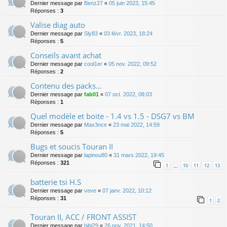
Dernier message par
Benz27
«
05 juin 2023, 15:45
Réponses :
3
Valise diag auto
Dernier message par
Sly83
«
03 févr. 2023, 18:24
Réponses :
5
Conseils avant achat
Dernier message par
cool1er
«
05 nov. 2022, 09:52
Réponses :
2
Contenu des packs...
Dernier message par
fab01
«
07 oct. 2022, 08:03
Réponses :
1
Quel modèle et boite - 1.4 vs 1.5 - DSG7 vs BM
Dernier message par
Max3nce
«
23 mai 2022, 14:59
Réponses :
5
Bugs et soucis Touran II
Dernier message par
lapinou80
«
31 mars 2022, 19:45
Réponses :
321
1
10
11
12
13
…
batterie tsi H.S
Dernier message par
veve
«
07 janv. 2022, 10:12
Réponses :
31
1
2
Touran II, ACC / FRONT ASSIST
Dernier message par
bibi29
«
26 nov. 2021, 14:50