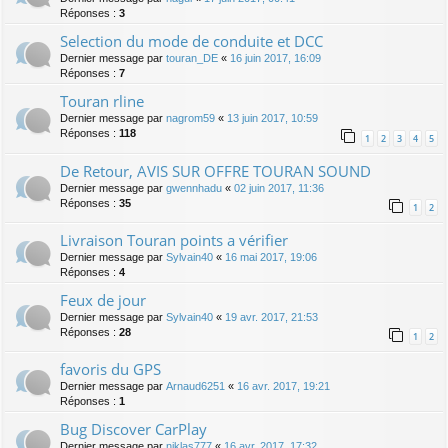
Réponses :
3
Selection du mode de conduite et DCC
Dernier message par
touran_DE
«
16 juin 2017, 16:09
Réponses :
7
Touran rline
Dernier message par
nagrom59
«
13 juin 2017, 10:59
Réponses :
118
1
2
3
4
5
De Retour, AVIS SUR OFFRE TOURAN SOUND
Dernier message par
gwennhadu
«
02 juin 2017, 11:36
Réponses :
35
1
2
Livraison Touran points a vérifier
Dernier message par
Sylvain40
«
16 mai 2017, 19:06
Réponses :
4
Feux de jour
Dernier message par
Sylvain40
«
19 avr. 2017, 21:53
Réponses :
28
1
2
favoris du GPS
Dernier message par
Arnaud6251
«
16 avr. 2017, 19:21
Réponses :
1
Bug Discover CarPlay
Dernier message par
niklas777
«
16 avr. 2017, 17:32