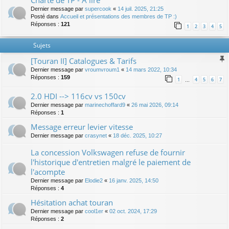
Charte de TP - A lire
Dernier message par
supercook
«
14 juil. 2025, 21:25
Posté dans
Accueil et présentations des membres de TP :)
Réponses :
121
1
2
3
4
5
Sujets
[Touran II] Catalogues & Tarifs
Dernier message par
vroumvroum1
«
14 mars 2022, 10:34
Réponses :
159
1
4
5
6
7
…
2.0 HDI --> 116cv vs 150cv
Dernier message par
marinechoffard9
«
26 mai 2026, 09:14
Réponses :
1
Message erreur levier vitesse
Dernier message par
crasynet
«
18 déc. 2025, 10:27
La concession Volkswagen refuse de fournir
l'historique d'entretien malgré le paiement de
l'acompte
Dernier message par
Elodie2
«
16 janv. 2025, 14:50
Réponses :
4
Hésitation achat touran
Dernier message par
cool1er
«
02 oct. 2024, 17:29
Réponses :
2