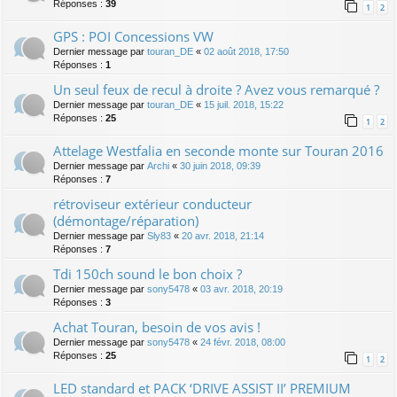
Réponses :
39
1
2
GPS : POI Concessions VW
Dernier message par
touran_DE
«
02 août 2018, 17:50
Réponses :
1
Un seul feux de recul à droite ? Avez vous remarqué ?
Dernier message par
touran_DE
«
15 juil. 2018, 15:22
Réponses :
25
1
2
Attelage Westfalia en seconde monte sur Touran 2016
Dernier message par
Archi
«
30 juin 2018, 09:39
Réponses :
7
rétroviseur extérieur conducteur
(démontage/réparation)
Dernier message par
Sly83
«
20 avr. 2018, 21:14
Réponses :
7
Tdi 150ch sound le bon choix ?
Dernier message par
sony5478
«
03 avr. 2018, 20:19
Réponses :
3
Achat Touran, besoin de vos avis !
Dernier message par
sony5478
«
24 févr. 2018, 08:00
Réponses :
25
1
2
LED standard et PACK ‘DRIVE ASSIST II’ PREMIUM