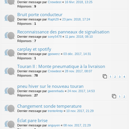
Dernier message par
Crewdest
«
16 févr. 2018, 13:25
Réponses :
9
Bruit porte conducteur
Dernier message par
Raph29
«
23 janv. 2018, 17:24
Réponses :
1
Reconnaissance des panneaux de signalisation
Dernier message par
sony5478
«
11 janv. 2018, 08:10
Réponses :
7
carplay et spotify
Dernier message par
gpowerz
«
03 déc. 2017, 14:31
Réponses :
1
Touran II : Monte pneumatique à la livraison
Dernier message par
Crewdest
«
28 nov. 2017, 08:07
Réponses :
78
1
2
3
4
pneu hiver sur le nouveau touran
Dernier message par
gwennhadu
«
24 nov. 2017, 14:53
Réponses :
27
1
2
Changement sonde temperature
Dernier message par
trente4mtp
«
10 nov. 2017, 21:29
Éclat pare brise
Dernier message par
anguyen
«
08 nov. 2017, 21:29