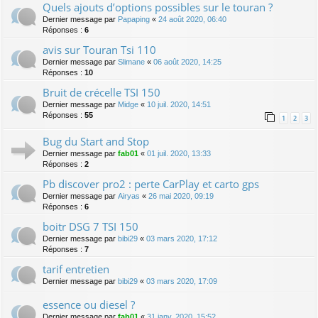
Quels ajouts d’options possibles sur le touran ?
Dernier message par
Papaping
«
24 août 2020, 06:40
Réponses :
6
avis sur Touran Tsi 110
Dernier message par
Slimane
«
06 août 2020, 14:25
Réponses :
10
Bruit de crécelle TSI 150
Dernier message par
Midge
«
10 juil. 2020, 14:51
Réponses :
55
1
2
3
Bug du Start and Stop
Dernier message par
fab01
«
01 juil. 2020, 13:33
Réponses :
2
Pb discover pro2 : perte CarPlay et carto gps
Dernier message par
Airyas
«
26 mai 2020, 09:19
Réponses :
6
boitr DSG 7 TSI 150
Dernier message par
bibi29
«
03 mars 2020, 17:12
Réponses :
7
tarif entretien
Dernier message par
bibi29
«
03 mars 2020, 17:09
essence ou diesel ?
Dernier message par
fab01
«
31 janv. 2020, 15:52