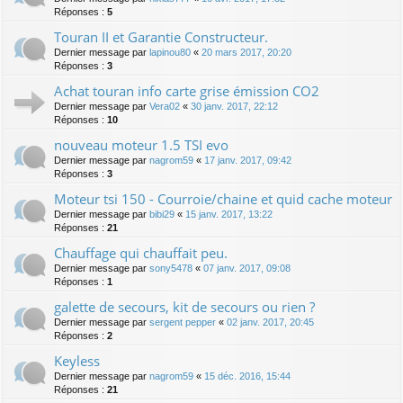
Réponses :
5
Touran II et Garantie Constructeur.
Dernier message par
lapinou80
«
20 mars 2017, 20:20
Réponses :
3
Achat touran info carte grise émission CO2
Dernier message par
Vera02
«
30 janv. 2017, 22:12
Réponses :
10
nouveau moteur 1.5 TSI evo
Dernier message par
nagrom59
«
17 janv. 2017, 09:42
Réponses :
3
Moteur tsi 150 - Courroie/chaine et quid cache moteur
Dernier message par
bibi29
«
15 janv. 2017, 13:22
Réponses :
21
Chauffage qui chauffait peu.
Dernier message par
sony5478
«
07 janv. 2017, 09:08
Réponses :
1
galette de secours, kit de secours ou rien ?
Dernier message par
sergent pepper
«
02 janv. 2017, 20:45
Réponses :
2
Keyless
Dernier message par
nagrom59
«
15 déc. 2016, 15:44
Réponses :
21