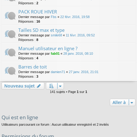
Réponses :
2
PACK ROUE HIVER
Dernier message par
Fbs
«
22 févr. 2016, 19:58
Réponses :
16
Tailles SD max et type
Dernier message par
smile68
«
11 févr. 2016, 09:52
Réponses :
8
Manuel utilisateur en ligne ?
Dernier message par
fab01
«
28 janv. 2016, 08:10
Réponses :
4
Barres de toit
Dernier message par
damien71
«
27 janv. 2016, 21:01
Réponses :
3
Nouveau sujet
141 sujets • Page
1
sur
1
Aller à
Qui est en ligne
Utilisateurs parcourant ce forum : Aucun utilisateur enregistré et 2 invités
Permissions du forum