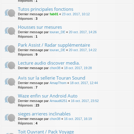
Réponses :
1
Tutos principales fonctions
Dernier message par
fab01
«
23 oct. 2017, 10:12
Réponses :
3
Housses sur mesures
Dernier message par
touran_DE
«
20 oct. 2017, 14:26
Réponses :
1
Park Assist / Radar supplémentaire
Dernier message par
touran_DE
«
20 oct. 2017, 14:22
Réponses :
9
Lecture audio discover media.
Dernier message par
chon38
«
18 oct. 2017, 19:28
Avis sur la sellerie Touran Sound
Dernier message par
AmapThom
«
18 oct. 2017, 12:44
Réponses :
7
Waze enfin sur Android Auto
Dernier message par
Arnaud6251
«
16 oct. 2017, 23:52
Réponses :
23
sieges arrieres inclinables
Dernier message par
chon38
«
16 oct. 2017, 16:19
Réponses :
4
Toit Ouvrant / Pack Voyage