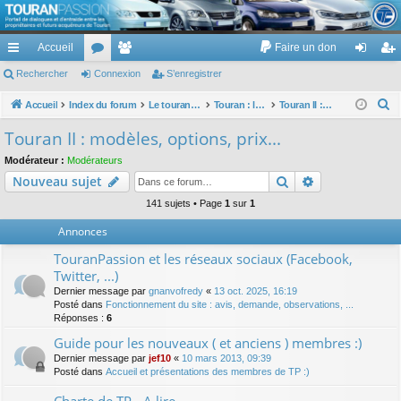
TouranPassion
Accueil
Faire un don
Le forum des propriétaires ou futurs acquéreurs du Volkswagen Touran
cc
Rechercher
or
Connexion
e
S’enregistrer
on
’e
ès
u
m
ne
nr
R
Accueil
Index du forum
Le touran dans ses versions I (V1 V2 V3) et II ...
Touran : les modèles, les prix, les achats, les options, ...
Touran II : modèles, options, prix...
e
ra
m
br
xi
eg
Touran II : modèles, options, prix...
c
pi
s
es
on
ist
Modérateur :
Modérateurs
h
Rechercher
Recherche av
Nouveau sujet
de
re
e
r
141 sujets • Page
1
sur
1
r
c
Annonces
h
TouranPassion et les réseaux sociaux (Facebook,
e
Twitter, ...)
r
Dernier message par
gnanvofredy
«
13 oct. 2025, 16:19
Posté dans
Fonctionnement du site : avis, demande, observations, ...
Réponses :
6
Guide pour les nouveaux ( et anciens ) membres :)
Dernier message par
jef10
«
10 mars 2013, 09:39
Posté dans
Accueil et présentations des membres de TP :)