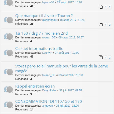
Dernier message par
lapinou80
«
22 sept. 2017, 18:02
Réponses :
41
1
2
Que manque t'il à votre Touran ?
Dernier message par
gwennhadu
«
18 sept. 2017, 11:26
Réponses :
25
1
2
Tsi 150 / dsg 7 / molle en 2nd
Dernier message par
touran_DE
«
08 sept. 2017, 10:57
Réponses :
4
Car-net informations traffic
Dernier message par
Louffyfr
«
07 août 2017, 10:00
Réponses :
43
1
2
Stores pare-soleil manuels pour les vitres de la 2ème
rangée
Dernier message par
touran_DE
«
03 août 2017, 16:08
Réponses :
3
Rappel entretien écran
Dernier message par
Easy-Rider
«
31 juil. 2017, 09:57
Réponses :
9
CONSOMMATION TDI 110,150 et 190
Dernier message par
anguyen
«
26 juil. 2017, 15:00
Réponses :
14