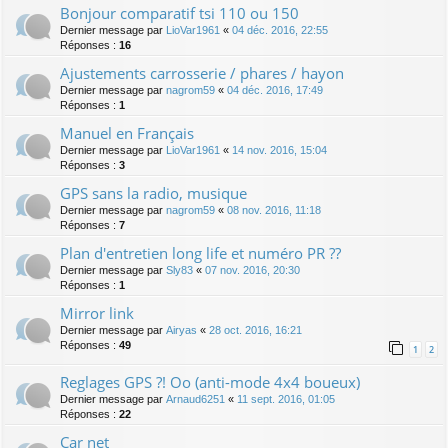
Bonjour comparatif tsi 110 ou 150
Dernier message par
LioVar1961
«
04 déc. 2016, 22:55
Réponses :
16
Ajustements carrosserie / phares / hayon
Dernier message par
nagrom59
«
04 déc. 2016, 17:49
Réponses :
1
Manuel en Français
Dernier message par
LioVar1961
«
14 nov. 2016, 15:04
Réponses :
3
GPS sans la radio, musique
Dernier message par
nagrom59
«
08 nov. 2016, 11:18
Réponses :
7
Plan d'entretien long life et numéro PR ??
Dernier message par
Sly83
«
07 nov. 2016, 20:30
Réponses :
1
Mirror link
Dernier message par
Airyas
«
28 oct. 2016, 16:21
Réponses :
49
1
2
Reglages GPS ?! Oo (anti-mode 4x4 boueux)
Dernier message par
Arnaud6251
«
11 sept. 2016, 01:05
Réponses :
22
Car net