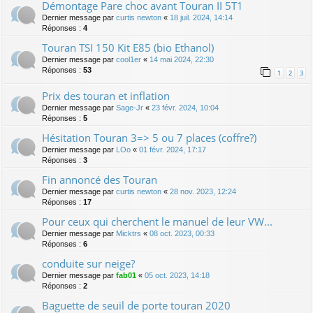
Démontage Pare choc avant Touran II 5T1
Dernier message par
curtis newton
«
18 juil. 2024, 14:14
Réponses :
4
Touran TSI 150 Kit E85 (bio Ethanol)
Dernier message par
cool1er
«
14 mai 2024, 22:30
Réponses :
53
1
2
3
Prix des touran et inflation
Dernier message par
Sage-Jr
«
23 févr. 2024, 10:04
Réponses :
5
Hésitation Touran 3=> 5 ou 7 places (coffre?)
Dernier message par
LOo
«
01 févr. 2024, 17:17
Réponses :
3
Fin annoncé des Touran
Dernier message par
curtis newton
«
28 nov. 2023, 12:24
Réponses :
17
Pour ceux qui cherchent le manuel de leur VW...
Dernier message par
Micktrs
«
08 oct. 2023, 00:33
Réponses :
6
conduite sur neige?
Dernier message par
fab01
«
05 oct. 2023, 14:18
Réponses :
2
Baguette de seuil de porte touran 2020