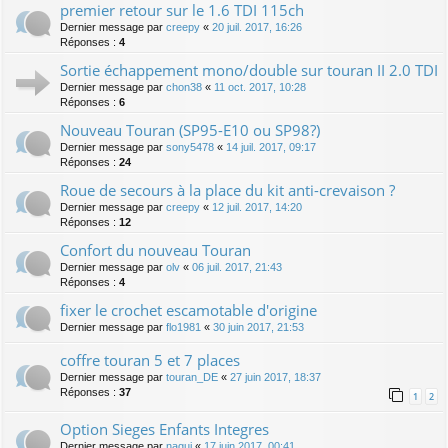
premier retour sur le 1.6 TDI 115ch
Dernier message par
creepy
«
20 juil. 2017, 16:26
Réponses :
4
Sortie échappement mono/double sur touran II 2.0 TDI
Dernier message par
chon38
«
11 oct. 2017, 10:28
Réponses :
6
Nouveau Touran (SP95-E10 ou SP98?)
Dernier message par
sony5478
«
14 juil. 2017, 09:17
Réponses :
24
Roue de secours à la place du kit anti-crevaison ?
Dernier message par
creepy
«
12 juil. 2017, 14:20
Réponses :
12
Confort du nouveau Touran
Dernier message par
olv
«
06 juil. 2017, 21:43
Réponses :
4
fixer le crochet escamotable d'origine
Dernier message par
flo1981
«
30 juin 2017, 21:53
coffre touran 5 et 7 places
Dernier message par
touran_DE
«
27 juin 2017, 18:37
Réponses :
37
1
2
Option Sieges Enfants Integres
Dernier message par
nagui
«
17 juin 2017, 00:41