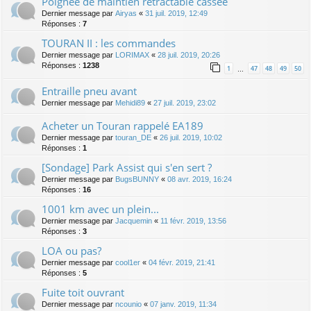
Poignée de maintien rétractable cassée
Dernier message par
Airyas
«
31 juil. 2019, 12:49
Réponses :
7
TOURAN II : les commandes
Dernier message par
LORIMAX
«
28 juil. 2019, 20:26
Réponses :
1238
1
47
48
49
50
…
Entraille pneu avant
Dernier message par
Mehidi89
«
27 juil. 2019, 23:02
Acheter un Touran rappelé EA189
Dernier message par
touran_DE
«
26 juil. 2019, 10:02
Réponses :
1
[Sondage] Park Assist qui s'en sert ?
Dernier message par
BugsBUNNY
«
08 avr. 2019, 16:24
Réponses :
16
1001 km avec un plein...
Dernier message par
Jacquemin
«
11 févr. 2019, 13:56
Réponses :
3
LOA ou pas?
Dernier message par
cool1er
«
04 févr. 2019, 21:41
Réponses :
5
Fuite toit ouvrant
Dernier message par
ncounio
«
07 janv. 2019, 11:34