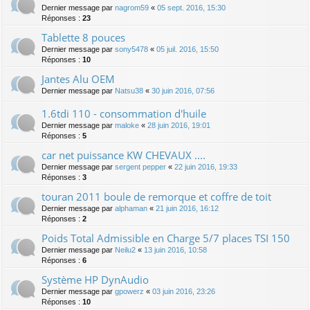
Dernier message par
nagrom59
«
05 sept. 2016, 15:30
Réponses :
23
Tablette 8 pouces
Dernier message par
sony5478
«
05 juil. 2016, 15:50
Réponses :
10
Jantes Alu OEM
Dernier message par
Natsu38
«
30 juin 2016, 07:56
1.6tdi 110 - consommation d'huile
Dernier message par
maloke
«
28 juin 2016, 19:01
Réponses :
5
car net puissance KW CHEVAUX ....
Dernier message par
sergent pepper
«
22 juin 2016, 19:33
Réponses :
3
touran 2011 boule de remorque et coffre de toit
Dernier message par
alphaman
«
21 juin 2016, 16:12
Réponses :
2
Poids Total Admissible en Charge 5/7 places TSI 150
Dernier message par
Neilu2
«
13 juin 2016, 10:58
Réponses :
6
Système HP DynAudio
Dernier message par
gpowerz
«
03 juin 2016, 23:26
Réponses :
10