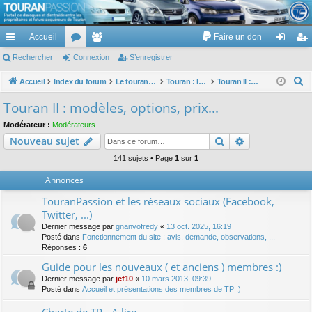
TouranPassion
Accueil
Faire un don
Le forum des propriétaires ou futurs acquéreurs du Volkswagen Touran
cc
Rechercher
or
Connexion
e
S’enregistrer
on
’e
ès
u
m
ne
nr
R
Accueil
Index du forum
Le touran dans ses versions I (V1 V2 V3) et II ...
Touran : les modèles, les prix, les achats, les options, ...
Touran II : modèles, options, prix...
e
ra
m
br
xi
eg
Touran II : modèles, options, prix...
c
pi
s
es
on
ist
Modérateur :
Modérateurs
h
Rechercher
Recherche av
Nouveau sujet
de
re
e
r
141 sujets • Page
1
sur
1
r
c
Annonces
h
TouranPassion et les réseaux sociaux (Facebook,
e
Twitter, ...)
r
Dernier message par
gnanvofredy
«
13 oct. 2025, 16:19
Posté dans
Fonctionnement du site : avis, demande, observations, ...
Réponses :
6
Guide pour les nouveaux ( et anciens ) membres :)
Dernier message par
jef10
«
10 mars 2013, 09:39
Posté dans
Accueil et présentations des membres de TP :)