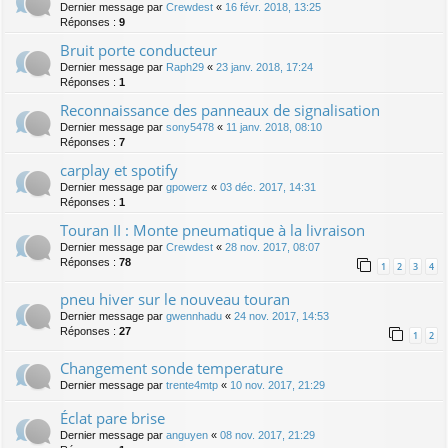
Dernier message par
Crewdest
«
16 févr. 2018, 13:25
Réponses :
9
Bruit porte conducteur
Dernier message par
Raph29
«
23 janv. 2018, 17:24
Réponses :
1
Reconnaissance des panneaux de signalisation
Dernier message par
sony5478
«
11 janv. 2018, 08:10
Réponses :
7
carplay et spotify
Dernier message par
gpowerz
«
03 déc. 2017, 14:31
Réponses :
1
Touran II : Monte pneumatique à la livraison
Dernier message par
Crewdest
«
28 nov. 2017, 08:07
Réponses :
78
1
2
3
4
pneu hiver sur le nouveau touran
Dernier message par
gwennhadu
«
24 nov. 2017, 14:53
Réponses :
27
1
2
Changement sonde temperature
Dernier message par
trente4mtp
«
10 nov. 2017, 21:29
Éclat pare brise
Dernier message par
anguyen
«
08 nov. 2017, 21:29