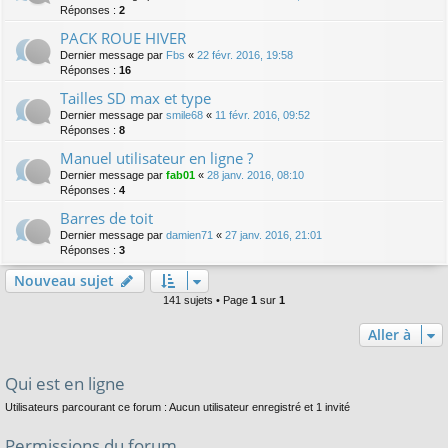
Réponses :
2
PACK ROUE HIVER
Dernier message par
Fbs
«
22 févr. 2016, 19:58
Réponses :
16
Tailles SD max et type
Dernier message par
smile68
«
11 févr. 2016, 09:52
Réponses :
8
Manuel utilisateur en ligne ?
Dernier message par
fab01
«
28 janv. 2016, 08:10
Réponses :
4
Barres de toit
Dernier message par
damien71
«
27 janv. 2016, 21:01
Réponses :
3
Nouveau sujet
141 sujets • Page
1
sur
1
Aller à
Qui est en ligne
Utilisateurs parcourant ce forum : Aucun utilisateur enregistré et 1 invité
Permissions du forum