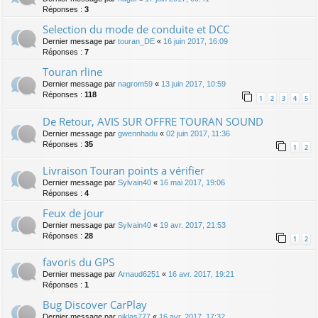
Réponses :
3
Selection du mode de conduite et DCC
Dernier message par
touran_DE
«
16 juin 2017, 16:09
Réponses :
7
Touran rline
Dernier message par
nagrom59
«
13 juin 2017, 10:59
Réponses :
118
1
2
3
4
5
De Retour, AVIS SUR OFFRE TOURAN SOUND
Dernier message par
gwennhadu
«
02 juin 2017, 11:36
Réponses :
35
1
2
Livraison Touran points a vérifier
Dernier message par
Sylvain40
«
16 mai 2017, 19:06
Réponses :
4
Feux de jour
Dernier message par
Sylvain40
«
19 avr. 2017, 21:53
Réponses :
28
1
2
favoris du GPS
Dernier message par
Arnaud6251
«
16 avr. 2017, 19:21
Réponses :
1
Bug Discover CarPlay
Dernier message par
niklas777
«
16 avr. 2017, 17:32