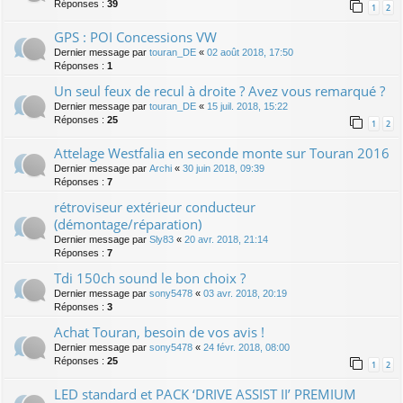
Réponses :
39
1
2
GPS : POI Concessions VW
Dernier message par
touran_DE
«
02 août 2018, 17:50
Réponses :
1
Un seul feux de recul à droite ? Avez vous remarqué ?
Dernier message par
touran_DE
«
15 juil. 2018, 15:22
Réponses :
25
1
2
Attelage Westfalia en seconde monte sur Touran 2016
Dernier message par
Archi
«
30 juin 2018, 09:39
Réponses :
7
rétroviseur extérieur conducteur
(démontage/réparation)
Dernier message par
Sly83
«
20 avr. 2018, 21:14
Réponses :
7
Tdi 150ch sound le bon choix ?
Dernier message par
sony5478
«
03 avr. 2018, 20:19
Réponses :
3
Achat Touran, besoin de vos avis !
Dernier message par
sony5478
«
24 févr. 2018, 08:00
Réponses :
25
1
2
LED standard et PACK ‘DRIVE ASSIST II’ PREMIUM