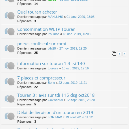
Réponses :
14
Quel touran acheter
Dernier message par
MANU.IHS
«
01 janv. 2020, 23:05
Réponses :
3
Consommation WLTP Touran
Dernier message par
Poumba
«
18 déc. 2019, 16:03
pneus contiseal sur carat
Dernier message par
bibi29
«
27 nov. 2019, 19:25
Réponses :
25
1
2
information sur touran 1.4 tsi 140
Dernier message par
touross
«
10 oct. 2019, 12:16
7 places et compresseur
Dernier message par
Beno
«
22 sept. 2019, 13:21
Réponses :
22
Touran 3 : avis sur tdi 115 dsg oct2018
Dernier message par
Coxwen59
«
12 sept. 2019, 23:20
Réponses :
5
Délai de livraison d'un touran en 2019
Dernier message par
LORIMAX
«
19 août 2019, 11:12
Réponses :
3