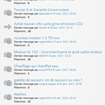
Réponses :
5
Touran II et Garantie Constructeur.
Dernier message par
lapinou80
«
20 mars 2017, 20:20
Réponses :
3
Achat touran info carte grise émission CO2
Dernier message par
Vera02
«
30 janv. 2017, 22:12
Réponses :
10
nouveau moteur 1.5 TSI evo
Dernier message par
nagrom59
«
17 janv. 2017, 09:42
Réponses :
3
Moteur tsi 150 - Courroie/chaine et quid cache moteur
Dernier message par
bibi29
«
15 janv. 2017, 13:22
Réponses :
21
Chauffage qui chauffait peu.
Dernier message par
sony5478
«
07 janv. 2017, 09:08
Réponses :
1
galette de secours, kit de secours ou rien ?
Dernier message par
sergent pepper
«
02 janv. 2017, 20:45
Réponses :
2
Keyless
Dernier message par
nagrom59
«
15 déc. 2016, 15:44
Réponses :
21