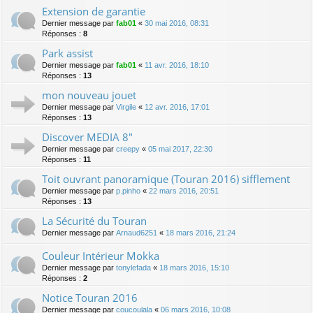
Extension de garantie
Dernier message par
fab01
«
30 mai 2016, 08:31
Réponses :
8
Park assist
Dernier message par
fab01
«
11 avr. 2016, 18:10
Réponses :
13
mon nouveau jouet
Dernier message par
Virgile
«
12 avr. 2016, 17:01
Réponses :
13
Discover MEDIA 8"
Dernier message par
creepy
«
05 mai 2017, 22:30
Réponses :
11
Toit ouvrant panoramique (Touran 2016) sifflement
Dernier message par
p.pinho
«
22 mars 2016, 20:51
Réponses :
13
La Sécurité du Touran
Dernier message par
Arnaud6251
«
18 mars 2016, 21:24
Couleur Intérieur Mokka
Dernier message par
tonylefada
«
18 mars 2016, 15:10
Réponses :
2
Notice Touran 2016
Dernier message par
coucoulala
«
06 mars 2016, 10:08