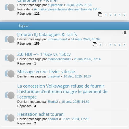
Charte de TP - A lire
Dernier message par
supercook
«
14 juil. 2025, 21:25
Posté dans
Accueil et présentations des membres de TP :)
Réponses :
121
1
2
3
4
5
Sujets
[Touran II] Catalogues & Tarifs
Dernier message par
vroumvroum1
«
14 mars 2022, 10:34
Réponses :
159
1
4
5
6
7
…
2.0 HDI --> 116cv vs 150cv
Dernier message par
marinechoffard9
«
26 mai 2026, 09:14
Réponses :
1
Message erreur levier vitesse
Dernier message par
crasynet
«
18 déc. 2025, 10:27
La concession Volkswagen refuse de fournir
l'historique d'entretien malgré le paiement de
l'acompte
Dernier message par
Elodie2
«
16 janv. 2025, 14:50
Réponses :
4
Hésitation achat touran
Dernier message par
cool1er
«
02 oct. 2024, 17:29
Réponses :
2