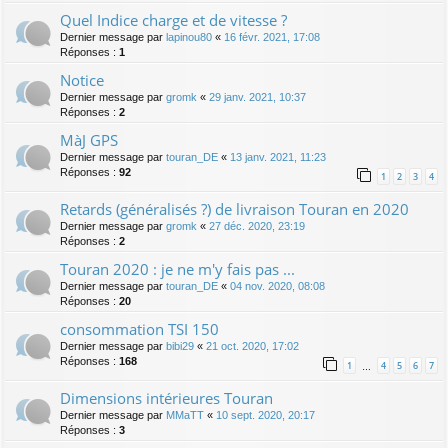
Quel Indice charge et de vitesse ?
Dernier message par
lapinou80
«
16 févr. 2021, 17:08
Réponses :
1
Notice
Dernier message par
gromk
«
29 janv. 2021, 10:37
Réponses :
2
MàJ GPS
Dernier message par
touran_DE
«
13 janv. 2021, 11:23
Réponses :
92
1
2
3
4
Retards (généralisés ?) de livraison Touran en 2020
Dernier message par
gromk
«
27 déc. 2020, 23:19
Réponses :
2
Touran 2020 : je ne m'y fais pas ...
Dernier message par
touran_DE
«
04 nov. 2020, 08:08
Réponses :
20
consommation TSI 150
Dernier message par
bibi29
«
21 oct. 2020, 17:02
Réponses :
168
1
4
5
6
7
…
Dimensions intérieures Touran
Dernier message par
MMaTT
«
10 sept. 2020, 20:17
Réponses :
3