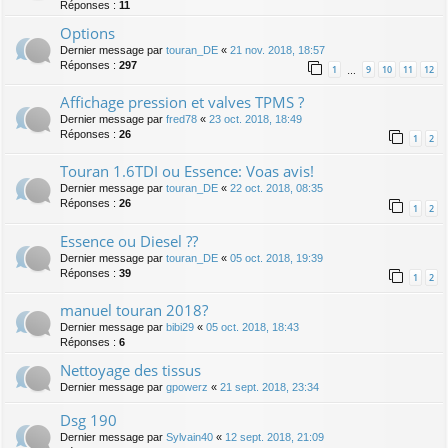
Réponses :
11
Options
Dernier message par
touran_DE
«
21 nov. 2018, 18:57
Réponses :
297
1
9
10
11
12
…
Affichage pression et valves TPMS ?
Dernier message par
fred78
«
23 oct. 2018, 18:49
Réponses :
26
1
2
Touran 1.6TDI ou Essence: Voas avis!
Dernier message par
touran_DE
«
22 oct. 2018, 08:35
Réponses :
26
1
2
Essence ou Diesel ??
Dernier message par
touran_DE
«
05 oct. 2018, 19:39
Réponses :
39
1
2
manuel touran 2018?
Dernier message par
bibi29
«
05 oct. 2018, 18:43
Réponses :
6
Nettoyage des tissus
Dernier message par
gpowerz
«
21 sept. 2018, 23:34
Dsg 190
Dernier message par
Sylvain40
«
12 sept. 2018, 21:09