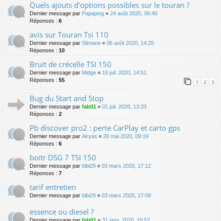
Quels ajouts d’options possibles sur le touran ?
Dernier message par
Papaping
«
24 août 2020, 06:40
Réponses :
6
avis sur Touran Tsi 110
Dernier message par
Slimane
«
06 août 2020, 14:25
Réponses :
10
Bruit de crécelle TSI 150
Dernier message par
Midge
«
10 juil. 2020, 14:51
Réponses :
55
1
2
3
Bug du Start and Stop
Dernier message par
fab01
«
01 juil. 2020, 13:33
Réponses :
2
Pb discover pro2 : perte CarPlay et carto gps
Dernier message par
Airyas
«
26 mai 2020, 09:19
Réponses :
6
boitr DSG 7 TSI 150
Dernier message par
bibi29
«
03 mars 2020, 17:12
Réponses :
7
tarif entretien
Dernier message par
bibi29
«
03 mars 2020, 17:09
essence ou diesel ?
Dernier message par
fab01
«
31 janv. 2020, 15:52