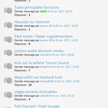
Réponses :
1
Tutos principales fonctions
Dernier message par
fab01
«
23 oct. 2017, 10:12
Réponses :
3
Housses sur mesures
Dernier message par
touran_DE
«
20 oct. 2017, 14:26
Réponses :
1
Park Assist / Radar supplémentaire
Dernier message par
touran_DE
«
20 oct. 2017, 14:22
Réponses :
9
Lecture audio discover media.
Dernier message par
chon38
«
18 oct. 2017, 19:28
Avis sur la sellerie Touran Sound
Dernier message par
AmapThom
«
18 oct. 2017, 12:44
Réponses :
7
Waze enfin sur Android Auto
Dernier message par
Arnaud6251
«
16 oct. 2017, 23:52
Réponses :
23
sieges arrieres inclinables
Dernier message par
chon38
«
16 oct. 2017, 16:19
Réponses :
4
Toit Ouvrant / Pack Voyage