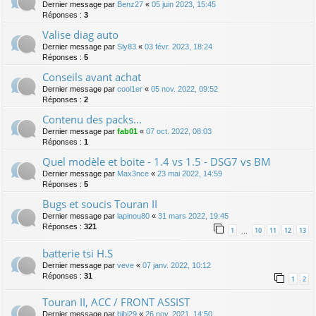
Dernier message par
Benz27
«
05 juin 2023, 15:45
Réponses :
3
Valise diag auto
Dernier message par
Sly83
«
03 févr. 2023, 18:24
Réponses :
5
Conseils avant achat
Dernier message par
cool1er
«
05 nov. 2022, 09:52
Réponses :
2
Contenu des packs...
Dernier message par
fab01
«
07 oct. 2022, 08:03
Réponses :
1
Quel modèle et boite - 1.4 vs 1.5 - DSG7 vs BM
Dernier message par
Max3nce
«
23 mai 2022, 14:59
Réponses :
5
Bugs et soucis Touran II
Dernier message par
lapinou80
«
31 mars 2022, 19:45
Réponses :
321
1
10
11
12
13
…
batterie tsi H.S
Dernier message par
veve
«
07 janv. 2022, 10:12
Réponses :
31
1
2
Touran II, ACC / FRONT ASSIST
Dernier message par
bibi29
«
26 nov. 2021, 14:50