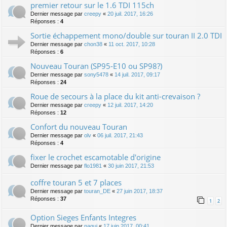
premier retour sur le 1.6 TDI 115ch
Dernier message par
creepy
«
20 juil. 2017, 16:26
Réponses :
4
Sortie échappement mono/double sur touran II 2.0 TDI
Dernier message par
chon38
«
11 oct. 2017, 10:28
Réponses :
6
Nouveau Touran (SP95-E10 ou SP98?)
Dernier message par
sony5478
«
14 juil. 2017, 09:17
Réponses :
24
Roue de secours à la place du kit anti-crevaison ?
Dernier message par
creepy
«
12 juil. 2017, 14:20
Réponses :
12
Confort du nouveau Touran
Dernier message par
olv
«
06 juil. 2017, 21:43
Réponses :
4
fixer le crochet escamotable d'origine
Dernier message par
flo1981
«
30 juin 2017, 21:53
coffre touran 5 et 7 places
Dernier message par
touran_DE
«
27 juin 2017, 18:37
Réponses :
37
1
2
Option Sieges Enfants Integres
Dernier message par
nagui
«
17 juin 2017, 00:41