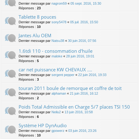
Dernier message par
nagrom59
«
05 sept. 2016, 15:30
Réponses :
23
Tablette 8 pouces
Dernier message par
sony5478
«
05 juil. 2016, 15:50
Réponses :
10
Jantes Alu OEM
Dernier message par
Natsu38
«
30 juin 2016, 07:56
1.6tdi 110 - consommation d'huile
Dernier message par
maloke
«
28 juin 2016, 19:01
Réponses :
5
car net puissance KW CHEVAUX ....
Dernier message par
sergent pepper
«
22 juin 2016, 19:33
Réponses :
3
touran 2011 boule de remorque et coffre de toit
Dernier message par
alphaman
«
21 juin 2016, 16:12
Réponses :
2
Poids Total Admissible en Charge 5/7 places TSI 150
Dernier message par
Neilu2
«
13 juin 2016, 10:58
Réponses :
6
Système HP DynAudio
Dernier message par
gpowerz
«
03 juin 2016, 23:26
Réponses :
10