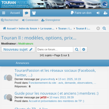
TouranPassion
Accueil
Faire un don
Le forum des propriétaires ou futurs acquéreurs du Volkswagen Touran
cc
Rechercher
or
Connexion
e
S’enregistrer
on
’e
ès
u
m
ne
nr
R
Accueil
Index du forum
Le touran dans ses versions I (V1 V2 V3) et II ...
Touran : les modèles, les prix, les achats, les options, ...
Touran II : modèles, options, prix...
e
ra
m
br
xi
eg
Touran II : modèles, options, prix...
c
pi
s
es
on
ist
Modérateur :
Modérateurs
h
Rechercher
Recherche av
Nouveau sujet
de
re
e
r
141 sujets • Page
1
sur
1
r
c
Annonces
h
TouranPassion et les réseaux sociaux (Facebook,
e
Twitter, ...)
r
Dernier message par
gnanvofredy
«
13 oct. 2025, 16:19
Posté dans
Fonctionnement du site : avis, demande, observations, ...
Réponses :
6
Guide pour les nouveaux ( et anciens ) membres :)
Dernier message par
jef10
«
10 mars 2013, 09:39
Posté dans
Accueil et présentations des membres de TP :)