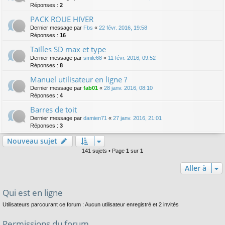
Réponses :
2
PACK ROUE HIVER
Dernier message par
Fbs
«
22 févr. 2016, 19:58
Réponses :
16
Tailles SD max et type
Dernier message par
smile68
«
11 févr. 2016, 09:52
Réponses :
8
Manuel utilisateur en ligne ?
Dernier message par
fab01
«
28 janv. 2016, 08:10
Réponses :
4
Barres de toit
Dernier message par
damien71
«
27 janv. 2016, 21:01
Réponses :
3
Nouveau sujet
141 sujets • Page
1
sur
1
Aller à
Qui est en ligne
Utilisateurs parcourant ce forum : Aucun utilisateur enregistré et 2 invités
Permissions du forum