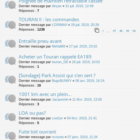
Poignée de maintien rétractable cassée
Dernier message par
Airyas
«
31 juil. 2019, 12:49
Réponses :
7
TOURAN II : les commandes
Dernier message par
LORIMAX
«
28 juil. 2019, 20:26
Réponses :
1238
1
47
48
49
50
…
Entraille pneu avant
Dernier message par
Mehidi89
«
27 juil. 2019, 23:02
Acheter un Touran rappelé EA189
Dernier message par
touran_DE
«
26 juil. 2019, 10:02
Réponses :
1
[Sondage] Park Assist qui s'en sert ?
Dernier message par
BugsBUNNY
«
08 avr. 2019, 16:24
Réponses :
16
1001 km avec un plein...
Dernier message par
Jacquemin
«
11 févr. 2019, 13:56
Réponses :
3
LOA ou pas?
Dernier message par
cool1er
«
04 févr. 2019, 21:41
Réponses :
5
Fuite toit ouvrant
Dernier message par
ncounio
«
07 janv. 2019, 11:34