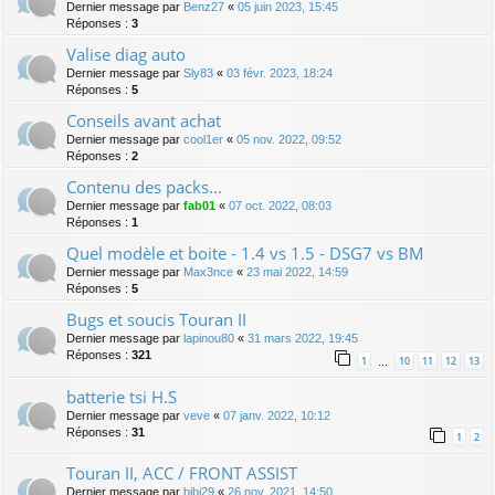
Dernier message par
Benz27
«
05 juin 2023, 15:45
Réponses :
3
Valise diag auto
Dernier message par
Sly83
«
03 févr. 2023, 18:24
Réponses :
5
Conseils avant achat
Dernier message par
cool1er
«
05 nov. 2022, 09:52
Réponses :
2
Contenu des packs...
Dernier message par
fab01
«
07 oct. 2022, 08:03
Réponses :
1
Quel modèle et boite - 1.4 vs 1.5 - DSG7 vs BM
Dernier message par
Max3nce
«
23 mai 2022, 14:59
Réponses :
5
Bugs et soucis Touran II
Dernier message par
lapinou80
«
31 mars 2022, 19:45
Réponses :
321
1
10
11
12
13
…
batterie tsi H.S
Dernier message par
veve
«
07 janv. 2022, 10:12
Réponses :
31
1
2
Touran II, ACC / FRONT ASSIST
Dernier message par
bibi29
«
26 nov. 2021, 14:50