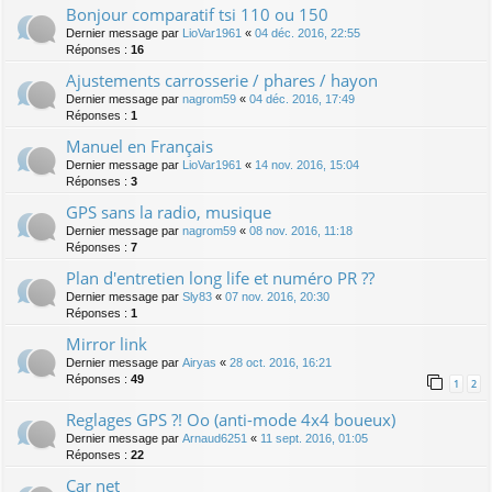
Bonjour comparatif tsi 110 ou 150
Dernier message par
LioVar1961
«
04 déc. 2016, 22:55
Réponses :
16
Ajustements carrosserie / phares / hayon
Dernier message par
nagrom59
«
04 déc. 2016, 17:49
Réponses :
1
Manuel en Français
Dernier message par
LioVar1961
«
14 nov. 2016, 15:04
Réponses :
3
GPS sans la radio, musique
Dernier message par
nagrom59
«
08 nov. 2016, 11:18
Réponses :
7
Plan d'entretien long life et numéro PR ??
Dernier message par
Sly83
«
07 nov. 2016, 20:30
Réponses :
1
Mirror link
Dernier message par
Airyas
«
28 oct. 2016, 16:21
Réponses :
49
1
2
Reglages GPS ?! Oo (anti-mode 4x4 boueux)
Dernier message par
Arnaud6251
«
11 sept. 2016, 01:05
Réponses :
22
Car net