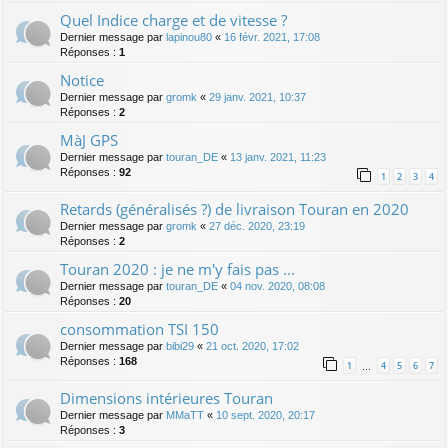
Quel Indice charge et de vitesse ?
Dernier message par
lapinou80
«
16 févr. 2021, 17:08
Réponses :
1
Notice
Dernier message par
gromk
«
29 janv. 2021, 10:37
Réponses :
2
MàJ GPS
Dernier message par
touran_DE
«
13 janv. 2021, 11:23
Réponses :
92
1
2
3
4
Retards (généralisés ?) de livraison Touran en 2020
Dernier message par
gromk
«
27 déc. 2020, 23:19
Réponses :
2
Touran 2020 : je ne m'y fais pas ...
Dernier message par
touran_DE
«
04 nov. 2020, 08:08
Réponses :
20
consommation TSI 150
Dernier message par
bibi29
«
21 oct. 2020, 17:02
Réponses :
168
1
4
5
6
7
…
Dimensions intérieures Touran
Dernier message par
MMaTT
«
10 sept. 2020, 20:17
Réponses :
3