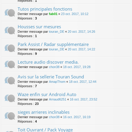
Réponses :
1
Tutos principales fonctions
Dernier message par
fab01
«
23 oct. 2017, 10:12
Réponses :
3
Housses sur mesures
Dernier message par
touran_DE
«
20 oct. 2017, 14:26
Réponses :
1
Park Assist / Radar supplémentaire
Dernier message par
touran_DE
«
20 oct. 2017, 14:22
Réponses :
9
Lecture audio discover media.
Dernier message par
chon38
«
18 oct. 2017, 19:28
Avis sur la sellerie Touran Sound
Dernier message par
AmapThom
«
18 oct. 2017, 12:44
Réponses :
7
Waze enfin sur Android Auto
Dernier message par
Arnaud6251
«
16 oct. 2017, 23:52
Réponses :
23
sieges arrieres inclinables
Dernier message par
chon38
«
16 oct. 2017, 16:19
Réponses :
4
Toit Ouvrant / Pack Voyage