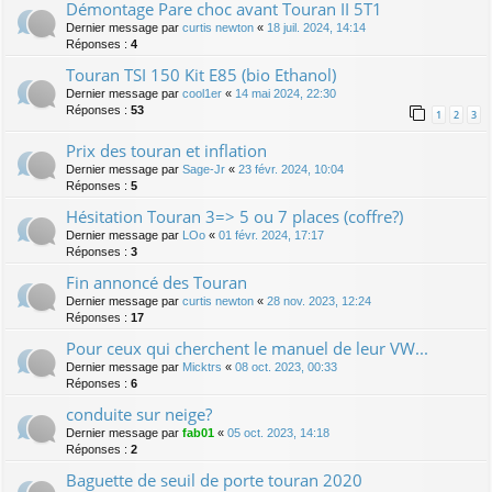
Démontage Pare choc avant Touran II 5T1
Dernier message par
curtis newton
«
18 juil. 2024, 14:14
Réponses :
4
Touran TSI 150 Kit E85 (bio Ethanol)
Dernier message par
cool1er
«
14 mai 2024, 22:30
Réponses :
53
1
2
3
Prix des touran et inflation
Dernier message par
Sage-Jr
«
23 févr. 2024, 10:04
Réponses :
5
Hésitation Touran 3=> 5 ou 7 places (coffre?)
Dernier message par
LOo
«
01 févr. 2024, 17:17
Réponses :
3
Fin annoncé des Touran
Dernier message par
curtis newton
«
28 nov. 2023, 12:24
Réponses :
17
Pour ceux qui cherchent le manuel de leur VW...
Dernier message par
Micktrs
«
08 oct. 2023, 00:33
Réponses :
6
conduite sur neige?
Dernier message par
fab01
«
05 oct. 2023, 14:18
Réponses :
2
Baguette de seuil de porte touran 2020