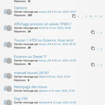
Réponses :
11
Options
Dernier message par
touran_DE
«
21 nov. 2018, 18:57
Réponses :
297
1
9
10
11
12
…
Affichage pression et valves TPMS ?
Dernier message par
fred78
«
23 oct. 2018, 18:49
Réponses :
26
1
2
Touran 1.6TDI ou Essence: Voas avis!
Dernier message par
touran_DE
«
22 oct. 2018, 08:35
Réponses :
26
1
2
Essence ou Diesel ??
Dernier message par
touran_DE
«
05 oct. 2018, 19:39
Réponses :
39
1
2
manuel touran 2018?
Dernier message par
bibi29
«
05 oct. 2018, 18:43
Réponses :
6
Nettoyage des tissus
Dernier message par
gpowerz
«
21 sept. 2018, 23:34
Dsg 190
Dernier message par
Sylvain40
«
12 sept. 2018, 21:09