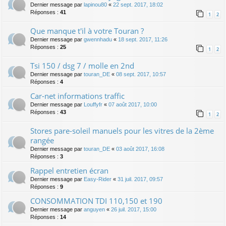
Dernier message par
lapinou80
«
22 sept. 2017, 18:02
Réponses :
41
1
2
Que manque t'il à votre Touran ?
Dernier message par
gwennhadu
«
18 sept. 2017, 11:26
Réponses :
25
1
2
Tsi 150 / dsg 7 / molle en 2nd
Dernier message par
touran_DE
«
08 sept. 2017, 10:57
Réponses :
4
Car-net informations traffic
Dernier message par
Louffyfr
«
07 août 2017, 10:00
Réponses :
43
1
2
Stores pare-soleil manuels pour les vitres de la 2ème
rangée
Dernier message par
touran_DE
«
03 août 2017, 16:08
Réponses :
3
Rappel entretien écran
Dernier message par
Easy-Rider
«
31 juil. 2017, 09:57
Réponses :
9
CONSOMMATION TDI 110,150 et 190
Dernier message par
anguyen
«
26 juil. 2017, 15:00
Réponses :
14