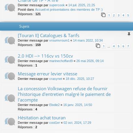
Charte de TP - A lire
Dernier message par
supercook
«
14 juil. 2025, 21:25
Posté dans
Accueil et présentations des membres de TP :)
Réponses :
121
1
2
3
4
5
Sujets
[Touran II] Catalogues & Tarifs
Dernier message par
vroumvroum1
«
14 mars 2022, 10:34
Réponses :
159
1
4
5
6
7
…
2.0 HDI --> 116cv vs 150cv
Dernier message par
marinechoffard9
«
26 mai 2026, 09:14
Réponses :
1
Message erreur levier vitesse
Dernier message par
crasynet
«
18 déc. 2025, 10:27
La concession Volkswagen refuse de fournir
l'historique d'entretien malgré le paiement de
l'acompte
Dernier message par
Elodie2
«
16 janv. 2025, 14:50
Réponses :
4
Hésitation achat touran
Dernier message par
cool1er
«
02 oct. 2024, 17:29
Réponses :
2