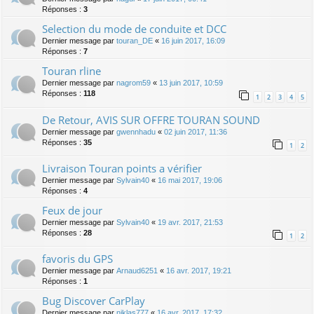
Réponses :
3
Selection du mode de conduite et DCC
Dernier message par
touran_DE
«
16 juin 2017, 16:09
Réponses :
7
Touran rline
Dernier message par
nagrom59
«
13 juin 2017, 10:59
Réponses :
118
1
2
3
4
5
De Retour, AVIS SUR OFFRE TOURAN SOUND
Dernier message par
gwennhadu
«
02 juin 2017, 11:36
Réponses :
35
1
2
Livraison Touran points a vérifier
Dernier message par
Sylvain40
«
16 mai 2017, 19:06
Réponses :
4
Feux de jour
Dernier message par
Sylvain40
«
19 avr. 2017, 21:53
Réponses :
28
1
2
favoris du GPS
Dernier message par
Arnaud6251
«
16 avr. 2017, 19:21
Réponses :
1
Bug Discover CarPlay
Dernier message par
niklas777
«
16 avr. 2017, 17:32