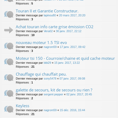
Réponses :
5
Touran II et Garantie Constructeur.
Dernier message par
lapinou80
«
20 mars 2017, 20:20
Réponses :
3
Achat touran info carte grise émission CO2
Dernier message par
Vera02
«
30 janv. 2017, 22:12
Réponses :
10
nouveau moteur 1.5 TSI evo
Dernier message par
nagrom59
«
17 janv. 2017, 09:42
Réponses :
3
Moteur tsi 150 - Courroie/chaine et quid cache moteur
Dernier message par
bibi29
«
15 janv. 2017, 13:22
Réponses :
21
Chauffage qui chauffait peu.
Dernier message par
sony5478
«
07 janv. 2017, 09:08
Réponses :
1
galette de secours, kit de secours ou rien ?
Dernier message par
sergent pepper
«
02 janv. 2017, 20:45
Réponses :
2
Keyless
Dernier message par
nagrom59
«
15 déc. 2016, 15:44
Réponses :
21