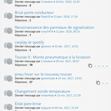
Dernier message par
Crewdest
«
16 févr. 2018, 13:25
Réponses :
9
Bruit porte conducteur
Dernier message par
Raph29
«
23 janv. 2018, 17:24
Réponses :
1
Reconnaissance des panneaux de signalisation
Dernier message par
sony5478
«
11 janv. 2018, 08:10
Réponses :
7
carplay et spotify
Dernier message par
gpowerz
«
03 déc. 2017, 14:31
Réponses :
1
Touran II : Monte pneumatique à la livraison
Dernier message par
Crewdest
«
28 nov. 2017, 08:07
Réponses :
78
1
2
3
4
pneu hiver sur le nouveau touran
Dernier message par
gwennhadu
«
24 nov. 2017, 14:53
Réponses :
27
1
2
Changement sonde temperature
Dernier message par
trente4mtp
«
10 nov. 2017, 21:29
Éclat pare brise
Dernier message par
anguyen
«
08 nov. 2017, 21:29