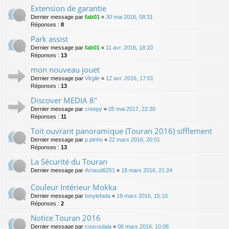
Extension de garantie
Dernier message par
fab01
«
30 mai 2016, 08:31
Réponses :
8
Park assist
Dernier message par
fab01
«
11 avr. 2016, 18:10
Réponses :
13
mon nouveau jouet
Dernier message par
Virgile
«
12 avr. 2016, 17:01
Réponses :
13
Discover MEDIA 8"
Dernier message par
creepy
«
05 mai 2017, 22:30
Réponses :
11
Toit ouvrant panoramique (Touran 2016) sifflement
Dernier message par
p.pinho
«
22 mars 2016, 20:51
Réponses :
13
La Sécurité du Touran
Dernier message par
Arnaud6251
«
18 mars 2016, 21:24
Couleur Intérieur Mokka
Dernier message par
tonylefada
«
18 mars 2016, 15:10
Réponses :
2
Notice Touran 2016
Dernier message par
coucoulala
«
06 mars 2016, 10:08