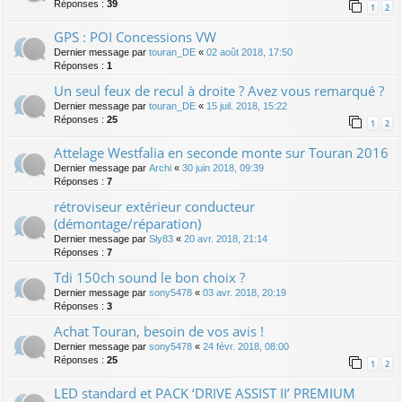
Réponses :
39
1
2
GPS : POI Concessions VW
Dernier message par
touran_DE
«
02 août 2018, 17:50
Réponses :
1
Un seul feux de recul à droite ? Avez vous remarqué ?
Dernier message par
touran_DE
«
15 juil. 2018, 15:22
Réponses :
25
1
2
Attelage Westfalia en seconde monte sur Touran 2016
Dernier message par
Archi
«
30 juin 2018, 09:39
Réponses :
7
rétroviseur extérieur conducteur
(démontage/réparation)
Dernier message par
Sly83
«
20 avr. 2018, 21:14
Réponses :
7
Tdi 150ch sound le bon choix ?
Dernier message par
sony5478
«
03 avr. 2018, 20:19
Réponses :
3
Achat Touran, besoin de vos avis !
Dernier message par
sony5478
«
24 févr. 2018, 08:00
Réponses :
25
1
2
LED standard et PACK ‘DRIVE ASSIST II’ PREMIUM