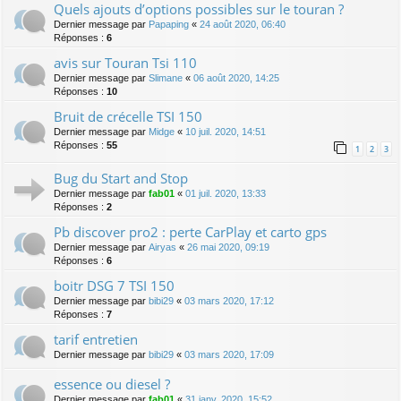
Quels ajouts d’options possibles sur le touran ?
Dernier message par
Papaping
«
24 août 2020, 06:40
Réponses :
6
avis sur Touran Tsi 110
Dernier message par
Slimane
«
06 août 2020, 14:25
Réponses :
10
Bruit de crécelle TSI 150
Dernier message par
Midge
«
10 juil. 2020, 14:51
Réponses :
55
1
2
3
Bug du Start and Stop
Dernier message par
fab01
«
01 juil. 2020, 13:33
Réponses :
2
Pb discover pro2 : perte CarPlay et carto gps
Dernier message par
Airyas
«
26 mai 2020, 09:19
Réponses :
6
boitr DSG 7 TSI 150
Dernier message par
bibi29
«
03 mars 2020, 17:12
Réponses :
7
tarif entretien
Dernier message par
bibi29
«
03 mars 2020, 17:09
essence ou diesel ?
Dernier message par
fab01
«
31 janv. 2020, 15:52