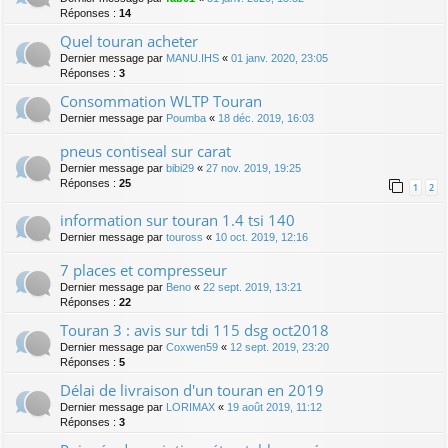
Réponses :
14
Quel touran acheter
Dernier message par
MANU.IHS
«
01 janv. 2020, 23:05
Réponses :
3
Consommation WLTP Touran
Dernier message par
Poumba
«
18 déc. 2019, 16:03
pneus contiseal sur carat
Dernier message par
bibi29
«
27 nov. 2019, 19:25
Réponses :
25
1
2
information sur touran 1.4 tsi 140
Dernier message par
touross
«
10 oct. 2019, 12:16
7 places et compresseur
Dernier message par
Beno
«
22 sept. 2019, 13:21
Réponses :
22
Touran 3 : avis sur tdi 115 dsg oct2018
Dernier message par
Coxwen59
«
12 sept. 2019, 23:20
Réponses :
5
Délai de livraison d'un touran en 2019
Dernier message par
LORIMAX
«
19 août 2019, 11:12
Réponses :
3