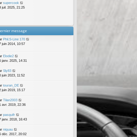
ar
supercook
 juil. 2025, 21:25
ernier message
ar
Phil.S-Line 170
7 juin 2014, 10:57
ar
Elodie2
6 janv. 2025, 14:31
ar
Sly83
0 juin 2023, 11:52
ar
touran_DE
2 juin 2019, 15:17
ar
Tilan2003
1 avr. 2019, 22:36
ar
pasquifr
7 janv. 2018, 16:43
ar
niquau
6 déc. 2017, 20:02