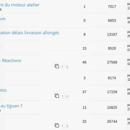
t du moteur atelier
p
1
7017
1
4
 km
p
0
6853
1
cation délais livraison allongés
p
8
13197
2
p
15
9520
0
 Réactions
p
46
27568
02
1
2
p
3
8174
1
otos
p
37
17159
0
1
2
au tiguan ?
p
12
10825
2
0
p
32
26744
2
1
2