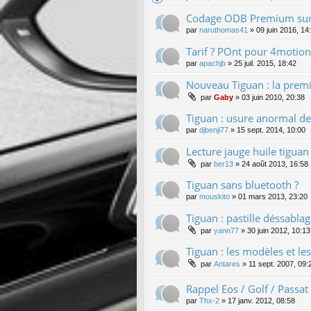
Codage ODB Premium sur
par
naruthomas41
»
09 juin 2016, 14
Tarif ? POnt pour 4motion 
par
apachjb
»
25 juil. 2015, 18:42
Nouveau Tiguan : la premiè
par
Gaby
»
03 juin 2010, 20:38
Tiguan : usure anormal d
par
djbenji77
»
15 sept. 2014, 10:00
Lecture jauge huile tigua
par
ber13
»
24 août 2013, 16:58
Tiguan sans bluetooth ?
par
mouskito
»
01 mars 2013, 23:20
Tiguan : pastille déssablag
par
yann77
»
30 juin 2012, 10:13
Tiguan : les modèles et les
par
Antares
»
11 sept. 2007, 09:
Rappel Eos / Golf / Passat 
par
Thx-2
»
17 janv. 2012, 08:58