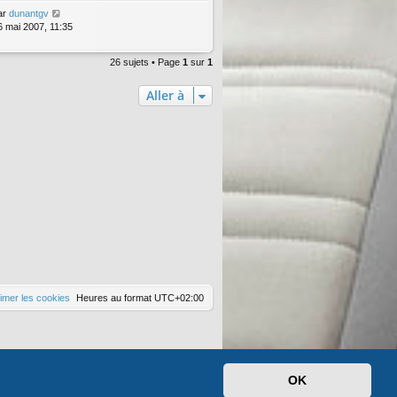
ar
dunantgv
6 mai 2007, 11:35
26 sujets • Page
1
sur
1
Aller à
imer les cookies
Heures au format
UTC+02:00
OK