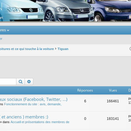
u Volkswagen Touran
res
er
oitures et ce qui touche à la voiture
Tiguan
Rechercher
Recherche avancée
Réponses
Vues
D
ux sociaux (Facebook, Twitter, ...)
p
6
166461
1
ans
Fonctionnement du site : avis, demande,
 et anciens ) membres :)
p
0
183141
1
» dans
Accueil et présentations des membres de