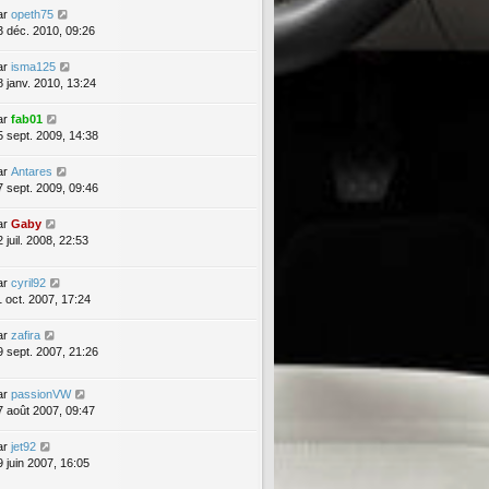
ar
opeth75
3 déc. 2010, 09:26
ar
isma125
8 janv. 2010, 13:24
ar
fab01
5 sept. 2009, 14:38
ar
Antares
7 sept. 2009, 09:46
ar
Gaby
 juil. 2008, 22:53
ar
cyril92
1 oct. 2007, 17:24
ar
zafira
9 sept. 2007, 21:26
ar
passionVW
7 août 2007, 09:47
ar
jet92
9 juin 2007, 16:05