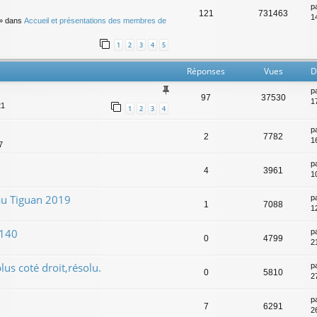
p
121
731463
14
» dans
Accueil et présentations des membres de
1
2
3
4
5
Réponses
Vues
D
p
97
37530
1
21
1
2
3
4
p
2
7782
1
7
p
4
3961
1
au Tiguan 2019
p
1
7088
1
 140
p
0
4799
2
lus coté droit,résolu.
p
0
5810
2
p
7
6291
2