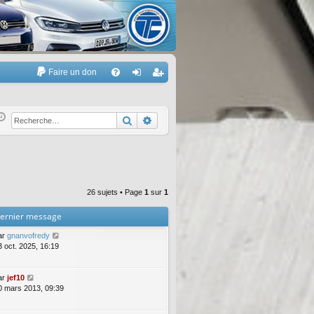
Faire un don
A
FA
on
’e
Q
ne
nr
Rechercher
Recherche avancée
xi
eg
on
ist
re
26 sujets • Page
1
sur
1
r
ernier message
ar
gnanvofredy
3 oct. 2025, 16:19
ar
jef10
0 mars 2013, 09:39