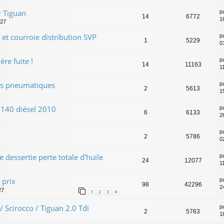
 Tiguan
p
14
6772
1
:27
et courroie distribution SVP
p
1
5229
0
re fuite !
p
14
11163
1
es pneumatiques
p
2
5613
1
n 140 diésel 2010
p
6
6133
2
p
2
5786
0
e dessertie perte totale d'huile
p
24
12077
1
 prix
p
98
42296
2
27
1
2
3
4
/ Scirocco / Tiguan 2.0 Tdi
p
2
5763
1