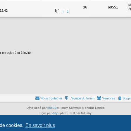
p
36
60551
2
 12:42
1
2
 enregistré et 1 invité
Nous contacter
L’équipe du forum
Membres
Suppr
Développé par
phpBB
® Forum Software © phpBB Limited
Style par
Arty
- phpBB 3.3 par MrGaby
Traduit par
phpBB-fr.com
Confidentialité
|
Conditions
 de cookies.
En savoir plus