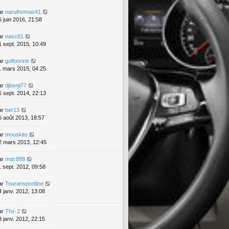
ar
naruthomas41
6 juin 2016, 21:58
ar
easc81
1 sept. 2015, 10:49
ar
golfoonne
1 mars 2015, 04:25
ar
djbenji77
5 sept. 2014, 22:13
ar
ber13
6 août 2013, 18:57
ar
mouskito
2 mars 2013, 12:45
ar
mdc888
1 sept. 2012, 09:58
ar
Touransportline
4 janv. 2012, 13:08
ar
Thx-2
8 janv. 2012, 22:15