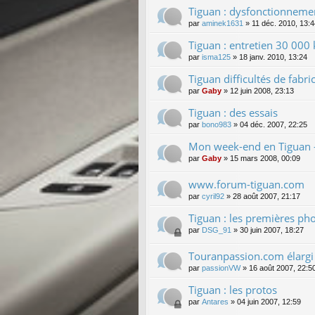
Tiguan : dysfonctionnemen
par
aminek1631
»
11 déc. 2010, 13:4
Tiguan : entretien 30 000
par
isma125
»
18 janv. 2010, 13:24
Tiguan difficultés de fabri
par
Gaby
»
12 juin 2008, 23:13
Tiguan : des essais
par
bono983
»
04 déc. 2007, 22:25
Mon week-end en Tiguan -
par
Gaby
»
15 mars 2008, 00:09
www.forum-tiguan.com
par
cyril92
»
28 août 2007, 21:17
Tiguan : les premières ph
par
DSG_91
»
30 juin 2007, 18:27
Touranpassion.com élargi 
par
passionVW
»
16 août 2007, 22:5
Tiguan : les protos
par
Antares
»
04 juin 2007, 12:59