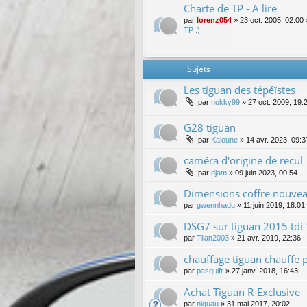
Charte de TP - A lire
par
lorenz054
»
23 oct. 2005, 02:00
TP :)
Sujets
Les tiguan des tépéïstes
par
nokky99
»
27 oct. 2009, 19:
G28 tiguan
par
Kaloune
»
14 avr. 2023, 09:3
caméra d'origine de recul
par
djam
»
09 juin 2023, 00:54
Dimensions coffre nouve
par
gwennhadu
»
11 juin 2019, 18:01
DSG7 sur tiguan 2015 tdi
par
Tilan2003
»
21 avr. 2019, 22:36
chauffage tiguan chauffe p
par
pasquifr
»
27 janv. 2018, 16:43
Achat Tiguan R-Exclusive
par
niquau
»
31 mai 2017, 20:02