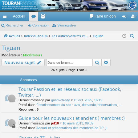
TouranPassion
Accueil
Faire un don
Le forum des propriétaires ou futurs acquéreurs du Volkswagen Touran
cc
Rechercher
or
Connexion
e
S’enregistrer
on
’e
ès
u
m
ne
nr
R
Accueil
Index du forum
Les autres voitures et ce qui touche à la voiture
Tiguan
e
ra
m
br
xi
eg
Tiguan
c
pi
s
es
on
ist
Modérateur :
Modérateurs
h
Rechercher
Recherche av
Nouveau sujet
de
re
e
r
26 sujets • Page
1
sur
1
r
c
Annonces
h
TouranPassion et les réseaux sociaux (Facebook,
e
Twitter, ...)
r
Dernier message par
gnanvofredy
«
13 oct. 2025, 16:19
Posté dans
Fonctionnement du site : avis, demande, observations, ...
Réponses :
6
Guide pour les nouveaux ( et anciens ) membres :)
Dernier message par
jef10
«
10 mars 2013, 09:39
Posté dans
Accueil et présentations des membres de TP :)