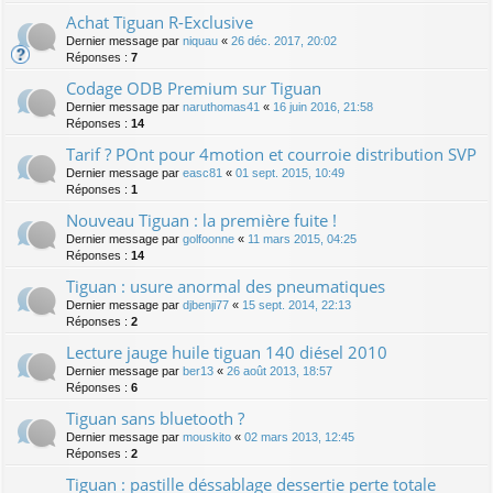
Achat Tiguan R-Exclusive
Dernier message par
niquau
«
26 déc. 2017, 20:02
Réponses :
7
Codage ODB Premium sur Tiguan
Dernier message par
naruthomas41
«
16 juin 2016, 21:58
Réponses :
14
Tarif ? POnt pour 4motion et courroie distribution SVP
Dernier message par
easc81
«
01 sept. 2015, 10:49
Réponses :
1
Nouveau Tiguan : la première fuite !
Dernier message par
golfoonne
«
11 mars 2015, 04:25
Réponses :
14
Tiguan : usure anormal des pneumatiques
Dernier message par
djbenji77
«
15 sept. 2014, 22:13
Réponses :
2
Lecture jauge huile tiguan 140 diésel 2010
Dernier message par
ber13
«
26 août 2013, 18:57
Réponses :
6
Tiguan sans bluetooth ?
Dernier message par
mouskito
«
02 mars 2013, 12:45
Réponses :
2
Tiguan : pastille déssablage dessertie perte totale