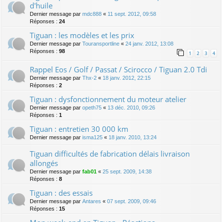
d'huile
Dernier message par
mdc888
«
11 sept. 2012, 09:58
Réponses :
24
Tiguan : les modèles et les prix
Dernier message par
Touransportline
«
24 janv. 2012, 13:08
Réponses :
98
1
2
3
4
Rappel Eos / Golf / Passat / Scirocco / Tiguan 2.0 Tdi
Dernier message par
Thx-2
«
18 janv. 2012, 22:15
Réponses :
2
Tiguan : dysfonctionnement du moteur atelier
Dernier message par
opeth75
«
13 déc. 2010, 09:26
Réponses :
1
Tiguan : entretien 30 000 km
Dernier message par
isma125
«
18 janv. 2010, 13:24
Tiguan difficultés de fabrication délais livraison
allongés
Dernier message par
fab01
«
25 sept. 2009, 14:38
Réponses :
8
Tiguan : des essais
Dernier message par
Antares
«
07 sept. 2009, 09:46
Réponses :
15