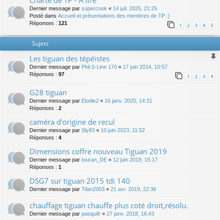
Charte de TP - A lire
Dernier message par
supercook
«
14 juil. 2025, 21:25
Posté dans
Accueil et présentations des membres de TP :)
Réponses :
121
1
2
3
4
5
Sujets
Les tiguan des tépéïstes
Dernier message par
Phil.S-Line 170
«
17 juin 2014, 10:57
Réponses :
97
1
2
3
4
G28 tiguan
Dernier message par
Elodie2
«
16 janv. 2025, 14:31
Réponses :
2
caméra d'origine de recul
Dernier message par
Sly83
«
10 juin 2023, 11:52
Réponses :
4
Dimensions coffre nouveau Tiguan 2019
Dernier message par
touran_DE
«
12 juin 2019, 15:17
Réponses :
1
DSG7 sur tiguan 2015 tdi 140
Dernier message par
Tilan2003
«
21 avr. 2019, 22:36
chauffage tiguan chauffe plus coté droit,résolu.
Dernier message par
pasquifr
«
27 janv. 2018, 16:43