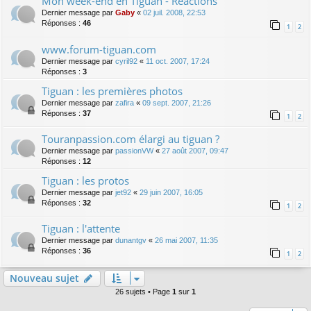
Mon week-end en Tiguan - Réactions
Dernier message par
Gaby
«
02 juil. 2008, 22:53
Réponses :
46
1
2
www.forum-tiguan.com
Dernier message par
cyril92
«
11 oct. 2007, 17:24
Réponses :
3
Tiguan : les premières photos
Dernier message par
zafira
«
09 sept. 2007, 21:26
Réponses :
37
1
2
Touranpassion.com élargi au tiguan ?
Dernier message par
passionVW
«
27 août 2007, 09:47
Réponses :
12
Tiguan : les protos
Dernier message par
jet92
«
29 juin 2007, 16:05
Réponses :
32
1
2
Tiguan : l'attente
Dernier message par
dunantgv
«
26 mai 2007, 11:35
Réponses :
36
1
2
Nouveau sujet
26 sujets • Page
1
sur
1