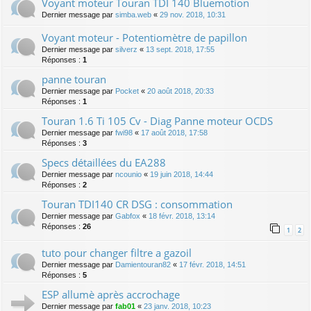
Voyant moteur Touran TDI 140 Bluemotion
Dernier message par
simba.web
«
29 nov. 2018, 10:31
Voyant moteur - Potentiomètre de papillon
Dernier message par
silverz
«
13 sept. 2018, 17:55
Réponses :
1
panne touran
Dernier message par
Pocket
«
20 août 2018, 20:33
Réponses :
1
Touran 1.6 Ti 105 Cv - Diag Panne moteur OCDS
Dernier message par
fwi98
«
17 août 2018, 17:58
Réponses :
3
Specs détaillées du EA288
Dernier message par
ncounio
«
19 juin 2018, 14:44
Réponses :
2
Touran TDI140 CR DSG : consommation
Dernier message par
Gabfox
«
18 févr. 2018, 13:14
Réponses :
26
1
2
tuto pour changer filtre a gazoil
Dernier message par
Damientouran82
«
17 févr. 2018, 14:51
Réponses :
5
ESP allumè après accrochage
Dernier message par
fab01
«
23 janv. 2018, 10:23