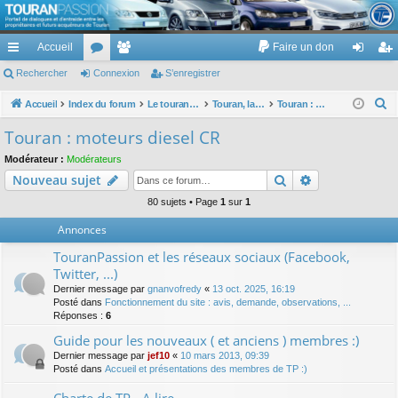
TouranPassion
Accueil
Faire un don
Le forum des propriétaires ou futurs acquéreurs du Volkswagen Touran
cc
Rechercher
or
Connexion
e
S’enregistrer
on
’e
ès
u
m
ne
nr
R
Accueil
Index du forum
Le touran dans ses versions I (V1 V2 V3) et II ...
Touran, la mécanique : moteurs, boites, transmissions, freins, direction, roues
Touran : moteurs diesel CR
e
ra
m
br
xi
eg
Touran : moteurs diesel CR
c
pi
s
es
on
ist
Modérateur :
Modérateurs
h
Rechercher
Recherche av
Nouveau sujet
de
re
e
r
80 sujets • Page
1
sur
1
r
c
Annonces
h
TouranPassion et les réseaux sociaux (Facebook,
e
Twitter, ...)
r
Dernier message par
gnanvofredy
«
13 oct. 2025, 16:19
Posté dans
Fonctionnement du site : avis, demande, observations, ...
Réponses :
6
Guide pour les nouveaux ( et anciens ) membres :)
Dernier message par
jef10
«
10 mars 2013, 09:39
Posté dans
Accueil et présentations des membres de TP :)