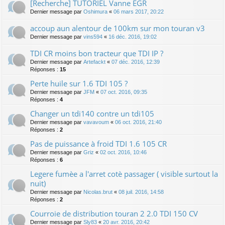
[Recherche] TUTORIEL Vanne EGR
Dernier message par
Oshimura
«
06 mars 2017, 20:22
accoup aun alentour de 100km sur mon touran v3
Dernier message par
vins594
«
16 déc. 2016, 19:02
TDI CR moins bon tracteur que TDI IP ?
Dernier message par
Artefackt
«
07 déc. 2016, 12:39
Réponses :
15
Perte huile sur 1.6 TDI 105 ?
Dernier message par
JFM
«
07 oct. 2016, 09:35
Réponses :
4
Changer un tdi140 contre un tdi105
Dernier message par
vavavoum
«
06 oct. 2016, 21:40
Réponses :
2
Pas de puissance à froid TDI 1.6 105 CR
Dernier message par
Griz
«
02 oct. 2016, 10:46
Réponses :
6
Legere fumèe a l'arret cotè passager ( visible surtout la
nuit)
Dernier message par
Nicolas.brut
«
08 juil. 2016, 14:58
Réponses :
2
Courroie de distribution touran 2 2.0 TDI 150 CV
Dernier message par
Sly83
«
20 avr. 2016, 20:42