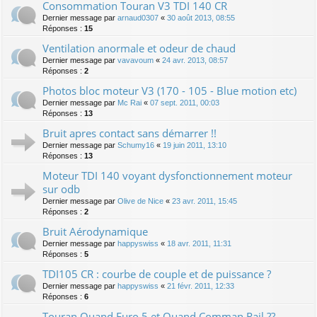
Consommation Touran V3 TDI 140 CR
Dernier message par
arnaud0307
«
30 août 2013, 08:55
Réponses :
15
Ventilation anormale et odeur de chaud
Dernier message par
vavavoum
«
24 avr. 2013, 08:57
Réponses :
2
Photos bloc moteur V3 (170 - 105 - Blue motion etc)
Dernier message par
Mc Rai
«
07 sept. 2011, 00:03
Réponses :
13
Bruit apres contact sans démarrer !!
Dernier message par
Schumy16
«
19 juin 2011, 13:10
Réponses :
13
Moteur TDI 140 voyant dysfonctionnement moteur
sur odb
Dernier message par
Olive de Nice
«
23 avr. 2011, 15:45
Réponses :
2
Bruit Aérodynamique
Dernier message par
happyswiss
«
18 avr. 2011, 11:31
Réponses :
5
TDI105 CR : courbe de couple et de puissance ?
Dernier message par
happyswiss
«
21 févr. 2011, 12:33
Réponses :
6
Touran Quand Euro 5 et Quand Comman Rail ??