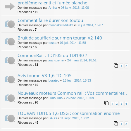
problème ralenti et fumée blanche
Dernier message par
Amiral
«
08 janv. 2016, 11:00
Réponses :
19
Comment faire durer son toutou
Dernier message par
monoskifreddu13
«
06 juil. 2014, 15:07
Réponses :
7
Bruit de soufflerie sur mon touran V2 140
Dernier message par
tessa
«
01 juil. 2014, 11:58
Réponses :
6
CommonRail : TDI105 ou TDI140 ?
Dernier message par
jean-pierre
«
24 mars 2014, 18:51
Réponses :
31
1
2
Avis touran V3 1,6 TDI 105
Dernier message par
borated
«
13 févr. 2014, 15:33
Réponses :
19
Nouveaux moteurs Common rail : Vos commentaires .
Dernier message par
LudoLudo
«
26 nov. 2013, 19:09
Réponses :
98
1
2
3
4
TOURAN TDI105 1,6 DSG : consommation énorme
Dernier message par
BABS
«
11 sept. 2013, 13:22
Réponses :
49
1
2