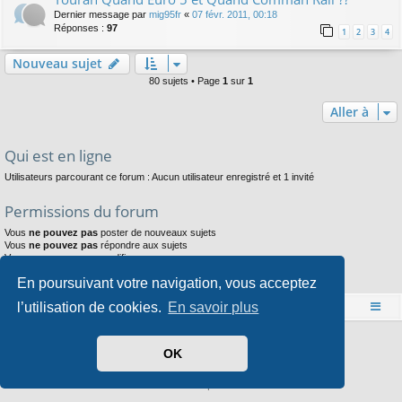
Dernier message par
mig95fr
«
07 févr. 2011, 00:18
Réponses :
97
1
2
3
4
Nouveau sujet
80 sujets • Page
1
sur
1
Aller à
Qui est en ligne
Utilisateurs parcourant ce forum : Aucun utilisateur enregistré et 1 invité
Permissions du forum
Vous
ne pouvez pas
poster de nouveaux sujets
Vous
ne pouvez pas
répondre aux sujets
Vous
ne pouvez pas
modifier vos messages
Vous
ne pouvez pas
supprimer vos messages
En poursuivant votre navigation, vous acceptez
Vous
ne pouvez pas
joindre des fichiers
l’utilisation de cookies.
En savoir plus
Accueil
Index du forum
Développé par
phpBB
® Forum Software © phpBB Limited
OK
Style par
Arty
- phpBB 3.3 par MrGaby
Traduit par
phpBB-fr.com
Confidentialité
|
Conditions