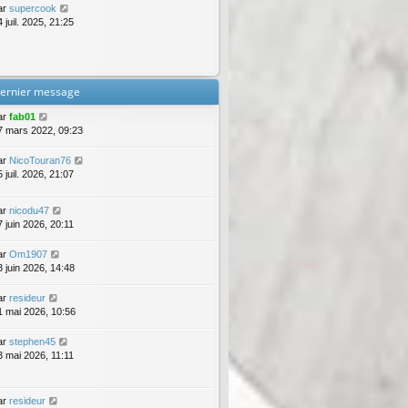
ar
supercook
 juil. 2025, 21:25
ernier message
ar
fab01
7 mars 2022, 09:23
ar
NicoTouran76
 juil. 2026, 21:07
ar
nicodu47
7 juin 2026, 20:11
ar
Om1907
3 juin 2026, 14:48
ar
resideur
1 mai 2026, 10:56
ar
stephen45
3 mai 2026, 11:11
ar
resideur