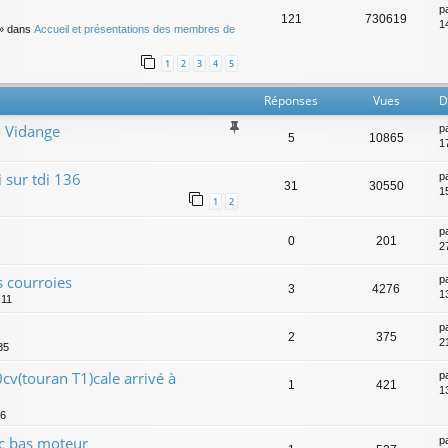
p
121
730619
14
» dans
Accueil et présentations des membres de
1
2
3
4
5
Réponses
Vues
D
- Vidange
p
5
10865
1
 sur tdi 136
p
31
30550
15
1
2
p
0
201
2
 courroies
p
3
4276
1
:11
p
2
375
2
35
v(touran T1)cale arrivé à
p
1
421
1
16
oc bas moteur
p