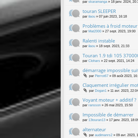
par
skaramanga
»
18 janv. 2024, 20:
touran SLEEPER
par
ilaou
»
07 juin 2023, 16:18
Problèmes à froid moteur
par
Mat2000
»
27 sept. 2023, 19:00
Ralenti instable
par
ilaou
»
18 sept. 2023, 21:33
Touran 1.9 tdi 105 3700
par
Clohars
»
22 sept. 2021, 14:24
démarrage impossible sui
par
Pierrot67
»
09 août 2023, 16
Claquement irrégulier mo
par
Dogan1
»
11 avr. 2023, 22:0
Voyant moteur + additif ?
par
ransson
»
26 mai 2023, 15:50
Impossible de démarrer
par
13touran13
»
17 janv. 2023, 18:0
alternateur
par
audimanrs2
»
09 avr. 2023, 