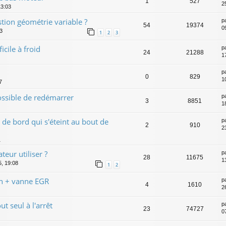
1
527
2
13:03
tion géométrie variable ?
p
54
19374
0
43
1
2
3
icile à froid
p
24
21288
1
p
0
829
1
7
ossible de redémarrer
p
3
8851
1
 de bord qui s'éteint au bout de
p
2
910
2
1
teur utiliser ?
p
28
11675
1
5, 19:08
1
2
on + vanne EGR
p
4
1610
2
t seul à l'arrêt
p
23
74727
0