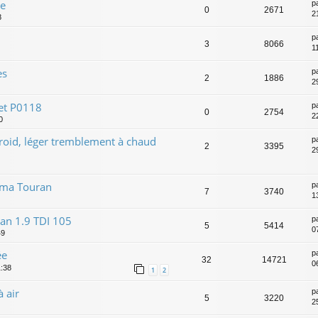
me
p
0
2671
21
8
p
3
8066
1
es
p
2
1886
2
et P0118
p
0
2754
2
0
froid, léger tremblement à chaud
p
2
3395
2
 ma Touran
p
7
3740
1
n 1.9 TDI 105
p
5
5414
0
49
ée
p
32
14721
0
1:38
1
2
à air
p
5
3220
2