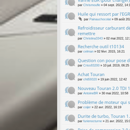
Vanne EGR (pour changer)
par
Chrismoufle
»
04 sept. 2022, 14:
Huile qui ressort par l'EGR
par
Painauchocolat
»
09 août 20
Refroidisseur carburant d
remettre
par
Christina3343
»
02 mai 2022, 12:
Recherche outil t10134
par
celman
»
02 févr. 2015, 16:21
Question con pour pose de
par
Criss83200
»
10 juil. 2019, 06:25
Achat Touran
par
chti59320
»
19 juin 2022, 12:42
Nouveau Touran 2.0 TDI 
par
AntoineBR
»
30 mai 2022, 10:58
Problème de moteur qui s
par
coijer
»
22 avr. 2022, 16:19
Durite de turbo, Touran 
par
furienocturne
»
21 avr. 2022, 15: