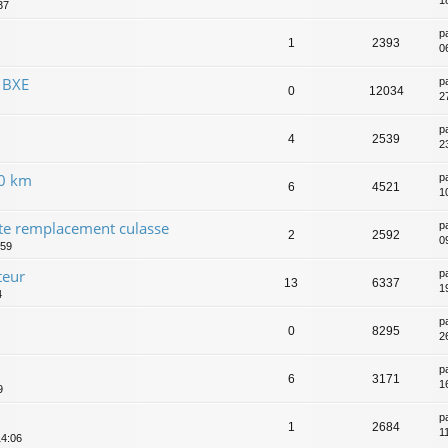
37
p
1
2393
0
 BXE
p
0
12034
2
p
4
2539
2
00 km
p
6
4521
1
te remplacement culasse
p
2
2592
0
:59
teur
p
13
6337
1
4
p
0
8295
2
p
6
3171
1
9
p
1
2684
1
14:06