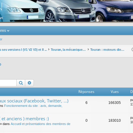
u Volkswagen Touran
res
er
ses versions I (V1 V2 V3) et II ...
Touran, la mécanique : moteurs, boites, transmissions, freins, direction, roues
Touran : moteurs diesels IP
P
Rechercher
Recherche avancée
Réponses
Vues
D
ux sociaux (Facebook, Twitter, ...)
p
6
166305
1
ans
Fonctionnement du site : avis, demande,
 et anciens ) membres :)
p
0
183010
1
» dans
Accueil et présentations des membres de