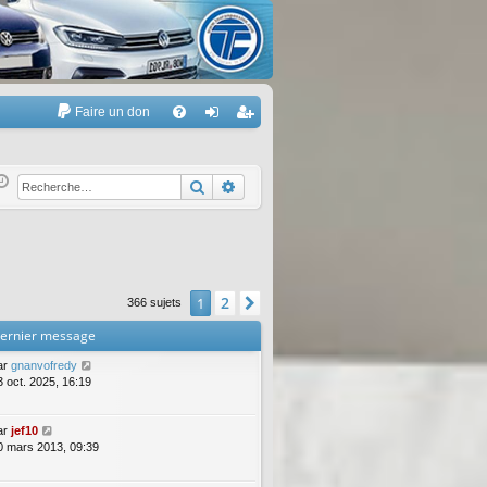
Faire un don
A
FA
on
’e
Q
ne
nr
Rechercher
Recherche avancée
xi
eg
on
ist
re
2
1
Suivante
366 sujets
r
ernier message
ar
gnanvofredy
3 oct. 2025, 16:19
ar
jef10
0 mars 2013, 09:39