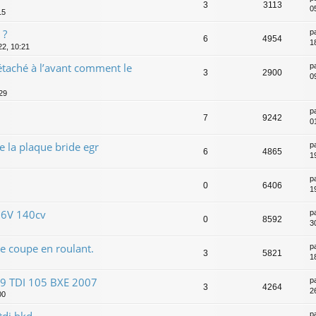
3
3113
0
15
 ?
p
6
4954
1
22, 10:21
étaché à l’avant comment le
p
3
2900
09
29
p
7
9242
01
 la plaque bride egr
p
6
4865
1
p
0
6406
1
16V 140cv
p
0
8592
3
e coupe en roulant.
p
3
5821
1
1.9 TDI 105 BXE 2007
p
3
4264
2
00
p