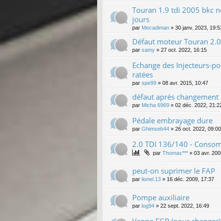
Touran 1.9 tdi 2005 bkc n
jours
par
Mecadiman
»
30 janv. 2023, 19:5
Défaut moteur Touran 2.0
par
samy
»
27 oct. 2022, 16:15
Echange des Injecteurs-po
ratées
par
spe99
»
08 avr. 2015, 10:47
défaut après changement i
par
Micha 6969
»
02 déc. 2022, 21:2
Pédale embrayage dure
par
Ghimseb44
»
26 oct. 2022, 09:00
2.0 TDI 136/140 - Consom
par
Thomax***
»
03 avr. 200
peut-on suprimer le FAP
par
lionel.13
»
16 déc. 2009, 17:37
Pompe auxiliaire
par
log94
»
22 sept. 2022, 16:49