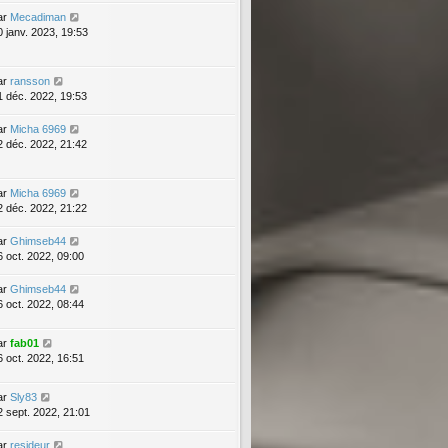
ar
Mecadiman
0 janv. 2023, 19:53
ar
ransson
1 déc. 2022, 19:53
ar
Micha 6969
2 déc. 2022, 21:42
ar
Micha 6969
2 déc. 2022, 21:22
ar
Ghimseb44
6 oct. 2022, 09:00
ar
Ghimseb44
6 oct. 2022, 08:44
ar
fab01
6 oct. 2022, 16:51
ar
Sly83
2 sept. 2022, 21:01
ar
resideur