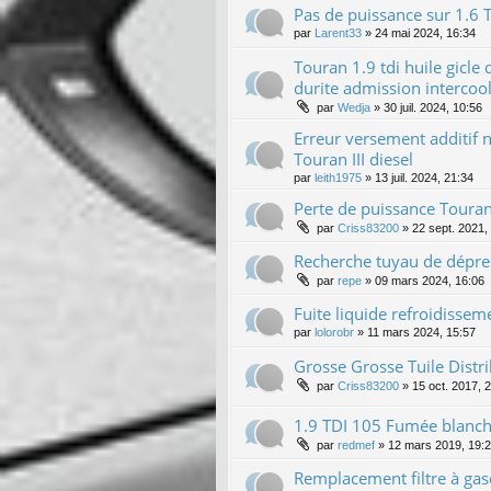
Pas de puissance sur 1.6 
par
Larent33
»
24 mai 2024, 16:34
Touran 1.9 tdi huile gicle 
durite admission intercool
par
Wedja
»
30 juil. 2024, 10:56
Erreur versement additif 
Touran III diesel
par
leith1975
»
13 juil. 2024, 21:34
Perte de puissance Touran
par
Criss83200
»
22 sept. 2021,
Recherche tuyau de dépre
par
repe
»
09 mars 2024, 16:06
Fuite liquide refroidissem
par
lolorobr
»
11 mars 2024, 15:57
Grosse Grosse Tuile Distri
par
Criss83200
»
15 oct. 2017, 
1.9 TDI 105 Fumée blanch
par
redmef
»
12 mars 2019, 19:
Remplacement filtre à gas