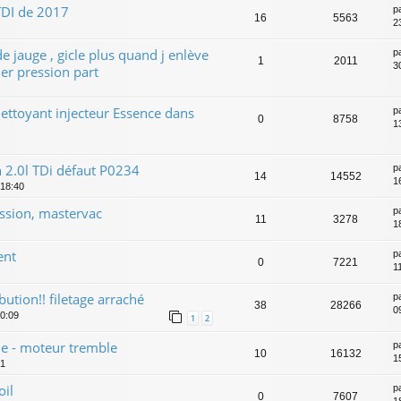
TDI de 2017
p
16
5563
2
de jauge , gicle plus quand j enlève
p
1
2011
30
er pression part
nettoyant injecteur Essence dans
p
0
8758
13
 2.0l TDi défaut P0234
p
14
14552
1
 18:40
ssion, mastervac
p
11
3278
1
ent
p
0
7221
1
bution!! filetage arraché
p
38
28266
0
20:09
1
2
e - moteur tremble
p
10
16132
1
21
oil
p
0
7607
1