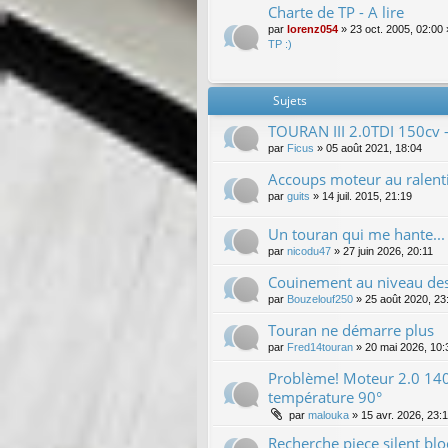
Charte de TP - A lire
par
lorenz054
»
23 oct. 2005, 02:00
TP :)
Sujets
TOURAN III 2.0TDI 150cv 
par
Ficus
»
05 août 2021, 18:04
Accoups moteur au ralenti
par
guits
»
14 juil. 2015, 21:19
Un touran qui me hante...
par
nicodu47
»
27 juin 2026, 20:11
Couinement au niveau des
par
Bouzelouf250
»
25 août 2020, 23
Touran ne démarre plus
par
Fred14touran
»
20 mai 2026, 10:
Problème! Moteur 2.0 140c
température 90°
par
malouka
»
15 avr. 2026, 23:
Recherche piece silent bl