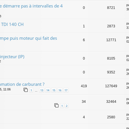
e démarre pas à intervalles de 4
p
0
8721
3
3
 TDI 140 CH
p
1
2873
3
mpe puis moteur qui fait des
p
6
12771
0
njecteur (IP)
p
0
8105
0
2
p
0
9352
2
mation de carburant ?
p
419
127649
2
5, 11:06
1
13
14
15
16
17
…
p
34
32464
0
1
2
p
4
2580
2
p