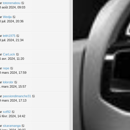
ar
totonenabou
3 août 2024, 09:03
ar
Wedja
 juil. 2024, 20:36
ar
leith1975
 juil. 2024, 21:34
ar
CarLuck
6 avr. 2024, 11:20
ar
repe
8 mars 2024, 17:59
ar
lolorobr
1 mars 2024, 15:57
ar
passiondimanche31
9 mars 2024, 17:13
ar
sof92
5 févr. 2024, 14:42
ar
skaramanga
8 janv. 2024, 20:37