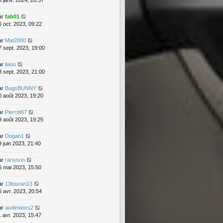
ar
fab01
6 oct. 2023, 09:22
ar
Mat2000
7 sept. 2023, 19:00
ar
ilaou
3 sept. 2023, 21:00
ar
BugsBUNNY
0 août 2023, 19:20
ar
Pierrot67
9 août 2023, 19:25
ar
Dogan1
9 juin 2023, 21:40
ar
ransson
6 mai 2023, 15:50
ar
13touran13
6 avr. 2023, 20:54
ar
audimanrs2
1 avr. 2023, 15:47