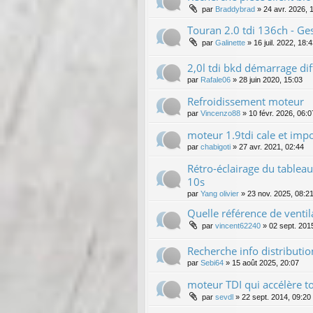
par
Braddybrad
»
24 avr. 2026, 
Touran 2.0 tdi 136ch - Ges
par
Galinette
»
16 juil. 2022, 18:
2,0l tdi bkd démarrage diff
par
Rafale06
»
28 juin 2020, 15:03
Refroidissement moteur
par
Vincenzo88
»
10 févr. 2026, 06:0
moteur 1.9tdi cale et imp
par
chabigoti
»
27 avr. 2021, 02:44
Rétro-éclairage du tableau
10s
par
Yang olivier
»
23 nov. 2025, 08:2
Quelle référence de ventila
par
vincent62240
»
02 sept. 201
Recherche info distributi
par
Sebi64
»
15 août 2025, 20:07
moteur TDI qui accélère tou
par
sevdl
»
22 sept. 2014, 09:20