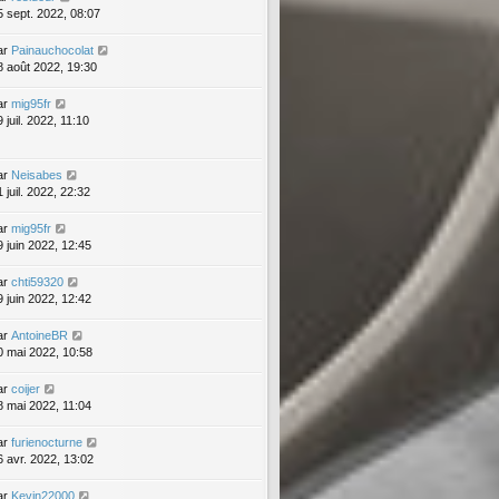
5 sept. 2022, 08:07
ar
Painauchocolat
8 août 2022, 19:30
ar
mig95fr
 juil. 2022, 11:10
ar
Neisabes
 juil. 2022, 22:32
ar
mig95fr
9 juin 2022, 12:45
ar
chti59320
9 juin 2022, 12:42
ar
AntoineBR
0 mai 2022, 10:58
ar
coijer
8 mai 2022, 11:04
ar
furienocturne
6 avr. 2022, 13:02
ar
Kevin22000