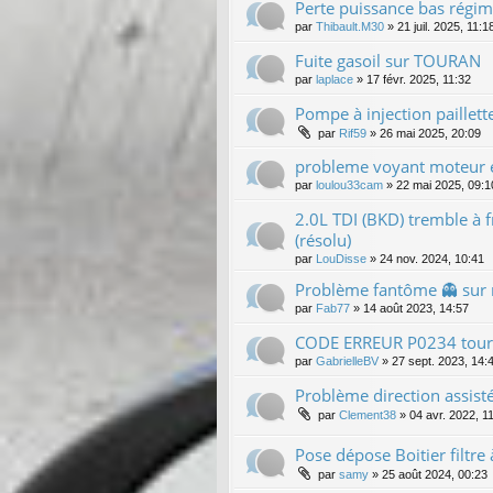
Perte puissance bas régi
par
Thibault.M30
»
21 juil. 2025, 11:1
Fuite gasoil sur TOURAN
par
laplace
»
17 févr. 2025, 11:32
Pompe à injection paillett
par
Rif59
»
26 mai 2025, 20:09
probleme voyant moteur 
par
loulou33cam
»
22 mai 2025, 09:1
2.0L TDI (BKD) tremble à 
(résolu)
par
LouDisse
»
24 nov. 2024, 10:41
Problème fantôme 👻 sur
par
Fab77
»
14 août 2023, 14:57
CODE ERREUR P0234 toura
par
GabrielleBV
»
27 sept. 2023, 14:
Problème direction assist
par
Clement38
»
04 avr. 2022, 1
Pose dépose Boitier filtre 
par
samy
»
25 août 2024, 00:23