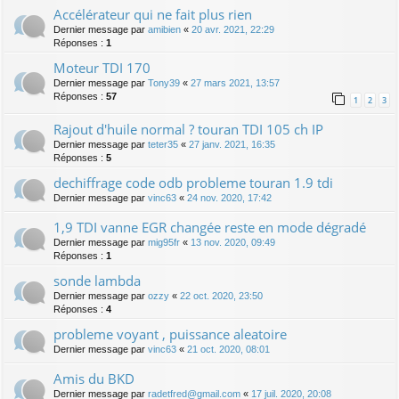
Accélérateur qui ne fait plus rien
Dernier message par
amibien
«
20 avr. 2021, 22:29
Réponses :
1
Moteur TDI 170
Dernier message par
Tony39
«
27 mars 2021, 13:57
Réponses :
57
1
2
3
Rajout d'huile normal ? touran TDI 105 ch IP
Dernier message par
teter35
«
27 janv. 2021, 16:35
Réponses :
5
dechiffrage code odb probleme touran 1.9 tdi
Dernier message par
vinc63
«
24 nov. 2020, 17:42
1,9 TDI vanne EGR changée reste en mode dégradé
Dernier message par
mig95fr
«
13 nov. 2020, 09:49
Réponses :
1
sonde lambda
Dernier message par
ozzy
«
22 oct. 2020, 23:50
Réponses :
4
probleme voyant , puissance aleatoire
Dernier message par
vinc63
«
21 oct. 2020, 08:01
Amis du BKD
Dernier message par
radetfred@gmail.com
«
17 juil. 2020, 20:08