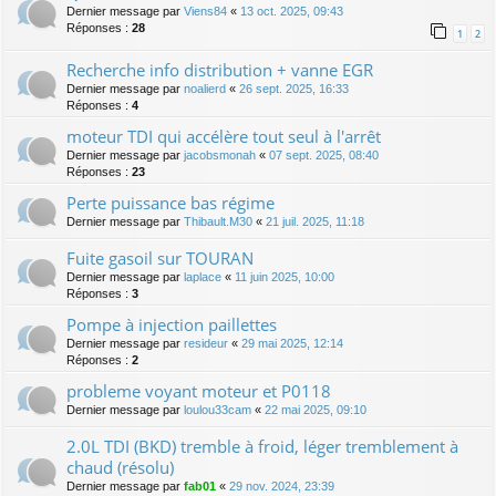
Dernier message par
Viens84
«
13 oct. 2025, 09:43
Réponses :
28
1
2
Recherche info distribution + vanne EGR
Dernier message par
noalierd
«
26 sept. 2025, 16:33
Réponses :
4
moteur TDI qui accélère tout seul à l'arrêt
Dernier message par
jacobsmonah
«
07 sept. 2025, 08:40
Réponses :
23
Perte puissance bas régime
Dernier message par
Thibault.M30
«
21 juil. 2025, 11:18
Fuite gasoil sur TOURAN
Dernier message par
laplace
«
11 juin 2025, 10:00
Réponses :
3
Pompe à injection paillettes
Dernier message par
resideur
«
29 mai 2025, 12:14
Réponses :
2
probleme voyant moteur et P0118
Dernier message par
loulou33cam
«
22 mai 2025, 09:10
2.0L TDI (BKD) tremble à froid, léger tremblement à
chaud (résolu)
Dernier message par
fab01
«
29 nov. 2024, 23:39