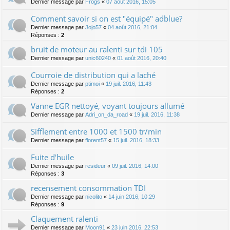
Dernier message par
Frogs
«
07 août 2016, 15:05
Comment savoir si on est "équipé" adblue?
Dernier message par
Jojo57
«
04 août 2016, 21:04
Réponses :
2
bruit de moteur au ralenti sur tdi 105
Dernier message par
unic60240
«
01 août 2016, 20:40
Courroie de distribution qui a laché
Dernier message par
ptimoi
«
19 juil. 2016, 11:43
Réponses :
2
Vanne EGR nettoyé, voyant toujours allumé
Dernier message par
Adri_on_da_road
«
19 juil. 2016, 11:38
Sifflement entre 1000 et 1500 tr/min
Dernier message par
florent57
«
15 juil. 2016, 18:33
Fuite d'huile
Dernier message par
resideur
«
09 juil. 2016, 14:00
Réponses :
3
recensement consommation TDI
Dernier message par
nicolito
«
14 juin 2016, 10:29
Réponses :
9
Claquement ralenti
Dernier message par
Moon91
«
23 juin 2016, 22:53