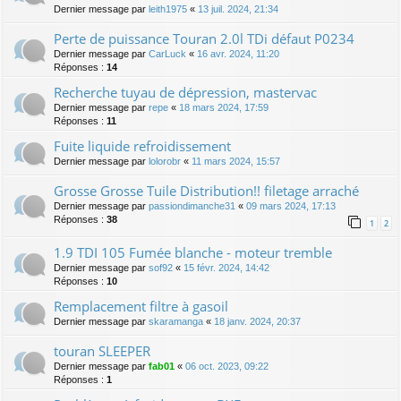
Dernier message par
leith1975
«
13 juil. 2024, 21:34
Perte de puissance Touran 2.0l TDi défaut P0234
Dernier message par
CarLuck
«
16 avr. 2024, 11:20
Réponses :
14
Recherche tuyau de dépression, mastervac
Dernier message par
repe
«
18 mars 2024, 17:59
Réponses :
11
Fuite liquide refroidissement
Dernier message par
lolorobr
«
11 mars 2024, 15:57
Grosse Grosse Tuile Distribution!! filetage arraché
Dernier message par
passiondimanche31
«
09 mars 2024, 17:13
Réponses :
38
1
2
1.9 TDI 105 Fumée blanche - moteur tremble
Dernier message par
sof92
«
15 févr. 2024, 14:42
Réponses :
10
Remplacement filtre à gasoil
Dernier message par
skaramanga
«
18 janv. 2024, 20:37
touran SLEEPER
Dernier message par
fab01
«
06 oct. 2023, 09:22
Réponses :
1