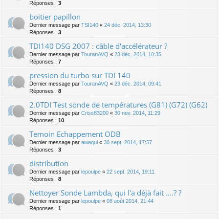
Réponses :
3
boitier papillon
Dernier message par
TSI140
«
24 déc. 2014, 13:30
Réponses :
3
TDI140 DSG 2007 : câble d'accélérateur ?
Dernier message par
TouranAVQ
«
23 déc. 2014, 10:35
Réponses :
7
pression du turbo sur TDI 140
Dernier message par
TouranAVQ
«
23 déc. 2014, 09:41
Réponses :
8
2.0TDI Test sonde de températures (G81) (G72) (G62)
Dernier message par
Criss83200
«
30 nov. 2014, 11:29
Réponses :
10
Temoin Echappement ODB
Dernier message par
awaqui
«
30 sept. 2014, 17:57
Réponses :
3
distribution
Dernier message par
lepoulpe
«
22 sept. 2014, 19:11
Réponses :
8
Nettoyer Sonde Lambda, qui l'a déjà fait ....? ?
Dernier message par
lepoulpe
«
08 août 2014, 21:44
Réponses :
1