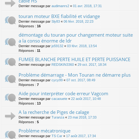
cable HS
Dernier message par
audimanrs2
«
01 avr. 2018, 17:31
touran moteur BXE fiabilité et vidange
Dernier message par
Sly83
«
06 févr. 2018, 22:23
Réponses :
16
démontage du touran pour changement moteur suite
a la conso énorme de ldr
Dernier message par
jo59132
«
03 févr. 2018, 13:54
Réponses :
11
FUMEE BLANCHE PERTE HUILE ET PERTE PUISSANCE
Dernier message par
REDSKIN3360
«
29 oct. 2017, 18:34
Problème démarrage - Mon Touran ne démarre plus
Dernier message par
cycy99
«
07 oct. 2017, 08:49
Réponses :
7
Aide pour interpréter code erreur Vagcom
Dernier message par
cacaouete
«
22 août 2017, 10:48
Réponses :
13
A la recherche de Piges de calage
Dernier message par
Turanza
«
23 mai 2018, 17:33
Réponses :
5
Problème mécatronique
Dernier message par
TS Car
«
17 août 2017, 17:34