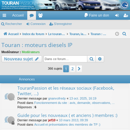
TouranPassion
Accueil
Faire un don
Le forum des propriétaires ou futurs acquéreurs du Volkswagen Touran
cc
Rechercher
or
Connexion
e
S’enregistrer
on
’e
ès
u
m
ne
nr
R
Accueil
Index du forum
Le touran dans ses versions I (V1 V2 V3) et II ...
Touran, la mécanique : moteurs, boites, transmissions, freins, direction, roues
Touran : moteurs diesels IP
e
ra
m
br
xi
eg
Touran : moteurs diesels IP
c
pi
s
es
on
ist
Modérateur :
Modérateurs
h
Rechercher
Recherche av
Nouveau sujet
de
re
e
r
r
2
1
Suivante
366 sujets
c
Annonces
h
e
TouranPassion et les réseaux sociaux (Facebook,
r
Twitter, ...)
Dernier message par
gnanvofredy
«
13 oct. 2025, 16:19
Posté dans
Fonctionnement du site : avis, demande, observations, ...
Réponses :
6
Guide pour les nouveaux ( et anciens ) membres :)
Dernier message par
jef10
«
10 mars 2013, 09:39
Posté dans
Accueil et présentations des membres de TP :)