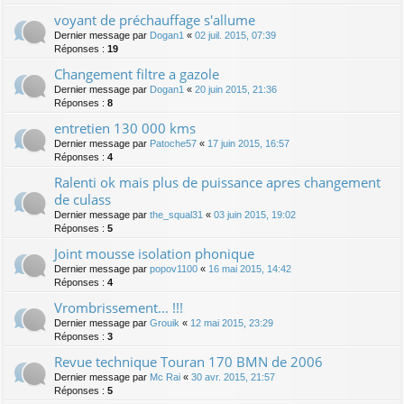
voyant de préchauffage s'allume
Dernier message par
Dogan1
«
02 juil. 2015, 07:39
Réponses :
19
Changement filtre a gazole
Dernier message par
Dogan1
«
20 juin 2015, 21:36
Réponses :
8
entretien 130 000 kms
Dernier message par
Patoche57
«
17 juin 2015, 16:57
Réponses :
4
Ralenti ok mais plus de puissance apres changement
de culass
Dernier message par
the_squal31
«
03 juin 2015, 19:02
Réponses :
5
Joint mousse isolation phonique
Dernier message par
popov1100
«
16 mai 2015, 14:42
Réponses :
4
Vrombrissement... !!!
Dernier message par
Grouik
«
12 mai 2015, 23:29
Réponses :
3
Revue technique Touran 170 BMN de 2006
Dernier message par
Mc Rai
«
30 avr. 2015, 21:57
Réponses :
5