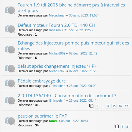
Touran 1.9 tdi 2005 bkc ne démarre pas à intervalles
de 4 jours
Dernier message par
Mecadiman
«
30 janv. 2023, 19:53
Défaut moteur Touran 2.0 TDI 140 CH
Dernier message par
ransson
«
31 déc. 2022, 19:53
Réponses :
1
Echange des Injecteurs-pompe puis moteur qui fait des
ratées
Dernier message par
Micha 6969
«
02 déc. 2022, 21:42
Réponses :
6
défaut après changement injecteur (IP)
Dernier message par
Micha 6969
«
02 déc. 2022, 21:22
Pédale embrayage dure
Dernier message par
Ghimseb44
«
26 oct. 2022, 09:00
2.0 TDI 136/140 - Consommation de carburant ?
Dernier message par
Ghimseb44
«
26 oct. 2022, 08:44
Réponses :
419
1
14
15
16
17
…
peut-on suprimer le FAP
Dernier message par
fab01
«
06 oct. 2022, 16:51
Réponses :
34
1
2