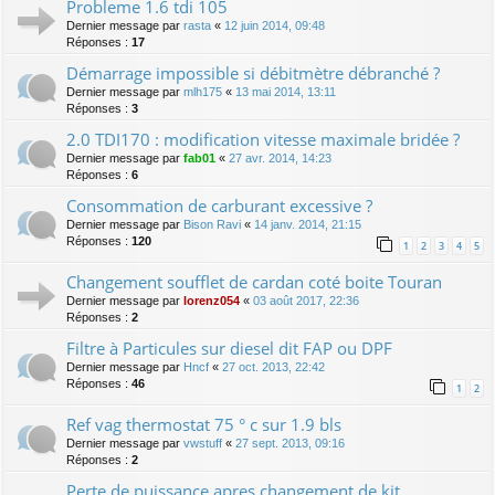
Probleme 1.6 tdi 105
Dernier message par
rasta
«
12 juin 2014, 09:48
Réponses :
17
Démarrage impossible si débitmètre débranché ?
Dernier message par
mlh175
«
13 mai 2014, 13:11
Réponses :
3
2.0 TDI170 : modification vitesse maximale bridée ?
Dernier message par
fab01
«
27 avr. 2014, 14:23
Réponses :
6
Consommation de carburant excessive ?
Dernier message par
Bison Ravi
«
14 janv. 2014, 21:15
Réponses :
120
1
2
3
4
5
Changement soufflet de cardan coté boite Touran
Dernier message par
lorenz054
«
03 août 2017, 22:36
Réponses :
2
Filtre à Particules sur diesel dit FAP ou DPF
Dernier message par
Hncf
«
27 oct. 2013, 22:42
Réponses :
46
1
2
Ref vag thermostat 75 ° c sur 1.9 bls
Dernier message par
vwstuff
«
27 sept. 2013, 09:16
Réponses :
2
Perte de puissance apres changement de kit