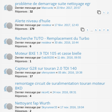
problème de demarrage suite nettoyage egr
Dernier message par
Marcuvitz
«
23 févr. 2017, 20:57
Réponses :
32
1
2
Alerte niveau d'huile
Dernier message par
resideur
«
17 févr. 2017, 12:43
Réponses :
179
1
5
6
7
8
…
Recherche TUTO - Remplacement du Turbo
Dernier message par
resideur
«
30 déc. 2016, 10:44
Réponses :
6
Moteur BXE 1.9 TDI 105 et casse bielle
Dernier message par
Gab30200
«
11 déc. 2016, 09:55
Réponses :
1
Capteur G28 sur touran 2.0 TDI 140
Dernier message par
sfersystem
«
05 déc. 2016, 19:38
Réponses :
17
remontage circuit de suralimentation touran moteur
BKD
Dernier message par
nico41
«
24 nov. 2016, 08:31
Réponses :
4
Nettoyant fap Wurth
Dernier message par
Skyrunner33
«
17 nov. 2016, 19:04
Réponses :
2