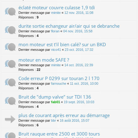
éclaté moteur couvre culasse 1,9 tdi
Dernier message par
mimite
«
12 nov. 2016, 11:08
Réponses :
9
durite sortie echangeur air/air qui se debranche
Dernier message par
floran
«
04 nov. 2016, 15:58
Réponses :
4
mon moteur est t'il bien calé? sur un BKD
Dernier message par
nico41
«
23 oct. 2016, 17:32
moteur en mode SAFE ?
Dernier message par
mimite
«
14 oct. 2016, 22:39
Réponses :
22
Code erreur P 0299 sur touran 2 l 170
Dernier message par
farnouche
«
11 oct. 2016, 10:00
Réponses :
4
Bruit de "dump valve" sur TDI 136
Dernier message par
fab01
«
19 sept. 2016, 10:03
Réponses :
4
plus de courant après erreur au démarrage
Dernier message par
bbr
«
16 août 2016, 15:07
Réponses :
6
Bruit rauque entre 2500 et 3000 tours