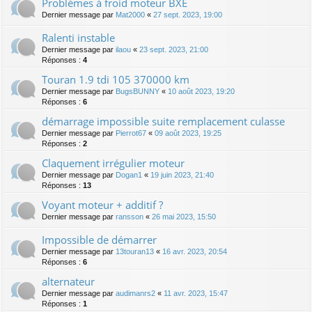
Problèmes à froid moteur BXE
Dernier message par
Mat2000
«
27 sept. 2023, 19:00
Ralenti instable
Dernier message par
ilaou
«
23 sept. 2023, 21:00
Réponses :
4
Touran 1.9 tdi 105 370000 km
Dernier message par
BugsBUNNY
«
10 août 2023, 19:20
Réponses :
6
démarrage impossible suite remplacement culasse
Dernier message par
Pierrot67
«
09 août 2023, 19:25
Réponses :
2
Claquement irrégulier moteur
Dernier message par
Dogan1
«
19 juin 2023, 21:40
Réponses :
13
Voyant moteur + additif ?
Dernier message par
ransson
«
26 mai 2023, 15:50
Impossible de démarrer
Dernier message par
13touran13
«
16 avr. 2023, 20:54
Réponses :
6
alternateur
Dernier message par
audimanrs2
«
11 avr. 2023, 15:47
Réponses :
1