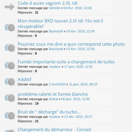
Code d acces vagcom 2.0L tdi
Dernier message par
helmi46
«
04 févr. 2016, 13:06
Réponses :
11
Mon moteur BKD touran 2.0l tdi 16v est-il
récupérable?
Dernier message par
Backdraft
«
03 févr. 2016, 22:08
Réponses :
6
Pourriez vous me dire a quoi correspond cette photo
Dernier message par
Backdraft
«
03 févr. 2016, 22:06
Réponses :
8
Fumée importante suite a changement de turbo
Dernier message par
resideur
«
17 janv. 2016, 11:55
Réponses :
8
Additif
Dernier message par
Criss83200
«
11 janv. 2016, 08:10
problème ralenti et fumée blanche
Dernier message par
Amiral
«
08 janv. 2016, 11:00
Réponses :
19
Bruit de " décharge" du turbo...
Dernier message par
resideur
«
23 déc. 2015, 10:57
Réponses :
21
Changement du démarreur - Conseil