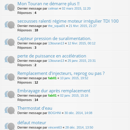
Mon Touran ne démarre plus !!
Dernier message par
celman
«
02 mars 2015, 11:20
Réponses :
4
secousses ralenti régime moteur irrégulier TDI 100
Dernier message par
the_squal31
«
21 févr. 2015, 21:27
Réponses :
18
Capteur pression de suralimentation.
Dernier message par
13touran13
«
12 févr. 2015, 00:12
Réponses :
3
perte de puissance en accélération
Dernier message par
13touran13
«
25 janv. 2015, 23:31
Réponses :
2
Remplacement d'injecteurs, reprog ou pas ?
Dernier message par
fab01
«
10 janv. 2015, 19:52
Réponses :
12
Embrayage dur après remplacement
Dernier message par
fab01
«
02 janv. 2015, 15:16
Réponses :
14
Thermostat d'eau
Dernier message par
BOGHNI
«
30 déc. 2014, 14:08
défaut moteur
Dernier message par
vincent63
«
28 déc. 2014, 13:50