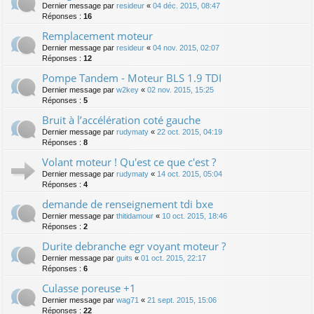
Dernier message par
resideur
«
04 déc. 2015, 08:47
Réponses :
16
Remplacement moteur
Dernier message par
resideur
«
04 nov. 2015, 02:07
Réponses :
12
Pompe Tandem - Moteur BLS 1.9 TDI
Dernier message par
w2key
«
02 nov. 2015, 15:25
Réponses :
5
Bruit à l’accélération coté gauche
Dernier message par
rudymaty
«
22 oct. 2015, 04:19
Réponses :
8
Volant moteur ! Qu'est ce que c'est ?
Dernier message par
rudymaty
«
14 oct. 2015, 05:04
Réponses :
4
demande de renseignement tdi bxe
Dernier message par
thitidamour
«
10 oct. 2015, 18:46
Réponses :
2
Durite debranche egr voyant moteur ?
Dernier message par
guits
«
01 oct. 2015, 22:17
Réponses :
6
Culasse poreuse +1
Dernier message par
wag71
«
21 sept. 2015, 15:06
Réponses :
22