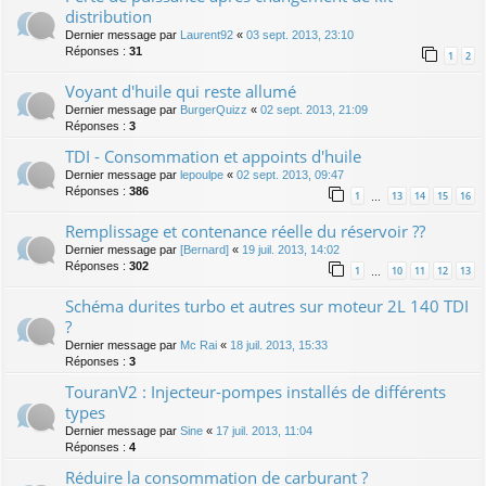
distribution
Dernier message par
Laurent92
«
03 sept. 2013, 23:10
Réponses :
31
1
2
Voyant d'huile qui reste allumé
Dernier message par
BurgerQuizz
«
02 sept. 2013, 21:09
Réponses :
3
TDI - Consommation et appoints d'huile
Dernier message par
lepoulpe
«
02 sept. 2013, 09:47
Réponses :
386
1
13
14
15
16
…
Remplissage et contenance réelle du réservoir ??
Dernier message par
[Bernard]
«
19 juil. 2013, 14:02
Réponses :
302
1
10
11
12
13
…
Schéma durites turbo et autres sur moteur 2L 140 TDI
?
Dernier message par
Mc Rai
«
18 juil. 2013, 15:33
Réponses :
3
TouranV2 : Injecteur-pompes installés de différents
types
Dernier message par
Sine
«
17 juil. 2013, 11:04
Réponses :
4
Réduire la consommation de carburant ?