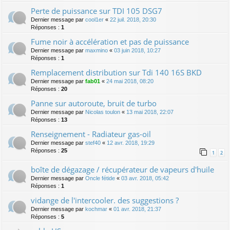
Perte de puissance sur TDI 105 DSG7
Dernier message par
cool1er
«
22 juil. 2018, 20:30
Réponses :
1
Fume noir à accélération et pas de puissance
Dernier message par
maxmino
«
03 juin 2018, 10:27
Réponses :
1
Remplacement distribution sur Tdi 140 16S BKD
Dernier message par
fab01
«
24 mai 2018, 08:20
Réponses :
20
Panne sur autoroute, bruit de turbo
Dernier message par
Nicolas toulon
«
13 mai 2018, 22:07
Réponses :
13
Renseignement - Radiateur gas-oil
Dernier message par
stef40
«
12 avr. 2018, 19:29
Réponses :
25
1
2
boîte de dégazage / récupérateur de vapeurs d'huile
Dernier message par
Oncle fétide
«
03 avr. 2018, 05:42
Réponses :
1
vidange de l'intercooler. des suggestions ?
Dernier message par
kochmar
«
01 avr. 2018, 21:37
Réponses :
5