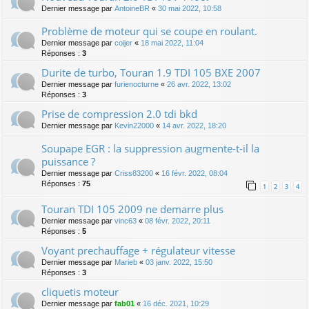
Dernier message par
AntoineBR
«
30 mai 2022, 10:58
Problème de moteur qui se coupe en roulant.
Dernier message par
coijer
«
18 mai 2022, 11:04
Réponses :
3
Durite de turbo, Touran 1.9 TDI 105 BXE 2007
Dernier message par
furienocturne
«
26 avr. 2022, 13:02
Réponses :
3
Prise de compression 2.0 tdi bkd
Dernier message par
Kevin22000
«
14 avr. 2022, 18:20
Soupape EGR : la suppression augmente-t-il la
puissance ?
Dernier message par
Criss83200
«
16 févr. 2022, 08:04
Réponses :
75
1
2
3
4
Touran TDI 105 2009 ne demarre plus
Dernier message par
vinc63
«
08 févr. 2022, 20:11
Réponses :
5
Voyant prechauffage + régulateur vitesse
Dernier message par
Marieb
«
03 janv. 2022, 15:50
Réponses :
3
cliquetis moteur
Dernier message par
fab01
«
16 déc. 2021, 10:29