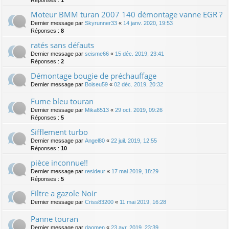
Réponses :
1
Moteur BMM turan 2007 140 démontage vanne EGR ?
Dernier message par
Skyrunner33
«
14 janv. 2020, 19:53
Réponses :
8
ratés sans défauts
Dernier message par
seisme66
«
15 déc. 2019, 23:41
Réponses :
2
Démontage bougie de préchauffage
Dernier message par
Boiseu59
«
02 déc. 2019, 20:32
Fume bleu touran
Dernier message par
Mika6513
«
29 oct. 2019, 09:26
Réponses :
5
Sifflement turbo
Dernier message par
Angel80
«
22 juil. 2019, 12:55
Réponses :
10
pièce inconnue!!
Dernier message par
resideur
«
17 mai 2019, 18:29
Réponses :
5
Filtre a gazole Noir
Dernier message par
Criss83200
«
11 mai 2019, 16:28
Panne touran
Dernier message par
daomen
«
23 avr. 2019, 23:39