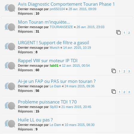
Avis Diagnostic Comportement Touran Phase 1
Dernier message par
pm550104
«
28 avr. 2015, 09:09
Réponses :
10
Mon Touran m'inquiète...
Dernier message par
TOURANSEIZE
«
26 avr. 2015, 23:03
Réponses :
31
1
2
URGENT ! Support de filtre a gasoil
Dernier message par
Munch
«
14 avr. 2015, 10:19
Réponses :
8
Rappel VW sur moteur IP TDI
Dernier message par
fab01
«
12 avr. 2015, 00:54
Réponses :
60
1
2
3
Ai-je un FAP ou PAS sur mon touran ?
Dernier message par
Le Dam
«
24 mars 2015, 09:36
Réponses :
56
1
2
3
Probleme puissance TDI 170
Dernier message par
Sly83
«
21 mars 2015, 20:45
Réponses :
15
Huile LL ou pas ?
Dernier message par
Le Dam
«
10 mars 2015, 08:30
Réponses :
9