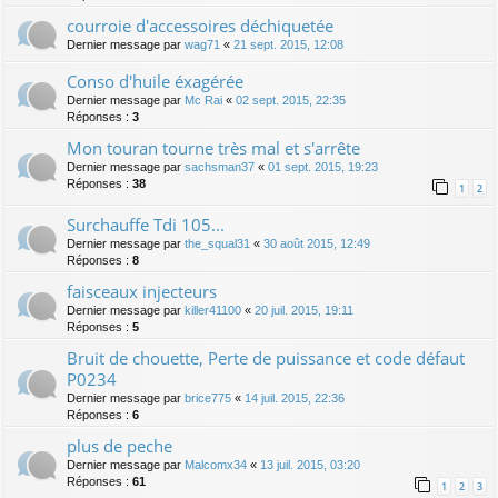
courroie d'accessoires déchiquetée
Dernier message par
wag71
«
21 sept. 2015, 12:08
Conso d'huile éxagérée
Dernier message par
Mc Rai
«
02 sept. 2015, 22:35
Réponses :
3
Mon touran tourne très mal et s'arrête
Dernier message par
sachsman37
«
01 sept. 2015, 19:23
Réponses :
38
1
2
Surchauffe Tdi 105...
Dernier message par
the_squal31
«
30 août 2015, 12:49
Réponses :
8
faisceaux injecteurs
Dernier message par
killer41100
«
20 juil. 2015, 19:11
Réponses :
5
Bruit de chouette, Perte de puissance et code défaut
P0234
Dernier message par
brice775
«
14 juil. 2015, 22:36
Réponses :
6
plus de peche
Dernier message par
Malcomx34
«
13 juil. 2015, 03:20
Réponses :
61
1
2
3