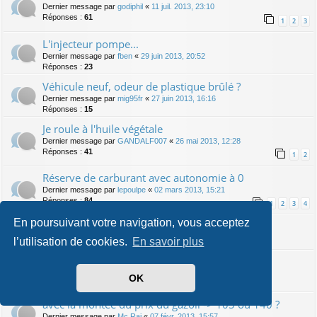
Dernier message par
godiphil
«
11 juil. 2013, 23:10
Réponses :
61
1
2
3
L'injecteur pompe...
Dernier message par
fben
«
29 juin 2013, 20:52
Réponses :
23
Véhicule neuf, odeur de plastique brûlé ?
Dernier message par
mig95fr
«
27 juin 2013, 16:16
Réponses :
15
Je roule à l'huile végétale
Dernier message par
GANDALF007
«
26 mai 2013, 12:28
Réponses :
41
1
2
Réserve de carburant avec autonomie à 0
Dernier message par
lepoulpe
«
02 mars 2013, 15:21
Réponses :
84
1
2
3
4
En poursuivant votre navigation, vous acceptez
Où est le numéro de culasse ?
Dernier message par
Frontline
«
10 févr. 2013, 14:14
l’utilisation de cookies.
En savoir plus
Quel TDI pour meilleure revente : 140 ou 105 ?
Dernier message par
Frontline
«
07 févr. 2013, 21:00
OK
Réponses :
12
avec la montée du prix du gazoil -> 105 ou 140 ?
Dernier message par
Mc Rai
«
07 févr. 2013, 15:57