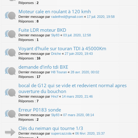
Réponses :
2
Moteur cale en roulant à 120 kmh
Dernier message par
radetfred@gmail.com
«
17 juil. 2020, 19:58
Réponses :
8
Fuite LDR moteur BKD
Dernier message par
Sly83
«
03 juil. 2020, 12:58
Réponses :
1
Voyant d'huile sur touran TDI à 45000Km
Dernier message par
Driche
«
27 juin 2020, 19:43
Réponses :
16
demande d'info tdi BXE
Dernier message par
H8 Touran
«
28 avr. 2020, 00:02
Réponses :
17
bocal de G12 qui se vide et redevient normal apres
ouverture du bouchon
Dernier message par
Hncf
«
14 mars 2020, 21:46
Réponses :
7
Erreur P0183 sonde
Dernier message par
Sly83
«
07 mars 2020, 08:14
Réponses :
2
Clés du neiman qui tourne 1/3
Dernier message par
supercazzola
«
06 févr. 2020, 15:37