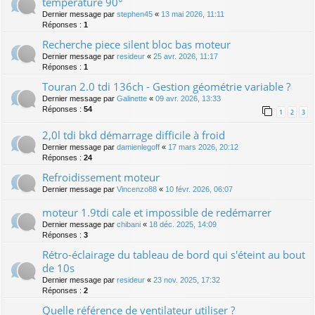
température 90°
Dernier message par
stephen45
«
13 mai 2026, 11:11
Réponses :
1
Recherche piece silent bloc bas moteur
Dernier message par
resideur
«
25 avr. 2026, 11:17
Réponses :
1
Touran 2.0 tdi 136ch - Gestion géométrie variable ?
Dernier message par
Galinette
«
09 avr. 2026, 13:33
Réponses :
54
1
2
3
2,0l tdi bkd démarrage difficile à froid
Dernier message par
damienlegoff
«
17 mars 2026, 20:12
Réponses :
24
Refroidissement moteur
Dernier message par
Vincenzo88
«
10 févr. 2026, 06:07
moteur 1.9tdi cale et impossible de redémarrer
Dernier message par
chibani
«
18 déc. 2025, 14:09
Réponses :
3
Rétro-éclairage du tableau de bord qui s'éteint au bout
de 10s
Dernier message par
resideur
«
23 nov. 2025, 17:32
Réponses :
2
Quelle référence de ventilateur utiliser ?