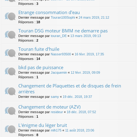
Réponses :
3
Etrange consommation d'eau
Dernier message par
Touran100Sophi
«
24 mars 2019, 21:12
Réponses :
18
Touran DSG moteur BMM ne demarre pas
Dernier message par
touran_DE
«
13 mars 2019, 09:13
Réponses :
2
Touran fuite d'huile
Dernier message par
Nasser93500
«
16 févr. 2019, 17:35
Réponses :
14
bkd pas de puissance
Dernier message par
Jacquemin
«
12 févr. 2019, 09:09
Réponses :
1
Changement de Plaquettes et de disques de frein
arrières
Dernier message par
samy
«
19 déc. 2018, 19:37
Changement de moteur (AZV)
Dernier message par
resideur
«
18 déc. 2018, 07:52
Réponses :
1
L'énigme du léger bruit
Dernier message par
mlh175
«
11 août 2018, 23:06
Réponses :
8