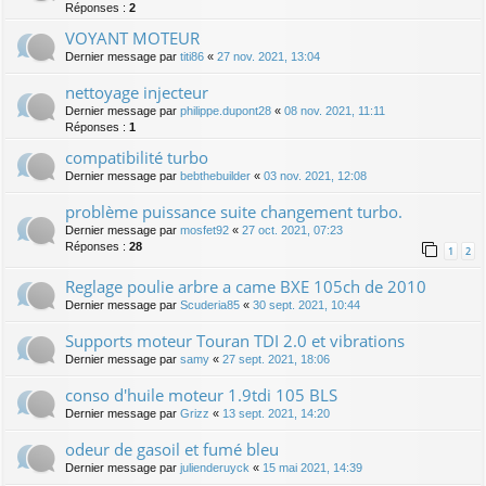
Réponses :
2
VOYANT MOTEUR
Dernier message par
titi86
«
27 nov. 2021, 13:04
nettoyage injecteur
Dernier message par
philippe.dupont28
«
08 nov. 2021, 11:11
Réponses :
1
compatibilité turbo
Dernier message par
bebthebuilder
«
03 nov. 2021, 12:08
problème puissance suite changement turbo.
Dernier message par
mosfet92
«
27 oct. 2021, 07:23
Réponses :
28
1
2
Reglage poulie arbre a came BXE 105ch de 2010
Dernier message par
Scuderia85
«
30 sept. 2021, 10:44
Supports moteur Touran TDI 2.0 et vibrations
Dernier message par
samy
«
27 sept. 2021, 18:06
conso d'huile moteur 1.9tdi 105 BLS
Dernier message par
Grizz
«
13 sept. 2021, 14:20
odeur de gasoil et fumé bleu
Dernier message par
julienderuyck
«
15 mai 2021, 14:39