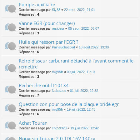
Pompe auxiliaire
Dernier message par
Sly83
«
22 sept. 2022, 21:01
Réponses :
4
Vanne EGR (pour changer)
Dernier message par
resideur
«
05 sept. 2022, 08:07
Réponses :
3
Huile qui ressort par l'EGR ?
Dernier message par
Painauchocolat
«
18 août 2022, 19:30
Réponses :
6
Refroidisseur carburant détaché à l’avant comment le
remettre
Dernier message par
mig95fr
«
09 juil. 2022, 11:10
Réponses :
3
Recherche outil t10134
Dernier message par
Neisabes
«
01 juil. 2022, 22:32
Réponses :
7
Question con pour pose de la plaque bride egr
Dernier message par
mig95fr
«
19 juin 2022, 12:45
Réponses :
6
Achat Touran
Dernier message par
chti59320
«
19 juin 2022, 12:42
Nouveau Touran 2.0 TDI 16V 140cv