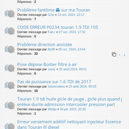
Réponses :
2
Problème fantôme 👻 sur ma Touran
Dernier message par
GSo
«
13 oct. 2024, 13:17
Réponses :
7
CODE ERREUR P0234 touran 1.9 TDI 105
Dernier message par
Fab.r
«
07 oct. 2024, 17:31
Réponses :
5
Problème direction assistée
Dernier message par
By88
«
06 oct. 2024, 13:04
Réponses :
32
1
2
Pose dépose Boitier filtre à air
Dernier message par
samy
«
25 août 2024, 09:51
Réponses :
5
Pas de puissance sur 1.6 TDI de 2017
Dernier message par
totonenabou
«
23 août 2024, 09:03
Réponses :
16
Touran 1.9 tdi huile gicle de jauge , gicle plus quand j
enlève durite admission intercooler pression part
Dernier message par
Wedja
«
30 juil. 2024, 20:36
Réponses :
1
Erreur versement additif nettoyant injecteur Essence
dans Touran III diesel