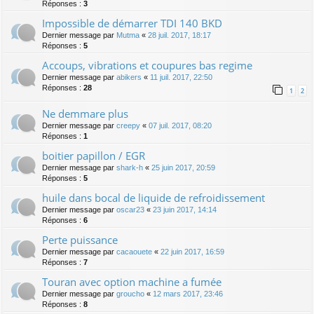
Réponses :
3
Impossible de démarrer TDI 140 BKD
Dernier message par
Mutma
«
28 juil. 2017, 18:17
Réponses :
5
Accoups, vibrations et coupures bas regime
Dernier message par
abikers
«
11 juil. 2017, 22:50
Réponses :
28
1
2
Ne demmare plus
Dernier message par
creepy
«
07 juil. 2017, 08:20
Réponses :
1
boitier papillon / EGR
Dernier message par
shark-h
«
25 juin 2017, 20:59
Réponses :
5
huile dans bocal de liquide de refroidissement
Dernier message par
oscar23
«
23 juin 2017, 14:14
Réponses :
6
Perte puissance
Dernier message par
cacaouete
«
22 juin 2017, 16:59
Réponses :
7
Touran avec option machine a fumée
Dernier message par
groucho
«
12 mars 2017, 23:46
Réponses :
8