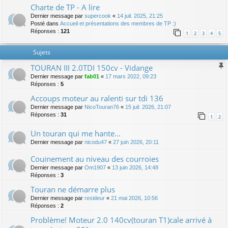
Charte de TP - A lire
Dernier message par
supercook
«
14 juil. 2025, 21:25
Posté dans
Accueil et présentations des membres de TP :)
Réponses :
121
1
2
3
4
5
Sujets
TOURAN III 2.0TDI 150cv - Vidange
Dernier message par
fab01
«
17 mars 2022, 09:23
Réponses :
5
Accoups moteur au ralenti sur tdi 136
Dernier message par
NicoTouran76
«
15 juil. 2026, 21:07
Réponses :
31
1
2
Un touran qui me hante...
Dernier message par
nicodu47
«
27 juin 2026, 20:11
Couinement au niveau des courroies
Dernier message par
Om1907
«
13 juin 2026, 14:48
Réponses :
3
Touran ne démarre plus
Dernier message par
resideur
«
21 mai 2026, 10:56
Réponses :
2
Problème! Moteur 2.0 140cv(touran T1)cale arrivé à