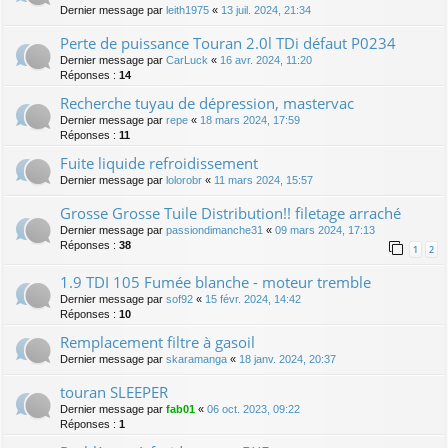
Dernier message par
leith1975
«
13 juil. 2024, 21:34
Perte de puissance Touran 2.0l TDi défaut P0234
Dernier message par
CarLuck
«
16 avr. 2024, 11:20
Réponses :
14
Recherche tuyau de dépression, mastervac
Dernier message par
repe
«
18 mars 2024, 17:59
Réponses :
11
Fuite liquide refroidissement
Dernier message par
lolorobr
«
11 mars 2024, 15:57
Grosse Grosse Tuile Distribution!! filetage arraché
Dernier message par
passiondimanche31
«
09 mars 2024, 17:13
Réponses :
38
1
2
1.9 TDI 105 Fumée blanche - moteur tremble
Dernier message par
sof92
«
15 févr. 2024, 14:42
Réponses :
10
Remplacement filtre à gasoil
Dernier message par
skaramanga
«
18 janv. 2024, 20:37
touran SLEEPER
Dernier message par
fab01
«
06 oct. 2023, 09:22
Réponses :
1