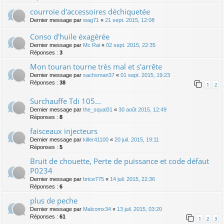
courroie d'accessoires déchiquetée
Dernier message par
wag71
«
21 sept. 2015, 12:08
Conso d'huile éxagérée
Dernier message par
Mc Rai
«
02 sept. 2015, 22:35
Réponses :
3
Mon touran tourne très mal et s'arrête
Dernier message par
sachsman37
«
01 sept. 2015, 19:23
Réponses :
38
1
2
Surchauffe Tdi 105...
Dernier message par
the_squal31
«
30 août 2015, 12:49
Réponses :
8
faisceaux injecteurs
Dernier message par
killer41100
«
20 juil. 2015, 19:11
Réponses :
5
Bruit de chouette, Perte de puissance et code défaut
P0234
Dernier message par
brice775
«
14 juil. 2015, 22:36
Réponses :
6
plus de peche
Dernier message par
Malcomx34
«
13 juil. 2015, 03:20
Réponses :
61
1
2
3