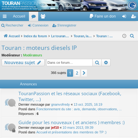
TouranPassion
Accueil
Faire un don
Le forum des propriétaires ou futurs acquéreurs du Volkswagen Touran
cc
Rechercher
or
Connexion
e
S’enregistrer
on
’e
ès
u
m
ne
nr
R
Accueil
Index du forum
Le touran dans ses versions I (V1 V2 V3) et II ...
Touran, la mécanique : moteurs, boites, transmissions, freins, direction, roues
Touran : moteurs diesels IP
e
ra
m
br
xi
eg
Touran : moteurs diesels IP
c
pi
s
es
on
ist
Modérateur :
Modérateurs
h
Rechercher
Recherche av
Nouveau sujet
de
re
e
r
r
2
1
Suivante
366 sujets
c
Annonces
h
e
TouranPassion et les réseaux sociaux (Facebook,
r
Twitter, ...)
Dernier message par
gnanvofredy
«
13 oct. 2025, 16:19
Posté dans
Fonctionnement du site : avis, demande, observations, ...
Réponses :
6
Guide pour les nouveaux ( et anciens ) membres :)
Dernier message par
jef10
«
10 mars 2013, 09:39
Posté dans
Accueil et présentations des membres de TP :)