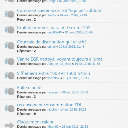
Dernier message par
Frogs
«
07 août 2016, 15:05
Comment savoir si on est "équipé" adblue?
Dernier message par
Jojo57
«
04 août 2016, 21:04
Réponses :
2
bruit de moteur au ralenti sur tdi 105
Dernier message par
unic60240
«
01 août 2016, 20:40
Courroie de distribution qui a laché
Dernier message par
ptimoi
«
19 juil. 2016, 11:43
Réponses :
2
Vanne EGR nettoyé, voyant toujours allumé
Dernier message par
Adri_on_da_road
«
19 juil. 2016, 11:38
Sifflement entre 1000 et 1500 tr/min
Dernier message par
florent57
«
15 juil. 2016, 18:33
Fuite d'huile
Dernier message par
resideur
«
09 juil. 2016, 14:00
Réponses :
3
recensement consommation TDI
Dernier message par
nicolito
«
14 juin 2016, 10:29
Réponses :
9
Claquement ralenti
Dernier message par
Moon91
«
23 juin 2016, 22:53