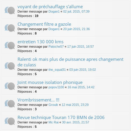
voyant de préchauffage s'allume
Dernier message par
Dogan1
«
02 juil. 2015, 07:39
Réponses :
19
Changement filtre a gazole
Dernier message par
Dogan1
«
20 juin 2015, 21:36
Réponses :
8
entretien 130 000 kms
Dernier message par
Patoche57
«
17 juin 2015, 16:57
Réponses :
4
Ralenti ok mais plus de puissance apres changement
de culass
Dernier message par
the_squal31
«
03 juin 2015, 19:02
Réponses :
5
Joint mousse isolation phonique
Dernier message par
popov1100
«
16 mai 2015, 14:42
Réponses :
4
Vrombrissement... !!!
Dernier message par
Grouik
«
12 mai 2015, 23:29
Réponses :
3
Revue technique Touran 170 BMN de 2006
Dernier message par
Mc Rai
«
30 avr. 2015, 21:57
Réponses :
5