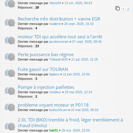
Dernier message par
Viens84
«
13 oct. 2025, 09:43
Réponses :
28
1
2
Recherche info distribution + vanne EGR
Dernier message par
noalierd
«
26 sept. 2025, 16:33
Réponses :
4
moteur TDI qui accélère tout seul à l'arrêt
Dernier message par
jacobsmonah
«
07 sept. 2025, 08:40
Réponses :
23
Perte puissance bas régime
Dernier message par
Thibault.M30
«
21 juil. 2025, 11:18
Fuite gasoil sur TOURAN
Dernier message par
laplace
«
11 juin 2025, 10:00
Réponses :
3
Pompe à injection paillettes
Dernier message par
resideur
«
29 mai 2025, 12:14
Réponses :
2
probleme voyant moteur et P0118
Dernier message par
loulou33cam
«
22 mai 2025, 09:10
2.0L TDI (BKD) tremble à froid, léger tremblement à
chaud (résolu)
Dernier message par
fab01
«
29 nov. 2024, 23:39