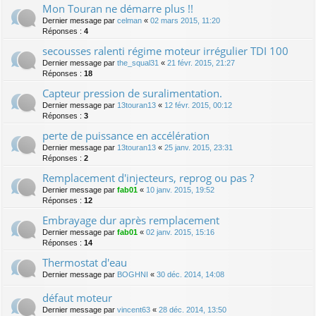
Mon Touran ne démarre plus !!
Dernier message par
celman
«
02 mars 2015, 11:20
Réponses :
4
secousses ralenti régime moteur irrégulier TDI 100
Dernier message par
the_squal31
«
21 févr. 2015, 21:27
Réponses :
18
Capteur pression de suralimentation.
Dernier message par
13touran13
«
12 févr. 2015, 00:12
Réponses :
3
perte de puissance en accélération
Dernier message par
13touran13
«
25 janv. 2015, 23:31
Réponses :
2
Remplacement d'injecteurs, reprog ou pas ?
Dernier message par
fab01
«
10 janv. 2015, 19:52
Réponses :
12
Embrayage dur après remplacement
Dernier message par
fab01
«
02 janv. 2015, 15:16
Réponses :
14
Thermostat d'eau
Dernier message par
BOGHNI
«
30 déc. 2014, 14:08
défaut moteur
Dernier message par
vincent63
«
28 déc. 2014, 13:50