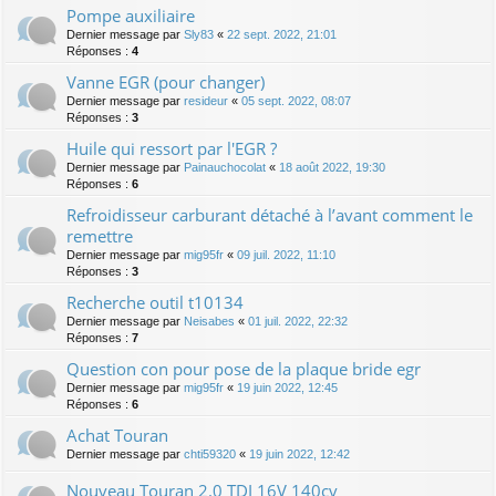
Pompe auxiliaire
Dernier message par
Sly83
«
22 sept. 2022, 21:01
Réponses :
4
Vanne EGR (pour changer)
Dernier message par
resideur
«
05 sept. 2022, 08:07
Réponses :
3
Huile qui ressort par l'EGR ?
Dernier message par
Painauchocolat
«
18 août 2022, 19:30
Réponses :
6
Refroidisseur carburant détaché à l’avant comment le
remettre
Dernier message par
mig95fr
«
09 juil. 2022, 11:10
Réponses :
3
Recherche outil t10134
Dernier message par
Neisabes
«
01 juil. 2022, 22:32
Réponses :
7
Question con pour pose de la plaque bride egr
Dernier message par
mig95fr
«
19 juin 2022, 12:45
Réponses :
6
Achat Touran
Dernier message par
chti59320
«
19 juin 2022, 12:42
Nouveau Touran 2.0 TDI 16V 140cv