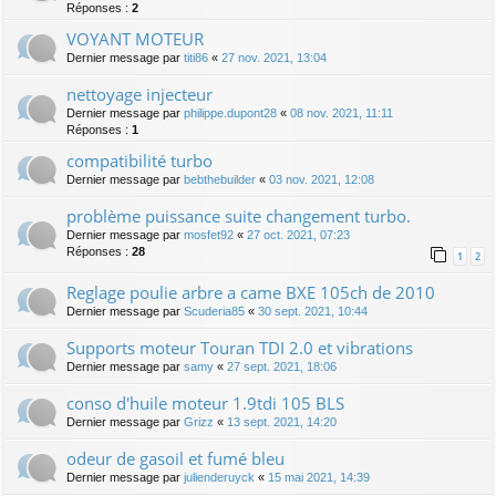
Réponses :
2
VOYANT MOTEUR
Dernier message par
titi86
«
27 nov. 2021, 13:04
nettoyage injecteur
Dernier message par
philippe.dupont28
«
08 nov. 2021, 11:11
Réponses :
1
compatibilité turbo
Dernier message par
bebthebuilder
«
03 nov. 2021, 12:08
problème puissance suite changement turbo.
Dernier message par
mosfet92
«
27 oct. 2021, 07:23
Réponses :
28
1
2
Reglage poulie arbre a came BXE 105ch de 2010
Dernier message par
Scuderia85
«
30 sept. 2021, 10:44
Supports moteur Touran TDI 2.0 et vibrations
Dernier message par
samy
«
27 sept. 2021, 18:06
conso d'huile moteur 1.9tdi 105 BLS
Dernier message par
Grizz
«
13 sept. 2021, 14:20
odeur de gasoil et fumé bleu
Dernier message par
julienderuyck
«
15 mai 2021, 14:39