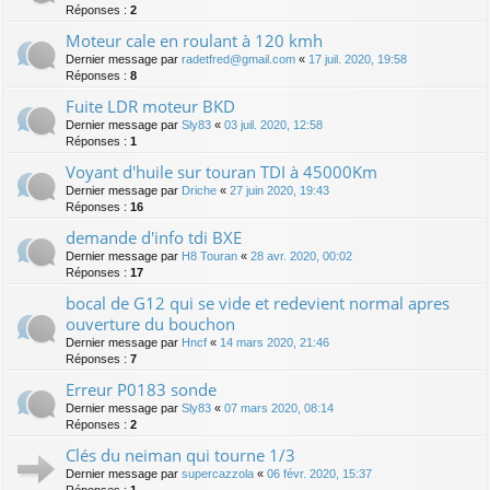
Réponses :
2
Moteur cale en roulant à 120 kmh
Dernier message par
radetfred@gmail.com
«
17 juil. 2020, 19:58
Réponses :
8
Fuite LDR moteur BKD
Dernier message par
Sly83
«
03 juil. 2020, 12:58
Réponses :
1
Voyant d'huile sur touran TDI à 45000Km
Dernier message par
Driche
«
27 juin 2020, 19:43
Réponses :
16
demande d'info tdi BXE
Dernier message par
H8 Touran
«
28 avr. 2020, 00:02
Réponses :
17
bocal de G12 qui se vide et redevient normal apres
ouverture du bouchon
Dernier message par
Hncf
«
14 mars 2020, 21:46
Réponses :
7
Erreur P0183 sonde
Dernier message par
Sly83
«
07 mars 2020, 08:14
Réponses :
2
Clés du neiman qui tourne 1/3
Dernier message par
supercazzola
«
06 févr. 2020, 15:37