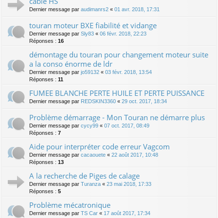
cable HS
Dernier message par
audimanrs2
«
01 avr. 2018, 17:31
touran moteur BXE fiabilité et vidange
Dernier message par
Sly83
«
06 févr. 2018, 22:23
Réponses :
16
démontage du touran pour changement moteur suite
a la conso énorme de ldr
Dernier message par
jo59132
«
03 févr. 2018, 13:54
Réponses :
11
FUMEE BLANCHE PERTE HUILE ET PERTE PUISSANCE
Dernier message par
REDSKIN3360
«
29 oct. 2017, 18:34
Problème démarrage - Mon Touran ne démarre plus
Dernier message par
cycy99
«
07 oct. 2017, 08:49
Réponses :
7
Aide pour interpréter code erreur Vagcom
Dernier message par
cacaouete
«
22 août 2017, 10:48
Réponses :
13
A la recherche de Piges de calage
Dernier message par
Turanza
«
23 mai 2018, 17:33
Réponses :
5
Problème mécatronique
Dernier message par
TS Car
«
17 août 2017, 17:34