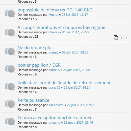
Réponses :
3
Impossible de démarrer TDI 140 BKD
Dernier message par
Mutma
«
28 juil. 2017, 18:17
Réponses :
5
Accoups, vibrations et coupures bas regime
Dernier message par
abikers
«
11 juil. 2017, 22:50
Réponses :
28
1
2
Ne demmare plus
Dernier message par
creepy
«
07 juil. 2017, 08:20
Réponses :
1
boitier papillon / EGR
Dernier message par
shark-h
«
25 juin 2017, 20:59
Réponses :
5
huile dans bocal de liquide de refroidissement
Dernier message par
oscar23
«
23 juin 2017, 14:14
Réponses :
6
Perte puissance
Dernier message par
cacaouete
«
22 juin 2017, 16:59
Réponses :
7
Touran avec option machine a fumée
Dernier message par
groucho
«
12 mars 2017, 23:46
Réponses :
8