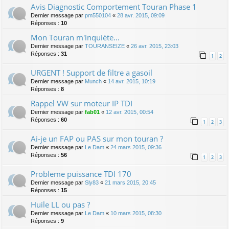
Avis Diagnostic Comportement Touran Phase 1
Dernier message par
pm550104
«
28 avr. 2015, 09:09
Réponses :
10
Mon Touran m'inquiète...
Dernier message par
TOURANSEIZE
«
26 avr. 2015, 23:03
Réponses :
31
1
2
URGENT ! Support de filtre a gasoil
Dernier message par
Munch
«
14 avr. 2015, 10:19
Réponses :
8
Rappel VW sur moteur IP TDI
Dernier message par
fab01
«
12 avr. 2015, 00:54
Réponses :
60
1
2
3
Ai-je un FAP ou PAS sur mon touran ?
Dernier message par
Le Dam
«
24 mars 2015, 09:36
Réponses :
56
1
2
3
Probleme puissance TDI 170
Dernier message par
Sly83
«
21 mars 2015, 20:45
Réponses :
15
Huile LL ou pas ?
Dernier message par
Le Dam
«
10 mars 2015, 08:30
Réponses :
9