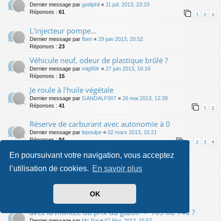
Dernier message par
godiphil
«
11 juil. 2013, 23:10
Réponses :
61
1
2
3
L'injecteur pompe...
Dernier message par
fben
«
29 juin 2013, 20:52
Réponses :
23
Véhicule neuf, odeur de plastique brûlé ?
Dernier message par
mig95fr
«
27 juin 2013, 16:16
Réponses :
15
Je roule à l'huile végétale
Dernier message par
GANDALF007
«
26 mai 2013, 12:28
Réponses :
41
1
2
Réserve de carburant avec autonomie à 0
Dernier message par
lepoulpe
«
02 mars 2013, 15:21
Réponses :
84
1
2
3
4
En poursuivant votre navigation, vous acceptez
Où est le numéro de culasse ?
Dernier message par
Frontline
«
10 févr. 2013, 14:14
l’utilisation de cookies.
En savoir plus
Quel TDI pour meilleure revente : 140 ou 105 ?
Dernier message par
Frontline
«
07 févr. 2013, 21:00
OK
Réponses :
12
avec la montée du prix du gazoil -> 105 ou 140 ?
Dernier message par
Mc Rai
«
07 févr. 2013, 15:57