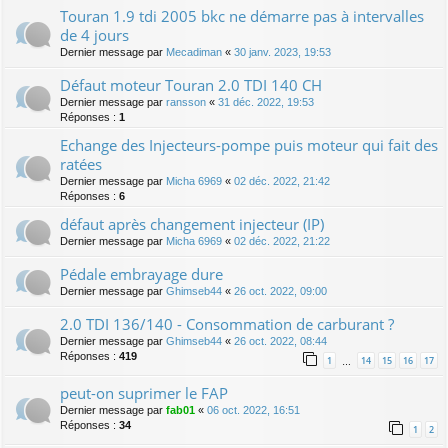
Touran 1.9 tdi 2005 bkc ne démarre pas à intervalles
de 4 jours
Dernier message par
Mecadiman
«
30 janv. 2023, 19:53
Défaut moteur Touran 2.0 TDI 140 CH
Dernier message par
ransson
«
31 déc. 2022, 19:53
Réponses :
1
Echange des Injecteurs-pompe puis moteur qui fait des
ratées
Dernier message par
Micha 6969
«
02 déc. 2022, 21:42
Réponses :
6
défaut après changement injecteur (IP)
Dernier message par
Micha 6969
«
02 déc. 2022, 21:22
Pédale embrayage dure
Dernier message par
Ghimseb44
«
26 oct. 2022, 09:00
2.0 TDI 136/140 - Consommation de carburant ?
Dernier message par
Ghimseb44
«
26 oct. 2022, 08:44
Réponses :
419
1
14
15
16
17
…
peut-on suprimer le FAP
Dernier message par
fab01
«
06 oct. 2022, 16:51
Réponses :
34
1
2