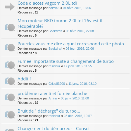
Code d acces vagcom 2.0L tdi
Dernier message par
helmi46
«
04 févr. 2016, 13:06
Réponses :
11
Mon moteur BKD touran 2.0l tdi 16v est-il
récupérable?
Dernier message par
Backdraft
«
03 févr. 2016, 22:08
Réponses :
6
Pourriez vous me dire a quoi correspond cette photo
Dernier message par
Backdraft
«
03 févr. 2016, 22:06
Réponses :
8
Fumée importante suite a changement de turbo
Dernier message par
resideur
«
17 janv. 2016, 11:55
Réponses :
8
Additif
Dernier message par
Criss83200
«
11 janv. 2016, 08:10
problème ralenti et fumée blanche
Dernier message par
Amiral
«
08 janv. 2016, 11:00
Réponses :
19
Bruit de " décharge" du turbo...
Dernier message par
resideur
«
23 déc. 2015, 10:57
Réponses :
21
Changement du démarreur - Conseil