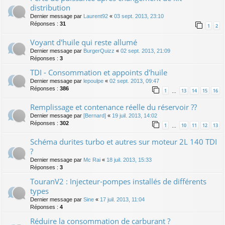
distribution
Dernier message par
Laurent92
«
03 sept. 2013, 23:10
Réponses :
31
1
2
Voyant d'huile qui reste allumé
Dernier message par
BurgerQuizz
«
02 sept. 2013, 21:09
Réponses :
3
TDI - Consommation et appoints d'huile
Dernier message par
lepoulpe
«
02 sept. 2013, 09:47
Réponses :
386
1
13
14
15
16
…
Remplissage et contenance réelle du réservoir ??
Dernier message par
[Bernard]
«
19 juil. 2013, 14:02
Réponses :
302
1
10
11
12
13
…
Schéma durites turbo et autres sur moteur 2L 140 TDI
?
Dernier message par
Mc Rai
«
18 juil. 2013, 15:33
Réponses :
3
TouranV2 : Injecteur-pompes installés de différents
types
Dernier message par
Sine
«
17 juil. 2013, 11:04
Réponses :
4
Réduire la consommation de carburant ?