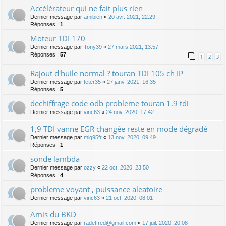
Accélérateur qui ne fait plus rien
Dernier message par
amibien
«
20 avr. 2021, 22:29
Réponses :
1
Moteur TDI 170
Dernier message par
Tony39
«
27 mars 2021, 13:57
Réponses :
57
1
2
3
Rajout d'huile normal ? touran TDI 105 ch IP
Dernier message par
teter35
«
27 janv. 2021, 16:35
Réponses :
5
dechiffrage code odb probleme touran 1.9 tdi
Dernier message par
vinc63
«
24 nov. 2020, 17:42
1,9 TDI vanne EGR changée reste en mode dégradé
Dernier message par
mig95fr
«
13 nov. 2020, 09:49
Réponses :
1
sonde lambda
Dernier message par
ozzy
«
22 oct. 2020, 23:50
Réponses :
4
probleme voyant , puissance aleatoire
Dernier message par
vinc63
«
21 oct. 2020, 08:01
Amis du BKD
Dernier message par
radetfred@gmail.com
«
17 juil. 2020, 20:08