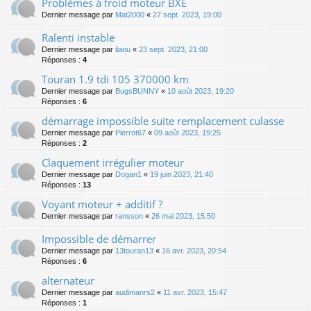
Problèmes à froid moteur BXE
Dernier message par
Mat2000
«
27 sept. 2023, 19:00
Ralenti instable
Dernier message par
ilaou
«
23 sept. 2023, 21:00
Réponses :
4
Touran 1.9 tdi 105 370000 km
Dernier message par
BugsBUNNY
«
10 août 2023, 19:20
Réponses :
6
démarrage impossible suite remplacement culasse
Dernier message par
Pierrot67
«
09 août 2023, 19:25
Réponses :
2
Claquement irrégulier moteur
Dernier message par
Dogan1
«
19 juin 2023, 21:40
Réponses :
13
Voyant moteur + additif ?
Dernier message par
ransson
«
26 mai 2023, 15:50
Impossible de démarrer
Dernier message par
13touran13
«
16 avr. 2023, 20:54
Réponses :
6
alternateur
Dernier message par
audimanrs2
«
11 avr. 2023, 15:47
Réponses :
1