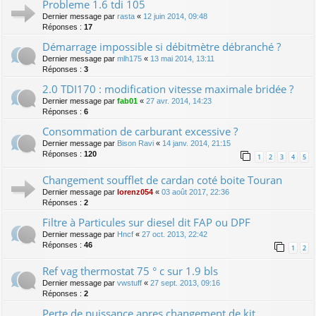
Probleme 1.6 tdi 105
Dernier message par
rasta
«
12 juin 2014, 09:48
Réponses :
17
Démarrage impossible si débitmètre débranché ?
Dernier message par
mlh175
«
13 mai 2014, 13:11
Réponses :
3
2.0 TDI170 : modification vitesse maximale bridée ?
Dernier message par
fab01
«
27 avr. 2014, 14:23
Réponses :
6
Consommation de carburant excessive ?
Dernier message par
Bison Ravi
«
14 janv. 2014, 21:15
Réponses :
120
1
2
3
4
5
Changement soufflet de cardan coté boite Touran
Dernier message par
lorenz054
«
03 août 2017, 22:36
Réponses :
2
Filtre à Particules sur diesel dit FAP ou DPF
Dernier message par
Hncf
«
27 oct. 2013, 22:42
Réponses :
46
1
2
Ref vag thermostat 75 ° c sur 1.9 bls
Dernier message par
vwstuff
«
27 sept. 2013, 09:16
Réponses :
2
Perte de puissance apres changement de kit