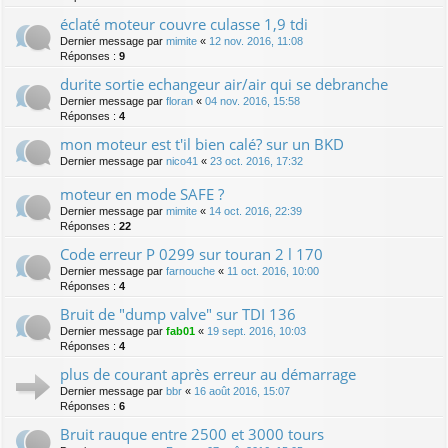
éclaté moteur couvre culasse 1,9 tdi
Dernier message par
mimite
«
12 nov. 2016, 11:08
Réponses :
9
durite sortie echangeur air/air qui se debranche
Dernier message par
floran
«
04 nov. 2016, 15:58
Réponses :
4
mon moteur est t'il bien calé? sur un BKD
Dernier message par
nico41
«
23 oct. 2016, 17:32
moteur en mode SAFE ?
Dernier message par
mimite
«
14 oct. 2016, 22:39
Réponses :
22
Code erreur P 0299 sur touran 2 l 170
Dernier message par
farnouche
«
11 oct. 2016, 10:00
Réponses :
4
Bruit de "dump valve" sur TDI 136
Dernier message par
fab01
«
19 sept. 2016, 10:03
Réponses :
4
plus de courant après erreur au démarrage
Dernier message par
bbr
«
16 août 2016, 15:07
Réponses :
6
Bruit rauque entre 2500 et 3000 tours