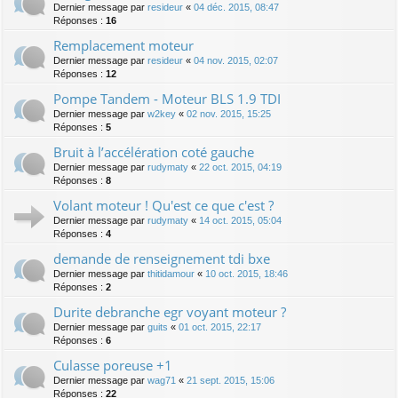
Dernier message par
resideur
«
04 déc. 2015, 08:47
Réponses :
16
Remplacement moteur
Dernier message par
resideur
«
04 nov. 2015, 02:07
Réponses :
12
Pompe Tandem - Moteur BLS 1.9 TDI
Dernier message par
w2key
«
02 nov. 2015, 15:25
Réponses :
5
Bruit à l’accélération coté gauche
Dernier message par
rudymaty
«
22 oct. 2015, 04:19
Réponses :
8
Volant moteur ! Qu'est ce que c'est ?
Dernier message par
rudymaty
«
14 oct. 2015, 05:04
Réponses :
4
demande de renseignement tdi bxe
Dernier message par
thitidamour
«
10 oct. 2015, 18:46
Réponses :
2
Durite debranche egr voyant moteur ?
Dernier message par
guits
«
01 oct. 2015, 22:17
Réponses :
6
Culasse poreuse +1
Dernier message par
wag71
«
21 sept. 2015, 15:06
Réponses :
22