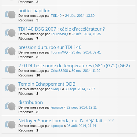
Réponses :
3
boitier papillon
Dernier message par
TSI140
«
24 déc. 2014, 13:30
Réponses :
3
TDI140 DSG 2007 : câble d'accélérateur ?
Dernier message par
TouranAVQ
«
23 déc. 2014, 10:35
Réponses :
7
pression du turbo sur TDI 140
Dernier message par
TouranAVQ
«
23 déc. 2014, 09:41
Réponses :
8
2.0TDI Test sonde de températures (G81) (G72) (G62)
Dernier message par
Criss83200
«
30 nov. 2014, 11:29
Réponses :
10
Temoin Echappement ODB
Dernier message par
awaqui
«
30 sept. 2014, 17:57
Réponses :
3
distribution
Dernier message par
lepoulpe
«
22 sept. 2014, 19:11
Réponses :
8
Nettoyer Sonde Lambda, qui l'a déjà fait ....? ?
Dernier message par
lepoulpe
«
08 août 2014, 21:44
Réponses :
1