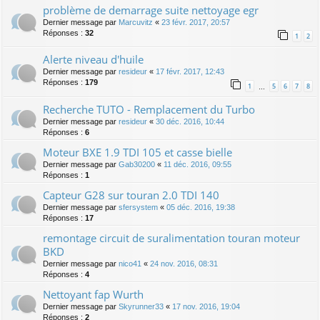
problème de demarrage suite nettoyage egr
Dernier message par
Marcuvitz
«
23 févr. 2017, 20:57
Réponses :
32
1
2
Alerte niveau d'huile
Dernier message par
resideur
«
17 févr. 2017, 12:43
Réponses :
179
1
5
6
7
8
…
Recherche TUTO - Remplacement du Turbo
Dernier message par
resideur
«
30 déc. 2016, 10:44
Réponses :
6
Moteur BXE 1.9 TDI 105 et casse bielle
Dernier message par
Gab30200
«
11 déc. 2016, 09:55
Réponses :
1
Capteur G28 sur touran 2.0 TDI 140
Dernier message par
sfersystem
«
05 déc. 2016, 19:38
Réponses :
17
remontage circuit de suralimentation touran moteur
BKD
Dernier message par
nico41
«
24 nov. 2016, 08:31
Réponses :
4
Nettoyant fap Wurth
Dernier message par
Skyrunner33
«
17 nov. 2016, 19:04
Réponses :
2