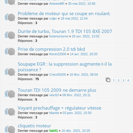
Dernier message par
AntoineBR
«
30 mai 2022, 10:58
Problème de moteur qui se coupe en roulant.
Dernier message par
coijer
«
18 mai 2022, 11:04
Réponses :
3
Durite de turbo, Touran 1.9 TDI 105 BXE 2007
Dernier message par
furienocturne
«
26 avr. 2022, 13:02
Réponses :
3
Prise de compression 2.0 tdi bkd
Dernier message par
Kevin22000
«
14 avr. 2022, 18:20
Soupape EGR : la suppression augmente-t-il la
puissance ?
Dernier message par
Criss83200
«
16 févr. 2022, 08:04
Réponses :
75
1
2
3
4
Touran TDI 105 2009 ne demarre plus
Dernier message par
vinc63
«
08 févr. 2022, 20:11
Réponses :
5
Voyant prechauffage + régulateur vitesse
Dernier message par
Marieb
«
03 janv. 2022, 15:50
Réponses :
3
cliquetis moteur
Dernier message par
fab01
«
16 déc. 2021, 10:29