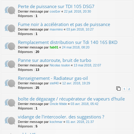
Perte de puissance sur TDI 105 DSG7
Dernier message par
cool1er
«
22 juil. 2018, 20:30
Réponses :
1
Fume noir à accélération et pas de puissance
Dernier message par
maxmino
«
03 juin 2018, 10:27
Réponses :
1
Remplacement distribution sur Tdi 140 16S BKD
Dernier message par
fab01
«
24 mai 2018, 08:20
Réponses :
20
Panne sur autoroute, bruit de turbo
Dernier message par
Nicolas toulon
«
13 mai 2018, 22:07
Réponses :
13
Renseignement - Radiateur gas-oil
Dernier message par
stef40
«
12 avr. 2018, 19:29
Réponses :
25
1
2
boîte de dégazage / récupérateur de vapeurs d'huile
Dernier message par
Oncle fétide
«
03 avr. 2018, 05:42
Réponses :
1
vidange de l'intercooler. des suggestions ?
Dernier message par
kochmar
«
01 avr. 2018, 21:37
Réponses :
5