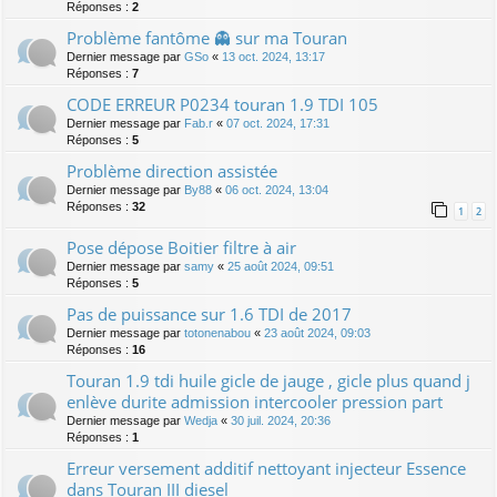
Réponses :
2
Problème fantôme 👻 sur ma Touran
Dernier message par
GSo
«
13 oct. 2024, 13:17
Réponses :
7
CODE ERREUR P0234 touran 1.9 TDI 105
Dernier message par
Fab.r
«
07 oct. 2024, 17:31
Réponses :
5
Problème direction assistée
Dernier message par
By88
«
06 oct. 2024, 13:04
Réponses :
32
1
2
Pose dépose Boitier filtre à air
Dernier message par
samy
«
25 août 2024, 09:51
Réponses :
5
Pas de puissance sur 1.6 TDI de 2017
Dernier message par
totonenabou
«
23 août 2024, 09:03
Réponses :
16
Touran 1.9 tdi huile gicle de jauge , gicle plus quand j
enlève durite admission intercooler pression part
Dernier message par
Wedja
«
30 juil. 2024, 20:36
Réponses :
1
Erreur versement additif nettoyant injecteur Essence
dans Touran III diesel