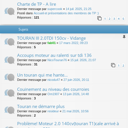
Charte de TP - A lire
Dernier message par
supercook
«
14 juil. 2025, 21:25
Posté dans
Accueil et présentations des membres de TP :)
Réponses :
121
1
2
3
4
5
Sujets
TOURAN III 2.0TDI 150cv - Vidange
Dernier message par
fab01
«
17 mars 2022, 09:23
Réponses :
5
Accoups moteur au ralenti sur tdi 136
Dernier message par
NicoTouran76
«
15 juil. 2026, 21:07
Réponses :
31
1
2
Un touran qui me hante...
Dernier message par
nicodu47
«
27 juin 2026, 20:11
Couinement au niveau des courroies
Dernier message par
Om1907
«
13 juin 2026, 14:48
Réponses :
3
Touran ne démarre plus
Dernier message par
resideur
«
21 mai 2026, 10:56
Réponses :
2
Problème! Moteur 2.0 140cv(touran T1)cale arrivé à