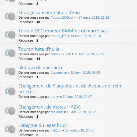
Réponses :
3
Etrange consommation d'eau
Dernier message par
Touran100Sophi
«
24 mars 2019, 21:12
Réponses :
18
Touran DSG moteur BMM ne demarre pas
Dernier message par
touran_DE
«
13 mars 2019, 09:13
Réponses :
2
Touran fuite d'huile
Dernier message par
Nasser93500
«
16 févr. 2019, 17:35
Réponses :
14
bkd pas de puissance
Dernier message par
Jacquemin
«
12 févr. 2019, 09:09
Réponses :
1
Changement de Plaquettes et de disques de frein
arrières
Dernier message par
samy
«
19 déc. 2018, 19:37
Changement de moteur (AZV)
Dernier message par
resideur
«
18 déc. 2018, 07:52
Réponses :
1
L'énigme du léger bruit
Dernier message par
mlh175
«
11 août 2018, 23:06
Réponses :
8