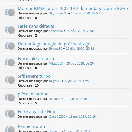
Réponses :
1
Moteur BMM turan 2007 140 démontage vanne EGR ?
Dernier message par
Skyrunner33
«
14 janv. 2020, 19:53
Réponses :
8
ratés sans défauts
Dernier message par
seisme66
«
15 déc. 2019, 23:41
Réponses :
2
Démontage bougie de préchauffage
Dernier message par
Boiseu59
«
02 déc. 2019, 20:32
Fume bleu touran
Dernier message par
Mika6513
«
29 oct. 2019, 09:26
Réponses :
5
Sifflement turbo
Dernier message par
Angel80
«
22 juil. 2019, 12:55
Réponses :
10
pièce inconnue!!
Dernier message par
resideur
«
17 mai 2019, 18:29
Réponses :
5
Filtre a gazole Noir
Dernier message par
Criss83200
«
11 mai 2019, 16:28
Panne touran
Dernier message par
daomen
«
23 avr. 2019, 23:39