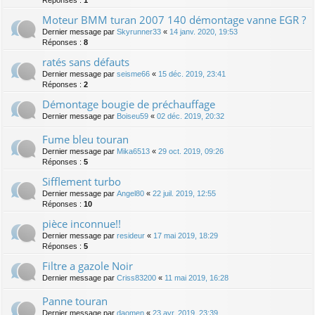
Réponses :
1
Moteur BMM turan 2007 140 démontage vanne EGR ?
Dernier message par
Skyrunner33
«
14 janv. 2020, 19:53
Réponses :
8
ratés sans défauts
Dernier message par
seisme66
«
15 déc. 2019, 23:41
Réponses :
2
Démontage bougie de préchauffage
Dernier message par
Boiseu59
«
02 déc. 2019, 20:32
Fume bleu touran
Dernier message par
Mika6513
«
29 oct. 2019, 09:26
Réponses :
5
Sifflement turbo
Dernier message par
Angel80
«
22 juil. 2019, 12:55
Réponses :
10
pièce inconnue!!
Dernier message par
resideur
«
17 mai 2019, 18:29
Réponses :
5
Filtre a gazole Noir
Dernier message par
Criss83200
«
11 mai 2019, 16:28
Panne touran
Dernier message par
daomen
«
23 avr. 2019, 23:39