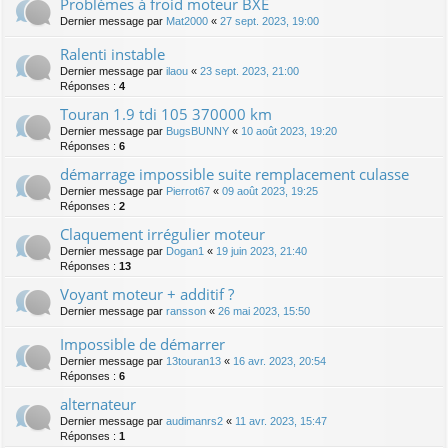
Problèmes à froid moteur BXE
Dernier message par
Mat2000
«
27 sept. 2023, 19:00
Ralenti instable
Dernier message par
ilaou
«
23 sept. 2023, 21:00
Réponses :
4
Touran 1.9 tdi 105 370000 km
Dernier message par
BugsBUNNY
«
10 août 2023, 19:20
Réponses :
6
démarrage impossible suite remplacement culasse
Dernier message par
Pierrot67
«
09 août 2023, 19:25
Réponses :
2
Claquement irrégulier moteur
Dernier message par
Dogan1
«
19 juin 2023, 21:40
Réponses :
13
Voyant moteur + additif ?
Dernier message par
ransson
«
26 mai 2023, 15:50
Impossible de démarrer
Dernier message par
13touran13
«
16 avr. 2023, 20:54
Réponses :
6
alternateur
Dernier message par
audimanrs2
«
11 avr. 2023, 15:47
Réponses :
1