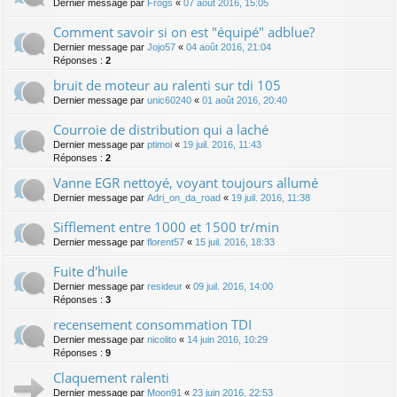
Dernier message par
Frogs
«
07 août 2016, 15:05
Comment savoir si on est "équipé" adblue?
Dernier message par
Jojo57
«
04 août 2016, 21:04
Réponses :
2
bruit de moteur au ralenti sur tdi 105
Dernier message par
unic60240
«
01 août 2016, 20:40
Courroie de distribution qui a laché
Dernier message par
ptimoi
«
19 juil. 2016, 11:43
Réponses :
2
Vanne EGR nettoyé, voyant toujours allumé
Dernier message par
Adri_on_da_road
«
19 juil. 2016, 11:38
Sifflement entre 1000 et 1500 tr/min
Dernier message par
florent57
«
15 juil. 2016, 18:33
Fuite d'huile
Dernier message par
resideur
«
09 juil. 2016, 14:00
Réponses :
3
recensement consommation TDI
Dernier message par
nicolito
«
14 juin 2016, 10:29
Réponses :
9
Claquement ralenti
Dernier message par
Moon91
«
23 juin 2016, 22:53