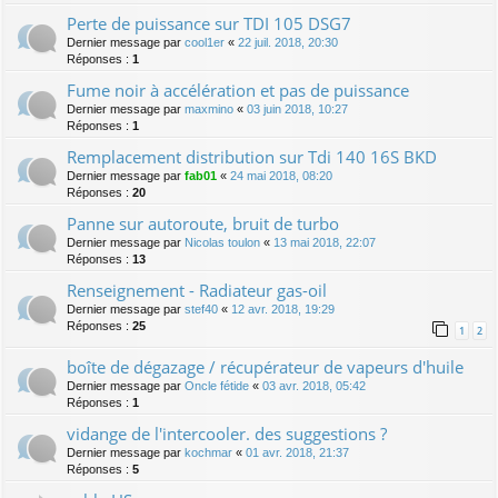
Perte de puissance sur TDI 105 DSG7
Dernier message par
cool1er
«
22 juil. 2018, 20:30
Réponses :
1
Fume noir à accélération et pas de puissance
Dernier message par
maxmino
«
03 juin 2018, 10:27
Réponses :
1
Remplacement distribution sur Tdi 140 16S BKD
Dernier message par
fab01
«
24 mai 2018, 08:20
Réponses :
20
Panne sur autoroute, bruit de turbo
Dernier message par
Nicolas toulon
«
13 mai 2018, 22:07
Réponses :
13
Renseignement - Radiateur gas-oil
Dernier message par
stef40
«
12 avr. 2018, 19:29
Réponses :
25
1
2
boîte de dégazage / récupérateur de vapeurs d'huile
Dernier message par
Oncle fétide
«
03 avr. 2018, 05:42
Réponses :
1
vidange de l'intercooler. des suggestions ?
Dernier message par
kochmar
«
01 avr. 2018, 21:37
Réponses :
5