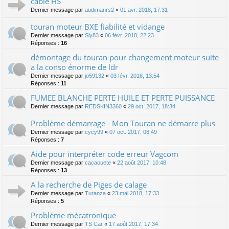
cable HS
Dernier message par
audimanrs2
«
01 avr. 2018, 17:31
touran moteur BXE fiabilité et vidange
Dernier message par
Sly83
«
06 févr. 2018, 22:23
Réponses :
16
démontage du touran pour changement moteur suite
a la conso énorme de ldr
Dernier message par
jo59132
«
03 févr. 2018, 13:54
Réponses :
11
FUMEE BLANCHE PERTE HUILE ET PERTE PUISSANCE
Dernier message par
REDSKIN3360
«
29 oct. 2017, 18:34
Problème démarrage - Mon Touran ne démarre plus
Dernier message par
cycy99
«
07 oct. 2017, 08:49
Réponses :
7
Aide pour interpréter code erreur Vagcom
Dernier message par
cacaouete
«
22 août 2017, 10:48
Réponses :
13
A la recherche de Piges de calage
Dernier message par
Turanza
«
23 mai 2018, 17:33
Réponses :
5
Problème mécatronique
Dernier message par
TS Car
«
17 août 2017, 17:34