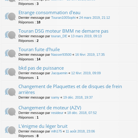
Réponses :
3
Etrange consommation d'eau
Dernier message par
Touran100Sophi
«
24 mars 2019, 21:12
Réponses :
18
Touran DSG moteur BMM ne demarre pas
Dernier message par
touran_DE
«
13 mars 2019, 09:13
Réponses :
2
Touran fuite d'huile
Dernier message par
Nasser93500
«
16 févr. 2019, 17:35
Réponses :
14
bkd pas de puissance
Dernier message par
Jacquemin
«
12 févr. 2019, 09:09
Réponses :
1
Changement de Plaquettes et de disques de frein
arrières
Dernier message par
samy
«
19 déc. 2018, 19:37
Changement de moteur (AZV)
Dernier message par
resideur
«
18 déc. 2018, 07:52
Réponses :
1
L'énigme du léger bruit
Dernier message par
mlh175
«
11 août 2018, 23:06
Réponses :
8