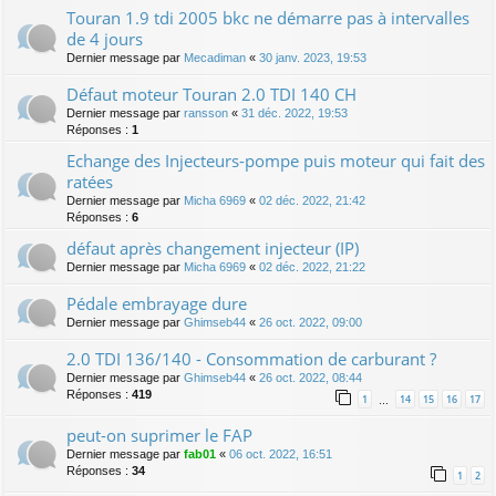
Touran 1.9 tdi 2005 bkc ne démarre pas à intervalles
de 4 jours
Dernier message par
Mecadiman
«
30 janv. 2023, 19:53
Défaut moteur Touran 2.0 TDI 140 CH
Dernier message par
ransson
«
31 déc. 2022, 19:53
Réponses :
1
Echange des Injecteurs-pompe puis moteur qui fait des
ratées
Dernier message par
Micha 6969
«
02 déc. 2022, 21:42
Réponses :
6
défaut après changement injecteur (IP)
Dernier message par
Micha 6969
«
02 déc. 2022, 21:22
Pédale embrayage dure
Dernier message par
Ghimseb44
«
26 oct. 2022, 09:00
2.0 TDI 136/140 - Consommation de carburant ?
Dernier message par
Ghimseb44
«
26 oct. 2022, 08:44
Réponses :
419
1
14
15
16
17
…
peut-on suprimer le FAP
Dernier message par
fab01
«
06 oct. 2022, 16:51
Réponses :
34
1
2