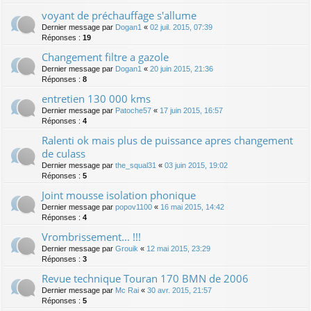
voyant de préchauffage s'allume
Dernier message par
Dogan1
«
02 juil. 2015, 07:39
Réponses :
19
Changement filtre a gazole
Dernier message par
Dogan1
«
20 juin 2015, 21:36
Réponses :
8
entretien 130 000 kms
Dernier message par
Patoche57
«
17 juin 2015, 16:57
Réponses :
4
Ralenti ok mais plus de puissance apres changement
de culass
Dernier message par
the_squal31
«
03 juin 2015, 19:02
Réponses :
5
Joint mousse isolation phonique
Dernier message par
popov1100
«
16 mai 2015, 14:42
Réponses :
4
Vrombrissement... !!!
Dernier message par
Grouik
«
12 mai 2015, 23:29
Réponses :
3
Revue technique Touran 170 BMN de 2006
Dernier message par
Mc Rai
«
30 avr. 2015, 21:57
Réponses :
5