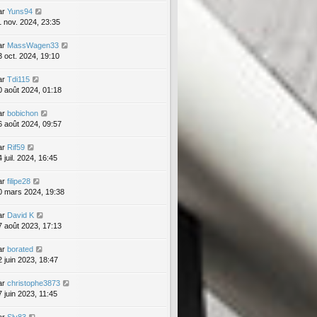
ar
Yuns94
1 nov. 2024, 23:35
ar
MassWagen33
3 oct. 2024, 19:10
ar
Tdi115
0 août 2024, 01:18
ar
bobichon
6 août 2024, 09:57
ar
Rif59
 juil. 2024, 16:45
ar
filipe28
0 mars 2024, 19:38
ar
David K
7 août 2023, 17:13
ar
borated
2 juin 2023, 18:47
ar
christophe3873
7 juin 2023, 11:45