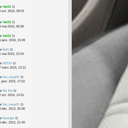
ar
fab01
6 oct. 2016, 08:53
ar
fab01
3 mai 2016, 08:28
ar
fab01
5 janv. 2016, 15:49
ar
ilad1
1 mai 2015, 23:24
ar
REDO
7 mars 2015, 13:12
ar
the_squal31
1 janv. 2015, 17:52
ar
Mc Rai
2 oct. 2014, 14:51
ar
the_squal31
3 déc. 2013, 20:38
ar
lepoulpe
9 déc. 2012, 21:49