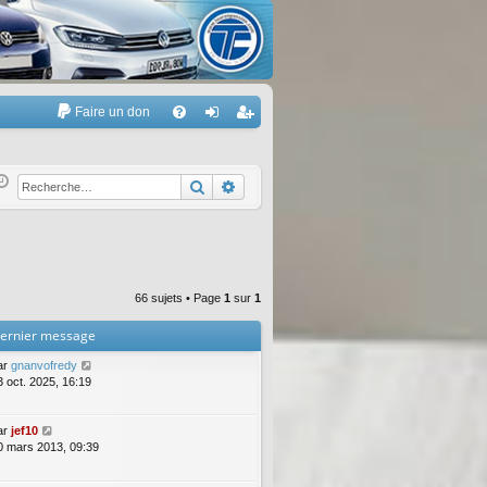
Faire un don
A
FA
on
’e
Q
ne
nr
Rechercher
Recherche avancée
xi
eg
on
ist
re
66 sujets • Page
1
sur
1
r
ernier message
ar
gnanvofredy
3 oct. 2025, 16:19
ar
jef10
0 mars 2013, 09:39