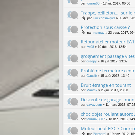
par
touran60
»
17 juil. 2017, 00:50
Trappe, œilleton,... sur le
par
Huckansawyer
»
09 déc. 20
Protection sous caisse ?
par
matmay
»
23 sept. 2017, 09
Retour atelier moteur EA1
par
fwi98
»
19 déc. 2016, 12:54
grognement passage vites
par
creepy
»
16 juil. 2017, 23:37
Problème fermeture centr
par
Gautlib
»
15 août 2017, 13:49
Bruit étrange en tourant
par
Mantek
»
25 juil. 2017, 20:30
Descente de garage : mon t
par
vavavoum
»
11 mars 2015, 07:2
choc objet roulant autoro
par
touran75007
»
18 déc. 2016, 14:
Moteur neuf EGC ? Courroi
par
[Bernard]
»
19 nov. 2012, 15