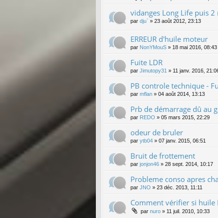
vidanges Long Life puis 
par
dju`
»
23 août 2012, 23:13
ERREUR d'huile moteur
par
NonYMouS
»
18 mai 2016, 08:43
Fuite LDR
par
Jimutopy31
»
11 janv. 2016, 21:0
PB controle technique - 
par
mflan
»
04 août 2014, 13:13
Prb de démarrage dû au g
par
REDO
»
05 mars 2015, 22:29
odeur de bruler
par
ytb04
»
07 janv. 2015, 06:51
Bruit de frottement
par
jonjon46
»
28 sept. 2014, 10:17
Probleme conso apres chan
par
JNO
»
23 déc. 2013, 11:11
Comment vérifier si huile 
par
nuro
»
11 juil. 2010, 10:33