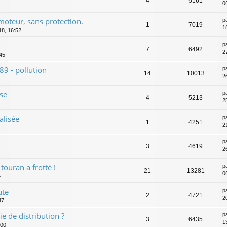
4
5161
0
 moteur, sans protection.
p
1
7019
1
18, 16:52
p
7
6492
2
:45
89 - pollution
p
14
10013
2
se
p
4
5213
2
alisée
p
1
4251
2
p
3
4619
26
ouran a frotté !
p
21
13281
0
5
ute
p
2
4721
2
47
e de distribution ?
p
3
6435
1
:00