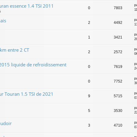
ran essence 1.4 TSI 2011
p
0
7803
1
5
ais
p
2
4492
1
p
1
3421
2
km entre 2 CT
p
2
2572
0
2015 liquide de refroidissement
p
0
7619
24
p
0
7752
3
ur Touran 1.5 TSI de 2021
p
9
5715
0
p
5
3530
2
oudoir
p
3
4710
0