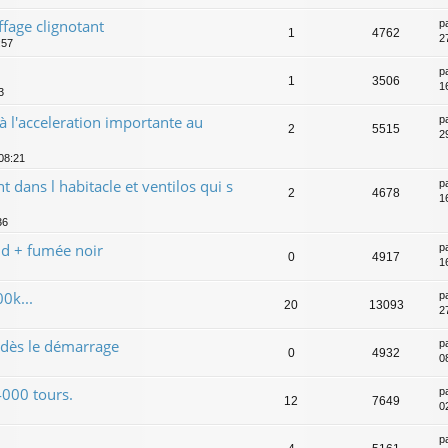
fage clignotant
p
1
4762
2
:57
p
1
3506
1
3
 l'acceleration importante au
p
2
5515
2
 08:21
dans l habitacle et ventilos qui s
p
2
4678
1
36
d + fumée noir
p
0
4917
1
0k...
p
20
13093
27
dès le démarrage
p
0
4932
0
4000 tours.
p
12
7649
0
p