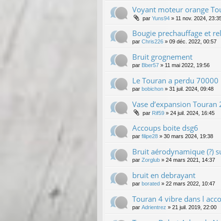
Voyant moteur orange Tou
par
Yuns94
»
11 nov. 2024, 23:3
Bougie prechauffage et rel
par
Chris226
»
09 déc. 2022, 00:57
Bruit grognement
par
Bber57
»
11 mai 2022, 19:56
Le Touran a perdu 70000 
par
bobichon
»
31 juil. 2024, 09:48
Vase d’expansion Touran 
par
Rif59
»
24 juil. 2024, 16:45
Accoups boite dsg6
par
filipe28
»
30 mars 2024, 19:38
Bruit aérodynamique (?) s
par
Zorglub
»
24 mars 2021, 14:37
bruit en debrayant
par
borated
»
22 mars 2022, 10:47
Touran 4 vibre dans l acc
par
Adrientrez
»
21 juil. 2019, 22:00