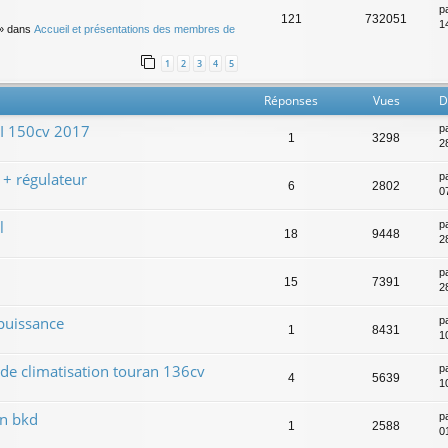
p
121
732051
14
» dans
Accueil et présentations des membres de
1
2
3
4
5
Réponses
Vues
D
DI 150cv 2017
p
1
3298
2
 + régulateur
p
6
2802
0
l
p
18
9448
2
p
15
7391
2
 puissance
p
1
8431
1
de climatisation touran 136cv
p
4
5639
10
an bkd
p
1
2588
0