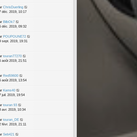
ar
ChrisDuerling
7 déc. 2019, 10:17
ar
BilbOk7
6 déc. 2019, 09:32
ar
POUPOUNE72
9 sept. 2019, 19:31
ar
touran77270
6 août 2019, 21:51
ar
Red59600
6 août 2019, 13:54
ar
Kams40
 juil. 2019, 19:54
ar
touran 93
8 avr. 2019, 10:34
ar
touran_DE
2 févr. 2019, 21:11
ar
Seb421