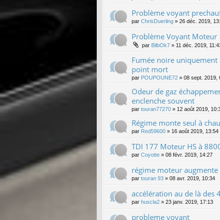
Problème voyant prechauf
par
ChrisDuerling
»
26 déc. 2019, 13
Problème Voyant Moteur
par
BilbOk7
»
11 déc. 2019, 11:4
Fumée noire uniquement à
point mort
par
POUPOUNE72
»
08 sept. 2019,
Odeur de gaz échappement 
enclenche souvent
par
touran77270
»
12 août 2019, 10:
Régime monte seul à chau
par
Red59600
»
16 août 2019, 13:54
TDI 177 Moteur HS à 8800
par
Coyotte
»
08 févr. 2019, 14:27
régime moteur augmente 
par
touran 93
»
08 avr. 2019, 10:34
accélération au de là des 
par
huscla2
»
23 janv. 2019, 17:13
probleme voyant