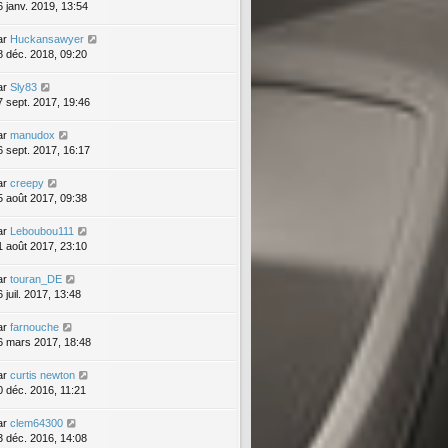
6 janv. 2019, 13:54
ar
Huckansawyer
8 déc. 2018, 09:20
ar
Sly83
7 sept. 2017, 19:46
ar
manudox
6 sept. 2017, 16:17
ar
creepy
5 août 2017, 09:38
ar
Leboubou111
1 août 2017, 23:10
ar
touran_DE
 juil. 2017, 13:48
ar
farnouche
6 mars 2017, 18:48
ar
curtis newton
0 déc. 2016, 11:21
ar
clem64300
3 déc. 2016, 14:08