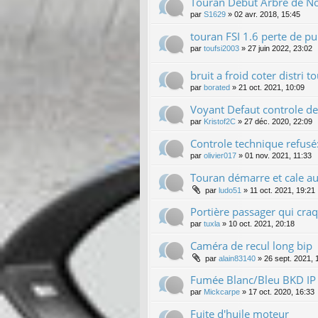
Touran Debut Arbre de No
par
S1629
»
02 avr. 2018, 15:45
touran FSI 1.6 perte de p
par
toufsi2003
»
27 juin 2022, 23:02
bruit a froid coter distri 
par
borated
»
21 oct. 2021, 10:09
Voyant Defaut controle de 
par
Kristof2C
»
27 déc. 2020, 22:09
Controle technique refusé:
par
olivier017
»
01 nov. 2021, 11:33
Touran démarre et cale au
par
ludo51
»
11 oct. 2021, 19:21
Portière passager qui craq
par
tuxla
»
10 oct. 2021, 20:18
Caméra de recul long bip
par
alain83140
»
26 sept. 2021, 
Fumée Blanc/Bleu BKD IP
par
Mickcarpe
»
17 oct. 2020, 16:33
Fuite d'huile moteur