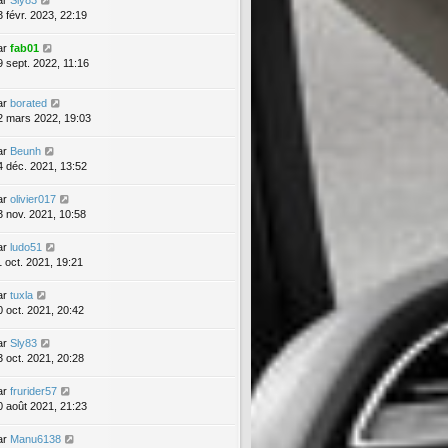
ar
Sly83
3 févr. 2023, 22:19
ar
fab01
9 sept. 2022, 11:16
ar
borated
2 mars 2022, 19:03
ar
Beunh
4 déc. 2021, 13:52
ar
olivier017
3 nov. 2021, 10:58
ar
ludo51
1 oct. 2021, 19:21
ar
tuxla
0 oct. 2021, 20:42
ar
Sly83
3 oct. 2021, 20:28
ar
frurider57
0 août 2021, 21:23
ar
Manu6138