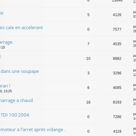
0
13646
1
te
p
5
4126
0
s cale en accelerant
p
0
7577
2
rrage.
p
7
4535
2
9:15
d
p
10
8982
1
 dans une soupape
p
3
3296
1
ran !
p
6
4085
2
0, 13:25
arrage a chaud
p
18
8193
23
TDI 100 2004
p
0
7286
1
 moteur a l'arret aprés vidange .
p
0
4119
1