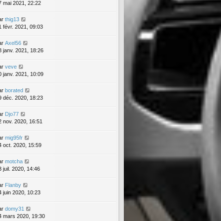
7 mai 2021, 22:22
ar
thig13
1 févr. 2021, 09:03
ar
Axel56
8 janv. 2021, 18:26
ar
veve
0 janv. 2021, 10:09
ar
borated
9 déc. 2020, 18:23
ar
Djo77
2 nov. 2020, 16:51
ar
mig95fr
4 oct. 2020, 15:59
ar
motcha
 juil. 2020, 14:46
ar
Flanby
4 juin 2020, 10:23
ar
domy31
4 mars 2020, 19:30