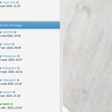
ar
supercook
 juil. 2025, 21:25
ernier message
ar
tom2446
8 mai 2026, 16:56
ar
valimar
7 avr. 2026, 09:08
ar
Hubogosse
8 sept. 2025, 02:57
ar
Hubogosse
8 sept. 2025, 02:52
ar
Oldinego11
0 août 2025, 12:32
ar
tranbert
 juil. 2025, 21:18
ar
fab01
1 déc. 2024, 22:03