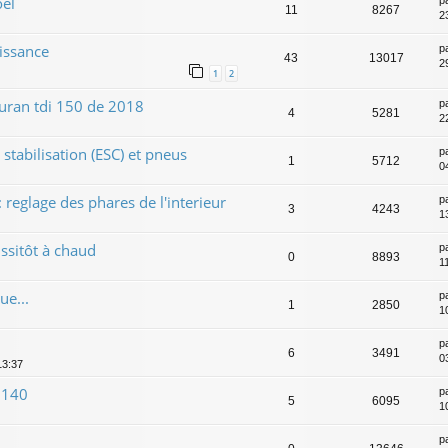
el
p
11
8267
2
uissance
p
43
13017
2
1
2
touran tdi 150 de 2018
p
4
5281
2
stabilisation (ESC) et pneus
p
1
5712
0
 reglage des phares de l'interieur
p
3
4243
1
ssitôt à chaud
p
0
8893
1
ue...
p
1
2850
1
p
6
3491
0
13:37
 140
p
5
6095
1
p