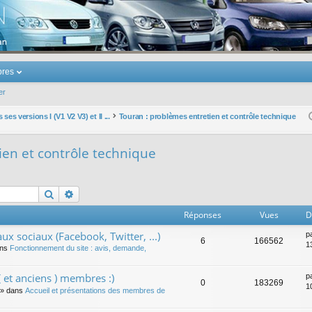
u Volkswagen Touran
res
er
ses versions I (V1 V2 V3) et II ...
Touran : problèmes entretien et contrôle technique
ien et contrôle technique
Rechercher
Recherche avancée
Réponses
Vues
D
ux sociaux (Facebook, Twitter, ...)
p
6
166562
1
ans
Fonctionnement du site : avis, demande,
 et anciens ) membres :)
p
0
183269
1
» dans
Accueil et présentations des membres de