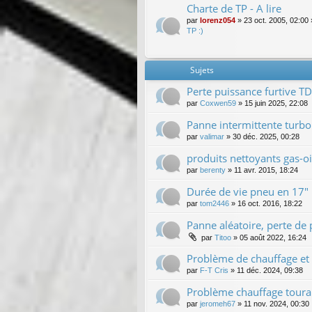
Charte de TP - A lire
par
lorenz054
»
23 oct. 2005, 02:00
TP :)
Sujets
Perte puissance furtive T
par
Coxwen59
»
15 juin 2025, 22:08
Panne intermittente turbo
par
valimar
»
30 déc. 2025, 00:28
produits nettoyants gas-oi
par
berenty
»
11 avr. 2015, 18:24
Durée de vie pneu en 17"
par
tom2446
»
16 oct. 2016, 18:22
Panne aléatoire, perte de
par
Titoo
»
05 août 2022, 16:24
Problème de chauffage et 
par
F-T Cris
»
11 déc. 2024, 09:38
Problème chauffage tour
par
jeromeh67
»
11 nov. 2024, 00:30