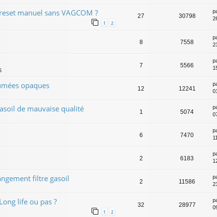
2 reset manuel sans VAGCOM ?
p
27
30798
2
1
2
p
8
7558
2
p
7
5566
1
6
Fumées opaques
p
12
12241
0
asoil de mauvaise qualité
p
1
5074
0
p
6
7470
1
p
2
6183
1
gement filtre gasoil
p
2
11586
2
Long life ou pas ?
p
32
28977
0
1
2