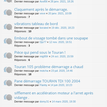
Dernier message par
Axel56
«
28 janv. 2021, 18:26
Claquement après le démarrage.
Dernier message par
veve
«
20 janv. 2021, 10:09
Réponses :
7
vibrations tableau de bord
Dernier message par
borated
«
19 déc. 2020, 18:23
Réponses :
10
Embout de vissage tombé dans une soupape
Dernier message par
Djo77
«
12 nov. 2020, 16:51
Réponses :
3
Pièce qui pend sous le Touran !
Dernier message par
mig95fr
«
24 oct. 2020, 15:59
Réponses :
6
Touran 105 problème démarrage a chaud
Dernier message par
motcha
«
23 juil. 2020, 14:46
Réponses :
18
Pane démarrage TOURAN TDI 100 2004
Dernier message par
Flanby
«
14 juin 2020, 10:23
sifflement en accélération moteur a l'arret aprés
vidange .
Dernier message par
domy31
«
14 mars 2020, 19:30