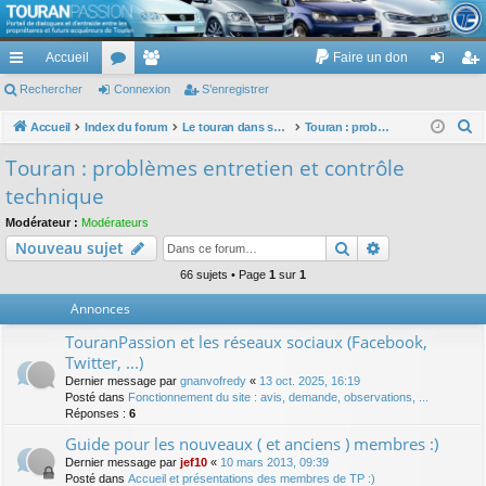
TouranPassion
Accueil
Faire un don
Le forum des propriétaires ou futurs acquéreurs du Volkswagen Touran
cc
Rechercher
or
Connexion
e
S’enregistrer
on
’e
ès
u
m
ne
nr
R
Accueil
Index du forum
Le touran dans ses versions I (V1 V2 V3) et II ...
Touran : problèmes entretien et contrôle technique
e
ra
m
br
xi
eg
Touran : problèmes entretien et contrôle
c
pi
s
es
on
ist
technique
h
de
re
e
Modérateur :
Modérateurs
Rechercher
Recherche av
Nouveau sujet
r
r
c
66 sujets • Page
1
sur
1
h
Annonces
e
TouranPassion et les réseaux sociaux (Facebook,
r
Twitter, ...)
Dernier message par
gnanvofredy
«
13 oct. 2025, 16:19
Posté dans
Fonctionnement du site : avis, demande, observations, ...
Réponses :
6
Guide pour les nouveaux ( et anciens ) membres :)
Dernier message par
jef10
«
10 mars 2013, 09:39
Posté dans
Accueil et présentations des membres de TP :)