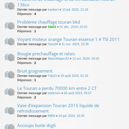
136cv
Dernier message par
tranbert
«
10 juil. 2025, 21:18
Réponses :
4
Problème chauffage touran bkd
Dernier message par
fab01
«
01 déc. 2024, 22:03
Réponses :
1
Voyant moteur orange Touran essence 1.4 TSI 2011
Dernier message par
Yuns94
«
11 nov. 2024, 23:35
Bougie prechauffage et relais
Dernier message par
MassWagen33
«
13 oct. 2024, 19:10
Réponses :
2
Bruit grognement
Dernier message par
Tdi115
«
20 août 2024, 01:18
Réponses :
1
Le Touran a perdu 70000 km entre 2 CT
Dernier message par
bobichon
«
06 août 2024, 09:57
Réponses :
2
Vase d’expansion Touran 2015 liquide de
refroidissement
Dernier message par
Rif59
«
24 juil. 2024, 16:45
Accoups boite dsg6