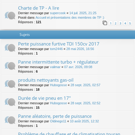
Charte de TP - A lire
Dernier message par
supercook
«
14 juil. 2025, 21:25
Posté dans
Accueil et présentations des membres de TP :)
Réponses :
121
1
2
3
4
5
Sujets
Perte puissance furtive TDI 150cv 2017
Dernier message par
tom2446
«
28 mai 2026, 16:56
Réponses :
1
Panne intermittente turbo + régulateur
Dernier message par
valimar
«
07 avr. 2026, 09:08
Réponses :
6
produits nettoyants gas-oil
Dernier message par
Hubogosse
«
28 sept. 2025, 02:57
Réponses :
18
Durée de vie pneu en 17"
Dernier message par
Hubogosse
«
28 sept. 2025, 02:52
Réponses :
15
Panne aléatoire, perte de puissance
Dernier message par
Oldinego11
«
10 août 2025, 12:32
Réponses :
1
Problème de chauffage et de climatisation touran