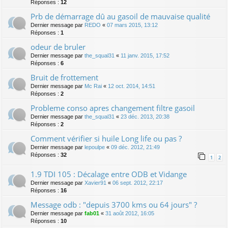
Réponses :
12
Prb de démarrage dû au gasoil de mauvaise qualité
Dernier message par
REDO
«
07 mars 2015, 13:12
Réponses :
1
odeur de bruler
Dernier message par
the_squal31
«
11 janv. 2015, 17:52
Réponses :
6
Bruit de frottement
Dernier message par
Mc Rai
«
12 oct. 2014, 14:51
Réponses :
2
Probleme conso apres changement filtre gasoil
Dernier message par
the_squal31
«
23 déc. 2013, 20:38
Réponses :
2
Comment vérifier si huile Long life ou pas ?
Dernier message par
lepoulpe
«
09 déc. 2012, 21:49
Réponses :
32
1
2
1.9 TDI 105 : Décalage entre ODB et Vidange
Dernier message par
Xavier91
«
06 sept. 2012, 22:17
Réponses :
16
Message odb : "depuis 3700 kms ou 64 jours" ?
Dernier message par
fab01
«
31 août 2012, 16:05
Réponses :
10