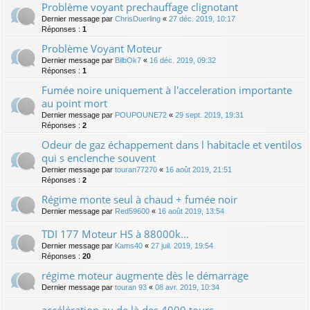
Problème voyant prechauffage clignotant
Dernier message par
ChrisDuerling
«
27 déc. 2019, 10:17
Réponses :
1
Problème Voyant Moteur
Dernier message par
BilbOk7
«
16 déc. 2019, 09:32
Réponses :
1
Fumée noire uniquement à l'acceleration importante
au point mort
Dernier message par
POUPOUNE72
«
29 sept. 2019, 19:31
Réponses :
2
Odeur de gaz échappement dans l habitacle et ventilos
qui s enclenche souvent
Dernier message par
touran77270
«
16 août 2019, 21:51
Réponses :
2
Régime monte seul à chaud + fumée noir
Dernier message par
Red59600
«
16 août 2019, 13:54
TDI 177 Moteur HS à 88000k...
Dernier message par
Kams40
«
27 juil. 2019, 19:54
Réponses :
20
régime moteur augmente dès le démarrage
Dernier message par
touran 93
«
08 avr. 2019, 10:34