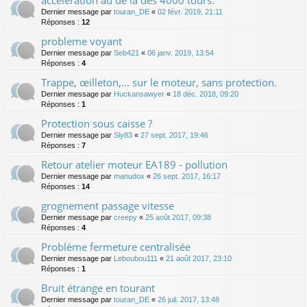
accélération au de là des 4000 tours.
Dernier message par
touran_DE
«
02 févr. 2019, 21:11
Réponses :
12
probleme voyant
Dernier message par
Seb421
«
06 janv. 2019, 13:54
Réponses :
4
Trappe, œilleton,... sur le moteur, sans protection.
Dernier message par
Huckansawyer
«
18 déc. 2018, 09:20
Réponses :
1
Protection sous caisse ?
Dernier message par
Sly83
«
27 sept. 2017, 19:46
Réponses :
7
Retour atelier moteur EA189 - pollution
Dernier message par
manudox
«
26 sept. 2017, 16:17
Réponses :
14
grognement passage vitesse
Dernier message par
creepy
«
25 août 2017, 09:38
Réponses :
4
Problème fermeture centralisée
Dernier message par
Leboubou111
«
21 août 2017, 23:10
Réponses :
1
Bruit étrange en tourant
Dernier message par
touran_DE
«
26 juil. 2017, 13:48