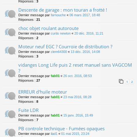
Réponses :
3
Descente de garage : mon touran a frotté !
Dernier message par
farnouche
«
06 mars 2017, 18:48
Réponses :
21
choc objet roulant autoroute
Dernier message par
curtis newton
«
20 déc. 2016, 11:21
Réponses :
2
Moteur neuf EGC ? Courroie de distribution ?
Dernier message par
clem64300
«
13 déc. 2016, 14:08
Réponses :
3
vidanges Long Life puis 2 reset manuel sans VAGCOM
?
Dernier message par
fab01
«
26 oct. 2016, 08:53
Réponses :
27
1
2
ERREUR d'huile moteur
Dernier message par
fab01
«
23 mai 2016, 08:28
Réponses :
8
Fuite LDR
Dernier message par
fab01
«
15 janv. 2016, 15:49
Réponses :
7
PB controle technique - Fumées opaques
Dernier message par
ilad1
«
01 mai 2015, 23:24