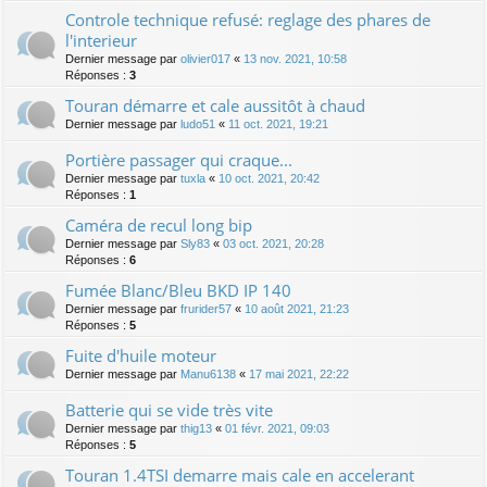
Controle technique refusé: reglage des phares de
l'interieur
Dernier message par
olivier017
«
13 nov. 2021, 10:58
Réponses :
3
Touran démarre et cale aussitôt à chaud
Dernier message par
ludo51
«
11 oct. 2021, 19:21
Portière passager qui craque...
Dernier message par
tuxla
«
10 oct. 2021, 20:42
Réponses :
1
Caméra de recul long bip
Dernier message par
Sly83
«
03 oct. 2021, 20:28
Réponses :
6
Fumée Blanc/Bleu BKD IP 140
Dernier message par
frurider57
«
10 août 2021, 21:23
Réponses :
5
Fuite d'huile moteur
Dernier message par
Manu6138
«
17 mai 2021, 22:22
Batterie qui se vide très vite
Dernier message par
thig13
«
01 févr. 2021, 09:03
Réponses :
5
Touran 1.4TSI demarre mais cale en accelerant