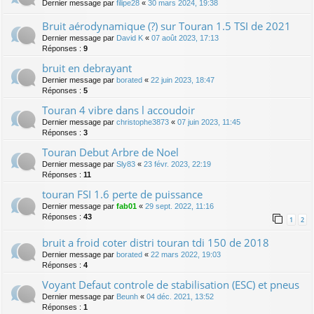
Dernier message par
filipe28
«
30 mars 2024, 19:38
Bruit aérodynamique (?) sur Touran 1.5 TSI de 2021
Dernier message par
David K
«
07 août 2023, 17:13
Réponses :
9
bruit en debrayant
Dernier message par
borated
«
22 juin 2023, 18:47
Réponses :
5
Touran 4 vibre dans l accoudoir
Dernier message par
christophe3873
«
07 juin 2023, 11:45
Réponses :
3
Touran Debut Arbre de Noel
Dernier message par
Sly83
«
23 févr. 2023, 22:19
Réponses :
11
touran FSI 1.6 perte de puissance
Dernier message par
fab01
«
29 sept. 2022, 11:16
Réponses :
43
1
2
bruit a froid coter distri touran tdi 150 de 2018
Dernier message par
borated
«
22 mars 2022, 19:03
Réponses :
4
Voyant Defaut controle de stabilisation (ESC) et pneus
Dernier message par
Beunh
«
04 déc. 2021, 13:52
Réponses :
1