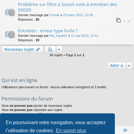
Problème sur filtre à Gasoil suite à entretien des
90000
Dernier message par
Grouik
«
23 mars 2012, 10:30
Réponses :
25
1
2
Entretien : erreur type huile ?
Dernier message par
the_squal31
«
11 mai 2010, 12:41
Réponses :
19
Nouveau sujet
66 sujets • Page
1
sur
1
Aller à
Qui est en ligne
Utilisateurs parcourant ce forum : Aucun utilisateur enregistré et 2 invités
Permissions du forum
Vous
ne pouvez pas
poster de nouveaux sujets
Vous
ne pouvez pas
répondre aux sujets
Vous
ne pouvez pas
modifier vos messages
Vous
ne pouvez pas
supprimer vos messages
En poursuivant votre navigation, vous acceptez
Vous
ne pouvez pas
joindre des fichiers
l’utilisation de cookies.
En savoir plus
Accueil
Index du forum