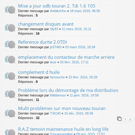
Mise a jour odb touran 2. Tdi 1.6 105
Dernier message par
thebikerfou
«
18 mars 2016, 06:55
Réponses :
5
changement disques avant
Dernier message par
Sly83
«
11 mars 2016, 15:11
Réponses :
16
Reference durite 2.0TDI
Dernier message par
js57460
«
03 mars 2016, 18:34
emplacement du contacteur de marche arriere
Dernier message par
teus
«
26 févr. 2016, 17:11
complement d huile
Dernier message par
farnouche
«
22 févr. 2016, 20:28
Réponses :
8
Problème lors du démontage de ma distribution
Dernier message par
thitidamour
«
11 janv. 2016, 19:58
Réponses :
11
Multi problèmes sur mon nouveau touran
Dernier message par
TSI140
«
10 déc. 2015, 09:36
Réponses :
32
1
2
R.A.Z temoin maintenance huile en long life
Dernier message par
Touransportline
«
08 nov. 2015, 17:52