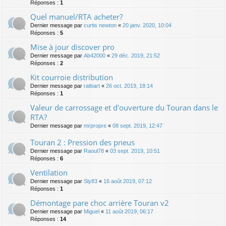
Réponses :
1
Quel manuel/RTA acheter?
Dernier message par
curtis newton
«
20 janv. 2020, 10:04
Réponses :
5
Mise à jour discover pro
Dernier message par
Ab42000
«
29 déc. 2019, 21:52
Réponses :
2
Kit courroie distribution
Dernier message par
ratbart
«
26 oct. 2019, 18:14
Réponses :
1
Valeur de carrossage et d'ouverture du Touran dans le
RTA?
Dernier message par
mrpropre
«
08 sept. 2019, 12:47
Touran 2 : Pression des pneus
Dernier message par
Raoul78
«
03 sept. 2019, 10:51
Réponses :
6
Ventilation
Dernier message par
Sly83
«
16 août 2019, 07:12
Réponses :
1
Démontage pare choc arrière Touran v2
Dernier message par
Miguel
«
11 août 2019, 06:17
Réponses :
14