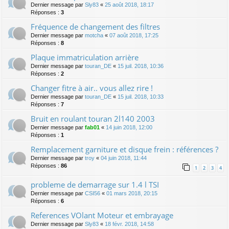
Dernier message par
Sly83
«
25 août 2018, 18:17
Réponses :
3
Fréquence de changement des filtres
Dernier message par
motcha
«
07 août 2018, 17:25
Réponses :
8
Plaque immatriculation arrière
Dernier message par
touran_DE
«
15 juil. 2018, 10:36
Réponses :
2
Changer fitre à air.. vous allez rire !
Dernier message par
touran_DE
«
15 juil. 2018, 10:33
Réponses :
7
Bruit en roulant touran 2l140 2003
Dernier message par
fab01
«
14 juin 2018, 12:00
Réponses :
1
Remplacement garniture et disque frein : références ?
Dernier message par
troy
«
04 juin 2018, 11:44
Réponses :
86
1
2
3
4
probleme de demarrage sur 1.4 l TSI
Dernier message par
CSI56
«
01 mars 2018, 20:15
Réponses :
6
References VOlant Moteur et embrayage
Dernier message par
Sly83
«
18 févr. 2018, 14:58