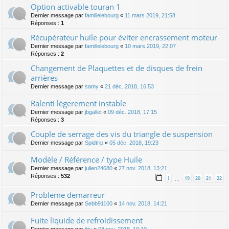
Option activable touran 1
Dernier message par
famillelebourg
«
11 mars 2019, 21:58
Réponses :
1
Récupérateur huile pour éviter encrassement moteur
Dernier message par
famillelebourg
«
10 mars 2019, 22:07
Réponses :
2
Changement de Plaquettes et de disques de frein
arrières
Dernier message par
samy
«
21 déc. 2018, 16:53
Ralenti légerement instable
Dernier message par
jbgallet
«
09 déc. 2018, 17:15
Réponses :
3
Couple de serrage des vis du triangle de suspension
Dernier message par
Spidtrip
«
05 déc. 2018, 19:23
Modèle / Référence / type Huile
Dernier message par
julien24680
«
27 nov. 2018, 13:21
Réponses :
532
1
19
20
21
22
…
Probleme demarreur
Dernier message par
Sebb91100
«
14 nov. 2018, 14:21
Fuite liquide de refroidissement
Dernier message par
itty
«
08 nov. 2018, 10:10