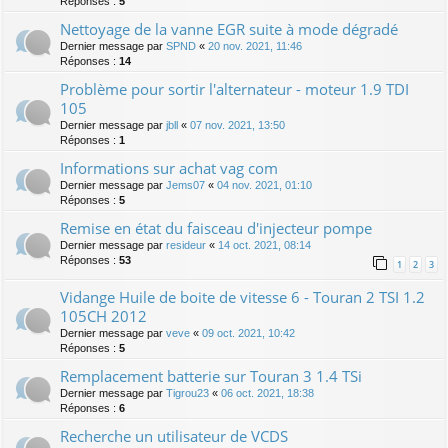
Réponses :
5
Nettoyage de la vanne EGR suite à mode dégradé
Dernier message par
SPND
«
20 nov. 2021, 11:46
Réponses :
14
Problème pour sortir l'alternateur - moteur 1.9 TDI
105
Dernier message par
jbll
«
07 nov. 2021, 13:50
Réponses :
1
Informations sur achat vag com
Dernier message par
Jems07
«
04 nov. 2021, 01:10
Réponses :
5
Remise en état du faisceau d'injecteur pompe
Dernier message par
resideur
«
14 oct. 2021, 08:14
Réponses :
53
1
2
3
Vidange Huile de boite de vitesse 6 - Touran 2 TSI 1.2
105CH 2012
Dernier message par
veve
«
09 oct. 2021, 10:42
Réponses :
5
Remplacement batterie sur Touran 3 1.4 TSi
Dernier message par
Tigrou23
«
06 oct. 2021, 18:38
Réponses :
6
Recherche un utilisateur de VCDS