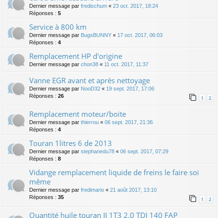
Dernier message par
fredischum
«
23 oct. 2017, 18:24
Réponses :
5
Service à 800 km
Dernier message par
BugsBUNNY
«
17 oct. 2017, 06:03
Réponses :
4
Remplacement HP d'origine
Dernier message par
chon38
«
11 oct. 2017, 11:37
Vanne EGR avant et après nettoyage
Dernier message par
NooD32
«
19 sept. 2017, 17:06
Réponses :
26
1
2
Remplacement moteur/boite
Dernier message par
thierrou
«
06 sept. 2017, 21:36
Réponses :
4
Touran 1litres 6 de 2013
Dernier message par
stephanedu78
«
06 sept. 2017, 07:29
Réponses :
8
Vidange remplacement liquide de freins le faire soi
même
Dernier message par
fredimario
«
21 août 2017, 13:10
Réponses :
35
1
2
Quantité huile touran II 1T3 2.0 TDI 140 FAP