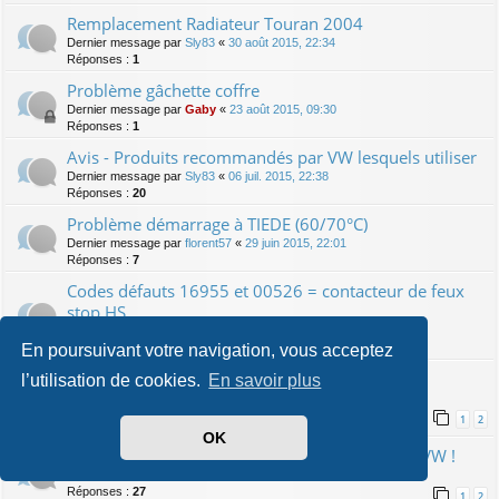
Remplacement Radiateur Touran 2004
Dernier message par
Sly83
«
30 août 2015, 22:34
Réponses :
1
Problème gâchette coffre
Dernier message par
Gaby
«
23 août 2015, 09:30
Réponses :
1
Avis - Produits recommandés par VW lesquels utiliser
Dernier message par
Sly83
«
06 juil. 2015, 22:38
Réponses :
20
Problème démarrage à TIEDE (60/70°C)
Dernier message par
florent57
«
29 juin 2015, 22:01
Réponses :
7
Codes défauts 16955 et 00526 = contacteur de feux
stop HS
Dernier message par
Mc Rai
«
14 juin 2015, 15:56
Réponses :
1
En poursuivant votre navigation, vous acceptez
Tuto : changement du bloc ABS
l’utilisation de cookies.
En savoir plus
Dernier message par
matmou
«
16 sept. 2019, 14:44
Réponses :
36
1
2
OK
Huile Long life : prix exorbitant en concession VW !
Dernier message par
lepoulpe
«
10 janv. 2015, 12:37
Réponses :
27
1
2