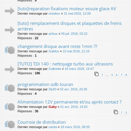
Réponses :
9
[tuto]reparation fixations moteur essuie glace AV
Dernier message par
resideur
«
31 mai 2016, 12:09
[tuto] remplacement disques et plaquettes de freins
arrières
Dernier message par
arthus
«
09 juil. 2018, 03:22
Réponses :
22
changement disque avant reste 1mm ??
Dernier message par
Gabfox
«
10 mai 2016, 21:16
Réponses :
1
[TUTO] TDI 140 : nettoyage turbo aux ultrasons
Dernier message par
Galinette
«
18 mars 2026, 19:47
Réponses :
186
1
5
6
7
8
…
programmation odb touran
Dernier message par
Sly83
«
02 avr. 2016, 20:36
Réponses :
4
Alimentation 12V permanente et/ou après contact ?
Dernier message par
Gaby
«
01 avr. 2016, 14:03
Réponses :
35
1
2
Courroie de distribution
Dernier message par
nasita
«
18 mars 2016, 06:55