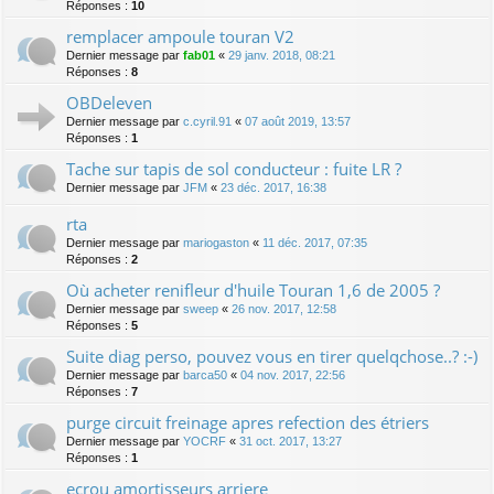
Réponses :
10
remplacer ampoule touran V2
Dernier message par
fab01
«
29 janv. 2018, 08:21
Réponses :
8
OBDeleven
Dernier message par
c.cyril.91
«
07 août 2019, 13:57
Réponses :
1
Tache sur tapis de sol conducteur : fuite LR ?
Dernier message par
JFM
«
23 déc. 2017, 16:38
rta
Dernier message par
mariogaston
«
11 déc. 2017, 07:35
Réponses :
2
Où acheter renifleur d'huile Touran 1,6 de 2005 ?
Dernier message par
sweep
«
26 nov. 2017, 12:58
Réponses :
5
Suite diag perso, pouvez vous en tirer quelqchose..? :-)
Dernier message par
barca50
«
04 nov. 2017, 22:56
Réponses :
7
purge circuit freinage apres refection des étriers
Dernier message par
YOCRF
«
31 oct. 2017, 13:27
Réponses :
1
ecrou amortisseurs arriere