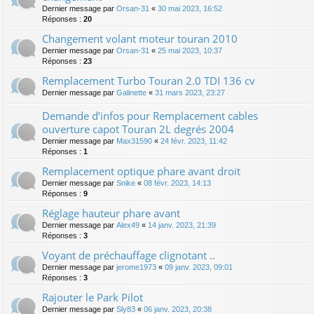
Dernier message par
Orsan-31
«
30 mai 2023, 16:52
Réponses :
20
Changement volant moteur touran 2010
Dernier message par
Orsan-31
«
25 mai 2023, 10:37
Réponses :
23
Remplacement Turbo Touran 2.0 TDI 136 cv
Dernier message par
Galinette
«
31 mars 2023, 23:27
Demande d’infos pour Remplacement cables
ouverture capot Touran 2L degrés 2004
Dernier message par
Max31590
«
24 févr. 2023, 11:42
Réponses :
1
Remplacement optique phare avant droit
Dernier message par
Snike
«
08 févr. 2023, 14:13
Réponses :
9
Réglage hauteur phare avant
Dernier message par
Alex49
«
14 janv. 2023, 21:39
Réponses :
3
Voyant de préchauffage clignotant ..
Dernier message par
jerome1973
«
09 janv. 2023, 09:01
Réponses :
3
Rajouter le Park Pilot
Dernier message par
Sly83
«
06 janv. 2023, 20:38