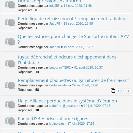
Durites dépressions d'air turbo
Dernier message par
mig95fr
«
14 nov. 2020, 21:46
Réponses :
8
Perte liquide refroissement / remplacement radiateur
Dernier message par
Jacq78
«
19 sept. 2020, 18:59
Réponses :
1
Quelles astuces pour changer le Spi sortie moteur AZV
?
Dernier message par
Jacq78
«
19 sept. 2020, 18:57
tuyau débranché et odeurs d'échappement dans
l'habitable
Dernier message par
LetouranTSI92
«
01 août 2020, 10:37
Réponses :
14
Remplacement plaquettes ou garnitures de frein avant
Dernier message par
curtis newton
«
24 juil. 2020, 11:41
Réponses :
58
1
2
3
Help! Alliance perdue dans le système d'aération
Dernier message par
radetfred@gmail.com
«
14 juil. 2020, 07:13
Réponses :
10
Panne USB + prises allume cigares
Dernier message par
jcpinoteau
«
17 juin 2020, 17:56