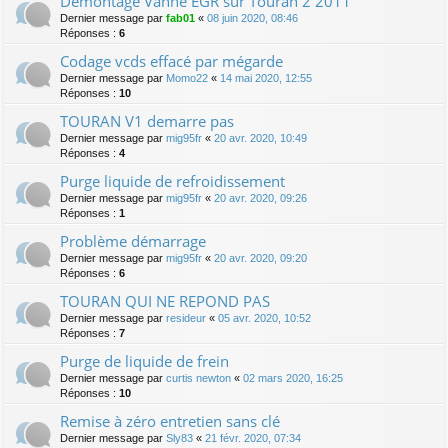
Démontage Vanne EGR sur Touran 2 2011
Dernier message par
fab01
«
08 juin 2020, 08:46
Réponses :
6
Codage vcds effacé par mégarde
Dernier message par
Momo22
«
14 mai 2020, 12:55
Réponses :
10
TOURAN V1 demarre pas
Dernier message par
mig95fr
«
20 avr. 2020, 10:49
Réponses :
4
Purge liquide de refroidissement
Dernier message par
mig95fr
«
20 avr. 2020, 09:26
Réponses :
1
Problème démarrage
Dernier message par
mig95fr
«
20 avr. 2020, 09:20
Réponses :
6
TOURAN QUI NE REPOND PAS
Dernier message par
resideur
«
05 avr. 2020, 10:52
Réponses :
7
Purge de liquide de frein
Dernier message par
curtis newton
«
02 mars 2020, 16:25
Réponses :
10
Remise à zéro entretien sans clé
Dernier message par
Sly83
«
21 févr. 2020, 07:34