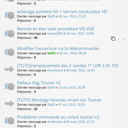
Réponses :
3
eclairage portiere HS + serrure conducteur HS
Dernier message par
Sly83
«
06 nov. 2015, 21:20
Réponses :
6
Remise en état suite procédure VEI VGE
Dernier message par
touran2003
«
05 nov. 2015, 22:56
Réponses :
40
1
2
Modifier l'ouverture via la télécommande
Dernier message par
fab01
«
02 nov. 2015, 08:29
Réponses :
8
[TUTO]remplacement des 2 sondes T° LDR 2.0L TDI
Dernier message par
mousmane
«
08 sept. 2019, 16:23
Réponses :
6
Defaux Vag Touran V2
Dernier message par
Sly83
«
15 oct. 2015, 20:38
Réponses :
3
(TUTO) Montage faisceau smart sur Touran
Dernier message par
Sly83
«
07 oct. 2015, 22:05
Réponses :
22
Problème commande au volant touran v2
Dernier message par
thebikerfou
«
09 sept. 2015, 21:22
Réponses :
2