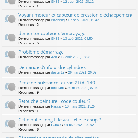
Dernier message par
Sly83
«
12 sept. 2021, 20:12
Réponses :
1
Voyant moteur et capteur de pression d'échappement
Dernier message par
chicheng
«
02 sept. 2021, 15:42
Réponses :
2
démonter capteur d'embrayage
Dernier message par
Sly83
«
13 août 2021, 08:50
Réponses :
5
Problème démarrage
Dernier message par
Adn
«
12 août 2021, 18:28
Demande d'info ordre cylindres
Dernier message par
daster12
«
29 mai 2021, 20:09
Perte de puissance touran 2l tdi 140
Dernier message par
toniotam
«
20 mars 2021, 07:40
Réponses :
9
Retouche peinture.. code couleur?
Dernier message par
Pascal
«
16 mars 2021, 13:24
Réponses :
1
Cette huile Long Life vaut-elle le coup ?
Dernier message par
Fab00
«
09 févr. 2021, 20:02
Réponses :
6