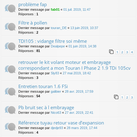
problème fap
Dernier message par
fab01
«
01 juil. 2019, 11:47
Réponses :
1
Filtre à pollen
Dernier message par
touran_DE
«
13 juin 2019, 10:37
Réponses :
2
TDI105 : vidange filtre soi même
Dernier message par
Dealpepe
«
01 juin 2019, 14:38
Réponses :
81
1
2
3
4
retrouver le kit volant moteur et embrayage
correspondant a mon Touran I Phase 2 1.9 TDi 105cv
Dernier message par
Sly83
«
27 mai 2019, 18:42
Réponses :
3
Entretien touran 1.6 FSi
Dernier message par
galibier
«
28 avr. 2019, 17:59
Réponses :
54
1
2
3
Pb bruit sec à l embrayage
Dernier message par
Nico63
«
27 avr. 2019, 22:41
Référence tuyau retour vase d’expansion
Dernier message par
djedje93
«
28 mars 2019, 17:44
Réponses :
4