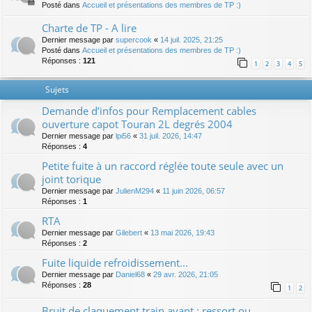
Posté dans
Accueil et présentations des membres de TP :)
Charte de TP - A lire
Dernier message par
supercook
«
14 juil. 2025, 21:25
Posté dans
Accueil et présentations des membres de TP :)
Réponses :
121
1
2
3
4
5
Sujets
Demande d’infos pour Remplacement cables
ouverture capot Touran 2L degrés 2004
Dernier message par
lpi56
«
31 juil. 2026, 14:47
Réponses :
4
Petite fuite à un raccord réglée toute seule avec un
joint torique
Dernier message par
JulienM294
«
11 juin 2026, 06:57
Réponses :
1
RTA
Dernier message par
Gilebert
«
13 mai 2026, 19:43
Réponses :
2
Fuite liquide refroidissement...
Dernier message par
Daniel68
«
29 avr. 2026, 21:05
Réponses :
28
1
2
Bruit de claquement train avant : ressort ou