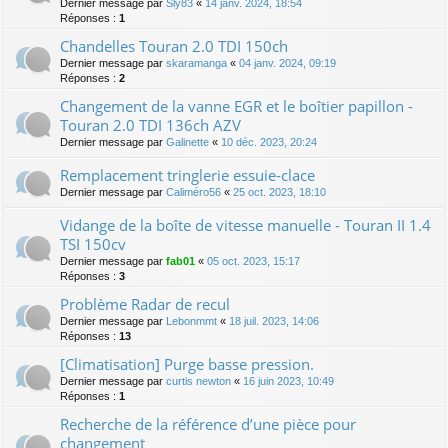
Dernier message par
Sly83
«
14 janv. 2024, 18:54
Réponses :
1
Chandelles Touran 2.0 TDI 150ch
Dernier message par
skaramanga
«
04 janv. 2024, 09:19
Réponses :
2
Changement de la vanne EGR et le boîtier papillon -
Touran 2.0 TDI 136ch AZV
Dernier message par
Galinette
«
10 déc. 2023, 20:24
Remplacement tringlerie essuie-clace
Dernier message par
Caliméro56
«
25 oct. 2023, 18:10
Vidange de la boîte de vitesse manuelle - Touran II 1.4
TSI 150cv
Dernier message par
fab01
«
05 oct. 2023, 15:17
Réponses :
3
Problème Radar de recul
Dernier message par
Lebonmmt
«
18 juil. 2023, 14:06
Réponses :
13
[Climatisation] Purge basse pression.
Dernier message par
curtis newton
«
16 juin 2023, 10:49
Réponses :
1
Recherche de la référence d’une pièce pour
changement