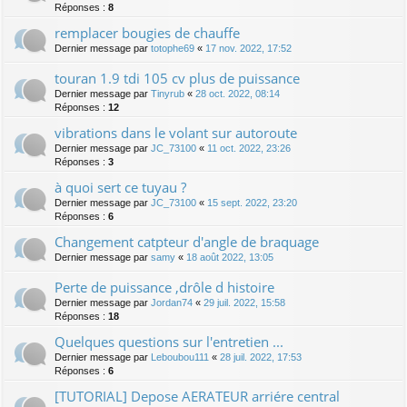
Réponses :
8
remplacer bougies de chauffe
Dernier message par
totophe69
«
17 nov. 2022, 17:52
touran 1.9 tdi 105 cv plus de puissance
Dernier message par
Tinyrub
«
28 oct. 2022, 08:14
Réponses :
12
vibrations dans le volant sur autoroute
Dernier message par
JC_73100
«
11 oct. 2022, 23:26
Réponses :
3
à quoi sert ce tuyau ?
Dernier message par
JC_73100
«
15 sept. 2022, 23:20
Réponses :
6
Changement catpteur d'angle de braquage
Dernier message par
samy
«
18 août 2022, 13:05
Perte de puissance ,drôle d histoire
Dernier message par
Jordan74
«
29 juil. 2022, 15:58
Réponses :
18
Quelques questions sur l'entretien ...
Dernier message par
Leboubou111
«
28 juil. 2022, 17:53
Réponses :
6
[TUTORIAL] Depose AERATEUR arriére central