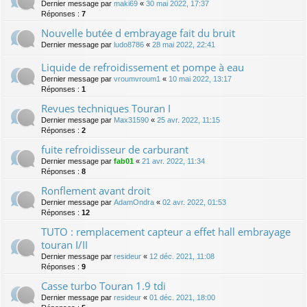
Dernier message par
maki69
«
30 mai 2022, 17:37
Réponses :
7
Nouvelle butée d embrayage fait du bruit
Dernier message par
ludo8786
«
28 mai 2022, 22:41
Liquide de refroidissement et pompe à eau
Dernier message par
vroumvroum1
«
10 mai 2022, 13:17
Réponses :
1
Revues techniques Touran I
Dernier message par
Max31590
«
25 avr. 2022, 11:15
Réponses :
2
fuite refroidisseur de carburant
Dernier message par
fab01
«
21 avr. 2022, 11:34
Réponses :
8
Ronflement avant droit
Dernier message par
AdamOndra
«
02 avr. 2022, 01:53
Réponses :
12
TUTO : remplacement capteur a effet hall embrayage
touran I/II
Dernier message par
resideur
«
12 déc. 2021, 11:08
Réponses :
9
Casse turbo Touran 1.9 tdi
Dernier message par
resideur
«
01 déc. 2021, 18:00