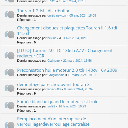
Dernier message par
L7BO
«
10 avr. 2024, 13:18
Touran 1.2 tsi : distribution
Dernier message par
curtis newton
«
05 avr. 2024, 18:08
Réponses :
1
Changement disques et plaquettes Touran II 1.6 tdi
115 ch
Dernier message par
bckinex
«
01 avr. 2024, 10:15
Réponses :
5
[TUTO] Touran 2.0 TDI 136ch AZV - Changement
radiateur EGR
Dernier message par
Galinette
«
21 mars 2024, 13:56
Préconisation huile moteur 2.0 tdi 140cv 16v 2009
Dernier message par
Greglensois
«
11 mars 2024, 19:21
démontage pare choc avant touran 3
Dernier message par
lapinou80
«
03 mars 2024, 20:34
Réponses :
9
Fumée blanche quand le moteur est froid
Dernier message par
sof92
«
16 févr. 2024, 10:23
Réponses :
1
Remplacement d'un interrupeur de
verrouillage/deverrouilage centralisé