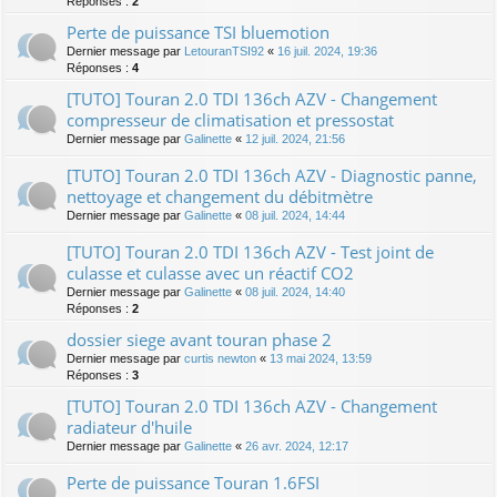
Réponses :
2
Perte de puissance TSI bluemotion
Dernier message par
LetouranTSI92
«
16 juil. 2024, 19:36
Réponses :
4
[TUTO] Touran 2.0 TDI 136ch AZV - Changement
compresseur de climatisation et pressostat
Dernier message par
Galinette
«
12 juil. 2024, 21:56
[TUTO] Touran 2.0 TDI 136ch AZV - Diagnostic panne,
nettoyage et changement du débitmètre
Dernier message par
Galinette
«
08 juil. 2024, 14:44
[TUTO] Touran 2.0 TDI 136ch AZV - Test joint de
culasse et culasse avec un réactif CO2
Dernier message par
Galinette
«
08 juil. 2024, 14:40
Réponses :
2
dossier siege avant touran phase 2
Dernier message par
curtis newton
«
13 mai 2024, 13:59
Réponses :
3
[TUTO] Touran 2.0 TDI 136ch AZV - Changement
radiateur d'huile
Dernier message par
Galinette
«
26 avr. 2024, 12:17
Perte de puissance Touran 1.6FSI