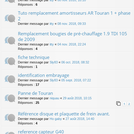
Réponses :
6
Tuto remplacement amortisseurs AR Touran 1 + phase
2
Dernier message par
itty
«
08 nov. 2018, 09:33
Remplacement bougies de pré-chauffage 1.9 TDI 105
de 2009
Dernier message par
itty
«
04 nov. 2018, 22:24
Réponses :
4
fiche technique
Dernier message par
Sly83
«
06 oct. 2018, 08:32
Réponses :
1
identification embrayage
Dernier message par
Sly83
«
05 sept. 2018, 07:22
Réponses :
17
Panne de Touran
Dernier message par
niquau
«
29 août 2018, 10:15
Réponses :
25
1
2
Référence disque et plaquette de frein avant.
Dernier message par
Ho gaby
«
27 août 2018, 14:40
Réponses :
4
reference capteur G40