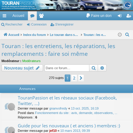
TouranPassion
Accueil
Faire un don
Le forum des propriétaires ou futurs acquéreurs du Volkswagen Touran
cc
Rechercher
or
Connexion
e
S’enregistrer
on
’e
ès
u
m
ne
nr
R
Accueil
Index du forum
Le touran dans ses versions I (V1 V2 V3) et II ...
Touran : les entretiens, les réparations, les remplacements : faire soi même
e
ra
m
br
xi
eg
Touran : les entretiens, les réparations, les
c
pi
s
es
on
ist
remplacements : faire soi même
h
de
re
e
Modérateur :
Modérateurs
Rechercher
Recherche av
Nouveau sujet
r
r
c
2
1
Suivante
270 sujets
h
e
Annonces
r
TouranPassion et les réseaux sociaux (Facebook,
Twitter, ...)
Dernier message par
gnanvofredy
«
13 oct. 2025, 16:19
Posté dans
Fonctionnement du site : avis, demande, observations, ...
Réponses :
6
Guide pour les nouveaux ( et anciens ) membres :)
Dernier message par
jef10
«
10 mars 2013, 09:39