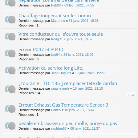
Réparation commande de clim arrière
Dernier message par
Fab00
«
09 févr. 2021, 07:55
Chauffage inopérant sur le Touran
Dernier message par
Macchris
«
31 janv. 2021, 18:38
Réponses :
1
Vitre conducteur qui s'ouvre toute seule
Dernier message par
fredg
«
30 janv. 2021, 19:52
erreur P047 et P046C
Dernier message par
juju64
«
26 janv. 2021, 18:09
Réponses :
3
Activation du service long Life.
Dernier message par
Jean Hugues
«
19 janv. 2021, 19:27
[ touran V1 TDI 136 ] remplacer tête de cardan
Dernier message par
cpas-simple
«
18 janv. 2021, 21:10
Réponses :
34
1
2
Erreur: Exhaust Gas Temperature Sensor 3
Dernier message par
Fabzo
«
10 janv. 2021, 18:44
Réponses :
1
pedale embrayage un peu molle, purge ou pas
Dernier message par
rachline57
«
09 janv. 2021, 11:37