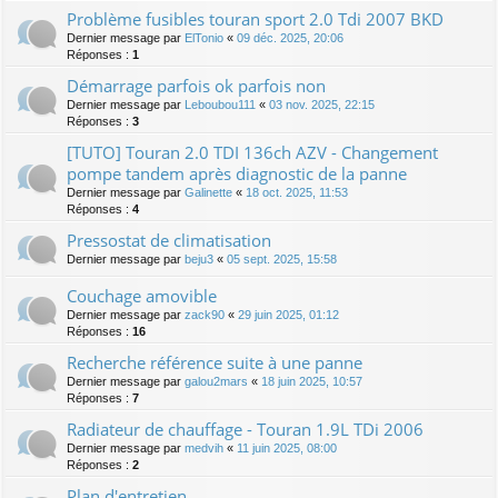
Problème fusibles touran sport 2.0 Tdi 2007 BKD
Dernier message par
ElTonio
«
09 déc. 2025, 20:06
Réponses :
1
Démarrage parfois ok parfois non
Dernier message par
Leboubou111
«
03 nov. 2025, 22:15
Réponses :
3
[TUTO] Touran 2.0 TDI 136ch AZV - Changement
pompe tandem après diagnostic de la panne
Dernier message par
Galinette
«
18 oct. 2025, 11:53
Réponses :
4
Pressostat de climatisation
Dernier message par
beju3
«
05 sept. 2025, 15:58
Couchage amovible
Dernier message par
zack90
«
29 juin 2025, 01:12
Réponses :
16
Recherche référence suite à une panne
Dernier message par
galou2mars
«
18 juin 2025, 10:57
Réponses :
7
Radiateur de chauffage - Touran 1.9L TDi 2006
Dernier message par
medvih
«
11 juin 2025, 08:00
Réponses :
2
Plan d'entretien