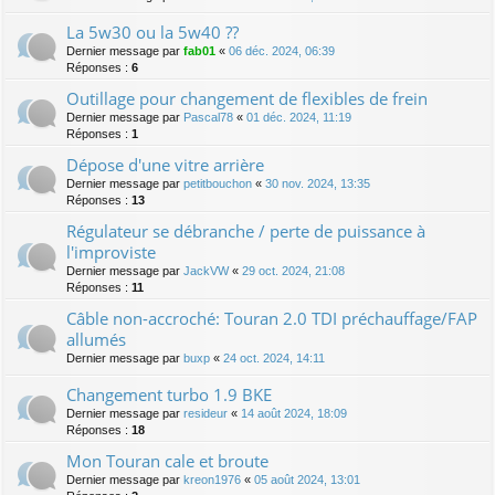
La 5w30 ou la 5w40 ??
Dernier message par
fab01
«
06 déc. 2024, 06:39
Réponses :
6
Outillage pour changement de flexibles de frein
Dernier message par
Pascal78
«
01 déc. 2024, 11:19
Réponses :
1
Dépose d'une vitre arrière
Dernier message par
petitbouchon
«
30 nov. 2024, 13:35
Réponses :
13
Régulateur se débranche / perte de puissance à
l'improviste
Dernier message par
JackVW
«
29 oct. 2024, 21:08
Réponses :
11
Câble non-accroché: Touran 2.0 TDI préchauffage/FAP
allumés
Dernier message par
buxp
«
24 oct. 2024, 14:11
Changement turbo 1.9 BKE
Dernier message par
resideur
«
14 août 2024, 18:09
Réponses :
18
Mon Touran cale et broute
Dernier message par
kreon1976
«
05 août 2024, 13:01