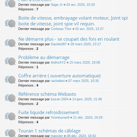
Dernier message par
Sage-Jr
«
03 avr. 2025, 10:33
Réponses :
7
Boite de vitesse, embrayage volant moteur, Joint spi
boite de vitesse, joint spie vil requin.
Dernier message par
Corbeau Thor
«
02 avr. 2025, 13:27
Ne démarre plus - se coupait des fois en roulant
Dernier message par
Davids087
«
28 mars 2025, 23:17
Réponses :
2
Problème au démarrage
Dernier message par
AnthoXYZ
«
15 mars 2025, 19:08
Réponses :
1
Coffre arrière ( ouverture automatique)
Dernier message par
rachafani
«
07 mars 2025, 10:35
Réponses :
4
Référence schéma Webasto
Dernier message par
touran 2004
«
14 janv. 2025, 21:48
Réponses :
2
Fuite liquide refroidissement
Dernier message par
Yvontouran9
«
21 déc. 2024, 19:29
Réponses :
4
Touran 1 schémas de câblage
Dernier message par
masster
«
08 déc. 2024, 19:42