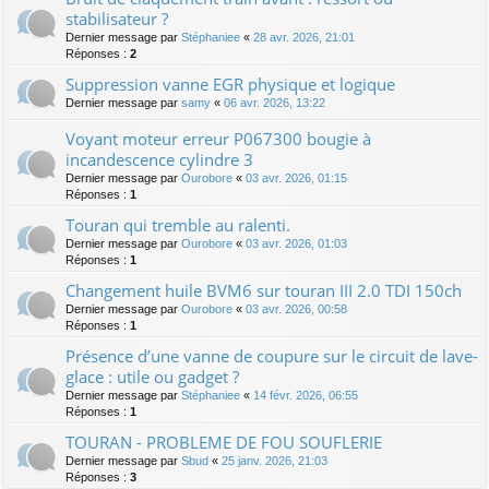
stabilisateur ?
Dernier message par
Stéphaniee
«
28 avr. 2026, 21:01
Réponses :
2
Suppression vanne EGR physique et logique
Dernier message par
samy
«
06 avr. 2026, 13:22
Voyant moteur erreur P067300 bougie à
incandescence cylindre 3
Dernier message par
Ourobore
«
03 avr. 2026, 01:15
Réponses :
1
Touran qui tremble au ralenti.
Dernier message par
Ourobore
«
03 avr. 2026, 01:03
Réponses :
1
Changement huile BVM6 sur touran III 2.0 TDI 150ch
Dernier message par
Ourobore
«
03 avr. 2026, 00:58
Réponses :
1
Présence d’une vanne de coupure sur le circuit de lave-
glace : utile ou gadget ?
Dernier message par
Stéphaniee
«
14 févr. 2026, 06:55
Réponses :
1
TOURAN - PROBLEME DE FOU SOUFLERIE
Dernier message par
Sbud
«
25 janv. 2026, 21:03
Réponses :
3