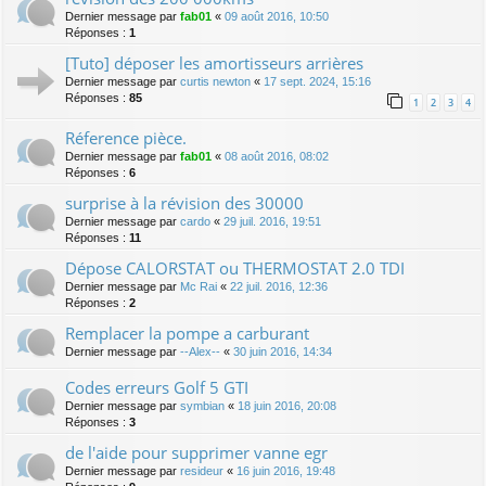
Dernier message par
fab01
«
09 août 2016, 10:50
Réponses :
1
[Tuto] déposer les amortisseurs arrières
Dernier message par
curtis newton
«
17 sept. 2024, 15:16
Réponses :
85
1
2
3
4
Réference pièce.
Dernier message par
fab01
«
08 août 2016, 08:02
Réponses :
6
surprise à la révision des 30000
Dernier message par
cardo
«
29 juil. 2016, 19:51
Réponses :
11
Dépose CALORSTAT ou THERMOSTAT 2.0 TDI
Dernier message par
Mc Rai
«
22 juil. 2016, 12:36
Réponses :
2
Remplacer la pompe a carburant
Dernier message par
--Alex--
«
30 juin 2016, 14:34
Codes erreurs Golf 5 GTI
Dernier message par
symbian
«
18 juin 2016, 20:08
Réponses :
3
de l'aide pour supprimer vanne egr
Dernier message par
resideur
«
16 juin 2016, 19:48