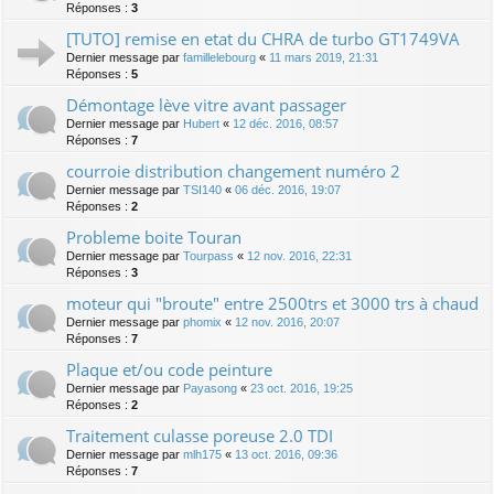
Réponses :
3
[TUTO] remise en etat du CHRA de turbo GT1749VA
Dernier message par
famillelebourg
«
11 mars 2019, 21:31
Réponses :
5
Démontage lève vitre avant passager
Dernier message par
Hubert
«
12 déc. 2016, 08:57
Réponses :
7
courroie distribution changement numéro 2
Dernier message par
TSI140
«
06 déc. 2016, 19:07
Réponses :
2
Probleme boite Touran
Dernier message par
Tourpass
«
12 nov. 2016, 22:31
Réponses :
3
moteur qui "broute" entre 2500trs et 3000 trs à chaud
Dernier message par
phomix
«
12 nov. 2016, 20:07
Réponses :
7
Plaque et/ou code peinture
Dernier message par
Payasong
«
23 oct. 2016, 19:25
Réponses :
2
Traitement culasse poreuse 2.0 TDI
Dernier message par
mlh175
«
13 oct. 2016, 09:36
Réponses :
7