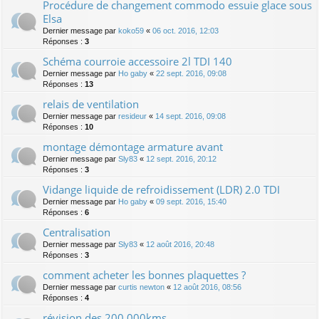
Procédure de changement commodo essuie glace sous
Elsa
Dernier message par
koko59
«
06 oct. 2016, 12:03
Réponses :
3
Schéma courroie accessoire 2l TDI 140
Dernier message par
Ho gaby
«
22 sept. 2016, 09:08
Réponses :
13
relais de ventilation
Dernier message par
resideur
«
14 sept. 2016, 09:08
Réponses :
10
montage démontage armature avant
Dernier message par
Sly83
«
12 sept. 2016, 20:12
Réponses :
3
Vidange liquide de refroidissement (LDR) 2.0 TDI
Dernier message par
Ho gaby
«
09 sept. 2016, 15:40
Réponses :
6
Centralisation
Dernier message par
Sly83
«
12 août 2016, 20:48
Réponses :
3
comment acheter les bonnes plaquettes ?
Dernier message par
curtis newton
«
12 août 2016, 08:56
Réponses :
4
révision des 200 000kms