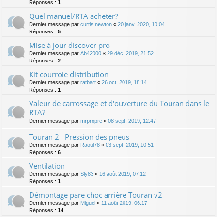
Réponses :
1
Quel manuel/RTA acheter?
Dernier message par
curtis newton
«
20 janv. 2020, 10:04
Réponses :
5
Mise à jour discover pro
Dernier message par
Ab42000
«
29 déc. 2019, 21:52
Réponses :
2
Kit courroie distribution
Dernier message par
ratbart
«
26 oct. 2019, 18:14
Réponses :
1
Valeur de carrossage et d'ouverture du Touran dans le
RTA?
Dernier message par
mrpropre
«
08 sept. 2019, 12:47
Touran 2 : Pression des pneus
Dernier message par
Raoul78
«
03 sept. 2019, 10:51
Réponses :
6
Ventilation
Dernier message par
Sly83
«
16 août 2019, 07:12
Réponses :
1
Démontage pare choc arrière Touran v2
Dernier message par
Miguel
«
11 août 2019, 06:17
Réponses :
14