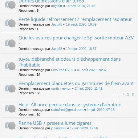
Durites dépressions d'air turbo
Dernier message par
mig95fr
«
14 nov. 2020, 21:46
Réponses :
8
Perte liquide refroissement / remplacement radiateur
Dernier message par
Jacq78
«
19 sept. 2020, 18:59
Réponses :
1
Quelles astuces pour changer le Spi sortie moteur AZV
?
Dernier message par
Jacq78
«
19 sept. 2020, 18:57
tuyau débranché et odeurs d'échappement dans
l'habitable
Dernier message par
LetouranTSI92
«
01 août 2020, 10:37
Réponses :
14
Remplacement plaquettes ou garnitures de frein avant
Dernier message par
curtis newton
«
24 juil. 2020, 11:41
Réponses :
58
1
2
3
Help! Alliance perdue dans le système d'aération
Dernier message par
radetfred@gmail.com
«
14 juil. 2020, 07:13
Réponses :
10
Panne USB + prises allume cigares
Dernier message par
jcpinoteau
«
17 juin 2020, 17:56