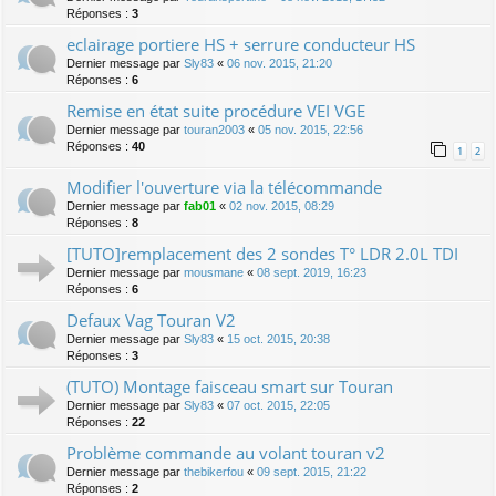
Réponses :
3
eclairage portiere HS + serrure conducteur HS
Dernier message par
Sly83
«
06 nov. 2015, 21:20
Réponses :
6
Remise en état suite procédure VEI VGE
Dernier message par
touran2003
«
05 nov. 2015, 22:56
Réponses :
40
1
2
Modifier l'ouverture via la télécommande
Dernier message par
fab01
«
02 nov. 2015, 08:29
Réponses :
8
[TUTO]remplacement des 2 sondes T° LDR 2.0L TDI
Dernier message par
mousmane
«
08 sept. 2019, 16:23
Réponses :
6
Defaux Vag Touran V2
Dernier message par
Sly83
«
15 oct. 2015, 20:38
Réponses :
3
(TUTO) Montage faisceau smart sur Touran
Dernier message par
Sly83
«
07 oct. 2015, 22:05
Réponses :
22
Problème commande au volant touran v2
Dernier message par
thebikerfou
«
09 sept. 2015, 21:22
Réponses :
2