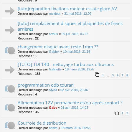
Réponses :
9
[tuto]reparation fixations moteur essuie glace AV
Dernier message par
resideur
«
31 mai 2016, 12:09
[tuto] remplacement disques et plaquettes de freins
arrières
Dernier message par
arthus
«
09 juil. 2018, 03:22
Réponses :
22
changement disque avant reste 1mm ??
Dernier message par
Gabfox
«
10 mai 2016, 21:16
Réponses :
1
[TUTO] TDI 140 : nettoyage turbo aux ultrasons
Dernier message par
Galinette
«
18 mars 2026, 19:47
Réponses :
186
1
5
6
7
8
…
programmation odb touran
Dernier message par
Sly83
«
02 avr. 2016, 20:36
Réponses :
4
Alimentation 12V permanente et/ou après contact ?
Dernier message par
Gaby
«
01 avr. 2016, 14:03
Réponses :
35
1
2
Courroie de distribution
Dernier message par
nasita
«
18 mars 2016, 06:55