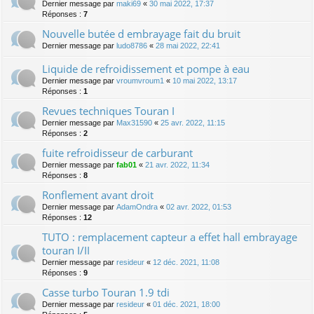
Dernier message par
maki69
«
30 mai 2022, 17:37
Réponses :
7
Nouvelle butée d embrayage fait du bruit
Dernier message par
ludo8786
«
28 mai 2022, 22:41
Liquide de refroidissement et pompe à eau
Dernier message par
vroumvroum1
«
10 mai 2022, 13:17
Réponses :
1
Revues techniques Touran I
Dernier message par
Max31590
«
25 avr. 2022, 11:15
Réponses :
2
fuite refroidisseur de carburant
Dernier message par
fab01
«
21 avr. 2022, 11:34
Réponses :
8
Ronflement avant droit
Dernier message par
AdamOndra
«
02 avr. 2022, 01:53
Réponses :
12
TUTO : remplacement capteur a effet hall embrayage
touran I/II
Dernier message par
resideur
«
12 déc. 2021, 11:08
Réponses :
9
Casse turbo Touran 1.9 tdi
Dernier message par
resideur
«
01 déc. 2021, 18:00