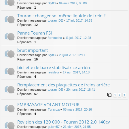
Dernier message par
Sly83
«
04 août 2017, 08:00
Réponses :
1
Touran : changer soi même liquide de frein ?
Dernier message par
touran_DE
«
17 juil. 2017, 14:53
Réponses :
12
Panne Touran FSI
Dernier message par
farnouche
«
11 juil. 2017, 12:28
Réponses :
1
bruit important
Dernier message par
Sly83
«
20 juin 2017, 22:17
Réponses :
10
biellette de barre stabilisatrice arrière
Dernier message par
resideur
«
17 avr. 2017, 14:18
Réponses :
4
Remplacement des plaquettes de freins arrière
Dernier message par
touran_DE
«
20 mars 2017, 18:41
Réponses :
67
1
2
3
EMBRAYAGE VOLANT MOTEUR
Dernier message par
Turanza
«
08 mars 2017, 20:16
Réponses :
4
Revision des 120 000 - Touran 2012 2.0 140cv
Dernier message par
guiom57
«
21 févr. 2017, 21:55