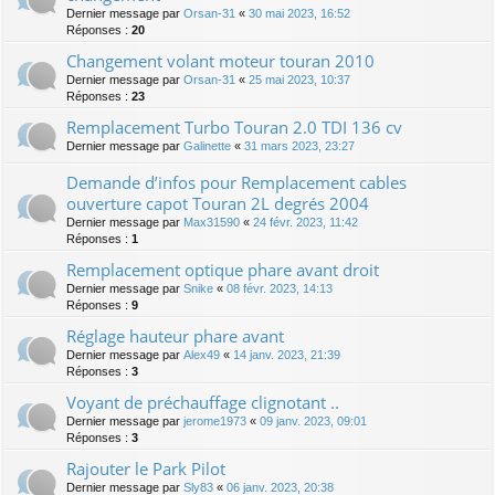
Dernier message par
Orsan-31
«
30 mai 2023, 16:52
Réponses :
20
Changement volant moteur touran 2010
Dernier message par
Orsan-31
«
25 mai 2023, 10:37
Réponses :
23
Remplacement Turbo Touran 2.0 TDI 136 cv
Dernier message par
Galinette
«
31 mars 2023, 23:27
Demande d’infos pour Remplacement cables
ouverture capot Touran 2L degrés 2004
Dernier message par
Max31590
«
24 févr. 2023, 11:42
Réponses :
1
Remplacement optique phare avant droit
Dernier message par
Snike
«
08 févr. 2023, 14:13
Réponses :
9
Réglage hauteur phare avant
Dernier message par
Alex49
«
14 janv. 2023, 21:39
Réponses :
3
Voyant de préchauffage clignotant ..
Dernier message par
jerome1973
«
09 janv. 2023, 09:01
Réponses :
3
Rajouter le Park Pilot
Dernier message par
Sly83
«
06 janv. 2023, 20:38