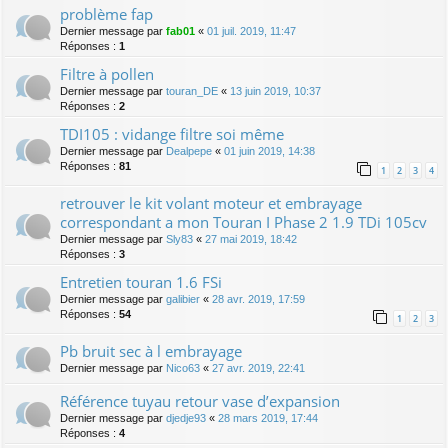
problème fap
Dernier message par
fab01
«
01 juil. 2019, 11:47
Réponses :
1
Filtre à pollen
Dernier message par
touran_DE
«
13 juin 2019, 10:37
Réponses :
2
TDI105 : vidange filtre soi même
Dernier message par
Dealpepe
«
01 juin 2019, 14:38
Réponses :
81
1
2
3
4
retrouver le kit volant moteur et embrayage
correspondant a mon Touran I Phase 2 1.9 TDi 105cv
Dernier message par
Sly83
«
27 mai 2019, 18:42
Réponses :
3
Entretien touran 1.6 FSi
Dernier message par
galibier
«
28 avr. 2019, 17:59
Réponses :
54
1
2
3
Pb bruit sec à l embrayage
Dernier message par
Nico63
«
27 avr. 2019, 22:41
Référence tuyau retour vase d’expansion
Dernier message par
djedje93
«
28 mars 2019, 17:44
Réponses :
4