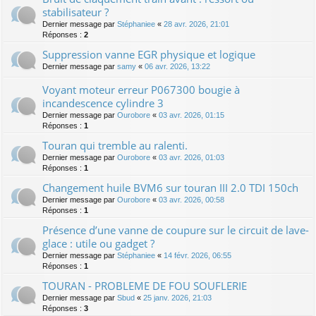
stabilisateur ?
Dernier message par
Stéphaniee
«
28 avr. 2026, 21:01
Réponses :
2
Suppression vanne EGR physique et logique
Dernier message par
samy
«
06 avr. 2026, 13:22
Voyant moteur erreur P067300 bougie à
incandescence cylindre 3
Dernier message par
Ourobore
«
03 avr. 2026, 01:15
Réponses :
1
Touran qui tremble au ralenti.
Dernier message par
Ourobore
«
03 avr. 2026, 01:03
Réponses :
1
Changement huile BVM6 sur touran III 2.0 TDI 150ch
Dernier message par
Ourobore
«
03 avr. 2026, 00:58
Réponses :
1
Présence d’une vanne de coupure sur le circuit de lave-
glace : utile ou gadget ?
Dernier message par
Stéphaniee
«
14 févr. 2026, 06:55
Réponses :
1
TOURAN - PROBLEME DE FOU SOUFLERIE
Dernier message par
Sbud
«
25 janv. 2026, 21:03
Réponses :
3