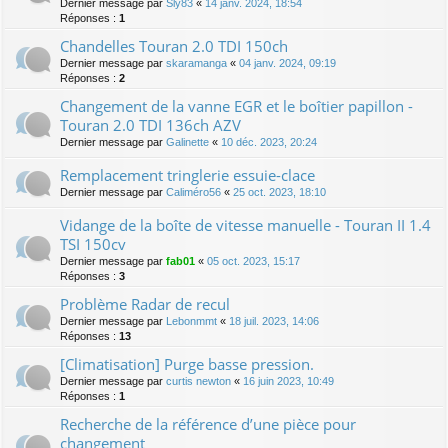
Dernier message par
Sly83
«
14 janv. 2024, 18:54
Réponses :
1
Chandelles Touran 2.0 TDI 150ch
Dernier message par
skaramanga
«
04 janv. 2024, 09:19
Réponses :
2
Changement de la vanne EGR et le boîtier papillon -
Touran 2.0 TDI 136ch AZV
Dernier message par
Galinette
«
10 déc. 2023, 20:24
Remplacement tringlerie essuie-clace
Dernier message par
Caliméro56
«
25 oct. 2023, 18:10
Vidange de la boîte de vitesse manuelle - Touran II 1.4
TSI 150cv
Dernier message par
fab01
«
05 oct. 2023, 15:17
Réponses :
3
Problème Radar de recul
Dernier message par
Lebonmmt
«
18 juil. 2023, 14:06
Réponses :
13
[Climatisation] Purge basse pression.
Dernier message par
curtis newton
«
16 juin 2023, 10:49
Réponses :
1
Recherche de la référence d’une pièce pour
changement