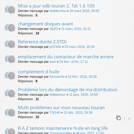
Mise a jour odb touran 2. Tdi 1.6 105
Dernier message par
thebikerfou
«
18 mars 2016, 06:55
Réponses :
5
changement disques avant
Dernier message par
Sly83
«
11 mars 2016, 15:11
Réponses :
16
Reference durite 2.0TDI
Dernier message par
js57460
«
03 mars 2016, 18:34
emplacement du contacteur de marche arriere
Dernier message par
teus
«
26 févr. 2016, 17:11
complement d huile
Dernier message par
farnouche
«
22 févr. 2016, 20:28
Réponses :
8
Problème lors du démontage de ma distribution
Dernier message par
thitidamour
«
11 janv. 2016, 19:58
Réponses :
11
Multi problèmes sur mon nouveau touran
Dernier message par
TSI140
«
10 déc. 2015, 09:36
Réponses :
32
1
2
R.A.Z temoin maintenance huile en long life
Dernier message par
Touransportline
«
08 nov. 2015, 17:52