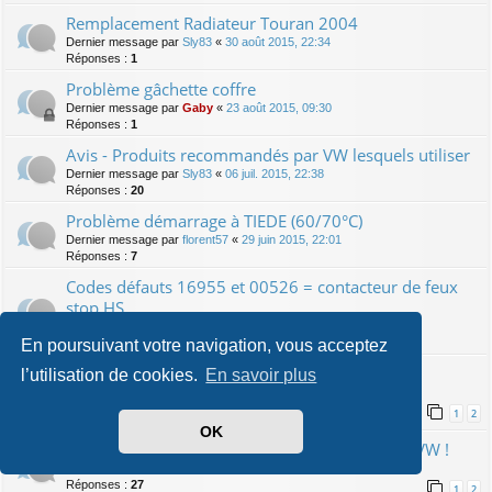
Remplacement Radiateur Touran 2004
Dernier message par
Sly83
«
30 août 2015, 22:34
Réponses :
1
Problème gâchette coffre
Dernier message par
Gaby
«
23 août 2015, 09:30
Réponses :
1
Avis - Produits recommandés par VW lesquels utiliser
Dernier message par
Sly83
«
06 juil. 2015, 22:38
Réponses :
20
Problème démarrage à TIEDE (60/70°C)
Dernier message par
florent57
«
29 juin 2015, 22:01
Réponses :
7
Codes défauts 16955 et 00526 = contacteur de feux
stop HS
Dernier message par
Mc Rai
«
14 juin 2015, 15:56
Réponses :
1
En poursuivant votre navigation, vous acceptez
Tuto : changement du bloc ABS
l’utilisation de cookies.
En savoir plus
Dernier message par
matmou
«
16 sept. 2019, 14:44
Réponses :
36
1
2
OK
Huile Long life : prix exorbitant en concession VW !
Dernier message par
lepoulpe
«
10 janv. 2015, 12:37
Réponses :
27
1
2