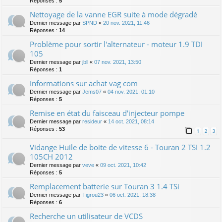
Réponses :
5
Nettoyage de la vanne EGR suite à mode dégradé
Dernier message par
SPND
«
20 nov. 2021, 11:46
Réponses :
14
Problème pour sortir l'alternateur - moteur 1.9 TDI
105
Dernier message par
jbll
«
07 nov. 2021, 13:50
Réponses :
1
Informations sur achat vag com
Dernier message par
Jems07
«
04 nov. 2021, 01:10
Réponses :
5
Remise en état du faisceau d'injecteur pompe
Dernier message par
resideur
«
14 oct. 2021, 08:14
Réponses :
53
1
2
3
Vidange Huile de boite de vitesse 6 - Touran 2 TSI 1.2
105CH 2012
Dernier message par
veve
«
09 oct. 2021, 10:42
Réponses :
5
Remplacement batterie sur Touran 3 1.4 TSi
Dernier message par
Tigrou23
«
06 oct. 2021, 18:38
Réponses :
6
Recherche un utilisateur de VCDS