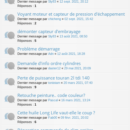
Dernier message par
Sly83
«
12 sept. 2021, 20:12
Réponses :
1
Voyant moteur et capteur de pression d'échappement
Dernier message par
chicheng
«
02 sept. 2021, 15:42
Réponses :
2
démonter capteur d'embrayage
Dernier message par
Sly83
«
13 août 2021, 08:50
Réponses :
5
Problème démarrage
Dernier message par
Adn
«
12 août 2021, 18:28
Demande d'info ordre cylindres
Dernier message par
daster12
«
29 mai 2021, 20:09
Perte de puissance touran 2l tdi 140
Dernier message par
toniotam
«
20 mars 2021, 07:40
Réponses :
9
Retouche peinture.. code couleur?
Dernier message par
Pascal
«
16 mars 2021, 13:24
Réponses :
1
Cette huile Long Life vaut-elle le coup ?
Dernier message par
Fab00
«
09 févr. 2021, 20:02
Réponses :
6