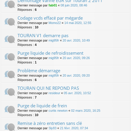
Démontage Vanne EGR sur Touran 2 2011
Dernier message par
fab01
«
08 juin 2020, 08:46
Réponses :
6
Codage vcds effacé par mégarde
Dernier message par
Momo22
«
14 mai 2020, 12:55
Réponses :
10
TOURAN V1 demarre pas
Dernier message par
mig95fr
«
20 avr. 2020, 10:49
Réponses :
4
Purge liquide de refroidissement
Dernier message par
mig95fr
«
20 avr. 2020, 09:26
Réponses :
1
Problème démarrage
Dernier message par
mig95fr
«
20 avr. 2020, 09:20
Réponses :
6
TOURAN QUI NE REPOND PAS
Dernier message par
resideur
«
05 avr. 2020, 10:52
Réponses :
7
Purge de liquide de frein
Dernier message par
curtis newton
«
02 mars 2020, 16:25
Réponses :
10
Remise à zéro entretien sans clé
Dernier message par
Sly83
«
21 févr. 2020, 07:34