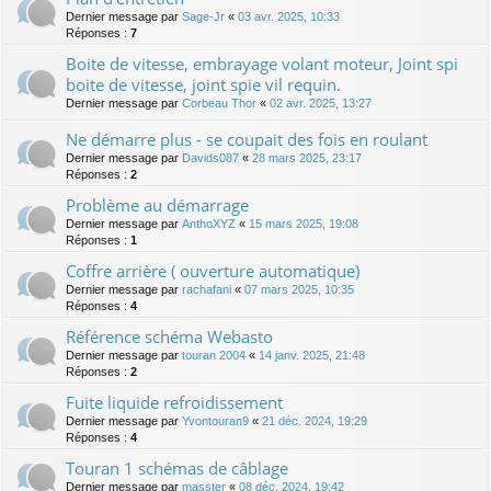
Dernier message par
Sage-Jr
«
03 avr. 2025, 10:33
Réponses :
7
Boite de vitesse, embrayage volant moteur, Joint spi
boite de vitesse, joint spie vil requin.
Dernier message par
Corbeau Thor
«
02 avr. 2025, 13:27
Ne démarre plus - se coupait des fois en roulant
Dernier message par
Davids087
«
28 mars 2025, 23:17
Réponses :
2
Problème au démarrage
Dernier message par
AnthoXYZ
«
15 mars 2025, 19:08
Réponses :
1
Coffre arrière ( ouverture automatique)
Dernier message par
rachafani
«
07 mars 2025, 10:35
Réponses :
4
Référence schéma Webasto
Dernier message par
touran 2004
«
14 janv. 2025, 21:48
Réponses :
2
Fuite liquide refroidissement
Dernier message par
Yvontouran9
«
21 déc. 2024, 19:29
Réponses :
4
Touran 1 schémas de câblage
Dernier message par
masster
«
08 déc. 2024, 19:42