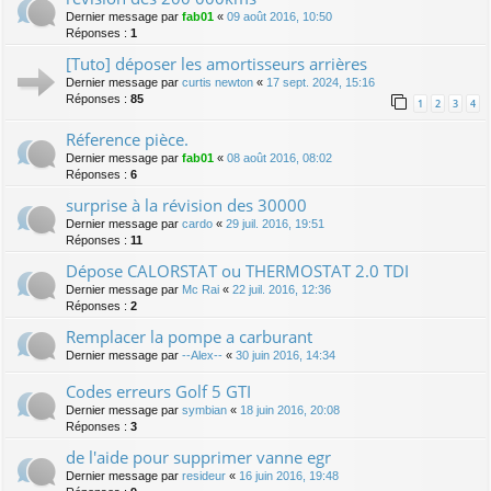
Dernier message par
fab01
«
09 août 2016, 10:50
Réponses :
1
[Tuto] déposer les amortisseurs arrières
Dernier message par
curtis newton
«
17 sept. 2024, 15:16
Réponses :
85
1
2
3
4
Réference pièce.
Dernier message par
fab01
«
08 août 2016, 08:02
Réponses :
6
surprise à la révision des 30000
Dernier message par
cardo
«
29 juil. 2016, 19:51
Réponses :
11
Dépose CALORSTAT ou THERMOSTAT 2.0 TDI
Dernier message par
Mc Rai
«
22 juil. 2016, 12:36
Réponses :
2
Remplacer la pompe a carburant
Dernier message par
--Alex--
«
30 juin 2016, 14:34
Codes erreurs Golf 5 GTI
Dernier message par
symbian
«
18 juin 2016, 20:08
Réponses :
3
de l'aide pour supprimer vanne egr
Dernier message par
resideur
«
16 juin 2016, 19:48