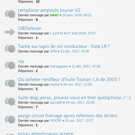
Réponses :
10
remplacer ampoule touran V2
Dernier message par
fab01
«
29 janv. 2018, 08:21
Réponses :
8
OBDeleven
Dernier message par
c.cyril.91
«
07 août 2019, 13:57
Réponses :
1
Tache sur tapis de sol conducteur : fuite LR ?
Dernier message par
JFM
«
23 déc. 2017, 16:38
rta
Dernier message par
mariogaston
«
11 déc. 2017, 07:35
Réponses :
2
Où acheter renifleur d'huile Touran 1,6 de 2005 ?
Dernier message par
sweep
«
26 nov. 2017, 12:58
Réponses :
5
Suite diag perso, pouvez vous en tirer quelqchose..? :-)
Dernier message par
barca50
«
04 nov. 2017, 22:56
Réponses :
7
purge circuit freinage apres refection des étriers
Dernier message par
YOCRF
«
31 oct. 2017, 13:27
Réponses :
1
ecrou amortisseurs arriere