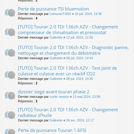
Réponses :
2
Perte de puissance TSI bluemotion
Dernier message par
LetouranTSI92
«
16 juil. 2024, 19:36
Réponses :
4
[TUTO] Touran 2.0 TDI 136ch AZV - Changement
compresseur de climatisation et pressostat
Dernier message par
Galinette
«
12 juil. 2024, 21:56
[TUTO] Touran 2.0 TDI 136ch AZV - Diagnostic panne,
nettoyage et changement du débitmètre
Dernier message par
Galinette
«
08 juil. 2024, 14:44
[TUTO] Touran 2.0 TDI 136ch AZV - Test joint de
culasse et culasse avec un réactif CO2
Dernier message par
Galinette
«
08 juil. 2024, 14:40
Réponses :
2
dossier siege avant touran phase 2
Dernier message par
curtis newton
«
13 mai 2024, 13:59
Réponses :
3
[TUTO] Touran 2.0 TDI 136ch AZV - Changement
radiateur d'huile
Dernier message par
Galinette
«
26 avr. 2024, 12:17
Perte de puissance Touran 1.6FSI