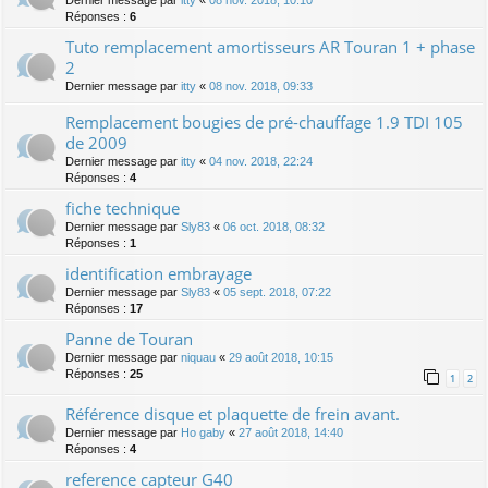
Réponses :
6
Tuto remplacement amortisseurs AR Touran 1 + phase
2
Dernier message par
itty
«
08 nov. 2018, 09:33
Remplacement bougies de pré-chauffage 1.9 TDI 105
de 2009
Dernier message par
itty
«
04 nov. 2018, 22:24
Réponses :
4
fiche technique
Dernier message par
Sly83
«
06 oct. 2018, 08:32
Réponses :
1
identification embrayage
Dernier message par
Sly83
«
05 sept. 2018, 07:22
Réponses :
17
Panne de Touran
Dernier message par
niquau
«
29 août 2018, 10:15
Réponses :
25
1
2
Référence disque et plaquette de frein avant.
Dernier message par
Ho gaby
«
27 août 2018, 14:40
Réponses :
4
reference capteur G40