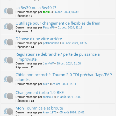
La 5w30 ou la 5w40 ??
Dernier message par
fab01
«
06 déc. 2024, 06:39
Réponses :
6
Outillage pour changement de flexibles de frein
Dernier message par
Pascal78
«
01 déc. 2024, 11:19
Réponses :
1
Dépose d'une vitre arrière
Dernier message par
petitbouchon
«
30 nov. 2024, 13:35
Réponses :
13
Régulateur se débranche / perte de puissance à
l'improviste
Dernier message par
JackVW
«
29 oct. 2024, 21:08
Réponses :
11
Câble non-accroché: Touran 2.0 TDI préchauffage/FAP
allumés
Dernier message par
buxp
«
24 oct. 2024, 14:11
Changement turbo 1.9 BKE
Dernier message par
resideur
«
14 août 2024, 18:09
Réponses :
18
Mon Touran cale et broute
Dernier message par
kreon1976
«
05 août 2024, 13:01