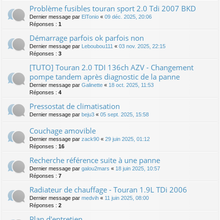
Problème fusibles touran sport 2.0 Tdi 2007 BKD
Dernier message par
ElTonio
«
09 déc. 2025, 20:06
Réponses :
1
Démarrage parfois ok parfois non
Dernier message par
Leboubou111
«
03 nov. 2025, 22:15
Réponses :
3
[TUTO] Touran 2.0 TDI 136ch AZV - Changement
pompe tandem après diagnostic de la panne
Dernier message par
Galinette
«
18 oct. 2025, 11:53
Réponses :
4
Pressostat de climatisation
Dernier message par
beju3
«
05 sept. 2025, 15:58
Couchage amovible
Dernier message par
zack90
«
29 juin 2025, 01:12
Réponses :
16
Recherche référence suite à une panne
Dernier message par
galou2mars
«
18 juin 2025, 10:57
Réponses :
7
Radiateur de chauffage - Touran 1.9L TDi 2006
Dernier message par
medvih
«
11 juin 2025, 08:00
Réponses :
2
Plan d'entretien