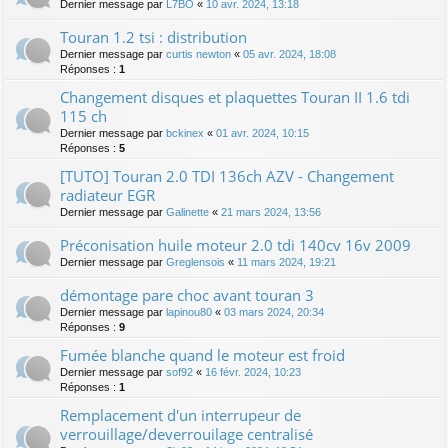
Dernier message par
L7BO
«
10 avr. 2024, 13:18
Touran 1.2 tsi : distribution
Dernier message par
curtis newton
«
05 avr. 2024, 18:08
Réponses :
1
Changement disques et plaquettes Touran II 1.6 tdi
115 ch
Dernier message par
bckinex
«
01 avr. 2024, 10:15
Réponses :
5
[TUTO] Touran 2.0 TDI 136ch AZV - Changement
radiateur EGR
Dernier message par
Galinette
«
21 mars 2024, 13:56
Préconisation huile moteur 2.0 tdi 140cv 16v 2009
Dernier message par
Greglensois
«
11 mars 2024, 19:21
démontage pare choc avant touran 3
Dernier message par
lapinou80
«
03 mars 2024, 20:34
Réponses :
9
Fumée blanche quand le moteur est froid
Dernier message par
sof92
«
16 févr. 2024, 10:23
Réponses :
1
Remplacement d'un interrupeur de
verrouillage/deverrouilage centralisé