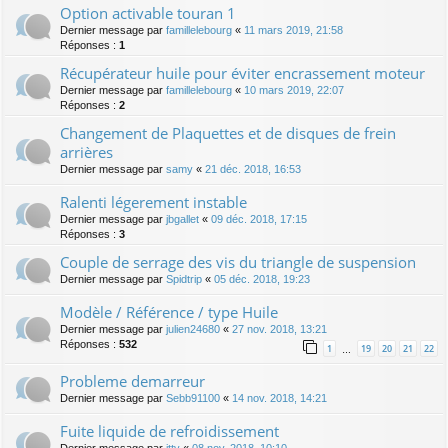
Option activable touran 1
Dernier message par
famillelebourg
«
11 mars 2019, 21:58
Réponses :
1
Récupérateur huile pour éviter encrassement moteur
Dernier message par
famillelebourg
«
10 mars 2019, 22:07
Réponses :
2
Changement de Plaquettes et de disques de frein
arrières
Dernier message par
samy
«
21 déc. 2018, 16:53
Ralenti légerement instable
Dernier message par
jbgallet
«
09 déc. 2018, 17:15
Réponses :
3
Couple de serrage des vis du triangle de suspension
Dernier message par
Spidtrip
«
05 déc. 2018, 19:23
Modèle / Référence / type Huile
Dernier message par
julien24680
«
27 nov. 2018, 13:21
Réponses :
532
1
19
20
21
22
…
Probleme demarreur
Dernier message par
Sebb91100
«
14 nov. 2018, 14:21
Fuite liquide de refroidissement
Dernier message par
itty
«
08 nov. 2018, 10:10