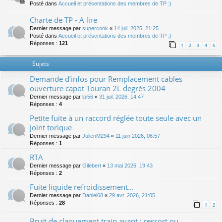
Posté dans
Accueil et présentations des membres de TP :)
Charte de TP - A lire
Dernier message par
supercook
«
14 juil. 2025, 21:25
Posté dans
Accueil et présentations des membres de TP :)
Réponses :
121
1
2
3
4
5
Sujets
Demande d’infos pour Remplacement cables
ouverture capot Touran 2L degrés 2004
Dernier message par
lpi56
«
31 juil. 2026, 14:47
Réponses :
4
Petite fuite à un raccord réglée toute seule avec un
joint torique
Dernier message par
JulienM294
«
11 juin 2026, 06:57
Réponses :
1
RTA
Dernier message par
Gilebert
«
13 mai 2026, 19:43
Réponses :
2
Fuite liquide refroidissement...
Dernier message par
Daniel68
«
29 avr. 2026, 21:05
Réponses :
28
1
2
Bruit de claquement train avant : ressort ou