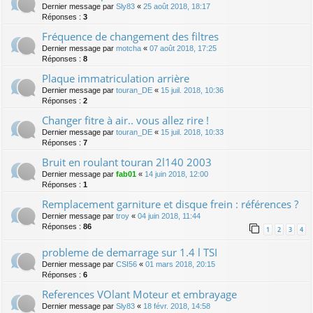
Dernier message par
Sly83
«
25 août 2018, 18:17
Réponses :
3
Fréquence de changement des filtres
Dernier message par
motcha
«
07 août 2018, 17:25
Réponses :
8
Plaque immatriculation arrière
Dernier message par
touran_DE
«
15 juil. 2018, 10:36
Réponses :
2
Changer fitre à air.. vous allez rire !
Dernier message par
touran_DE
«
15 juil. 2018, 10:33
Réponses :
7
Bruit en roulant touran 2l140 2003
Dernier message par
fab01
«
14 juin 2018, 12:00
Réponses :
1
Remplacement garniture et disque frein : références ?
Dernier message par
troy
«
04 juin 2018, 11:44
Réponses :
86
1
2
3
4
probleme de demarrage sur 1.4 l TSI
Dernier message par
CSI56
«
01 mars 2018, 20:15
Réponses :
6
References VOlant Moteur et embrayage
Dernier message par
Sly83
«
18 févr. 2018, 14:58