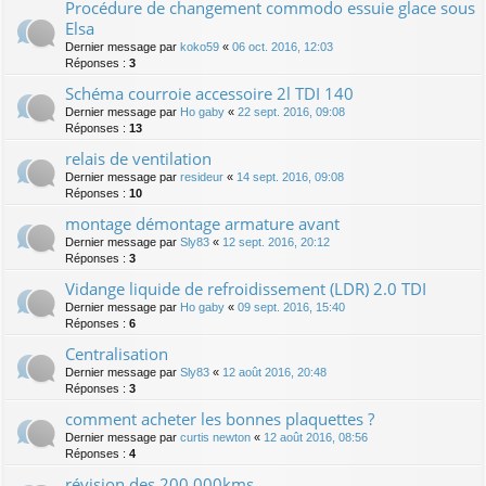
Procédure de changement commodo essuie glace sous
Elsa
Dernier message par
koko59
«
06 oct. 2016, 12:03
Réponses :
3
Schéma courroie accessoire 2l TDI 140
Dernier message par
Ho gaby
«
22 sept. 2016, 09:08
Réponses :
13
relais de ventilation
Dernier message par
resideur
«
14 sept. 2016, 09:08
Réponses :
10
montage démontage armature avant
Dernier message par
Sly83
«
12 sept. 2016, 20:12
Réponses :
3
Vidange liquide de refroidissement (LDR) 2.0 TDI
Dernier message par
Ho gaby
«
09 sept. 2016, 15:40
Réponses :
6
Centralisation
Dernier message par
Sly83
«
12 août 2016, 20:48
Réponses :
3
comment acheter les bonnes plaquettes ?
Dernier message par
curtis newton
«
12 août 2016, 08:56
Réponses :
4
révision des 200 000kms