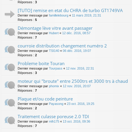
Réponses :
3
[TUTO] remise en etat du CHRA de turbo GT1749VA
Dernier message par
famillelebourg
«
11 mars 2019, 21:31
Réponses :
5
Démontage lève vitre avant passager
Dernier message par
Hubert
«
12 déc. 2016, 08:57
Réponses :
7
courroie distribution changement numéro 2
Dernier message par
TSI140
«
06 déc. 2016, 19:07
Réponses :
2
Probleme boite Touran
Dernier message par
Tourpass
«
12 nov. 2016, 22:31
Réponses :
3
moteur qui "broute" entre 2500trs et 3000 trs à chaud
Dernier message par
phomix
«
12 nov. 2016, 20:07
Réponses :
7
Plaque et/ou code peinture
Dernier message par
Payasong
«
23 oct. 2016, 19:25
Réponses :
2
Traitement culasse poreuse 2.0 TDI
Dernier message par
mlh175
«
13 oct. 2016, 09:36
Réponses :
7