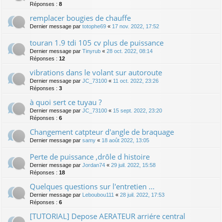
Réponses :
8
remplacer bougies de chauffe
Dernier message par
totophe69
«
17 nov. 2022, 17:52
touran 1.9 tdi 105 cv plus de puissance
Dernier message par
Tinyrub
«
28 oct. 2022, 08:14
Réponses :
12
vibrations dans le volant sur autoroute
Dernier message par
JC_73100
«
11 oct. 2022, 23:26
Réponses :
3
à quoi sert ce tuyau ?
Dernier message par
JC_73100
«
15 sept. 2022, 23:20
Réponses :
6
Changement catpteur d'angle de braquage
Dernier message par
samy
«
18 août 2022, 13:05
Perte de puissance ,drôle d histoire
Dernier message par
Jordan74
«
29 juil. 2022, 15:58
Réponses :
18
Quelques questions sur l'entretien ...
Dernier message par
Leboubou111
«
28 juil. 2022, 17:53
Réponses :
6
[TUTORIAL] Depose AERATEUR arriére central