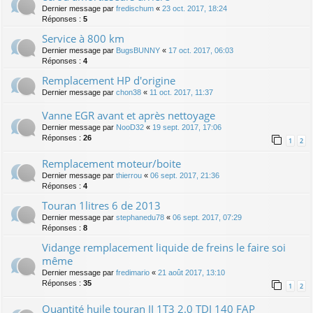
Dernier message par
fredischum
«
23 oct. 2017, 18:24
Réponses :
5
Service à 800 km
Dernier message par
BugsBUNNY
«
17 oct. 2017, 06:03
Réponses :
4
Remplacement HP d'origine
Dernier message par
chon38
«
11 oct. 2017, 11:37
Vanne EGR avant et après nettoyage
Dernier message par
NooD32
«
19 sept. 2017, 17:06
Réponses :
26
1
2
Remplacement moteur/boite
Dernier message par
thierrou
«
06 sept. 2017, 21:36
Réponses :
4
Touran 1litres 6 de 2013
Dernier message par
stephanedu78
«
06 sept. 2017, 07:29
Réponses :
8
Vidange remplacement liquide de freins le faire soi
même
Dernier message par
fredimario
«
21 août 2017, 13:10
Réponses :
35
1
2
Quantité huile touran II 1T3 2.0 TDI 140 FAP