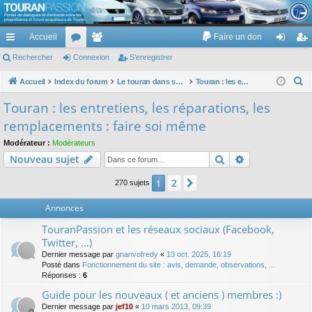
TouranPassion
Accueil
Faire un don
Le forum des propriétaires ou futurs acquéreurs du Volkswagen Touran
cc
Rechercher
or
Connexion
e
S’enregistrer
on
’e
ès
u
m
ne
nr
R
Accueil
Index du forum
Le touran dans ses versions I (V1 V2 V3) et II ...
Touran : les entretiens, les réparations, les remplacements : faire soi même
e
ra
m
br
xi
eg
Touran : les entretiens, les réparations, les
c
pi
s
es
on
ist
remplacements : faire soi même
h
de
re
e
Modérateur :
Modérateurs
Rechercher
Recherche av
Nouveau sujet
r
r
c
2
1
Suivante
270 sujets
h
e
Annonces
r
TouranPassion et les réseaux sociaux (Facebook,
Twitter, ...)
Dernier message par
gnanvofredy
«
13 oct. 2025, 16:19
Posté dans
Fonctionnement du site : avis, demande, observations, ...
Réponses :
6
Guide pour les nouveaux ( et anciens ) membres :)
Dernier message par
jef10
«
10 mars 2013, 09:39