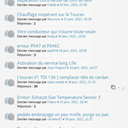
Réparation commande de clim arrière
Dernier message par
Fab00
«
09 févr. 2021, 07:55
Chauffage inopérant sur le Touran
Dernier message par
Macchris
«
31 janv. 2021, 18:38
Réponses :
1
Vitre conducteur qui s'ouvre toute seule
Dernier message par
fredg
«
30 janv. 2021, 19:52
erreur P047 et P046C
Dernier message par
juju64
«
26 janv. 2021, 18:09
Réponses :
3
Activation du service long Life.
Dernier message par
Jean Hugues
«
19 janv. 2021, 19:27
[ touran V1 TDI 136 ] remplacer tête de cardan
Dernier message par
cpas-simple
«
18 janv. 2021, 21:10
Réponses :
34
1
2
Erreur: Exhaust Gas Temperature Sensor 3
Dernier message par
Fabzo
«
10 janv. 2021, 18:44
Réponses :
1
pedale embrayage un peu molle, purge ou pas
Dernier message par
rachline57
«
09 janv. 2021, 11:37