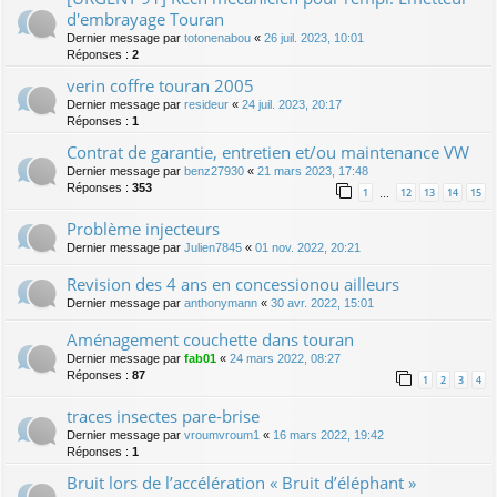
d'embrayage Touran
Dernier message par
totonenabou
«
26 juil. 2023, 10:01
Réponses :
2
verin coffre touran 2005
Dernier message par
resideur
«
24 juil. 2023, 20:17
Réponses :
1
Contrat de garantie, entretien et/ou maintenance VW
Dernier message par
benz27930
«
21 mars 2023, 17:48
Réponses :
353
1
12
13
14
15
…
Problème injecteurs
Dernier message par
Julien7845
«
01 nov. 2022, 20:21
Revision des 4 ans en concessionou ailleurs
Dernier message par
anthonymann
«
30 avr. 2022, 15:01
Aménagement couchette dans touran
Dernier message par
fab01
«
24 mars 2022, 08:27
Réponses :
87
1
2
3
4
traces insectes pare-brise
Dernier message par
vroumvroum1
«
16 mars 2022, 19:42
Réponses :
1
Bruit lors de l’accélération « Bruit d’éléphant »