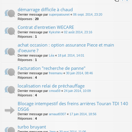
démarrage difficile à chaud
Dernier message par
superpatounet
«
06 sept. 2014, 23:20
Réponses :
20
Contrat d'entretien WECARE
Dernier message par
Kykshin
«
02 août 2014, 23:16
Réponses :
1
achat occasion : option assurance Piece et main
d'oeuvre ?
Dernier message par
Léa
«
18 juil. 2014, 14:01
Réponses :
1
Facturation "recherche de panne"
Dernier message par
freemanu
«
30 juin 2014, 08:46
Réponses :
4
localisation relai de préchauffage
Dernier message par
cmoa59
«
24 juin 2014, 10:09
Réponses :
4
Blocage intempestif des freins arrières Touran TDI 140
DSG6
Dernier message par
arnaud0307
«
17 juin 2014, 18:56
Réponses :
4
turbo bruyant
Dernier message par
Jiem
«
30 mai 2014, 11:06