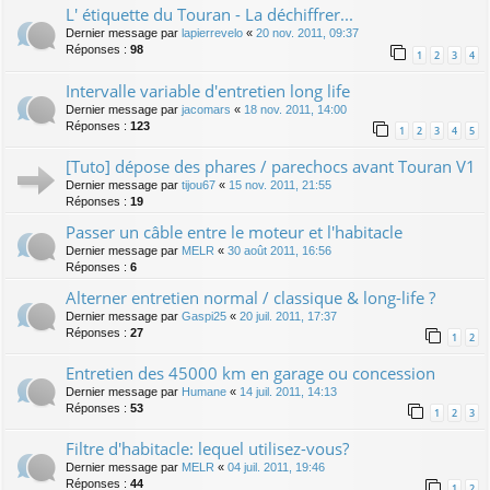
L' étiquette du Touran - La déchiffrer...
Dernier message par
lapierrevelo
«
20 nov. 2011, 09:37
Réponses :
98
1
2
3
4
Intervalle variable d'entretien long life
Dernier message par
jacomars
«
18 nov. 2011, 14:00
Réponses :
123
1
2
3
4
5
[Tuto] dépose des phares / parechocs avant Touran V1
Dernier message par
tijou67
«
15 nov. 2011, 21:55
Réponses :
19
Passer un câble entre le moteur et l'habitacle
Dernier message par
MELR
«
30 août 2011, 16:56
Réponses :
6
Alterner entretien normal / classique & long-life ?
Dernier message par
Gaspi25
«
20 juil. 2011, 17:37
Réponses :
27
1
2
Entretien des 45000 km en garage ou concession
Dernier message par
Humane
«
14 juil. 2011, 14:13
Réponses :
53
1
2
3
Filtre d'habitacle: lequel utilisez-vous?
Dernier message par
MELR
«
04 juil. 2011, 19:46
Réponses :
44
1
2