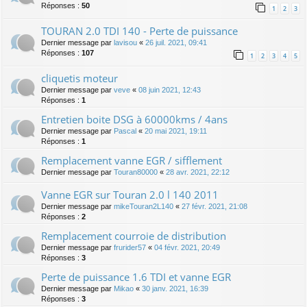
Réponses :
50
1
2
3
TOURAN 2.0 TDI 140 - Perte de puissance
Dernier message par
lavisou
«
26 juil. 2021, 09:41
Réponses :
107
1
2
3
4
5
cliquetis moteur
Dernier message par
veve
«
08 juin 2021, 12:43
Réponses :
1
Entretien boite DSG à 60000kms / 4ans
Dernier message par
Pascal
«
20 mai 2021, 19:11
Réponses :
1
Remplacement vanne EGR / sifflement
Dernier message par
Touran80000
«
28 avr. 2021, 22:12
Vanne EGR sur Touran 2.0 l 140 2011
Dernier message par
mikeTouran2L140
«
27 févr. 2021, 21:08
Réponses :
2
Remplacement courroie de distribution
Dernier message par
frurider57
«
04 févr. 2021, 20:49
Réponses :
3
Perte de puissance 1.6 TDI et vanne EGR
Dernier message par
Mikao
«
30 janv. 2021, 16:39
Réponses :
3