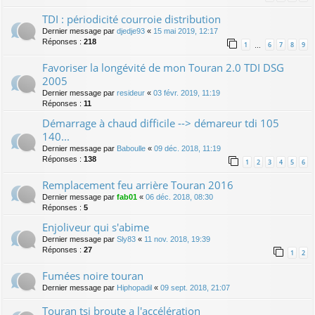
TDI : périodicité courroie distribution
Dernier message par
djedje93
«
15 mai 2019, 12:17
Réponses :
218
1
6
7
8
9
…
Favoriser la longévité de mon Touran 2.0 TDI DSG
2005
Dernier message par
resideur
«
03 févr. 2019, 11:19
Réponses :
11
Démarrage à chaud difficile --> démareur tdi 105
140...
Dernier message par
Baboulle
«
09 déc. 2018, 11:19
Réponses :
138
1
2
3
4
5
6
Remplacement feu arrière Touran 2016
Dernier message par
fab01
«
06 déc. 2018, 08:30
Réponses :
5
Enjoliveur qui s'abime
Dernier message par
Sly83
«
11 nov. 2018, 19:39
Réponses :
27
1
2
Fumées noire touran
Dernier message par
Hiphopadil
«
09 sept. 2018, 21:07
Touran tsi broute a l'accélération