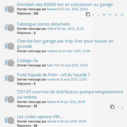
Entretien des 60000 km en concession ou garage
Dernier message par
borated
«
11 nov. 2015, 20:03
Réponses :
311
1
10
11
12
13
…
Catalogue pièces détachées
Dernier message par
mloft
«
03 nov. 2015, 11:32
Réponses :
3
Cherche bon garage pas trop cher pour touran en
gironde
Dernier message par
sudistes
«
15 sept. 2015, 16:38
Codage cle
Dernier message par
ludo 76
«
18 août 2015, 14:25
Fuite liquide de frein : ref du liquide ?
Dernier message par
sweep
«
15 août 2015, 13:53
Réponses :
2
TDI105 courroie de distribution pompe remplacement
soi-même
Dernier message par
Mutma
«
04 juil. 2015, 20:26
Réponses :
31
1
2
Les codes options VW...
Dernier message par
davoliv
«
24 mai 2015, 08:36
Réponses :
10