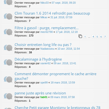
Dernier message par
Niko33
«
07 sept. 2018, 09:20
Réponses :
7
Clim Touran 1.6 2014 refroidit pas beaucoup
Dernier message par
Mikao
«
31 juil. 2018, 07:59
Réponses :
7
Filtre à gasoil : purge, remplacement...
Dernier message par
mec62790
«
17 juil. 2018, 12:18
Réponses :
173
1
4
5
6
7
…
Choisir entretien long life ou pas ?
Dernier message par
Nadiatoutou
«
10 avr. 2018, 11:54
Réponses :
16
Décalaminage à l'hydrogène
Dernier message par
xavier62
«
09 avr. 2018, 13:41
Réponses :
4
Comment démonter proprement le cache arrière
gauche?
Dernier message par
spe99
«
18 mars 2018, 13:59
Réponses :
8
panne juste après une révision
Dernier message par
fab01
«
09 mars 2018, 07:58
Réponses :
1
Cherche Petit garage Montigny le bretonneux ds 78