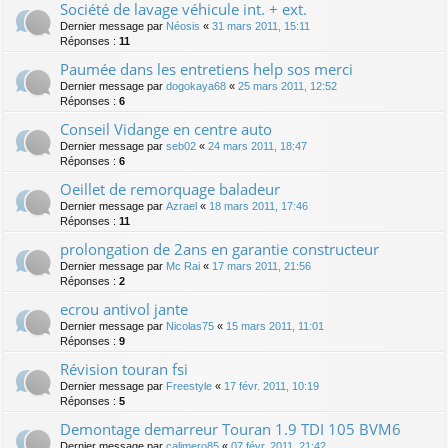
Société de lavage véhicule int. + ext.
Dernier message par
Néosis
«
31 mars 2011, 15:11
Réponses :
11
Paumée dans les entretiens help sos merci
Dernier message par
dogokaya68
«
25 mars 2011, 12:52
Réponses :
6
Conseil Vidange en centre auto
Dernier message par
seb02
«
24 mars 2011, 18:47
Réponses :
6
Oeillet de remorquage baladeur
Dernier message par
Azrael
«
18 mars 2011, 17:46
Réponses :
11
prolongation de 2ans en garantie constructeur
Dernier message par
Mc Rai
«
17 mars 2011, 21:56
Réponses :
2
ecrou antivol jante
Dernier message par
Nicolas75
«
15 mars 2011, 11:01
Réponses :
9
Révision touran fsi
Dernier message par
Freestyle
«
17 févr. 2011, 10:19
Réponses :
5
Demontage demarreur Touran 1.9 TDI 105 BVM6
Dernier message par
calimero85
«
07 févr. 2011, 21:42