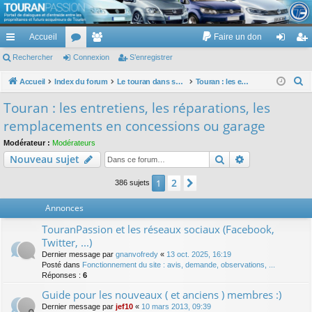
TouranPassion
Accueil
Faire un don
Le forum des propriétaires ou futurs acquéreurs du Volkswagen Touran
cc
Rechercher
or
Connexion
e
S’enregistrer
on
’e
ès
u
m
ne
nr
R
Accueil
Index du forum
Le touran dans ses versions I (V1 V2 V3) et II ...
Touran : les entretiens, les réparations, les remplacements en concessions ou garage
e
ra
m
br
xi
eg
Touran : les entretiens, les réparations, les
c
pi
s
es
on
ist
remplacements en concessions ou garage
h
de
re
e
Modérateur :
Modérateurs
Rechercher
Recherche av
Nouveau sujet
r
r
c
2
1
Suivante
386 sujets
h
e
Annonces
r
TouranPassion et les réseaux sociaux (Facebook,
Twitter, ...)
Dernier message par
gnanvofredy
«
13 oct. 2025, 16:19
Posté dans
Fonctionnement du site : avis, demande, observations, ...
Réponses :
6
Guide pour les nouveaux ( et anciens ) membres :)
Dernier message par
jef10
«
10 mars 2013, 09:39