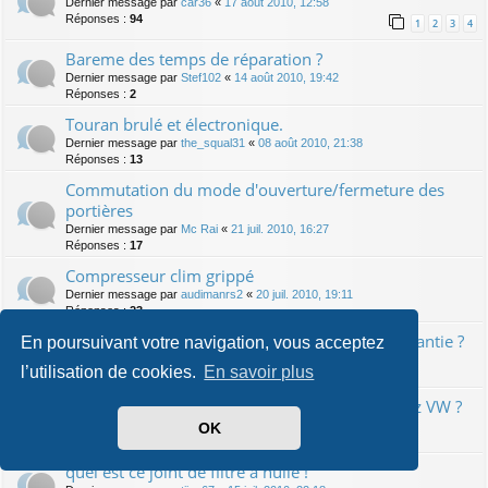
Dernier message par
car36
«
17 août 2010, 12:58
Réponses :
94
1
2
3
4
Bareme des temps de réparation ?
Dernier message par
Stef102
«
14 août 2010, 19:42
Réponses :
2
Touran brulé et électronique.
Dernier message par
the_squal31
«
08 août 2010, 21:38
Réponses :
13
Commutation du mode d'ouverture/fermeture des
portières
Dernier message par
Mc Rai
«
21 juil. 2010, 16:27
Réponses :
17
Compresseur clim grippé
Dernier message par
audimanrs2
«
20 juil. 2010, 19:11
Réponses :
23
Indicateur ODB Révisions : dépassement et garantie ?
En poursuivant votre navigation, vous acceptez
Dernier message par
Priest
«
19 juil. 2010, 13:54
l’utilisation de cookies.
En savoir plus
Réponses :
8
Couleur de l'huile moteur apres la revision chez VW ?
Dernier message par
Mc Rai
«
16 juil. 2010, 00:07
OK
Réponses :
15
quel est ce joint de filtre à huile !