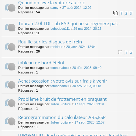
Quand on lève la voiture au cric
Dernier message par
samy
«
27 août 2024, 12:02
Réponses :
54
1
2
3
Touran 2.0l TDI - pb FAP qui ne se regenere pas -
Dernier message par
Leboubou111
«
29 mai 2024, 20:23
Réponses :
11
Rouille sur les disques de frein
Dernier message par
resideur
«
20 janv. 2024, 12:04
Réponses :
26
1
2
tableau de bord éteint
Dernier message par
totonenabou
«
20 déc. 2023, 09:40
Réponses :
1
Achat occasion : votre avis sur frais à venir
Dernier message par
totonenabou
«
30 nov. 2023, 09:18
Réponses :
1
Problème bruit de frottement en braquant
Dernier message par
Julien_voiture
«
17 sept. 2023, 13:01
Réponses :
1
Réprogrammation du calculateur ABS,ESP
Dernier message par
Julien_voiture
«
17 sept. 2023, 12:57
Réponses :
1
[URGENT 91] Rech mécanicien pour rempl. Emetteur