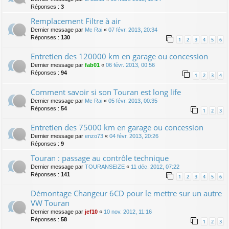
Réponses :
3
Remplacement Filtre à air
Dernier message par
Mc Rai
«
07 févr. 2013, 20:34
Réponses :
130
1
2
3
4
5
6
Entretien des 120000 km en garage ou concession
Dernier message par
fab01
«
06 févr. 2013, 00:56
Réponses :
94
1
2
3
4
Comment savoir si son Touran est long life
Dernier message par
Mc Rai
«
05 févr. 2013, 00:35
Réponses :
54
1
2
3
Entretien des 75000 km en garage ou concession
Dernier message par
enzo73
«
04 févr. 2013, 20:26
Réponses :
9
Touran : passage au contrôle technique
Dernier message par
TOURANSEIZE
«
11 déc. 2012, 07:22
Réponses :
141
1
2
3
4
5
6
Démontage Changeur 6CD pour le mettre sur un autre
VW Touran
Dernier message par
jef10
«
10 nov. 2012, 11:16
Réponses :
58
1
2
3