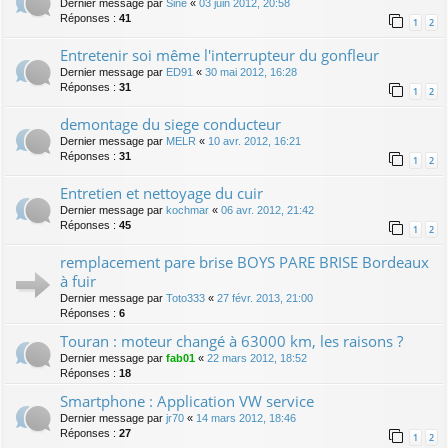
Dernier message par
Sine
«
03 juin 2012, 20:58
Réponses :
41
1
2
Entretenir soi même l'interrupteur du gonfleur
Dernier message par
ED91
«
30 mai 2012, 16:28
Réponses :
31
1
2
demontage du siege conducteur
Dernier message par
MELR
«
10 avr. 2012, 16:21
Réponses :
31
1
2
Entretien et nettoyage du cuir
Dernier message par
kochmar
«
06 avr. 2012, 21:42
Réponses :
45
1
2
remplacement pare brise BOYS PARE BRISE Bordeaux
à fuir
Dernier message par
Toto333
«
27 févr. 2013, 21:00
Réponses :
6
Touran : moteur changé à 63000 km, les raisons ?
Dernier message par
fab01
«
22 mars 2012, 18:52
Réponses :
18
Smartphone : Application VW service
Dernier message par
jr70
«
14 mars 2012, 18:46
Réponses :
27
1
2