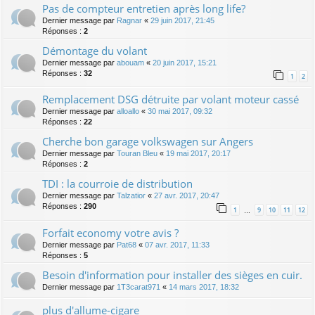
Pas de compteur entretien après long life?
Dernier message par
Ragnar
«
29 juin 2017, 21:45
Réponses :
2
Démontage du volant
Dernier message par
abouam
«
20 juin 2017, 15:21
Réponses :
32
1
2
Remplacement DSG détruite par volant moteur cassé
Dernier message par
alloallo
«
30 mai 2017, 09:32
Réponses :
22
Cherche bon garage volkswagen sur Angers
Dernier message par
Touran Bleu
«
19 mai 2017, 20:17
Réponses :
2
TDI : la courroie de distribution
Dernier message par
Talzatior
«
27 avr. 2017, 20:47
Réponses :
290
1
9
10
11
12
…
Forfait economy votre avis ?
Dernier message par
Pat68
«
07 avr. 2017, 11:33
Réponses :
5
Besoin d'information pour installer des sièges en cuir.
Dernier message par
1T3carat971
«
14 mars 2017, 18:32
plus d'allume-cigare