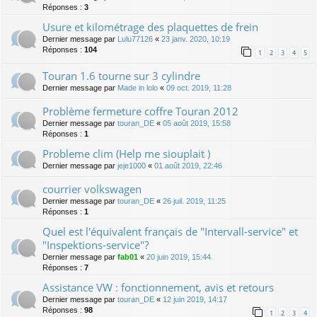
Réponses :
3
Usure et kilométrage des plaquettes de frein
Dernier message par
Lulu77126
«
23 janv. 2020, 10:19
Réponses :
104
1
2
3
4
5
Touran 1.6 tourne sur 3 cylindre
Dernier message par
Made in lolo
«
09 oct. 2019, 11:28
Problème fermeture coffre Touran 2012
Dernier message par
touran_DE
«
05 août 2019, 15:58
Réponses :
1
Probleme clim (Help me siouplait )
Dernier message par
jeje1000
«
01 août 2019, 22:46
courrier volkswagen
Dernier message par
touran_DE
«
26 juil. 2019, 11:25
Réponses :
1
Quel est l'équivalent français de "Intervall-service" et
"Inspektions-service"?
Dernier message par
fab01
«
20 juin 2019, 15:44
Réponses :
7
Assistance VW : fonctionnement, avis et retours
Dernier message par
touran_DE
«
12 juin 2019, 14:17
Réponses :
98
1
2
3
4