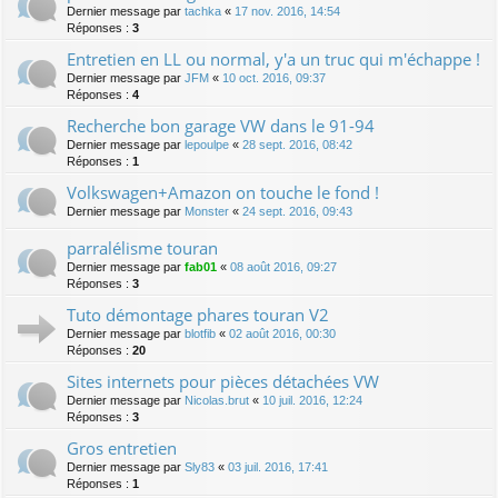
Dernier message par
tachka
«
17 nov. 2016, 14:54
Réponses :
3
Entretien en LL ou normal, y'a un truc qui m'échappe !
Dernier message par
JFM
«
10 oct. 2016, 09:37
Réponses :
4
Recherche bon garage VW dans le 91-94
Dernier message par
lepoulpe
«
28 sept. 2016, 08:42
Réponses :
1
Volkswagen+Amazon on touche le fond !
Dernier message par
Monster
«
24 sept. 2016, 09:43
parralélisme touran
Dernier message par
fab01
«
08 août 2016, 09:27
Réponses :
3
Tuto démontage phares touran V2
Dernier message par
blotfib
«
02 août 2016, 00:30
Réponses :
20
Sites internets pour pièces détachées VW
Dernier message par
Nicolas.brut
«
10 juil. 2016, 12:24
Réponses :
3
Gros entretien
Dernier message par
Sly83
«
03 juil. 2016, 17:41
Réponses :
1