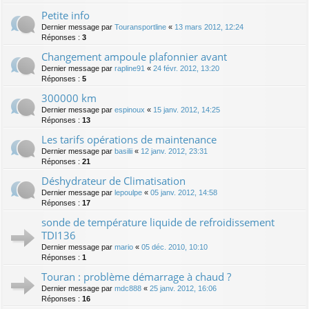
Petite info
Dernier message par
Touransportline
«
13 mars 2012, 12:24
Réponses :
3
Changement ampoule plafonnier avant
Dernier message par
rapline91
«
24 févr. 2012, 13:20
Réponses :
5
300000 km
Dernier message par
espinoux
«
15 janv. 2012, 14:25
Réponses :
13
Les tarifs opérations de maintenance
Dernier message par
basilii
«
12 janv. 2012, 23:31
Réponses :
21
Déshydrateur de Climatisation
Dernier message par
lepoulpe
«
05 janv. 2012, 14:58
Réponses :
17
sonde de température liquide de refroidissement
TDI136
Dernier message par
mario
«
05 déc. 2010, 10:10
Réponses :
1
Touran : problème démarrage à chaud ?
Dernier message par
mdc888
«
25 janv. 2012, 16:06
Réponses :
16