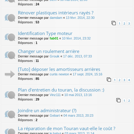
Réponses :
24
Rénover plastiques intérieurs rayés ?
Dernier message par
damdam
«
13 févr. 2014, 22:30
Réponses :
53
1
2
3
Identification Type moteur
Dernier message par
fab01
«
10 févr. 2014, 23:32
Réponses :
1
Changer un roulement arrière
Dernier message par
Grouik
«
17 déc. 2013, 07:33
Réponses :
11
[Tuto] déposer les amortisseurs arrières
Dernier message par
curtis newton
«
17 sept. 2024, 15:16
Réponses :
85
1
2
3
4
Plan d'entretien du touran, la discussion :)
Dernier message par
Vinz111
«
10 mai 2013, 13:16
Réponses :
29
1
2
Joindre un administrateur (?)
Dernier message par
Gebart
«
04 mars 2013, 20:23
Réponses :
2
La réparation de mon Touran vaut-elle le coût ?
Dernier message par
le bahut
«
03 mars 2013, 11:14