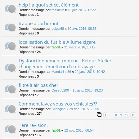
help ! a quoi set cet élément
Dernier message par
resideur
«
18 juin 2016, 13:22
Réponses :
1
trappe à carburant
Dernier message par
guigui68
«
30 avr. 2016, 08:53
Réponses :
9
localisation du fusible Allume cigare
Dernier message par
fab01
«
31 mars 2016, 18:12
Réponses :
24
Dysfonctionnement moteur - Retour Atelier
changement émetteur d'embrayage
Dernier message par
Mandarine86
«
22 janv. 2016, 10:42
Réponses :
3
filtre à air pas cher
Dernier message par
Criss83200
«
15 janv. 2016, 19:23
Réponses :
7
Comment lavez vous vos véhicules??
Dernier message par
Orangina
«
29 déc. 2015, 22:55
Réponses :
274
1
8
9
10
11
…
1ere révision.
Dernier message par
fab01
«
12 nov. 2015, 08:54
Réponses :
16