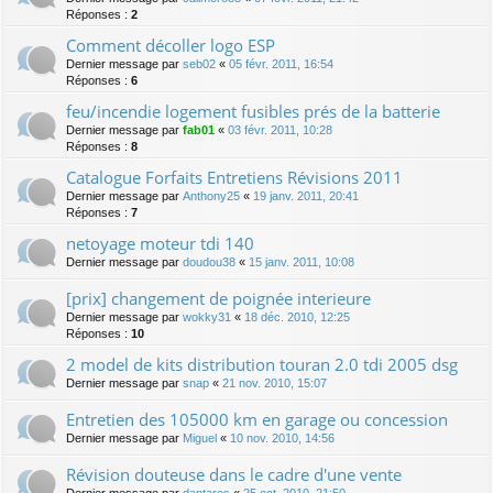
Réponses :
2
Comment décoller logo ESP
Dernier message par
seb02
«
05 févr. 2011, 16:54
Réponses :
6
feu/incendie logement fusibles prés de la batterie
Dernier message par
fab01
«
03 févr. 2011, 10:28
Réponses :
8
Catalogue Forfaits Entretiens Révisions 2011
Dernier message par
Anthony25
«
19 janv. 2011, 20:41
Réponses :
7
netoyage moteur tdi 140
Dernier message par
doudou38
«
15 janv. 2011, 10:08
[prix] changement de poignée interieure
Dernier message par
wokky31
«
18 déc. 2010, 12:25
Réponses :
10
2 model de kits distribution touran 2.0 tdi 2005 dsg
Dernier message par
snap
«
21 nov. 2010, 15:07
Entretien des 105000 km en garage ou concession
Dernier message par
Miguel
«
10 nov. 2010, 14:56
Révision douteuse dans le cadre d'une vente