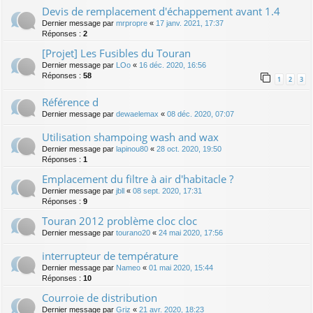
Devis de remplacement d'échappement avant 1.4
Dernier message par
mrpropre
«
17 janv. 2021, 17:37
Réponses :
2
[Projet] Les Fusibles du Touran
Dernier message par
LOo
«
16 déc. 2020, 16:56
Réponses :
58
1
2
3
Référence d
Dernier message par
dewaelemax
«
08 déc. 2020, 07:07
Utilisation shampoing wash and wax
Dernier message par
lapinou80
«
28 oct. 2020, 19:50
Réponses :
1
Emplacement du filtre à air d'habitacle ?
Dernier message par
jbll
«
08 sept. 2020, 17:31
Réponses :
9
Touran 2012 problème cloc cloc
Dernier message par
tourano20
«
24 mai 2020, 17:56
interrupteur de température
Dernier message par
Nameo
«
01 mai 2020, 15:44
Réponses :
10
Courroie de distribution
Dernier message par
Griz
«
21 avr. 2020, 18:23