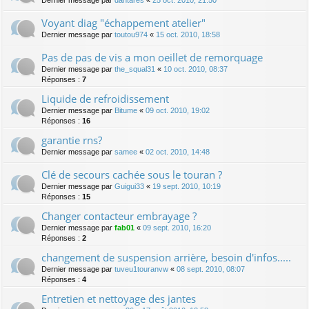
Dernier message par
dantares
«
25 oct. 2010, 21:50
Voyant diag "échappement atelier"
Dernier message par
toutou974
«
15 oct. 2010, 18:58
Pas de pas de vis a mon oeillet de remorquage
Dernier message par
the_squal31
«
10 oct. 2010, 08:37
Réponses :
7
Liquide de refroidissement
Dernier message par
Bitume
«
09 oct. 2010, 19:02
Réponses :
16
garantie rns?
Dernier message par
samee
«
02 oct. 2010, 14:48
Clé de secours cachée sous le touran ?
Dernier message par
Guigui33
«
19 sept. 2010, 10:19
Réponses :
15
Changer contacteur embrayage ?
Dernier message par
fab01
«
09 sept. 2010, 16:20
Réponses :
2
changement de suspension arrière, besoin d'infos.....
Dernier message par
tuveu1touranvw
«
08 sept. 2010, 08:07
Réponses :
4
Entretien et nettoyage des jantes