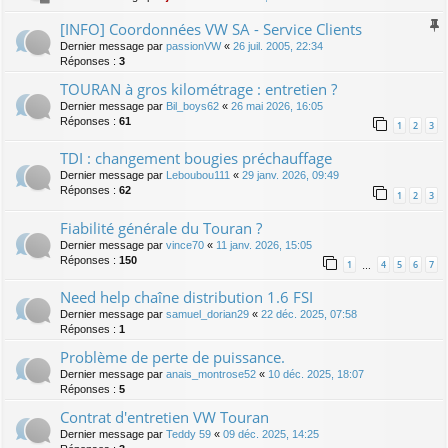
[INFO] Coordonnées VW SA - Service Clients
Dernier message par
passionVW
«
26 juil. 2005, 22:34
Réponses :
3
TOURAN à gros kilométrage : entretien ?
Dernier message par
Bil_boys62
«
26 mai 2026, 16:05
Réponses :
61
1
2
3
TDI : changement bougies préchauffage
Dernier message par
Leboubou111
«
29 janv. 2026, 09:49
Réponses :
62
1
2
3
Fiabilité générale du Touran ?
Dernier message par
vince70
«
11 janv. 2026, 15:05
Réponses :
150
1
4
5
6
7
…
Need help chaîne distribution 1.6 FSI
Dernier message par
samuel_dorian29
«
22 déc. 2025, 07:58
Réponses :
1
Problème de perte de puissance.
Dernier message par
anais_montrose52
«
10 déc. 2025, 18:07
Réponses :
5
Contrat d'entretien VW Touran
Dernier message par
Teddy 59
«
09 déc. 2025, 14:25