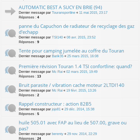
AUTOMATIC BEST A SUCY EN BRIE (94)
Dernier message par
Touransportline
«
11 mai 2015, 23:17
Réponses :
4
panne du Capuchon de radiateur de recyclage des gaz
d'echapp
Dernier message par
TSI140
«
08 avr. 2015, 23:52
Réponses :
9
Tente pour camping jumelée au coffre du Touran
Dernier message par
Barik35
«
25 mars 2015, 16:08
Première révision Touran 1.4 TSI confortline: quand?
Dernier message par
Mc Rai
«
02 mars 2015, 19:49
Réponses :
13
Bruit parasite / vibration cache moteur 2LTDI140
Dernier message par
Mc Rai
«
19 févr. 2015, 13:26
Réponses :
2
Rappel constructeur : action 82B5
Dernier message par
jojo81
«
29 déc. 2014, 15:38
Réponses :
5
huile 505.01 avec FAP au lieu de 507.00, grave ou
pas?
Dernier message par
berenty
«
29 nov. 2014, 22:29
Réponses :
24