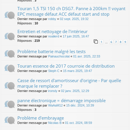
Réponses :
3
Touran 1,5 TSI 150 ch DSG7. Panne à 200km !! voyant
EPC message défaut ACC défaut start and stop
Dernier message par
robby
«
02 sept. 2025, 19:32
Réponses :
10
Entretien et nettoyage de l'intérieur
Dernier message par
noalierd
«
17 juin 2025, 16:47
Réponses :
219
1
6
7
8
9
…
Problème batterie malgré les tests
Dernier message par
Painauchocolat
«
01 avr. 2025, 22:33
Touran essence de 2017 courroie de distribution
Dernier message par
Steph C
«
15 mars 2025, 19:47
Casse de ressort d'amortisseur d'origine - Par quelle
marque le remplacer ?
Dernier message par
ironsly
«
02 janv. 2025, 12:29
panne électronique = démarrage impossible
Dernier message par
WaAaM12
«
15 déc. 2024, 10:39
Réponses :
3
Problème d'embrayage
Dernier message par
Nicolas B
«
01 oct. 2024, 08:59