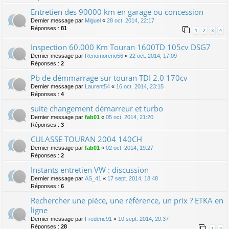
Entretien des 90000 km en garage ou concession
Dernier message par
Miguel
«
28 oct. 2014, 22:17
Réponses :
81
1
2
3
4
Inspection 60.000 Km Touran 1600TD 105cv DSG7
Dernier message par
Renomoreno56
«
22 oct. 2014, 17:09
Réponses :
2
Pb de démmarrage sur touran TDI 2.0 170cv
Dernier message par
Laurent54
«
16 oct. 2014, 23:15
Réponses :
4
suite changement démarreur et turbo
Dernier message par
fab01
«
05 oct. 2014, 21:20
Réponses :
3
CULASSE TOURAN 2004 140CH
Dernier message par
fab01
«
02 oct. 2014, 19:27
Réponses :
2
Instants entretien VW : discussion
Dernier message par
AS_41
«
17 sept. 2014, 18:48
Réponses :
6
Rechercher une pièce, une référence, un prix ? ETKA en
ligne
Dernier message par
Frederic91
«
10 sept. 2014, 20:37
Réponses :
28
1
2