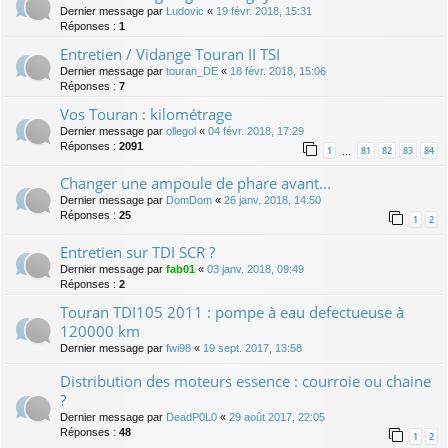
Dernier message par
Ludovic
«
19 févr. 2018, 15:31
Réponses :
1
Entretien / Vidange Touran II TSI
Dernier message par
touran_DE
«
18 févr. 2018, 15:06
Réponses :
7
Vos Touran : kilométrage
Dernier message par
ollegol
«
04 févr. 2018, 17:29
Réponses :
2091
1
81
82
83
84
…
Changer une ampoule de phare avant...
Dernier message par
DomDom
«
26 janv. 2018, 14:50
Réponses :
25
1
2
Entretien sur TDI SCR ?
Dernier message par
fab01
«
03 janv. 2018, 09:49
Réponses :
2
Touran TDI105 2011 : pompe à eau defectueuse à
120000 km
Dernier message par
fwi98
«
19 sept. 2017, 13:58
Distribution des moteurs essence : courroie ou chaine
?
Dernier message par
DeadP0L0
«
29 août 2017, 22:05
Réponses :
48
1
2