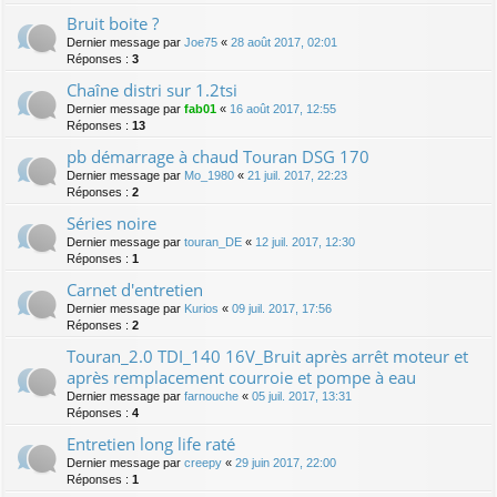
Bruit boite ?
Dernier message par
Joe75
«
28 août 2017, 02:01
Réponses :
3
Chaîne distri sur 1.2tsi
Dernier message par
fab01
«
16 août 2017, 12:55
Réponses :
13
pb démarrage à chaud Touran DSG 170
Dernier message par
Mo_1980
«
21 juil. 2017, 22:23
Réponses :
2
Séries noire
Dernier message par
touran_DE
«
12 juil. 2017, 12:30
Réponses :
1
Carnet d'entretien
Dernier message par
Kurios
«
09 juil. 2017, 17:56
Réponses :
2
Touran_2.0 TDI_140 16V_Bruit après arrêt moteur et
après remplacement courroie et pompe à eau
Dernier message par
farnouche
«
05 juil. 2017, 13:31
Réponses :
4
Entretien long life raté
Dernier message par
creepy
«
29 juin 2017, 22:00
Réponses :
1