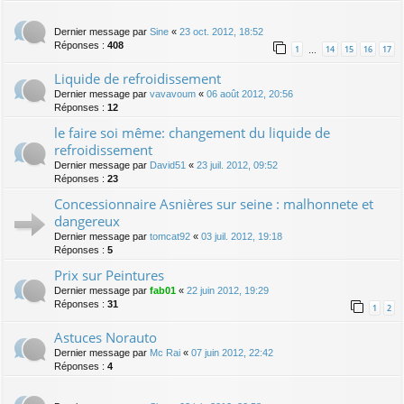
Dernier message par
Sine
«
23 oct. 2012, 18:52
Réponses :
408
1
14
15
16
17
…
Liquide de refroidissement
Dernier message par
vavavoum
«
06 août 2012, 20:56
Réponses :
12
le faire soi même: changement du liquide de
refroidissement
Dernier message par
David51
«
23 juil. 2012, 09:52
Réponses :
23
Concessionnaire Asnières sur seine : malhonnete et
dangereux
Dernier message par
tomcat92
«
03 juil. 2012, 19:18
Réponses :
5
Prix sur Peintures
Dernier message par
fab01
«
22 juin 2012, 19:29
Réponses :
31
1
2
Astuces Norauto
Dernier message par
Mc Rai
«
07 juin 2012, 22:42
Réponses :
4