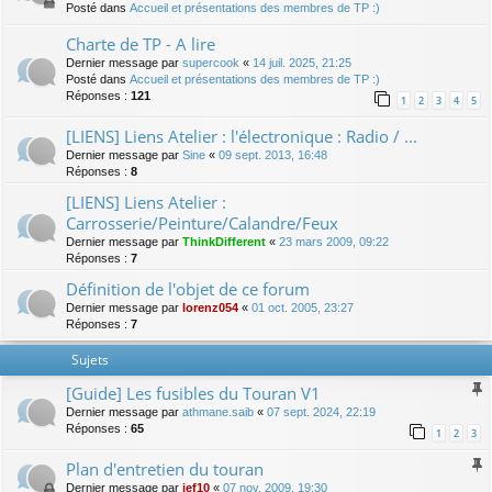
Posté dans
Accueil et présentations des membres de TP :)
Charte de TP - A lire
Dernier message par
supercook
«
14 juil. 2025, 21:25
Posté dans
Accueil et présentations des membres de TP :)
Réponses :
121
1
2
3
4
5
[LIENS] Liens Atelier : l'électronique : Radio / ...
Dernier message par
Sine
«
09 sept. 2013, 16:48
Réponses :
8
[LIENS] Liens Atelier :
Carrosserie/Peinture/Calandre/Feux
Dernier message par
ThinkDifferent
«
23 mars 2009, 09:22
Réponses :
7
Définition de l'objet de ce forum
Dernier message par
lorenz054
«
01 oct. 2005, 23:27
Réponses :
7
Sujets
[Guide] Les fusibles du Touran V1
Dernier message par
athmane.saib
«
07 sept. 2024, 22:19
Réponses :
65
1
2
3
Plan d'entretien du touran
Dernier message par
jef10
«
07 nov. 2009, 19:30