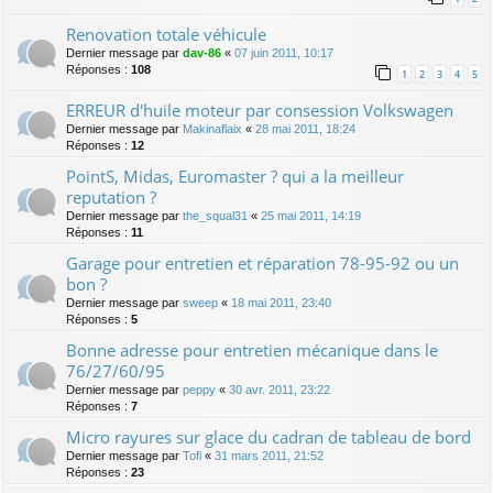
Renovation totale véhicule
Dernier message par
dav-86
«
07 juin 2011, 10:17
Réponses :
108
1
2
3
4
5
ERREUR d'huile moteur par consession Volkswagen
Dernier message par
Makinaflaix
«
28 mai 2011, 18:24
Réponses :
12
PointS, Midas, Euromaster ? qui a la meilleur
reputation ?
Dernier message par
the_squal31
«
25 mai 2011, 14:19
Réponses :
11
Garage pour entretien et réparation 78-95-92 ou un
bon ?
Dernier message par
sweep
«
18 mai 2011, 23:40
Réponses :
5
Bonne adresse pour entretien mécanique dans le
76/27/60/95
Dernier message par
peppy
«
30 avr. 2011, 23:22
Réponses :
7
Micro rayures sur glace du cadran de tableau de bord
Dernier message par
Tofi
«
31 mars 2011, 21:52
Réponses :
23