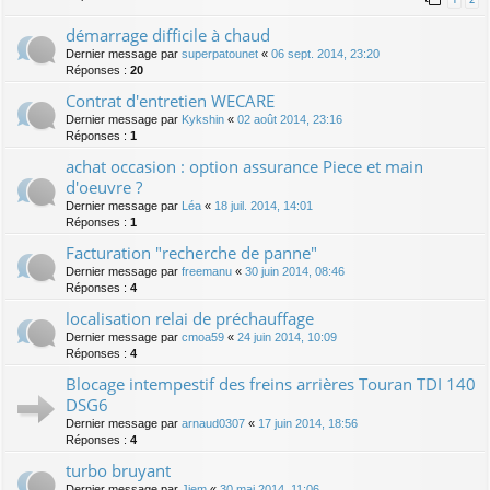
démarrage difficile à chaud
Dernier message par
superpatounet
«
06 sept. 2014, 23:20
Réponses :
20
Contrat d'entretien WECARE
Dernier message par
Kykshin
«
02 août 2014, 23:16
Réponses :
1
achat occasion : option assurance Piece et main
d'oeuvre ?
Dernier message par
Léa
«
18 juil. 2014, 14:01
Réponses :
1
Facturation "recherche de panne"
Dernier message par
freemanu
«
30 juin 2014, 08:46
Réponses :
4
localisation relai de préchauffage
Dernier message par
cmoa59
«
24 juin 2014, 10:09
Réponses :
4
Blocage intempestif des freins arrières Touran TDI 140
DSG6
Dernier message par
arnaud0307
«
17 juin 2014, 18:56
Réponses :
4
turbo bruyant
Dernier message par
Jiem
«
30 mai 2014, 11:06