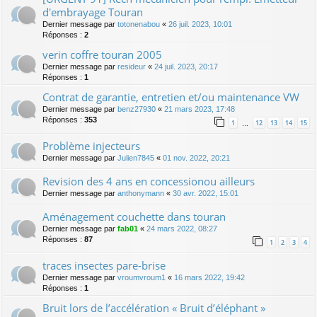
d'embrayage Touran
Dernier message par
totonenabou
«
26 juil. 2023, 10:01
Réponses :
2
verin coffre touran 2005
Dernier message par
resideur
«
24 juil. 2023, 20:17
Réponses :
1
Contrat de garantie, entretien et/ou maintenance VW
Dernier message par
benz27930
«
21 mars 2023, 17:48
Réponses :
353
1
12
13
14
15
…
Problème injecteurs
Dernier message par
Julien7845
«
01 nov. 2022, 20:21
Revision des 4 ans en concessionou ailleurs
Dernier message par
anthonymann
«
30 avr. 2022, 15:01
Aménagement couchette dans touran
Dernier message par
fab01
«
24 mars 2022, 08:27
Réponses :
87
1
2
3
4
traces insectes pare-brise
Dernier message par
vroumvroum1
«
16 mars 2022, 19:42
Réponses :
1
Bruit lors de l’accélération « Bruit d’éléphant »