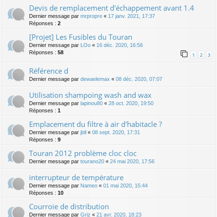
Devis de remplacement d'échappement avant 1.4
Dernier message par
mrpropre
«
17 janv. 2021, 17:37
Réponses :
2
[Projet] Les Fusibles du Touran
Dernier message par
LOo
«
16 déc. 2020, 16:56
Réponses :
58
1
2
3
Référence d
Dernier message par
dewaelemax
«
08 déc. 2020, 07:07
Utilisation shampoing wash and wax
Dernier message par
lapinou80
«
28 oct. 2020, 19:50
Réponses :
1
Emplacement du filtre à air d'habitacle ?
Dernier message par
jbll
«
08 sept. 2020, 17:31
Réponses :
9
Touran 2012 problème cloc cloc
Dernier message par
tourano20
«
24 mai 2020, 17:56
interrupteur de température
Dernier message par
Nameo
«
01 mai 2020, 15:44
Réponses :
10
Courroie de distribution
Dernier message par
Griz
«
21 avr. 2020, 18:23