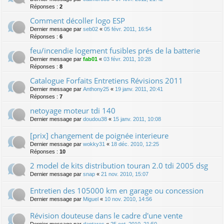
Réponses :
2
Comment décoller logo ESP
Dernier message par
seb02
«
05 févr. 2011, 16:54
Réponses :
6
feu/incendie logement fusibles prés de la batterie
Dernier message par
fab01
«
03 févr. 2011, 10:28
Réponses :
8
Catalogue Forfaits Entretiens Révisions 2011
Dernier message par
Anthony25
«
19 janv. 2011, 20:41
Réponses :
7
netoyage moteur tdi 140
Dernier message par
doudou38
«
15 janv. 2011, 10:08
[prix] changement de poignée interieure
Dernier message par
wokky31
«
18 déc. 2010, 12:25
Réponses :
10
2 model de kits distribution touran 2.0 tdi 2005 dsg
Dernier message par
snap
«
21 nov. 2010, 15:07
Entretien des 105000 km en garage ou concession
Dernier message par
Miguel
«
10 nov. 2010, 14:56
Révision douteuse dans le cadre d'une vente