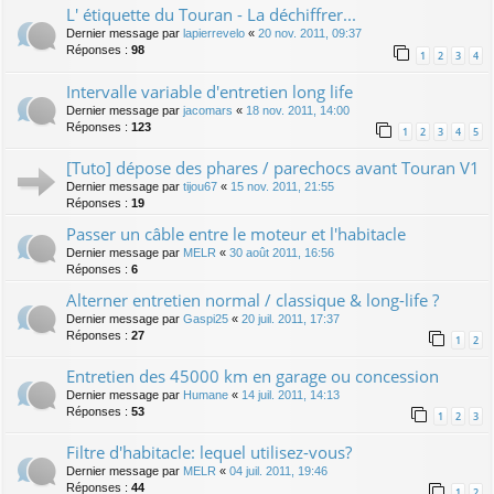
L' étiquette du Touran - La déchiffrer...
Dernier message par
lapierrevelo
«
20 nov. 2011, 09:37
Réponses :
98
1
2
3
4
Intervalle variable d'entretien long life
Dernier message par
jacomars
«
18 nov. 2011, 14:00
Réponses :
123
1
2
3
4
5
[Tuto] dépose des phares / parechocs avant Touran V1
Dernier message par
tijou67
«
15 nov. 2011, 21:55
Réponses :
19
Passer un câble entre le moteur et l'habitacle
Dernier message par
MELR
«
30 août 2011, 16:56
Réponses :
6
Alterner entretien normal / classique & long-life ?
Dernier message par
Gaspi25
«
20 juil. 2011, 17:37
Réponses :
27
1
2
Entretien des 45000 km en garage ou concession
Dernier message par
Humane
«
14 juil. 2011, 14:13
Réponses :
53
1
2
3
Filtre d'habitacle: lequel utilisez-vous?
Dernier message par
MELR
«
04 juil. 2011, 19:46
Réponses :
44
1
2