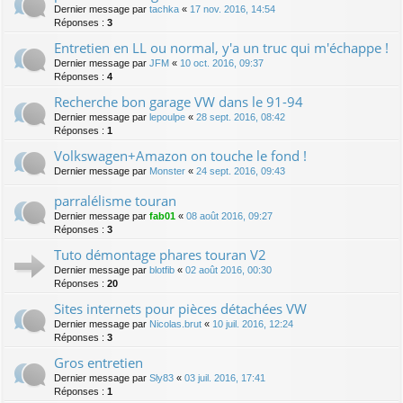
Dernier message par
tachka
«
17 nov. 2016, 14:54
Réponses :
3
Entretien en LL ou normal, y'a un truc qui m'échappe !
Dernier message par
JFM
«
10 oct. 2016, 09:37
Réponses :
4
Recherche bon garage VW dans le 91-94
Dernier message par
lepoulpe
«
28 sept. 2016, 08:42
Réponses :
1
Volkswagen+Amazon on touche le fond !
Dernier message par
Monster
«
24 sept. 2016, 09:43
parralélisme touran
Dernier message par
fab01
«
08 août 2016, 09:27
Réponses :
3
Tuto démontage phares touran V2
Dernier message par
blotfib
«
02 août 2016, 00:30
Réponses :
20
Sites internets pour pièces détachées VW
Dernier message par
Nicolas.brut
«
10 juil. 2016, 12:24
Réponses :
3
Gros entretien
Dernier message par
Sly83
«
03 juil. 2016, 17:41
Réponses :
1