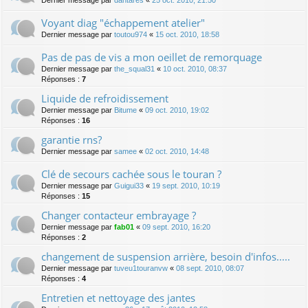
Dernier message par
dantares
«
25 oct. 2010, 21:50
Voyant diag "échappement atelier"
Dernier message par
toutou974
«
15 oct. 2010, 18:58
Pas de pas de vis a mon oeillet de remorquage
Dernier message par
the_squal31
«
10 oct. 2010, 08:37
Réponses :
7
Liquide de refroidissement
Dernier message par
Bitume
«
09 oct. 2010, 19:02
Réponses :
16
garantie rns?
Dernier message par
samee
«
02 oct. 2010, 14:48
Clé de secours cachée sous le touran ?
Dernier message par
Guigui33
«
19 sept. 2010, 10:19
Réponses :
15
Changer contacteur embrayage ?
Dernier message par
fab01
«
09 sept. 2010, 16:20
Réponses :
2
changement de suspension arrière, besoin d'infos.....
Dernier message par
tuveu1touranvw
«
08 sept. 2010, 08:07
Réponses :
4
Entretien et nettoyage des jantes