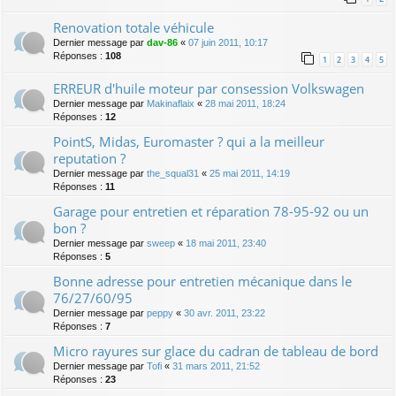
Renovation totale véhicule
Dernier message par
dav-86
«
07 juin 2011, 10:17
Réponses :
108
1
2
3
4
5
ERREUR d'huile moteur par consession Volkswagen
Dernier message par
Makinaflaix
«
28 mai 2011, 18:24
Réponses :
12
PointS, Midas, Euromaster ? qui a la meilleur
reputation ?
Dernier message par
the_squal31
«
25 mai 2011, 14:19
Réponses :
11
Garage pour entretien et réparation 78-95-92 ou un
bon ?
Dernier message par
sweep
«
18 mai 2011, 23:40
Réponses :
5
Bonne adresse pour entretien mécanique dans le
76/27/60/95
Dernier message par
peppy
«
30 avr. 2011, 23:22
Réponses :
7
Micro rayures sur glace du cadran de tableau de bord
Dernier message par
Tofi
«
31 mars 2011, 21:52
Réponses :
23