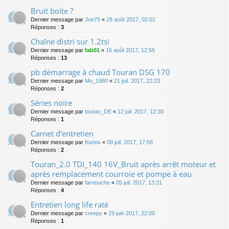
Bruit boite ?
Dernier message par
Joe75
«
28 août 2017, 02:01
Réponses :
3
Chaîne distri sur 1.2tsi
Dernier message par
fab01
«
16 août 2017, 12:55
Réponses :
13
pb démarrage à chaud Touran DSG 170
Dernier message par
Mo_1980
«
21 juil. 2017, 22:23
Réponses :
2
Séries noire
Dernier message par
touran_DE
«
12 juil. 2017, 12:30
Réponses :
1
Carnet d'entretien
Dernier message par
Kurios
«
09 juil. 2017, 17:56
Réponses :
2
Touran_2.0 TDI_140 16V_Bruit après arrêt moteur et
après remplacement courroie et pompe à eau
Dernier message par
farnouche
«
05 juil. 2017, 13:31
Réponses :
4
Entretien long life raté
Dernier message par
creepy
«
29 juin 2017, 22:00
Réponses :
1