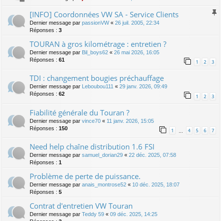
[INFO] Coordonnées VW SA - Service Clients
Dernier message par
passionVW
«
26 juil. 2005, 22:34
Réponses :
3
TOURAN à gros kilométrage : entretien ?
Dernier message par
Bil_boys62
«
26 mai 2026, 16:05
Réponses :
61
1
2
3
TDI : changement bougies préchauffage
Dernier message par
Leboubou111
«
29 janv. 2026, 09:49
Réponses :
62
1
2
3
Fiabilité générale du Touran ?
Dernier message par
vince70
«
11 janv. 2026, 15:05
Réponses :
150
1
4
5
6
7
…
Need help chaîne distribution 1.6 FSI
Dernier message par
samuel_dorian29
«
22 déc. 2025, 07:58
Réponses :
1
Problème de perte de puissance.
Dernier message par
anais_montrose52
«
10 déc. 2025, 18:07
Réponses :
5
Contrat d'entretien VW Touran
Dernier message par
Teddy 59
«
09 déc. 2025, 14:25