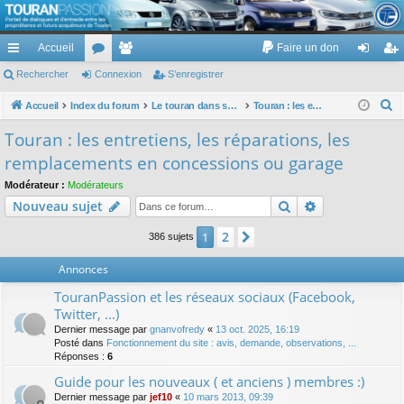
TouranPassion
Accueil
Faire un don
Le forum des propriétaires ou futurs acquéreurs du Volkswagen Touran
cc
Rechercher
or
Connexion
e
S’enregistrer
on
’e
ès
u
m
ne
nr
R
Accueil
Index du forum
Le touran dans ses versions I (V1 V2 V3) et II ...
Touran : les entretiens, les réparations, les remplacements en concessions ou garage
e
ra
m
br
xi
eg
Touran : les entretiens, les réparations, les
c
pi
s
es
on
ist
remplacements en concessions ou garage
h
de
re
e
Modérateur :
Modérateurs
Rechercher
Recherche av
Nouveau sujet
r
r
c
2
1
Suivante
386 sujets
h
e
Annonces
r
TouranPassion et les réseaux sociaux (Facebook,
Twitter, ...)
Dernier message par
gnanvofredy
«
13 oct. 2025, 16:19
Posté dans
Fonctionnement du site : avis, demande, observations, ...
Réponses :
6
Guide pour les nouveaux ( et anciens ) membres :)
Dernier message par
jef10
«
10 mars 2013, 09:39