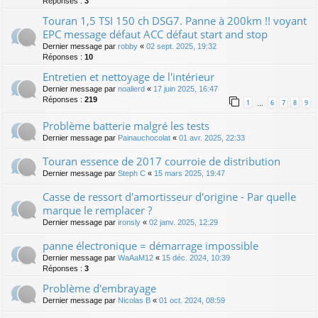
Réponses :
3
Touran 1,5 TSI 150 ch DSG7. Panne à 200km !! voyant
EPC message défaut ACC défaut start and stop
Dernier message par
robby
«
02 sept. 2025, 19:32
Réponses :
10
Entretien et nettoyage de l'intérieur
Dernier message par
noalierd
«
17 juin 2025, 16:47
Réponses :
219
1
6
7
8
9
…
Problème batterie malgré les tests
Dernier message par
Painauchocolat
«
01 avr. 2025, 22:33
Touran essence de 2017 courroie de distribution
Dernier message par
Steph C
«
15 mars 2025, 19:47
Casse de ressort d'amortisseur d'origine - Par quelle
marque le remplacer ?
Dernier message par
ironsly
«
02 janv. 2025, 12:29
panne électronique = démarrage impossible
Dernier message par
WaAaM12
«
15 déc. 2024, 10:39
Réponses :
3
Problème d'embrayage
Dernier message par
Nicolas B
«
01 oct. 2024, 08:59