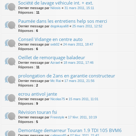
Société de lavage véhicule int. + ext.
Dernier message par
Néosis
«
31 mars 2011, 15:11
Réponses :
11
Paumée dans les entretiens help sos merci
Dernier message par
dogokaya68
«
25 mars 2011, 12:52
Réponses :
6
Conseil Vidange en centre auto
Dernier message par
seb02
«
24 mars 2011, 18:47
Réponses :
6
Oeillet de remorquage baladeur
Dernier message par
Azrael
«
18 mars 2011, 17:46
Réponses :
11
prolongation de 2ans en garantie constructeur
Dernier message par
Mc Rai
«
17 mars 2011, 21:56
Réponses :
2
ecrou antivol jante
Dernier message par
Nicolas75
«
15 mars 2011, 11:01
Réponses :
9
Révision touran fsi
Dernier message par
Freestyle
«
17 févr. 2011, 10:19
Réponses :
5
Demontage demarreur Touran 1.9 TDI 105 BVM6
Dernier message par
calimero85
«
07 févr. 2011, 21:42