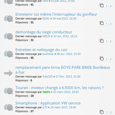
Dernier message par
Sine
«
03 juin 2012, 20:58
Réponses :
41
1
2
Entretenir soi même l'interrupteur du gonfleur
Dernier message par
ED91
«
30 mai 2012, 16:28
Réponses :
31
1
2
demontage du siege conducteur
Dernier message par
MELR
«
10 avr. 2012, 16:21
Réponses :
31
1
2
Entretien et nettoyage du cuir
Dernier message par
kochmar
«
06 avr. 2012, 21:42
Réponses :
45
1
2
remplacement pare brise BOYS PARE BRISE Bordeaux
à fuir
Dernier message par
Toto333
«
27 févr. 2013, 21:00
Réponses :
6
Touran : moteur changé à 63000 km, les raisons ?
Dernier message par
fab01
«
22 mars 2012, 18:52
Réponses :
18
Smartphone : Application VW service
Dernier message par
jr70
«
14 mars 2012, 18:46
Réponses :
27
1
2