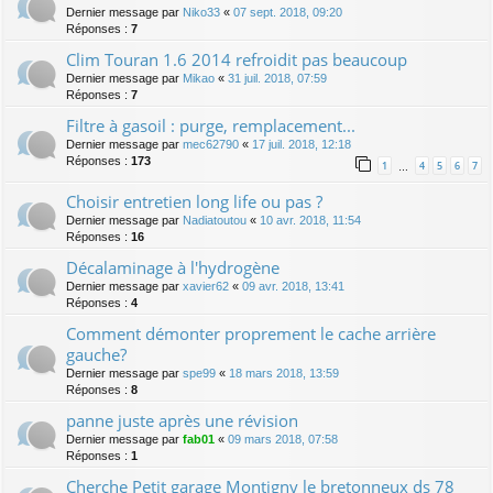
Dernier message par
Niko33
«
07 sept. 2018, 09:20
Réponses :
7
Clim Touran 1.6 2014 refroidit pas beaucoup
Dernier message par
Mikao
«
31 juil. 2018, 07:59
Réponses :
7
Filtre à gasoil : purge, remplacement...
Dernier message par
mec62790
«
17 juil. 2018, 12:18
Réponses :
173
1
4
5
6
7
…
Choisir entretien long life ou pas ?
Dernier message par
Nadiatoutou
«
10 avr. 2018, 11:54
Réponses :
16
Décalaminage à l'hydrogène
Dernier message par
xavier62
«
09 avr. 2018, 13:41
Réponses :
4
Comment démonter proprement le cache arrière
gauche?
Dernier message par
spe99
«
18 mars 2018, 13:59
Réponses :
8
panne juste après une révision
Dernier message par
fab01
«
09 mars 2018, 07:58
Réponses :
1
Cherche Petit garage Montigny le bretonneux ds 78