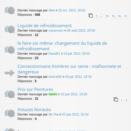
Dernier message par
Sine
«
23 oct. 2012, 18:52
Réponses :
408
1
14
15
16
17
…
Liquide de refroidissement
Dernier message par
vavavoum
«
06 août 2012, 20:56
Réponses :
12
le faire soi même: changement du liquide de
refroidissement
Dernier message par
David51
«
23 juil. 2012, 09:52
Réponses :
23
Concessionnaire Asnières sur seine : malhonnete et
dangereux
Dernier message par
tomcat92
«
03 juil. 2012, 19:18
Réponses :
5
Prix sur Peintures
Dernier message par
fab01
«
22 juin 2012, 19:29
Réponses :
31
1
2
Astuces Norauto
Dernier message par
Mc Rai
«
07 juin 2012, 22:42
Réponses :
4