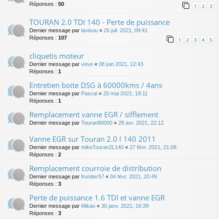
Réponses :
50
1
2
3
TOURAN 2.0 TDI 140 - Perte de puissance
Dernier message par
lavisou
«
26 juil. 2021, 09:41
Réponses :
107
1
2
3
4
5
cliquetis moteur
Dernier message par
veve
«
08 juin 2021, 12:43
Réponses :
1
Entretien boite DSG à 60000kms / 4ans
Dernier message par
Pascal
«
20 mai 2021, 19:11
Réponses :
1
Remplacement vanne EGR / sifflement
Dernier message par
Touran80000
«
28 avr. 2021, 22:12
Vanne EGR sur Touran 2.0 l 140 2011
Dernier message par
mikeTouran2L140
«
27 févr. 2021, 21:08
Réponses :
2
Remplacement courroie de distribution
Dernier message par
frurider57
«
04 févr. 2021, 20:49
Réponses :
3
Perte de puissance 1.6 TDI et vanne EGR
Dernier message par
Mikao
«
30 janv. 2021, 16:39
Réponses :
3