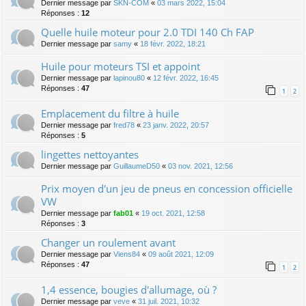
Dernier message par
SKN-COM
«
03 mars 2022, 15:04
Réponses :
12
Quelle huile moteur pour 2.0 TDI 140 Ch FAP
Dernier message par
samy
«
18 févr. 2022, 18:21
Huile pour moteurs TSI et appoint
Dernier message par
lapinou80
«
12 févr. 2022, 16:45
Réponses :
47
1
2
Emplacement du filtre à huile
Dernier message par
fred78
«
23 janv. 2022, 20:57
Réponses :
5
lingettes nettoyantes
Dernier message par
GuillaumeD50
«
03 nov. 2021, 12:56
Prix moyen d'un jeu de pneus en concession officielle
VW
Dernier message par
fab01
«
19 oct. 2021, 12:58
Réponses :
3
Changer un roulement avant
Dernier message par
Viens84
«
09 août 2021, 12:09
Réponses :
47
1
2
1,4 essence, bougies d'allumage, où ?
Dernier message par
veve
«
31 juil. 2021, 10:32