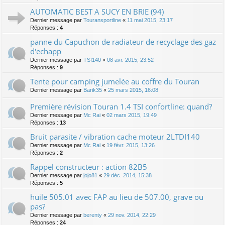
AUTOMATIC BEST A SUCY EN BRIE (94)
Dernier message par
Touransportline
«
11 mai 2015, 23:17
Réponses :
4
panne du Capuchon de radiateur de recyclage des gaz
d'echapp
Dernier message par
TSI140
«
08 avr. 2015, 23:52
Réponses :
9
Tente pour camping jumelée au coffre du Touran
Dernier message par
Barik35
«
25 mars 2015, 16:08
Première révision Touran 1.4 TSI confortline: quand?
Dernier message par
Mc Rai
«
02 mars 2015, 19:49
Réponses :
13
Bruit parasite / vibration cache moteur 2LTDI140
Dernier message par
Mc Rai
«
19 févr. 2015, 13:26
Réponses :
2
Rappel constructeur : action 82B5
Dernier message par
jojo81
«
29 déc. 2014, 15:38
Réponses :
5
huile 505.01 avec FAP au lieu de 507.00, grave ou
pas?
Dernier message par
berenty
«
29 nov. 2014, 22:29
Réponses :
24