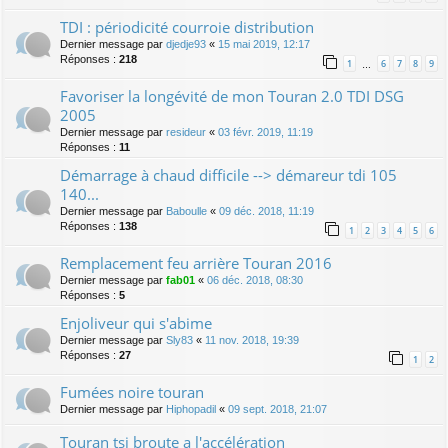
TDI : périodicité courroie distribution
Dernier message par
djedje93
«
15 mai 2019, 12:17
Réponses :
218
1
6
7
8
9
…
Favoriser la longévité de mon Touran 2.0 TDI DSG
2005
Dernier message par
resideur
«
03 févr. 2019, 11:19
Réponses :
11
Démarrage à chaud difficile --> démareur tdi 105
140...
Dernier message par
Baboulle
«
09 déc. 2018, 11:19
Réponses :
138
1
2
3
4
5
6
Remplacement feu arrière Touran 2016
Dernier message par
fab01
«
06 déc. 2018, 08:30
Réponses :
5
Enjoliveur qui s'abime
Dernier message par
Sly83
«
11 nov. 2018, 19:39
Réponses :
27
1
2
Fumées noire touran
Dernier message par
Hiphopadil
«
09 sept. 2018, 21:07
Touran tsi broute a l'accélération