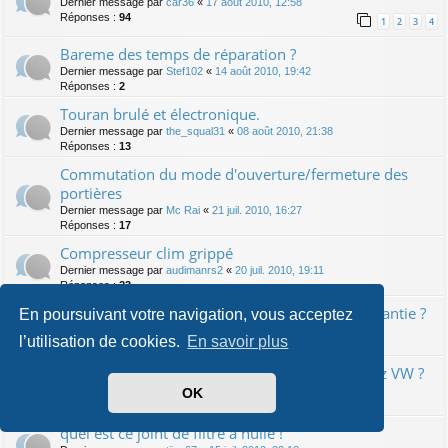
Dernier message par
car36
«
17 août 2010, 12:58
Réponses :
94
1
2
3
4
Bareme des temps de réparation ?
Dernier message par
Stef102
«
14 août 2010, 19:42
Réponses :
2
Touran brulé et électronique.
Dernier message par
the_squal31
«
08 août 2010, 21:38
Réponses :
13
Commutation du mode d'ouverture/fermeture des
portières
Dernier message par
Mc Rai
«
21 juil. 2010, 16:27
Réponses :
17
Compresseur clim grippé
Dernier message par
audimanrs2
«
20 juil. 2010, 19:11
Réponses :
23
Indicateur ODB Révisions : dépassement et garantie ?
En poursuivant votre navigation, vous acceptez
Dernier message par
Priest
«
19 juil. 2010, 13:54
l’utilisation de cookies.
En savoir plus
Réponses :
8
Couleur de l'huile moteur apres la revision chez VW ?
Dernier message par
Mc Rai
«
16 juil. 2010, 00:07
OK
Réponses :
15
quel est ce joint de filtre à huile !