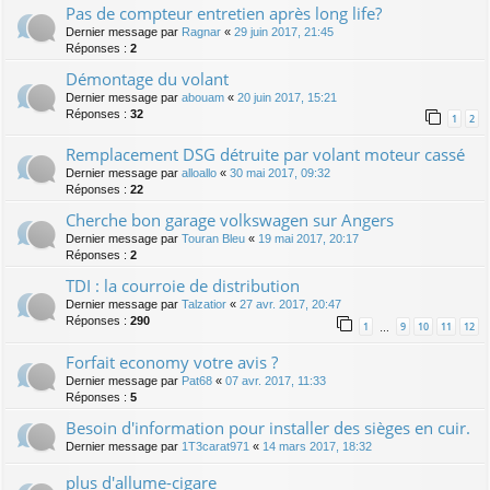
Pas de compteur entretien après long life?
Dernier message par
Ragnar
«
29 juin 2017, 21:45
Réponses :
2
Démontage du volant
Dernier message par
abouam
«
20 juin 2017, 15:21
Réponses :
32
1
2
Remplacement DSG détruite par volant moteur cassé
Dernier message par
alloallo
«
30 mai 2017, 09:32
Réponses :
22
Cherche bon garage volkswagen sur Angers
Dernier message par
Touran Bleu
«
19 mai 2017, 20:17
Réponses :
2
TDI : la courroie de distribution
Dernier message par
Talzatior
«
27 avr. 2017, 20:47
Réponses :
290
1
9
10
11
12
…
Forfait economy votre avis ?
Dernier message par
Pat68
«
07 avr. 2017, 11:33
Réponses :
5
Besoin d'information pour installer des sièges en cuir.
Dernier message par
1T3carat971
«
14 mars 2017, 18:32
plus d'allume-cigare