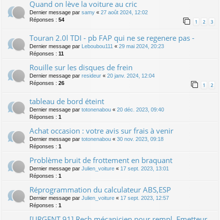
Quand on lève la voiture au cric
Dernier message par
samy
«
27 août 2024, 12:02
Réponses :
54
1
2
3
Touran 2.0l TDI - pb FAP qui ne se regenere pas -
Dernier message par
Leboubou111
«
29 mai 2024, 20:23
Réponses :
11
Rouille sur les disques de frein
Dernier message par
resideur
«
20 janv. 2024, 12:04
Réponses :
26
1
2
tableau de bord éteint
Dernier message par
totonenabou
«
20 déc. 2023, 09:40
Réponses :
1
Achat occasion : votre avis sur frais à venir
Dernier message par
totonenabou
«
30 nov. 2023, 09:18
Réponses :
1
Problème bruit de frottement en braquant
Dernier message par
Julien_voiture
«
17 sept. 2023, 13:01
Réponses :
1
Réprogrammation du calculateur ABS,ESP
Dernier message par
Julien_voiture
«
17 sept. 2023, 12:57
Réponses :
1
[URGENT 91] Rech mécanicien pour rempl. Emetteur