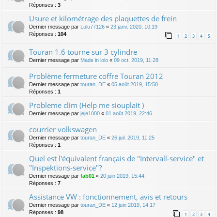
Réponses :
3
Usure et kilométrage des plaquettes de frein
Dernier message par
Lulu77126
«
23 janv. 2020, 10:19
Réponses :
104
1
2
3
4
5
Touran 1.6 tourne sur 3 cylindre
Dernier message par
Made in lolo
«
09 oct. 2019, 11:28
Problème fermeture coffre Touran 2012
Dernier message par
touran_DE
«
05 août 2019, 15:58
Réponses :
1
Probleme clim (Help me siouplait )
Dernier message par
jeje1000
«
01 août 2019, 22:46
courrier volkswagen
Dernier message par
touran_DE
«
26 juil. 2019, 11:25
Réponses :
1
Quel est l'équivalent français de "Intervall-service" et
"Inspektions-service"?
Dernier message par
fab01
«
20 juin 2019, 15:44
Réponses :
7
Assistance VW : fonctionnement, avis et retours
Dernier message par
touran_DE
«
12 juin 2019, 14:17
Réponses :
98
1
2
3
4