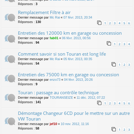
Réponses :
3
Remplacement Filtre à air
Dernier message par
Mc Rai
«
07 févr. 2013, 20:34
Réponses :
130
1
2
3
4
5
6
Entretien des 120000 km en garage ou concession
Dernier message par
fab01
«
06 févr. 2013, 00:56
Réponses :
94
1
2
3
4
Comment savoir si son Touran est long life
Dernier message par
Mc Rai
«
05 févr. 2013, 00:35
Réponses :
54
1
2
3
Entretien des 75000 km en garage ou concession
Dernier message par
enzo73
«
04 févr. 2013, 20:26
Réponses :
9
Touran : passage au contrôle technique
Dernier message par
TOURANSEIZE
«
11 déc. 2012, 07:22
Réponses :
141
1
2
3
4
5
6
Démontage Changeur 6CD pour le mettre sur un autre
VW Touran
Dernier message par
jef10
«
10 nov. 2012, 11:16
Réponses :
58
1
2
3