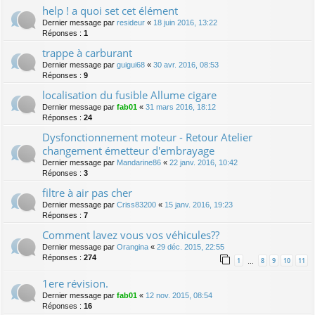
help ! a quoi set cet élément
Dernier message par
resideur
«
18 juin 2016, 13:22
Réponses :
1
trappe à carburant
Dernier message par
guigui68
«
30 avr. 2016, 08:53
Réponses :
9
localisation du fusible Allume cigare
Dernier message par
fab01
«
31 mars 2016, 18:12
Réponses :
24
Dysfonctionnement moteur - Retour Atelier
changement émetteur d'embrayage
Dernier message par
Mandarine86
«
22 janv. 2016, 10:42
Réponses :
3
filtre à air pas cher
Dernier message par
Criss83200
«
15 janv. 2016, 19:23
Réponses :
7
Comment lavez vous vos véhicules??
Dernier message par
Orangina
«
29 déc. 2015, 22:55
Réponses :
274
1
8
9
10
11
…
1ere révision.
Dernier message par
fab01
«
12 nov. 2015, 08:54
Réponses :
16