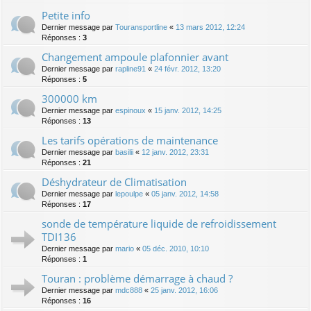
Petite info
Dernier message par
Touransportline
«
13 mars 2012, 12:24
Réponses :
3
Changement ampoule plafonnier avant
Dernier message par
rapline91
«
24 févr. 2012, 13:20
Réponses :
5
300000 km
Dernier message par
espinoux
«
15 janv. 2012, 14:25
Réponses :
13
Les tarifs opérations de maintenance
Dernier message par
basilii
«
12 janv. 2012, 23:31
Réponses :
21
Déshydrateur de Climatisation
Dernier message par
lepoulpe
«
05 janv. 2012, 14:58
Réponses :
17
sonde de température liquide de refroidissement
TDI136
Dernier message par
mario
«
05 déc. 2010, 10:10
Réponses :
1
Touran : problème démarrage à chaud ?
Dernier message par
mdc888
«
25 janv. 2012, 16:06
Réponses :
16