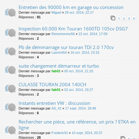
Entretien des 90000 km en garage ou concession
Dernier message par
Miguel
«
28 oct. 2014, 22:17
Réponses :
81
1
2
3
4
Inspection 60.000 Km Touran 1600TD 105cv DSG7
Dernier message par
Renomoreno56
«
22 oct. 2014, 17:09
Réponses :
2
Pb de démmarrage sur touran TDI 2.0 170cv
Dernier message par
Laurent54
«
16 oct. 2014, 23:15
Réponses :
4
suite changement démarreur et turbo
Dernier message par
fab01
«
05 oct. 2014, 21:20
Réponses :
3
CULASSE TOURAN 2004 140CH
Dernier message par
fab01
«
02 oct. 2014, 19:27
Réponses :
2
Instants entretien VW : discussion
Dernier message par
AS_41
«
17 sept. 2014, 18:48
Réponses :
6
Rechercher une pièce, une référence, un prix ? ETKA en
ligne
Dernier message par
Frederic91
«
10 sept. 2014, 20:37
Réponses :
28
1
2