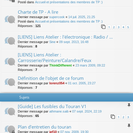
Posté dans
Accueil et présentations des membres de TP :)
Charte de TP - A lire
Dernier message par
supercook
«
14 juil. 2025, 21:25
Posté dans
Accueil et présentations des membres de TP :)
Réponses :
121
1
2
3
4
5
[LIENS] Liens Atelier : l'électronique : Radio / ...
Dernier message par
Sine
«
09 sept. 2013, 16:48
Réponses :
8
[LIENS] Liens Atelier :
Carrosserie/Peinture/Calandre/Feux
Dernier message par
ThinkDifferent
«
23 mars 2009, 09:22
Réponses :
7
Définition de l'objet de ce forum
Dernier message par
lorenz054
«
01 oct. 2005, 23:27
Réponses :
7
Sujets
[Guide] Les fusibles du Touran V1
Dernier message par
athmane.saib
«
07 sept. 2024, 22:19
Réponses :
65
1
2
3
Plan d'entretien du touran
Dernier message par
jef10
«
07 nov. 2009, 19:30