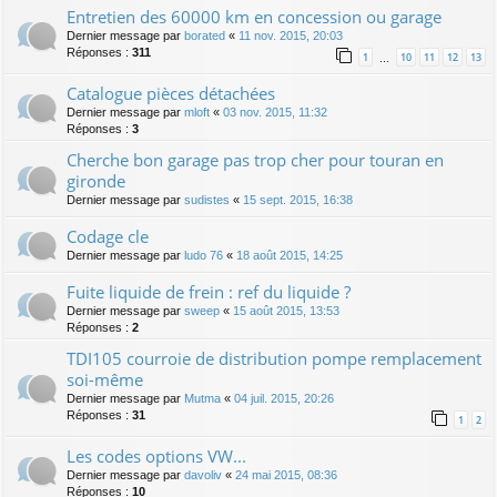
Entretien des 60000 km en concession ou garage
Dernier message par
borated
«
11 nov. 2015, 20:03
Réponses :
311
1
10
11
12
13
…
Catalogue pièces détachées
Dernier message par
mloft
«
03 nov. 2015, 11:32
Réponses :
3
Cherche bon garage pas trop cher pour touran en
gironde
Dernier message par
sudistes
«
15 sept. 2015, 16:38
Codage cle
Dernier message par
ludo 76
«
18 août 2015, 14:25
Fuite liquide de frein : ref du liquide ?
Dernier message par
sweep
«
15 août 2015, 13:53
Réponses :
2
TDI105 courroie de distribution pompe remplacement
soi-même
Dernier message par
Mutma
«
04 juil. 2015, 20:26
Réponses :
31
1
2
Les codes options VW...
Dernier message par
davoliv
«
24 mai 2015, 08:36
Réponses :
10