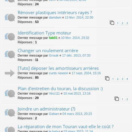
Réponses :
24
Rénover plastiques intérieurs rayés ?
Dernier message par
damdam
«
13 févr. 2014, 22:30
Réponses :
53
1
2
3
Identification Type moteur
Dernier message par
fab01
«
10 févr. 2014, 23:32
Réponses :
1
Changer un roulement arrière
Dernier message par
Grouik
«
17 déc. 2013, 07:33
Réponses :
11
[Tuto] déposer les amortisseurs arrières
Dernier message par
curtis newton
«
17 sept. 2024, 15:16
Réponses :
85
1
2
3
4
Plan d'entretien du touran, la discussion :)
Dernier message par
Vinz111
«
10 mai 2013, 13:16
Réponses :
29
1
2
Joindre un administrateur (?)
Dernier message par
Gebart
«
04 mars 2013, 20:23
Réponses :
2
La réparation de mon Touran vaut-elle le coût ?
Dernier message par
le bahut
«
03 mars 2013, 11:14