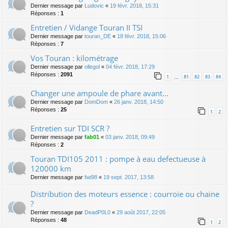
Dernier message par
Ludovic
«
19 févr. 2018, 15:31
Réponses :
1
Entretien / Vidange Touran II TSI
Dernier message par
touran_DE
«
18 févr. 2018, 15:06
Réponses :
7
Vos Touran : kilométrage
Dernier message par
ollegol
«
04 févr. 2018, 17:29
Réponses :
2091
1
81
82
83
84
…
Changer une ampoule de phare avant...
Dernier message par
DomDom
«
26 janv. 2018, 14:50
Réponses :
25
1
2
Entretien sur TDI SCR ?
Dernier message par
fab01
«
03 janv. 2018, 09:49
Réponses :
2
Touran TDI105 2011 : pompe à eau defectueuse à
120000 km
Dernier message par
fwi98
«
19 sept. 2017, 13:58
Distribution des moteurs essence : courroie ou chaine
?
Dernier message par
DeadP0L0
«
29 août 2017, 22:05
Réponses :
48
1
2