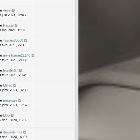
ar
veve
8 juin 2021, 12:43
ar
Pascal
0 mai 2021, 19:11
ar
Touran80000
8 avr. 2021, 22:12
ar
mikeTouran2L140
7 févr. 2021, 21:08
ar
frurider57
4 févr. 2021, 20:49
ar
Mikao
0 janv. 2021, 16:39
ar
mrpropre
7 janv. 2021, 17:37
ar
LOo
6 déc. 2020, 16:56
ar
dewaelemax
8 déc. 2020, 07:07