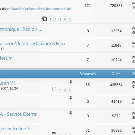
p
121
729837
14
» dans
Accueil et présentations des membres de
1
2
3
4
5
ctronique : Radio / ...
p
8
13954
0
rrosserie/Peinture/Calandre/Feux
p
7
11948
2
:12
e forum
p
7
10724
0
Réponses
Vues
D
ouran V1
p
65
435554
0
l. 2007, 10:24
1
2
3
p
0
41419
0
- Service Clients
p
3
9372
26
 : entretien ?
p
61
36896
2
1
2
3