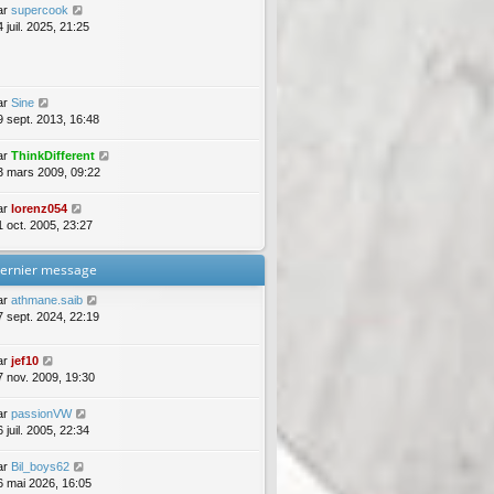
ar
supercook
 juil. 2025, 21:25
ar
Sine
9 sept. 2013, 16:48
ar
ThinkDifferent
3 mars 2009, 09:22
ar
lorenz054
1 oct. 2005, 23:27
ernier message
ar
athmane.saib
7 sept. 2024, 22:19
ar
jef10
7 nov. 2009, 19:30
ar
passionVW
 juil. 2005, 22:34
ar
Bil_boys62
6 mai 2026, 16:05