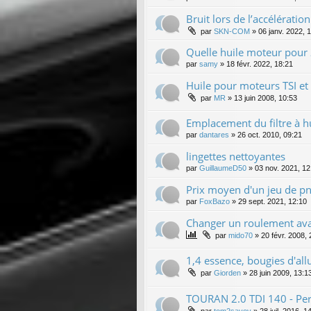
Bruit lors de l’accélération
par
SKN-COM
»
06 janv. 2022, 
Quelle huile moteur pour
par
samy
»
18 févr. 2022, 18:21
Huile pour moteurs TSI et
par
MR
»
13 juin 2008, 10:53
Emplacement du filtre à h
par
dantares
»
26 oct. 2010, 09:21
lingettes nettoyantes
par
GuillaumeD50
»
03 nov. 2021, 12
Prix moyen d'un jeu de pn
par
FoxBazo
»
29 sept. 2021, 12:10
Changer un roulement av
par
mido70
»
20 févr. 2008, 
1,4 essence, bougies d'al
par
Giorden
»
28 juin 2009, 13:1
TOURAN 2.0 TDI 140 - Per
par
tom2savoy
»
28 juil. 2016, 1