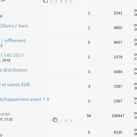
1
2
3
4
5
p
1
2241
0
50
000kms / 4ans
p
1
3602
2
/ sifflement
p
0
9057
2
12
 l 140 2011
p
2
2379
2
1, 19:43
 distribution
p
3
4484
0
I et vanne EGR
p
3
7297
3
'échappement avant 1.4
p
2
2367
1
ouran
p
58
198947
1
07, 17:32
1
2
3
p
0
8335
0
07