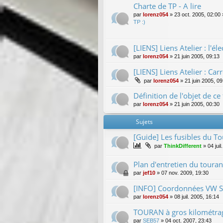
Charte de TP - A lire
par
lorenz054
»
23 oct. 2005, 02:00
TP :)
[LIENS] Liens Atelier : l'éle
par
lorenz054
»
21 juin 2005, 09:13
[LIENS] Liens Atelier : Ca
par
lorenz054
»
21 juin 2005, 09
Définition de l'objet de c
par
lorenz054
»
21 juin 2005, 00:30
Sujets
[Guide] Les fusibles du T
par
ThinkDifferent
»
04 jui
Plan d'entretien du touran
par
jef10
»
07 nov. 2009, 19:30
[INFO] Coordonnées VW SA 
par
lorenz054
»
08 juil. 2005, 16:14
TOURAN à gros kilométrage
par
SEB57
»
04 oct. 2007, 23:43