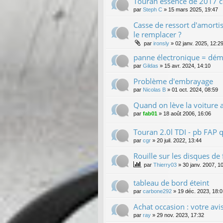
Touran essence de 2017 co
par
Steph C
»
15 mars 2025, 19:47
Casse de ressort d'amortis
le remplacer ?
par
ironsly
»
02 janv. 2025, 12:2
panne électronique = dém
par
Gildas
»
15 avr. 2024, 14:10
Problème d'embrayage
par
Nicolas B
»
01 oct. 2024, 08:59
Quand on lève la voiture a
par
fab01
»
18 août 2006, 16:06
Touran 2.0l TDI - pb FAP q
par
cgr
»
20 juil. 2022, 13:44
Rouille sur les disques de 
par
Thierry03
»
30 janv. 2007, 1
tableau de bord éteint
par
carbone292
»
19 déc. 2023, 18:0
Achat occasion : votre avis
par
ray
»
29 nov. 2023, 17:32