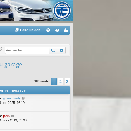
Faire un don
A
FA
on
’e
Q
ne
nr
Rechercher
Recherche avancée
xi
eg
ou garage
on
ist
re
2
1
Suivante
386 sujets
r
ernier message
ar
gnanvofredy
3 oct. 2025, 16:19
ar
jef10
0 mars 2013, 09:39