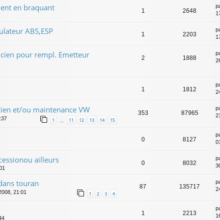
ment en braquant
p
1
2648
1
ulateur ABS,ESP
p
1
2203
1
cien pour rempl. Emetteur
p
2
1888
26
p
1
1812
24
etien et/ou maintenance VW
p
353
87965
2
:37
1
11
12
13
14
15
…
p
0
8127
0
cessionou ailleurs
p
0
8032
3
:01
dans touran
p
87
135717
2
2008, 21:01
1
2
3
4
p
1
2213
1
44