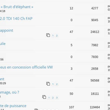
 « Bruit d’éléphant »
p
12
4277
0
14:18
 2.0 TDI 140 Ch FAP
p
0
9045
1
 appoint
p
47
24612
1
1
2
uile
p
5
7982
2
p
0
7830
0
:56
eus en concession officielle VW
p
3
2658
1
ant
p
47
56568
0
20:29
1
2
lumage, où ?
p
50
18111
31
3
1
2
3
te de puissance
p
107
119464
26
4:14