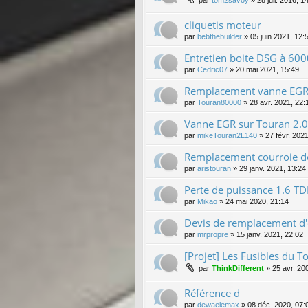
cliquetis moteur
par
bebthebuilder
»
05 juin 2021, 12:
Entretien boite DSG à 60
par
Cedric07
»
20 mai 2021, 15:49
Remplacement vanne EGR 
par
Touran80000
»
28 avr. 2021, 22:
Vanne EGR sur Touran 2.0
par
mikeTouran2L140
»
27 févr. 202
Remplacement courroie de
par
aristouran
»
29 janv. 2021, 13:24
Perte de puissance 1.6 TD
par
Mikao
»
24 mai 2020, 21:14
Devis de remplacement d
par
mrpropre
»
15 janv. 2021, 22:02
[Projet] Les Fusibles du T
par
ThinkDifferent
»
25 avr. 20
Référence d
par
dewaelemax
»
08 déc. 2020, 07: