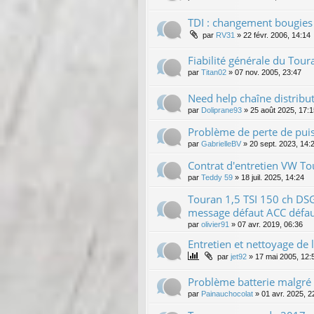
TDI : changement bougies
par
RV31
»
22 févr. 2006, 14:14
Fiabilité générale du Tour
par
Titan02
»
07 nov. 2005, 23:47
Need help chaîne distribut
par
Doliprane93
»
25 août 2025, 17:1
Problème de perte de pui
par
GabrielleBV
»
20 sept. 2023, 14:
Contrat d'entretien VW T
par
Teddy 59
»
18 juil. 2025, 14:24
Touran 1,5 TSI 150 ch DS
message défaut ACC défaut
par
olivier91
»
07 avr. 2019, 06:36
Entretien et nettoyage de l
par
jet92
»
17 mai 2005, 12:
Problème batterie malgré l
par
Painauchocolat
»
01 avr. 2025, 2