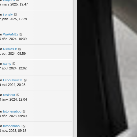
5 mars 2025, 19:47
ar
ironsly
2 janv. 2025, 12:29
ar
WaAaM12
5 déc. 2024, 10:39
ar
Nicolas B
1 oct. 2024, 08:59
ar
samy
7 août 2024, 12:02
ar
Leboubou111
9 mai 2024, 20:23
ar
resideur
0 janv. 2024, 12:04
ar
totonenabou
0 déc. 2023, 09:40
ar
totonenabou
0 nov. 2023, 09:18