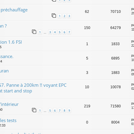
 préchauffage
p
62
70710
2
1
2
3
an ?
p
150
64279
1
1
3
4
5
6
7
…
ion 1.6 FSI
p
1
1833
2
5
ssance.
p
5
6895
1
24
ouran
p
3
1883
0
G7. Panne à 200km !! voyant EPC
p
10
10078
0
 start and stop
'intérieur
p
219
71580
1
50
1
5
6
7
8
9
…
es tests
p
0
8004
0
2:33
p