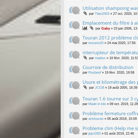
Utilisation shampoing wa
par
Tilan2003
»
27 oct. 2020, 10
Emplacement du filtre à ai
par
Gaby
»
23 juin 2006, 13
Touran 2012 problème clo
par
tourano20
»
24 mai 2020, 17:56
interrupteur de températ
par
mattius
»
10 févr. 2020, 11:5
Courroie de distribution
par
Rosbeef
»
19 févr. 2020, 19:58
Usure et kilométrage des 
par
JCGB
»
19 août 2005, 16:39
Touran 1.6 tourne sur 3 c
par
Made in lolo
»
09 oct. 2019, 11:28
Problème fermeture coffr
par
aristouran
»
05 août 2019, 15:09
Probleme clim (Help me si
par
jeje1000
»
01 août 2019, 22:46