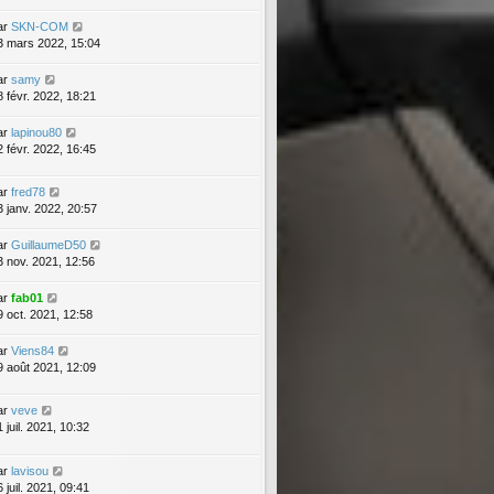
ar
SKN-COM
3 mars 2022, 15:04
ar
samy
8 févr. 2022, 18:21
ar
lapinou80
2 févr. 2022, 16:45
ar
fred78
3 janv. 2022, 20:57
ar
GuillaumeD50
3 nov. 2021, 12:56
ar
fab01
9 oct. 2021, 12:58
ar
Viens84
9 août 2021, 12:09
ar
veve
 juil. 2021, 10:32
ar
lavisou
 juil. 2021, 09:41