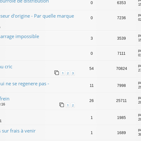
urroie de distribution
0
6353
1
seur d'origine - Par quelle marque
p
0
7236
0
9
arrage impossible
p
3
3539
1
p
0
7111
0
u cric
p
54
70824
2
1
2
3
ui ne se regenere pas -
p
11
7998
2
frein
p
26
25711
2
0:16
1
2
p
1
1985
2
1
 sur frais à venir
p
1
1689
3