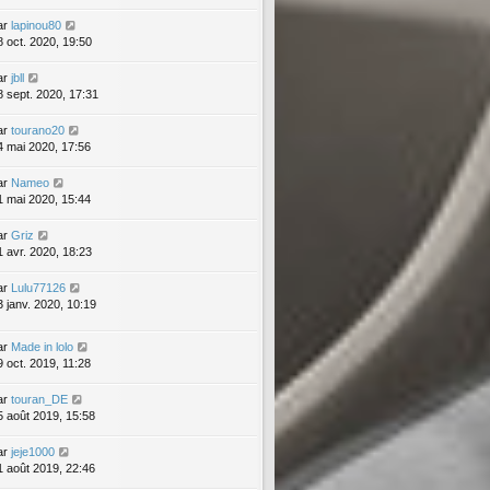
ar
lapinou80
8 oct. 2020, 19:50
ar
jbll
8 sept. 2020, 17:31
ar
tourano20
4 mai 2020, 17:56
ar
Nameo
1 mai 2020, 15:44
ar
Griz
1 avr. 2020, 18:23
ar
Lulu77126
3 janv. 2020, 10:19
ar
Made in lolo
9 oct. 2019, 11:28
ar
touran_DE
5 août 2019, 15:58
ar
jeje1000
1 août 2019, 22:46