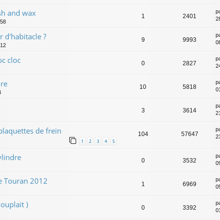
sh and wax
p
1
2401
2
:58
r d'habitacle ?
p
9
9993
0
:12
c cloc
p
0
2827
2
ure
p
10
5818
0
3
p
3
3614
2
plaquettes de frein
p
104
57647
2
1
2
3
4
5
ylindre
p
0
3532
0
e Touran 2012
p
1
6969
0
ouplait )
p
0
3392
0