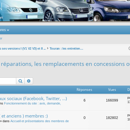
u Volkswagen Touran
res
er
ses versions I (V1 V2 V3) et II ...
Touran : les entretiens, les réparations, les remplacements en concessions ou garage
es réparations, les remplacements en concessions 
Rechercher
Recherche avancée
Réponses
Vues
D
ux sociaux (Facebook, Twitter, ...)
p
6
166099
1
ans
Fonctionnement du site : avis, demande,
 et anciens ) membres :)
p
0
182802
1
» dans
Accueil et présentations des membres de