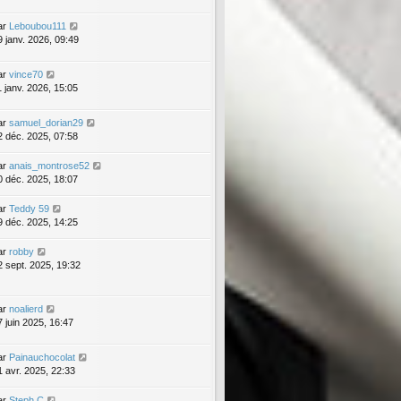
ar
Leboubou111
9 janv. 2026, 09:49
ar
vince70
1 janv. 2026, 15:05
ar
samuel_dorian29
2 déc. 2025, 07:58
ar
anais_montrose52
0 déc. 2025, 18:07
ar
Teddy 59
9 déc. 2025, 14:25
ar
robby
2 sept. 2025, 19:32
ar
noalierd
7 juin 2025, 16:47
ar
Painauchocolat
1 avr. 2025, 22:33
ar
Steph C