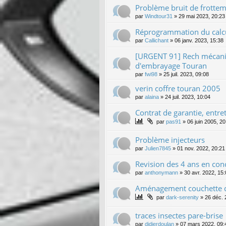
Problème bruit de frotte
par
Windtour31
»
29 mai 2023, 20:23
Réprogrammation du calc
par
Callichant
»
06 janv. 2023, 15:38
[URGENT 91] Rech mécani
d'embrayage Touran
par
fwi98
»
25 juil. 2023, 09:08
verin coffre touran 2005
par
alaina
»
24 juil. 2023, 10:04
Contrat de garantie, entr
par
pas91
»
06 juin 2005, 20
Problème injecteurs
par
Julien7845
»
01 nov. 2022, 20:21
Revision des 4 ans en con
par
anthonymann
»
30 avr. 2022, 15
Aménagement couchette 
par
dark-serenity
»
26 déc. 
traces insectes pare-brise
par
didierdoulan
»
07 mars 2022, 09: