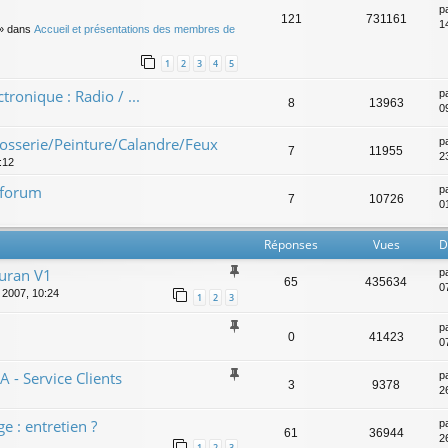
p
121
731161
14
» dans
Accueil et présentations des membres de
1
2
3
4
5
ctronique : Radio / ...
p
8
13963
0
rrosserie/Peinture/Calandre/Feux
p
7
11955
2
:12
e forum
p
7
10726
0
Réponses
Vues
D
ouran V1
p
65
435634
0
l. 2007, 10:24
1
2
3
p
0
41423
0
- Service Clients
p
3
9378
26
 : entretien ?
p
61
36944
2
1
2
3