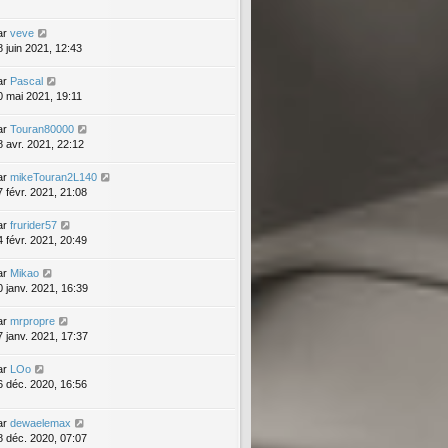
ar
veve
8 juin 2021, 12:43
ar
Pascal
0 mai 2021, 19:11
ar
Touran80000
8 avr. 2021, 22:12
ar
mikeTouran2L140
7 févr. 2021, 21:08
ar
frurider57
4 févr. 2021, 20:49
ar
Mikao
0 janv. 2021, 16:39
ar
mrpropre
7 janv. 2021, 17:37
ar
LOo
6 déc. 2020, 16:56
ar
dewaelemax
8 déc. 2020, 07:07