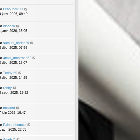
ar
Leboubou111
9 janv. 2026, 09:49
ar
vince70
1 janv. 2026, 15:05
ar
samuel_dorian29
2 déc. 2025, 07:58
ar
anais_montrose52
0 déc. 2025, 18:07
ar
Teddy 59
9 déc. 2025, 14:25
ar
robby
2 sept. 2025, 19:32
ar
noalierd
7 juin 2025, 16:47
ar
Painauchocolat
1 avr. 2025, 22:33
ar
Steph C