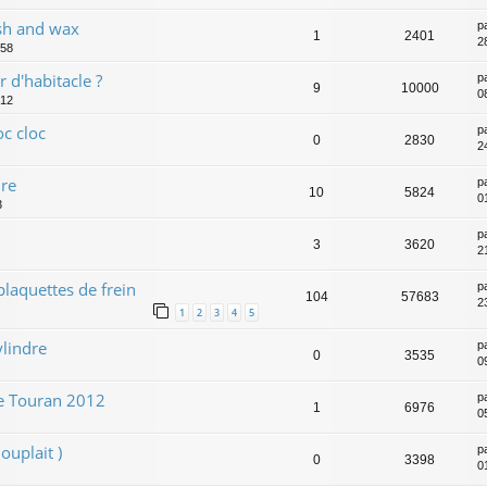
sh and wax
p
1
2401
2
:58
r d'habitacle ?
p
9
10000
0
:12
c cloc
p
0
2830
2
ure
p
10
5824
0
3
p
3
3620
2
plaquettes de frein
p
104
57683
2
1
2
3
4
5
ylindre
p
0
3535
0
e Touran 2012
p
1
6976
0
ouplait )
p
0
3398
0