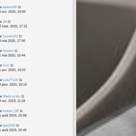
ar
lapinou80
8 oct. 2020, 19:50
ar
jbll
8 sept. 2020, 17:31
ar
tourano20
4 mai 2020, 17:56
ar
Nameo
1 mai 2020, 15:44
ar
Griz
1 avr. 2020, 18:23
ar
Lulu77126
3 janv. 2020, 10:19
ar
Made in lolo
9 oct. 2019, 11:28
ar
touran_DE
5 août 2019, 15:58
ar
jeje1000
1 août 2019, 22:46