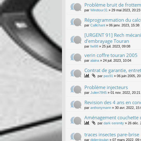
Problème bruit de frotte
par
Windtour31
»
29 mai 2023, 20:23
Réprogrammation du calc
par
Callichant
»
06 janv. 2023, 15:38
[URGENT 91] Rech mécani
d'embrayage Touran
par
fwi98
»
25 juil. 2023, 09:08
verin coffre touran 2005
par
alaina
»
24 juil. 2023, 10:04
Contrat de garantie, entr
par
pas91
»
06 juin 2005, 20
Problème injecteurs
par
Julien7845
»
01 nov. 2022, 20:21
Revision des 4 ans en con
par
anthonymann
»
30 avr. 2022, 15
Aménagement couchette 
par
dark-serenity
»
26 déc. 
traces insectes pare-brise
par
didierdoulan
»
07 mars 2022, 09: