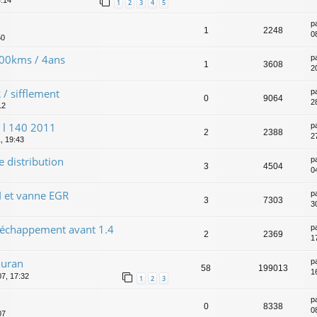
1
2
3
4
5
p
1
2248
0
50
000kms / 4ans
p
1
3608
2
/ sifflement
p
0
9064
2
12
 l 140 2011
p
2
2388
2
1, 19:43
 distribution
p
3
4504
0
I et vanne EGR
p
3
7303
3
'échappement avant 1.4
p
2
2369
1
ouran
p
58
199013
1
07, 17:32
1
2
3
p
0
8338
0
07