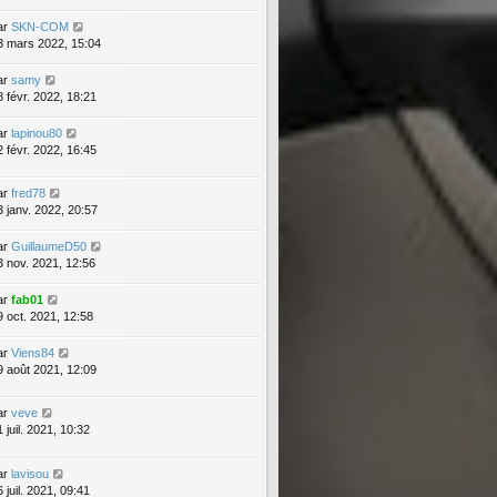
ar
SKN-COM
3 mars 2022, 15:04
ar
samy
8 févr. 2022, 18:21
ar
lapinou80
2 févr. 2022, 16:45
ar
fred78
3 janv. 2022, 20:57
ar
GuillaumeD50
3 nov. 2021, 12:56
ar
fab01
9 oct. 2021, 12:58
ar
Viens84
9 août 2021, 12:09
ar
veve
 juil. 2021, 10:32
ar
lavisou
 juil. 2021, 09:41