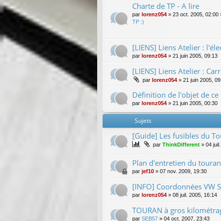
Charte de TP - A lire
par
lorenz054
»
23 oct. 2005, 02:00
TP :)
[LIENS] Liens Atelier : l'éle
par
lorenz054
»
21 juin 2005, 09:13
[LIENS] Liens Atelier : Ca
par
lorenz054
»
21 juin 2005, 09
Définition de l'objet de c
par
lorenz054
»
21 juin 2005, 00:30
Sujets
[Guide] Les fusibles du T
par
ThinkDifferent
»
04 jui
Plan d'entretien du touran
par
jef10
»
07 nov. 2009, 19:30
[INFO] Coordonnées VW SA 
par
lorenz054
»
08 juil. 2005, 16:14
TOURAN à gros kilométrage
par
SEB57
»
04 oct. 2007, 23:43