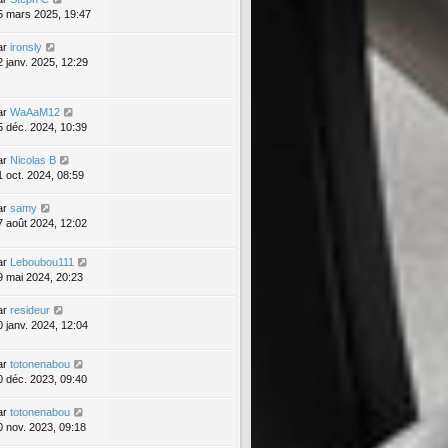
5 mars 2025, 19:47
ar
ironsly
2 janv. 2025, 12:29
ar
WaAaM12
5 déc. 2024, 10:39
ar
Nicolas B
1 oct. 2024, 08:59
ar
samy
7 août 2024, 12:02
ar
Leboubou111
9 mai 2024, 20:23
ar
resideur
0 janv. 2024, 12:04
ar
totonenabou
0 déc. 2023, 09:40
ar
totonenabou
0 nov. 2023, 09:18