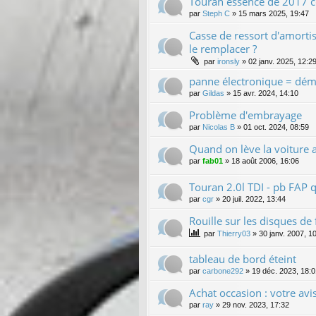
Touran essence de 2017 co
par
Steph C
»
15 mars 2025, 19:47
Casse de ressort d'amortis
le remplacer ?
par
ironsly
»
02 janv. 2025, 12:2
panne électronique = dém
par
Gildas
»
15 avr. 2024, 14:10
Problème d'embrayage
par
Nicolas B
»
01 oct. 2024, 08:59
Quand on lève la voiture a
par
fab01
»
18 août 2006, 16:06
Touran 2.0l TDI - pb FAP q
par
cgr
»
20 juil. 2022, 13:44
Rouille sur les disques de 
par
Thierry03
»
30 janv. 2007, 1
tableau de bord éteint
par
carbone292
»
19 déc. 2023, 18:0
Achat occasion : votre avis
par
ray
»
29 nov. 2023, 17:32