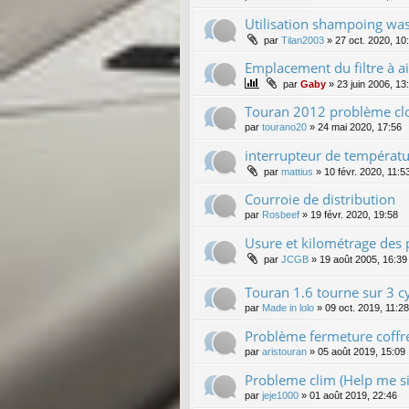
Utilisation shampoing wa
par
Tilan2003
»
27 oct. 2020, 10
Emplacement du filtre à ai
par
Gaby
»
23 juin 2006, 13
Touran 2012 problème clo
par
tourano20
»
24 mai 2020, 17:56
interrupteur de températ
par
mattius
»
10 févr. 2020, 11:5
Courroie de distribution
par
Rosbeef
»
19 févr. 2020, 19:58
Usure et kilométrage des 
par
JCGB
»
19 août 2005, 16:39
Touran 1.6 tourne sur 3 c
par
Made in lolo
»
09 oct. 2019, 11:28
Problème fermeture coffr
par
aristouran
»
05 août 2019, 15:09
Probleme clim (Help me si
par
jeje1000
»
01 août 2019, 22:46