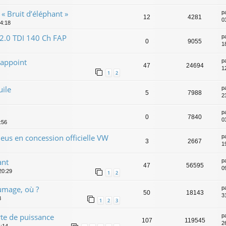
 « Bruit d’éléphant »
p
12
4281
0
14:18
 2.0 TDI 140 Ch FAP
p
0
9055
1
 appoint
p
47
24694
1
1
2
uile
p
5
7988
2
p
0
7840
0
:56
eus en concession officielle VW
p
3
2667
1
ant
p
47
56595
0
20:29
1
2
lumage, où ?
p
50
18143
31
3
1
2
3
te de puissance
p
107
119545
26
4:14