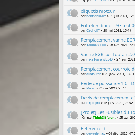
cliquetis moteur
par
bebthebuilder
»
05 juin 2021, 12:
Entretien boite DSG à 60
par
Cedric07
»
20 mai 2021, 15:49
Remplacement vanne EGR 
par
Touran80000
»
28 avr. 2021, 22:
Vanne EGR sur Touran 2.0
par
mikeTouran2L140
»
27 févr. 202
Remplacement courroie de
par
aristouran
»
29 janv. 2021, 13:24
Perte de puissance 1.6 TD
par
Mikao
»
24 mai 2020, 21:14
Devis de remplacement d
par
mrpropre
»
15 janv. 2021, 22:02
[Projet] Les Fusibles du T
par
ThinkDifferent
»
25 avr. 20
Référence d
par
dewaelemax
»
08 déc. 2020, 07: