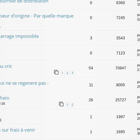
urroie de distribution
0
6360
1
seur d'origine - Par quelle marque
p
0
7245
0
9
arrage impossible
p
3
3543
1
p
0
7123
0
u cric
p
54
70847
2
1
2
3
ui ne se regenere pas -
p
11
8005
2
frein
p
26
25727
2
0:16
1
2
p
1
1997
2
1
 sur frais à venir
p
1
1695
3