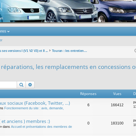
u Volkswagen Touran
res
er
ses versions I (V1 V2 V3) et II ...
Touran : les entretiens, les réparations, les remplacements en concessions ou garage
es réparations, les remplacements en concessions 
Rechercher
Recherche avancée
Réponses
Vues
D
ux sociaux (Facebook, Twitter, ...)
p
6
166412
1
ans
Fonctionnement du site : avis, demande,
 et anciens ) membres :)
p
0
183100
1
» dans
Accueil et présentations des membres de