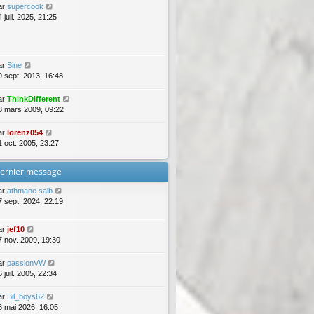
ar
supercook
 juil. 2025, 21:25
ar
Sine
9 sept. 2013, 16:48
ar
ThinkDifferent
3 mars 2009, 09:22
ar
lorenz054
1 oct. 2005, 23:27
ernier message
ar
athmane.saib
7 sept. 2024, 22:19
ar
jef10
7 nov. 2009, 19:30
ar
passionVW
 juil. 2005, 22:34
ar
Bil_boys62
6 mai 2026, 16:05