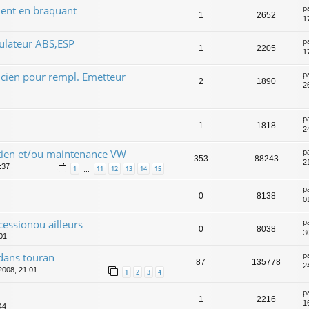
ment en braquant
p
1
2652
1
ulateur ABS,ESP
p
1
2205
1
cien pour rempl. Emetteur
p
2
1890
26
p
1
1818
24
etien et/ou maintenance VW
p
353
88243
2
:37
1
11
12
13
14
15
…
p
0
8138
0
cessionou ailleurs
p
0
8038
3
:01
dans touran
p
87
135778
2
2008, 21:01
1
2
3
4
p
1
2216
1
44