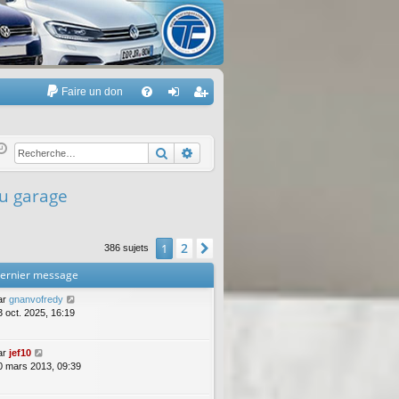
Faire un don
A
FA
on
’e
Q
ne
nr
Rechercher
Recherche avancée
xi
eg
ou garage
on
ist
re
2
1
Suivante
386 sujets
r
ernier message
ar
gnanvofredy
3 oct. 2025, 16:19
ar
jef10
0 mars 2013, 09:39