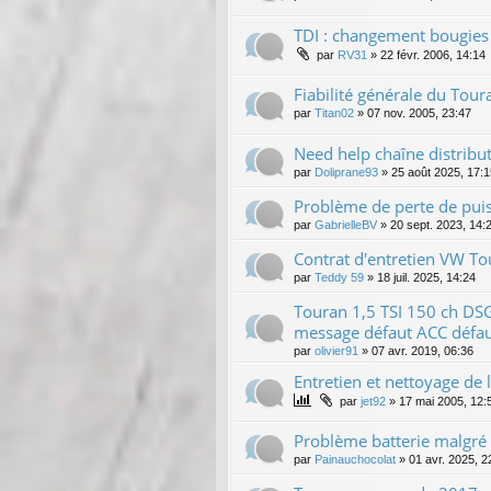
TDI : changement bougies
par
RV31
»
22 févr. 2006, 14:14
Fiabilité générale du Tour
par
Titan02
»
07 nov. 2005, 23:47
Need help chaîne distribut
par
Doliprane93
»
25 août 2025, 17:1
Problème de perte de pui
par
GabrielleBV
»
20 sept. 2023, 14:
Contrat d'entretien VW T
par
Teddy 59
»
18 juil. 2025, 14:24
Touran 1,5 TSI 150 ch DS
message défaut ACC défaut
par
olivier91
»
07 avr. 2019, 06:36
Entretien et nettoyage de l
par
jet92
»
17 mai 2005, 12:
Problème batterie malgré l
par
Painauchocolat
»
01 avr. 2025, 2