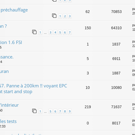
 préchauffage
p
62
70853
2
1
2
3
an ?
p
150
64310
1
1
3
4
5
6
7
…
ion 1.6 FSI
p
1
1837
2
5
ssance.
p
5
6911
1
24
ouran
p
3
1887
0
G7. Panne à 200km !! voyant EPC
p
10
10080
0
 start and stop
'intérieur
p
219
71637
1
50
1
5
6
7
8
9
…
es tests
p
0
8017
0
2:33
p