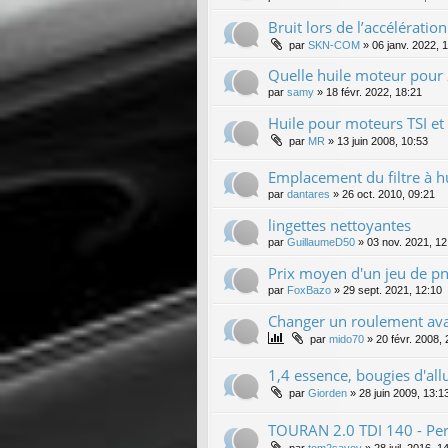
Bruit lors de l’accélération
par
SKN-COM
»
06 janv. 2022, 
Quelle huile moteur pour
par
samy
»
18 févr. 2022, 18:21
Huile pour moteurs TSI et
par
MR
»
13 juin 2008, 10:53
Emplacement du filtre à h
par
dantares
»
26 oct. 2010, 09:21
lingettes nettoyantes
par
GuillaumeD50
»
03 nov. 2021, 12
Prix moyen d'un jeu de pn
par
FoxBazo
»
29 sept. 2021, 12:10
Changer un roulement av
par
mido70
»
20 févr. 2008, 
1,4 essence, bougies d'al
par
Giorden
»
28 juin 2009, 13:1
TOURAN 2.0 TDI 140 - Per
par
tom2savoy
»
28 juil. 2016, 1