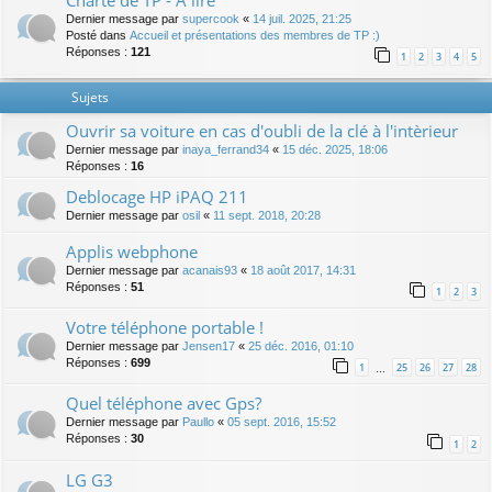
Charte de TP - A lire
Dernier message par
supercook
«
14 juil. 2025, 21:25
Posté dans
Accueil et présentations des membres de TP :)
Réponses :
121
1
2
3
4
5
Sujets
Ouvrir sa voiture en cas d'oubli de la clé à l'intèrieur
Dernier message par
inaya_ferrand34
«
15 déc. 2025, 18:06
Réponses :
16
Deblocage HP iPAQ 211
Dernier message par
osil
«
11 sept. 2018, 20:28
Applis webphone
Dernier message par
acanais93
«
18 août 2017, 14:31
Réponses :
51
1
2
3
Votre téléphone portable !
Dernier message par
Jensen17
«
25 déc. 2016, 01:10
Réponses :
699
1
25
26
27
28
…
Quel téléphone avec Gps?
Dernier message par
Paullo
«
05 sept. 2016, 15:52
Réponses :
30
1
2
LG G3