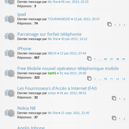
Dernier message par
Mc Rai
«
06 nov. 2014, 20:23
Réponses :
3
Ipad
Dernier message par
TOURANSEIZE
«
12 juil. 2012, 20:47
Réponses :
74
1
2
3
Parrainage sur forfait téléphonie
Dernier message par
Mc Rai
«
30 juin 2012, 14:12
iPhone
Dernier message par
MELR
«
12 juin 2012, 07:44
Réponses :
957
1
36
37
38
39
…
Free Mobile nouvel opérateur téléphonique mobile
Dernier message par
fab01
«
31 mai 2012, 18:08
Réponses :
323
1
10
11
12
13
…
Les Fournisseurs d'Accès à Internet (FAI)
Dernier message par
smurr
«
04 avr. 2012, 06:51
Réponses :
32
1
2
Nokia N8
Dernier message par
Mc Rai
«
21 sept. 2011, 22:45
Réponses :
37
1
2
Applis Iphone...