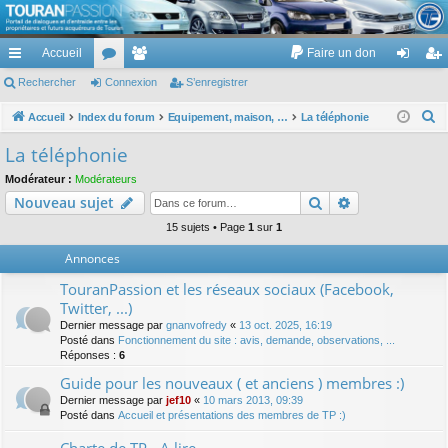
TouranPassion
Accueil
Faire un don
Le forum des propriétaires ou futurs acquéreurs du Volkswagen Touran
cc
Rechercher
or
Connexion
e
S’enregistrer
on
’e
ès
u
m
ne
nr
R
Accueil
Index du forum
Equipement, maison, famille, passion, hobby, détente, ...
La téléphonie
e
ra
m
br
xi
eg
La téléphonie
c
pi
s
es
on
ist
Modérateur :
Modérateurs
h
Rechercher
Recherche av
Nouveau sujet
de
re
e
r
15 sujets • Page
1
sur
1
r
c
Annonces
h
TouranPassion et les réseaux sociaux (Facebook,
e
Twitter, ...)
r
Dernier message par
gnanvofredy
«
13 oct. 2025, 16:19
Posté dans
Fonctionnement du site : avis, demande, observations, ...
Réponses :
6
Guide pour les nouveaux ( et anciens ) membres :)
Dernier message par
jef10
«
10 mars 2013, 09:39
Posté dans
Accueil et présentations des membres de TP :)