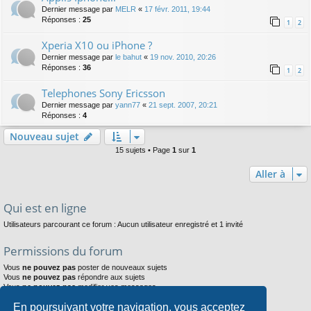
Dernier message par
MELR
«
17 févr. 2011, 19:44
Réponses :
25
1
2
Xperia X10 ou iPhone ?
Dernier message par
le bahut
«
19 nov. 2010, 20:26
Réponses :
36
1
2
Telephones Sony Ericsson
Dernier message par
yann77
«
21 sept. 2007, 20:21
Réponses :
4
Nouveau sujet
15 sujets • Page
1
sur
1
Aller à
Qui est en ligne
Utilisateurs parcourant ce forum : Aucun utilisateur enregistré et 1 invité
Permissions du forum
Vous
ne pouvez pas
poster de nouveaux sujets
Vous
ne pouvez pas
répondre aux sujets
Vous
ne pouvez pas
modifier vos messages
Vous
ne pouvez pas
supprimer vos messages
En poursuivant votre navigation, vous acceptez
Vous
ne pouvez pas
joindre des fichiers