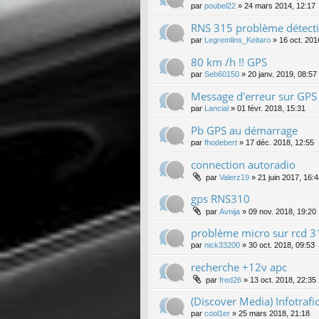
par
poubel22
»
24 mars 2014, 12:17
RNS 315 problème détect
par
Legremlins_Keitaro
»
16 oct. 201
80 km /h !! GPS
par
Seb60150
»
20 janv. 2019, 08:57
Message d'erreur sur GPS
par
Lancial
»
01 févr. 2018, 15:31
Pb GPS au démarrage
par
fhodebert
»
17 déc. 2018, 12:55
connection autoradio
par
Valerz19
»
21 juin 2017, 16:
gps RNS310
par
Avnija
»
09 nov. 2018, 19:20
problème micro sur rcd 3
par
nick33200
»
30 oct. 2018, 09:53
recherche +12v apc
par
fred26
»
13 oct. 2018, 22:35
(Discover Media) Infotrafic,
par
cool1er
»
25 mars 2018, 21:18