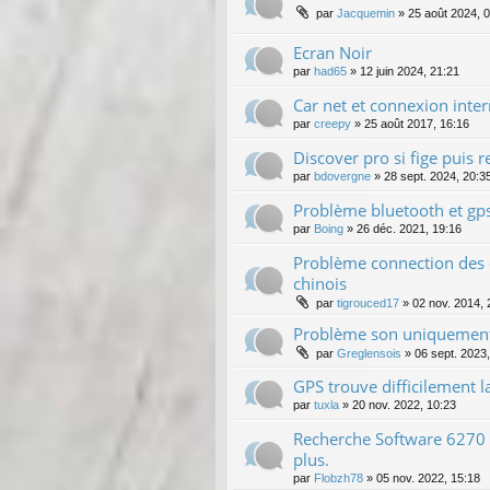
par
Jacquemin
»
25 août 2024, 
Ecran Noir
par
had65
»
12 juin 2024, 21:21
Car net et connexion inter
par
creepy
»
25 août 2017, 16:16
Discover pro si fige puis r
par
bdovergne
»
28 sept. 2024, 20:3
Problème bluetooth et gp
par
Boing
»
26 déc. 2021, 19:16
Problème connection des
chinois
par
tigrouced17
»
02 nov. 2014, 
Problème son uniquement
par
Greglensois
»
06 sept. 2023
GPS trouve difficilement la
par
tuxla
»
20 nov. 2022, 10:23
Recherche Software 6270
plus.
par
Flobzh78
»
05 nov. 2022, 15:18