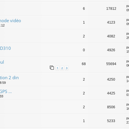
p
6
17812
09
mode vidéo
p
1
4123
0
1:12
p
2
4082
2
RCD310
p
0
4926
1
eul
p
68
55694
0
1
2
3
tion 2 din
p
2
4250
1
18:59
PS ...
p
2
4425
0
:33
p
2
8506
1
p
1
5233
2