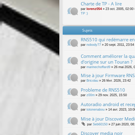
Charte de TP - A lire
par
lorenz054
»
23 oct. 2005, 02:00
TP :)
Sujets
RNS510 qui redémarre en
par
nobody77
»
20 sept. 2011, 23:54
Comment améliorer la qual
d'origine sur un Touran ?
par
marinechoffard9
»
26 mai 2026, 
Mise à jour Firmware RNS
par
Bricolau
»
26 févr. 2026, 23:42
Probleme de RNS510
par
z00m
»
29 nov. 2025, 15:50
Autoradio android et rec
par
totonenabou
»
14 avr. 2023, 10:0
Mise à jour Discover Med
par
Seb60150
»
27 juin 2020, 08
Discover media noir