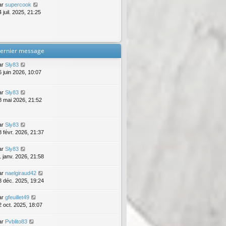
ar
supercook
 juil. 2025, 21:25
ernier message
ar
Sly83
6 juin 2026, 10:07
ar
Sly83
8 mai 2026, 21:52
ar
Sly83
8 févr. 2026, 21:37
ar
Sly83
1 janv. 2026, 21:58
ar
naelgiraud42
3 déc. 2025, 19:24
ar
gfeuillet49
2 oct. 2025, 18:07
ar
Pvblito83