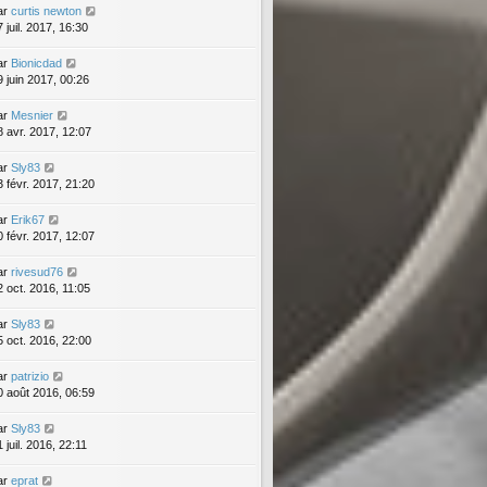
ar
curtis newton
 juil. 2017, 16:30
ar
Bionicdad
9 juin 2017, 00:26
ar
Mesnier
8 avr. 2017, 12:07
ar
Sly83
3 févr. 2017, 21:20
ar
Erik67
0 févr. 2017, 12:07
ar
rivesud76
2 oct. 2016, 11:05
ar
Sly83
5 oct. 2016, 22:00
ar
patrizio
0 août 2016, 06:59
ar
Sly83
 juil. 2016, 22:11
ar
eprat