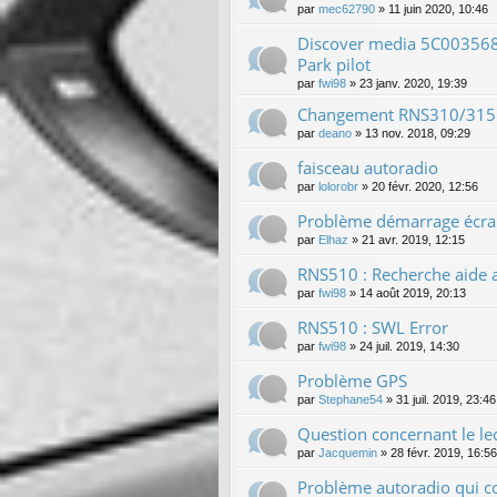
par
mec62790
»
11 juin 2020, 10:46
Discover media 5C003568
Park pilot
par
fwi98
»
23 janv. 2020, 19:39
Changement RNS310/315 
par
deano
»
13 nov. 2018, 09:29
faisceau autoradio
par
lolorobr
»
20 févr. 2020, 12:56
Problème démarrage écran
par
Elhaz
»
21 avr. 2019, 12:15
RNS510 : Recherche aide a
par
fwi98
»
14 août 2019, 20:13
RNS510 : SWL Error
par
fwi98
»
24 juil. 2019, 14:30
Problème GPS
par
Stephane54
»
31 juil. 2019, 23:46
Question concernant le le
par
Jacquemin
»
28 févr. 2019, 16:56
Problème autoradio qui 