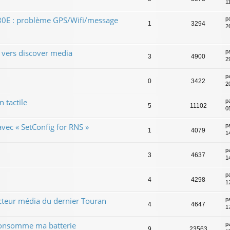
1
0E : problème GPS/Wifi/message
p
1
3294
2
vers discover media
p
3
4900
2
p
0
3422
2
 tactile
p
5
11102
0
vec « SetConfig for RNS »
p
1
4079
1
p
3
4637
1
p
4
4298
1
cteur média du dernier Touran
p
4
4647
1
consomme ma batterie
p
9
23563