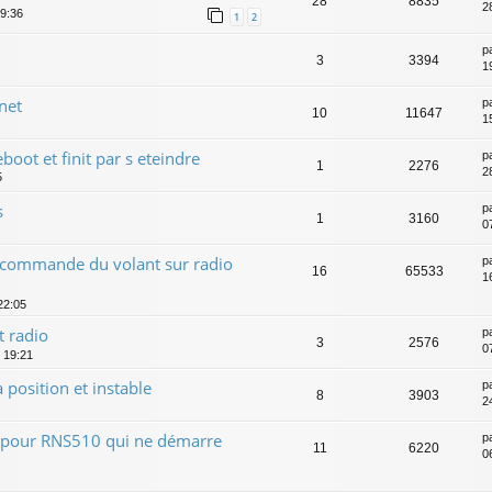
28
8835
2
09:36
1
2
p
3
3394
19
net
p
10
11647
1
eboot et finit par s eteindre
p
1
2276
2
5
s
p
1
3160
0
 commande du volant sur radio
p
16
65533
1
22:05
 radio
p
3
2576
0
, 19:21
 position et instable
p
8
3903
2
 pour RNS510 qui ne démarre
p
11
6220
0