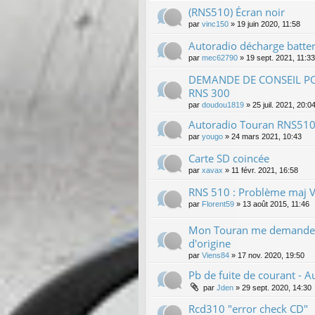
(RNS510) Écran noir
par
vinc150
»
19 juin 2020, 11:58
Autoradio décharge batter
par
mec62790
»
19 sept. 2021, 11:33
DEMANDE DE CONSEIL P
RNS 300
par
doudou1819
»
25 juil. 2021, 20:0
Autoradio Touran RNS510
par
yougo
»
24 mars 2021, 10:43
Carte SD coincée
par
xavax
»
11 févr. 2021, 16:58
RNS 510 : Problème maj 
par
Florent59
»
13 août 2015, 11:46
Mon Touran me demande
d'origine
par
Viens84
»
17 nov. 2020, 19:50
Pb de fuite de courant - A
par
Jden
»
29 sept. 2020, 14:30
Rcd310 "error check CD"