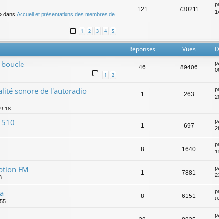
p
121
730211
14
» dans
Accueil et présentations des membres de
1
2
3
4
5
Réponses
Vues
D
 boucle
p
46
89406
0
1
2
ité sonore de l'autoradio
p
1
263
2
09:18
 510
p
1
697
2
p
8
1640
1
eption FM
p
1
7881
2
8
ia
p
8
6151
0
:55
p