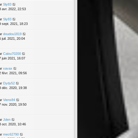
ar
Sly83
3 avr. 2022, 22:53
ar
Sly83
9 sept. 2021, 18:23
ar
doudou1819
 juil. 2021, 20:04
ar
Calou70200
7 juin 2021, 16:07
ar
xavax
2 févr. 2021, 09:56
ar
Dydy52
3 déc. 2020, 19:38
ar
Viens84
7 nov. 2020, 19:50
ar
Jden
3 oct. 2020, 10:46
ar
mec62790