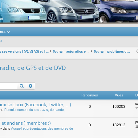
u Volkswagen Touran
res
er
ses versions I (V1 V2 V3) et II ...
Touran : autoradios et GPS
Touran : problèmes d'autoradio, de GPS et de DVD
radio, de GPS et de DVD
Rechercher
Recherche avancée
Réponses
Vues
D
ux sociaux (Facebook, Twitter, ...)
p
6
166203
1
ans
Fonctionnement du site : avis, demande,
 et anciens ) membres :)
p
0
182912
1
» dans
Accueil et présentations des membres de