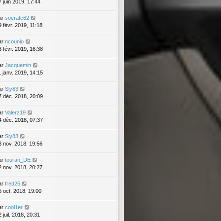
7 juin 2019, 17:44
ar
socrate62
9 févr. 2019, 11:18
ar
ncounio
3 févr. 2019, 16:38
ar
Jacquemin
1 janv. 2019, 14:15
ar
Sly83
7 déc. 2018, 20:09
ar
Valerz19
4 déc. 2018, 07:37
ar
Sly83
3 nov. 2018, 19:56
ar
touran_DE
2 nov. 2018, 20:27
ar
fred26
5 oct. 2018, 19:00
ar
cool1er
 juil. 2018, 20:31