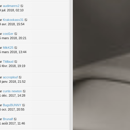
ar
audimanrs2
 juil. 2018, 02:10
ar
Krakookass31
9 avr. 2018, 15:54
ar
cool1er
5 mars 2018, 20:21
ar
MikK25
5 mars 2018, 13:44
ar
Titillaud
6 févr. 2018, 19:19
ar
accroplouf
4 janv. 2018, 21:52
ar
curtis newton
1 déc. 2017, 14:28
ar
BugsBUNNY
6 oct. 2017, 20:55
ar
Brunalf
1 août 2017, 11:46