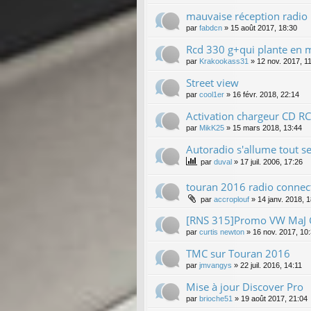
mauvaise réception radio
par
fabdcn
»
15 août 2017, 18:30
Rcd 330 g+qui plante en 
par
Krakookass31
»
12 nov. 2017, 1
Street view
par
cool1er
»
16 févr. 2018, 22:14
Activation chargeur CD 
par
MikK25
»
15 mars 2018, 13:44
Autoradio s'allume tout s
par
duval
»
17 juil. 2006, 17:26
touran 2016 radio connec
par
accroplouf
»
14 janv. 2018, 
[RNS 315]Promo VW MaJ G
par
curtis newton
»
16 nov. 2017, 10
TMC sur Touran 2016
par
jmvangys
»
22 juil. 2016, 14:11
Mise à jour Discover Pro
par
brioche51
»
19 août 2017, 21:04