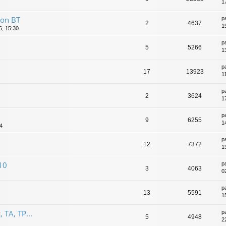
1
ion BT
p
2
4637
1
6, 15:30
p
5
5266
1
p
17
13923
1
p
2
3624
1
p
9
6255
1
44
p
12
7372
1
10
p
3
4063
0
p
13
5591
1
 TA, TP...
p
5
4948
22