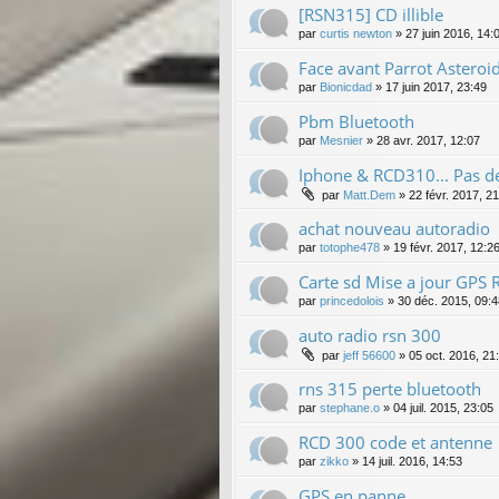
[RSN315] CD illible
par
curtis newton
»
27 juin 2016, 14:
Face avant Parrot Astero
par
Bionicdad
»
17 juin 2017, 23:49
Pbm Bluetooth
par
Mesnier
»
28 avr. 2017, 12:07
Iphone & RCD310... Pas de 
par
Matt.Dem
»
22 févr. 2017, 2
achat nouveau autoradio
par
totophe478
»
19 févr. 2017, 12:2
Carte sd Mise a jour GPS
par
princedolois
»
30 déc. 2015, 09:4
auto radio rsn 300
par
jeff 56600
»
05 oct. 2016, 21
rns 315 perte bluetooth
par
stephane.o
»
04 juil. 2015, 23:05
RCD 300 code et antenne
par
zikko
»
14 juil. 2016, 14:53
GPS en panne.