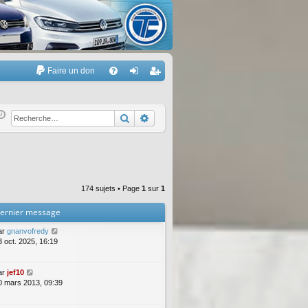
Faire un don
A
FA
on
’e
Q
ne
nr
Rechercher
Recherche avancée
xi
eg
on
ist
re
174 sujets • Page
1
sur
1
r
ernier message
ar
gnanvofredy
3 oct. 2025, 16:19
ar
jef10
0 mars 2013, 09:39