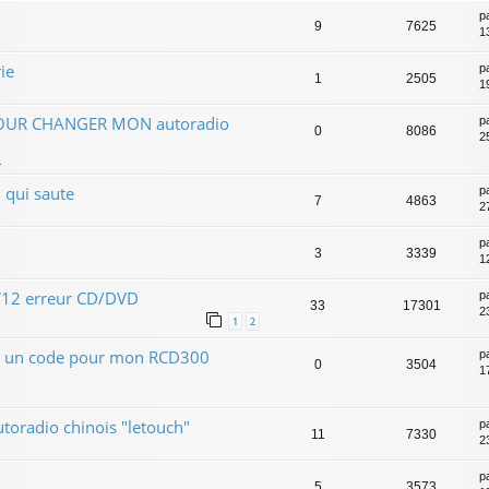
p
9
7625
1
ie
p
1
2505
1
OUR CHANGER MON autoradio
p
0
8086
25
4
 qui saute
p
7
4863
2
p
3
3339
1
V12 erreur CD/DVD
p
33
17301
2
1
2
 un code pour mon RCD300
p
0
3504
1
utoradio chinois "letouch"
p
11
7330
2
p
5
3573