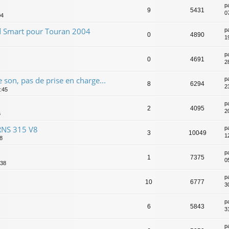
p
9
5431
07
04
id Smart pour Touran 2004
p
0
4890
1
p
0
4691
2
son, pas de prise en charge...
p
8
6294
2
1:45
p
2
4095
2
6
 RNS 315 V8
p
3
10049
1
8
p
1
7375
0
:38
p
10
6777
3
p
6
5843
31
p