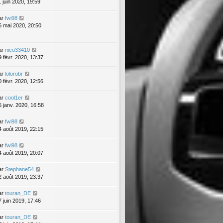
1 juin 2020, 19:59
ar
fwi98
6 mai 2020, 20:50
ar
nico33410
9 févr. 2020, 13:37
ar
lolorobr
0 févr. 2020, 12:56
ar
cool1er
5 janv. 2020, 16:58
ar
fwi98
4 août 2019, 22:15
ar
fwi98
4 août 2019, 20:07
ar
Stephane54
2 août 2019, 23:37
ar
touran_DE
7 juin 2019, 17:46
ar
touran_DE