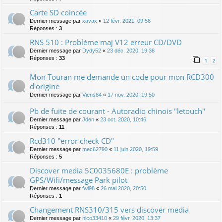
Carte SD coincée
Dernier message par
xavax
«
12 févr. 2021, 09:56
Réponses :
3
RNS 510 : Problème maj V12 erreur CD/DVD
Dernier message par
Dydy52
«
23 déc. 2020, 19:38
Réponses :
33
1
2
Mon Touran me demande un code pour mon RCD300
d'origine
Dernier message par
Viens84
«
17 nov. 2020, 19:50
Pb de fuite de courant - Autoradio chinois "letouch"
Dernier message par
Jden
«
23 oct. 2020, 10:46
Réponses :
11
Rcd310 "error check CD"
Dernier message par
mec62790
«
11 juin 2020, 19:59
Réponses :
5
Discover media 5C0035680E : problème
GPS/Wifi/message Park pilot
Dernier message par
fwi98
«
26 mai 2020, 20:50
Réponses :
1
Changement RNS310/315 vers discover media
Dernier message par
nico33410
«
29 févr. 2020, 13:37