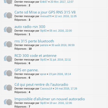
Dernier message par
Erik67
«
20 févr. 2017, 12:07
Réponses :
2
Carte sd Mise a jour GPS RNS 315 V8
Dernier message par
rivesud76
«
12 oct. 2016, 11:05
Réponses :
3
auto radio rsn 300
Dernier message par
Sly83
«
05 oct. 2016, 22:00
Réponses :
1
rns 315 perte bluetooth
Dernier message par
patrizio
«
30 août 2016, 06:59
Réponses :
10
RCD 300 code et antenne
Dernier message par
Sly83
«
31 juil. 2016, 22:11
Réponses :
6
GPS en panne.
Dernier message par
eprat
«
23 juin 2016, 18:14
Réponses :
6
Cd qui peut rentre ds l'autoradio
Dernier message par
Cassou14
«
24 mai 2016, 17:26
Réponses :
4
Impossible d'allulmer un nouvel autoradio
Dernier message par
Sly83
«
19 avr. 2016, 12:06
Réponses :
7