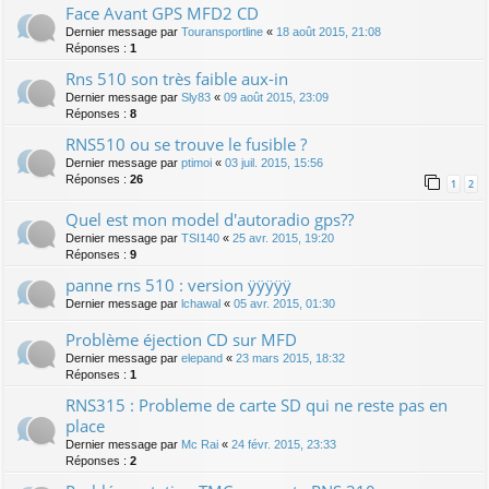
Face Avant GPS MFD2 CD
Dernier message par
Touransportline
«
18 août 2015, 21:08
Réponses :
1
Rns 510 son très faible aux-in
Dernier message par
Sly83
«
09 août 2015, 23:09
Réponses :
8
RNS510 ou se trouve le fusible ?
Dernier message par
ptimoi
«
03 juil. 2015, 15:56
Réponses :
26
1
2
Quel est mon model d'autoradio gps??
Dernier message par
TSI140
«
25 avr. 2015, 19:20
Réponses :
9
panne rns 510 : version ÿÿÿÿÿ
Dernier message par
lchawal
«
05 avr. 2015, 01:30
Problème éjection CD sur MFD
Dernier message par
elepand
«
23 mars 2015, 18:32
Réponses :
1
RNS315 : Probleme de carte SD qui ne reste pas en
place
Dernier message par
Mc Rai
«
24 févr. 2015, 23:33
Réponses :
2