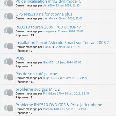
Pb de localisation mfd2 dvd model C
Dernier message par
dimai80
«
23 mai 2014, 12:30
GPS RNS310 ne fonctionne plus
Dernier message par
castafiore
«
06 avr. 2014, 11:46
RCD310 touran 2009 : "CD ERROR" ?
Dernier message par
coulgens
«
31 mars 2014, 20:07
Réponses :
19
Installation Parrot Asteroid Smart sur Touran 2008 ?
Dernier message par
Elsho7
«
22 mars 2014, 21:21
Réponses :
2
POIS
Dernier message par
Gaby78
«
17 janv. 2014, 08:03
Réponses :
3
Pas de son coté gauche
Dernier message par
BugsBUNNY
«
21 nov. 2013, 21:39
Réponses :
11
problème dvd gps MFD2
Dernier message par
Phil.S-Line 170
«
18 oct. 2013, 13:45
Réponses :
7
Problème RNS510 DVD GPS & Prise Jack+Iphone
Dernier message par
touran60640
«
16 oct. 2013, 21:18
Réponses :
2