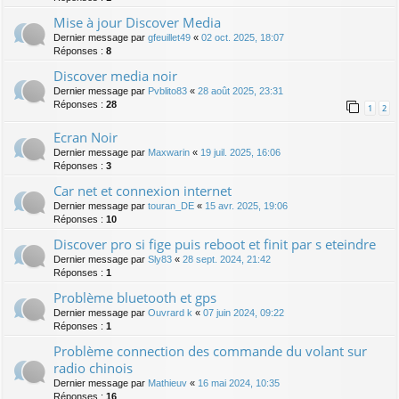
Mise à jour Discover Media
Dernier message par
gfeuillet49
«
02 oct. 2025, 18:07
Réponses :
8
Discover media noir
Dernier message par
Pvblito83
«
28 août 2025, 23:31
Réponses :
28
1
2
Ecran Noir
Dernier message par
Maxwarin
«
19 juil. 2025, 16:06
Réponses :
3
Car net et connexion internet
Dernier message par
touran_DE
«
15 avr. 2025, 19:06
Réponses :
10
Discover pro si fige puis reboot et finit par s eteindre
Dernier message par
Sly83
«
28 sept. 2024, 21:42
Réponses :
1
Problème bluetooth et gps
Dernier message par
Ouvrard k
«
07 juin 2024, 09:22
Réponses :
1
Problème connection des commande du volant sur
radio chinois
Dernier message par
Mathieuv
«
16 mai 2024, 10:35
Réponses :
16