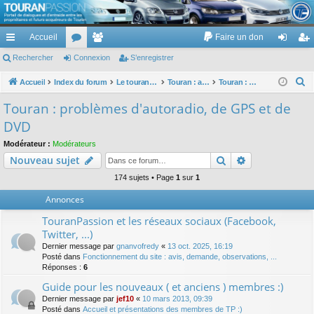
TouranPassion
Accueil
Faire un don
Le forum des propriétaires ou futurs acquéreurs du Volkswagen Touran
cc
Rechercher
or
Connexion
e
S’enregistrer
on
’e
ès
u
m
ne
nr
R
Accueil
Index du forum
Le touran dans ses versions I (V1 V2 V3) et II ...
Touran : autoradios et GPS
Touran : problèmes d'autoradio, de GPS et de DVD
e
ra
m
br
xi
eg
Touran : problèmes d'autoradio, de GPS et de
c
pi
s
es
on
ist
DVD
h
de
re
e
Modérateur :
Modérateurs
Rechercher
Recherche av
Nouveau sujet
r
r
c
174 sujets • Page
1
sur
1
h
Annonces
e
TouranPassion et les réseaux sociaux (Facebook,
r
Twitter, ...)
Dernier message par
gnanvofredy
«
13 oct. 2025, 16:19
Posté dans
Fonctionnement du site : avis, demande, observations, ...
Réponses :
6
Guide pour les nouveaux ( et anciens ) membres :)
Dernier message par
jef10
«
10 mars 2013, 09:39
Posté dans
Accueil et présentations des membres de TP :)