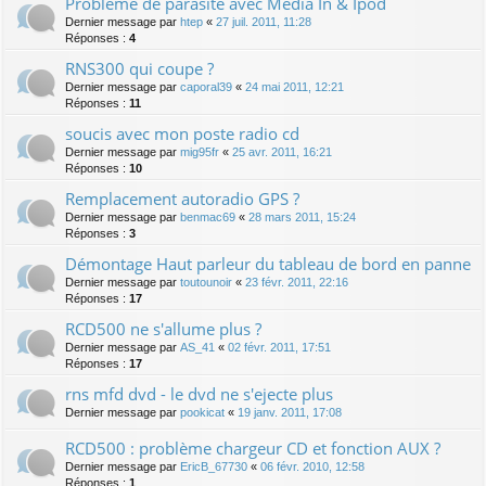
Problème de parasite avec Media In & Ipod
Dernier message par
htep
«
27 juil. 2011, 11:28
Réponses :
4
RNS300 qui coupe ?
Dernier message par
caporal39
«
24 mai 2011, 12:21
Réponses :
11
soucis avec mon poste radio cd
Dernier message par
mig95fr
«
25 avr. 2011, 16:21
Réponses :
10
Remplacement autoradio GPS ?
Dernier message par
benmac69
«
28 mars 2011, 15:24
Réponses :
3
Démontage Haut parleur du tableau de bord en panne
Dernier message par
toutounoir
«
23 févr. 2011, 22:16
Réponses :
17
RCD500 ne s'allume plus ?
Dernier message par
AS_41
«
02 févr. 2011, 17:51
Réponses :
17
rns mfd dvd - le dvd ne s'ejecte plus
Dernier message par
pookicat
«
19 janv. 2011, 17:08
RCD500 : problème chargeur CD et fonction AUX ?
Dernier message par
EricB_67730
«
06 févr. 2010, 12:58
Réponses :
1