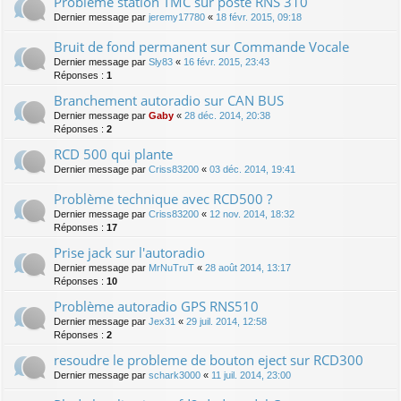
Probléme station TMC sur poste RNS 310
Dernier message par
jeremy17780
«
18 févr. 2015, 09:18
Bruit de fond permanent sur Commande Vocale
Dernier message par
Sly83
«
16 févr. 2015, 23:43
Réponses :
1
Branchement autoradio sur CAN BUS
Dernier message par
Gaby
«
28 déc. 2014, 20:38
Réponses :
2
RCD 500 qui plante
Dernier message par
Criss83200
«
03 déc. 2014, 19:41
Problème technique avec RCD500 ?
Dernier message par
Criss83200
«
12 nov. 2014, 18:32
Réponses :
17
Prise jack sur l'autoradio
Dernier message par
MrNuTruT
«
28 août 2014, 13:17
Réponses :
10
Problème autoradio GPS RNS510
Dernier message par
Jex31
«
29 juil. 2014, 12:58
Réponses :
2
resoudre le probleme de bouton eject sur RCD300
Dernier message par
schark3000
«
11 juil. 2014, 23:00