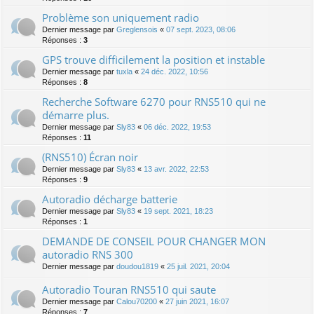
Problème son uniquement radio
Dernier message par
Greglensois
«
07 sept. 2023, 08:06
Réponses :
3
GPS trouve difficilement la position et instable
Dernier message par
tuxla
«
24 déc. 2022, 10:56
Réponses :
8
Recherche Software 6270 pour RNS510 qui ne
démarre plus.
Dernier message par
Sly83
«
06 déc. 2022, 19:53
Réponses :
11
(RNS510) Écran noir
Dernier message par
Sly83
«
13 avr. 2022, 22:53
Réponses :
9
Autoradio décharge batterie
Dernier message par
Sly83
«
19 sept. 2021, 18:23
Réponses :
1
DEMANDE DE CONSEIL POUR CHANGER MON
autoradio RNS 300
Dernier message par
doudou1819
«
25 juil. 2021, 20:04
Autoradio Touran RNS510 qui saute
Dernier message par
Calou70200
«
27 juin 2021, 16:07
Réponses :
7