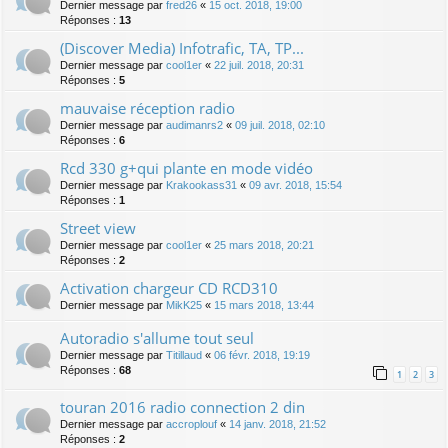
Dernier message par
fred26
«
15 oct. 2018, 19:00
Réponses :
13
(Discover Media) Infotrafic, TA, TP...
Dernier message par
cool1er
«
22 juil. 2018, 20:31
Réponses :
5
mauvaise réception radio
Dernier message par
audimanrs2
«
09 juil. 2018, 02:10
Réponses :
6
Rcd 330 g+qui plante en mode vidéo
Dernier message par
Krakookass31
«
09 avr. 2018, 15:54
Réponses :
1
Street view
Dernier message par
cool1er
«
25 mars 2018, 20:21
Réponses :
2
Activation chargeur CD RCD310
Dernier message par
MikK25
«
15 mars 2018, 13:44
Autoradio s'allume tout seul
Dernier message par
Titillaud
«
06 févr. 2018, 19:19
Réponses :
68
1
2
3
touran 2016 radio connection 2 din
Dernier message par
accroplouf
«
14 janv. 2018, 21:52
Réponses :
2