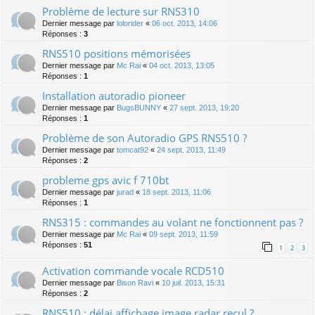
Problème de lecture sur RNS310
Dernier message par
lolorider
«
06 oct. 2013, 14:06
Réponses :
3
RNS510 positions mémorisées
Dernier message par
Mc Rai
«
04 oct. 2013, 13:05
Réponses :
1
Installation autoradio pioneer
Dernier message par
BugsBUNNY
«
27 sept. 2013, 19:20
Réponses :
1
Problème de son Autoradio GPS RNS510 ?
Dernier message par
tomcat92
«
24 sept. 2013, 11:49
Réponses :
2
probleme gps avic f 710bt
Dernier message par
jurad
«
18 sept. 2013, 11:06
Réponses :
1
RNS315 : commandes au volant ne fonctionnent pas ?
Dernier message par
Mc Rai
«
09 sept. 2013, 11:59
Réponses :
51
1
2
3
Activation commande vocale RCD510
Dernier message par
Bison Ravi
«
10 juil. 2013, 15:31
Réponses :
2
RNS510 : délai affichage image radar recul ?