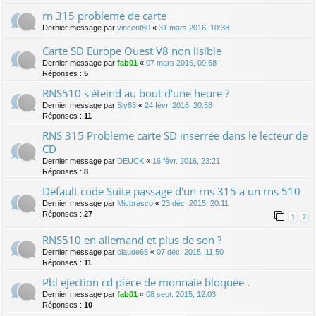
rn 315 probleme de carte
Dernier message par
vincent80
«
31 mars 2016, 10:38
Carte SD Europe Ouest V8 non lisible
Dernier message par
fab01
«
07 mars 2016, 09:58
Réponses :
5
RNS510 s'éteind au bout d'une heure ?
Dernier message par
Sly83
«
24 févr. 2016, 20:58
Réponses :
11
RNS 315 Probleme carte SD inserrée dans le lecteur de
CD
Dernier message par
DEUCK
«
16 févr. 2016, 23:21
Réponses :
8
Default code Suite passage d'un rns 315 a un rns 510
Dernier message par
Micbrasco
«
23 déc. 2015, 20:11
Réponses :
27
1
2
RNS510 en allemand et plus de son ?
Dernier message par
claude65
«
07 déc. 2015, 11:50
Réponses :
11
Pbl ejection cd pièce de monnaie bloquée .
Dernier message par
fab01
«
08 sept. 2015, 12:03
Réponses :
10