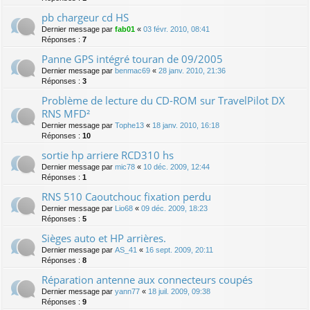
pb chargeur cd HS
Dernier message par
fab01
«
03 févr. 2010, 08:41
Réponses :
7
Panne GPS intégré touran de 09/2005
Dernier message par
benmac69
«
28 janv. 2010, 21:36
Réponses :
3
Problème de lecture du CD-ROM sur TravelPilot DX
RNS MFD²
Dernier message par
Tophe13
«
18 janv. 2010, 16:18
Réponses :
10
sortie hp arriere RCD310 hs
Dernier message par
mic78
«
10 déc. 2009, 12:44
Réponses :
1
RNS 510 Caoutchouc fixation perdu
Dernier message par
Lio68
«
09 déc. 2009, 18:23
Réponses :
5
Sièges auto et HP arrières.
Dernier message par
AS_41
«
16 sept. 2009, 20:11
Réponses :
8
Réparation antenne aux connecteurs coupés
Dernier message par
yann77
«
18 juil. 2009, 09:38
Réponses :
9