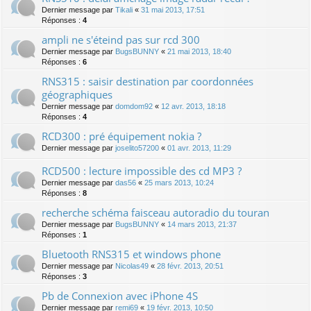
Dernier message par
Tikali
«
31 mai 2013, 17:51
Réponses :
4
ampli ne s'éteind pas sur rcd 300
Dernier message par
BugsBUNNY
«
21 mai 2013, 18:40
Réponses :
6
RNS315 : saisir destination par coordonnées
géographiques
Dernier message par
domdom92
«
12 avr. 2013, 18:18
Réponses :
4
RCD300 : pré équipement nokia ?
Dernier message par
joselito57200
«
01 avr. 2013, 11:29
RCD500 : lecture impossible des cd MP3 ?
Dernier message par
das56
«
25 mars 2013, 10:24
Réponses :
8
recherche schéma faisceau autoradio du touran
Dernier message par
BugsBUNNY
«
14 mars 2013, 21:37
Réponses :
1
Bluetooth RNS315 et windows phone
Dernier message par
Nicolas49
«
28 févr. 2013, 20:51
Réponses :
3
Pb de Connexion avec iPhone 4S
Dernier message par
remi69
«
19 févr. 2013, 10:50