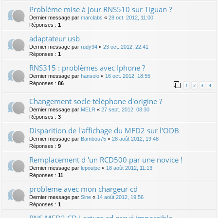
Problème mise à jour RNS510 sur Tiguan ?
Dernier message par
marclabs
«
28 oct. 2012, 11:00
Réponses :
1
adaptateur usb
Dernier message par
rudy94
«
23 oct. 2012, 22:41
Réponses :
1
RNS315 : problèmes avec Iphone ?
Dernier message par
hansolo
«
16 oct. 2012, 18:55
Réponses :
86
1
2
3
4
Changement socle téléphone d'origine ?
Dernier message par
MELR
«
27 sept. 2012, 08:30
Réponses :
3
Disparition de l'affichage du MFD2 sur l'ODB
Dernier message par
Bambou75
«
28 août 2012, 19:48
Réponses :
9
Remplacement d 'un RCD500 par une novice !
Dernier message par
lepoulpe
«
18 août 2012, 11:13
Réponses :
11
probleme avec mon chargeur cd
Dernier message par
Sine
«
14 août 2012, 19:56
Réponses :
1
RNS MFD2 CD Lecture cd gravé impossible