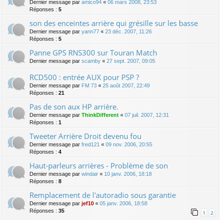
Dernier message par
amico94
«
06 mars 2008, 23:53
Réponses :
5
son des enceintes arrière qui grésille sur les basse
Dernier message par
yann77
«
23 déc. 2007, 11:26
Réponses :
5
Panne GPS RNS300 sur Touran Match
Dernier message par
scamby
«
27 sept. 2007, 09:05
RCD500 : entrée AUX pour PSP ?
Dernier message par
FM 73
«
25 août 2007, 22:49
Réponses :
21
Pas de son aux HP arrière.
Dernier message par
ThinkDifferent
«
07 juil. 2007, 12:31
Réponses :
1
Tweeter Arrière Droit devenu fou
Dernier message par
fred121
«
09 nov. 2006, 20:55
Réponses :
4
Haut-parleurs arrières - Problème de son
Dernier message par
windair
«
10 janv. 2006, 18:18
Réponses :
8
Remplacement de l'autoradio sous garantie
Dernier message par
jef10
«
05 janv. 2006, 18:58
Réponses :
35
1
2