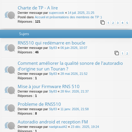
Charte de TP - A lire
Dernier message par
supercook
«
14 juil. 2025, 21:25
Posté dans
Accueil et présentations des membres de TP :)
Réponses :
121
1
2
3
4
5
Sujets
RNS510 qui redémarre en boucle
Dernier message par
Sly83
«
06 juin 2026, 10:07
Réponses :
46
1
2
Comment améliorer la qualité sonore de l'autoradio
d'origine sur un Touran ?
Dernier message par
Sly83
«
28 mai 2026, 21:52
Réponses :
1
Mise à jour Firmware RNS 510
Dernier message par
Sly83
«
28 févr. 2026, 21:37
Réponses :
1
Probleme de RNS510
Dernier message par
Sly83
«
11 janv. 2026, 21:58
Réponses :
8
Autoradio android et reception FM
Dernier message par
naelgiraud42
«
23 déc. 2025, 19:24
Réponses :
1