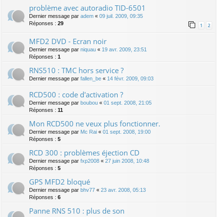
problème avec autoradio TID-6501
Dernier message par
adem
«
09 juil. 2009, 09:35
Réponses :
29
1
2
MFD2 DVD - Ecran noir
Dernier message par
niquau
«
19 avr. 2009, 23:51
Réponses :
1
RNS510 : TMC hors service ?
Dernier message par
fallen_be
«
14 févr. 2009, 09:03
RCD500 : code d'activation ?
Dernier message par
boubou
«
01 sept. 2008, 21:05
Réponses :
11
Mon RCD500 ne veux plus fonctionner.
Dernier message par
Mc Rai
«
01 sept. 2008, 19:00
Réponses :
5
RCD 300 : problèmes éjection CD
Dernier message par
fxp2008
«
27 juin 2008, 10:48
Réponses :
5
GPS MFD2 bloqué
Dernier message par
bhv77
«
23 avr. 2008, 05:13
Réponses :
6
Panne RNS 510 : plus de son