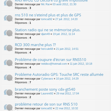
Dernier message par
Mc Rai
«
03 août 2012, 21:30
Réponses :
3
rns 510 ne s'eteind plus et plus de GPS
Dernier message par
tomcat92
«
27 juil. 2012, 14:20
Réponses :
1
Station radio qui ne se mémorise plus.
Dernier message par
djam49
«
19 juil. 2012, 11:14
Réponses :
4
RCD 300 marche plus ??
Dernier message par
hercule68
«
21 juin 2012, 14:51
Réponses :
4
Problème de coupure d'écran sur RNS510
Dernier message par
netdiso@hotmail.com
«
11 juin 2012, 10:18
Réponses :
4
Probleme Autoradio GPS: Touche SRC reste allumée
Dernier message par
Cyberaxs
«
10 juin 2012, 14:29
Réponses :
7
branchement poste sony cdx-gt540
Dernier message par
Laurent92
«
29 mai 2012, 17:04
Réponses :
2
problème retour de son sur RNS 510
Dernier message par
tomcat92
«
22 mai 2012, 10:32