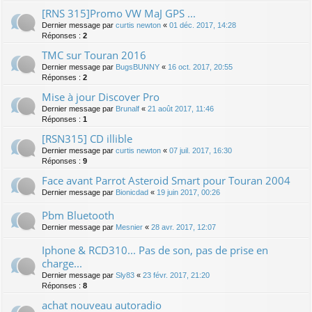
[RNS 315]Promo VW MaJ GPS ...
Dernier message par
curtis newton
«
01 déc. 2017, 14:28
Réponses :
2
TMC sur Touran 2016
Dernier message par
BugsBUNNY
«
16 oct. 2017, 20:55
Réponses :
2
Mise à jour Discover Pro
Dernier message par
Brunalf
«
21 août 2017, 11:46
Réponses :
1
[RSN315] CD illible
Dernier message par
curtis newton
«
07 juil. 2017, 16:30
Réponses :
9
Face avant Parrot Asteroid Smart pour Touran 2004
Dernier message par
Bionicdad
«
19 juin 2017, 00:26
Pbm Bluetooth
Dernier message par
Mesnier
«
28 avr. 2017, 12:07
Iphone & RCD310... Pas de son, pas de prise en
charge...
Dernier message par
Sly83
«
23 févr. 2017, 21:20
Réponses :
8
achat nouveau autoradio