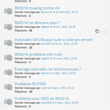
Réponses :
3
RNS510 touareg entrée AV
Dernier message par
farnouche
«
16 mai 2012, 12:17
Réponses :
2
RNS510 ne démarre plus ?
Dernier message par
aldabar
«
28 avr. 2012, 18:38
Réponses :
41
1
2
Autoradio GPS Bloqué suite a code pin erroné
Dernier message par
tomcat92
«
06 avr. 2012, 12:35
Réponses :
12
RNS310 problème info trafic
Dernier message par
mig95fr
«
30 mars 2012, 15:02
Réponses :
1
Éclairage autoradio ne fonctionne pas ?
Dernier message par
rider42
«
13 févr. 2012, 19:59
Réponses :
1
Problème RCD500
Dernier message par
ounet
«
29 janv. 2012, 19:13
Réponses :
14
Problème avec HDD du RNS510
Dernier message par
tomcat92
«
27 janv. 2012, 09:52
Réponses :
2