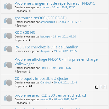
Problème chargement de répertoire sur RNS315
Dernier message par
charlus
«
10 déc. 2011, 17:36
Réponses :
8
gps touran rns300 (OFF ROAD)
Dernier message par
crashgarrett
«
02 déc. 2011, 17:42
Réponses :
4
RDC 300 HS
Dernier message par
lepoulpe
«
18 nov. 2011, 07:10
Réponses :
2
RNS 315: cherchez la ville de Chatillon
Dernier message par
Acapulco
«
24 oct. 2011, 22:05
Problème affichage RNS510 - Info prise en charge
Volkswagen
Dernier message par
Trav
«
01 oct. 2011, 05:37
Réponses :
1
CD bloqué : impossible à éjecter
Dernier message par
Camboui
«
29 août 2011, 16:48
Réponses :
26
1
2
problème avec RCD 300 : error et check cd
Dernier message par
tomcat92
«
02 août 2011, 14:25
Réponses :
1