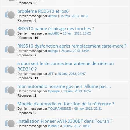
Réponses :
5
problème RCD510 et ios6
Dernier message par
deano
«
15 févr. 2013, 18:32
Réponses :
5
RNS510 panne éclairage des touches ?
Dernier message par
mdc888
«
15 févr. 2013, 16:02
Réponses :
10
RNS510 dysfonction après remplacement carte-mère ?
Dernier message par
munga
«
28 janv. 2013, 13:08
Réponses :
7
à quoi sert le 2e connecteur antenne derrière un
RCD310 ?
Dernier message par
JFF
«
20 janv. 2013, 22:47
Réponses :
13
mon autoradio noname gps ne s 'allume pas ...
Dernier message par
lepoulpe
«
13 janv. 2013, 16:52
Réponses :
2
Modèle d'autoradio en fonction de la référence ?
Dernier message par
TOURANSEIZE
«
08 nov. 2012, 22:31
Réponses :
2
Installation Pioneer AVH-3300BT dans Touran ?
Dernier message par
le bahut
«
08 nov. 2012, 18:36