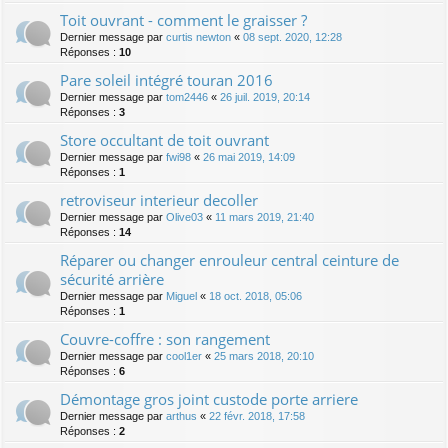
Toit ouvrant - comment le graisser ?
Dernier message par
curtis newton
«
08 sept. 2020, 12:28
Réponses :
10
Pare soleil intégré touran 2016
Dernier message par
tom2446
«
26 juil. 2019, 20:14
Réponses :
3
Store occultant de toit ouvrant
Dernier message par
fwi98
«
26 mai 2019, 14:09
Réponses :
1
retroviseur interieur decoller
Dernier message par
Olive03
«
11 mars 2019, 21:40
Réponses :
14
Réparer ou changer enrouleur central ceinture de
sécurité arrière
Dernier message par
Miguel
«
18 oct. 2018, 05:06
Réponses :
1
Couvre-coffre : son rangement
Dernier message par
cool1er
«
25 mars 2018, 20:10
Réponses :
6
Démontage gros joint custode porte arriere
Dernier message par
arthus
«
22 févr. 2018, 17:58
Réponses :
2