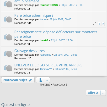
anti pincement
Dernier message par
touranTDIDSG
«
30 juil. 2007, 21:14
Réponses :
2
Pare brise athermique ?
Dernier message par
frapra
«
27 juin 2007, 00:43
Réponses :
34
1
2
Renseignements: dépose déflecteurs sur montants
pare brise
Dernier message par
dav-86
«
22 juin 2007, 17:56
Réponses :
8
Gravage des vitres
Dernier message par
nagrom59
«
23 janv. 2007, 08:53
Réponses :
10
ENLEVER LE LOGO SUR LA VITRE ARRIERE
Dernier message par
Thomax***
«
08 mai 2005, 12:46
Réponses :
8
Nouveau sujet
40 sujets • Page
1
sur
1
Aller à
Qui est en ligne