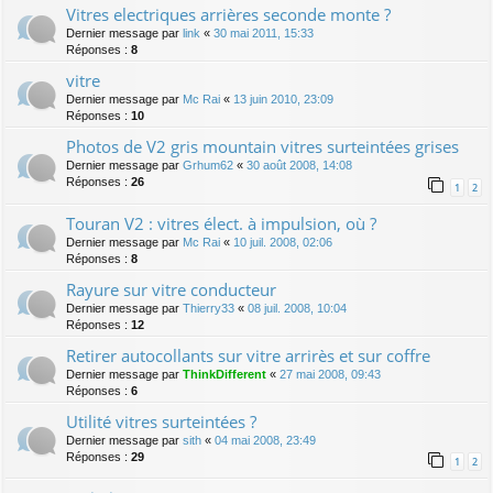
Vitres electriques arrières seconde monte ?
Dernier message par
link
«
30 mai 2011, 15:33
Réponses :
8
vitre
Dernier message par
Mc Rai
«
13 juin 2010, 23:09
Réponses :
10
Photos de V2 gris mountain vitres surteintées grises
Dernier message par
Grhum62
«
30 août 2008, 14:08
Réponses :
26
1
2
Touran V2 : vitres élect. à impulsion, où ?
Dernier message par
Mc Rai
«
10 juil. 2008, 02:06
Réponses :
8
Rayure sur vitre conducteur
Dernier message par
Thierry33
«
08 juil. 2008, 10:04
Réponses :
12
Retirer autocollants sur vitre arrirès et sur coffre
Dernier message par
ThinkDifferent
«
27 mai 2008, 09:43
Réponses :
6
Utilité vitres surteintées ?
Dernier message par
sith
«
04 mai 2008, 23:49
Réponses :
29
1
2