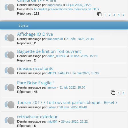
Charte de TP - A lire
Dernier message par
supercook
«
14 juil. 2025, 21:25
Posté dans
Accueil et présentations des membres de TP :)
Réponses :
121
1
2
3
4
5
Sujets
Affichage IQ Drive
Dernier message par
lilacohen48
«
21 déc. 2025, 21:44
Réponses :
2
Baguette de finition Toit ouvrant
Dernier message par
eden_durel35
«
08 déc. 2025, 15:19
Réponses :
2
rideaux occultants
Dernier message par
MITCH FAGUS
«
14 mai 2023, 16:30
Pare Brise Fragile !
Dernier message par
annon
«
31 juil. 2022, 18:20
Réponses :
45
1
2
Touran 2017 / Toit ouvrant parfois bloqué : Reset ?
Dernier message par
Labse
«
20 févr. 2022, 08:40
retroviseur exterieur
Dernier message par
mig95fr
«
28 oct. 2020, 22:22
Réponses :
6