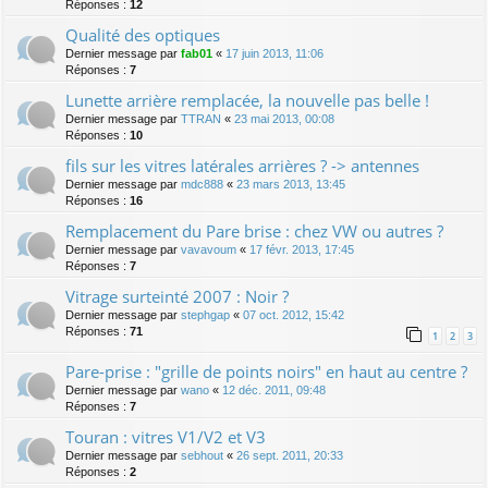
Réponses :
12
Qualité des optiques
Dernier message par
fab01
«
17 juin 2013, 11:06
Réponses :
7
Lunette arrière remplacée, la nouvelle pas belle !
Dernier message par
TTRAN
«
23 mai 2013, 00:08
Réponses :
10
fils sur les vitres latérales arrières ? -> antennes
Dernier message par
mdc888
«
23 mars 2013, 13:45
Réponses :
16
Remplacement du Pare brise : chez VW ou autres ?
Dernier message par
vavavoum
«
17 févr. 2013, 17:45
Réponses :
7
Vitrage surteinté 2007 : Noir ?
Dernier message par
stephgap
«
07 oct. 2012, 15:42
Réponses :
71
1
2
3
Pare-prise : "grille de points noirs" en haut au centre ?
Dernier message par
wano
«
12 déc. 2011, 09:48
Réponses :
7
Touran : vitres V1/V2 et V3
Dernier message par
sebhout
«
26 sept. 2011, 20:33
Réponses :
2