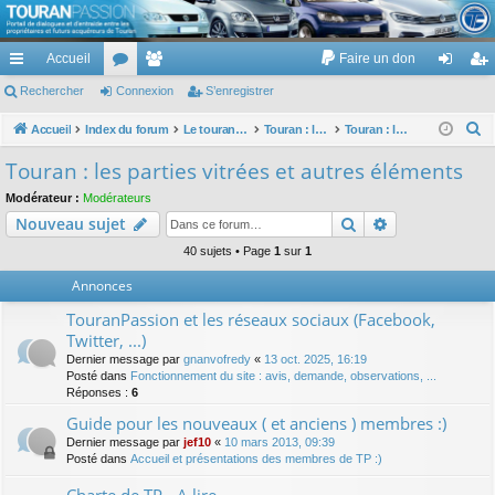
TouranPassion
Accueil
Faire un don
Le forum des propriétaires ou futurs acquéreurs du Volkswagen Touran
cc
Rechercher
or
Connexion
e
S’enregistrer
on
’e
ès
u
m
ne
nr
R
Accueil
Index du forum
Le touran dans ses versions I (V1 V2 V3) et II ...
Touran : les éléments et équipements extérieurs et intérieurs
Touran : les parties vitrées et autres éléments
e
ra
m
br
xi
eg
Touran : les parties vitrées et autres éléments
c
pi
s
es
on
ist
Modérateur :
Modérateurs
h
Rechercher
Recherche av
Nouveau sujet
de
re
e
r
40 sujets • Page
1
sur
1
r
c
Annonces
h
TouranPassion et les réseaux sociaux (Facebook,
e
Twitter, ...)
r
Dernier message par
gnanvofredy
«
13 oct. 2025, 16:19
Posté dans
Fonctionnement du site : avis, demande, observations, ...
Réponses :
6
Guide pour les nouveaux ( et anciens ) membres :)
Dernier message par
jef10
«
10 mars 2013, 09:39
Posté dans
Accueil et présentations des membres de TP :)