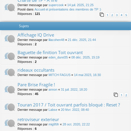
Charte de TP - A lire
Dernier message par
supercook
«
14 juil. 2025, 21:25
Posté dans
Accueil et présentations des membres de TP :)
Réponses :
121
1
2
3
4
5
Sujets
Affichage IQ Drive
Dernier message par
lilacohen48
«
21 déc. 2025, 21:44
Réponses :
2
Baguette de finition Toit ouvrant
Dernier message par
eden_durel35
«
08 déc. 2025, 15:19
Réponses :
2
rideaux occultants
Dernier message par
MITCH FAGUS
«
14 mai 2023, 16:30
Pare Brise Fragile !
Dernier message par
annon
«
31 juil. 2022, 18:20
Réponses :
45
1
2
Touran 2017 / Toit ouvrant parfois bloqué : Reset ?
Dernier message par
Labse
«
20 févr. 2022, 08:40
retroviseur exterieur
Dernier message par
mig95fr
«
28 oct. 2020, 22:22
Réponses :
6