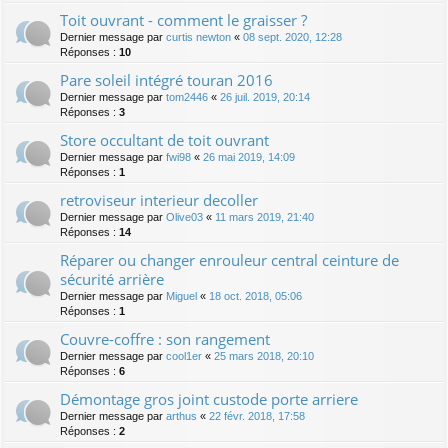
Toit ouvrant - comment le graisser ?
Dernier message par
curtis newton
«
08 sept. 2020, 12:28
Réponses :
10
Pare soleil intégré touran 2016
Dernier message par
tom2446
«
26 juil. 2019, 20:14
Réponses :
3
Store occultant de toit ouvrant
Dernier message par
fwi98
«
26 mai 2019, 14:09
Réponses :
1
retroviseur interieur decoller
Dernier message par
Olive03
«
11 mars 2019, 21:40
Réponses :
14
Réparer ou changer enrouleur central ceinture de
sécurité arrière
Dernier message par
Miguel
«
18 oct. 2018, 05:06
Réponses :
1
Couvre-coffre : son rangement
Dernier message par
cool1er
«
25 mars 2018, 20:10
Réponses :
6
Démontage gros joint custode porte arriere
Dernier message par
arthus
«
22 févr. 2018, 17:58
Réponses :
2