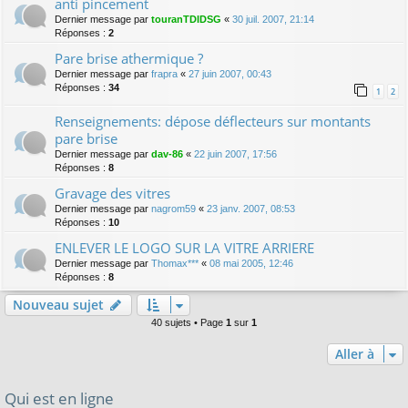
anti pincement
Dernier message par
touranTDIDSG
«
30 juil. 2007, 21:14
Réponses :
2
Pare brise athermique ?
Dernier message par
frapra
«
27 juin 2007, 00:43
Réponses :
34
1
2
Renseignements: dépose déflecteurs sur montants
pare brise
Dernier message par
dav-86
«
22 juin 2007, 17:56
Réponses :
8
Gravage des vitres
Dernier message par
nagrom59
«
23 janv. 2007, 08:53
Réponses :
10
ENLEVER LE LOGO SUR LA VITRE ARRIERE
Dernier message par
Thomax***
«
08 mai 2005, 12:46
Réponses :
8
Nouveau sujet
40 sujets • Page
1
sur
1
Aller à
Qui est en ligne