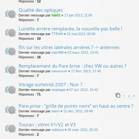
Réponses :
12
Qualité des optiques
Dernier message par
fab01
«
17 juin 2013, 11:06
Réponses :
7
Lunette arrière remplacée, la nouvelle pas belle !
Dernier message par
TTRAN
«
23 mai 2013, 00:08
Réponses :
10
fils sur les vitres latérales arrières ? -> antennes
Dernier message par
mdc888
«
23 mars 2013, 13:45
Réponses :
16
Remplacement du Pare brise : chez VW ou autres ?
Dernier message par
vavavoum
«
17 févr. 2013, 17:45
Réponses :
7
Vitrage surteinté 2007 : Noir ?
Dernier message par
stephgap
«
07 oct. 2012, 15:42
Réponses :
71
1
2
3
Pare-prise : "grille de points noirs" en haut au centre ?
Dernier message par
wano
«
12 déc. 2011, 09:48
Réponses :
7
Touran : vitres V1/V2 et V3
Dernier message par
sebhout
«
26 sept. 2011, 20:33
Réponses :
2