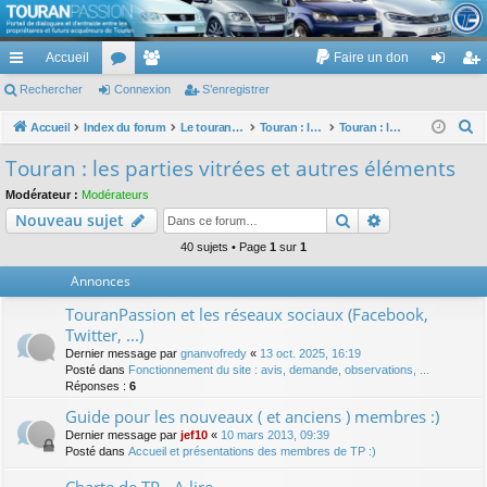
TouranPassion
Accueil
Faire un don
Le forum des propriétaires ou futurs acquéreurs du Volkswagen Touran
cc
Rechercher
or
Connexion
e
S’enregistrer
on
’e
ès
u
m
ne
nr
R
Accueil
Index du forum
Le touran dans ses versions I (V1 V2 V3) et II ...
Touran : les éléments et équipements extérieurs et intérieurs
Touran : les parties vitrées et autres éléments
e
ra
m
br
xi
eg
Touran : les parties vitrées et autres éléments
c
pi
s
es
on
ist
Modérateur :
Modérateurs
h
Rechercher
Recherche av
Nouveau sujet
de
re
e
r
40 sujets • Page
1
sur
1
r
c
Annonces
h
TouranPassion et les réseaux sociaux (Facebook,
e
Twitter, ...)
r
Dernier message par
gnanvofredy
«
13 oct. 2025, 16:19
Posté dans
Fonctionnement du site : avis, demande, observations, ...
Réponses :
6
Guide pour les nouveaux ( et anciens ) membres :)
Dernier message par
jef10
«
10 mars 2013, 09:39
Posté dans
Accueil et présentations des membres de TP :)