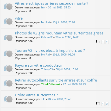
Vitres electriques arrières seconde monte ?
Dernier message par
link
«
30 mai 2011, 15:33
Réponses :
8
vitre
Dernier message par
Mc Rai
«
13 juin 2010, 23:09
Réponses :
10
Photos de V2 gris mountain vitres surteintées grises
Dernier message par
Grhum62
«
30 août 2008, 14:08
Réponses :
26
1
2
Touran V2 : vitres élect. à impulsion, où ?
Dernier message par
Mc Rai
«
10 juil. 2008, 02:06
Réponses :
8
Rayure sur vitre conducteur
Dernier message par
Thierry33
«
08 juil. 2008, 10:04
Réponses :
12
Retirer autocollants sur vitre arrirès et sur coffre
Dernier message par
ThinkDifferent
«
27 mai 2008, 09:43
Réponses :
6
Utilité vitres surteintées ?
Dernier message par
sith
«
04 mai 2008, 23:49
Réponses :
29
1
2