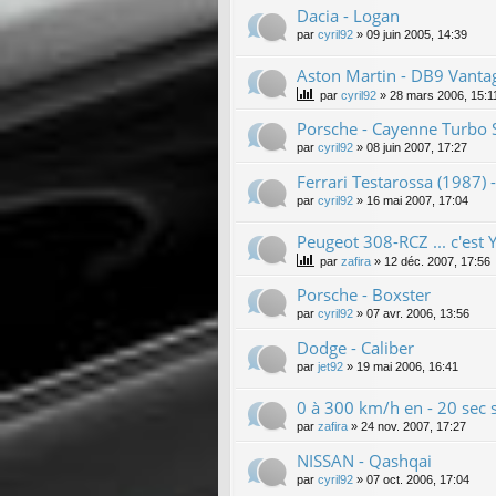
Dacia - Logan
par
cyril92
»
09 juin 2005, 14:39
Aston Martin - DB9 Vanta
par
cyril92
»
28 mars 2006, 15:1
Porsche - Cayenne Turbo S
par
cyril92
»
08 juin 2007, 17:27
Ferrari Testarossa (1987) -
par
cyril92
»
16 mai 2007, 17:04
Peugeot 308-RCZ ... c'est Yes
par
zafira
»
12 déc. 2007, 17:56
Porsche - Boxster
par
cyril92
»
07 avr. 2006, 13:56
Dodge - Caliber
par
jet92
»
19 mai 2006, 16:41
0 à 300 km/h en - 20 sec s
par
zafira
»
24 nov. 2007, 17:27
NISSAN - Qashqai
par
cyril92
»
07 oct. 2006, 17:04