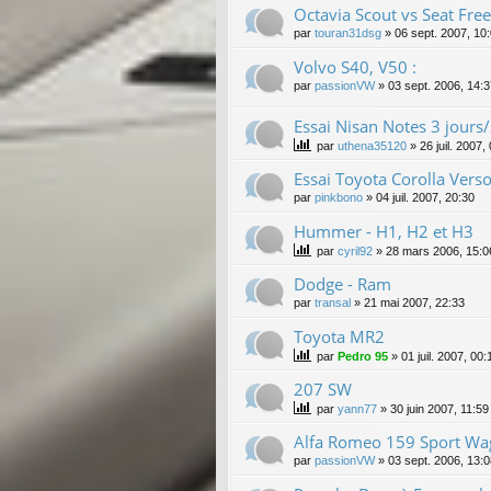
Octavia Scout vs Seat Free
par
touran31dsg
»
06 sept. 2007, 10
Volvo S40, V50 :
par
passionVW
»
03 sept. 2006, 14:
Essai Nisan Notes 3 jour
par
uthena35120
»
26 juil. 2007,
Essai Toyota Corolla Vers
par
pinkbono
»
04 juil. 2007, 20:30
Hummer - H1, H2 et H3
par
cyril92
»
28 mars 2006, 15:0
Dodge - Ram
par
transal
»
21 mai 2007, 22:33
Toyota MR2
par
Pedro 95
»
01 juil. 2007, 00:
207 SW
par
yann77
»
30 juin 2007, 11:59
Alfa Romeo 159 Sport W
par
passionVW
»
03 sept. 2006, 13: