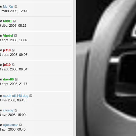
ar
Mc Rai
1 mars 2009, 12:47
ar
fab01
9 déc. 2008, 08:16
ar
Vindel
0 sept. 2008, 11:06
ar
jef10
0 sept. 2008, 09:06
ar
jef10
0 sept. 2008, 09:04
ar
dav-86
8 sept. 2008, 21:17
ar
steph tdi 140 dsg
3 mai 2008, 00:45
ar
creepy
0 avr. 2008, 15:00
ar
eljuclemar
4 avr. 2008, 09:45