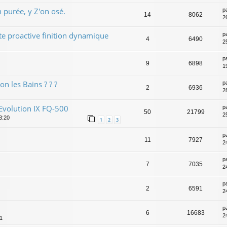
 purée, y Z'on osé.
p
14
8062
2
e proactive finition dynamique
p
4
6490
2
p
9
6898
1
n les Bains ? ? ?
p
2
6936
2
Evolution IX FQ-500
p
50
21799
2
3:20
1
2
3
p
11
7927
2
p
7
7035
2
p
2
6591
2
p
6
16683
2
31