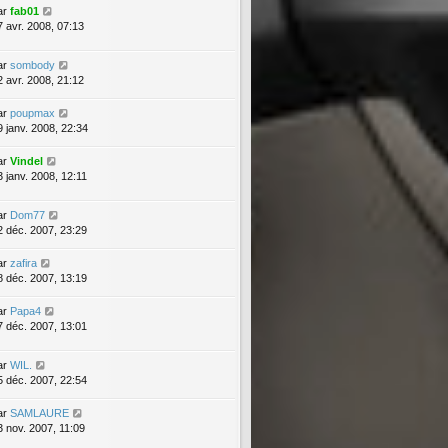
ar
fab01
7 avr. 2008, 07:13
ar
sombody
2 avr. 2008, 21:12
ar
poupmax
9 janv. 2008, 22:34
ar
Vindel
3 janv. 2008, 12:11
ar
Dom77
2 déc. 2007, 23:29
ar
zafira
8 déc. 2007, 13:19
ar
Papa4
7 déc. 2007, 13:01
ar
WIL.
5 déc. 2007, 22:54
ar
SAMLAURE
3 nov. 2007, 11:09