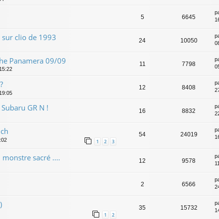
p
5
6645
1
 sur clio de 1993
p
24
10050
0
che Panamera 09/09
p
11
7798
0
 15:22
?
p
12
8408
2
 19:05
t Subaru GR N !
p
16
8832
22
0ch
p
54
24019
16
:02
1
2
3
monstre sacré ....
p
12
9578
11
p
2
6566
2
)
p
35
15732
1
1
2