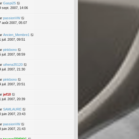
ar
Gaspi25
9 sept. 2007, 14:06
ar
passionVW
7 août 2007, 05:07
ar
Ancien_Membre1
 juil. 2007, 09:51
ar
pinkbono
 juil. 2007, 08:59
ar
uthena35120
 juil. 2007, 21:30
ar
pinkbono
 juil. 2007, 20:51
ar
jef10
 juil. 2007, 20:39
ar
SAMLAURE
0 juin 2007, 23:43
ar
passionVW
8 juin 2007, 21:43
ar
touranTDIDSG