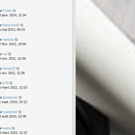
ar
Fredo
3 janv. 2014, 11:34
ar
fastzone95
5 mai 2013, 09:15
ar
motcha
2 févr. 2012, 19:56
ar
nsi
4 nov. 2011, 10:39
ar
isma125
6 avr. 2011, 11:36
ar
jr70
6 mars 2011, 21:53
ar
juratouran
1 sept. 2010, 20:12
ar
toutounoir
4 août 2010, 22:48
ar
wano
3 mars 2010, 11:22