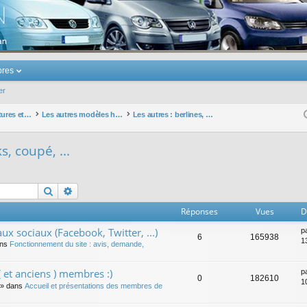
u Volkswagen Touran
res
er
Les autres voitures et ce qui touche à la voiture
Les autres modèles hors VW : concessions, modèles, achat, prix et remise ...
Les autres : berlines, breaks, coupé, ...
s, coupé, ...
Rechercher
Recherche avancée
Réponses
Vues
D
ux sociaux (Facebook, Twitter, ...)
p
6
165938
1
ans
Fonctionnement du site : avis, demande,
 et anciens ) membres :)
p
0
182610
1
» dans
Accueil et présentations des membres de