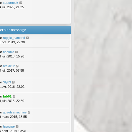
ar
supercook
 juil. 2025, 21:25
ernier message
ar
reggie_hamond
1 oct. 2019, 22:30
ar
ncounio
8 juin 2018, 15:20
ar
resideur
 juil. 2017, 07:58
ar
Sly83
1 avr. 2016, 22:02
ar
fab01
8 juin 2015, 22:50
ar
guyetsamachine
9 mars 2015, 18:55
ar
lepoulpe
5 sept. 2014, 08:31