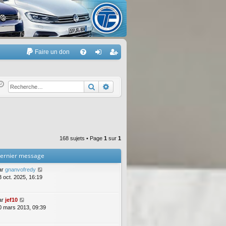
Faire un don
A
FA
on
’e
Q
ne
nr
Rechercher
Recherche avancée
xi
eg
on
ist
re
168 sujets • Page
1
sur
1
r
ernier message
ar
gnanvofredy
3 oct. 2025, 16:19
ar
jef10
0 mars 2013, 09:39