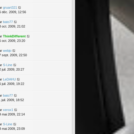
ar
gruart321
6 déc. 2009, 12:56
ar
bato77
8 oct. 2009, 21:02
ar
ThinkDifferent
5 oct. 2009, 23:20
ar
webjo
7 sept. 2009, 22:50
ar
S-Line
 juil. 2009, 20:27
ar
LeDAHU
 juil. 2009, 19:22
ar
bato77
 juil. 2009, 18:52
ar
xerox1
4 mai 2009, 22:14
ar
S-Line
4 mai 2009, 23:09