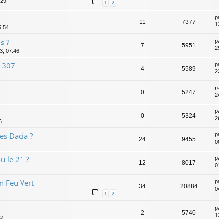
:29
1
2
p
11
7377
1
5:54
s ?
p
7
5951
2
3, 07:46
e 307
p
4
5589
2
p
0
5247
2
p
0
5324
2
6
les Dacia ?
p
24
9455
0
u le 21 ?
p
12
8017
0
n Feu Vert
p
34
20884
0
1
2
p
2
5740
1
54