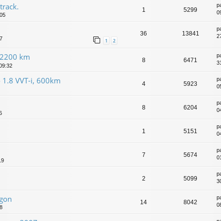
track.
p
1
5299
0
:05
p
36
13841
2
37
1
2
s/2200 km
p
8
6471
31
 09:32
o 1.8 VVT-i, 600km
p
4
5923
05
p
8
6204
04
6
p
1
5151
04
p
7
5674
01
19
p
2
5099
3
agon
p
14
8042
0
08
p