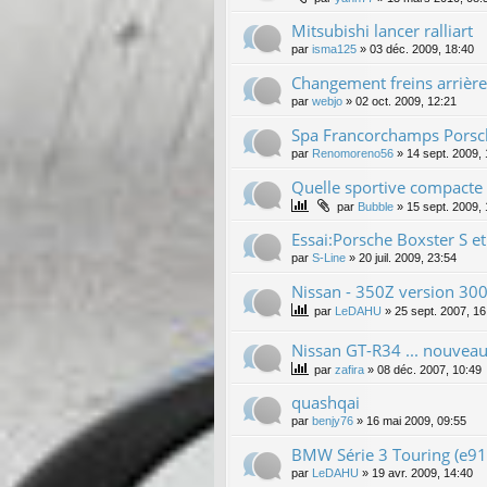
Mitsubishi lancer ralliart
par
isma125
»
03 déc. 2009, 18:40
Changement freins arrière
par
webjo
»
02 oct. 2009, 12:21
Spa Francorchamps Pors
par
Renomoreno56
»
14 sept. 2009,
Quelle sportive compacte 
par
Bubble
»
15 sept. 2009,
Essai:Porsche Boxster S e
par
S-Line
»
20 juil. 2009, 23:54
Nissan - 350Z version 30
par
LeDAHU
»
25 sept. 2007, 16
Nissan GT-R34 ... nouveau 
par
zafira
»
08 déc. 2007, 10:49
quashqai
par
benjy76
»
16 mai 2009, 09:55
BMW Série 3 Touring (e91
par
LeDAHU
»
19 avr. 2009, 14:40