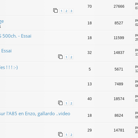
p
70
27666
0
1
2
3
ge
p
18
8527
0
1
 500ch. - Essai
p
18
11599
2
 Essai
p
32
14837
1
1
2
 ! ! ! :-)
p
5
5671
1
p
13
7489
0
p
40
18574
0
1
2
ur l'A85 en Enzo, gallardo ..video
p
18
8624
0
p
29
14781
2
1
2