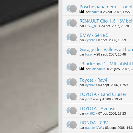
Posche panamera .... oooh
par
zafira
»
25 oct. 2007, 17:27
RENAULT Clio 1.6 16V boît
par
DSG_91
»
23 oct. 2007, 20:29
BMW - Série 5
par
cyril92
»
07 oct. 2006, 15:59
Garage des Vallées à Thono
par
liosor
»
28 sept. 2007, 10:48
"BlackHawk" - Mitsubishi 
par
Michael K.
»
23 janv. 2007, 2
Toyota - Rav4
par
cyril92
»
03 sept. 2006, 12:59
TOYOTA - Land Cruiser
par
jet92
»
26 juil. 2006, 19:24
TOYOTA - Avensis
par
cyril92
»
07 oct. 2006, 17:23
HONDA - CRV
par
passionVW
»
03 sept. 2006, 14: