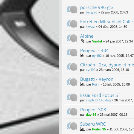
porsche 996 gt3
par
benjy76
»
29 juin 2008, 23:03
Entretien Mitsubishi Colt : 
par
kiwizz
»
04 déc. 2008, 14:30
Alpine
par
Vindel
»
24 juin 2007, 19:34
Peugeot - 404
par
cyril92
»
16 nov. 2005, 14:47
Citroën - 2cv, dyane et mé
par
cyril92
»
23 mars 2006, 16:10
Bugatti - Veyron
par
Point
»
10 juil. 2005, 13:09
Essai Ford Focus ST
par
steph tdi 140 dsg
»
26 mai 2007,
Peugeot 308
par
dav-86
»
26 mai 2007, 00:18
Subaru WRC
par
Pedro 95
»
11 oct. 2006, 17