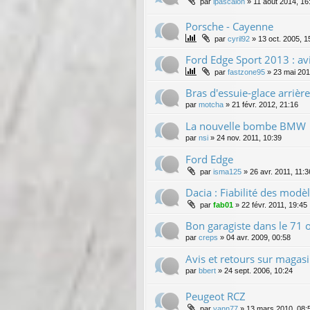
par
lpascalon
»
11 août 2014, 16
Porsche - Cayenne
par
cyril92
»
13 oct. 2005, 1
Ford Edge Sport 2013 : avi
par
fastzone95
»
23 mai 201
Bras d'essuie-glace arrièr
par
motcha
»
21 févr. 2012, 21:16
La nouvelle bombe BMW
par
nsi
»
24 nov. 2011, 10:39
Ford Edge
par
isma125
»
26 avr. 2011, 11:3
Dacia : Fiabilité des modè
par
fab01
»
22 févr. 2011, 19:45
Bon garagiste dans le 71 o
par
creps
»
04 avr. 2009, 00:58
Avis et retours sur magasi
par
bbert
»
24 sept. 2006, 10:24
Peugeot RCZ
par
yann77
»
13 mars 2010, 08: