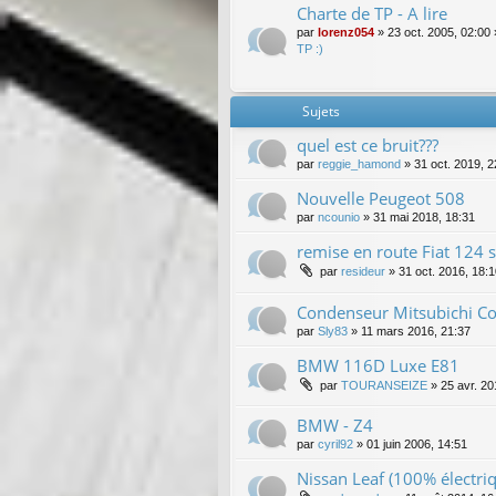
Charte de TP - A lire
par
lorenz054
»
23 oct. 2005, 02:00
TP :)
Sujets
quel est ce bruit???
par
reggie_hamond
»
31 oct. 2019, 2
Nouvelle Peugeot 508
par
ncounio
»
31 mai 2018, 18:31
remise en route Fiat 124 
par
resideur
»
31 oct. 2016, 18:
Condenseur Mitsubichi Co
par
Sly83
»
11 mars 2016, 21:37
BMW 116D Luxe E81
par
TOURANSEIZE
»
25 avr. 20
BMW - Z4
par
cyril92
»
01 juin 2006, 14:51
Nissan Leaf (100% électri