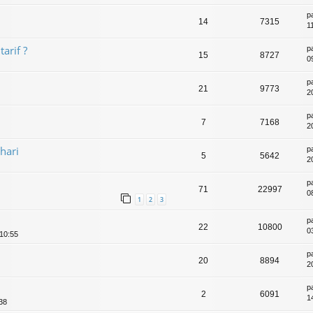
p
14
7315
1
tarif ?
p
15
8727
0
p
21
9773
2
p
7
7168
2
hari
p
5
5642
2
p
71
22997
0
1
2
3
p
22
10800
0
 10:55
p
20
8894
2
p
2
6091
1
:38