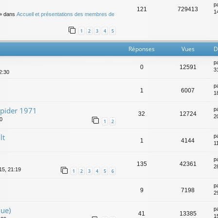
p
121
729413
14
» dans
Accueil et présentations des membres de
1
2
3
4
5
Réponses
Vues
D
p
0
12591
3
2:30
p
1
6007
1
spider 1971
p
32
12724
20
10
1
2
lt
p
1
4144
1
p
135
42361
2
15, 21:19
1
2
3
4
5
6
p
9
7198
2
que)
p
41
13385
1