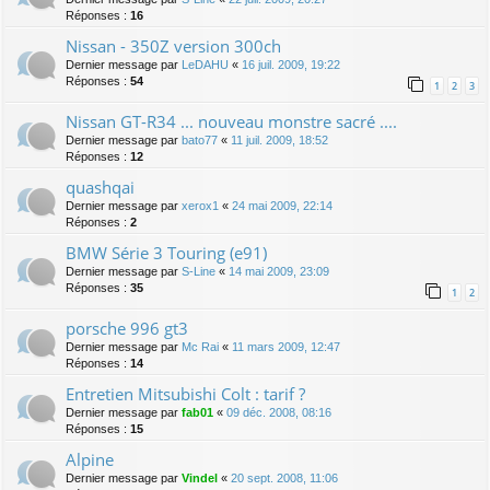
Réponses :
16
Nissan - 350Z version 300ch
Dernier message par
LeDAHU
«
16 juil. 2009, 19:22
Réponses :
54
1
2
3
Nissan GT-R34 ... nouveau monstre sacré ....
Dernier message par
bato77
«
11 juil. 2009, 18:52
Réponses :
12
quashqai
Dernier message par
xerox1
«
24 mai 2009, 22:14
Réponses :
2
BMW Série 3 Touring (e91)
Dernier message par
S-Line
«
14 mai 2009, 23:09
Réponses :
35
1
2
porsche 996 gt3
Dernier message par
Mc Rai
«
11 mars 2009, 12:47
Réponses :
14
Entretien Mitsubishi Colt : tarif ?
Dernier message par
fab01
«
09 déc. 2008, 08:16
Réponses :
15
Alpine
Dernier message par
Vindel
«
20 sept. 2008, 11:06