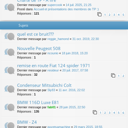
Charte de TP - A lire
Dernier message par
supercook
«
14 juil. 2025, 21:25
Posté dans
Accueil et présentations des membres de TP :)
Réponses :
121
1
2
3
4
5
Sujets
quel est ce bruit???
Dernier message par
reggie_hamond
«
31 oct. 2019, 22:30
Nouvelle Peugeot 508
Dernier message par
ncounio
«
18 juin 2018, 15:20
Réponses :
1
remise en route Fiat 124 spider 1971
Dernier message par
resideur
«
20 juil. 2017, 07:58
Réponses :
32
1
2
Condenseur Mitsubichi Colt
Dernier message par
Sly83
«
11 avr. 2016, 22:02
Réponses :
1
BMW 116D Luxe E81
Dernier message par
fab01
«
28 juin 2015, 22:50
Réponses :
135
1
2
3
4
5
6
BMW - Z4
Dernier message par
guyetsamachine
«
29 mars 2015, 18:55