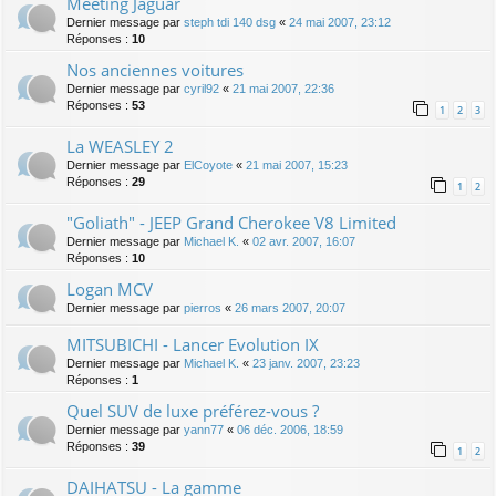
Meeting Jaguar
Dernier message par
steph tdi 140 dsg
«
24 mai 2007, 23:12
Réponses :
10
Nos anciennes voitures
Dernier message par
cyril92
«
21 mai 2007, 22:36
Réponses :
53
1
2
3
La WEASLEY 2
Dernier message par
ElCoyote
«
21 mai 2007, 15:23
Réponses :
29
1
2
"Goliath" - JEEP Grand Cherokee V8 Limited
Dernier message par
Michael K.
«
02 avr. 2007, 16:07
Réponses :
10
Logan MCV
Dernier message par
pierros
«
26 mars 2007, 20:07
MITSUBICHI - Lancer Evolution IX
Dernier message par
Michael K.
«
23 janv. 2007, 23:23
Réponses :
1
Quel SUV de luxe préférez-vous ?
Dernier message par
yann77
«
06 déc. 2006, 18:59
Réponses :
39
1
2
DAIHATSU - La gamme