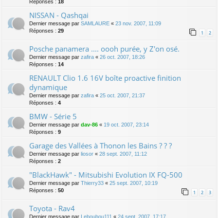
Réponses :
18
NISSAN - Qashqai
Dernier message par
SAMLAURE
«
23 nov. 2007, 11:09
Réponses :
29
1
2
Posche panamera .... oooh purée, y Z'on osé.
Dernier message par
zafira
«
26 oct. 2007, 18:26
Réponses :
14
RENAULT Clio 1.6 16V boîte proactive finition
dynamique
Dernier message par
zafira
«
25 oct. 2007, 21:37
Réponses :
4
BMW - Série 5
Dernier message par
dav-86
«
19 oct. 2007, 23:14
Réponses :
9
Garage des Vallées à Thonon les Bains ? ? ?
Dernier message par
liosor
«
28 sept. 2007, 11:12
Réponses :
2
"BlackHawk" - Mitsubishi Evolution IX FQ-500
Dernier message par
Thierry33
«
25 sept. 2007, 10:19
Réponses :
50
1
2
3
Toyota - Rav4
Dernier message par
Leboubou111
«
24 sept. 2007, 17:17