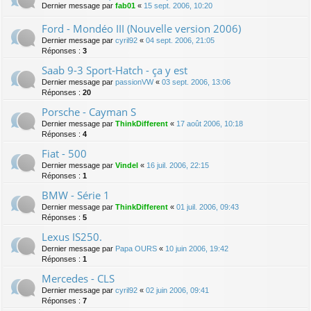
Dernier message par
fab01
«
15 sept. 2006, 10:20
Ford - Mondéo III (Nouvelle version 2006)
Dernier message par
cyril92
«
04 sept. 2006, 21:05
Réponses :
3
Saab 9-3 Sport-Hatch - ça y est
Dernier message par
passionVW
«
03 sept. 2006, 13:06
Réponses :
20
Porsche - Cayman S
Dernier message par
ThinkDifferent
«
17 août 2006, 10:18
Réponses :
4
Fiat - 500
Dernier message par
Vindel
«
16 juil. 2006, 22:15
Réponses :
1
BMW - Série 1
Dernier message par
ThinkDifferent
«
01 juil. 2006, 09:43
Réponses :
5
Lexus IS250.
Dernier message par
Papa OURS
«
10 juin 2006, 19:42
Réponses :
1
Mercedes - CLS
Dernier message par
cyril92
«
02 juin 2006, 09:41
Réponses :
7