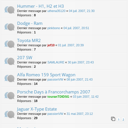
Hummer - H1, H2 et H3
Dernier message par
uthena35120
«
04 juil. 2007, 21:30
Réponses :
8
Dodge - Ram
Dernier message par
pinkbono
«
04 juil. 2007, 20:51
Réponses :
1
Toyota MR2
Dernier message par
jef10
«
01 juil. 2007, 20:39
Réponses :
7
207 SW
Dernier message par
SAMLAURE
«
30 juin 2007, 23:43
Réponses :
2
Alfa Romeo 159 Sport Wagon
Dernier message par
passionVW
«
08 juin 2007, 21:43
Réponses :
14
Porsche Days à Francorchamps 2007
Dernier message par
touranTDIDSG
«
03 juin 2007, 11:42
Réponses :
18
Jaguar X-Type Estate
Dernier message par
passionVW
«
31 mai 2007, 23:12
Réponses :
29
1
2