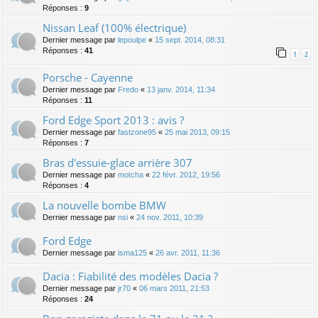
Réponses :
9
Nissan Leaf (100% électrique)
Dernier message par
lepoulpe
«
15 sept. 2014, 08:31
Réponses :
41
1
2
Porsche - Cayenne
Dernier message par
Fredo
«
13 janv. 2014, 11:34
Réponses :
11
Ford Edge Sport 2013 : avis ?
Dernier message par
fastzone95
«
25 mai 2013, 09:15
Réponses :
7
Bras d'essuie-glace arrière 307
Dernier message par
motcha
«
22 févr. 2012, 19:56
Réponses :
4
La nouvelle bombe BMW
Dernier message par
nsi
«
24 nov. 2011, 10:39
Ford Edge
Dernier message par
isma125
«
26 avr. 2011, 11:36
Dacia : Fiabilité des modèles Dacia ?
Dernier message par
jr70
«
06 mars 2011, 21:53
Réponses :
24