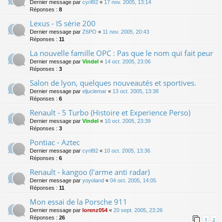
Dernier message par
cyril92
«
17 nov. 2005, 13:14
Réponses :
8
Lexus - IS série 200
Dernier message par
Z6PO
«
11 nov. 2005, 20:43
Réponses :
11
La nouvelle famille OPC : Pas que le nom qui fait peur
Dernier message par
Vindel
«
14 oct. 2005, 23:06
Réponses :
3
Salon de lyon, quelques nouveautés et sportives.
Dernier message par
eljuclemar
«
13 oct. 2005, 13:38
Réponses :
6
Renault - 5 Turbo (Histoire et Experience Perso)
Dernier message par
Vindel
«
10 oct. 2005, 23:39
Réponses :
3
Pontiac - Aztec
Dernier message par
cyril92
«
10 oct. 2005, 13:36
Réponses :
6
Renault - kangoo (l'arme anti radar)
Dernier message par
yoyoland
«
04 oct. 2005, 14:05
Réponses :
11
Mon essai de la Porsche 911
Dernier message par
lorenz054
«
20 sept. 2005, 23:26
Réponses :
26
1
2