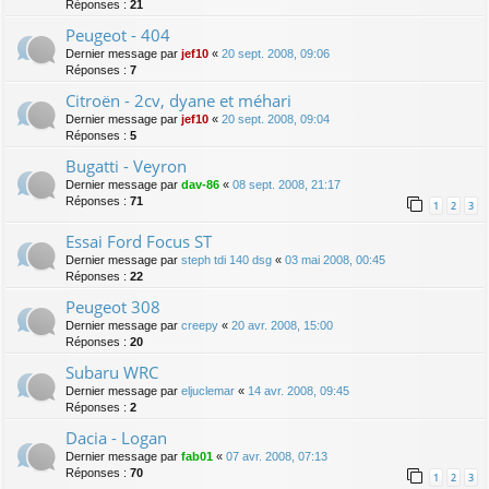
Réponses :
21
Peugeot - 404
Dernier message par
jef10
«
20 sept. 2008, 09:06
Réponses :
7
Citroën - 2cv, dyane et méhari
Dernier message par
jef10
«
20 sept. 2008, 09:04
Réponses :
5
Bugatti - Veyron
Dernier message par
dav-86
«
08 sept. 2008, 21:17
Réponses :
71
1
2
3
Essai Ford Focus ST
Dernier message par
steph tdi 140 dsg
«
03 mai 2008, 00:45
Réponses :
22
Peugeot 308
Dernier message par
creepy
«
20 avr. 2008, 15:00
Réponses :
20
Subaru WRC
Dernier message par
eljuclemar
«
14 avr. 2008, 09:45
Réponses :
2
Dacia - Logan
Dernier message par
fab01
«
07 avr. 2008, 07:13
Réponses :
70
1
2
3