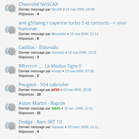
Chevrolet NASCAR
Dernier message par
Nico88
«
31 mai 2006, 18:48
Réponses :
4
anti g55amg / cayenne turbo S et consorts --> vive
hummer
Dernier message par
filexandre
«
19 mai 2006, 12:12
Réponses :
8
Cadillac - Eldorado
Dernier message par
Vovotelo
«
16 mai 2006, 23:01
Réponses :
3
RRrrrrrrr .... La Modus Tigre !!
Dernier message par
woody
«
15 mai 2006, 07:58
Réponses :
2
Peugeot - 504 cabriolet
Dernier message par
jef10
«
03 mai 2006, 20:25
Réponses :
10
Aston Martin - Rapide
Dernier message par
fab01
«
10 avr. 2006, 12:11
Réponses :
21
Dodge - Ram SRT 10
Dernier message par
Satanas
«
28 mars 2006, 21:11
Réponses :
4