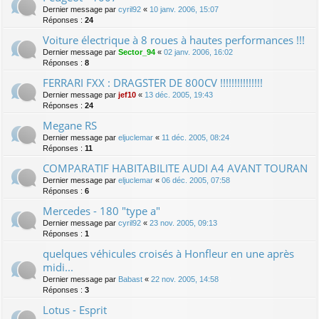
Dernier message par
cyril92
«
10 janv. 2006, 15:07
Réponses :
24
Voiture électrique à 8 roues à hautes performances !!!
Dernier message par
Sector_94
«
02 janv. 2006, 16:02
Réponses :
8
FERRARI FXX : DRAGSTER DE 800CV !!!!!!!!!!!!!!!
Dernier message par
jef10
«
13 déc. 2005, 19:43
Réponses :
24
Megane RS
Dernier message par
eljuclemar
«
11 déc. 2005, 08:24
Réponses :
11
COMPARATIF HABITABILITE AUDI A4 AVANT TOURAN
Dernier message par
eljuclemar
«
06 déc. 2005, 07:58
Réponses :
6
Mercedes - 180 "type a"
Dernier message par
cyril92
«
23 nov. 2005, 09:13
Réponses :
1
quelques véhicules croisés à Honfleur en une après
midi...
Dernier message par
Babast
«
22 nov. 2005, 14:58
Réponses :
3
Lotus - Esprit