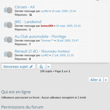
Citroën - AX
Dernier message par
cyril92
«
15 sept. 2005, 13:44
Réponses :
11
JMC - Landwind
Dernier message par
lorenz054
«
04 sept. 2005, 23:10
Réponses :
1
Au Club automobile - Florilège
Dernier message par
Thomax***
«
28 juil. 2005, 23:47
Réponses :
7
Renault 2l dCi - Nouveau moteur
Dernier message par
cyril92
«
17 juil. 2005, 21:15
Réponses :
8
Nouveau sujet
168 sujets • Page
1
sur
1
Aller à
Qui est en ligne
Utilisateurs parcourant ce forum : Aucun utilisateur enregistré et 1 invité
Permissions du forum