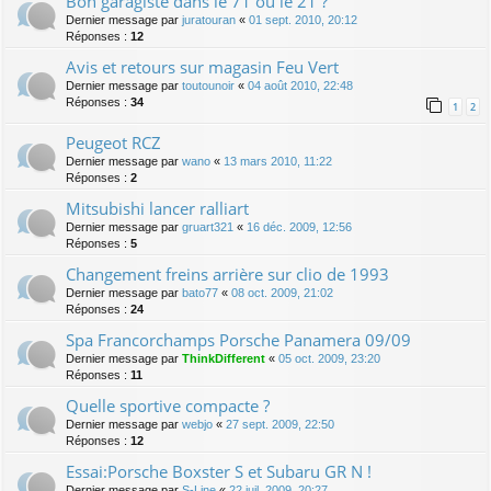
Bon garagiste dans le 71 ou le 21 ?
Dernier message par
juratouran
«
01 sept. 2010, 20:12
Réponses :
12
Avis et retours sur magasin Feu Vert
Dernier message par
toutounoir
«
04 août 2010, 22:48
Réponses :
34
1
2
Peugeot RCZ
Dernier message par
wano
«
13 mars 2010, 11:22
Réponses :
2
Mitsubishi lancer ralliart
Dernier message par
gruart321
«
16 déc. 2009, 12:56
Réponses :
5
Changement freins arrière sur clio de 1993
Dernier message par
bato77
«
08 oct. 2009, 21:02
Réponses :
24
Spa Francorchamps Porsche Panamera 09/09
Dernier message par
ThinkDifferent
«
05 oct. 2009, 23:20
Réponses :
11
Quelle sportive compacte ?
Dernier message par
webjo
«
27 sept. 2009, 22:50
Réponses :
12
Essai:Porsche Boxster S et Subaru GR N !
Dernier message par
S-Line
«
22 juil. 2009, 20:27