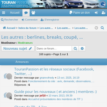
TouranPassion
Accueil
Faire un don
Le forum des propriétaires ou futurs acquéreurs du Volkswagen Touran
cc
Rechercher
or
Connexion
e
S’enregistrer
on
’e
ès
u
m
ne
nr
R
Accueil
Index du forum
Les autres voitures et ce qui touche à la voiture
Les autres modèles hors VW : concessions, modèles, achat, prix et remise ...
Les autres : berlines, breaks, coupé, ...
e
ra
m
br
xi
eg
Les autres : berlines, breaks, coupé, ...
c
pi
s
es
on
ist
Modérateur :
Modérateurs
h
Rechercher
Recherche av
Nouveau sujet
de
re
e
r
168 sujets • Page
1
sur
1
r
c
Annonces
h
TouranPassion et les réseaux sociaux (Facebook,
e
Twitter, ...)
r
Dernier message par
gnanvofredy
«
13 oct. 2025, 16:19
Posté dans
Fonctionnement du site : avis, demande, observations, ...
Réponses :
6
Guide pour les nouveaux ( et anciens ) membres :)
Dernier message par
jef10
«
10 mars 2013, 09:39
Posté dans
Accueil et présentations des membres de TP :)