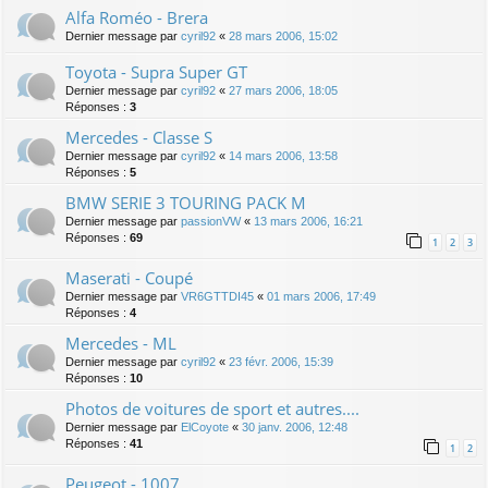
Alfa Roméo - Brera
Dernier message par
cyril92
«
28 mars 2006, 15:02
Toyota - Supra Super GT
Dernier message par
cyril92
«
27 mars 2006, 18:05
Réponses :
3
Mercedes - Classe S
Dernier message par
cyril92
«
14 mars 2006, 13:58
Réponses :
5
BMW SERIE 3 TOURING PACK M
Dernier message par
passionVW
«
13 mars 2006, 16:21
Réponses :
69
1
2
3
Maserati - Coupé
Dernier message par
VR6GTTDI45
«
01 mars 2006, 17:49
Réponses :
4
Mercedes - ML
Dernier message par
cyril92
«
23 févr. 2006, 15:39
Réponses :
10
Photos de voitures de sport et autres....
Dernier message par
ElCoyote
«
30 janv. 2006, 12:48
Réponses :
41
1
2
Peugeot - 1007