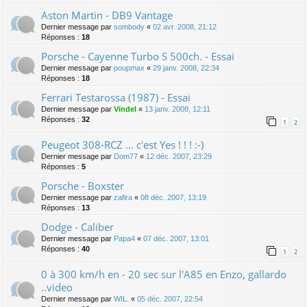
Aston Martin - DB9 Vantage
Dernier message par
sombody
«
02 avr. 2008, 21:12
Réponses :
18
Porsche - Cayenne Turbo S 500ch. - Essai
Dernier message par
poupmax
«
29 janv. 2008, 22:34
Réponses :
18
Ferrari Testarossa (1987) - Essai
Dernier message par
Vindel
«
13 janv. 2008, 12:11
Réponses :
32
1
2
Peugeot 308-RCZ ... c'est Yes ! ! ! :-)
Dernier message par
Dom77
«
12 déc. 2007, 23:29
Réponses :
5
Porsche - Boxster
Dernier message par
zafira
«
08 déc. 2007, 13:19
Réponses :
13
Dodge - Caliber
Dernier message par
Papa4
«
07 déc. 2007, 13:01
Réponses :
40
1
2
0 à 300 km/h en - 20 sec sur l'A85 en Enzo, gallardo
..video
Dernier message par
WIL.
«
05 déc. 2007, 22:54