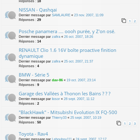
Réponses :
18
NISSAN - Qashqai
Dernier message par
SAMLAURE
«
23 nov. 2007, 11:09
Réponses :
29
1
2
Posche panamera .... oooh purée, y Z'on osé.
Dernier message par
zafira
«
26 oct. 2007, 18:26
Réponses :
14
RENAULT Clio 1.6 16V boîte proactive finition
dynamique
Dernier message par
zafira
«
25 oct. 2007, 21:37
Réponses :
4
BMW - Série 5
Dernier message par
dav-86
«
19 oct. 2007, 23:14
Réponses :
9
Garage des Vallées à Thonon les Bains ? ? ?
Dernier message par
liosor
«
28 sept. 2007, 11:12
Réponses :
2
"BlackHawk" - Mitsubishi Evolution IX FQ-500
Dernier message par
Thierry33
«
25 sept. 2007, 10:19
Réponses :
50
1
2
3
Toyota - Rav4
Dernier message par
Leboubou111
«
24 sept. 2007, 17:17