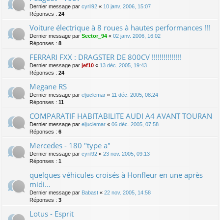
Dernier message par
cyril92
«
10 janv. 2006, 15:07
Réponses :
24
Voiture électrique à 8 roues à hautes performances !!!
Dernier message par
Sector_94
«
02 janv. 2006, 16:02
Réponses :
8
FERRARI FXX : DRAGSTER DE 800CV !!!!!!!!!!!!!!!
Dernier message par
jef10
«
13 déc. 2005, 19:43
Réponses :
24
Megane RS
Dernier message par
eljuclemar
«
11 déc. 2005, 08:24
Réponses :
11
COMPARATIF HABITABILITE AUDI A4 AVANT TOURAN
Dernier message par
eljuclemar
«
06 déc. 2005, 07:58
Réponses :
6
Mercedes - 180 "type a"
Dernier message par
cyril92
«
23 nov. 2005, 09:13
Réponses :
1
quelques véhicules croisés à Honfleur en une après
midi...
Dernier message par
Babast
«
22 nov. 2005, 14:58
Réponses :
3
Lotus - Esprit