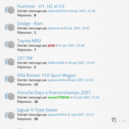
Hummer - H1, H2 et H3
Dernier message par
uthena35120
«
04 juil. 2007, 21:30
Réponses :
8
Dodge - Ram
Dernier message par
pinkbono
«
04 juil. 2007, 20:51
Réponses :
1
Toyota MR2
Dernier message par
jef10
«
01 juil. 2007, 20:39
Réponses :
7
207 SW
Dernier message par
SAMLAURE
«
30 juin 2007, 23:43
Réponses :
2
Alfa Romeo 159 Sport Wagon
Dernier message par
passionVW
«
08 juin 2007, 21:43
Réponses :
14
Porsche Days à Francorchamps 2007
Dernier message par
touranTDIDSG
«
03 juin 2007, 11:42
Réponses :
18
Jaguar X-Type Estate
Dernier message par
passionVW
«
31 mai 2007, 23:12
Réponses :
29
1
2