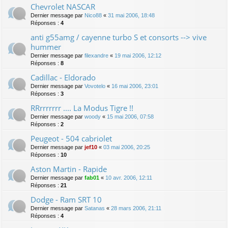
Chevrolet NASCAR
Dernier message par
Nico88
«
31 mai 2006, 18:48
Réponses :
4
anti g55amg / cayenne turbo S et consorts --> vive
hummer
Dernier message par
filexandre
«
19 mai 2006, 12:12
Réponses :
8
Cadillac - Eldorado
Dernier message par
Vovotelo
«
16 mai 2006, 23:01
Réponses :
3
RRrrrrrrr .... La Modus Tigre !!
Dernier message par
woody
«
15 mai 2006, 07:58
Réponses :
2
Peugeot - 504 cabriolet
Dernier message par
jef10
«
03 mai 2006, 20:25
Réponses :
10
Aston Martin - Rapide
Dernier message par
fab01
«
10 avr. 2006, 12:11
Réponses :
21
Dodge - Ram SRT 10
Dernier message par
Satanas
«
28 mars 2006, 21:11
Réponses :
4