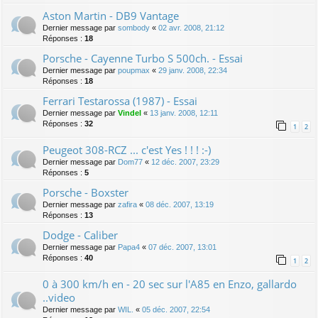
Aston Martin - DB9 Vantage
Dernier message par
sombody
«
02 avr. 2008, 21:12
Réponses :
18
Porsche - Cayenne Turbo S 500ch. - Essai
Dernier message par
poupmax
«
29 janv. 2008, 22:34
Réponses :
18
Ferrari Testarossa (1987) - Essai
Dernier message par
Vindel
«
13 janv. 2008, 12:11
Réponses :
32
1
2
Peugeot 308-RCZ ... c'est Yes ! ! ! :-)
Dernier message par
Dom77
«
12 déc. 2007, 23:29
Réponses :
5
Porsche - Boxster
Dernier message par
zafira
«
08 déc. 2007, 13:19
Réponses :
13
Dodge - Caliber
Dernier message par
Papa4
«
07 déc. 2007, 13:01
Réponses :
40
1
2
0 à 300 km/h en - 20 sec sur l'A85 en Enzo, gallardo
..video
Dernier message par
WIL.
«
05 déc. 2007, 22:54