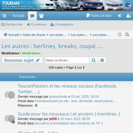
TouranPassion
Accueil
Faire un don
Le forum des propriétaires ou futurs acquéreurs du Volkswagen Touran
cc
Rechercher
or
Connexion
e
S’enregistrer
on
’e
ès
u
m
ne
nr
R
Accueil
Index du forum
Les autres voitures et ce qui touche à la voiture
Les autres modèles hors VW : concessions, modèles, achat, prix et remise ...
Les autres : berlines, breaks, coupé, ...
e
ra
m
br
xi
eg
Les autres : berlines, breaks, coupé, ...
c
pi
s
es
on
ist
Modérateur :
Modérateurs
h
Rechercher
Recherche av
Nouveau sujet
de
re
e
r
168 sujets • Page
1
sur
1
r
c
Annonces
h
TouranPassion et les réseaux sociaux (Facebook,
e
Twitter, ...)
r
Dernier message par
gnanvofredy
«
13 oct. 2025, 16:19
Posté dans
Fonctionnement du site : avis, demande, observations, ...
Réponses :
6
Guide pour les nouveaux ( et anciens ) membres :)
Dernier message par
jef10
«
10 mars 2013, 09:39
Posté dans
Accueil et présentations des membres de TP :)