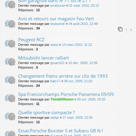
Bon garagiste dans le 71 ou le 21 ?
Dernier message par
juratouran
«
01 sept. 2010, 20:12
Réponses :
12
Avis et retours sur magasin Feu Vert
Dernier message par
toutounoir
«
04 août 2010, 22:48
Réponses :
34
1
2
Peugeot RCZ
Dernier message par
wano
«
13 mars 2010, 11:22
Réponses :
2
Mitsubishi lancer ralliart
Dernier message par
gruart321
«
16 déc. 2009, 12:56
Réponses :
5
Changement freins arrière sur clio de 1993
Dernier message par
bato77
«
08 oct. 2009, 21:02
Réponses :
24
Spa Francorchamps Porsche Panamera 09/09
Dernier message par
ThinkDifferent
«
05 oct. 2009, 23:20
Réponses :
11
Quelle sportive compacte ?
Dernier message par
webjo
«
27 sept. 2009, 22:50
Réponses :
12
Essai:Porsche Boxster S et Subaru GR N !
Dernier message par
S-Line
«
22 juil. 2009, 20:27