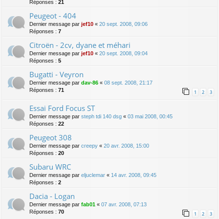
Réponses :
21
Peugeot - 404
Dernier message par
jef10
«
20 sept. 2008, 09:06
Réponses :
7
Citroën - 2cv, dyane et méhari
Dernier message par
jef10
«
20 sept. 2008, 09:04
Réponses :
5
Bugatti - Veyron
Dernier message par
dav-86
«
08 sept. 2008, 21:17
Réponses :
71
1
2
3
Essai Ford Focus ST
Dernier message par
steph tdi 140 dsg
«
03 mai 2008, 00:45
Réponses :
22
Peugeot 308
Dernier message par
creepy
«
20 avr. 2008, 15:00
Réponses :
20
Subaru WRC
Dernier message par
eljuclemar
«
14 avr. 2008, 09:45
Réponses :
2
Dacia - Logan
Dernier message par
fab01
«
07 avr. 2008, 07:13
Réponses :
70
1
2
3