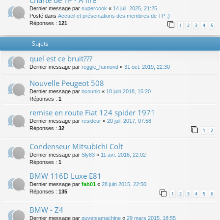
Charte de TP - A lire
Dernier message par
supercook
«
14 juil. 2025, 21:25
Posté dans
Accueil et présentations des membres de TP :)
Réponses :
121
1
2
3
4
5
Sujets
quel est ce bruit???
Dernier message par
reggie_hamond
«
31 oct. 2019, 22:30
Nouvelle Peugeot 508
Dernier message par
ncounio
«
18 juin 2018, 15:20
Réponses :
1
remise en route Fiat 124 spider 1971
Dernier message par
resideur
«
20 juil. 2017, 07:58
Réponses :
32
1
2
Condenseur Mitsubichi Colt
Dernier message par
Sly83
«
11 avr. 2016, 22:02
Réponses :
1
BMW 116D Luxe E81
Dernier message par
fab01
«
28 juin 2015, 22:50
Réponses :
135
1
2
3
4
5
6
BMW - Z4
Dernier message par
guyetsamachine
«
29 mars 2015, 18:55