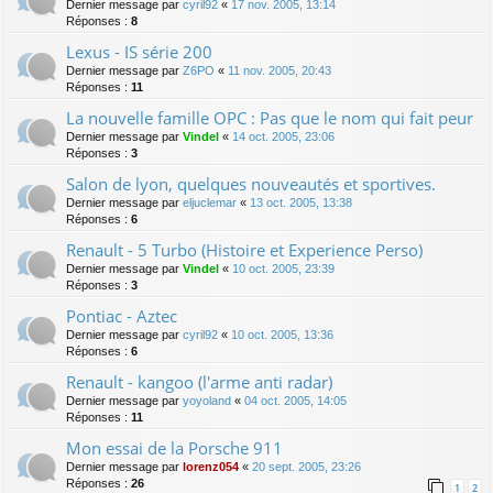
Dernier message par
cyril92
«
17 nov. 2005, 13:14
Réponses :
8
Lexus - IS série 200
Dernier message par
Z6PO
«
11 nov. 2005, 20:43
Réponses :
11
La nouvelle famille OPC : Pas que le nom qui fait peur
Dernier message par
Vindel
«
14 oct. 2005, 23:06
Réponses :
3
Salon de lyon, quelques nouveautés et sportives.
Dernier message par
eljuclemar
«
13 oct. 2005, 13:38
Réponses :
6
Renault - 5 Turbo (Histoire et Experience Perso)
Dernier message par
Vindel
«
10 oct. 2005, 23:39
Réponses :
3
Pontiac - Aztec
Dernier message par
cyril92
«
10 oct. 2005, 13:36
Réponses :
6
Renault - kangoo (l'arme anti radar)
Dernier message par
yoyoland
«
04 oct. 2005, 14:05
Réponses :
11
Mon essai de la Porsche 911
Dernier message par
lorenz054
«
20 sept. 2005, 23:26
Réponses :
26
1
2