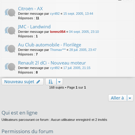
Citroën - AX
Dernier message par
cyril92
«
15 sept. 2005, 13:44
Réponses :
11
JMC - Landwind
Dernier message par
lorenz054
«
04 sept. 2005, 23:10
Réponses :
1
Au Club automobile - Florilège
Dernier message par
Thomax***
«
28 juil. 2005, 23:47
Réponses :
7
Renault 2l dCi - Nouveau moteur
Dernier message par
cyril92
«
17 juil. 2005, 21:15
Réponses :
8
Nouveau sujet
168 sujets • Page
1
sur
1
Aller à
Qui est en ligne
Utilisateurs parcourant ce forum : Aucun utilisateur enregistré et 2 invités
Permissions du forum