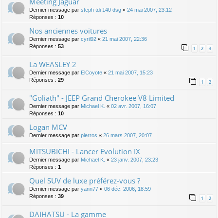
Meeting Jaguar
Dernier message par
steph tdi 140 dsg
«
24 mai 2007, 23:12
Réponses :
10
Nos anciennes voitures
Dernier message par
cyril92
«
21 mai 2007, 22:36
Réponses :
53
1
2
3
La WEASLEY 2
Dernier message par
ElCoyote
«
21 mai 2007, 15:23
Réponses :
29
1
2
"Goliath" - JEEP Grand Cherokee V8 Limited
Dernier message par
Michael K.
«
02 avr. 2007, 16:07
Réponses :
10
Logan MCV
Dernier message par
pierros
«
26 mars 2007, 20:07
MITSUBICHI - Lancer Evolution IX
Dernier message par
Michael K.
«
23 janv. 2007, 23:23
Réponses :
1
Quel SUV de luxe préférez-vous ?
Dernier message par
yann77
«
06 déc. 2006, 18:59
Réponses :
39
1
2
DAIHATSU - La gamme