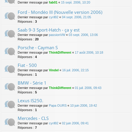
Dernier message par
fab01
«
15 sept. 2006, 10:20
Ford - Mondéo III (Nouvelle version 2006)
Dernier message par
cyril92
«
04 sept. 2006, 21:05
Réponses :
3
Saab 9-3 Sport-Hatch - ça y est
Dernier message par
passionVW
«
03 sept. 2006, 13:06
Réponses :
20
Porsche - Cayman S
Dernier message par
ThinkDifferent
«
17 août 2006, 10:18
Réponses :
4
Fiat - 500
Dernier message par
Vindel
«
16 juil. 2006, 22:15
Réponses :
1
BMW - Série 1
Dernier message par
ThinkDifferent
«
01 juil. 2006, 09:43
Réponses :
5
Lexus IS250.
Dernier message par
Papa OURS
«
10 juin 2006, 19:42
Réponses :
1
Mercedes - CLS
Dernier message par
cyril92
«
02 juin 2006, 09:41
Réponses :
7