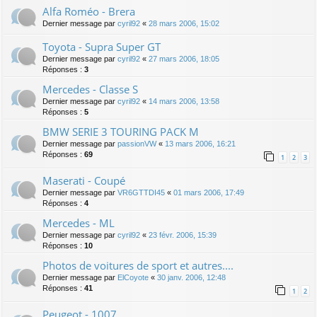
Alfa Roméo - Brera
Dernier message par
cyril92
«
28 mars 2006, 15:02
Toyota - Supra Super GT
Dernier message par
cyril92
«
27 mars 2006, 18:05
Réponses :
3
Mercedes - Classe S
Dernier message par
cyril92
«
14 mars 2006, 13:58
Réponses :
5
BMW SERIE 3 TOURING PACK M
Dernier message par
passionVW
«
13 mars 2006, 16:21
Réponses :
69
1
2
3
Maserati - Coupé
Dernier message par
VR6GTTDI45
«
01 mars 2006, 17:49
Réponses :
4
Mercedes - ML
Dernier message par
cyril92
«
23 févr. 2006, 15:39
Réponses :
10
Photos de voitures de sport et autres....
Dernier message par
ElCoyote
«
30 janv. 2006, 12:48
Réponses :
41
1
2
Peugeot - 1007