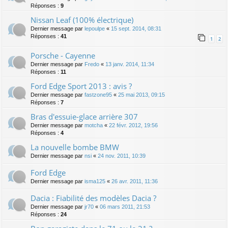
Réponses :
9
Nissan Leaf (100% électrique)
Dernier message par
lepoulpe
«
15 sept. 2014, 08:31
Réponses :
41
1
2
Porsche - Cayenne
Dernier message par
Fredo
«
13 janv. 2014, 11:34
Réponses :
11
Ford Edge Sport 2013 : avis ?
Dernier message par
fastzone95
«
25 mai 2013, 09:15
Réponses :
7
Bras d'essuie-glace arrière 307
Dernier message par
motcha
«
22 févr. 2012, 19:56
Réponses :
4
La nouvelle bombe BMW
Dernier message par
nsi
«
24 nov. 2011, 10:39
Ford Edge
Dernier message par
isma125
«
26 avr. 2011, 11:36
Dacia : Fiabilité des modèles Dacia ?
Dernier message par
jr70
«
06 mars 2011, 21:53
Réponses :
24