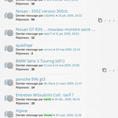
Réponses :
16
Nissan - 350Z version 300ch
Dernier message par
LeDAHU
«
16 juil. 2009, 19:22
Réponses :
54
1
2
3
Nissan GT-R34 ... nouveau monstre sacré ....
Dernier message par
bato77
«
11 juil. 2009, 18:52
Réponses :
12
quashqai
Dernier message par
xerox1
«
24 mai 2009, 22:14
Réponses :
2
BMW Série 3 Touring (e91)
Dernier message par
S-Line
«
14 mai 2009, 23:09
Réponses :
35
1
2
porsche 996 gt3
Dernier message par
Mc Rai
«
11 mars 2009, 12:47
Réponses :
14
Entretien Mitsubishi Colt : tarif ?
Dernier message par
fab01
«
09 déc. 2008, 08:16
Réponses :
15
Alpine
Dernier message par
Vindel
«
20 sept. 2008, 11:06