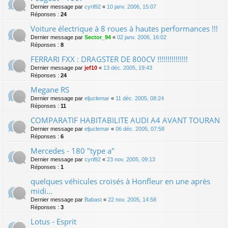
Dernier message par
cyril92
«
10 janv. 2006, 15:07
Réponses :
24
Voiture électrique à 8 roues à hautes performances !!!
Dernier message par
Sector_94
«
02 janv. 2006, 16:02
Réponses :
8
FERRARI FXX : DRAGSTER DE 800CV !!!!!!!!!!!!!!!
Dernier message par
jef10
«
13 déc. 2005, 19:43
Réponses :
24
Megane RS
Dernier message par
eljuclemar
«
11 déc. 2005, 08:24
Réponses :
11
COMPARATIF HABITABILITE AUDI A4 AVANT TOURAN
Dernier message par
eljuclemar
«
06 déc. 2005, 07:58
Réponses :
6
Mercedes - 180 "type a"
Dernier message par
cyril92
«
23 nov. 2005, 09:13
Réponses :
1
quelques véhicules croisés à Honfleur en une après
midi...
Dernier message par
Babast
«
22 nov. 2005, 14:58
Réponses :
3
Lotus - Esprit