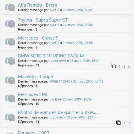
Alfa Roméo - Brera
Dernier message par
cyril92
«
28 mars 2006, 15:02
Toyota - Supra Super GT
Dernier message par
cyril92
«
27 mars 2006, 18:05
Réponses :
3
Mercedes - Classe S
Dernier message par
cyril92
«
14 mars 2006, 13:58
Réponses :
5
BMW SERIE 3 TOURING PACK M
Dernier message par
passionVW
«
13 mars 2006, 16:21
Réponses :
69
1
2
3
Maserati - Coupé
Dernier message par
VR6GTTDI45
«
01 mars 2006, 17:49
Réponses :
4
Mercedes - ML
Dernier message par
cyril92
«
23 févr. 2006, 15:39
Réponses :
10
Photos de voitures de sport et autres....
Dernier message par
ElCoyote
«
30 janv. 2006, 12:48
Réponses :
41
1
2
Peugeot - 1007