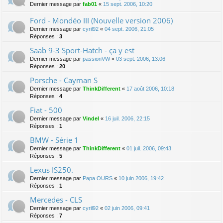
Dernier message par
fab01
«
15 sept. 2006, 10:20
Ford - Mondéo III (Nouvelle version 2006)
Dernier message par
cyril92
«
04 sept. 2006, 21:05
Réponses :
3
Saab 9-3 Sport-Hatch - ça y est
Dernier message par
passionVW
«
03 sept. 2006, 13:06
Réponses :
20
Porsche - Cayman S
Dernier message par
ThinkDifferent
«
17 août 2006, 10:18
Réponses :
4
Fiat - 500
Dernier message par
Vindel
«
16 juil. 2006, 22:15
Réponses :
1
BMW - Série 1
Dernier message par
ThinkDifferent
«
01 juil. 2006, 09:43
Réponses :
5
Lexus IS250.
Dernier message par
Papa OURS
«
10 juin 2006, 19:42
Réponses :
1
Mercedes - CLS
Dernier message par
cyril92
«
02 juin 2006, 09:41
Réponses :
7