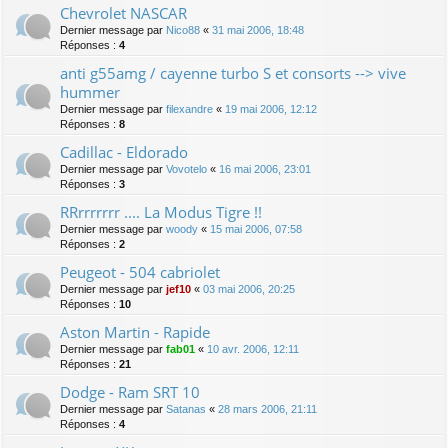
Chevrolet NASCAR
Dernier message par
Nico88
«
31 mai 2006, 18:48
Réponses :
4
anti g55amg / cayenne turbo S et consorts --> vive
hummer
Dernier message par
filexandre
«
19 mai 2006, 12:12
Réponses :
8
Cadillac - Eldorado
Dernier message par
Vovotelo
«
16 mai 2006, 23:01
Réponses :
3
RRrrrrrrr .... La Modus Tigre !!
Dernier message par
woody
«
15 mai 2006, 07:58
Réponses :
2
Peugeot - 504 cabriolet
Dernier message par
jef10
«
03 mai 2006, 20:25
Réponses :
10
Aston Martin - Rapide
Dernier message par
fab01
«
10 avr. 2006, 12:11
Réponses :
21
Dodge - Ram SRT 10
Dernier message par
Satanas
«
28 mars 2006, 21:11
Réponses :
4