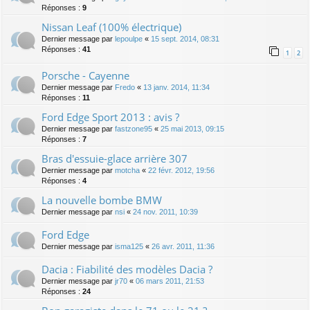
Réponses :
9
Nissan Leaf (100% électrique)
Dernier message par
lepoulpe
«
15 sept. 2014, 08:31
Réponses :
41
1
2
Porsche - Cayenne
Dernier message par
Fredo
«
13 janv. 2014, 11:34
Réponses :
11
Ford Edge Sport 2013 : avis ?
Dernier message par
fastzone95
«
25 mai 2013, 09:15
Réponses :
7
Bras d'essuie-glace arrière 307
Dernier message par
motcha
«
22 févr. 2012, 19:56
Réponses :
4
La nouvelle bombe BMW
Dernier message par
nsi
«
24 nov. 2011, 10:39
Ford Edge
Dernier message par
isma125
«
26 avr. 2011, 11:36
Dacia : Fiabilité des modèles Dacia ?
Dernier message par
jr70
«
06 mars 2011, 21:53
Réponses :
24