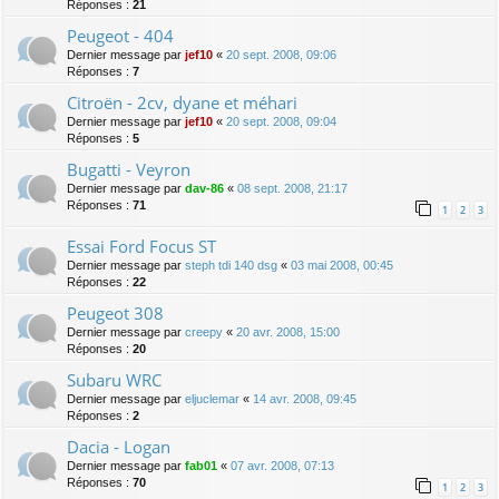
Réponses :
21
Peugeot - 404
Dernier message par
jef10
«
20 sept. 2008, 09:06
Réponses :
7
Citroën - 2cv, dyane et méhari
Dernier message par
jef10
«
20 sept. 2008, 09:04
Réponses :
5
Bugatti - Veyron
Dernier message par
dav-86
«
08 sept. 2008, 21:17
Réponses :
71
1
2
3
Essai Ford Focus ST
Dernier message par
steph tdi 140 dsg
«
03 mai 2008, 00:45
Réponses :
22
Peugeot 308
Dernier message par
creepy
«
20 avr. 2008, 15:00
Réponses :
20
Subaru WRC
Dernier message par
eljuclemar
«
14 avr. 2008, 09:45
Réponses :
2
Dacia - Logan
Dernier message par
fab01
«
07 avr. 2008, 07:13
Réponses :
70
1
2
3