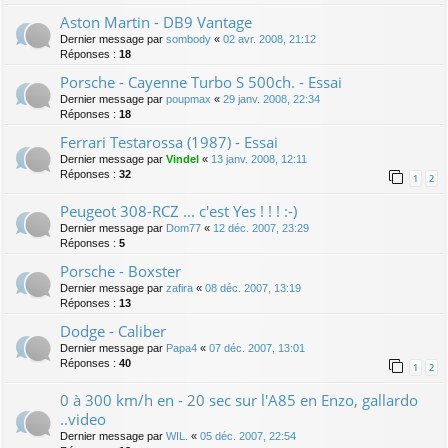
Aston Martin - DB9 Vantage
Dernier message par
sombody
«
02 avr. 2008, 21:12
Réponses :
18
Porsche - Cayenne Turbo S 500ch. - Essai
Dernier message par
poupmax
«
29 janv. 2008, 22:34
Réponses :
18
Ferrari Testarossa (1987) - Essai
Dernier message par
Vindel
«
13 janv. 2008, 12:11
Réponses :
32
1
2
Peugeot 308-RCZ ... c'est Yes ! ! ! :-)
Dernier message par
Dom77
«
12 déc. 2007, 23:29
Réponses :
5
Porsche - Boxster
Dernier message par
zafira
«
08 déc. 2007, 13:19
Réponses :
13
Dodge - Caliber
Dernier message par
Papa4
«
07 déc. 2007, 13:01
Réponses :
40
1
2
0 à 300 km/h en - 20 sec sur l'A85 en Enzo, gallardo
..video
Dernier message par
WIL.
«
05 déc. 2007, 22:54