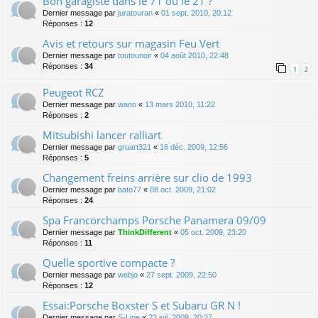
Bon garagiste dans le 71 ou le 21 ?
Dernier message par
juratouran
«
01 sept. 2010, 20:12
Réponses :
12
Avis et retours sur magasin Feu Vert
Dernier message par
toutounoir
«
04 août 2010, 22:48
Réponses :
34
1
2
Peugeot RCZ
Dernier message par
wano
«
13 mars 2010, 11:22
Réponses :
2
Mitsubishi lancer ralliart
Dernier message par
gruart321
«
16 déc. 2009, 12:56
Réponses :
5
Changement freins arrière sur clio de 1993
Dernier message par
bato77
«
08 oct. 2009, 21:02
Réponses :
24
Spa Francorchamps Porsche Panamera 09/09
Dernier message par
ThinkDifferent
«
05 oct. 2009, 23:20
Réponses :
11
Quelle sportive compacte ?
Dernier message par
webjo
«
27 sept. 2009, 22:50
Réponses :
12
Essai:Porsche Boxster S et Subaru GR N !
Dernier message par
S-Line
«
22 juil. 2009, 20:27