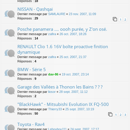
Réponses :
18
NISSAN - Qashqai
Dernier message par
SAMLAURE
«
23 nov. 2007, 11:09
Réponses :
29
1
2
Posche panamera .... oooh purée, y Z'on osé.
Dernier message par
zafira
«
26 oct. 2007, 18:26
Réponses :
14
RENAULT Clio 1.6 16V boîte proactive finition
dynamique
Dernier message par
zafira
«
25 oct. 2007, 21:37
Réponses :
4
BMW - Série 5
Dernier message par
dav-86
«
19 oct. 2007, 23:14
Réponses :
9
Garage des Vallées à Thonon les Bains ? ? ?
Dernier message par
liosor
«
28 sept. 2007, 11:12
Réponses :
2
"BlackHawk" - Mitsubishi Evolution IX FQ-500
Dernier message par
Thierry33
«
25 sept. 2007, 10:19
Réponses :
50
1
2
3
Toyota - Rav4
Dernier message par
Leboubou111
«
24 sept. 2007, 17:17