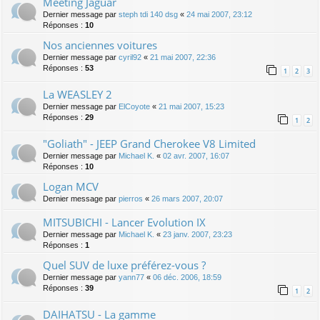
Meeting Jaguar
Dernier message par
steph tdi 140 dsg
«
24 mai 2007, 23:12
Réponses :
10
Nos anciennes voitures
Dernier message par
cyril92
«
21 mai 2007, 22:36
Réponses :
53
1
2
3
La WEASLEY 2
Dernier message par
ElCoyote
«
21 mai 2007, 15:23
Réponses :
29
1
2
"Goliath" - JEEP Grand Cherokee V8 Limited
Dernier message par
Michael K.
«
02 avr. 2007, 16:07
Réponses :
10
Logan MCV
Dernier message par
pierros
«
26 mars 2007, 20:07
MITSUBICHI - Lancer Evolution IX
Dernier message par
Michael K.
«
23 janv. 2007, 23:23
Réponses :
1
Quel SUV de luxe préférez-vous ?
Dernier message par
yann77
«
06 déc. 2006, 18:59
Réponses :
39
1
2
DAIHATSU - La gamme