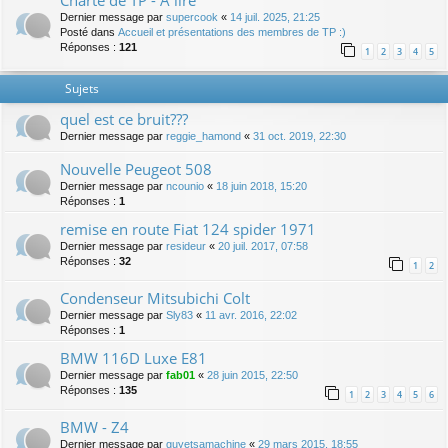
Charte de TP - A lire
Dernier message par
supercook
«
14 juil. 2025, 21:25
Posté dans
Accueil et présentations des membres de TP :)
Réponses :
121
1
2
3
4
5
Sujets
quel est ce bruit???
Dernier message par
reggie_hamond
«
31 oct. 2019, 22:30
Nouvelle Peugeot 508
Dernier message par
ncounio
«
18 juin 2018, 15:20
Réponses :
1
remise en route Fiat 124 spider 1971
Dernier message par
resideur
«
20 juil. 2017, 07:58
Réponses :
32
1
2
Condenseur Mitsubichi Colt
Dernier message par
Sly83
«
11 avr. 2016, 22:02
Réponses :
1
BMW 116D Luxe E81
Dernier message par
fab01
«
28 juin 2015, 22:50
Réponses :
135
1
2
3
4
5
6
BMW - Z4
Dernier message par
guyetsamachine
«
29 mars 2015, 18:55