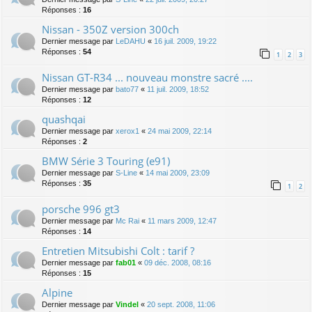
Réponses :
16
Nissan - 350Z version 300ch
Dernier message par
LeDAHU
«
16 juil. 2009, 19:22
Réponses :
54
1
2
3
Nissan GT-R34 ... nouveau monstre sacré ....
Dernier message par
bato77
«
11 juil. 2009, 18:52
Réponses :
12
quashqai
Dernier message par
xerox1
«
24 mai 2009, 22:14
Réponses :
2
BMW Série 3 Touring (e91)
Dernier message par
S-Line
«
14 mai 2009, 23:09
Réponses :
35
1
2
porsche 996 gt3
Dernier message par
Mc Rai
«
11 mars 2009, 12:47
Réponses :
14
Entretien Mitsubishi Colt : tarif ?
Dernier message par
fab01
«
09 déc. 2008, 08:16
Réponses :
15
Alpine
Dernier message par
Vindel
«
20 sept. 2008, 11:06