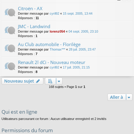
Citroën - AX
Dernier message par
cyril92
«
15 sept. 2005, 13:44
Réponses :
11
JMC - Landwind
Dernier message par
lorenz054
«
04 sept. 2005, 23:10
Réponses :
1
Au Club automobile - Florilège
Dernier message par
Thomax***
«
28 juil. 2005, 23:47
Réponses :
7
Renault 2l dCi - Nouveau moteur
Dernier message par
cyril92
«
17 juil. 2005, 21:15
Réponses :
8
Nouveau sujet
168 sujets • Page
1
sur
1
Aller à
Qui est en ligne
Utilisateurs parcourant ce forum : Aucun utilisateur enregistré et 2 invités
Permissions du forum