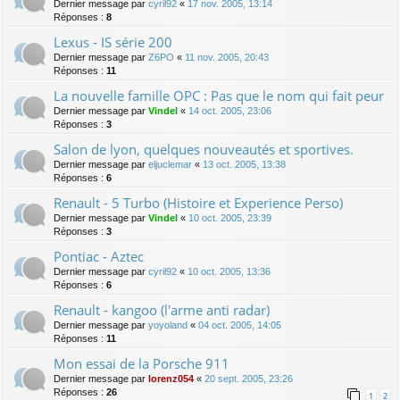
Dernier message par
cyril92
«
17 nov. 2005, 13:14
Réponses :
8
Lexus - IS série 200
Dernier message par
Z6PO
«
11 nov. 2005, 20:43
Réponses :
11
La nouvelle famille OPC : Pas que le nom qui fait peur
Dernier message par
Vindel
«
14 oct. 2005, 23:06
Réponses :
3
Salon de lyon, quelques nouveautés et sportives.
Dernier message par
eljuclemar
«
13 oct. 2005, 13:38
Réponses :
6
Renault - 5 Turbo (Histoire et Experience Perso)
Dernier message par
Vindel
«
10 oct. 2005, 23:39
Réponses :
3
Pontiac - Aztec
Dernier message par
cyril92
«
10 oct. 2005, 13:36
Réponses :
6
Renault - kangoo (l'arme anti radar)
Dernier message par
yoyoland
«
04 oct. 2005, 14:05
Réponses :
11
Mon essai de la Porsche 911
Dernier message par
lorenz054
«
20 sept. 2005, 23:26
Réponses :
26
1
2