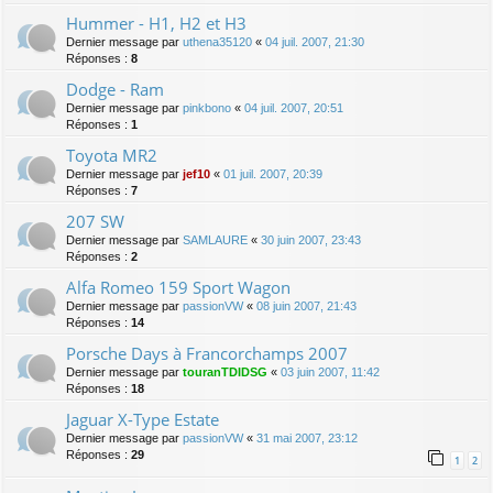
Hummer - H1, H2 et H3
Dernier message par
uthena35120
«
04 juil. 2007, 21:30
Réponses :
8
Dodge - Ram
Dernier message par
pinkbono
«
04 juil. 2007, 20:51
Réponses :
1
Toyota MR2
Dernier message par
jef10
«
01 juil. 2007, 20:39
Réponses :
7
207 SW
Dernier message par
SAMLAURE
«
30 juin 2007, 23:43
Réponses :
2
Alfa Romeo 159 Sport Wagon
Dernier message par
passionVW
«
08 juin 2007, 21:43
Réponses :
14
Porsche Days à Francorchamps 2007
Dernier message par
touranTDIDSG
«
03 juin 2007, 11:42
Réponses :
18
Jaguar X-Type Estate
Dernier message par
passionVW
«
31 mai 2007, 23:12
Réponses :
29
1
2