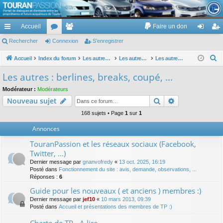
TouranPassion
Accueil
Faire un don
Le forum des propriétaires ou futurs acquéreurs du Volkswagen Touran
cc
Rechercher
or
Connexion
e
S’enregistrer
on
’e
ès
u
m
ne
nr
R
Accueil
Index du forum
Les autres voitures et ce qui touche à la voiture
Les autres modèles hors VW : concessions, modèles, achat, prix et remise ...
Les autres : berlines, breaks, coupé, ...
e
ra
m
br
xi
eg
Les autres : berlines, breaks, coupé, ...
c
pi
s
es
on
ist
Modérateur :
Modérateurs
h
Rechercher
Recherche av
Nouveau sujet
de
re
e
r
168 sujets • Page
1
sur
1
r
c
Annonces
h
TouranPassion et les réseaux sociaux (Facebook,
e
Twitter, ...)
r
Dernier message par
gnanvofredy
«
13 oct. 2025, 16:19
Posté dans
Fonctionnement du site : avis, demande, observations, ...
Réponses :
6
Guide pour les nouveaux ( et anciens ) membres :)
Dernier message par
jef10
«
10 mars 2013, 09:39
Posté dans
Accueil et présentations des membres de TP :)