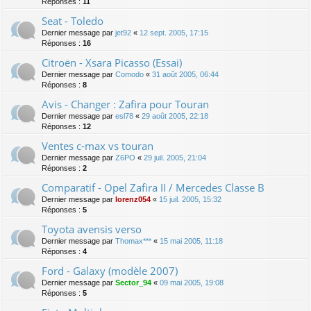
Réponses :
11
Seat - Toledo
Dernier message par
jet92
«
12 sept. 2005, 17:15
Réponses :
16
Citroën - Xsara Picasso (Essai)
Dernier message par
Comodo
«
31 août 2005, 06:44
Réponses :
8
Avis - Changer : Zafira pour Touran
Dernier message par
esl78
«
29 août 2005, 22:18
Réponses :
12
Ventes c-max vs touran
Dernier message par
Z6PO
«
29 juil. 2005, 21:04
Réponses :
2
Comparatif - Opel Zafira II / Mercedes Classe B
Dernier message par
lorenz054
«
15 juil. 2005, 15:32
Réponses :
5
Toyota avensis verso
Dernier message par
Thomax***
«
15 mai 2005, 11:18
Réponses :
4
Ford - Galaxy (modèle 2007)
Dernier message par
Sector_94
«
09 mai 2005, 19:08
Réponses :
5