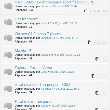
Ford S-Max : Le monospace sportif selon FORD
Dernier message par
Bortsch
«
06 mars 2012, 11:47
Réponses :
115
1
2
3
4
5
Fiat freemont
Dernier message par
tomcat92
«
12 juil. 2011, 10:39
Réponses :
16
Citroën C4 Picasso 7 places
Dernier message par
kandinsky
«
01 mai 2011, 14:14
Réponses :
89
1
2
3
4
Mazda - 5
Dernier message par
papajéjé45
«
27 déc. 2010, 17:21
Réponses :
39
1
2
Toyota - Corolla Verso
Dernier message par
Giulia
«
05 déc. 2010, 16:15
Réponses :
62
1
2
3
essai ce week d'un peugeot 3008
Dernier message par
kandinsky
«
03 sept. 2010, 10:14
Réponses :
31
1
2
Essai des monospaces
Dernier message par
tijou67
«
31 août 2010, 22:35
Réponses :
30