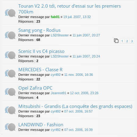
Touran V2 2.0 tdi, retour d'essai sur les premiers
700km
Dernier message par
fab01
«
19 juil. 2007, 13:32
Réponses :
23
Ssang yong - Rodius
Dernier message par
LSDShooter
«
11 juin 2007, 20:27
Réponses :
68
1
2
3
Scenic II vs C4 picasso
Dernier message par
LSDShooter
«
11 juin 2007, 20:24
Réponses :
2
MERCEDES - Classe R
Dernier message par
cyril92
«
11 nov. 2006, 16:36
Réponses :
22
Opel Zafira OPC
Dernier message par
Jeannot91
«
12 oct. 2006, 23:26
Réponses :
4
Mitsubishi - Grandis (La conquête des grands espaces)
Dernier message par
cyril92
«
07 oct. 2006, 16:57
Réponses :
23
LANDWIND - Fashion
Dernier message par
cyril92
«
07 oct. 2006, 16:39