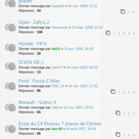
places
Dernier message par
Gaspi25
«
02 nov. 2008, 11:31
Réponses :
43
1
2
Opel - Zafira 2
Dernier message par
Touschuss
«
13 sept. 2008, 22:24
Réponses :
106
1
2
3
4
5
Honda - FR-V
Dernier message par
fab01
«
15 avr. 2008, 16:25
Réponses :
20
SCION XB :)
Dernier message par
yann77
«
24 mars 2008, 20:23
Réponses :
13
Ford - Focus C-Max
Dernier message par
DSG_91
«
14 nov. 2007, 17:31
Réponses :
86
1
2
3
4
Renault - Scénic II
Dernier message par
zafira
«
12 nov. 2007, 20:55
Réponses :
65
1
2
3
Essai du C4 Picasso 7 places de Citroën
Dernier message par
dav-86
«
24 août 2007, 16:06
Réponses :
65
1
2
3