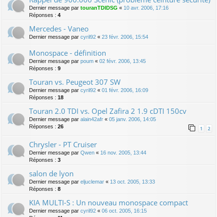
Dernier message par
touranTDIDSG
«
10 avr. 2006, 17:16
Réponses :
4
Mercedes - Vaneo
Dernier message par
cyril92
«
23 févr. 2006, 15:54
Monospace - définition
Dernier message par
poum
«
02 févr. 2006, 13:45
Réponses :
9
Touran vs. Peugeot 307 SW
Dernier message par
cyril92
«
01 févr. 2006, 16:09
Réponses :
18
Touran 2.0 TDI vs. Opel Zafira 2 1.9 cDTI 150cv
Dernier message par
alain42afr
«
05 janv. 2006, 14:05
Réponses :
26
1
2
Chrysler - PT Cruiser
Dernier message par
Qwen
«
16 nov. 2005, 13:44
Réponses :
3
salon de lyon
Dernier message par
eljuclemar
«
13 oct. 2005, 13:33
Réponses :
8
KIA MULTI-S : Un nouveau monospace compact
Dernier message par
cyril92
«
06 oct. 2005, 16:15