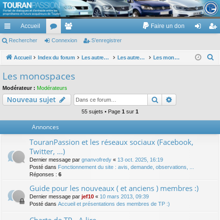
TouranPassion
Accueil
Faire un don
Le forum des propriétaires ou futurs acquéreurs du Volkswagen Touran
cc
Rechercher
or
Connexion
e
S’enregistrer
on
’e
ès
u
m
ne
nr
R
Accueil
Index du forum
Les autres voitures et ce qui touche à la voiture
Les autres modèles hors VW : concessions, modèles, achat, prix et remise ...
Les monospaces
e
ra
m
br
xi
eg
Les monospaces
c
pi
s
es
on
ist
Modérateur :
Modérateurs
h
Rechercher
Recherche av
Nouveau sujet
de
re
e
r
55 sujets • Page
1
sur
1
r
c
Annonces
h
TouranPassion et les réseaux sociaux (Facebook,
e
Twitter, ...)
r
Dernier message par
gnanvofredy
«
13 oct. 2025, 16:19
Posté dans
Fonctionnement du site : avis, demande, observations, ...
Réponses :
6
Guide pour les nouveaux ( et anciens ) membres :)
Dernier message par
jef10
«
10 mars 2013, 09:39
Posté dans
Accueil et présentations des membres de TP :)