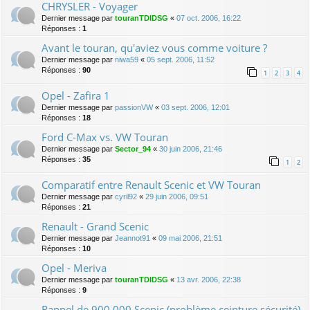
CHRYSLER - Voyager
Dernier message par
touranTDIDSG
«
07 oct. 2006, 16:22
Réponses :
1
Avant le touran, qu'aviez vous comme voiture ?
Dernier message par
niwa59
«
05 sept. 2006, 11:52
Réponses :
90
1
2
3
4
Opel - Zafira 1
Dernier message par
passionVW
«
03 sept. 2006, 12:01
Réponses :
18
Ford C-Max vs. VW Touran
Dernier message par
Sector_94
«
30 juin 2006, 21:46
Réponses :
35
1
2
Comparatif entre Renault Scenic et VW Touran
Dernier message par
cyril92
«
29 juin 2006, 09:51
Réponses :
21
Renault - Grand Scenic
Dernier message par
Jeannot91
«
09 mai 2006, 21:51
Réponses :
10
Opel - Meriva
Dernier message par
touranTDIDSG
«
13 avr. 2006, 22:38
Réponses :
9
Rappel de 900.000 Scenic (problème ceinture sécurité)