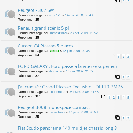
1
2
Peugeot - 307 SW
Dernier message par
isma125
«
14 avr. 2010, 06:48
Réponses :
15
Renault grand scénic 5 pl
Dernier message par
JamesBond
«
23 oct. 2009, 15:52
Réponses :
15
Citroën C4 Picasso 5 places
Dernier message par
Vindel
«
13 juin 2009, 00:35
Réponses :
54
1
2
3
FORD GALAXY : Ford passe à la vitesse supérieur.
Dernier message par
dionysos
«
10 mai 2009, 21:02
Réponses :
37
1
2
J'ai craqué : Grand Picasso Exclusive HDI 110 BMP6
Dernier message par
Touschuss
«
05 mars 2009, 21:48
Réponses :
110
1
2
3
4
5
Peugeot 3008 monospace compact
Dernier message par
Touschuss
«
14 janv. 2009, 20:58
Réponses :
25
1
2
Fiat Scudo panorama 140 multijet chassis long 8