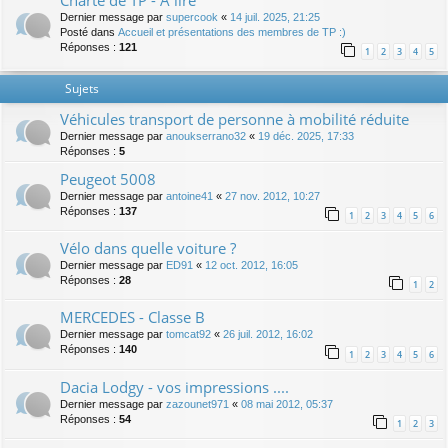
Charte de TP - A lire
Dernier message par
supercook
«
14 juil. 2025, 21:25
Posté dans
Accueil et présentations des membres de TP :)
Réponses :
121
1
2
3
4
5
Sujets
Véhicules transport de personne à mobilité réduite
Dernier message par
anoukserrano32
«
19 déc. 2025, 17:33
Réponses :
5
Peugeot 5008
Dernier message par
antoine41
«
27 nov. 2012, 10:27
Réponses :
137
1
2
3
4
5
6
Vélo dans quelle voiture ?
Dernier message par
ED91
«
12 oct. 2012, 16:05
Réponses :
28
1
2
MERCEDES - Classe B
Dernier message par
tomcat92
«
26 juil. 2012, 16:02
Réponses :
140
1
2
3
4
5
6
Dacia Lodgy - vos impressions ....
Dernier message par
zazounet971
«
08 mai 2012, 05:37
Réponses :
54
1
2
3