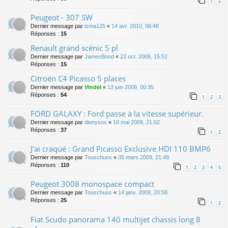
1
2
Peugeot - 307 SW
Dernier message par
isma125
«
14 avr. 2010, 06:48
Réponses :
15
Renault grand scénic 5 pl
Dernier message par
JamesBond
«
23 oct. 2009, 15:52
Réponses :
15
Citroën C4 Picasso 5 places
Dernier message par
Vindel
«
13 juin 2009, 00:35
Réponses :
54
1
2
3
FORD GALAXY : Ford passe à la vitesse supérieur.
Dernier message par
dionysos
«
10 mai 2009, 21:02
Réponses :
37
1
2
J'ai craqué : Grand Picasso Exclusive HDI 110 BMP6
Dernier message par
Touschuss
«
05 mars 2009, 21:48
Réponses :
110
1
2
3
4
5
Peugeot 3008 monospace compact
Dernier message par
Touschuss
«
14 janv. 2009, 20:58
Réponses :
25
1
2
Fiat Scudo panorama 140 multijet chassis long 8