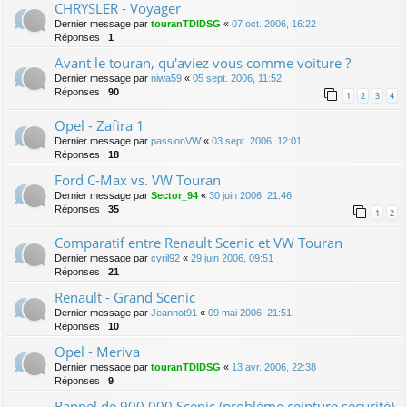
CHRYSLER - Voyager
Dernier message par
touranTDIDSG
«
07 oct. 2006, 16:22
Réponses :
1
Avant le touran, qu'aviez vous comme voiture ?
Dernier message par
niwa59
«
05 sept. 2006, 11:52
Réponses :
90
1
2
3
4
Opel - Zafira 1
Dernier message par
passionVW
«
03 sept. 2006, 12:01
Réponses :
18
Ford C-Max vs. VW Touran
Dernier message par
Sector_94
«
30 juin 2006, 21:46
Réponses :
35
1
2
Comparatif entre Renault Scenic et VW Touran
Dernier message par
cyril92
«
29 juin 2006, 09:51
Réponses :
21
Renault - Grand Scenic
Dernier message par
Jeannot91
«
09 mai 2006, 21:51
Réponses :
10
Opel - Meriva
Dernier message par
touranTDIDSG
«
13 avr. 2006, 22:38
Réponses :
9
Rappel de 900.000 Scenic (problème ceinture sécurité)