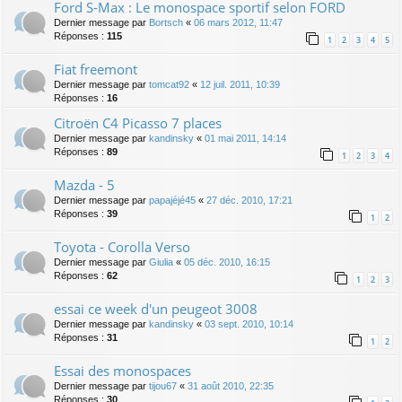
Ford S-Max : Le monospace sportif selon FORD
Dernier message par
Bortsch
«
06 mars 2012, 11:47
Réponses :
115
1
2
3
4
5
Fiat freemont
Dernier message par
tomcat92
«
12 juil. 2011, 10:39
Réponses :
16
Citroën C4 Picasso 7 places
Dernier message par
kandinsky
«
01 mai 2011, 14:14
Réponses :
89
1
2
3
4
Mazda - 5
Dernier message par
papajéjé45
«
27 déc. 2010, 17:21
Réponses :
39
1
2
Toyota - Corolla Verso
Dernier message par
Giulia
«
05 déc. 2010, 16:15
Réponses :
62
1
2
3
essai ce week d'un peugeot 3008
Dernier message par
kandinsky
«
03 sept. 2010, 10:14
Réponses :
31
1
2
Essai des monospaces
Dernier message par
tijou67
«
31 août 2010, 22:35
Réponses :
30