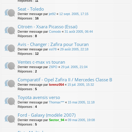
Réponses :
11
Seat - Toledo
Dernier message par
jet92
«
12 sept. 2005, 17:15
Réponses :
16
Citroën - Xsara Picasso (Essai)
Dernier message par
Comodo
«
31 août 2005, 06:44
Réponses :
8
Avis - Changer : Zafira pour Touran
Dernier message par
esl78
«
29 août 2005, 22:18
Réponses :
12
Ventes c-max vs touran
Dernier message par
Z6PO
«
29 juil. 2005, 21:04
Réponses :
2
Comparatif - Opel Zafira II / Mercedes Classe B
Dernier message par
lorenz054
«
15 juil. 2005, 15:32
Réponses :
5
Toyota avensis verso
Dernier message par
Thomax***
«
15 mai 2005, 11:18
Réponses :
4
Ford - Galaxy (modèle 2007)
Dernier message par
Sector_94
«
09 mai 2005, 19:08
Réponses :
5