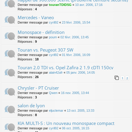
Dernier message par
touranTDIDSG
«
10 avr. 2006, 17:16
Réponses :
4
Mercedes - Vaneo
Dernier message par
cyril92
«
23 févr. 2006, 15:54
Monospace - définition
Dernier message par
poum
«
02 févr. 2006, 13:45
Réponses :
9
Touran vs. Peugeot 307 SW
Dernier message par
cyril92
«
01 févr. 2006, 16:09
Réponses :
18
Touran 2.0 TDI vs. Opel Zafira 2 1.9 cDTI 150cv
Dernier message par
alain42afr
«
05 janv. 2006, 14:05
Réponses :
26
1
2
Chrysler - PT Cruiser
Dernier message par
Qwen
«
16 nov. 2005, 13:44
Réponses :
3
salon de lyon
Dernier message par
eljuclemar
«
13 oct. 2005, 13:33
Réponses :
8
KIA MULTI-S : Un nouveau monospace compact
Dernier message par
cyril92
«
06 oct. 2005, 16:15