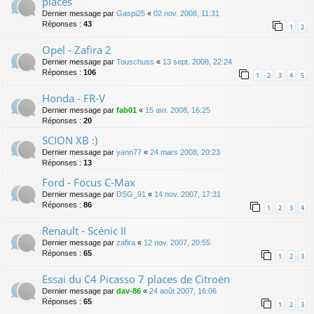
places
Dernier message par
Gaspi25
«
02 nov. 2008, 11:31
Réponses :
43
1
2
Opel - Zafira 2
Dernier message par
Touschuss
«
13 sept. 2008, 22:24
Réponses :
106
1
2
3
4
5
Honda - FR-V
Dernier message par
fab01
«
15 avr. 2008, 16:25
Réponses :
20
SCION XB :)
Dernier message par
yann77
«
24 mars 2008, 20:23
Réponses :
13
Ford - Focus C-Max
Dernier message par
DSG_91
«
14 nov. 2007, 17:31
Réponses :
86
1
2
3
4
Renault - Scénic II
Dernier message par
zafira
«
12 nov. 2007, 20:55
Réponses :
65
1
2
3
Essai du C4 Picasso 7 places de Citroën
Dernier message par
dav-86
«
24 août 2007, 16:06
Réponses :
65
1
2
3