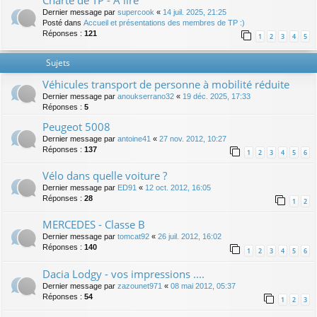
Charte de TP - A lire
Dernier message par
supercook
«
14 juil. 2025, 21:25
Posté dans
Accueil et présentations des membres de TP :)
Réponses :
121
1
2
3
4
5
Sujets
Véhicules transport de personne à mobilité réduite
Dernier message par
anoukserrano32
«
19 déc. 2025, 17:33
Réponses :
5
Peugeot 5008
Dernier message par
antoine41
«
27 nov. 2012, 10:27
Réponses :
137
1
2
3
4
5
6
Vélo dans quelle voiture ?
Dernier message par
ED91
«
12 oct. 2012, 16:05
Réponses :
28
1
2
MERCEDES - Classe B
Dernier message par
tomcat92
«
26 juil. 2012, 16:02
Réponses :
140
1
2
3
4
5
6
Dacia Lodgy - vos impressions ....
Dernier message par
zazounet971
«
08 mai 2012, 05:37
Réponses :
54
1
2
3