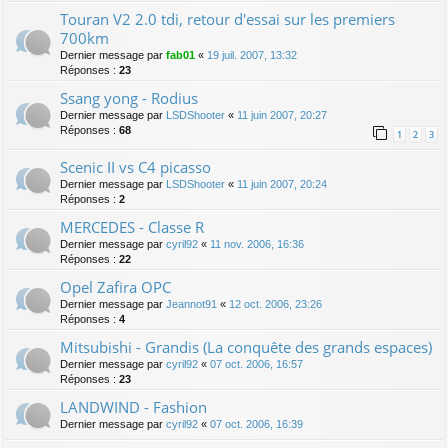
Touran V2 2.0 tdi, retour d'essai sur les premiers
700km
Dernier message par
fab01
«
19 juil. 2007, 13:32
Réponses :
23
Ssang yong - Rodius
Dernier message par
LSDShooter
«
11 juin 2007, 20:27
Réponses :
68
1
2
3
Scenic II vs C4 picasso
Dernier message par
LSDShooter
«
11 juin 2007, 20:24
Réponses :
2
MERCEDES - Classe R
Dernier message par
cyril92
«
11 nov. 2006, 16:36
Réponses :
22
Opel Zafira OPC
Dernier message par
Jeannot91
«
12 oct. 2006, 23:26
Réponses :
4
Mitsubishi - Grandis (La conquête des grands espaces)
Dernier message par
cyril92
«
07 oct. 2006, 16:57
Réponses :
23
LANDWIND - Fashion
Dernier message par
cyril92
«
07 oct. 2006, 16:39