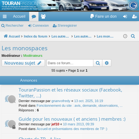
TouranPassion
Accueil
Faire un don
Le forum des propriétaires ou futurs acquéreurs du Volkswagen Touran
cc
Rechercher
or
Connexion
e
S’enregistrer
on
’e
ès
u
m
ne
nr
R
Accueil
Index du forum
Les autres voitures et ce qui touche à la voiture
Les autres modèles hors VW : concessions, modèles, achat, prix et remise ...
Les monospaces
e
ra
m
br
xi
eg
Les monospaces
c
pi
s
es
on
ist
Modérateur :
Modérateurs
h
Rechercher
Recherche av
Nouveau sujet
de
re
e
r
55 sujets • Page
1
sur
1
r
c
Annonces
h
TouranPassion et les réseaux sociaux (Facebook,
e
Twitter, ...)
r
Dernier message par
gnanvofredy
«
13 oct. 2025, 16:19
Posté dans
Fonctionnement du site : avis, demande, observations, ...
Réponses :
6
Guide pour les nouveaux ( et anciens ) membres :)
Dernier message par
jef10
«
10 mars 2013, 09:39
Posté dans
Accueil et présentations des membres de TP :)