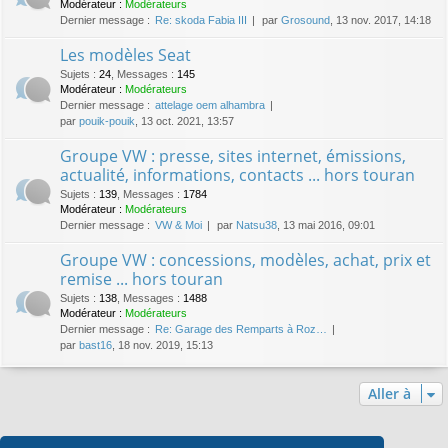
Modérateur :
Modérateurs
Dernier message :
Re: skoda Fabia III
par
Grosound
, 13 nov. 2017, 14:18
Les modèles Seat
Sujets
:
24
,
Messages
:
145
Modérateur :
Modérateurs
Dernier message :
attelage oem alhambra
par
pouik-pouik
, 13 oct. 2021, 13:57
Groupe VW : presse, sites internet, émissions,
actualité, informations, contacts ... hors touran
Sujets
:
139
,
Messages
:
1784
Modérateur :
Modérateurs
Dernier message :
VW & Moi
par
Natsu38
, 13 mai 2016, 09:01
Groupe VW : concessions, modèles, achat, prix et
remise ... hors touran
Sujets
:
138
,
Messages
:
1488
Modérateur :
Modérateurs
Dernier message :
Re: Garage des Remparts à Roz…
par
bast16
, 18 nov. 2019, 15:13
Aller à
Qui est en ligne