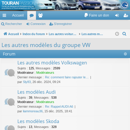
TouranPassion
Accueil
Faire un don
Le forum des propriétaires ou futurs acquéreurs du Volkswagen Touran
cc
Rechercher
or
Connexion
e
S’enregistrer
on
’e
ès
u
m
ne
nr
R
Accueil
Index du forum
Les autres voitures et ce qui touche à la voiture
Les autres modèles du groupe VW
e
ra
m
br
xi
eg
Les autres modèles du groupe VW
c
pi
s
es
on
ist
Forum
h
de
re
e
Les autres modèles Volkswagen
r
r
Sujets
:
125
,
Messages
:
2599
c
Modérateur :
Modérateurs
Dernier message :
Re: comment faire rajouter le…
h
par
Sly83
, 26 déc. 2024, 09:24
e
Les modèles Audi
r
Sujets
:
39
,
Messages
:
538
Modérateur :
Modérateurs
Dernier message :
Re: Rappel AUDI A6
par
liammoreau36
, 15 déc. 2025, 18:41
Les modèles Skoda
Sujets
:
13
,
Messages
:
328