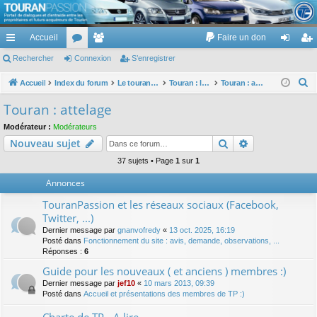
TouranPassion
Accueil
Faire un don
Le forum des propriétaires ou futurs acquéreurs du Volkswagen Touran
cc
Rechercher
or
Connexion
e
S’enregistrer
on
’e
ès
u
m
ne
nr
R
Accueil
Index du forum
Le touran dans ses versions I (V1 V2 V3) et II ...
Touran : les équipements électriques et électroniques
Touran : attelage
e
ra
m
br
xi
eg
Touran : attelage
c
pi
s
es
on
ist
Modérateur :
Modérateurs
h
Rechercher
Recherche av
Nouveau sujet
de
re
e
r
37 sujets • Page
1
sur
1
r
c
Annonces
h
TouranPassion et les réseaux sociaux (Facebook,
e
Twitter, ...)
r
Dernier message par
gnanvofredy
«
13 oct. 2025, 16:19
Posté dans
Fonctionnement du site : avis, demande, observations, ...
Réponses :
6
Guide pour les nouveaux ( et anciens ) membres :)
Dernier message par
jef10
«
10 mars 2013, 09:39
Posté dans
Accueil et présentations des membres de TP :)