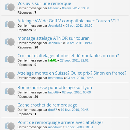
Vos avis sur une remorque
Dernier message par
Mazout
«
06 avr. 2012, 13:50
Réponses :
7
Attelage VW de Golf V compatible avec Touran V1 ?
Dernier message par
Jeandu72
«
08 oct. 2011, 20:30
Réponses :
3
montage attelage ATNOR sur touran
Dernier message par
Jeandu72
«
08 oct. 2011, 19:47
Réponses :
20
Crochet d'attelage: photos et démontables ou non?
Dernier message par
fab01
«
27 sept. 2011, 22:01
Réponses :
9
Attelage monte en Suisse? Ou et prix? Sinon en france?
Dernier message par
hmronnow
«
03 oct. 2010, 00:43
Bonne adresse pour attelage sur lyon
Dernier message par
badu69
«
02 sept. 2010, 00:09
Réponses :
20
Cache crochet de remorquage
Dernier message par
tijou67
«
19 févr. 2010, 20:45
Réponses :
1
Point de remorquage arrière avec attelage?
Dernier message par
macdolux
«
17 déc. 2009, 18:51