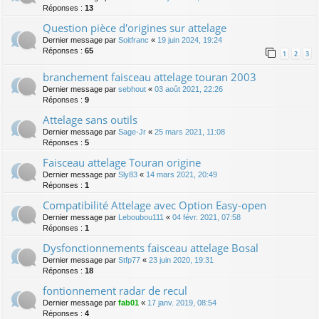
Réponses :
13
Question pièce d'origines sur attelage
Dernier message par
Soitfranc
«
19 juin 2024, 19:24
Réponses :
65
1
2
3
branchement faisceau attelage touran 2003
Dernier message par
sebhout
«
03 août 2021, 22:26
Réponses :
9
Attelage sans outils
Dernier message par
Sage-Jr
«
25 mars 2021, 11:08
Réponses :
5
Faisceau attelage Touran origine
Dernier message par
Sly83
«
14 mars 2021, 20:49
Réponses :
1
Compatibilité Attelage avec Option Easy-open
Dernier message par
Leboubou111
«
04 févr. 2021, 07:58
Réponses :
1
Dysfonctionnements faisceau attelage Bosal
Dernier message par
Stfp77
«
23 juin 2020, 19:31
Réponses :
18
fontionnement radar de recul
Dernier message par
fab01
«
17 janv. 2019, 08:54
Réponses :
4