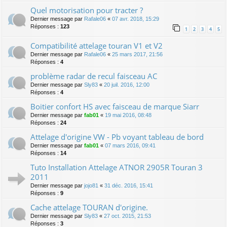
Quel motorisation pour tracter ?
Dernier message par
Rafale06
«
07 avr. 2018, 15:29
Réponses :
123
1
2
3
4
5
Compatibilité attelage touran V1 et V2
Dernier message par
Rafale06
«
25 mars 2017, 21:56
Réponses :
4
problème radar de recul faisceau AC
Dernier message par
Sly83
«
20 juil. 2016, 12:00
Réponses :
4
Boitier confort HS avec faisceau de marque Siarr
Dernier message par
fab01
«
19 mai 2016, 08:48
Réponses :
24
Attelage d'origine VW - Pb voyant tableau de bord
Dernier message par
fab01
«
07 mars 2016, 09:41
Réponses :
14
Tuto Installation Attelage ATNOR 2905R Touran 3
2011
Dernier message par
jojo81
«
31 déc. 2016, 15:41
Réponses :
9
Cache attelage TOURAN d'origine.
Dernier message par
Sly83
«
27 oct. 2015, 21:53
Réponses :
3