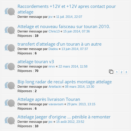
Raccordements +12V et +12V apres contact pour
attelage
Dernier message par
jcv
«
11 juil. 2014, 22:07
Attelage et nouveau faisceau sur touran 2010.
Dernier message par
Chris13
«
15 juin 2014, 07:36
Réponses :
19
transfert d'attelage d'un touran à un autre
Dernier message par
Dadou
«
13 juin 2014, 07:37
Réponses :
6
attelage touran v3
Dernier message par
nrvx
«
22 mars 2014, 11:58
Réponses :
70
1
2
3
Bip long radar de recul après montage attelage
Dernier message par
Artefackt
«
08 mars 2014, 13:30
Réponses :
2
Attelage après livraison Touran
Dernier message par
vavavoum
«
29 janv. 2013, 13:15
Réponses :
6
Attelage Jaeger d'origine ... pénible à remonter
Dernier message par
joc
«
15 août 2012, 23:52
Réponses :
10