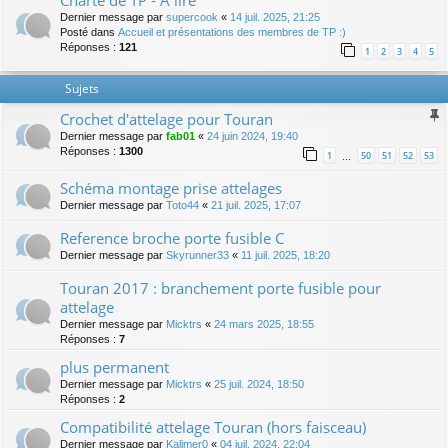
Charte de TP - A lire
Dernier message par
supercook
«
14 juil. 2025, 21:25
Posté dans
Accueil et présentations des membres de TP :)
Réponses :
121
1
2
3
4
5
Sujets
Crochet d'attelage pour Touran
Dernier message par
fab01
«
24 juin 2024, 19:40
Réponses :
1300
1
50
51
52
53
…
Schéma montage prise attelages
Dernier message par
Toto44
«
21 juil. 2025, 17:07
Reference broche porte fusible C
Dernier message par
Skyrunner33
«
11 juil. 2025, 18:20
Touran 2017 : branchement porte fusible pour
attelage
Dernier message par
Micktrs
«
24 mars 2025, 18:55
Réponses :
7
plus permanent
Dernier message par
Micktrs
«
25 juil. 2024, 18:50
Réponses :
2
Compatibilité attelage Touran (hors faisceau)
Dernier message par
Kalimer0
«
04 juil. 2024, 22:04