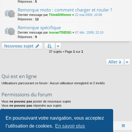
Réponses :
5
Remorque moto : comment charger et rouler ?
Dernier message par
ThinkDifferent
«
22 mai 2009, 10:58
Réponses :
12
Remorque spécifique
Dernier message par
touranTDIDSG
«
07 déc. 2008, 22:10
Réponses :
9
Nouveau sujet
37 sujets • Page
1
sur
1
Aller à
Qui est en ligne
Utilisateurs parcourant ce forum : Aucun utilisateur enregistré et 2 invités
Permissions du forum
Vous
ne pouvez pas
poster de nouveaux sujets
Vous
ne pouvez pas
répondre aux sujets
Vous
ne pouvez pas
modifier vos messages
Vous
ne pouvez pas
supprimer vos messages
En poursuivant votre navigation, vous acceptez
Vous
ne pouvez pas
joindre des fichiers
l’utilisation de cookies.
En savoir plus
Accueil
Index du forum