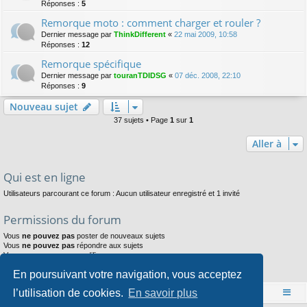
Réponses :
5
Remorque moto : comment charger et rouler ?
Dernier message par
ThinkDifferent
«
22 mai 2009, 10:58
Réponses :
12
Remorque spécifique
Dernier message par
touranTDIDSG
«
07 déc. 2008, 22:10
Réponses :
9
Nouveau sujet
37 sujets • Page
1
sur
1
Aller à
Qui est en ligne
Utilisateurs parcourant ce forum : Aucun utilisateur enregistré et 1 invité
Permissions du forum
Vous
ne pouvez pas
poster de nouveaux sujets
Vous
ne pouvez pas
répondre aux sujets
Vous
ne pouvez pas
modifier vos messages
Vous
ne pouvez pas
supprimer vos messages
En poursuivant votre navigation, vous acceptez
Vous
ne pouvez pas
joindre des fichiers
l’utilisation de cookies.
En savoir plus
Accueil
Index du forum