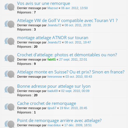
Vos avis sur une remorque
Dernier message par
Mazout
«
06 avr. 2012, 13:50
Réponses :
7
Attelage VW de Golf V compatible avec Touran V1 ?
Dernier message par
Jeandu72
«
08 oct. 2011, 20:30
Réponses :
3
montage attelage ATNOR sur touran
Dernier message par
Jeandu72
«
08 oct. 2011, 19:47
Réponses :
20
Crochet d'attelage: photos et démontables ou non?
Dernier message par
fab01
«
27 sept. 2011, 22:01
Réponses :
9
Attelage monte en Suisse? Ou et prix? Sinon en france?
Dernier message par
hmronnow
«
03 oct. 2010, 00:43
Bonne adresse pour attelage sur lyon
Dernier message par
badu69
«
02 sept. 2010, 00:09
Réponses :
20
Cache crochet de remorquage
Dernier message par
tijou67
«
19 févr. 2010, 20:45
Réponses :
1
Point de remorquage arrière avec attelage?
Dernier message par
macdolux
«
17 déc. 2009, 18:51