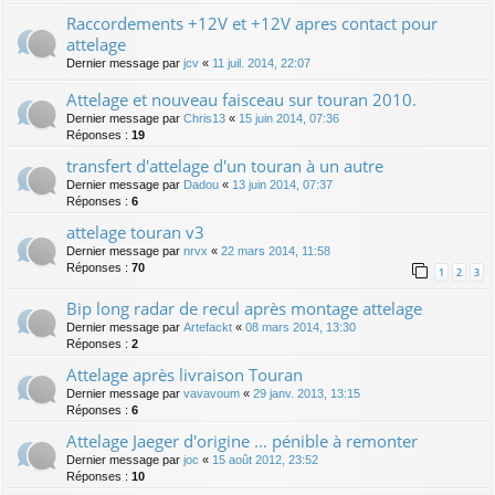
Raccordements +12V et +12V apres contact pour
attelage
Dernier message par
jcv
«
11 juil. 2014, 22:07
Attelage et nouveau faisceau sur touran 2010.
Dernier message par
Chris13
«
15 juin 2014, 07:36
Réponses :
19
transfert d'attelage d'un touran à un autre
Dernier message par
Dadou
«
13 juin 2014, 07:37
Réponses :
6
attelage touran v3
Dernier message par
nrvx
«
22 mars 2014, 11:58
Réponses :
70
1
2
3
Bip long radar de recul après montage attelage
Dernier message par
Artefackt
«
08 mars 2014, 13:30
Réponses :
2
Attelage après livraison Touran
Dernier message par
vavavoum
«
29 janv. 2013, 13:15
Réponses :
6
Attelage Jaeger d'origine ... pénible à remonter
Dernier message par
joc
«
15 août 2012, 23:52
Réponses :
10