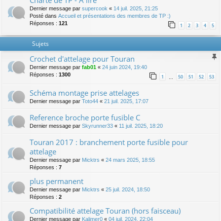
Charte de TP - A lire
Dernier message par
supercook
«
14 juil. 2025, 21:25
Posté dans
Accueil et présentations des membres de TP :)
Réponses :
121
1
2
3
4
5
Sujets
Crochet d'attelage pour Touran
Dernier message par
fab01
«
24 juin 2024, 19:40
Réponses :
1300
1
50
51
52
53
…
Schéma montage prise attelages
Dernier message par
Toto44
«
21 juil. 2025, 17:07
Reference broche porte fusible C
Dernier message par
Skyrunner33
«
11 juil. 2025, 18:20
Touran 2017 : branchement porte fusible pour
attelage
Dernier message par
Micktrs
«
24 mars 2025, 18:55
Réponses :
7
plus permanent
Dernier message par
Micktrs
«
25 juil. 2024, 18:50
Réponses :
2
Compatibilité attelage Touran (hors faisceau)
Dernier message par
Kalimer0
«
04 juil. 2024, 22:04