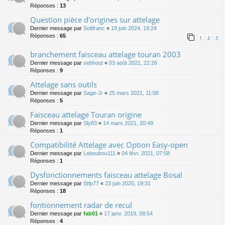
Réponses :
13
Question pièce d'origines sur attelage
Dernier message par
Soitfranc
«
19 juin 2024, 19:24
Réponses :
65
1
2
3
branchement faisceau attelage touran 2003
Dernier message par
sebhout
«
03 août 2021, 22:26
Réponses :
9
Attelage sans outils
Dernier message par
Sage-Jr
«
25 mars 2021, 11:08
Réponses :
5
Faisceau attelage Touran origine
Dernier message par
Sly83
«
14 mars 2021, 20:49
Réponses :
1
Compatibilité Attelage avec Option Easy-open
Dernier message par
Leboubou111
«
04 févr. 2021, 07:58
Réponses :
1
Dysfonctionnements faisceau attelage Bosal
Dernier message par
Stfp77
«
23 juin 2020, 19:31
Réponses :
18
fontionnement radar de recul
Dernier message par
fab01
«
17 janv. 2019, 08:54
Réponses :
4