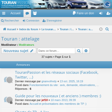
TouranPassion
Accueil
Faire un don
Le forum des propriétaires ou futurs acquéreurs du Volkswagen Touran
cc
Rechercher
or
Connexion
e
S’enregistrer
on
’e
ès
u
m
ne
nr
R
Accueil
Index du forum
Le touran dans ses versions I (V1 V2 V3) et II ...
Touran : les équipements électriques et électroniques
Touran : attelage
e
ra
m
br
xi
eg
Touran : attelage
c
pi
s
es
on
ist
Modérateur :
Modérateurs
h
Rechercher
Recherche av
Nouveau sujet
de
re
e
r
37 sujets • Page
1
sur
1
r
c
Annonces
h
TouranPassion et les réseaux sociaux (Facebook,
e
Twitter, ...)
r
Dernier message par
gnanvofredy
«
13 oct. 2025, 16:19
Posté dans
Fonctionnement du site : avis, demande, observations, ...
Réponses :
6
Guide pour les nouveaux ( et anciens ) membres :)
Dernier message par
jef10
«
10 mars 2013, 09:39
Posté dans
Accueil et présentations des membres de TP :)