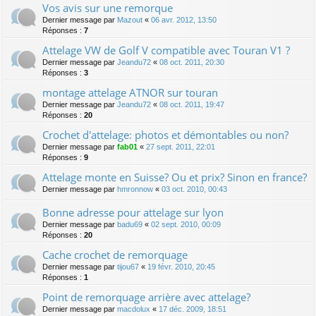
Vos avis sur une remorque
Dernier message par
Mazout
«
06 avr. 2012, 13:50
Réponses :
7
Attelage VW de Golf V compatible avec Touran V1 ?
Dernier message par
Jeandu72
«
08 oct. 2011, 20:30
Réponses :
3
montage attelage ATNOR sur touran
Dernier message par
Jeandu72
«
08 oct. 2011, 19:47
Réponses :
20
Crochet d'attelage: photos et démontables ou non?
Dernier message par
fab01
«
27 sept. 2011, 22:01
Réponses :
9
Attelage monte en Suisse? Ou et prix? Sinon en france?
Dernier message par
hmronnow
«
03 oct. 2010, 00:43
Bonne adresse pour attelage sur lyon
Dernier message par
badu69
«
02 sept. 2010, 00:09
Réponses :
20
Cache crochet de remorquage
Dernier message par
tijou67
«
19 févr. 2010, 20:45
Réponses :
1
Point de remorquage arrière avec attelage?
Dernier message par
macdolux
«
17 déc. 2009, 18:51