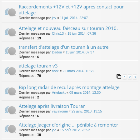
Raccordements +12V et +12V apres contact pour
attelage
Dernier message par
jcv
«
11 juil. 2014, 22:07
Attelage et nouveau faisceau sur touran 2010.
Dernier message par
Chris13
«
15 juin 2014, 07:36
Réponses :
19
transfert d'attelage d'un touran à un autre
Dernier message par
Dadou
«
13 juin 2014, 07:37
Réponses :
6
attelage touran v3
Dernier message par
nrvx
«
22 mars 2014, 11:58
Réponses :
70
1
2
3
Bip long radar de recul après montage attelage
Dernier message par
Artefackt
«
08 mars 2014, 13:30
Réponses :
2
Attelage après livraison Touran
Dernier message par
vavavoum
«
29 janv. 2013, 13:15
Réponses :
6
Attelage Jaeger d'origine ... pénible à remonter
Dernier message par
joc
«
15 août 2012, 23:52
Réponses :
10