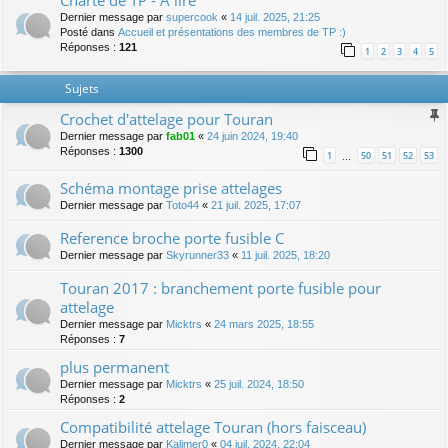
Charte de TP - A lire
Dernier message par
supercook
«
14 juil. 2025, 21:25
Posté dans
Accueil et présentations des membres de TP :)
Réponses :
121
1
2
3
4
5
Sujets
Crochet d'attelage pour Touran
Dernier message par
fab01
«
24 juin 2024, 19:40
Réponses :
1300
1
50
51
52
53
…
Schéma montage prise attelages
Dernier message par
Toto44
«
21 juil. 2025, 17:07
Reference broche porte fusible C
Dernier message par
Skyrunner33
«
11 juil. 2025, 18:20
Touran 2017 : branchement porte fusible pour
attelage
Dernier message par
Micktrs
«
24 mars 2025, 18:55
Réponses :
7
plus permanent
Dernier message par
Micktrs
«
25 juil. 2024, 18:50
Réponses :
2
Compatibilité attelage Touran (hors faisceau)
Dernier message par
Kalimer0
«
04 juil. 2024, 22:04