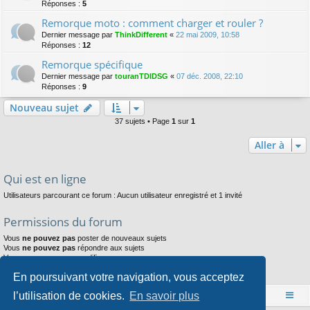
Réponses :
5
Remorque moto : comment charger et rouler ?
Dernier message par
ThinkDifferent
«
22 mai 2009, 10:58
Réponses :
12
Remorque spécifique
Dernier message par
touranTDIDSG
«
07 déc. 2008, 22:10
Réponses :
9
Nouveau sujet
37 sujets • Page
1
sur
1
Aller à
Qui est en ligne
Utilisateurs parcourant ce forum : Aucun utilisateur enregistré et 1 invité
Permissions du forum
Vous
ne pouvez pas
poster de nouveaux sujets
Vous
ne pouvez pas
répondre aux sujets
Vous
ne pouvez pas
modifier vos messages
Vous
ne pouvez pas
supprimer vos messages
En poursuivant votre navigation, vous acceptez
Vous
ne pouvez pas
joindre des fichiers
l’utilisation de cookies.
En savoir plus
Accueil
Index du forum