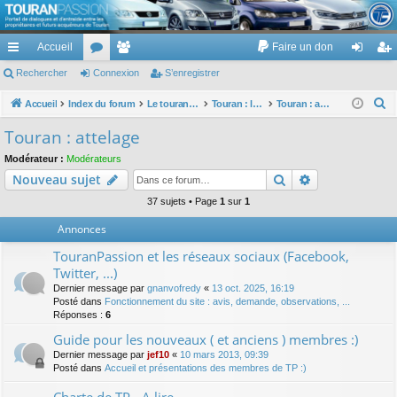
TouranPassion
Accueil
Faire un don
Le forum des propriétaires ou futurs acquéreurs du Volkswagen Touran
cc
Rechercher
or
Connexion
e
S’enregistrer
on
’e
ès
u
m
ne
nr
R
Accueil
Index du forum
Le touran dans ses versions I (V1 V2 V3) et II ...
Touran : les équipements électriques et électroniques
Touran : attelage
e
ra
m
br
xi
eg
Touran : attelage
c
pi
s
es
on
ist
Modérateur :
Modérateurs
h
Rechercher
Recherche av
Nouveau sujet
de
re
e
r
37 sujets • Page
1
sur
1
r
c
Annonces
h
TouranPassion et les réseaux sociaux (Facebook,
e
Twitter, ...)
r
Dernier message par
gnanvofredy
«
13 oct. 2025, 16:19
Posté dans
Fonctionnement du site : avis, demande, observations, ...
Réponses :
6
Guide pour les nouveaux ( et anciens ) membres :)
Dernier message par
jef10
«
10 mars 2013, 09:39
Posté dans
Accueil et présentations des membres de TP :)