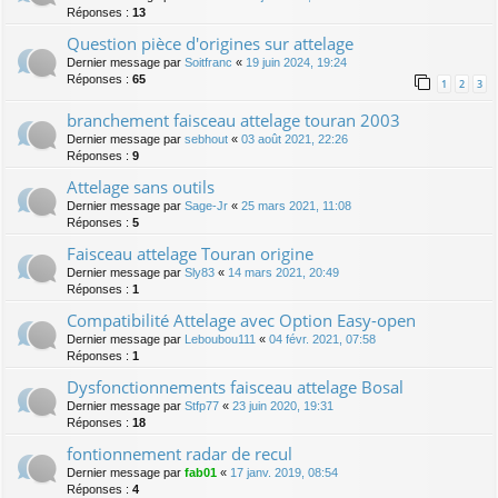
Réponses :
13
Question pièce d'origines sur attelage
Dernier message par
Soitfranc
«
19 juin 2024, 19:24
Réponses :
65
1
2
3
branchement faisceau attelage touran 2003
Dernier message par
sebhout
«
03 août 2021, 22:26
Réponses :
9
Attelage sans outils
Dernier message par
Sage-Jr
«
25 mars 2021, 11:08
Réponses :
5
Faisceau attelage Touran origine
Dernier message par
Sly83
«
14 mars 2021, 20:49
Réponses :
1
Compatibilité Attelage avec Option Easy-open
Dernier message par
Leboubou111
«
04 févr. 2021, 07:58
Réponses :
1
Dysfonctionnements faisceau attelage Bosal
Dernier message par
Stfp77
«
23 juin 2020, 19:31
Réponses :
18
fontionnement radar de recul
Dernier message par
fab01
«
17 janv. 2019, 08:54
Réponses :
4