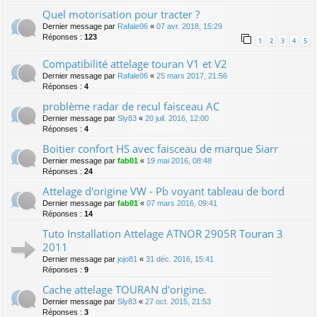
Quel motorisation pour tracter ?
Dernier message par
Rafale06
«
07 avr. 2018, 15:29
Réponses :
123
1
2
3
4
5
Compatibilité attelage touran V1 et V2
Dernier message par
Rafale06
«
25 mars 2017, 21:56
Réponses :
4
problème radar de recul faisceau AC
Dernier message par
Sly83
«
20 juil. 2016, 12:00
Réponses :
4
Boitier confort HS avec faisceau de marque Siarr
Dernier message par
fab01
«
19 mai 2016, 08:48
Réponses :
24
Attelage d'origine VW - Pb voyant tableau de bord
Dernier message par
fab01
«
07 mars 2016, 09:41
Réponses :
14
Tuto Installation Attelage ATNOR 2905R Touran 3
2011
Dernier message par
jojo81
«
31 déc. 2016, 15:41
Réponses :
9
Cache attelage TOURAN d'origine.
Dernier message par
Sly83
«
27 oct. 2015, 21:53
Réponses :
3