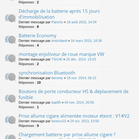
Réponses :
2
Décharge de la batterie après 15 jours
d'immobilisation
Dernier message par
Pancho
«
18 août 2015, 14:34
Réponses :
8
Batterie Economy
Dernier message par
breizhland
«
16 mars 2015, 18:38
Réponses :
4
montage enjoliveur de roue marque VW
Dernier message par
TSI140
«
20 déc. 2014, 13:03
Réponses :
2
synchronisation Bluetooth
Dernier message par
berenty
«
18 nov. 2014, 06:13
Réponses :
19
Boutons de porte conducteur HS & déplacement de
fusible
Dernier message par
bap95
«
04 nov. 2014, 20:55
Réponses :
1
Prise allume cigare alimentée moteur éteint : V1#V2
Dernier message par
lorenzo31
«
24 oct. 2013, 13:50
Réponses :
9
Chargement batterie par prise allume cigare ?