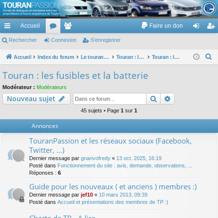
TouranPassion
Accueil
Faire un don
Le forum des propriétaires ou futurs acquéreurs du Volkswagen Touran
cc
Rechercher
or
Connexion
e
S’enregistrer
on
’e
ès
u
m
ne
nr
R
Accueil
Index du forum
Le touran dans ses versions I (V1 V2 V3) et II ...
Touran : les équipements électriques et électroniques
Touran : les fusibles et la batterie
e
ra
m
br
xi
eg
Touran : les fusibles et la batterie
c
pi
s
es
on
ist
Modérateur :
Modérateurs
h
Rechercher
Recherche av
Nouveau sujet
de
re
e
r
45 sujets • Page
1
sur
1
r
c
Annonces
h
TouranPassion et les réseaux sociaux (Facebook,
e
Twitter, ...)
r
Dernier message par
gnanvofredy
«
13 oct. 2025, 16:19
Posté dans
Fonctionnement du site : avis, demande, observations, ...
Réponses :
6
Guide pour les nouveaux ( et anciens ) membres :)
Dernier message par
jef10
«
10 mars 2013, 09:39
Posté dans
Accueil et présentations des membres de TP :)