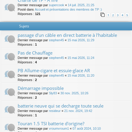
Charte de TP - A lire
Dernier message par
supercook
«
14 juil. 2025, 21:25
Posté dans
Accueil et présentations des membres de TP :)
Réponses :
121
1
2
3
4
5
Sujets
passage d'un câble en direct batterie à l'habitable
Dernier message par
stephen45
«
15 mai 2026, 11:29
Réponses :
1
Pas de Chauffage
Dernier message par
stephen45
«
15 mai 2026, 11:24
Réponses :
4
PB Allume-cigare et essuie-glace AR
Dernier message par
stephen45
«
15 mai 2026, 11:20
Réponses :
2
Démarrage impossible
Dernier message par
Sly83
«
30 nov. 2025, 10:26
Réponses :
2
batterie neuve qui se decharge toute seule
Dernier message par
resideur
«
21 nov. 2024, 19:42
Réponses :
1
Touran 1.5 TSI batterie d'origine?
Dernier message par
vroumvroum1
«
07 août 2024, 10:10