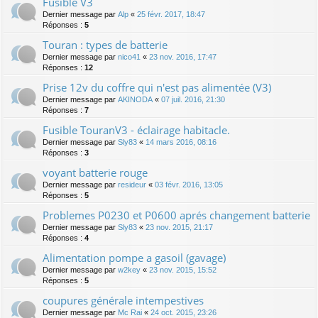
Fusible V3
Dernier message par
Alp
«
25 févr. 2017, 18:47
Réponses :
5
Touran : types de batterie
Dernier message par
nico41
«
23 nov. 2016, 17:47
Réponses :
12
Prise 12v du coffre qui n'est pas alimentée (V3)
Dernier message par
AKINODA
«
07 juil. 2016, 21:30
Réponses :
7
Fusible TouranV3 - éclairage habitacle.
Dernier message par
Sly83
«
14 mars 2016, 08:16
Réponses :
3
voyant batterie rouge
Dernier message par
resideur
«
03 févr. 2016, 13:05
Réponses :
5
Problemes P0230 et P0600 aprés changement batterie
Dernier message par
Sly83
«
23 nov. 2015, 21:17
Réponses :
4
Alimentation pompe a gasoil (gavage)
Dernier message par
w2key
«
23 nov. 2015, 15:52
Réponses :
5
coupures générale intempestives
Dernier message par
Mc Rai
«
24 oct. 2015, 23:26