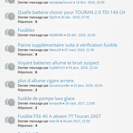
Dernier message par
davidjulianerose
«
15 févr. 2019, 16:06
Quelle batterie choisir pour TOURAN 2.0 TDI 140 CH
Dernier message par
Sly83
«
20 déc. 2018, 07:05
Réponses :
5
Fusibles
Dernier message par
Kiki88480
«
03 déc. 2018, 16:55
Panne supplémentaire suite à vérification fusible
Dernier message par
Manu29
«
07 mars 2018, 21:06
Réponses :
8
Voyant batteries allumé et bruit suspect
Dernier message par
GaMbiToO
«
04 janv. 2018, 22:20
Réponses :
6
plus d allume cigare arriere
Dernier message par
tourantraveller
«
02 janv. 2018, 16:54
Réponses :
2
fusible de pompe lave glace
Dernier message par
tomaselli
«
26 sept. 2017, 13:58
Réponses :
2
Fusible F56 40 A absent ??? Touran 2007
Dernier message par
teter35
«
06 juin 2017, 21:59
Réponses :
4