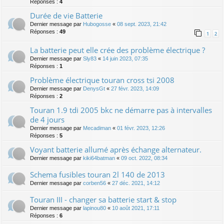
Réponses :
4
Durée de vie Batterie
Dernier message par
Hubogosse
«
08 sept. 2023, 21:42
Réponses :
49
1
2
La batterie peut elle crée des problème électrique ?
Dernier message par
Sly83
«
14 juin 2023, 07:35
Réponses :
1
Problème électrique touran cross tsi 2008
Dernier message par
DenysGt
«
27 févr. 2023, 14:09
Réponses :
2
Touran 1.9 tdi 2005 bkc ne démarre pas à intervalles
de 4 jours
Dernier message par
Mecadiman
«
01 févr. 2023, 12:26
Réponses :
5
Voyant batterie allumé après échange alternateur.
Dernier message par
kiki64batman
«
09 oct. 2022, 08:34
Schema fusibles touran 2l 140 de 2013
Dernier message par
corben56
«
27 déc. 2021, 14:12
Touran III - changer sa batterie start & stop
Dernier message par
lapinou80
«
10 août 2021, 17:11
Réponses :
6