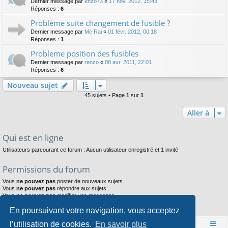
Dernier message par
enzo73
«
17 nov. 2012, 15:43
Réponses :
6
Problème suite changement de fusible ?
Dernier message par
Mc Rai
«
01 févr. 2012, 00:18
Réponses :
1
Probleme position des fusibles
Dernier message par
renzo
«
08 avr. 2011, 22:01
Réponses :
6
Nouveau sujet
45 sujets • Page
1
sur
1
Aller à
Qui est en ligne
Utilisateurs parcourant ce forum : Aucun utilisateur enregistré et 1 invité
Permissions du forum
Vous
ne pouvez pas
poster de nouveaux sujets
Vous
ne pouvez pas
répondre aux sujets
Vous
ne pouvez pas
modifier vos messages
Vous
ne pouvez pas
supprimer vos messages
En poursuivant votre navigation, vous acceptez
Vous
ne pouvez pas
joindre des fichiers
l’utilisation de cookies.
En savoir plus
Accueil
Index du forum