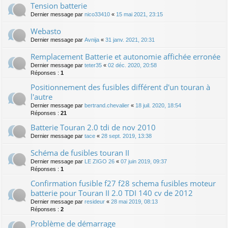
Tension batterie
Dernier message par
nico33410
«
15 mai 2021, 23:15
Webasto
Dernier message par
Avnija
«
31 janv. 2021, 20:31
Remplacement Batterie et autonomie affichée erronée
Dernier message par
teter35
«
02 déc. 2020, 20:58
Réponses :
1
Positionnement des fusibles différent d'un touran à
l'autre
Dernier message par
bertrand.chevalier
«
18 juil. 2020, 18:54
Réponses :
21
Batterie Touran 2.0 tdi de nov 2010
Dernier message par
tace
«
28 sept. 2019, 13:38
Schéma de fusibles touran II
Dernier message par
LE ZIGO 26
«
07 juin 2019, 09:37
Réponses :
1
Confirmation fusible f27 f28 schema fusibles moteur
batterie pour Touran II 2.0 TDI 140 cv de 2012
Dernier message par
resideur
«
28 mai 2019, 08:13
Réponses :
2
Problème de démarrage