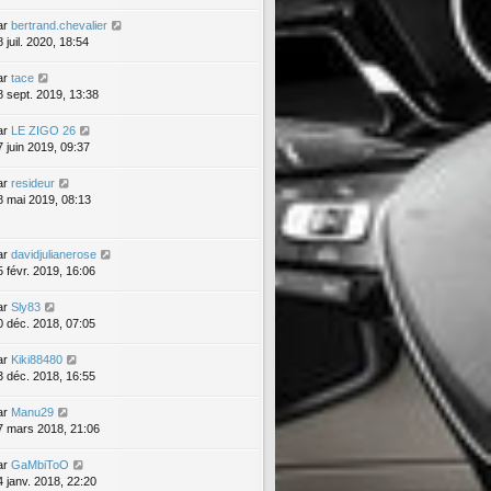
ar
bertrand.chevalier
 juil. 2020, 18:54
ar
tace
8 sept. 2019, 13:38
ar
LE ZIGO 26
7 juin 2019, 09:37
ar
resideur
8 mai 2019, 08:13
ar
davidjulianerose
5 févr. 2019, 16:06
ar
Sly83
0 déc. 2018, 07:05
ar
Kiki88480
3 déc. 2018, 16:55
ar
Manu29
7 mars 2018, 21:06
ar
GaMbiToO
4 janv. 2018, 22:20