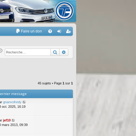
Faire un don
A
FA
on
’e
Q
ne
nr
Rechercher
Recherche avancée
xi
eg
on
ist
re
45 sujets • Page
1
sur
1
r
ernier message
ar
gnanvofredy
3 oct. 2025, 16:19
ar
jef10
0 mars 2013, 09:39