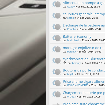
Alimentation pompe a gaso
par
w2key
»
06 nov. 2015, 15:08
coupures générale intemp
par
cardo
»
24 oct. 2015, 21:35
Décharge de la batterie a
par
Pancho
»
01 août 2015, 22:44
Batterie Economy
par
breizhland
»
12 mars 2015, 19:4
montage enjoliveur de r
par
berenty
»
18 déc. 2014, 14:59
synchronisation Bluetoot
par
berenty
»
25 oct. 2014, 17:5
Boutons de porte conduct
par
bap95
»
26 oct. 2014, 10:10
Prise allume cigare alime
par
POLO A VENDRE
»
20 oct. 2013
Chargement batterie par p
par
enzo73
»
11 nov. 2012, 17:05
Problème suite changemen