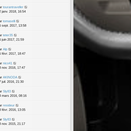
ar
tourantraveller
2 janv. 2018, 16:54
ar
tomaselli
6 sept. 2017, 13:58
ar
teter35
6 juin 2017, 21:59
ar
Alp
5 févr. 2017, 18:47
ar
nico41
3 nov. 2016, 17:47
ar
AKINODA
 juil. 2016, 21:30
ar
Sly83
4 mars 2016, 08:16
ar
resideur
3 févr. 2016, 13:05
ar
Sly83
3 nov. 2015, 21:17