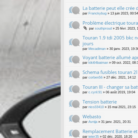
La batterie peut elle crée
par
Franckybug
»
13 juin 2023, 00:5
Problème électrique toura
par
southproud
»
25 févr. 2023, 
Touran 1.9 tdi 2005 bkc n
jours
par
Mecadiman
»
30 janv. 2023, 19:3
Voyant batterie allumé ap
par
kiki64batman
»
09 oct. 2022, 08:
Schema fusibles touran 2
par
corben56
»
27 déc. 2021, 14:12
Touran III - changer sa bat
par
c.cyril.91
»
06 août 2019, 19:04
Tension batterie
par
nico33410
»
15 mai 2021, 23:15
Webasto
par
Avnija
»
31 janv. 2021, 20:31
Remplacement Batterie et
par
teter35
»
02 déc. 2020, 18:20