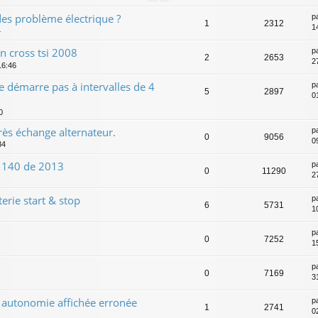
 des problème électrique ?
p
1
2312
1
4
n cross tsi 2008
p
2
2653
2
16:46
e démarre pas à intervalles de 4
p
5
2897
0
0
rès échange alternateur.
p
0
9056
0
34
l 140 de 2013
p
0
11290
2
terie start & stop
p
6
5731
1
p
0
7252
1
p
0
7169
3
 autonomie affichée erronée
p
1
2741
0