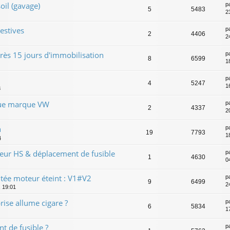
il (gavage)
p
5
5483
2
estives
p
2
4406
2
près 15 jours d'immobilisation
p
8
6599
1
p
4
5247
1
3
oue marque VW
p
2
4337
2
h
p
19
7793
1
4
eur HS & déplacement de fusible
p
1
4630
0
ntée moteur éteint : V1#V2
p
9
6499
2
, 19:01
rise allume cigare ?
p
6
5834
1
t de fusible ?
p