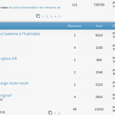
p
121
729750
14
» dans
Accueil et présentations des membres de
1
2
3
4
5
Réponses
Vues
D
t batterie à l'habitable
p
1
9310
1
p
4
1160
1
e-glace AR
p
2
800
1
p
2
1546
3
harge toute seule
p
1
2223
2
rigine?
p
4
2603
0
53
p
49
21542
0
18:18
1
2