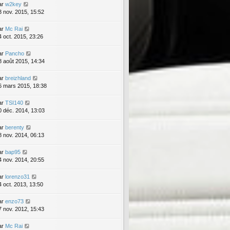
ar
w2key
3 nov. 2015, 15:52
ar
Mc Rai
4 oct. 2015, 23:26
ar
Pancho
8 août 2015, 14:34
ar
breizhland
6 mars 2015, 18:38
ar
TSI140
0 déc. 2014, 13:03
ar
berenty
8 nov. 2014, 06:13
ar
bap95
4 nov. 2014, 20:55
ar
lorenzo31
4 oct. 2013, 13:50
ar
enzo73
7 nov. 2012, 15:43
ar
Mc Rai