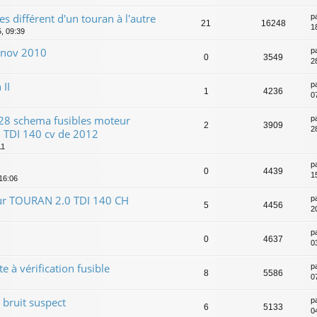
s différent d'un touran à l'autre
p
21
16248
18
5, 09:39
e nov 2010
p
0
3549
2
 II
p
1
4236
0
f28 schema fusibles moteur
p
2
3909
2
.0 TDI 140 cv de 2012
11
p
0
4439
1
 16:06
pour TOURAN 2.0 TDI 140 CH
p
5
4456
2
p
0
4637
0
 à vérification fusible
p
8
5586
0
 bruit suspect
p
6
5133
0