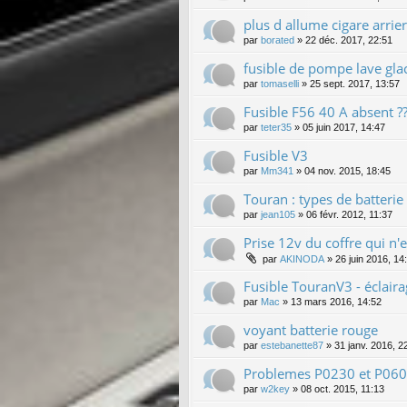
plus d allume cigare arrie
par
borated
»
22 déc. 2017, 22:51
fusible de pompe lave gla
par
tomaselli
»
25 sept. 2017, 13:57
Fusible F56 40 A absent ?
par
teter35
»
05 juin 2017, 14:47
Fusible V3
par
Mm341
»
04 nov. 2015, 18:45
Touran : types de batterie
par
jean105
»
06 févr. 2012, 11:37
Prise 12v du coffre qui n'
par
AKINODA
»
26 juin 2016, 14
Fusible TouranV3 - éclaira
par
Mac
»
13 mars 2016, 14:52
voyant batterie rouge
par
estebanette87
»
31 janv. 2016, 2
Problemes P0230 et P060
par
w2key
»
08 oct. 2015, 11:13