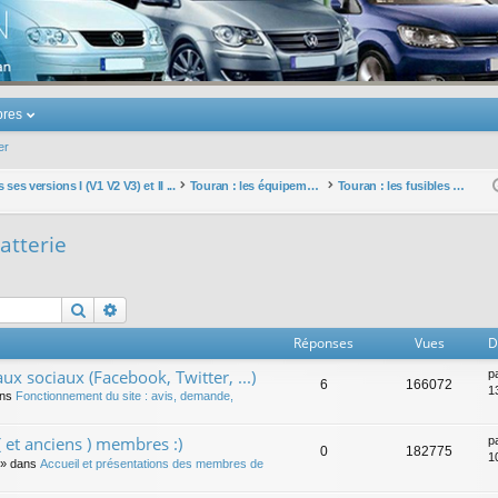
u Volkswagen Touran
res
er
ses versions I (V1 V2 V3) et II ...
Touran : les équipements électriques et électroniques
Touran : les fusibles et la batterie
batterie
Rechercher
Recherche avancée
Réponses
Vues
D
ux sociaux (Facebook, Twitter, ...)
p
6
166072
1
ans
Fonctionnement du site : avis, demande,
 et anciens ) membres :)
p
0
182775
1
» dans
Accueil et présentations des membres de