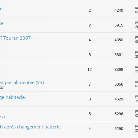
re
p
2
4240
0
ce
p
2
6915
2
?? Touran 2007
p
4
4350
0
p
5
5801
2
p
12
8398
2
est pas alimentée (V3)
p
7
6056
07
:37
ge habitacle.
p
3
4629
1
p
5
5296
0
2:27
0 aprés changement batterie
p
4
5290
2