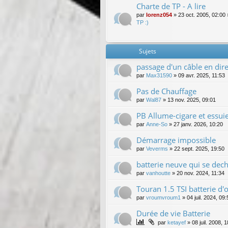
Charte de TP - A lire
par
lorenz054
»
23 oct. 2005, 02:00
TP :)
Sujets
passage d'un câble en direc
par
Max31590
»
09 avr. 2025, 11:53
Pas de Chauffage
par
Wal87
»
13 nov. 2025, 09:01
PB Allume-cigare et essui
par
Anne-So
»
27 janv. 2026, 10:20
Démarrage impossible
par
Veverms
»
22 sept. 2025, 19:50
batterie neuve qui se dec
par
vanhoutte
»
20 nov. 2024, 11:34
Touran 1.5 TSI batterie d'o
par
vroumvroum1
»
04 juil. 2024, 09:
Durée de vie Batterie
par
ketayef
»
08 juil. 2008, 