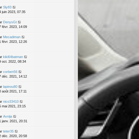
ar
Sly83
4 juin 2023, 07:35
ar
DenysGt
7 févr. 2023, 14:09
ar
Mecadiman
1 févr. 2023, 12:26
ar
kiki64batman
9 oct. 2022, 08:34
ar
corben56
7 déc. 2021, 14:12
ar
lapinou80
0 août 2021, 17:11
ar
nico33410
5 mai 2021, 23:15
ar
Avnija
1 janv. 2021, 20:31
ar
teter35
2 déc. 2020, 20:58