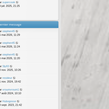
ar
supercook
 juil. 2025, 21:25
ernier message
ar
stephen45
5 mai 2026, 11:29
ar
stephen45
5 mai 2026, 11:24
ar
stephen45
5 mai 2026, 11:20
ar
Sly83
0 nov. 2025, 10:26
ar
resideur
1 nov. 2024, 19:42
ar
vroumvroum1
7 août 2024, 10:10
ar
Hubogosse
8 sept. 2023, 21:42