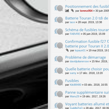
Positionnement des fusible
par
lorenz054
»
30 juin 200
Batterie Touran 2.0 tdi d
par
tace
»
28 sept. 2019, 13:38
Schéma de fusibles touran
par
FABVRE
»
05 juin 2019, 15:09
Confirmation fusible f27 
batterie pour Touran II 2
par
lspaun01
»
19 mai 2019, 19:
Problème de démarrage
par
davidjulianerose
»
15 févr. 2019,
Quelle batterie choisir 
par
samy
»
17 déc. 2018, 13:20
Fusibles
par
Kiki88480
»
03 déc. 2018, 16:55
Panne supplémentaire suite
par
Manu29
»
19 déc. 2017, 19:26
Voyant batteries allumé et
par
GaMbiToO
»
28 déc. 2017, 00:35