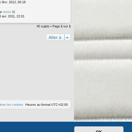
1 févr. 2012, 00:18
ar
renzo
8 avr. 2011, 22:01
45 sujets • Page
1
sur
1
Aller à
imer les cookies
Heures au format
UTC+02:00