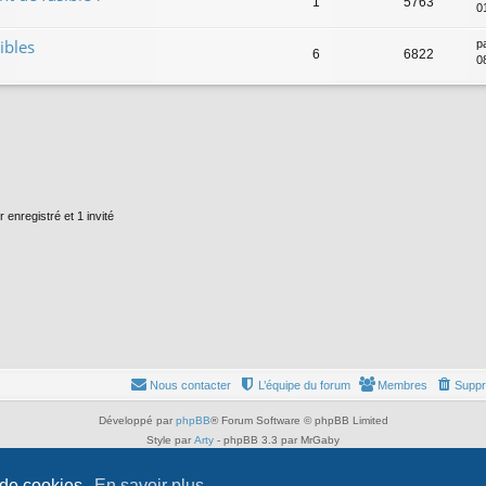
1
5763
0
ibles
p
6
6822
0
 enregistré et 1 invité
Nous contacter
L’équipe du forum
Membres
Suppr
Développé par
phpBB
® Forum Software © phpBB Limited
Style par
Arty
- phpBB 3.3 par MrGaby
Traduit par
phpBB-fr.com
Confidentialité
|
Conditions
 de cookies.
En savoir plus