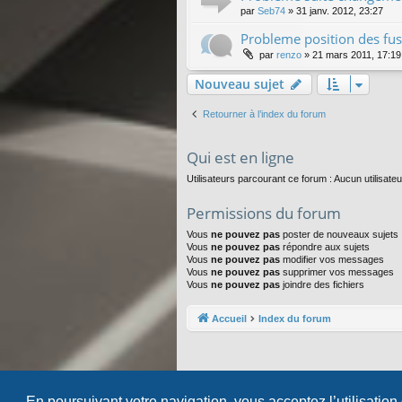
par
Seb74
»
31 janv. 2012, 23:27
Probleme position des fus
par
renzo
»
21 mars 2011, 17:19
Nouveau sujet
Retourner à l’index du forum
Qui est en ligne
Utilisateurs parcourant ce forum : Aucun utilisateur
Permissions du forum
Vous
ne pouvez pas
poster de nouveaux sujets
Vous
ne pouvez pas
répondre aux sujets
Vous
ne pouvez pas
modifier vos messages
Vous
ne pouvez pas
supprimer vos messages
Vous
ne pouvez pas
joindre des fichiers
Accueil
Index du forum
En poursuivant votre navigation, vous acceptez l’utilisation