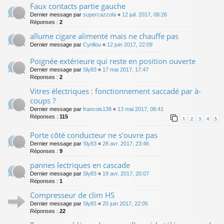
Faux contacts partie gauche
Dernier message par
supercazzola
«
12 juil. 2017, 08:26
Réponses :
2
allume cigare alimenté mais ne chauffe pas
Dernier message par
Cyrillou
«
12 juin 2017, 22:09
Poignée extérieure qui reste en position ouverte
Dernier message par
Sly83
«
17 mai 2017, 17:47
Réponses :
2
Vitres électriques : fonctionnement saccadé par à-
coups ?
Dernier message par
francois138
«
13 mai 2017, 08:41
Réponses :
115
1
2
3
4
5
Porte côté conducteur ne s'ouvre pas
Dernier message par
Sly83
«
28 avr. 2017, 23:46
Réponses :
9
pannes lectriques en cascade
Dernier message par
Sly83
«
19 avr. 2017, 20:07
Réponses :
1
Compresseur de clim HS
Dernier message par
Sly83
«
20 juin 2017, 22:05
Réponses :
22