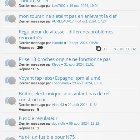
Touran tsi 1.4
Dernier message par
Lolo7602
«
19 oct. 2024, 19:04
mon touran ne s eteint pas en enlevant la clef
Dernier message par
AURELAUV17
«
04 oct. 2024, 17:24
Régulateur de vitesse - différents problèmes
rencontrés
Dernier message par
lolorobr
«
19 sept. 2024, 09:26
Réponses :
299
1
9
10
11
12
…
Prise 13 broches origine ne fonctionne pas
Dernier message par
Kleos
«
31 août 2024, 11:51
Réponses :
5
Voyant fap+abs+Espagne+tpm allumé
Dernier message par
coachmadj
«
23 août 2024, 10:38
Boitier electronique sous volant pas de réf
constructeur
Dernier message par
Vince93
«
22 août 2024, 11:34
Réponses :
5
Fusible régulateur
Dernier message par
ducatolle
«
05 août 2024, 12:12
Réponses :
1
Ya t-il un fusible pour N75