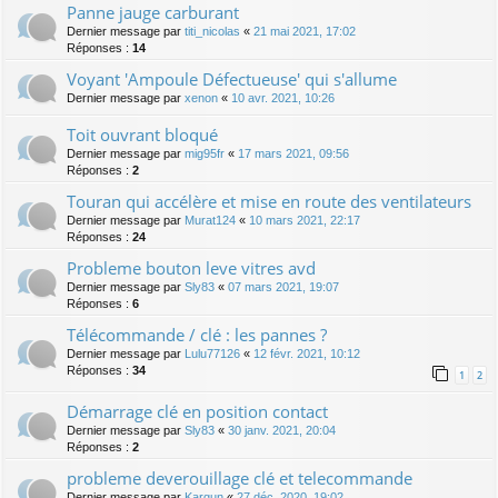
Panne jauge carburant
Dernier message par
titi_nicolas
«
21 mai 2021, 17:02
Réponses :
14
Voyant 'Ampoule Défectueuse' qui s'allume
Dernier message par
xenon
«
10 avr. 2021, 10:26
Toit ouvrant bloqué
Dernier message par
mig95fr
«
17 mars 2021, 09:56
Réponses :
2
Touran qui accélère et mise en route des ventilateurs
Dernier message par
Murat124
«
10 mars 2021, 22:17
Réponses :
24
Probleme bouton leve vitres avd
Dernier message par
Sly83
«
07 mars 2021, 19:07
Réponses :
6
Télécommande / clé : les pannes ?
Dernier message par
Lulu77126
«
12 févr. 2021, 10:12
Réponses :
34
1
2
Démarrage clé en position contact
Dernier message par
Sly83
«
30 janv. 2021, 20:04
Réponses :
2
probleme deverouillage clé et telecommande
Dernier message par
Kargun
«
27 déc. 2020, 19:02