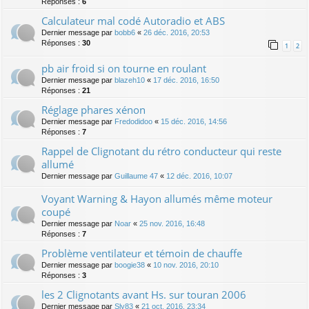
Réponses :
6
Calculateur mal codé Autoradio et ABS
Dernier message par
bobb6
«
26 déc. 2016, 20:53
Réponses :
30
1
2
pb air froid si on tourne en roulant
Dernier message par
blazeh10
«
17 déc. 2016, 16:50
Réponses :
21
Réglage phares xénon
Dernier message par
Fredodidoo
«
15 déc. 2016, 14:56
Réponses :
7
Rappel de Clignotant du rétro conducteur qui reste
allumé
Dernier message par
Guillaume 47
«
12 déc. 2016, 10:07
Voyant Warning & Hayon allumés même moteur
coupé
Dernier message par
Noar
«
25 nov. 2016, 16:48
Réponses :
7
Problème ventilateur et témoin de chauffe
Dernier message par
boogie38
«
10 nov. 2016, 20:10
Réponses :
3
les 2 Clignotants avant Hs. sur touran 2006
Dernier message par
Sly83
«
21 oct. 2016, 23:34