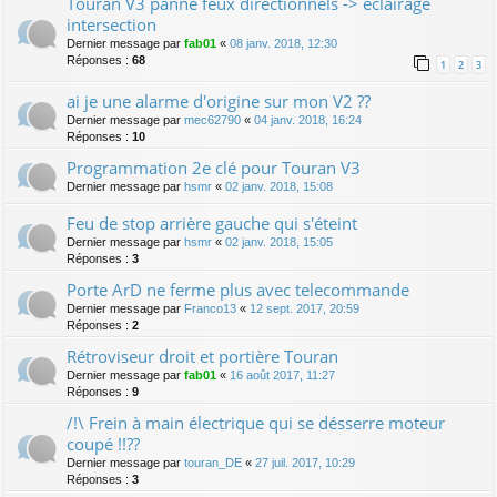
Touran V3 panne feux directionnels -> eclairage
intersection
Dernier message par
fab01
«
08 janv. 2018, 12:30
Réponses :
68
1
2
3
ai je une alarme d'origine sur mon V2 ??
Dernier message par
mec62790
«
04 janv. 2018, 16:24
Réponses :
10
Programmation 2e clé pour Touran V3
Dernier message par
hsmr
«
02 janv. 2018, 15:08
Feu de stop arrière gauche qui s'éteint
Dernier message par
hsmr
«
02 janv. 2018, 15:05
Réponses :
3
Porte ArD ne ferme plus avec telecommande
Dernier message par
Franco13
«
12 sept. 2017, 20:59
Réponses :
2
Rétroviseur droit et portière Touran
Dernier message par
fab01
«
16 août 2017, 11:27
Réponses :
9
/!\ Frein à main électrique qui se désserre moteur
coupé !!??
Dernier message par
touran_DE
«
27 juil. 2017, 10:29
Réponses :
3