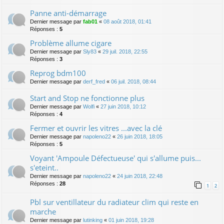
Panne anti-démarrage
Dernier message par
fab01
«
08 août 2018, 01:41
Réponses :
5
Problème allume cigare
Dernier message par
Sly83
«
29 juil. 2018, 22:55
Réponses :
3
Reprog bdm100
Dernier message par
derf_fred
«
06 juil. 2018, 08:44
Start and Stop ne fonctionne plus
Dernier message par
Wolfi
«
27 juin 2018, 10:12
Réponses :
4
Fermer et ouvrir les vitres ...avec la clé
Dernier message par
napoleno22
«
26 juin 2018, 18:05
Réponses :
5
Voyant 'Ampoule Défectueuse' qui s'allume puis...
s'eteint..
Dernier message par
napoleno22
«
24 juin 2018, 22:48
Réponses :
28
1
2
Pbl sur ventillateur du radiateur clim qui reste en
marche
Dernier message par
lutinking
«
01 juin 2018, 19:28