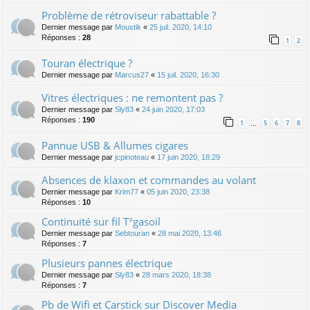
Problème de rétroviseur rabattable ?
Dernier message par
Moustik
«
25 juil. 2020, 14:10
Réponses :
28
1
2
Touran électrique ?
Dernier message par
Marcus27
«
15 juil. 2020, 16:30
Vitres électriques : ne remontent pas ?
Dernier message par
Sly83
«
24 juin 2020, 17:03
Réponses :
190
1
5
6
7
8
…
Pannue USB & Allumes cigares
Dernier message par
jcpinoteau
«
17 juin 2020, 18:29
Absences de klaxon et commandes au volant
Dernier message par
Krim77
«
05 juin 2020, 23:38
Réponses :
10
Continuité sur fil T°gasoil
Dernier message par
Sebtouran
«
28 mai 2020, 13:46
Réponses :
7
Plusieurs pannes électrique
Dernier message par
Sly83
«
28 mars 2020, 18:38
Réponses :
7
Pb de Wifi et Carstick sur Discover Media