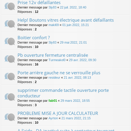
Prise 12v défaillantes
Dernier message par
Sly83
«
22 juil. 2022, 18:40
Réponses :
12
Help! Boutons vitres électrique avant défaillants
Dernier message par
maki69
«
01 juin 2022, 15:21
Réponses :
2
Boitier confort ?
Dernier message par
Sly83
«
29 mai 2022, 21:01
Réponses :
10
Pb ouverture fermeture centralisée
Dernier message par
Turmeakel0
«
29 avr. 2022, 09:30
Réponses :
16
Porte arrière gauche ne se verrouille plus
Dernier message par
resideur
«
21 avr. 2022, 08:13
Réponses :
2
supprimer commande tactile ouverture porte
conducteur
Dernier message par
fab01
«
29 mars 2022, 18:55
Réponses :
3
PROBLEME MISE A JOUR CALCULATEUR
Dernier message par
Ayrton
«
21 mars 2022, 21:15
Réponses :
10
A l'aide - DA inactivé suite à contacteur tournant -