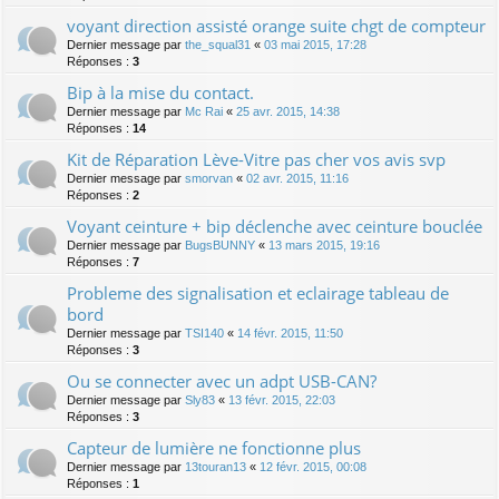
voyant direction assisté orange suite chgt de compteur
Dernier message par
the_squal31
«
03 mai 2015, 17:28
Réponses :
3
Bip à la mise du contact.
Dernier message par
Mc Rai
«
25 avr. 2015, 14:38
Réponses :
14
Kit de Réparation Lève-Vitre pas cher vos avis svp
Dernier message par
smorvan
«
02 avr. 2015, 11:16
Réponses :
2
Voyant ceinture + bip déclenche avec ceinture bouclée
Dernier message par
BugsBUNNY
«
13 mars 2015, 19:16
Réponses :
7
Probleme des signalisation et eclairage tableau de
bord
Dernier message par
TSI140
«
14 févr. 2015, 11:50
Réponses :
3
Ou se connecter avec un adpt USB-CAN?
Dernier message par
Sly83
«
13 févr. 2015, 22:03
Réponses :
3
Capteur de lumière ne fonctionne plus
Dernier message par
13touran13
«
12 févr. 2015, 00:08
Réponses :
1