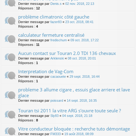
Dernier message par
Denis.s
«
02 nov. 2018, 22:13
Réponses :
12
problème climatronic côté gauche
Dernier message par
fazer83
«
23 oct. 2018, 08:41
Réponses :
4
calculateur fermeture centralisé
Dernier message par
fredischum
«
09 oct. 2018, 17:22
Réponses :
11
Aucun contact sur Touran 2.0 TDI 136 chevaux
Dernier message par
Arklenski
«
08 oct. 2018, 20:01
Réponses :
1
Interpretation de Vag-Com
Dernier message par
cacaouete
«
29 sept. 2018, 16:44
Réponses :
1
probleme 3 allume cigare , essuis glace arriere et lave
glace
Dernier message par
poissard
«
14 sept. 2018, 16:35
Touran tsi 2011 la vitre ARG s'ouvre toute seule ?
Dernier message par
Sly83
«
04 sept. 2018, 21:18
Réponses :
8
Vitre conducteur bloquée : recherche tuto démontage
Dernier message par
FM333
«
19 août 2018, 08:09