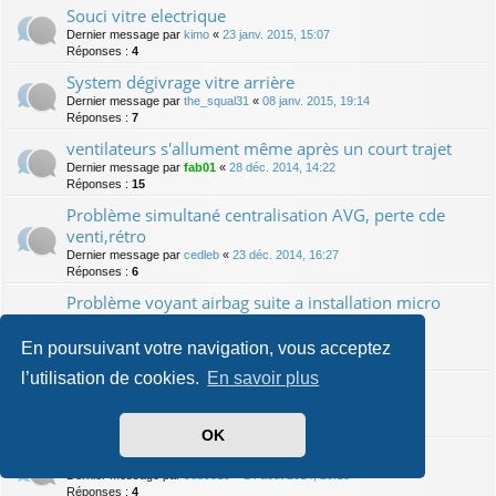
Souci vitre electrique
Dernier message par
kimo
«
23 janv. 2015, 15:07
Réponses :
4
System dégivrage vitre arrière
Dernier message par
the_squal31
«
08 janv. 2015, 19:14
Réponses :
7
ventilateurs s'allument même après un court trajet
Dernier message par
fab01
«
28 déc. 2014, 14:22
Réponses :
15
Problème simultané centralisation AVG, perte cde
venti,rétro
Dernier message par
cedleb
«
23 déc. 2014, 16:27
Réponses :
6
Problème voyant airbag suite a installation micro
rns315
Dernier message par
Legremlins_Keitaro
«
15 nov. 2014, 21:47
En poursuivant votre navigation, vous acceptez
Réponses :
2
l’utilisation de cookies.
En savoir plus
pb de radar de recul
Dernier message par
micka23220
«
13 sept. 2014, 21:43
Réponses :
4
OK
mon toutou ne demarre plus
Dernier message par
seb9519
«
14 août 2014, 20:18
Réponses :
4