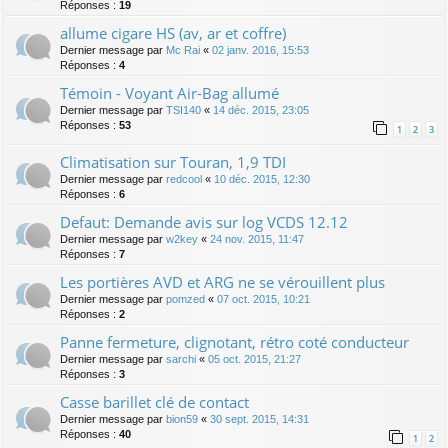
Réponses :
19
allume cigare HS (av, ar et coffre)
Dernier message par
Mc Rai
«
02 janv. 2016, 15:53
Réponses :
4
Témoin - Voyant Air-Bag allumé
Dernier message par
TSI140
«
14 déc. 2015, 23:05
Réponses :
53
1
2
3
Climatisation sur Touran, 1,9 TDI
Dernier message par
redcool
«
10 déc. 2015, 12:30
Réponses :
6
Defaut: Demande avis sur log VCDS 12.12
Dernier message par
w2key
«
24 nov. 2015, 11:47
Réponses :
7
Les portières AVD et ARG ne se vérouillent plus
Dernier message par
pomzed
«
07 oct. 2015, 10:21
Réponses :
2
Panne fermeture, clignotant, rétro coté conducteur
Dernier message par
sarchi
«
05 oct. 2015, 21:27
Réponses :
3
Casse barillet clé de contact
Dernier message par
bion59
«
30 sept. 2015, 14:31
Réponses :
40
1
2