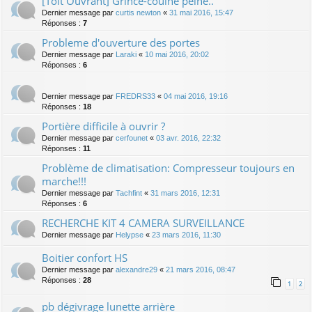
[Toit Ouvrant] Grince-couine peine..
Dernier message par
curtis newton
«
31 mai 2016, 15:47
Réponses :
7
Probleme d'ouverture des portes
Dernier message par
Laraki
«
10 mai 2016, 20:02
Réponses :
6
Dernier message par
FREDRS33
«
04 mai 2016, 19:16
Réponses :
18
Portière difficile à ouvrir ?
Dernier message par
cerfounet
«
03 avr. 2016, 22:32
Réponses :
11
Problème de climatisation: Compresseur toujours en
marche!!!
Dernier message par
Tachfint
«
31 mars 2016, 12:31
Réponses :
6
RECHERCHE KIT 4 CAMERA SURVEILLANCE
Dernier message par
Helypse
«
23 mars 2016, 11:30
Boitier confort HS
Dernier message par
alexandre29
«
21 mars 2016, 08:47
Réponses :
28
1
2
pb dégivrage lunette arrière