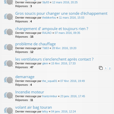
Dernier message par
Sly83
«
12 mars 2016, 20:25
Réponses :
3
Gros soucis pour changer une sonde d'échappement
Dernier message par
thebikerfou
«
11 mars 2016, 15:03
Réponses :
4
changement d' ampoule et toujours rien ?
Dernier message par
RAJAO
«
07 mars 2016, 09:35
Réponses :
15
problème de chauffage
Dernier message par
Titi63
«
28 févr. 2016, 19:20
Réponses :
12
les ventilateurs s'enclenchent après contact ?
Dernier message par
glem
«
15 févr. 2016, 17:33
Réponses :
47
1
2
demarrage
Dernier message par
the_squal31
«
07 févr. 2016, 19:49
Réponses :
4
Incendie moteur
Dernier message par
frantzrimbur
«
23 janv. 2016, 17:45
Réponses :
11
volant air bag touran
Dernier message par
lefsy
«
04 janv. 2016, 12:24