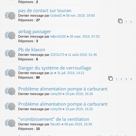
Réponses :
2
pas de contact sur touran
Dernier message par
Gobe02
«
08 nov. 2019, 19:50
Réponses :
27
1
2
airbag passager
Dernier message par
killer41100
«
28 sept. 2019, 07:52
Réponses :
3
Pb de klaxon
Dernier message par
ZIZOU73
«
11 août 2019, 01:46
Réponses :
6
Danger du système de verrouillage
Dernier message par
jis
«
31 juil. 2019, 14:21
Réponses :
80
1
2
3
4
Problème alimentation pompe à carburant
Dernier message par
romy59
«
19 juin 2019, 16:26
Problème alimentation pompe à carburant
Dernier message par
romy59
«
19 juin 2019, 16:25
"vrombissement" de la ventilation
Dernier message par
Nico81
«
08 juin 2019, 16:39
Réponses :
15