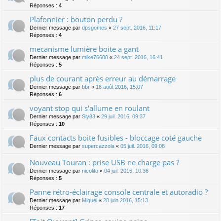
Réponses :
4
Plafonnier : bouton perdu ?
Dernier message par
dpsgomes
«
27 sept. 2016, 11:17
Réponses :
4
mecanisme lumière boite a gant
Dernier message par
mike76600
«
24 sept. 2016, 16:41
Réponses :
5
plus de courant après erreur au démarrage
Dernier message par
bbr
«
16 août 2016, 15:07
Réponses :
6
voyant stop qui s'allume en roulant
Dernier message par
Sly83
«
29 juil. 2016, 09:37
Réponses :
10
Faux contacts boite fusibles - bloccage coté gauche
Dernier message par
supercazzola
«
05 juil. 2016, 09:08
Nouveau Touran : prise USB ne charge pas ?
Dernier message par
nicolito
«
04 juil. 2016, 10:36
Réponses :
5
Panne rétro-éclairage console centrale et autoradio ?
Dernier message par
Miguel
«
28 juin 2016, 15:13
Réponses :
17