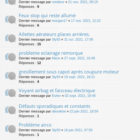
Dernier message par
resideur
«
21 nov. 2021, 09:19
Réponses :
9
Feux stop qui reste allumé
Dernier message par
morgan17
«
17 nov. 2021, 12:22
Réponses :
6
Ailettes aérateurs places arrières.
Dernier message par
Sly83
«
31 oct. 2021, 17:06
Réponses :
15
probleme eclairage remorque
Dernier message par
Kleos
«
27 sept. 2021, 16:49
Réponses :
12
gresillement sous capot après coupure moteur
Dernier message par
Sly83
«
19 sept. 2021, 18:21
Réponses :
4
Voyant airbag et faisceau électrique
Dernier message par
Euher
«
02 sept. 2021, 18:45
Défauts sporadiques et constants
Dernier message par
dieseliste
«
22 juin 2021, 18:59
Réponses :
1
Problème airco
Dernier message par
Sly83
«
16 juin 2021, 07:55
Réponses :
1