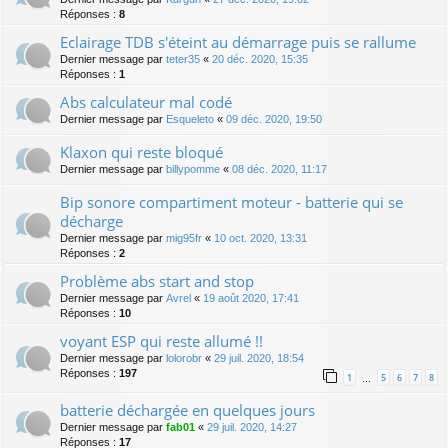
Réponses :
8
Eclairage TDB s'éteint au démarrage puis se rallume
Dernier message par
teter35
«
20 déc. 2020, 15:35
Réponses :
1
Abs calculateur mal codé
Dernier message par
Esqueleto
«
09 déc. 2020, 19:50
Klaxon qui reste bloqué
Dernier message par
billypomme
«
08 déc. 2020, 11:17
Bip sonore compartiment moteur - batterie qui se
décharge
Dernier message par
mig95fr
«
10 oct. 2020, 13:31
Réponses :
2
Problème abs start and stop
Dernier message par
Avrel
«
19 août 2020, 17:41
Réponses :
10
voyant ESP qui reste allumé !!
Dernier message par
lolorobr
«
29 juil. 2020, 18:54
Réponses :
197
1
5
6
7
8
…
batterie déchargée en quelques jours
Dernier message par
fab01
«
29 juil. 2020, 14:27
Réponses :
17