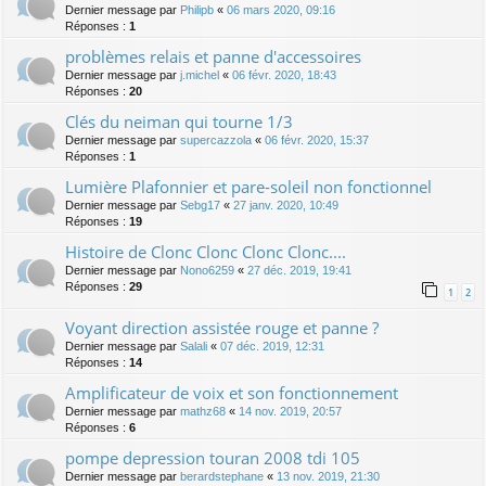
Dernier message par
Philipb
«
06 mars 2020, 09:16
Réponses :
1
problèmes relais et panne d'accessoires
Dernier message par
j.michel
«
06 févr. 2020, 18:43
Réponses :
20
Clés du neiman qui tourne 1/3
Dernier message par
supercazzola
«
06 févr. 2020, 15:37
Réponses :
1
Lumière Plafonnier et pare-soleil non fonctionnel
Dernier message par
Sebg17
«
27 janv. 2020, 10:49
Réponses :
19
Histoire de Clonc Clonc Clonc Clonc....
Dernier message par
Nono6259
«
27 déc. 2019, 19:41
Réponses :
29
1
2
Voyant direction assistée rouge et panne ?
Dernier message par
Salali
«
07 déc. 2019, 12:31
Réponses :
14
Amplificateur de voix et son fonctionnement
Dernier message par
mathz68
«
14 nov. 2019, 20:57
Réponses :
6
pompe depression touran 2008 tdi 105
Dernier message par
berardstephane
«
13 nov. 2019, 21:30