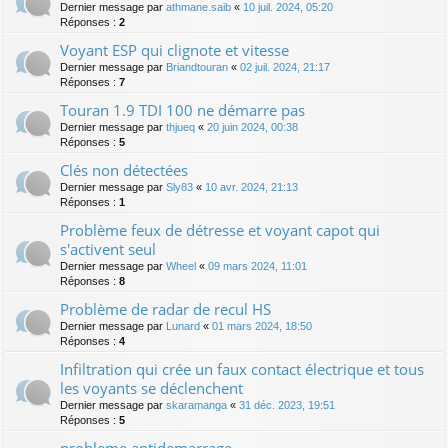
Dernier message par
athmane.saib
«
10 juil. 2024, 05:20
Réponses :
2
Voyant ESP qui clignote et vitesse
Dernier message par
Briandtouran
«
02 juil. 2024, 21:17
Réponses :
7
Touran 1.9 TDI 100 ne démarre pas
Dernier message par
thjueq
«
20 juin 2024, 00:38
Réponses :
5
Clés non détectées
Dernier message par
Sly83
«
10 avr. 2024, 21:13
Réponses :
1
Problème feux de détresse et voyant capot qui
s'activent seul
Dernier message par
Wheel
«
09 mars 2024, 11:01
Réponses :
8
Problème de radar de recul HS
Dernier message par
Lunard
«
01 mars 2024, 18:50
Réponses :
4
Infiltration qui crée un faux contact électrique et tous
les voyants se déclenchent
Dernier message par
skaramanga
«
31 déc. 2023, 19:51
Réponses :
5
probleme antidemarrage