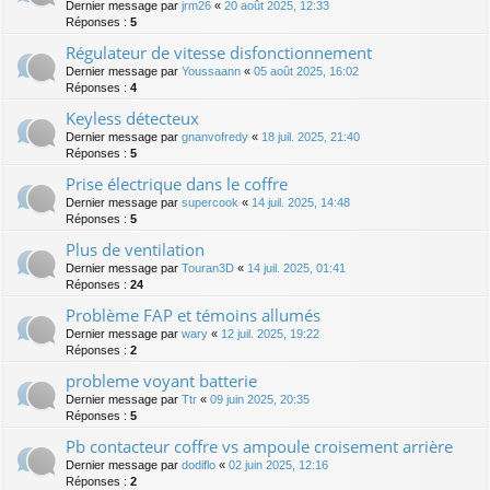
Dernier message par
jrm26
«
20 août 2025, 12:33
Réponses :
5
Régulateur de vitesse disfonctionnement
Dernier message par
Youssaann
«
05 août 2025, 16:02
Réponses :
4
Keyless détecteux
Dernier message par
gnanvofredy
«
18 juil. 2025, 21:40
Réponses :
5
Prise électrique dans le coffre
Dernier message par
supercook
«
14 juil. 2025, 14:48
Réponses :
5
Plus de ventilation
Dernier message par
Touran3D
«
14 juil. 2025, 01:41
Réponses :
24
Problème FAP et témoins allumés
Dernier message par
wary
«
12 juil. 2025, 19:22
Réponses :
2
probleme voyant batterie
Dernier message par
Ttr
«
09 juin 2025, 20:35
Réponses :
5
Pb contacteur coffre vs ampoule croisement arrière
Dernier message par
dodiflo
«
02 juin 2025, 12:16
Réponses :
2