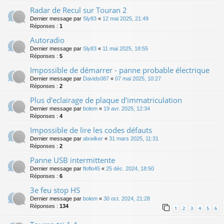
Radar de Recul sur Touran 2
Dernier message par
Sly83
«
12 mai 2025, 21:49
Réponses :
1
Autoradio
Dernier message par
Sly83
«
11 mai 2025, 18:55
Réponses :
5
Impossible de démarrer - panne probable électrique
Dernier message par
Davids087
«
07 mai 2025, 10:27
Réponses :
2
Plus d'eclairage de plaque d'immatriculation
Dernier message par
bolem
«
19 avr. 2025, 12:34
Réponses :
4
Impossible de lire les codes défauts
Dernier message par
alxwlker
«
31 mars 2025, 11:31
Réponses :
2
Panne USB intermittente
Dernier message par
floflo45
«
25 déc. 2024, 18:50
Réponses :
6
3e feu stop HS
Dernier message par
bolem
«
30 oct. 2024, 21:28
Réponses :
134
1
2
3
4
5
6