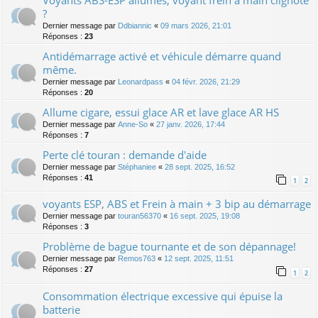
Voyants ABS-ESP allumés, voyant frein à main clignote
?
Dernier message par
Ddbiannic
«
09 mars 2026, 21:01
Réponses :
23
Antidémarrage activé et véhicule démarre quand
même.
Dernier message par
Leonardpass
«
04 févr. 2026, 21:29
Réponses :
20
Allume cigare, essui glace AR et lave glace AR HS
Dernier message par
Anne-So
«
27 janv. 2026, 17:44
Réponses :
7
Perte clé touran : demande d'aide
Dernier message par
Stéphaniee
«
28 sept. 2025, 16:52
Réponses :
41
1
2
voyants ESP, ABS et Frein à main + 3 bip au démarrage
Dernier message par
touran56370
«
16 sept. 2025, 19:08
Réponses :
3
Problème de bague tournante et de son dépannage!
Dernier message par
Remos763
«
12 sept. 2025, 11:51
Réponses :
27
1
2
Consommation électrique excessive qui épuise la
batterie