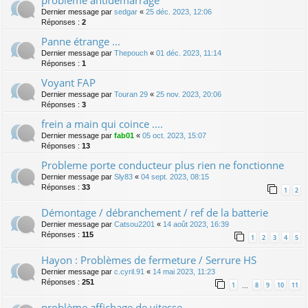
Dernier message par
sedgar
«
25 déc. 2023, 12:06
Réponses :
2
Panne étrange ...
Dernier message par
Thepouch
«
01 déc. 2023, 11:14
Réponses :
1
Voyant FAP
Dernier message par
Touran 29
«
25 nov. 2023, 20:06
Réponses :
3
frein a main qui coince ....
Dernier message par
fab01
«
05 oct. 2023, 15:07
Réponses :
13
Probleme porte conducteur plus rien ne fonctionne
Dernier message par
Sly83
«
04 sept. 2023, 08:15
Réponses :
33
1
2
Démontage / débranchement / ref de la batterie
Dernier message par
Catsou2201
«
14 août 2023, 16:39
Réponses :
115
1
2
3
4
5
Hayon : Problèmes de fermeture / Serrure HS
Dernier message par
c.cyril.91
«
14 mai 2023, 11:23
Réponses :
251
1
8
9
10
11
…
problème affichage de vitesse