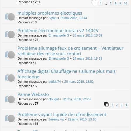
Réponses :
231
1
7
8
9
10
…
multiples problemes electriques
Dernier message par
Sly83
«
18 mai 2018, 19:43
Réponses :
3
Problème électronique touran v2 140CV
Dernier message par
Emmanuelle G
«
28 mars 2018, 18:39
Réponses :
24
Problème allumage feux de croisement + Ventilateur
radiateur dès mise sous contact
Dernier message par
Emmanuelle G
«
28 mars 2018, 18:33
Réponses :
1
Affichage digital Chauffage ne s'allume plus mais
fonctionne
Dernier message par
stefdu74
«
20 mars 2018, 18:02
Réponses :
5
Panne Webasto
Dernier message par
Nougat
«
12 févr. 2018, 22:29
Réponses :
77
1
2
3
4
Problème voyant liquide de refroidissement
Dernier message par
Jérémy vw
«
22 janv. 2018, 13:10
Réponses :
16