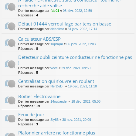
recherche aide valise
Dernier message par
fab01
«
08 févr. 2022, 12:59
Réponses :
4
Défaut 01444 verrouillage par tension basse
Dernier message par
dieseliste
«
31 janv. 2022, 17:14
Calculateur ABS/ESP
Dernier message par
suprajim
«
06 janv. 2022, 11:03
Réponses :
8
Détecteur oubli ceinture conducteur ne fonctionne pas
!
Dernier message par
veve
«
29 déc. 2021, 09:50
Réponses :
5
Centralisation qui s'ouvre en roulant
Dernier message par
NerDeD_
«
19 déc. 2021, 11:18
Boitier Electrovanne
Dernier message par
14outlander
«
18 déc. 2021, 05:06
Réponses :
19
Feux de jour
Dernier message par
Sly83
«
30 nov. 2021, 20:09
Réponses :
3
Plafonnier arriere ne fonctionne plus