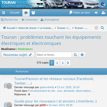
TouranPassion
Accueil
Faire un don
Le forum des propriétaires ou futurs acquéreurs du Volkswagen Touran
cc
Rechercher
or
Connexion
e
S’enregistrer
on
’e
ès
u
m
ne
nr
R
Accueil
Index du forum
Le touran dans ses versions I (V1 V2 V3) et II ...
Touran : les équipements électriques et électroniques
Touran : problèmes touchant les équipements électriques et électroniques
e
ra
m
br
xi
eg
Touran : problèmes touchant les équipements
c
pi
s
es
on
ist
électriques et électroniques
h
de
re
e
Modérateur :
Modérateurs
Rechercher
Recherche av
Nouveau sujet
r
r
c
2
3
1
Suivante
579 sujets
h
e
Annonces
r
TouranPassion et les réseaux sociaux (Facebook,
Twitter, ...)
Dernier message par
gnanvofredy
«
13 oct. 2025, 16:19
Posté dans
Fonctionnement du site : avis, demande, observations, ...
Réponses :
6
Guide pour les nouveaux ( et anciens ) membres :)
Dernier message par
jef10
«
10 mars 2013, 09:39