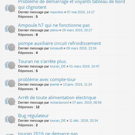
Problème de démarrage et voyants tableau de bord
qui clignotent
Dernier message par
maxmino
«
07 mai 2019, 14:17
Réponses :
5
Ampoule h7 qui ne fonctionne pas
Dernier message par
ptimoi
«
29 mars 2019, 20:27
Réponses :
8
pompe auxiliaire circuit refroidissement
Dernier message par
tomaselli
«
09 mars 2019, 13:34
Réponses :
4
Touran ne s'arrête plus.
Dernier message par
touran_DE
«
01 mars 2019, 10:47
Réponses :
5
probléme avec compte-tour
Dernier message par
joemie
«
13 janv. 2019, 11:24
Réponses :
5
Arrêt de toute alimentation electrique
Dernier message par
richardunord
«
07 janv. 2019, 08:56
Réponses :
12
Bug régulateur
Dernier message par
touran_DE
«
11 déc. 2018, 20:34
Réponses :
2
touran 2016 ne demarre pas