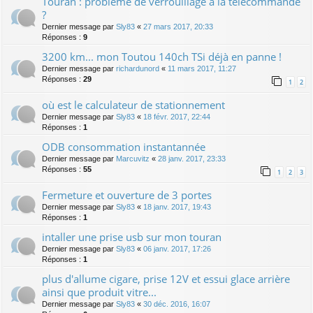
Touran : problème de verrouillage à la télécommande
?
Dernier message par
Sly83
«
27 mars 2017, 20:33
Réponses :
9
3200 km... mon Toutou 140ch TSi déjà en panne !
Dernier message par
richardunord
«
11 mars 2017, 11:27
Réponses :
29
1
2
où est le calculateur de stationnement
Dernier message par
Sly83
«
18 févr. 2017, 22:44
Réponses :
1
ODB consommation instantannée
Dernier message par
Marcuvitz
«
28 janv. 2017, 23:33
Réponses :
55
1
2
3
Fermeture et ouverture de 3 portes
Dernier message par
Sly83
«
18 janv. 2017, 19:43
Réponses :
1
intaller une prise usb sur mon touran
Dernier message par
Sly83
«
06 janv. 2017, 17:26
Réponses :
1
plus d'allume cigare, prise 12V et essui glace arrière
ainsi que produit vitre...
Dernier message par
Sly83
«
30 déc. 2016, 16:07