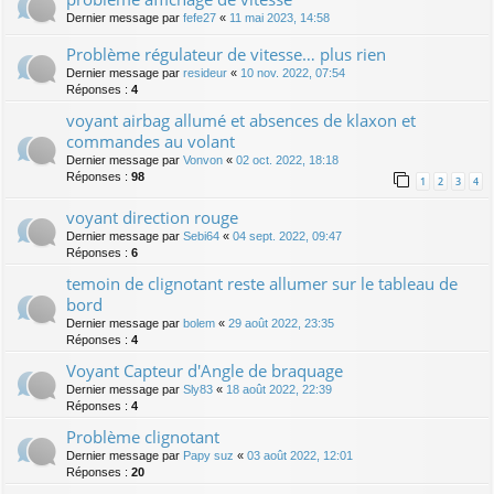
Dernier message par
fefe27
«
11 mai 2023, 14:58
Problème régulateur de vitesse… plus rien
Dernier message par
resideur
«
10 nov. 2022, 07:54
Réponses :
4
voyant airbag allumé et absences de klaxon et
commandes au volant
Dernier message par
Vonvon
«
02 oct. 2022, 18:18
Réponses :
98
1
2
3
4
voyant direction rouge
Dernier message par
Sebi64
«
04 sept. 2022, 09:47
Réponses :
6
temoin de clignotant reste allumer sur le tableau de
bord
Dernier message par
bolem
«
29 août 2022, 23:35
Réponses :
4
Voyant Capteur d'Angle de braquage
Dernier message par
Sly83
«
18 août 2022, 22:39
Réponses :
4
Problème clignotant
Dernier message par
Papy suz
«
03 août 2022, 12:01
Réponses :
20