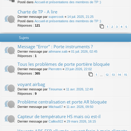
Posté dans
Accueil et présentations des membres de TP :)
Charte de TP - A lire
Dernier message par
supercook
«
14 juil. 2025, 21:25
Posté dans
Accueil et présentations des membres de TP :)
Réponses :
121
1
2
3
4
5
Sujets
Message "Error" : Porte instruments ?
Dernier message par
athmane.saib
«
01 juil. 2026, 02:45
Réponses :
1
Tous les problèmes de porte portière bloquée
Dernier message par
Pierrottrn
«
23 juin 2026, 22:02
Réponses :
365
1
12
13
14
15
…
voyant airbag
Dernier message par
Tinoumax
«
11 avr. 2026, 12:49
Réponses :
9
Problème centralisation et porte AR bloquée
Dernier message par
Miichaa57
«
11 avr. 2026, 09:50
Capteur de température HS mais où est-il
Dernier message par
Caillou922
«
29 mars 2026, 16:15