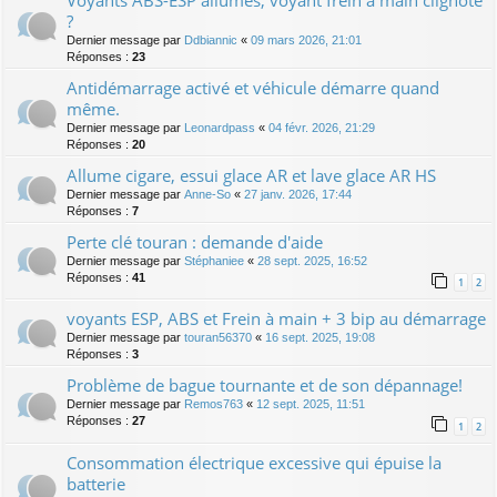
Voyants ABS-ESP allumés, voyant frein à main clignote
?
Dernier message par
Ddbiannic
«
09 mars 2026, 21:01
Réponses :
23
Antidémarrage activé et véhicule démarre quand
même.
Dernier message par
Leonardpass
«
04 févr. 2026, 21:29
Réponses :
20
Allume cigare, essui glace AR et lave glace AR HS
Dernier message par
Anne-So
«
27 janv. 2026, 17:44
Réponses :
7
Perte clé touran : demande d'aide
Dernier message par
Stéphaniee
«
28 sept. 2025, 16:52
Réponses :
41
1
2
voyants ESP, ABS et Frein à main + 3 bip au démarrage
Dernier message par
touran56370
«
16 sept. 2025, 19:08
Réponses :
3
Problème de bague tournante et de son dépannage!
Dernier message par
Remos763
«
12 sept. 2025, 11:51
Réponses :
27
1
2
Consommation électrique excessive qui épuise la
batterie