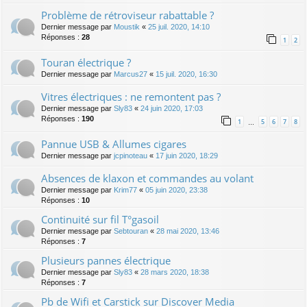
Problème de rétroviseur rabattable ?
Dernier message par
Moustik
«
25 juil. 2020, 14:10
Réponses :
28
1
2
Touran électrique ?
Dernier message par
Marcus27
«
15 juil. 2020, 16:30
Vitres électriques : ne remontent pas ?
Dernier message par
Sly83
«
24 juin 2020, 17:03
Réponses :
190
1
5
6
7
8
…
Pannue USB & Allumes cigares
Dernier message par
jcpinoteau
«
17 juin 2020, 18:29
Absences de klaxon et commandes au volant
Dernier message par
Krim77
«
05 juin 2020, 23:38
Réponses :
10
Continuité sur fil T°gasoil
Dernier message par
Sebtouran
«
28 mai 2020, 13:46
Réponses :
7
Plusieurs pannes électrique
Dernier message par
Sly83
«
28 mars 2020, 18:38
Réponses :
7
Pb de Wifi et Carstick sur Discover Media