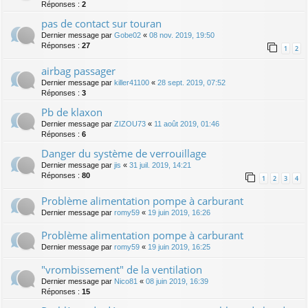
Réponses :
2
pas de contact sur touran
Dernier message par
Gobe02
«
08 nov. 2019, 19:50
Réponses :
27
1
2
airbag passager
Dernier message par
killer41100
«
28 sept. 2019, 07:52
Réponses :
3
Pb de klaxon
Dernier message par
ZIZOU73
«
11 août 2019, 01:46
Réponses :
6
Danger du système de verrouillage
Dernier message par
jis
«
31 juil. 2019, 14:21
Réponses :
80
1
2
3
4
Problème alimentation pompe à carburant
Dernier message par
romy59
«
19 juin 2019, 16:26
Problème alimentation pompe à carburant
Dernier message par
romy59
«
19 juin 2019, 16:25
"vrombissement" de la ventilation
Dernier message par
Nico81
«
08 juin 2019, 16:39
Réponses :
15