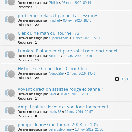
Dernier message par
Philipb
«
06 mars 2020, 09:16
Réponses :
1
problèmes relais et panne d'accessoires
Dernier message par
j.michel
«
06 févr. 2020, 18:43
Réponses :
20
Clés du neiman qui tourne 1/3
Dernier message par
supercazzola
«
06 févr. 2020, 15:37
Réponses :
1
Lumière Plafonnier et pare-soleil non fonctionnel
Dernier message par
Sebg17
«
27 janv. 2020, 10:49
Réponses :
19
Histoire de Clonc Clonc Clonc Clonc....
Dernier message par
Nono6259
«
27 déc. 2019, 19:41
Réponses :
29
1
2
Voyant direction assistée rouge et panne ?
Dernier message par
Salali
«
07 déc. 2019, 12:31
Réponses :
14
Amplificateur de voix et son fonctionnement
Dernier message par
mathz68
«
14 nov. 2019, 20:57
Réponses :
6
pompe depression touran 2008 tdi 105
Dernier message par
berardstephane
«
13 nov. 2019, 21:30