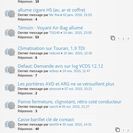
Réponses :
19
allume cigare HS (av, ar et coffre)
Dernier message par
Mc Rai
«
02 janv. 2016, 15:53
Réponses :
4
Témoin - Voyant Air-Bag allumé
Dernier message par
TSI140
«
14 déc. 2015, 23:05
Réponses :
53
1
2
3
Climatisation sur Touran, 1,9 TDI
Dernier message par
redcool
«
10 déc. 2015, 12:30
Réponses :
6
Defaut: Demande avis sur log VCDS 12.12
Dernier message par
w2key
«
24 nov. 2015, 11:47
Réponses :
7
Les portières AVD et ARG ne se vérouillent plus
Dernier message par
pomzed
«
07 oct. 2015, 10:21
Réponses :
2
Panne fermeture, clignotant, rétro coté conducteur
Dernier message par
sarchi
«
05 oct. 2015, 21:27
Réponses :
3
Casse barillet clé de contact
Dernier message par
bion59
«
30 sept. 2015, 14:31
Réponses :
40
1
2