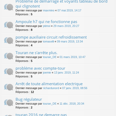
Problème de démarrage et voyants tableau de bord
qui clignotent
Dernier message par
maxmino
«
07 mai 2019, 14:17
Réponses :
5
Ampoule h7 qui ne fonctionne pas
Dernier message par
ptimoi
«
29 mars 2019, 20:27
Réponses :
8
pompe auxiliaire circuit refroidissement
Dernier message par
tomaselli
«
09 mars 2019, 13:34
Réponses :
4
Touran ne s'arrête plus.
Dernier message par
touran_DE
«
01 mars 2019, 10:47
Réponses :
5
probléme avec compte-tour
Dernier message par
joemie
«
13 janv. 2019, 11:24
Réponses :
5
Arrêt de toute alimentation electrique
Dernier message par
richardunord
«
07 janv. 2019, 08:56
Réponses :
12
Bug régulateur
Dernier message par
touran_DE
«
11 déc. 2018, 20:34
Réponses :
2
touran 2016 ne demarre pas