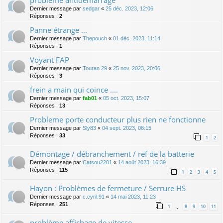
Dernier message par
sedgar
«
25 déc. 2023, 12:06
Réponses :
2
Panne étrange ...
Dernier message par
Thepouch
«
01 déc. 2023, 11:14
Réponses :
1
Voyant FAP
Dernier message par
Touran 29
«
25 nov. 2023, 20:06
Réponses :
3
frein a main qui coince ....
Dernier message par
fab01
«
05 oct. 2023, 15:07
Réponses :
13
Probleme porte conducteur plus rien ne fonctionne
Dernier message par
Sly83
«
04 sept. 2023, 08:15
Réponses :
33
1
2
Démontage / débranchement / ref de la batterie
Dernier message par
Catsou2201
«
14 août 2023, 16:39
Réponses :
115
1
2
3
4
5
Hayon : Problèmes de fermeture / Serrure HS
Dernier message par
c.cyril.91
«
14 mai 2023, 11:23
Réponses :
251
1
8
9
10
11
…
problème affichage de vitesse