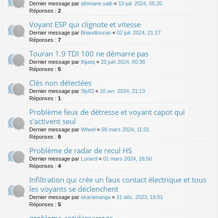
Dernier message par
athmane.saib
«
10 juil. 2024, 05:20
Réponses :
2
Voyant ESP qui clignote et vitesse
Dernier message par
Briandtouran
«
02 juil. 2024, 21:17
Réponses :
7
Touran 1.9 TDI 100 ne démarre pas
Dernier message par
thjueq
«
20 juin 2024, 00:38
Réponses :
5
Clés non détectées
Dernier message par
Sly83
«
10 avr. 2024, 21:13
Réponses :
1
Problème feux de détresse et voyant capot qui
s'activent seul
Dernier message par
Wheel
«
09 mars 2024, 11:01
Réponses :
8
Problème de radar de recul HS
Dernier message par
Lunard
«
01 mars 2024, 18:50
Réponses :
4
Infiltration qui crée un faux contact électrique et tous
les voyants se déclenchent
Dernier message par
skaramanga
«
31 déc. 2023, 19:51
Réponses :
5
probleme antidemarrage