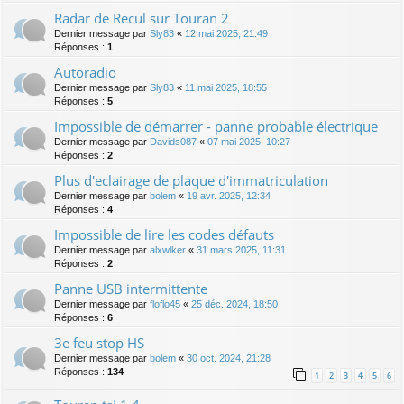
Radar de Recul sur Touran 2
Dernier message par
Sly83
«
12 mai 2025, 21:49
Réponses :
1
Autoradio
Dernier message par
Sly83
«
11 mai 2025, 18:55
Réponses :
5
Impossible de démarrer - panne probable électrique
Dernier message par
Davids087
«
07 mai 2025, 10:27
Réponses :
2
Plus d'eclairage de plaque d'immatriculation
Dernier message par
bolem
«
19 avr. 2025, 12:34
Réponses :
4
Impossible de lire les codes défauts
Dernier message par
alxwlker
«
31 mars 2025, 11:31
Réponses :
2
Panne USB intermittente
Dernier message par
floflo45
«
25 déc. 2024, 18:50
Réponses :
6
3e feu stop HS
Dernier message par
bolem
«
30 oct. 2024, 21:28
Réponses :
134
1
2
3
4
5
6