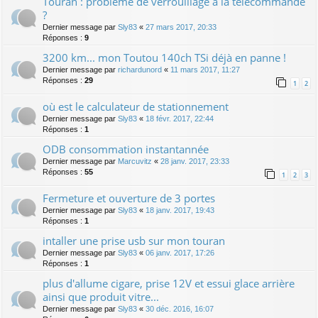
Touran : problème de verrouillage à la télécommande
?
Dernier message par
Sly83
«
27 mars 2017, 20:33
Réponses :
9
3200 km... mon Toutou 140ch TSi déjà en panne !
Dernier message par
richardunord
«
11 mars 2017, 11:27
Réponses :
29
1
2
où est le calculateur de stationnement
Dernier message par
Sly83
«
18 févr. 2017, 22:44
Réponses :
1
ODB consommation instantannée
Dernier message par
Marcuvitz
«
28 janv. 2017, 23:33
Réponses :
55
1
2
3
Fermeture et ouverture de 3 portes
Dernier message par
Sly83
«
18 janv. 2017, 19:43
Réponses :
1
intaller une prise usb sur mon touran
Dernier message par
Sly83
«
06 janv. 2017, 17:26
Réponses :
1
plus d'allume cigare, prise 12V et essui glace arrière
ainsi que produit vitre...
Dernier message par
Sly83
«
30 déc. 2016, 16:07