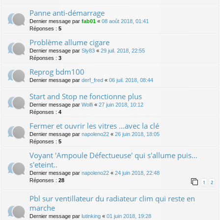
Panne anti-démarrage
Dernier message par
fab01
«
08 août 2018, 01:41
Réponses :
5
Problème allume cigare
Dernier message par
Sly83
«
29 juil. 2018, 22:55
Réponses :
3
Reprog bdm100
Dernier message par
derf_fred
«
06 juil. 2018, 08:44
Start and Stop ne fonctionne plus
Dernier message par
Wolfi
«
27 juin 2018, 10:12
Réponses :
4
Fermer et ouvrir les vitres ...avec la clé
Dernier message par
napoleno22
«
26 juin 2018, 18:05
Réponses :
5
Voyant 'Ampoule Défectueuse' qui s'allume puis...
s'eteint..
Dernier message par
napoleno22
«
24 juin 2018, 22:48
Réponses :
28
1
2
Pbl sur ventillateur du radiateur clim qui reste en
marche
Dernier message par
lutinking
«
01 juin 2018, 19:28