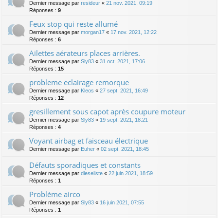
Dernier message par
resideur
«
21 nov. 2021, 09:19
Réponses :
9
Feux stop qui reste allumé
Dernier message par
morgan17
«
17 nov. 2021, 12:22
Réponses :
6
Ailettes aérateurs places arrières.
Dernier message par
Sly83
«
31 oct. 2021, 17:06
Réponses :
15
probleme eclairage remorque
Dernier message par
Kleos
«
27 sept. 2021, 16:49
Réponses :
12
gresillement sous capot après coupure moteur
Dernier message par
Sly83
«
19 sept. 2021, 18:21
Réponses :
4
Voyant airbag et faisceau électrique
Dernier message par
Euher
«
02 sept. 2021, 18:45
Défauts sporadiques et constants
Dernier message par
dieseliste
«
22 juin 2021, 18:59
Réponses :
1
Problème airco
Dernier message par
Sly83
«
16 juin 2021, 07:55
Réponses :
1