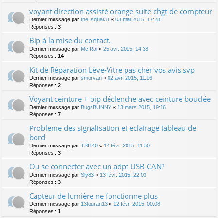
voyant direction assisté orange suite chgt de compteur
Dernier message par
the_squal31
«
03 mai 2015, 17:28
Réponses :
3
Bip à la mise du contact.
Dernier message par
Mc Rai
«
25 avr. 2015, 14:38
Réponses :
14
Kit de Réparation Lève-Vitre pas cher vos avis svp
Dernier message par
smorvan
«
02 avr. 2015, 11:16
Réponses :
2
Voyant ceinture + bip déclenche avec ceinture bouclée
Dernier message par
BugsBUNNY
«
13 mars 2015, 19:16
Réponses :
7
Probleme des signalisation et eclairage tableau de
bord
Dernier message par
TSI140
«
14 févr. 2015, 11:50
Réponses :
3
Ou se connecter avec un adpt USB-CAN?
Dernier message par
Sly83
«
13 févr. 2015, 22:03
Réponses :
3
Capteur de lumière ne fonctionne plus
Dernier message par
13touran13
«
12 févr. 2015, 00:08
Réponses :
1