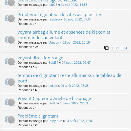
Dernier message par
fefe27
«
11 mai 2023, 14:58
Problème régulateur de vitesse… plus rien
Dernier message par
resideur
«
10 nov. 2022, 07:54
Réponses :
4
voyant airbag allumé et absences de klaxon et
commandes au volant
Dernier message par
Vonvon
«
02 oct. 2022, 18:18
Réponses :
98
1
2
3
4
voyant direction rouge
Dernier message par
Sebi64
«
04 sept. 2022, 09:47
Réponses :
6
temoin de clignotant reste allumer sur le tableau de
bord
Dernier message par
bolem
«
29 août 2022, 23:35
Réponses :
4
Voyant Capteur d'Angle de braquage
Dernier message par
Sly83
«
18 août 2022, 22:39
Réponses :
4
Problème clignotant
Dernier message par
Papy suz
«
03 août 2022, 12:01
Réponses :
20