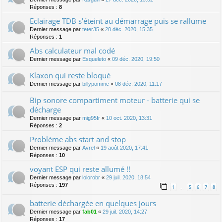
Réponses :
8
Eclairage TDB s'éteint au démarrage puis se rallume
Dernier message par
teter35
«
20 déc. 2020, 15:35
Réponses :
1
Abs calculateur mal codé
Dernier message par
Esqueleto
«
09 déc. 2020, 19:50
Klaxon qui reste bloqué
Dernier message par
billypomme
«
08 déc. 2020, 11:17
Bip sonore compartiment moteur - batterie qui se
décharge
Dernier message par
mig95fr
«
10 oct. 2020, 13:31
Réponses :
2
Problème abs start and stop
Dernier message par
Avrel
«
19 août 2020, 17:41
Réponses :
10
voyant ESP qui reste allumé !!
Dernier message par
lolorobr
«
29 juil. 2020, 18:54
Réponses :
197
1
5
6
7
8
…
batterie déchargée en quelques jours
Dernier message par
fab01
«
29 juil. 2020, 14:27
Réponses :
17