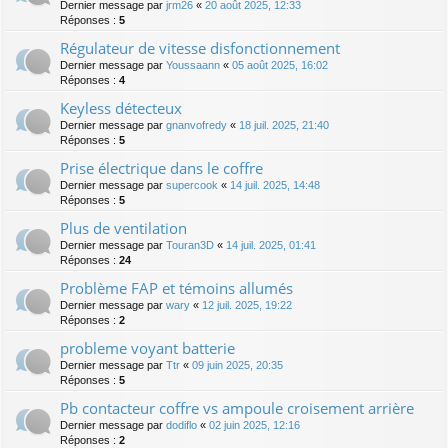
Dernier message par
jrm26
«
20 août 2025, 12:33
Réponses :
5
Régulateur de vitesse disfonctionnement
Dernier message par
Youssaann
«
05 août 2025, 16:02
Réponses :
4
Keyless détecteux
Dernier message par
gnanvofredy
«
18 juil. 2025, 21:40
Réponses :
5
Prise électrique dans le coffre
Dernier message par
supercook
«
14 juil. 2025, 14:48
Réponses :
5
Plus de ventilation
Dernier message par
Touran3D
«
14 juil. 2025, 01:41
Réponses :
24
Problème FAP et témoins allumés
Dernier message par
wary
«
12 juil. 2025, 19:22
Réponses :
2
probleme voyant batterie
Dernier message par
Ttr
«
09 juin 2025, 20:35
Réponses :
5
Pb contacteur coffre vs ampoule croisement arrière
Dernier message par
dodiflo
«
02 juin 2025, 12:16
Réponses :
2