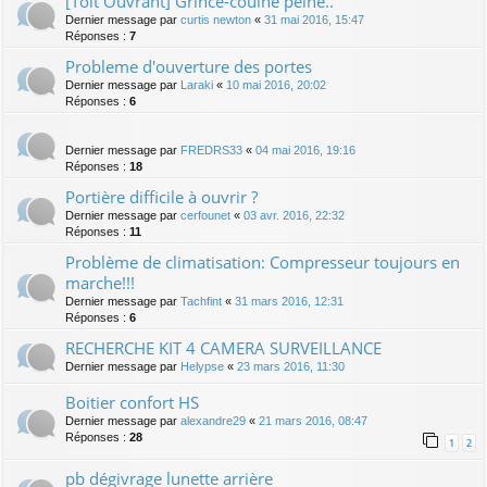
[Toit Ouvrant] Grince-couine peine..
Dernier message par
curtis newton
«
31 mai 2016, 15:47
Réponses :
7
Probleme d'ouverture des portes
Dernier message par
Laraki
«
10 mai 2016, 20:02
Réponses :
6
Dernier message par
FREDRS33
«
04 mai 2016, 19:16
Réponses :
18
Portière difficile à ouvrir ?
Dernier message par
cerfounet
«
03 avr. 2016, 22:32
Réponses :
11
Problème de climatisation: Compresseur toujours en
marche!!!
Dernier message par
Tachfint
«
31 mars 2016, 12:31
Réponses :
6
RECHERCHE KIT 4 CAMERA SURVEILLANCE
Dernier message par
Helypse
«
23 mars 2016, 11:30
Boitier confort HS
Dernier message par
alexandre29
«
21 mars 2016, 08:47
Réponses :
28
1
2
pb dégivrage lunette arrière