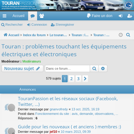
TouranPassion
Accueil
Faire un don
Le forum des propriétaires ou futurs acquéreurs du Volkswagen Touran
cc
Rechercher
or
Connexion
e
S’enregistrer
on
’e
ès
u
m
ne
nr
R
Accueil
Index du forum
Le touran dans ses versions I (V1 V2 V3) et II ...
Touran : les équipements électriques et électroniques
Touran : problèmes touchant les équipements électriques et électroniques
e
ra
m
br
xi
eg
Touran : problèmes touchant les équipements
c
pi
s
es
on
ist
électriques et électroniques
h
de
re
e
Modérateur :
Modérateurs
Rechercher
Recherche av
Nouveau sujet
r
r
c
2
3
1
Suivante
579 sujets
h
e
Annonces
r
TouranPassion et les réseaux sociaux (Facebook,
Twitter, ...)
Dernier message par
gnanvofredy
«
13 oct. 2025, 16:19
Posté dans
Fonctionnement du site : avis, demande, observations, ...
Réponses :
6
Guide pour les nouveaux ( et anciens ) membres :)
Dernier message par
jef10
«
10 mars 2013, 09:39