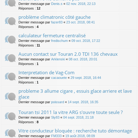
Dernier message par
Denis.s
«
02 nov. 2018, 22:13
Réponses :
12
problème climatronic côté gauche
Dernier message par
fazer83
«
23 oct. 2018, 08:41
Réponses :
4
calculateur fermeture centralisé
Dernier message par
fredischum
«
09 oct. 2018, 17:22
Réponses :
11
Aucun contact sur Touran 2.0 TDI 136 chevaux
Dernier message par
Arklenski
«
08 oct. 2018, 20:01
Réponses :
1
Interpretation de Vag-Com
Dernier message par
cacaouete
«
29 sept. 2018, 16:44
Réponses :
1
probleme 3 allume cigare , essuis glace arriere et lave
glace
Dernier message par
poissard
«
14 sept. 2018, 16:35
Touran tsi 2011 la vitre ARG s'ouvre toute seule ?
Dernier message par
Sly83
«
04 sept. 2018, 21:18
Réponses :
8
Vitre conducteur bloquée : recherche tuto démontage
Dernier message par
FM333
«
19 août 2018, 08:09