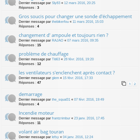
Dernier message par
Sly83
«
12 mars 2016, 20:25
Réponses :
3
Gros soucis pour changer une sonde d'échappement
Dernier message par
thebikerfou
«
11 mars 2016, 15:03
Réponses :
4
changement d' ampoule et toujours rien ?
Dernier message par
RAJAO
«
07 mars 2016, 09:35
Réponses :
15
problème de chauffage
Dernier message par
Titi63
«
28 févr. 2016, 19:20
Réponses :
12
les ventilateurs s'enclenchent après contact ?
Dernier message par
glem
«
15 févr. 2016, 17:33
Réponses :
47
1
2
demarrage
Dernier message par
the_squal31
«
07 févr. 2016, 19:49
Réponses :
4
Incendie moteur
Dernier message par
frantzrimbur
«
23 janv. 2016, 17:45
Réponses :
11
volant air bag touran
Dernier message par
lefsy
«
04 janv. 2016, 12:24