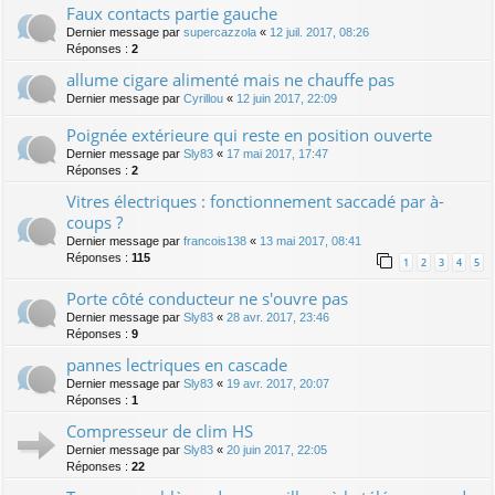
Faux contacts partie gauche
Dernier message par
supercazzola
«
12 juil. 2017, 08:26
Réponses :
2
allume cigare alimenté mais ne chauffe pas
Dernier message par
Cyrillou
«
12 juin 2017, 22:09
Poignée extérieure qui reste en position ouverte
Dernier message par
Sly83
«
17 mai 2017, 17:47
Réponses :
2
Vitres électriques : fonctionnement saccadé par à-
coups ?
Dernier message par
francois138
«
13 mai 2017, 08:41
Réponses :
115
1
2
3
4
5
Porte côté conducteur ne s'ouvre pas
Dernier message par
Sly83
«
28 avr. 2017, 23:46
Réponses :
9
pannes lectriques en cascade
Dernier message par
Sly83
«
19 avr. 2017, 20:07
Réponses :
1
Compresseur de clim HS
Dernier message par
Sly83
«
20 juin 2017, 22:05
Réponses :
22