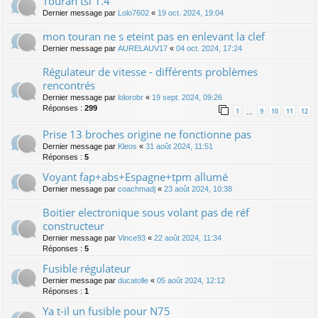
Touran tsi 1.4
Dernier message par
Lolo7602
«
19 oct. 2024, 19:04
mon touran ne s eteint pas en enlevant la clef
Dernier message par
AURELAUV17
«
04 oct. 2024, 17:24
Régulateur de vitesse - différents problèmes
rencontrés
Dernier message par
lolorobr
«
19 sept. 2024, 09:26
Réponses :
299
1
9
10
11
12
…
Prise 13 broches origine ne fonctionne pas
Dernier message par
Kleos
«
31 août 2024, 11:51
Réponses :
5
Voyant fap+abs+Espagne+tpm allumé
Dernier message par
coachmadj
«
23 août 2024, 10:38
Boitier electronique sous volant pas de réf
constructeur
Dernier message par
Vince93
«
22 août 2024, 11:34
Réponses :
5
Fusible régulateur
Dernier message par
ducatolle
«
05 août 2024, 12:12
Réponses :
1
Ya t-il un fusible pour N75