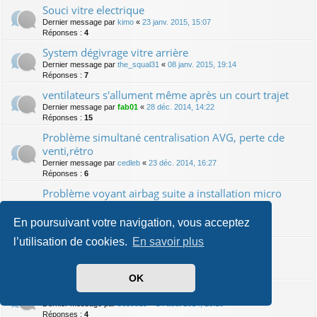
Souci vitre electrique
Dernier message par
kimo
«
23 janv. 2015, 15:07
Réponses :
4
System dégivrage vitre arrière
Dernier message par
the_squal31
«
08 janv. 2015, 19:14
Réponses :
7
ventilateurs s'allument même après un court trajet
Dernier message par
fab01
«
28 déc. 2014, 14:22
Réponses :
15
Problème simultané centralisation AVG, perte cde
venti,rétro
Dernier message par
cedleb
«
23 déc. 2014, 16:27
Réponses :
6
Problème voyant airbag suite a installation micro
rns315
Dernier message par
Legremlins_Keitaro
«
15 nov. 2014, 21:47
En poursuivant votre navigation, vous acceptez
Réponses :
2
l’utilisation de cookies.
En savoir plus
pb de radar de recul
Dernier message par
micka23220
«
13 sept. 2014, 21:43
Réponses :
4
OK
mon toutou ne demarre plus
Dernier message par
seb9519
«
14 août 2014, 20:18
Réponses :
4