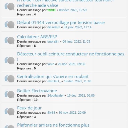
recherche aide valise
Dernier message par
fab01
«
08 févr. 2022, 12:59
Réponses :
4
Défaut 01444 verrouillage par tension basse
Dernier message par
dieseliste
«
31 janv. 2022, 17:14
Calculateur ABS/ESP
Dernier message par
suprajim
«
06 janv. 2022, 11:03
Réponses :
8
Détecteur oubli ceinture conducteur ne fonctionne pas
!
Dernier message par
veve
«
29 déc. 2021, 09:50
Réponses :
5
Centralisation qui s'ouvre en roulant
Dernier message par
NerDeD_
«
19 déc. 2021, 11:18
Boitier Electrovanne
Dernier message par
14outlander
«
18 déc. 2021, 05:06
Réponses :
19
Feux de jour
Dernier message par
Sly83
«
30 nov. 2021, 20:09
Réponses :
3
Plafonnier arriere ne fonctionne plus