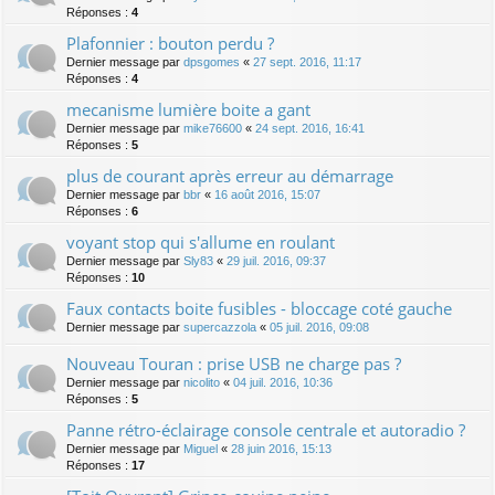
Réponses :
4
Plafonnier : bouton perdu ?
Dernier message par
dpsgomes
«
27 sept. 2016, 11:17
Réponses :
4
mecanisme lumière boite a gant
Dernier message par
mike76600
«
24 sept. 2016, 16:41
Réponses :
5
plus de courant après erreur au démarrage
Dernier message par
bbr
«
16 août 2016, 15:07
Réponses :
6
voyant stop qui s'allume en roulant
Dernier message par
Sly83
«
29 juil. 2016, 09:37
Réponses :
10
Faux contacts boite fusibles - bloccage coté gauche
Dernier message par
supercazzola
«
05 juil. 2016, 09:08
Nouveau Touran : prise USB ne charge pas ?
Dernier message par
nicolito
«
04 juil. 2016, 10:36
Réponses :
5
Panne rétro-éclairage console centrale et autoradio ?
Dernier message par
Miguel
«
28 juin 2016, 15:13
Réponses :
17