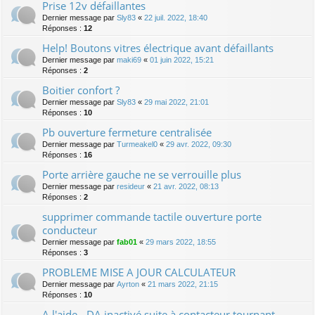
Prise 12v défaillantes
Dernier message par
Sly83
«
22 juil. 2022, 18:40
Réponses :
12
Help! Boutons vitres électrique avant défaillants
Dernier message par
maki69
«
01 juin 2022, 15:21
Réponses :
2
Boitier confort ?
Dernier message par
Sly83
«
29 mai 2022, 21:01
Réponses :
10
Pb ouverture fermeture centralisée
Dernier message par
Turmeakel0
«
29 avr. 2022, 09:30
Réponses :
16
Porte arrière gauche ne se verrouille plus
Dernier message par
resideur
«
21 avr. 2022, 08:13
Réponses :
2
supprimer commande tactile ouverture porte
conducteur
Dernier message par
fab01
«
29 mars 2022, 18:55
Réponses :
3
PROBLEME MISE A JOUR CALCULATEUR
Dernier message par
Ayrton
«
21 mars 2022, 21:15
Réponses :
10
A l'aide - DA inactivé suite à contacteur tournant -