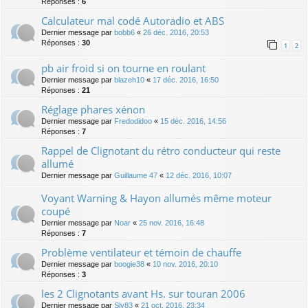
Réponses :
6
Calculateur mal codé Autoradio et ABS
Dernier message par
bobb6
«
26 déc. 2016, 20:53
Réponses :
30
1
2
pb air froid si on tourne en roulant
Dernier message par
blazeh10
«
17 déc. 2016, 16:50
Réponses :
21
Réglage phares xénon
Dernier message par
Fredodidoo
«
15 déc. 2016, 14:56
Réponses :
7
Rappel de Clignotant du rétro conducteur qui reste
allumé
Dernier message par
Guillaume 47
«
12 déc. 2016, 10:07
Voyant Warning & Hayon allumés même moteur
coupé
Dernier message par
Noar
«
25 nov. 2016, 16:48
Réponses :
7
Problème ventilateur et témoin de chauffe
Dernier message par
boogie38
«
10 nov. 2016, 20:10
Réponses :
3
les 2 Clignotants avant Hs. sur touran 2006
Dernier message par
Sly83
«
21 oct. 2016, 23:34