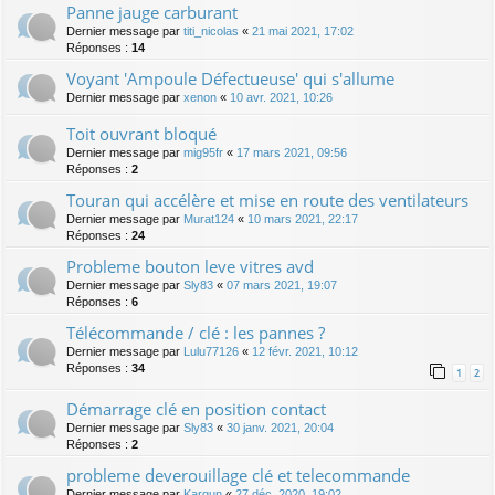
Panne jauge carburant
Dernier message par
titi_nicolas
«
21 mai 2021, 17:02
Réponses :
14
Voyant 'Ampoule Défectueuse' qui s'allume
Dernier message par
xenon
«
10 avr. 2021, 10:26
Toit ouvrant bloqué
Dernier message par
mig95fr
«
17 mars 2021, 09:56
Réponses :
2
Touran qui accélère et mise en route des ventilateurs
Dernier message par
Murat124
«
10 mars 2021, 22:17
Réponses :
24
Probleme bouton leve vitres avd
Dernier message par
Sly83
«
07 mars 2021, 19:07
Réponses :
6
Télécommande / clé : les pannes ?
Dernier message par
Lulu77126
«
12 févr. 2021, 10:12
Réponses :
34
1
2
Démarrage clé en position contact
Dernier message par
Sly83
«
30 janv. 2021, 20:04
Réponses :
2
probleme deverouillage clé et telecommande
Dernier message par
Kargun
«
27 déc. 2020, 19:02