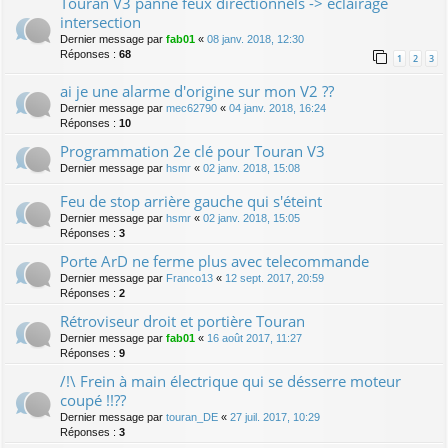
Touran V3 panne feux directionnels -> eclairage
intersection
Dernier message par
fab01
«
08 janv. 2018, 12:30
Réponses :
68
1
2
3
ai je une alarme d'origine sur mon V2 ??
Dernier message par
mec62790
«
04 janv. 2018, 16:24
Réponses :
10
Programmation 2e clé pour Touran V3
Dernier message par
hsmr
«
02 janv. 2018, 15:08
Feu de stop arrière gauche qui s'éteint
Dernier message par
hsmr
«
02 janv. 2018, 15:05
Réponses :
3
Porte ArD ne ferme plus avec telecommande
Dernier message par
Franco13
«
12 sept. 2017, 20:59
Réponses :
2
Rétroviseur droit et portière Touran
Dernier message par
fab01
«
16 août 2017, 11:27
Réponses :
9
/!\ Frein à main électrique qui se désserre moteur
coupé !!??
Dernier message par
touran_DE
«
27 juil. 2017, 10:29
Réponses :
3