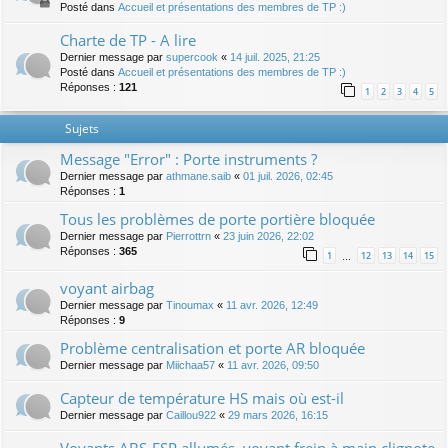
Posté dans
Accueil et présentations des membres de TP :)
Charte de TP - A lire
Dernier message par
supercook
«
14 juil. 2025, 21:25
Posté dans
Accueil et présentations des membres de TP :)
Réponses :
121
1
2
3
4
5
Sujets
Message "Error" : Porte instruments ?
Dernier message par
athmane.saib
«
01 juil. 2026, 02:45
Réponses :
1
Tous les problèmes de porte portière bloquée
Dernier message par
Pierrottrn
«
23 juin 2026, 22:02
Réponses :
365
1
12
13
14
15
…
voyant airbag
Dernier message par
Tinoumax
«
11 avr. 2026, 12:49
Réponses :
9
Problème centralisation et porte AR bloquée
Dernier message par
Miichaa57
«
11 avr. 2026, 09:50
Capteur de température HS mais où est-il
Dernier message par
Caillou922
«
29 mars 2026, 16:15