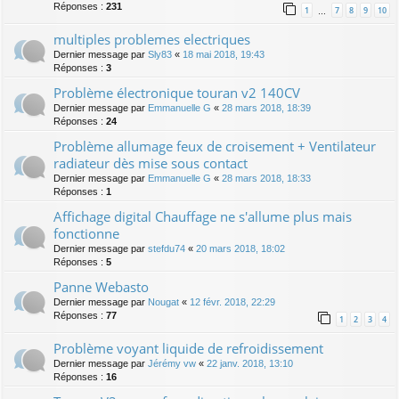
Réponses :
231
1
7
8
9
10
…
multiples problemes electriques
Dernier message par
Sly83
«
18 mai 2018, 19:43
Réponses :
3
Problème électronique touran v2 140CV
Dernier message par
Emmanuelle G
«
28 mars 2018, 18:39
Réponses :
24
Problème allumage feux de croisement + Ventilateur
radiateur dès mise sous contact
Dernier message par
Emmanuelle G
«
28 mars 2018, 18:33
Réponses :
1
Affichage digital Chauffage ne s'allume plus mais
fonctionne
Dernier message par
stefdu74
«
20 mars 2018, 18:02
Réponses :
5
Panne Webasto
Dernier message par
Nougat
«
12 févr. 2018, 22:29
Réponses :
77
1
2
3
4
Problème voyant liquide de refroidissement
Dernier message par
Jérémy vw
«
22 janv. 2018, 13:10
Réponses :
16