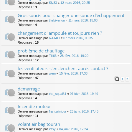
Dernier message par
Sly83
«
12 mars 2016, 20:25
Réponses :
3
Gros soucis pour changer une sonde d'échappement
Dernier message par
thebikerfou
«
11 mars 2016, 15:03
Réponses :
4
changement d' ampoule et toujours rien ?
Dernier message par
RAJAO
«
07 mars 2016, 09:35
Réponses :
15
problème de chauffage
Dernier message par
Titi63
«
28 févr. 2016, 19:20
Réponses :
12
les ventilateurs s'enclenchent après contact ?
Dernier message par
glem
«
15 févr. 2016, 17:33
Réponses :
47
1
2
demarrage
Dernier message par
the_squal31
«
07 févr. 2016, 19:49
Réponses :
4
Incendie moteur
Dernier message par
frantzrimbur
«
23 janv. 2016, 17:45
Réponses :
11
volant air bag touran
Dernier message par
lefsy
«
04 janv. 2016, 12:24