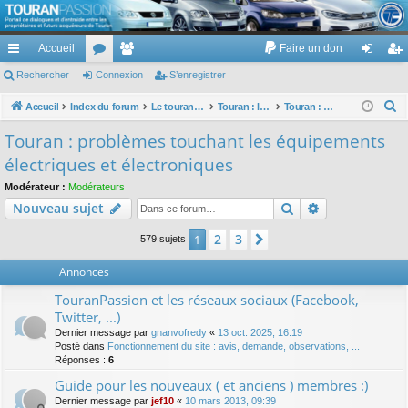
TouranPassion
Accueil
Faire un don
Le forum des propriétaires ou futurs acquéreurs du Volkswagen Touran
cc
Rechercher
or
Connexion
e
S’enregistrer
on
’e
ès
u
m
ne
nr
R
Accueil
Index du forum
Le touran dans ses versions I (V1 V2 V3) et II ...
Touran : les équipements électriques et électroniques
Touran : problèmes touchant les équipements électriques et électroniques
e
ra
m
br
xi
eg
Touran : problèmes touchant les équipements
c
pi
s
es
on
ist
électriques et électroniques
h
de
re
e
Modérateur :
Modérateurs
Rechercher
Recherche av
Nouveau sujet
r
r
c
2
3
1
Suivante
579 sujets
h
e
Annonces
r
TouranPassion et les réseaux sociaux (Facebook,
Twitter, ...)
Dernier message par
gnanvofredy
«
13 oct. 2025, 16:19
Posté dans
Fonctionnement du site : avis, demande, observations, ...
Réponses :
6
Guide pour les nouveaux ( et anciens ) membres :)
Dernier message par
jef10
«
10 mars 2013, 09:39