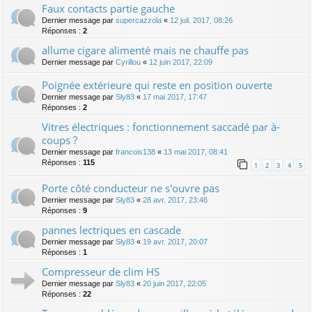
Faux contacts partie gauche
Dernier message par
supercazzola
«
12 juil. 2017, 08:26
Réponses :
2
allume cigare alimenté mais ne chauffe pas
Dernier message par
Cyrillou
«
12 juin 2017, 22:09
Poignée extérieure qui reste en position ouverte
Dernier message par
Sly83
«
17 mai 2017, 17:47
Réponses :
2
Vitres électriques : fonctionnement saccadé par à-
coups ?
Dernier message par
francois138
«
13 mai 2017, 08:41
Réponses :
115
1
2
3
4
5
Porte côté conducteur ne s'ouvre pas
Dernier message par
Sly83
«
28 avr. 2017, 23:46
Réponses :
9
pannes lectriques en cascade
Dernier message par
Sly83
«
19 avr. 2017, 20:07
Réponses :
1
Compresseur de clim HS
Dernier message par
Sly83
«
20 juin 2017, 22:05
Réponses :
22