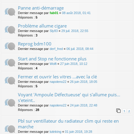
Panne anti-démarrage
Dernier message par
fab01
«
08 août 2018, 01:41
Réponses :
5
Problème allume cigare
Dernier message par
Sly83
«
29 juil. 2018, 22:55
Réponses :
3
Reprog bdm100
Dernier message par
derf_fred
«
06 juil. 2018, 08:44
Start and Stop ne fonctionne plus
Dernier message par
Wolfi
«
27 juin 2018, 10:12
Réponses :
4
Fermer et ouvrir les vitres ...avec la clé
Dernier message par
napoleno22
«
26 juin 2018, 18:05
Réponses :
5
Voyant 'Ampoule Défectueuse' qui s'allume puis...
s'eteint..
Dernier message par
napoleno22
«
24 juin 2018, 22:48
Réponses :
28
1
2
Pbl sur ventillateur du radiateur clim qui reste en
marche
Dernier message par
lutinking
«
01 juin 2018, 19:28