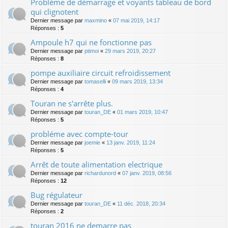
Problème de démarrage et voyants tableau de bord
qui clignotent
Dernier message par
maxmino
«
07 mai 2019, 14:17
Réponses :
5
Ampoule h7 qui ne fonctionne pas
Dernier message par
ptimoi
«
29 mars 2019, 20:27
Réponses :
8
pompe auxiliaire circuit refroidissement
Dernier message par
tomaselli
«
09 mars 2019, 13:34
Réponses :
4
Touran ne s'arrête plus.
Dernier message par
touran_DE
«
01 mars 2019, 10:47
Réponses :
5
probléme avec compte-tour
Dernier message par
joemie
«
13 janv. 2019, 11:24
Réponses :
5
Arrêt de toute alimentation electrique
Dernier message par
richardunord
«
07 janv. 2019, 08:56
Réponses :
12
Bug régulateur
Dernier message par
touran_DE
«
11 déc. 2018, 20:34
Réponses :
2
touran 2016 ne demarre pas