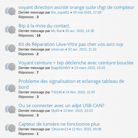
voyant direction assisté orange suite chgt de compteur
Dernier message par
the_squal31
«
03 mai 2015, 17:28
Réponses :
3
Bip à la mise du contact.
Dernier message par
Mc Rai
«
25 avr. 2015, 14:38
Réponses :
14
Kit de Réparation Lève-Vitre pas cher vos avis svp
Dernier message par
smorvan
«
02 avr. 2015, 11:16
Réponses :
2
Voyant ceinture + bip déclenche avec ceinture bouclée
Dernier message par
BugsBUNNY
«
13 mars 2015, 19:16
Réponses :
7
Probleme des signalisation et eclairage tableau de
bord
Dernier message par
TSI140
«
14 févr. 2015, 11:50
Réponses :
3
Ou se connecter avec un adpt USB-CAN?
Dernier message par
Sly83
«
13 févr. 2015, 22:03
Réponses :
3
Capteur de lumière ne fonctionne plus
Dernier message par
13touran13
«
12 févr. 2015, 00:08
Réponses :
1