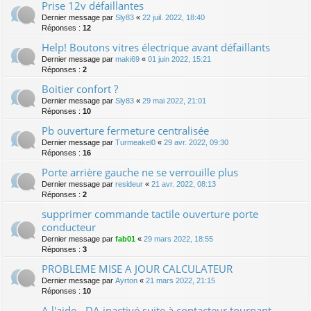
Prise 12v défaillantes
Dernier message par
Sly83
«
22 juil. 2022, 18:40
Réponses :
12
Help! Boutons vitres électrique avant défaillants
Dernier message par
maki69
«
01 juin 2022, 15:21
Réponses :
2
Boitier confort ?
Dernier message par
Sly83
«
29 mai 2022, 21:01
Réponses :
10
Pb ouverture fermeture centralisée
Dernier message par
Turmeakel0
«
29 avr. 2022, 09:30
Réponses :
16
Porte arrière gauche ne se verrouille plus
Dernier message par
resideur
«
21 avr. 2022, 08:13
Réponses :
2
supprimer commande tactile ouverture porte
conducteur
Dernier message par
fab01
«
29 mars 2022, 18:55
Réponses :
3
PROBLEME MISE A JOUR CALCULATEUR
Dernier message par
Ayrton
«
21 mars 2022, 21:15
Réponses :
10
A l'aide - DA inactivé suite à contacteur tournant -