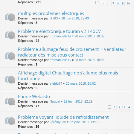
Réponses :
231
1
7
8
9
10
…
multiples problemes electriques
Dernier message par
Sly83
«
18 mai 2018, 19:43
Réponses :
3
Problème électronique touran v2 140CV
Dernier message par
Emmanuelle G
«
28 mars 2018, 18:39
Réponses :
24
Problème allumage feux de croisement + Ventilateur
radiateur dès mise sous contact
Dernier message par
Emmanuelle G
«
28 mars 2018, 18:33
Réponses :
1
Affichage digital Chauffage ne s'allume plus mais
fonctionne
Dernier message par
stefdu74
«
20 mars 2018, 18:02
Réponses :
5
Panne Webasto
Dernier message par
Nougat
«
12 févr. 2018, 22:29
Réponses :
77
1
2
3
4
Problème voyant liquide de refroidissement
Dernier message par
Jérémy vw
«
22 janv. 2018, 13:10
Réponses :
16