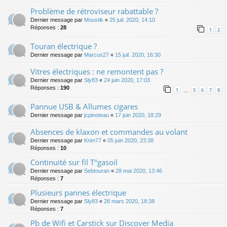
Problème de rétroviseur rabattable ?
Dernier message par
Moustik
«
25 juil. 2020, 14:10
Réponses :
28
1
2
Touran électrique ?
Dernier message par
Marcus27
«
15 juil. 2020, 16:30
Vitres électriques : ne remontent pas ?
Dernier message par
Sly83
«
24 juin 2020, 17:03
Réponses :
190
1
5
6
7
8
…
Pannue USB & Allumes cigares
Dernier message par
jcpinoteau
«
17 juin 2020, 18:29
Absences de klaxon et commandes au volant
Dernier message par
Krim77
«
05 juin 2020, 23:38
Réponses :
10
Continuité sur fil T°gasoil
Dernier message par
Sebtouran
«
28 mai 2020, 13:46
Réponses :
7
Plusieurs pannes électrique
Dernier message par
Sly83
«
28 mars 2020, 18:38
Réponses :
7
Pb de Wifi et Carstick sur Discover Media