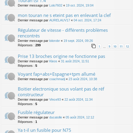
Touran tsi 1.4
Dernier message par
Lolo7602
«
19 oct. 2024, 19:04
mon touran ne s eteint pas en enlevant la clef
Dernier message par
AURELAUV17
«
04 oct. 2024, 17:24
Régulateur de vitesse - différents problèmes
rencontrés
Dernier message par
lolorobr
«
19 sept. 2024, 09:26
Réponses :
299
1
9
10
11
12
…
Prise 13 broches origine ne fonctionne pas
Dernier message par
Kleos
«
31 août 2024, 11:51
Réponses :
5
Voyant fap+abs+Espagne+tpm allumé
Dernier message par
coachmadj
«
23 août 2024, 10:38
Boitier electronique sous volant pas de réf
constructeur
Dernier message par
Vince93
«
22 août 2024, 11:34
Réponses :
5
Fusible régulateur
Dernier message par
ducatolle
«
05 août 2024, 12:12
Réponses :
1
Ya t-il un fusible pour N75