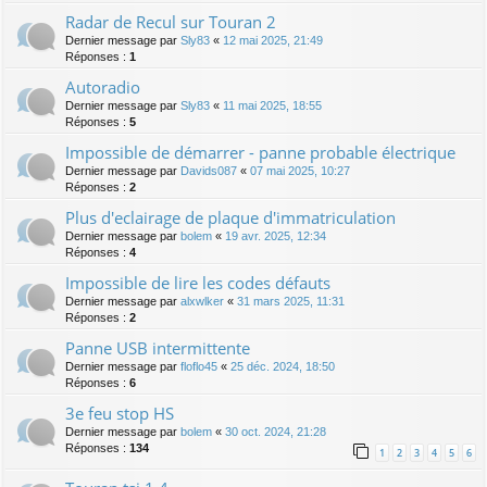
Radar de Recul sur Touran 2
Dernier message par
Sly83
«
12 mai 2025, 21:49
Réponses :
1
Autoradio
Dernier message par
Sly83
«
11 mai 2025, 18:55
Réponses :
5
Impossible de démarrer - panne probable électrique
Dernier message par
Davids087
«
07 mai 2025, 10:27
Réponses :
2
Plus d'eclairage de plaque d'immatriculation
Dernier message par
bolem
«
19 avr. 2025, 12:34
Réponses :
4
Impossible de lire les codes défauts
Dernier message par
alxwlker
«
31 mars 2025, 11:31
Réponses :
2
Panne USB intermittente
Dernier message par
floflo45
«
25 déc. 2024, 18:50
Réponses :
6
3e feu stop HS
Dernier message par
bolem
«
30 oct. 2024, 21:28
Réponses :
134
1
2
3
4
5
6