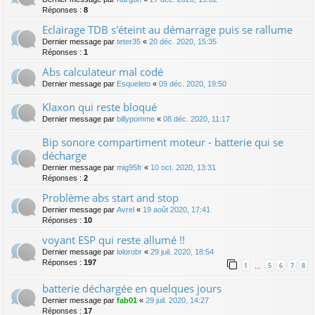
Réponses :
8
Eclairage TDB s'éteint au démarrage puis se rallume
Dernier message par
teter35
«
20 déc. 2020, 15:35
Réponses :
1
Abs calculateur mal codé
Dernier message par
Esqueleto
«
09 déc. 2020, 19:50
Klaxon qui reste bloqué
Dernier message par
billypomme
«
08 déc. 2020, 11:17
Bip sonore compartiment moteur - batterie qui se
décharge
Dernier message par
mig95fr
«
10 oct. 2020, 13:31
Réponses :
2
Problème abs start and stop
Dernier message par
Avrel
«
19 août 2020, 17:41
Réponses :
10
voyant ESP qui reste allumé !!
Dernier message par
lolorobr
«
29 juil. 2020, 18:54
Réponses :
197
1
5
6
7
8
…
batterie déchargée en quelques jours
Dernier message par
fab01
«
29 juil. 2020, 14:27
Réponses :
17