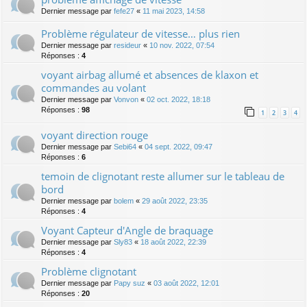
Dernier message par
fefe27
«
11 mai 2023, 14:58
Problème régulateur de vitesse… plus rien
Dernier message par
resideur
«
10 nov. 2022, 07:54
Réponses :
4
voyant airbag allumé et absences de klaxon et
commandes au volant
Dernier message par
Vonvon
«
02 oct. 2022, 18:18
Réponses :
98
1
2
3
4
voyant direction rouge
Dernier message par
Sebi64
«
04 sept. 2022, 09:47
Réponses :
6
temoin de clignotant reste allumer sur le tableau de
bord
Dernier message par
bolem
«
29 août 2022, 23:35
Réponses :
4
Voyant Capteur d'Angle de braquage
Dernier message par
Sly83
«
18 août 2022, 22:39
Réponses :
4
Problème clignotant
Dernier message par
Papy suz
«
03 août 2022, 12:01
Réponses :
20