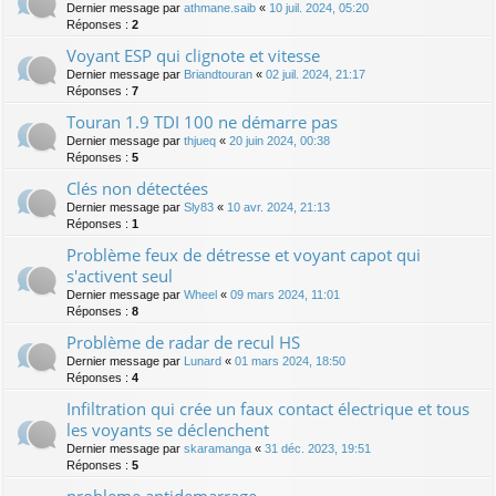
Dernier message par
athmane.saib
«
10 juil. 2024, 05:20
Réponses :
2
Voyant ESP qui clignote et vitesse
Dernier message par
Briandtouran
«
02 juil. 2024, 21:17
Réponses :
7
Touran 1.9 TDI 100 ne démarre pas
Dernier message par
thjueq
«
20 juin 2024, 00:38
Réponses :
5
Clés non détectées
Dernier message par
Sly83
«
10 avr. 2024, 21:13
Réponses :
1
Problème feux de détresse et voyant capot qui
s'activent seul
Dernier message par
Wheel
«
09 mars 2024, 11:01
Réponses :
8
Problème de radar de recul HS
Dernier message par
Lunard
«
01 mars 2024, 18:50
Réponses :
4
Infiltration qui crée un faux contact électrique et tous
les voyants se déclenchent
Dernier message par
skaramanga
«
31 déc. 2023, 19:51
Réponses :
5
probleme antidemarrage