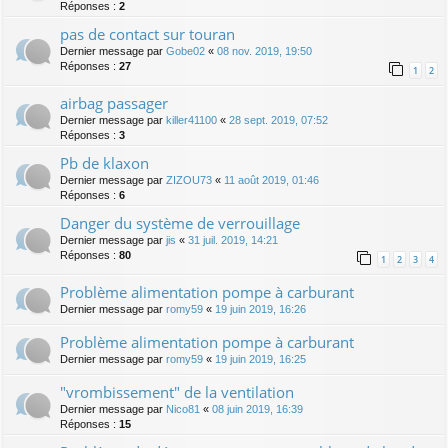
Réponses :
2
pas de contact sur touran
Dernier message par
Gobe02
«
08 nov. 2019, 19:50
Réponses :
27
1
2
airbag passager
Dernier message par
killer41100
«
28 sept. 2019, 07:52
Réponses :
3
Pb de klaxon
Dernier message par
ZIZOU73
«
11 août 2019, 01:46
Réponses :
6
Danger du système de verrouillage
Dernier message par
jis
«
31 juil. 2019, 14:21
Réponses :
80
1
2
3
4
Problème alimentation pompe à carburant
Dernier message par
romy59
«
19 juin 2019, 16:26
Problème alimentation pompe à carburant
Dernier message par
romy59
«
19 juin 2019, 16:25
"vrombissement" de la ventilation
Dernier message par
Nico81
«
08 juin 2019, 16:39
Réponses :
15