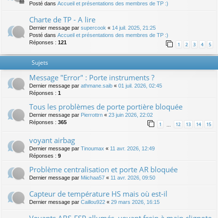
Posté dans
Accueil et présentations des membres de TP :)
Charte de TP - A lire
Dernier message par
supercook
«
14 juil. 2025, 21:25
Posté dans
Accueil et présentations des membres de TP :)
Réponses :
121
1
2
3
4
5
Sujets
Message "Error" : Porte instruments ?
Dernier message par
athmane.saib
«
01 juil. 2026, 02:45
Réponses :
1
Tous les problèmes de porte portière bloquée
Dernier message par
Pierrottrn
«
23 juin 2026, 22:02
Réponses :
365
1
12
13
14
15
…
voyant airbag
Dernier message par
Tinoumax
«
11 avr. 2026, 12:49
Réponses :
9
Problème centralisation et porte AR bloquée
Dernier message par
Miichaa57
«
11 avr. 2026, 09:50
Capteur de température HS mais où est-il
Dernier message par
Caillou922
«
29 mars 2026, 16:15