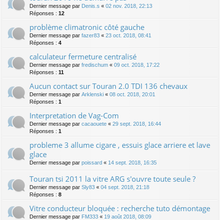
Dernier message par
Denis.s
«
02 nov. 2018, 22:13
Réponses :
12
problème climatronic côté gauche
Dernier message par
fazer83
«
23 oct. 2018, 08:41
Réponses :
4
calculateur fermeture centralisé
Dernier message par
fredischum
«
09 oct. 2018, 17:22
Réponses :
11
Aucun contact sur Touran 2.0 TDI 136 chevaux
Dernier message par
Arklenski
«
08 oct. 2018, 20:01
Réponses :
1
Interpretation de Vag-Com
Dernier message par
cacaouete
«
29 sept. 2018, 16:44
Réponses :
1
probleme 3 allume cigare , essuis glace arriere et lave
glace
Dernier message par
poissard
«
14 sept. 2018, 16:35
Touran tsi 2011 la vitre ARG s'ouvre toute seule ?
Dernier message par
Sly83
«
04 sept. 2018, 21:18
Réponses :
8
Vitre conducteur bloquée : recherche tuto démontage
Dernier message par
FM333
«
19 août 2018, 08:09