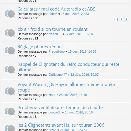
Réponses :
6
Calculateur mal codé Autoradio et ABS
Dernier message par
bobb6
«
26 déc. 2016, 20:53
Réponses :
30
1
2
pb air froid si on tourne en roulant
Dernier message par
blazeh10
«
17 déc. 2016, 16:50
Réponses :
21
Réglage phares xénon
Dernier message par
Fredodidoo
«
15 déc. 2016, 14:56
Réponses :
7
Rappel de Clignotant du rétro conducteur qui reste
allumé
Dernier message par
Guillaume 47
«
12 déc. 2016, 10:07
Voyant Warning & Hayon allumés même moteur
coupé
Dernier message par
Noar
«
25 nov. 2016, 16:48
Réponses :
7
Problème ventilateur et témoin de chauffe
Dernier message par
boogie38
«
10 nov. 2016, 20:10
Réponses :
3
les 2 Clignotants avant Hs. sur touran 2006
Dernier message par
Sly83
«
21 oct. 2016, 23:34