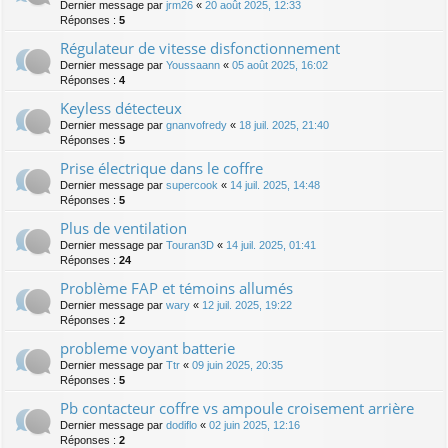
Dernier message par
jrm26
«
20 août 2025, 12:33
Réponses :
5
Régulateur de vitesse disfonctionnement
Dernier message par
Youssaann
«
05 août 2025, 16:02
Réponses :
4
Keyless détecteux
Dernier message par
gnanvofredy
«
18 juil. 2025, 21:40
Réponses :
5
Prise électrique dans le coffre
Dernier message par
supercook
«
14 juil. 2025, 14:48
Réponses :
5
Plus de ventilation
Dernier message par
Touran3D
«
14 juil. 2025, 01:41
Réponses :
24
Problème FAP et témoins allumés
Dernier message par
wary
«
12 juil. 2025, 19:22
Réponses :
2
probleme voyant batterie
Dernier message par
Ttr
«
09 juin 2025, 20:35
Réponses :
5
Pb contacteur coffre vs ampoule croisement arrière
Dernier message par
dodiflo
«
02 juin 2025, 12:16
Réponses :
2