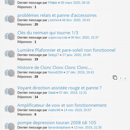
Dernier message par
Philipb
«
06 mars 2020, 09:16
Réponses :
1
problèmes relais et panne d'accessoires
Dernier message par
j.michel
«
06 févr. 2020, 18:43
Réponses :
20
Clés du neiman qui tourne 1/3
Dernier message par
supercazzola
«
06 févr. 2020, 15:37
Réponses :
1
Lumière Plafonnier et pare-soleil non fonctionnel
Dernier message par
Sebg17
«
27 janv. 2020, 10:49
Réponses :
19
Histoire de Clonc Clonc Clonc Clonc....
Dernier message par
Nono6259
«
27 déc. 2019, 19:41
Réponses :
29
1
2
Voyant direction assistée rouge et panne ?
Dernier message par
Salali
«
07 déc. 2019, 12:31
Réponses :
14
Amplificateur de voix et son fonctionnement
Dernier message par
mathz68
«
14 nov. 2019, 20:57
Réponses :
6
pompe depression touran 2008 tdi 105
Dernier message par
berardstephane
«
13 nov. 2019, 21:30