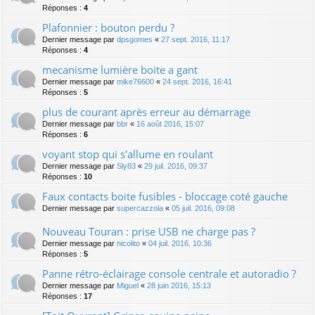
Réponses :
4
Plafonnier : bouton perdu ?
Dernier message par
dpsgomes
«
27 sept. 2016, 11:17
Réponses :
4
mecanisme lumière boite a gant
Dernier message par
mike76600
«
24 sept. 2016, 16:41
Réponses :
5
plus de courant après erreur au démarrage
Dernier message par
bbr
«
16 août 2016, 15:07
Réponses :
6
voyant stop qui s'allume en roulant
Dernier message par
Sly83
«
29 juil. 2016, 09:37
Réponses :
10
Faux contacts boite fusibles - bloccage coté gauche
Dernier message par
supercazzola
«
05 juil. 2016, 09:08
Nouveau Touran : prise USB ne charge pas ?
Dernier message par
nicolito
«
04 juil. 2016, 10:36
Réponses :
5
Panne rétro-éclairage console centrale et autoradio ?
Dernier message par
Miguel
«
28 juin 2016, 15:13
Réponses :
17