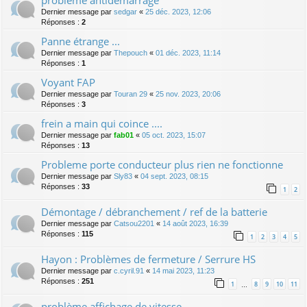
Dernier message par
sedgar
«
25 déc. 2023, 12:06
Réponses :
2
Panne étrange ...
Dernier message par
Thepouch
«
01 déc. 2023, 11:14
Réponses :
1
Voyant FAP
Dernier message par
Touran 29
«
25 nov. 2023, 20:06
Réponses :
3
frein a main qui coince ....
Dernier message par
fab01
«
05 oct. 2023, 15:07
Réponses :
13
Probleme porte conducteur plus rien ne fonctionne
Dernier message par
Sly83
«
04 sept. 2023, 08:15
Réponses :
33
1
2
Démontage / débranchement / ref de la batterie
Dernier message par
Catsou2201
«
14 août 2023, 16:39
Réponses :
115
1
2
3
4
5
Hayon : Problèmes de fermeture / Serrure HS
Dernier message par
c.cyril.91
«
14 mai 2023, 11:23
Réponses :
251
1
8
9
10
11
…
problème affichage de vitesse