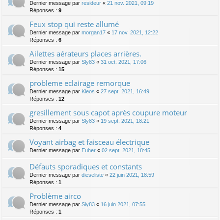
Dernier message par
resideur
«
21 nov. 2021, 09:19
Réponses :
9
Feux stop qui reste allumé
Dernier message par
morgan17
«
17 nov. 2021, 12:22
Réponses :
6
Ailettes aérateurs places arrières.
Dernier message par
Sly83
«
31 oct. 2021, 17:06
Réponses :
15
probleme eclairage remorque
Dernier message par
Kleos
«
27 sept. 2021, 16:49
Réponses :
12
gresillement sous capot après coupure moteur
Dernier message par
Sly83
«
19 sept. 2021, 18:21
Réponses :
4
Voyant airbag et faisceau électrique
Dernier message par
Euher
«
02 sept. 2021, 18:45
Défauts sporadiques et constants
Dernier message par
dieseliste
«
22 juin 2021, 18:59
Réponses :
1
Problème airco
Dernier message par
Sly83
«
16 juin 2021, 07:55
Réponses :
1