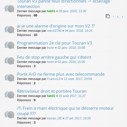
Touran V3 panne feux directionnels -> eclairage
intersection
Dernier message par
fab01
«
08 janv. 2018, 12:30
Réponses :
68
1
2
3
ai je une alarme d'origine sur mon V2 ??
Dernier message par
mec62790
«
04 janv. 2018, 16:24
Réponses :
10
Programmation 2e clé pour Touran V3
Dernier message par
hsmr
«
02 janv. 2018, 15:08
Feu de stop arrière gauche qui s'éteint
Dernier message par
hsmr
«
02 janv. 2018, 15:05
Réponses :
3
Porte ArD ne ferme plus avec telecommande
Dernier message par
Franco13
«
12 sept. 2017, 20:59
Réponses :
2
Rétroviseur droit et portière Touran
Dernier message par
fab01
«
16 août 2017, 11:27
Réponses :
9
/!\ Frein à main électrique qui se désserre moteur
coupé !!??
Dernier message par
touran_DE
«
27 juil. 2017, 10:29
Réponses :
3