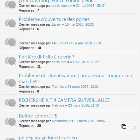
[Toit Ouvrant] Grince-couine peine..
Dernier message par
curtis newton
«
31 mai 2016, 15:47
Réponses :
7
Probleme d'ouverture des portes
Dernier message par
Laraki
«
10 mai 2016, 20:02
Réponses :
6
Dernier message par
FREDRS33
«
04 mai 2016, 19:16
Réponses :
18
Portière difficile à ouvrir ?
Dernier message par
cerfounet
«
03 avr. 2016, 22:32
Réponses :
11
Problème de climatisation: Compresseur toujours en
marche!!!
Dernier message par
Tachfint
«
31 mars 2016, 12:31
Réponses :
6
RECHERCHE KIT 4 CAMERA SURVEILLANCE
Dernier message par
Helypse
«
23 mars 2016, 11:30
Boitier confort HS
Dernier message par
alexandre29
«
21 mars 2016, 08:47
Réponses :
28
1
2
pb dégivrage lunette arrière