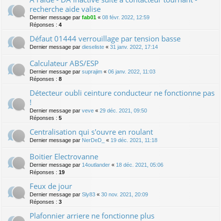
recherche aide valise
Dernier message par
fab01
«
08 févr. 2022, 12:59
Réponses :
4
Défaut 01444 verrouillage par tension basse
Dernier message par
dieseliste
«
31 janv. 2022, 17:14
Calculateur ABS/ESP
Dernier message par
suprajim
«
06 janv. 2022, 11:03
Réponses :
8
Détecteur oubli ceinture conducteur ne fonctionne pas
!
Dernier message par
veve
«
29 déc. 2021, 09:50
Réponses :
5
Centralisation qui s'ouvre en roulant
Dernier message par
NerDeD_
«
19 déc. 2021, 11:18
Boitier Electrovanne
Dernier message par
14outlander
«
18 déc. 2021, 05:06
Réponses :
19
Feux de jour
Dernier message par
Sly83
«
30 nov. 2021, 20:09
Réponses :
3
Plafonnier arriere ne fonctionne plus