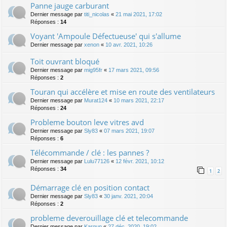
Panne jauge carburant
Dernier message par
titi_nicolas
«
21 mai 2021, 17:02
Réponses :
14
Voyant 'Ampoule Défectueuse' qui s'allume
Dernier message par
xenon
«
10 avr. 2021, 10:26
Toit ouvrant bloqué
Dernier message par
mig95fr
«
17 mars 2021, 09:56
Réponses :
2
Touran qui accélère et mise en route des ventilateurs
Dernier message par
Murat124
«
10 mars 2021, 22:17
Réponses :
24
Probleme bouton leve vitres avd
Dernier message par
Sly83
«
07 mars 2021, 19:07
Réponses :
6
Télécommande / clé : les pannes ?
Dernier message par
Lulu77126
«
12 févr. 2021, 10:12
Réponses :
34
1
2
Démarrage clé en position contact
Dernier message par
Sly83
«
30 janv. 2021, 20:04
Réponses :
2
probleme deverouillage clé et telecommande
Dernier message par
Kargun
«
27 déc. 2020, 19:02