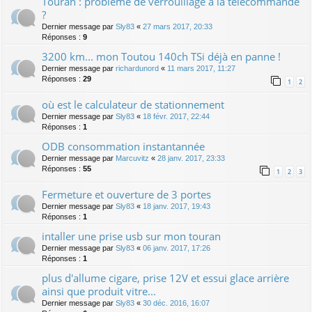
Touran : problème de verrouillage à la télécommande
?
Dernier message par
Sly83
«
27 mars 2017, 20:33
Réponses :
9
3200 km... mon Toutou 140ch TSi déjà en panne !
Dernier message par
richardunord
«
11 mars 2017, 11:27
Réponses :
29
1
2
où est le calculateur de stationnement
Dernier message par
Sly83
«
18 févr. 2017, 22:44
Réponses :
1
ODB consommation instantannée
Dernier message par
Marcuvitz
«
28 janv. 2017, 23:33
Réponses :
55
1
2
3
Fermeture et ouverture de 3 portes
Dernier message par
Sly83
«
18 janv. 2017, 19:43
Réponses :
1
intaller une prise usb sur mon touran
Dernier message par
Sly83
«
06 janv. 2017, 17:26
Réponses :
1
plus d'allume cigare, prise 12V et essui glace arrière
ainsi que produit vitre...
Dernier message par
Sly83
«
30 déc. 2016, 16:07