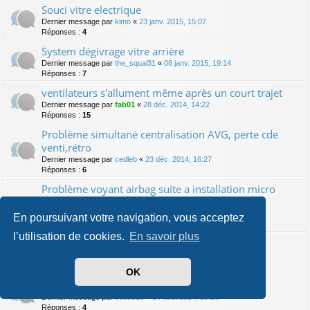
Souci vitre electrique
Dernier message par
kimo
«
23 janv. 2015, 15:07
Réponses :
4
System dégivrage vitre arrière
Dernier message par
the_squal31
«
08 janv. 2015, 19:14
Réponses :
7
ventilateurs s'allument même après un court trajet
Dernier message par
fab01
«
28 déc. 2014, 14:22
Réponses :
15
Problème simultané centralisation AVG, perte cde
venti,rétro
Dernier message par
cedleb
«
23 déc. 2014, 16:27
Réponses :
6
Problème voyant airbag suite a installation micro
rns315
Dernier message par
Legremlins_Keitaro
«
15 nov. 2014, 21:47
En poursuivant votre navigation, vous acceptez
Réponses :
2
l’utilisation de cookies.
En savoir plus
pb de radar de recul
Dernier message par
micka23220
«
13 sept. 2014, 21:43
Réponses :
4
OK
mon toutou ne demarre plus
Dernier message par
seb9519
«
14 août 2014, 20:18
Réponses :
4