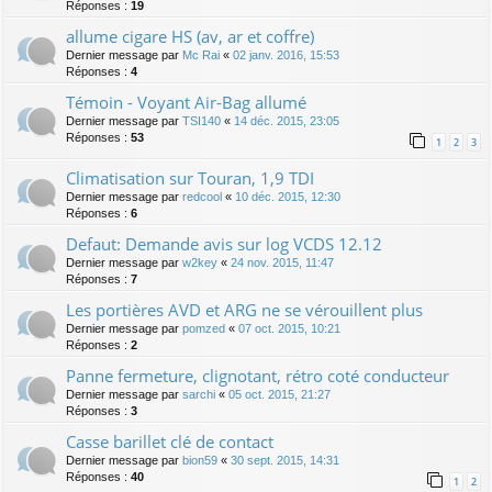
Réponses :
19
allume cigare HS (av, ar et coffre)
Dernier message par
Mc Rai
«
02 janv. 2016, 15:53
Réponses :
4
Témoin - Voyant Air-Bag allumé
Dernier message par
TSI140
«
14 déc. 2015, 23:05
Réponses :
53
1
2
3
Climatisation sur Touran, 1,9 TDI
Dernier message par
redcool
«
10 déc. 2015, 12:30
Réponses :
6
Defaut: Demande avis sur log VCDS 12.12
Dernier message par
w2key
«
24 nov. 2015, 11:47
Réponses :
7
Les portières AVD et ARG ne se vérouillent plus
Dernier message par
pomzed
«
07 oct. 2015, 10:21
Réponses :
2
Panne fermeture, clignotant, rétro coté conducteur
Dernier message par
sarchi
«
05 oct. 2015, 21:27
Réponses :
3
Casse barillet clé de contact
Dernier message par
bion59
«
30 sept. 2015, 14:31
Réponses :
40
1
2