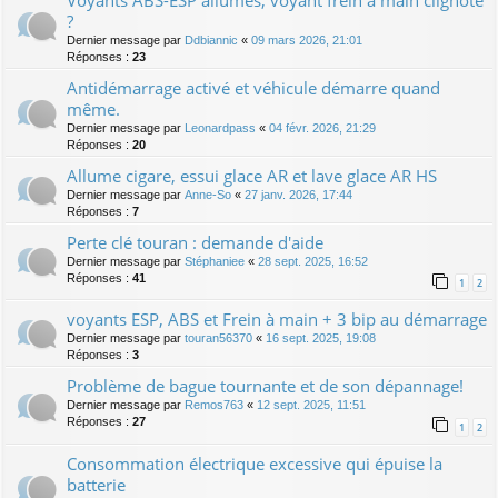
Voyants ABS-ESP allumés, voyant frein à main clignote
?
Dernier message par
Ddbiannic
«
09 mars 2026, 21:01
Réponses :
23
Antidémarrage activé et véhicule démarre quand
même.
Dernier message par
Leonardpass
«
04 févr. 2026, 21:29
Réponses :
20
Allume cigare, essui glace AR et lave glace AR HS
Dernier message par
Anne-So
«
27 janv. 2026, 17:44
Réponses :
7
Perte clé touran : demande d'aide
Dernier message par
Stéphaniee
«
28 sept. 2025, 16:52
Réponses :
41
1
2
voyants ESP, ABS et Frein à main + 3 bip au démarrage
Dernier message par
touran56370
«
16 sept. 2025, 19:08
Réponses :
3
Problème de bague tournante et de son dépannage!
Dernier message par
Remos763
«
12 sept. 2025, 11:51
Réponses :
27
1
2
Consommation électrique excessive qui épuise la
batterie