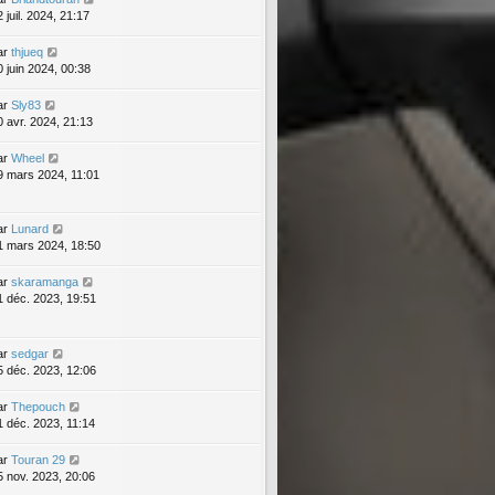
 juil. 2024, 21:17
ar
thjueq
0 juin 2024, 00:38
ar
Sly83
0 avr. 2024, 21:13
ar
Wheel
9 mars 2024, 11:01
ar
Lunard
1 mars 2024, 18:50
ar
skaramanga
1 déc. 2023, 19:51
ar
sedgar
5 déc. 2023, 12:06
ar
Thepouch
1 déc. 2023, 11:14
ar
Touran 29
5 nov. 2023, 20:06