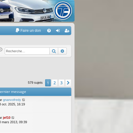
Faire un don
A
FA
on
’e
Q
ne
nr
Rechercher
Recherche avancée
xi
eg
on
ist
re
2
3
1
Suivante
579 sujets
r
ernier message
ar
gnanvofredy
3 oct. 2025, 16:19
ar
jef10
0 mars 2013, 09:39