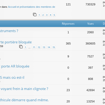
p
121
730329
14
» dans
Accueil et présentations des membres de
1
2
3
4
5
Réponses
Vues
D
nstruments ?
p
1
2060
01
te portière bloquée
p
365
360605
2
:59
1
11
12
13
14
15
…
p
9
7527
1
9
t porte AR bloquée
p
0
397
1
 mais où est-il
p
0
808
2
5
voyant frein à main clignote ?
p
23
42694
0
véhicule démarre quand même.
p
20
13254
0