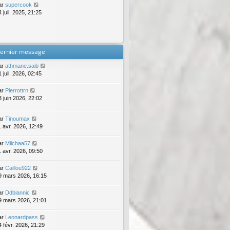
ar
supercook
 juil. 2025, 21:25
ernier message
ar
athmane.saib
 juil. 2026, 02:45
ar
Pierrottrn
3 juin 2026, 22:02
ar
Tinoumax
1 avr. 2026, 12:49
ar
Miichaa57
1 avr. 2026, 09:50
ar
Caillou922
9 mars 2026, 16:15
ar
Ddbiannic
9 mars 2026, 21:01
ar
Leonardpass
4 févr. 2026, 21:29