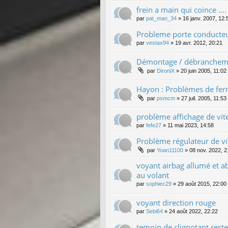
frein a main qui coince ....
par
pat_man_34
»
16 janv. 2007, 12:
Probleme porte conducteu
par
vestax94
»
19 avr. 2012, 20:21
Démontage / débranchement
par
DironiX
»
20 juin 2005, 11:02
Hayon : Problèmes de fer
par
psmcm
»
27 juil. 2005, 11:53
problème affichage de vit
par
fefe27
»
11 mai 2023, 14:58
Problème régulateur de vi
par
Yoan11100
»
08 nov. 2022, 2
voyant airbag allumé et 
au volant
par
sophiec29
»
29 août 2015, 22:00
voyant direction rouge
par
Sebi64
»
24 août 2022, 22:22
temoin de clignotant reste