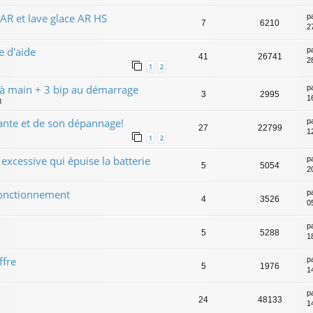
 AR et lave glace AR HS
p
7
6210
2
e d'aide
p
41
26741
2
1
2
 à main + 3 bip au démarrage
p
3
2995
1
8
nte et de son dépannage!
p
27
22799
1
1
2
xcessive qui épuise la batterie
p
5
5054
2
fonctionnement
p
4
3526
0
p
5
5288
18
ffre
p
5
1976
14
p
24
48133
14