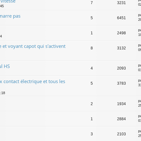
 vitesse
7
3231
02
:45
marre pas
p
5
6451
2
p
1
2498
1
34
 et voyant capot qui s'activent
p
8
3132
0
ul HS
p
4
2093
0
ux contact électrique et tous les
p
5
3783
3
1:18
p
2
1934
2
p
1
2884
0
p
3
2103
2