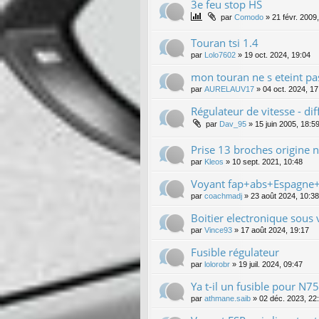
3e feu stop HS
par
Comodo
»
21 févr. 2009
Touran tsi 1.4
par
Lolo7602
»
19 oct. 2024, 19:04
mon touran ne s eteint pas
par
AURELAUV17
»
04 oct. 2024, 17
Régulateur de vitesse - d
par
Dav_95
»
15 juin 2005, 18:5
Prise 13 broches origine 
par
Kleos
»
10 sept. 2021, 10:48
Voyant fap+abs+Espagne
par
coachmadj
»
23 août 2024, 10:38
Boitier electronique sous 
par
Vince93
»
17 août 2024, 19:17
Fusible régulateur
par
lolorobr
»
19 juil. 2024, 09:47
Ya t-il un fusible pour N75
par
athmane.saib
»
02 déc. 2023, 22