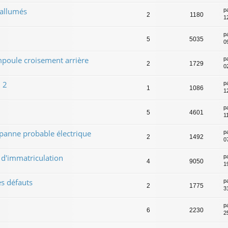
 allumés
p
2
1180
12
p
5
5035
0
mpoule croisement arrière
p
2
1729
0
 2
p
1
1086
1
p
5
4601
1
panne probable électrique
p
2
1492
0
 d'immatriculation
p
4
9050
1
es défauts
p
2
1775
3
p
6
2230
2