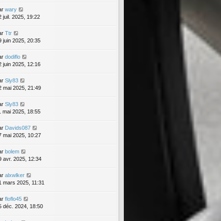
ar
wary
 juil. 2025, 19:22
ar
Ttr
9 juin 2025, 20:35
ar
dodiflo
2 juin 2025, 12:16
ar
Sly83
2 mai 2025, 21:49
ar
Sly83
1 mai 2025, 18:55
ar
Davids087
7 mai 2025, 10:27
ar
bolem
9 avr. 2025, 12:34
ar
alxwlker
1 mars 2025, 11:31
ar
floflo45
5 déc. 2024, 18:50