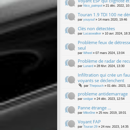
Voyant ESP qui clignote et
par
Nico_paimpol
»
21 déc. 2022, 10
Touran 1.9 TDI 100 ne dé
par
youyouf
»
14 mars 2020, 19:46
Clés non détectées
par
Lucaswalker
»
10 avr. 2024, 18:
Problème feux de détresse
seul
par
Wheel
»
07 mars 2024, 13:04
Problème de radar de rec
par
Lunard
»
28 févr. 2024, 13:30
Infiltration qui crée un fa
voyants se déclenchent
par
Thepouch
»
01 déc. 2023, 1
probleme antidemarrage
par
sedgar
»
24 déc. 2023, 12:54
Panne étrange ...
par
Mike0ne
»
25 nov. 2019, 18:01
Voyant FAP
par
Touran 29
»
24 nov. 2023, 14:35