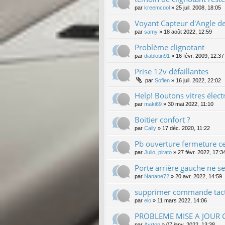
par
kreemcool
»
25 juil. 2008, 18:05
Voyant Capteur d'Angle d
par
samy
»
18 août 2022, 12:59
Problème clignotant
par
diablotin91
»
16 févr. 2009, 12:37
Prise 12v défaillantes
par
Sofien
»
16 juil. 2022, 22:02
Help! Boutons vitres élect
par
maki69
»
30 mai 2022, 11:10
Boitier confort ?
par
Cally
»
17 déc. 2020, 11:22
Pb ouverture fermeture ce
par
Julio_pirato
»
27 févr. 2022, 17:3
Porte arrière gauche ne se
par
Nanane72
»
20 avr. 2022, 14:59
supprimer commande tacti
par
elo
»
11 mars 2022, 14:06
PROBLEME MISE A JOUR
par
Ayrton
»
07 janv. 2022, 13:38