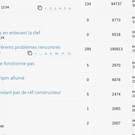
p
134
94737
3
, 12:04
1
2
3
4
5
6
p
0
6773
1
 en enlevant la clef
p
0
6518
0
:24
ifférents problèmes rencontrés
p
299
190913
1
9
1
8
9
10
11
12
…
ne fonctionne pas
p
5
2970
3
+tpm allumé
p
0
6878
2
volant pas de réf constructeur
p
5
2474
2
p
1
2065
0
p
2
2007
10
:49
p