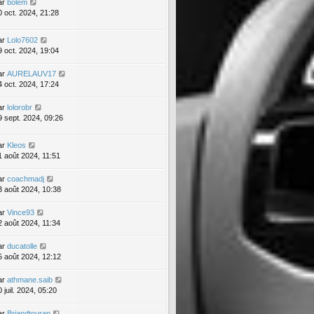
ar
bolem
0 oct. 2024, 21:28
ar
Lolo7602
9 oct. 2024, 19:04
ar
AURELAUV17
4 oct. 2024, 17:24
ar
lolorobr
9 sept. 2024, 09:26
ar
Kleos
1 août 2024, 11:51
ar
coachmadj
3 août 2024, 10:38
ar
Vince93
2 août 2024, 11:34
ar
ducatolle
5 août 2024, 12:12
ar
athmane.saib
 juil. 2024, 05:20
ar
Briandtouran