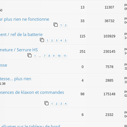
p
13
11307
0
50
r plus rien ne fonctionne
p
33
36732
0
1
2
 / ref de la batterie
p
115
103929
1
1
2
3
4
5
meture / Serrure HS
p
251
230145
1
1
7
8
9
10
11
…
esse
p
0
7578
1
tesse… plus rien
p
4
2885
1
1:38
absences de klaxon et commandes
p
98
175148
0
1
2
3
4
p
6
2332
0
 allumer sur le tableau de bord
p