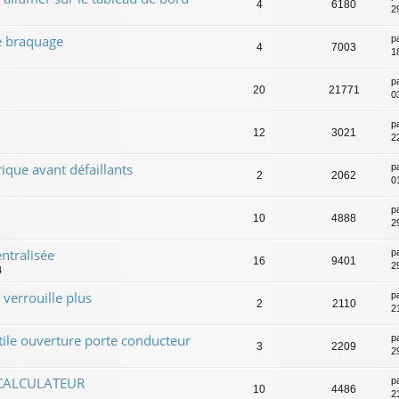
4
6180
2
e braquage
p
4
7003
1
p
20
21771
0
p
12
3021
22
rique avant défaillants
p
2
2062
0
p
10
4888
2
ntralisée
p
16
9401
2
4
 verrouille plus
p
2
2110
2
le ouverture porte conducteur
p
3
2209
2
 CALCULATEUR
p
10
4486
2