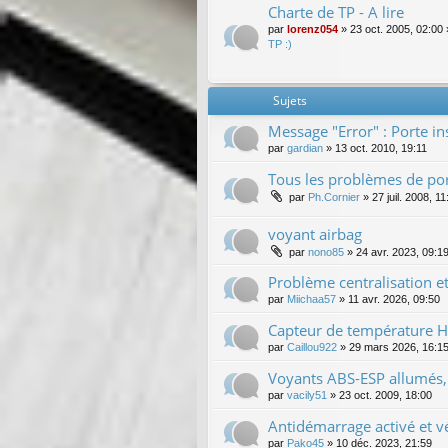
Charte de TP - A lire
par
lorenz054
»
23 oct. 2005, 02:00
TP :)
Sujets
Message "Error" : Porte i
par
gardian
»
13 oct. 2010, 19:11
Tous les problèmes de por
par
Ph.Cornier
»
27 juil. 2008, 11
voyant airbag
par
nono85
»
24 avr. 2023, 09:1
Problème centralisation e
par
Miichaa57
»
11 avr. 2026, 09:50
Capteur de température HS
par
Caillou922
»
29 mars 2026, 16:1
Voyants ABS-ESP allumés, 
par
vacily51
»
23 oct. 2009, 18:00
Antidémarrage activé et 
par
Pako45
»
10 déc. 2023, 21:59