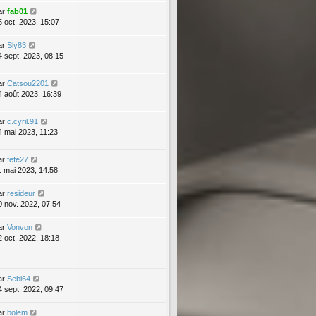
ar
fab01
5 oct. 2023, 15:07
ar
Sly83
4 sept. 2023, 08:15
ar
Catsou2201
4 août 2023, 16:39
ar
c.cyril.91
4 mai 2023, 11:23
ar
fefe27
1 mai 2023, 14:58
ar
resideur
0 nov. 2022, 07:54
ar
Vonvon
2 oct. 2022, 18:18
ar
Sebi64
4 sept. 2022, 09:47
ar
bolem