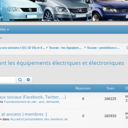
u Volkswagen Touran
res
er
ses versions I (V1 V2 V3) et II ...
Touran : les équipements électriques et électroniques
Touran : problèmes touchant les équipements électriques et électroniques
nt les équipements électriques et électroniques
Rechercher
Recherche avancée
Réponses
Vues
D
ux sociaux (Facebook, Twitter, ...)
p
6
166225
1
ans
Fonctionnement du site : avis, demande,
 et anciens ) membres :)
p
0
182933
1
» dans
Accueil et présentations des membres de