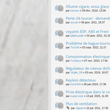
Allume cigare, essui glace
par
henono
»
09 févr. 2019, 13:06
Perte clé touran : demand
par
azouin
»
06 janv. 2011, 18:37
voyants ESP, ABS et Frein
par
jafjafouadie
»
02 janv. 2021, 01:2
Problème de bague tourna
par
ToOoM
»
03 sept. 2022, 11:27
Consommation électrique e
par
FoxBazo
»
07 nov. 2023, 17:46
Régulateur de vitesse dis
par
Virgile_59
»
03 nov. 2019, 18:07
Keyless détecteux
par
tom2446
»
05 juin 2024, 17:38
Prise électrique dans le co
par
supercook
»
14 juil. 2025, 11:28
Plus de ventilation
par
olgaud
»
22 juil. 2011, 17:35