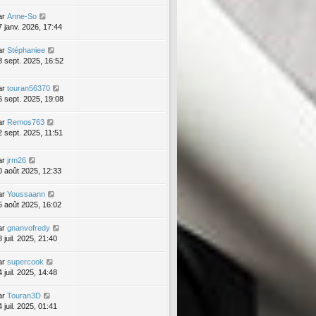
ar
Anne-So
7 janv. 2026, 17:44
ar
Stéphaniee
8 sept. 2025, 16:52
ar
touran56370
6 sept. 2025, 19:08
ar
Remos763
2 sept. 2025, 11:51
ar
jrm26
0 août 2025, 12:33
ar
Youssaann
5 août 2025, 16:02
ar
gnanvofredy
 juil. 2025, 21:40
ar
supercook
 juil. 2025, 14:48
ar
Touran3D
 juil. 2025, 01:41