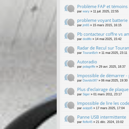
Problème FAP et témoins
par
wary
»
11 juil. 2025, 22:55
probleme voyant batterie
par
jm65
»
15 mars 2015, 16:15
Pb contacteur coffre vs a
par
dodiflo
»
14 mai 2025, 15:42
Radar de Recul sur Touran
par
TouranBzh
»
11 mai 2025, 23:11
Autoradio
par
polagriffe
»
29 avr. 2025, 18:37
Impossible de démarrer - 
par
Davids087
»
06 mai 2025, 19:30
Plus d'eclairage de plaque
par
Siger
»
01 mars 2011, 23:17
Impossible de lire les cod
par
aoippi5
»
17 mars 2025, 17:04
Panne USB intermittente
par
floflo45
»
21 déc. 2024, 15:02