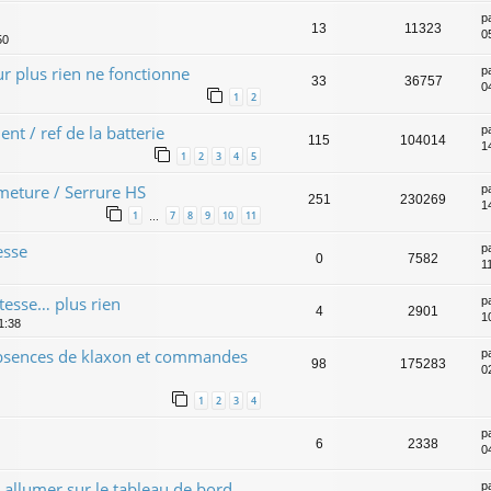
p
13
11323
0
50
r plus rien ne fonctionne
p
33
36757
0
1
2
 / ref de la batterie
p
115
104014
1
1
2
3
4
5
meture / Serrure HS
p
251
230269
1
1
7
8
9
10
11
…
esse
p
0
7582
1
tesse… plus rien
p
4
2901
1
1:38
absences de klaxon et commandes
p
98
175283
0
1
2
3
4
p
6
2338
0
 allumer sur le tableau de bord
p