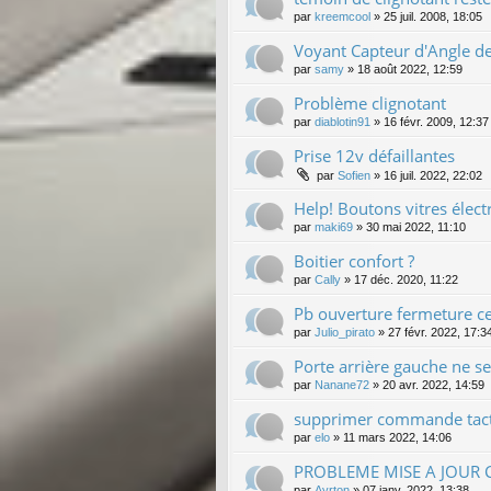
par
kreemcool
»
25 juil. 2008, 18:05
Voyant Capteur d'Angle d
par
samy
»
18 août 2022, 12:59
Problème clignotant
par
diablotin91
»
16 févr. 2009, 12:37
Prise 12v défaillantes
par
Sofien
»
16 juil. 2022, 22:02
Help! Boutons vitres élect
par
maki69
»
30 mai 2022, 11:10
Boitier confort ?
par
Cally
»
17 déc. 2020, 11:22
Pb ouverture fermeture ce
par
Julio_pirato
»
27 févr. 2022, 17:3
Porte arrière gauche ne se
par
Nanane72
»
20 avr. 2022, 14:59
supprimer commande tacti
par
elo
»
11 mars 2022, 14:06
PROBLEME MISE A JOUR
par
Ayrton
»
07 janv. 2022, 13:38