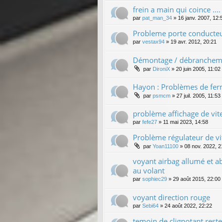
frein a main qui coince ....
par
pat_man_34
»
16 janv. 2007, 12:
Probleme porte conducteu
par
vestax94
»
19 avr. 2012, 20:21
Démontage / débranchement
par
DironiX
»
20 juin 2005, 11:02
Hayon : Problèmes de fer
par
psmcm
»
27 juil. 2005, 11:53
problème affichage de vit
par
fefe27
»
11 mai 2023, 14:58
Problème régulateur de vi
par
Yoan11100
»
08 nov. 2022, 2
voyant airbag allumé et 
au volant
par
sophiec29
»
29 août 2015, 22:00
voyant direction rouge
par
Sebi64
»
24 août 2022, 22:22
temoin de clignotant reste