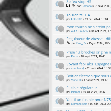
3e feu stop HS
par
Comodo
»
21 févr. 2009
Touran tsi 1.4
par
Lolo7602
»
19 oct. 2024, 19:04
mon touran ne s eteint pas
par
AURELAUV17
»
04 oct. 2024, 17
Régulateur de vitesse - d
par
Dav_95
»
15 juin 2005, 18:5
Prise 13 broches origine 
par
Kleos
»
10 sept. 2021, 10:48
Voyant fap+abs+Espagne
par
coachmadj
»
23 août 2024, 10:38
Boitier electronique sous 
par
Vince93
»
17 août 2024, 19:17
Fusible régulateur
par
lolorobr
»
19 juil. 2024, 09:47
Ya t-il un fusible pour N75
par
athmane.saib
»
02 déc. 2023, 22