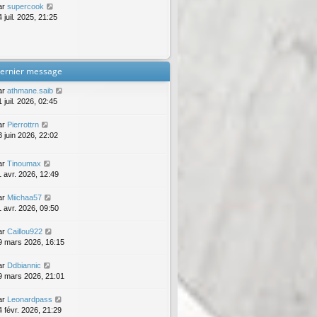
ar
supercook
 juil. 2025, 21:25
ernier message
ar
athmane.saib
 juil. 2026, 02:45
ar
Pierrottrn
3 juin 2026, 22:02
ar
Tinoumax
1 avr. 2026, 12:49
ar
Miichaa57
1 avr. 2026, 09:50
ar
Caillou922
9 mars 2026, 16:15
ar
Ddbiannic
9 mars 2026, 21:01
ar
Leonardpass
4 févr. 2026, 21:29