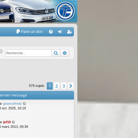
Faire un don
A
FA
on
’e
Q
ne
nr
Rechercher
Recherche avancée
xi
eg
on
ist
re
2
3
1
Suivante
579 sujets
r
ernier message
ar
gnanvofredy
3 oct. 2025, 16:19
ar
jef10
0 mars 2013, 09:39