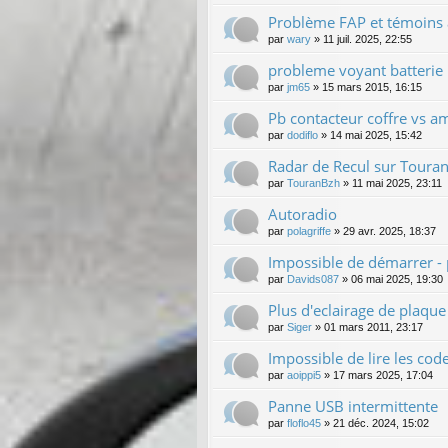
Problème FAP et témoins
par
wary
»
11 juil. 2025, 22:55
probleme voyant batterie
par
jm65
»
15 mars 2015, 16:15
Pb contacteur coffre vs a
par
dodiflo
»
14 mai 2025, 15:42
Radar de Recul sur Touran
par
TouranBzh
»
11 mai 2025, 23:11
Autoradio
par
polagriffe
»
29 avr. 2025, 18:37
Impossible de démarrer - 
par
Davids087
»
06 mai 2025, 19:30
Plus d'eclairage de plaque
par
Siger
»
01 mars 2011, 23:17
Impossible de lire les cod
par
aoippi5
»
17 mars 2025, 17:04
Panne USB intermittente
par
floflo45
»
21 déc. 2024, 15:02