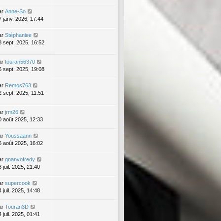
ar
Anne-So
7 janv. 2026, 17:44
ar
Stéphaniee
8 sept. 2025, 16:52
ar
touran56370
6 sept. 2025, 19:08
ar
Remos763
2 sept. 2025, 11:51
ar
jrm26
0 août 2025, 12:33
ar
Youssaann
5 août 2025, 16:02
ar
gnanvofredy
 juil. 2025, 21:40
ar
supercook
 juil. 2025, 14:48
ar
Touran3D
 juil. 2025, 01:41