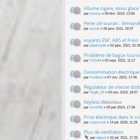
Allume cigare, essui glace
par
henono
»
09 févr. 2019, 13:06
Perte clé touran : demand
par
azouin
»
06 janv. 2011, 18:37
voyants ESP, ABS et Frein
par
jafjafouadie
»
02 janv. 2021, 01:2
Problème de bague tourna
par
ToOoM
»
03 sept. 2022, 11:27
Consommation électrique e
par
FoxBazo
»
07 nov. 2023, 17:46
Régulateur de vitesse dis
par
Virgile_59
»
03 nov. 2019, 18:07
Keyless détecteux
par
tom2446
»
05 juin 2024, 17:38
Prise électrique dans le co
par
supercook
»
14 juil. 2025, 11:28
Plus de ventilation
par
olgaud
»
22 juil. 2011, 17:35