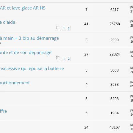
 AR et lave glace AR HS
p
7
6217
2
e d'aide
p
41
26758
2
1
2
 à main + 3 bip au démarrage
p
3
2999
1
8
nte et de son dépannage!
p
27
22824
1
1
2
xcessive qui épuise la batterie
p
5
5068
2
fonctionnement
p
4
3538
0
p
5
5298
18
ffre
p
5
1984
14
p
24
48167
14