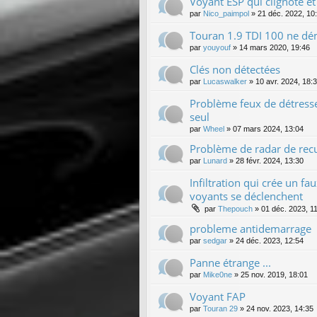
Voyant ESP qui clignote et
par
Nico_paimpol
»
21 déc. 2022, 10
Touran 1.9 TDI 100 ne dé
par
youyouf
»
14 mars 2020, 19:46
Clés non détectées
par
Lucaswalker
»
10 avr. 2024, 18:
Problème feux de détresse
seul
par
Wheel
»
07 mars 2024, 13:04
Problème de radar de rec
par
Lunard
»
28 févr. 2024, 13:30
Infiltration qui crée un fa
voyants se déclenchent
par
Thepouch
»
01 déc. 2023, 1
probleme antidemarrage
par
sedgar
»
24 déc. 2023, 12:54
Panne étrange ...
par
Mike0ne
»
25 nov. 2019, 18:01
Voyant FAP
par
Touran 29
»
24 nov. 2023, 14:35