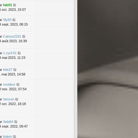
ar
fab01
5 oct. 2023, 15:07
ar
Sly83
4 sept. 2023, 08:15
ar
Catsou2201
4 août 2023, 16:39
ar
c.cyril.91
4 mai 2023, 11:23
ar
fefe27
1 mai 2023, 14:58
ar
resideur
0 nov. 2022, 07:54
ar
Vonvon
2 oct. 2022, 18:18
ar
Sebi64
4 sept. 2022, 09:47
ar
bolem