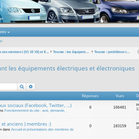
u Volkswagen Touran
res
er
ses versions I (V1 V2 V3) et II ...
Touran : les équipements électriques et électroniques
Touran : problèmes touchant les équipements électriques et électroniques
nt les équipements électriques et électroniques
Rechercher
Recherche avancée
Réponses
Vues
D
ux sociaux (Facebook, Twitter, ...)
p
6
166481
1
ans
Fonctionnement du site : avis, demande,
 et anciens ) membres :)
p
0
183159
1
» dans
Accueil et présentations des membres de