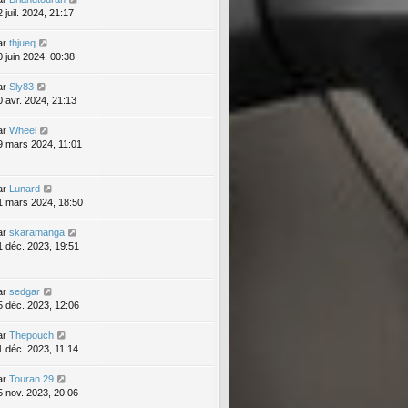
 juil. 2024, 21:17
ar
thjueq
0 juin 2024, 00:38
ar
Sly83
0 avr. 2024, 21:13
ar
Wheel
9 mars 2024, 11:01
ar
Lunard
1 mars 2024, 18:50
ar
skaramanga
1 déc. 2023, 19:51
ar
sedgar
5 déc. 2023, 12:06
ar
Thepouch
1 déc. 2023, 11:14
ar
Touran 29
5 nov. 2023, 20:06