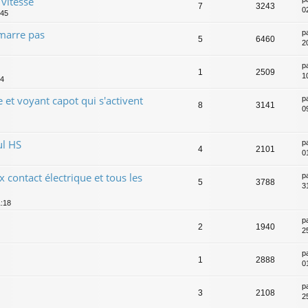
 vitesse
7
3243
02
:45
marre pas
p
5
6460
2
p
1
2509
1
34
 et voyant capot qui s'activent
p
8
3141
0
ul HS
p
4
2101
0
ux contact électrique et tous les
p
5
3788
3
1:18
p
2
1940
2
p
1
2888
0
p
3
2108
2