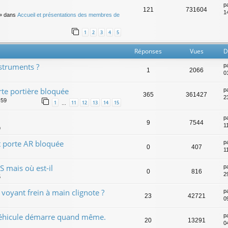
p
121
731604
14
» dans
Accueil et présentations des membres de
1
2
3
4
5
Réponses
Vues
D
nstruments ?
p
1
2066
01
te portière bloquée
p
365
361427
2
:59
1
11
12
13
14
15
…
p
9
7544
1
9
t porte AR bloquée
p
0
407
1
 mais où est-il
p
0
816
2
5
voyant frein à main clignote ?
p
23
42721
0
véhicule démarre quand même.
p
20
13291
0