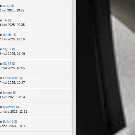
ar
wary
 juil. 2025, 19:22
ar
Ttr
9 juin 2025, 20:35
ar
dodiflo
2 juin 2025, 12:16
ar
Sly83
2 mai 2025, 21:49
ar
Sly83
1 mai 2025, 18:55
ar
Davids087
7 mai 2025, 10:27
ar
bolem
9 avr. 2025, 12:34
ar
alxwlker
1 mars 2025, 11:31
ar
floflo45
5 déc. 2024, 18:50