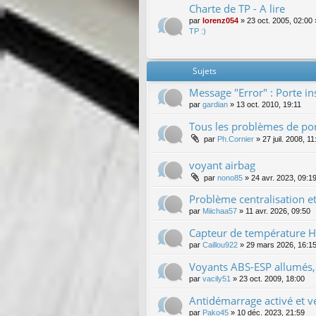
Charte de TP - A lire
par
lorenz054
»
23 oct. 2005, 02:00
TP :)
Sujets
Message "Error" : Porte i
par
gardian
»
13 oct. 2010, 19:11
Tous les problèmes de por
par
Ph.Cornier
»
27 juil. 2008, 11
voyant airbag
par
nono85
»
24 avr. 2023, 09:1
Problème centralisation e
par
Miichaa57
»
11 avr. 2026, 09:50
Capteur de température HS
par
Caillou922
»
29 mars 2026, 16:1
Voyants ABS-ESP allumés, 
par
vacily51
»
23 oct. 2009, 18:00
Antidémarrage activé et 
par
Pako45
»
10 déc. 2023, 21:59