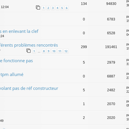
p
134
94830
3
, 12:04
1
2
3
4
5
6
p
0
6783
1
 en enlevant la clef
p
0
6528
0
:24
ifférents problèmes rencontrés
p
299
191461
1
9
1
8
9
10
11
12
…
ne fonctionne pas
p
5
2979
3
+tpm allumé
p
0
6887
2
volant pas de réf constructeur
p
5
2482
2
p
1
2070
0
p
2
2020
10
:49
p