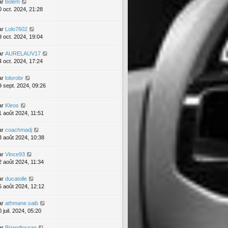
ar
bolem
0 oct. 2024, 21:28
ar
Lolo7602
9 oct. 2024, 19:04
ar
AURELAUV17
4 oct. 2024, 17:24
ar
lolorobr
9 sept. 2024, 09:26
ar
Kleos
1 août 2024, 11:51
ar
coachmadj
3 août 2024, 10:38
ar
Vince93
2 août 2024, 11:34
ar
ducatolle
5 août 2024, 12:12
ar
athmane.saib
 juil. 2024, 05:20
ar
Briandtouran