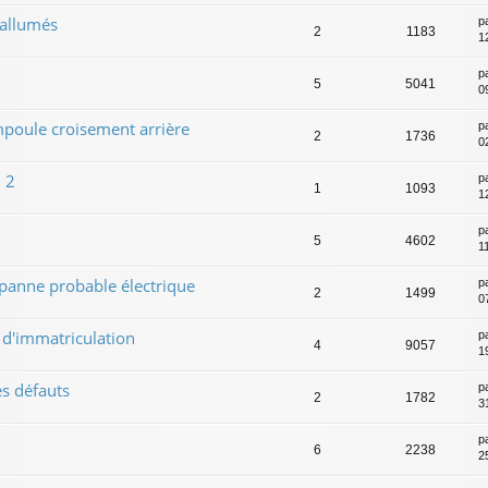
 allumés
p
2
1183
12
p
5
5041
0
mpoule croisement arrière
p
2
1736
0
 2
p
1
1093
1
p
5
4602
1
panne probable électrique
p
2
1499
0
 d'immatriculation
p
4
9057
1
es défauts
p
2
1782
3
p
6
2238
2