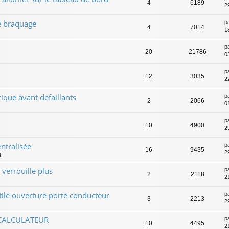
4
6189
2
e braquage
p
4
7014
1
p
20
21786
0
p
12
3035
22
rique avant défaillants
p
2
2066
0
p
10
4900
2
ntralisée
p
16
9435
2
4
 verrouille plus
p
2
2118
2
le ouverture porte conducteur
p
3
2213
2
 CALCULATEUR
p
10
4495
2