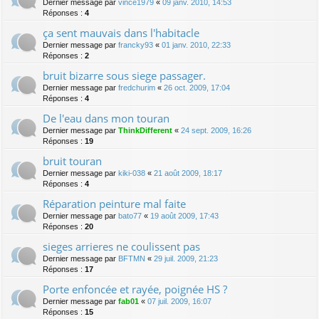
Dernier message par
vince1979
«
09 janv. 2010, 14:53
Réponses :
4
ça sent mauvais dans l'habitacle
Dernier message par
francky93
«
01 janv. 2010, 22:33
Réponses :
2
bruit bizarre sous siege passager.
Dernier message par
fredchurim
«
26 oct. 2009, 17:04
Réponses :
4
De l'eau dans mon touran
Dernier message par
ThinkDifferent
«
24 sept. 2009, 16:26
Réponses :
19
bruit touran
Dernier message par
kiki-038
«
21 août 2009, 18:17
Réponses :
4
Réparation peinture mal faite
Dernier message par
bato77
«
19 août 2009, 17:43
Réponses :
20
sieges arrieres ne coulissent pas
Dernier message par
BFTMN
«
29 juil. 2009, 21:23
Réponses :
17
Porte enfoncée et rayée, poignée HS ?
Dernier message par
fab01
«
07 juil. 2009, 16:07
Réponses :
15