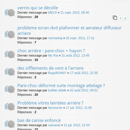
vernis qui se décolle
Dernier message par
MELR
«
21 sept. 2012, 08:40
Réponses :
28
1
2
probleme ecran dvd plafonnier et aerateur diffuseur
arriere
Dernier message par
michaelrig
«
20 sept. 2012, 17:11
Réponses :
7
choc arrière : pare-choc + hayon ?
Dernier message par
Mc Rai
«
31 août 2012, 13:49
Réponses :
16
des sifflements de vent à l'arriere
Dernier message par
BugsBUNNY
«
17 août 2012, 22:35
Réponses :
2
Pare-choc déformé suite montage attelage ?
Dernier message par
buffalo debile
«
02 août 2012, 09:51
Réponses :
20
Problème vitres teintées arrière ?
Dernier message par
farnouche
«
17 juil. 2012, 11:09
Réponses :
2
bas de caisse enfoncé
Dernier message par
namasté
«
11 juil. 2012, 21:54
Réponses :
22