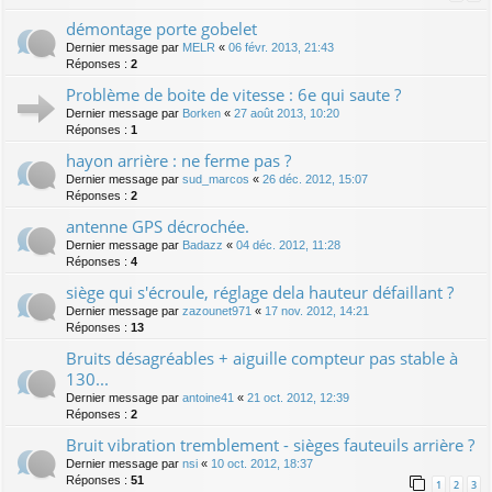
démontage porte gobelet
Dernier message par
MELR
«
06 févr. 2013, 21:43
Réponses :
2
Problème de boite de vitesse : 6e qui saute ?
Dernier message par
Borken
«
27 août 2013, 10:20
Réponses :
1
hayon arrière : ne ferme pas ?
Dernier message par
sud_marcos
«
26 déc. 2012, 15:07
Réponses :
2
antenne GPS décrochée.
Dernier message par
Badazz
«
04 déc. 2012, 11:28
Réponses :
4
siège qui s'écroule, réglage dela hauteur défaillant ?
Dernier message par
zazounet971
«
17 nov. 2012, 14:21
Réponses :
13
Bruits désagréables + aiguille compteur pas stable à
130...
Dernier message par
antoine41
«
21 oct. 2012, 12:39
Réponses :
2
Bruit vibration tremblement - sièges fauteuils arrière ?
Dernier message par
nsi
«
10 oct. 2012, 18:37
Réponses :
51
1
2
3