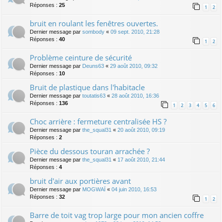
Réponses :
25
1
2
bruit en roulant les fenêtres ouvertes.
Dernier message par
sombody
«
09 sept. 2010, 21:28
Réponses :
40
1
2
Problème ceinture de sécurité
Dernier message par
Deuns63
«
29 août 2010, 09:32
Réponses :
10
Bruit de plastique dans l'habitacle
Dernier message par
toutatis63
«
28 août 2010, 16:36
Réponses :
136
1
2
3
4
5
6
Choc arrière : fermeture centralisée HS ?
Dernier message par
the_squal31
«
20 août 2010, 09:19
Réponses :
2
Pièce du dessous touran arrachée ?
Dernier message par
the_squal31
«
17 août 2010, 21:44
Réponses :
4
bruit d'air aux portières avant
Dernier message par
MOGWAÏ
«
04 juin 2010, 16:53
Réponses :
32
1
2
Barre de toit vag trop large pour mon ancien coffre