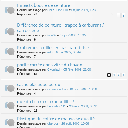
Impacts boucle de ceinture
Dernier message par
Phil.S-Line 170
«
08 juin 2009, 12:36
Réponses :
43
1
2
Différence de peinture : trappe à carburant /
carrosserie
Dernier message par
tijou67
«
07 juin 2009, 19:35
Réponses :
8
Problèmes feuilles en bas pare-brise
Dernier message par
ed
«
19 mai 2009, 08:49
Réponses :
7
partie carrée dans vitre du hayon
Dernier message par
Ckoullavi
«
05 févr. 2009, 21:00
Réponses :
51
1
2
3
cache plastique perdu
Dernier message par
actiondoudou
«
18 déc. 2008, 18:56
Réponses :
4
que du brrrrrrrrrrruuuuiiiiiit !
Dernier message par
Leboubou111
«
26 sept. 2008, 00:34
Réponses :
13
Plastique du coffre de mauvaise qualité.
Dernier message par
dbercot
«
26 août 2008, 10:06
Réponses :
22