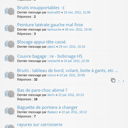
Bruits insupportables -:(
Dernier message par
tomcat92
«
16 nov. 2011, 11:06
Réponses :
2
Peinture latérale gauche mal finie
Dernier message par
farnouche
«
08 nov. 2011, 19:40
Réponses :
3
Blocage appui-tête cassé.
Dernier message par
pipin1
«
29 oct. 2011, 15:10
Couvre bagage : re - bobinage HS
Dernier message par
vestax94
«
24 juil. 2011, 22:39
Bruits : tableau de bord, volant, boite à gants, etc ...
Dernier message par
cesco
«
22 juil. 2011, 20:59
Réponses :
32
1
2
Bas de pare-choc abimé ?
Dernier message par
den's
«
22 juil. 2011, 20:13
Réponses :
16
Baguette de portiere à changer
Dernier message par
Badazz
«
22 juil. 2011, 18:12
Réponses :
7
rayures sur carrosserie