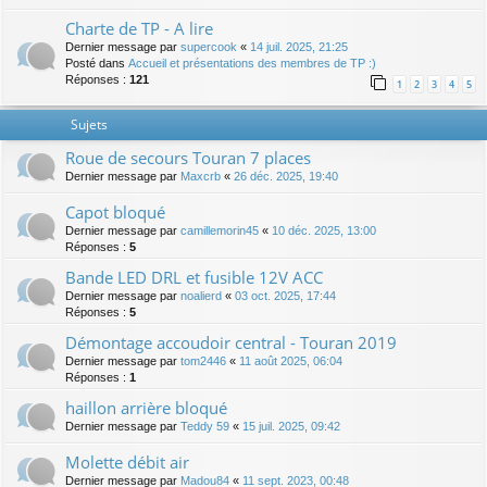
Charte de TP - A lire
Dernier message par
supercook
«
14 juil. 2025, 21:25
Posté dans
Accueil et présentations des membres de TP :)
Réponses :
121
1
2
3
4
5
Sujets
Roue de secours Touran 7 places
Dernier message par
Maxcrb
«
26 déc. 2025, 19:40
Capot bloqué
Dernier message par
camillemorin45
«
10 déc. 2025, 13:00
Réponses :
5
Bande LED DRL et fusible 12V ACC
Dernier message par
noalierd
«
03 oct. 2025, 17:44
Réponses :
5
Démontage accoudoir central - Touran 2019
Dernier message par
tom2446
«
11 août 2025, 06:04
Réponses :
1
haillon arrière bloqué
Dernier message par
Teddy 59
«
15 juil. 2025, 09:42
Molette débit air
Dernier message par
Madou84
«
11 sept. 2023, 00:48