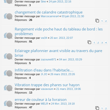
Dernier message par
Sine
«
24 juin 2013, 22:16
Réponses :
3
changement de calandre catastrophique
Dernier message par
Marcocarrera4
«
03 juin 2013, 21:30
Réponses :
26
1
2
Rangement vide poche haut du tableau de bord : les
problèmes
Dernier message par
vw34
«
20 avr. 2013, 22:07
Réponses :
91
1
2
3
4
Eclairage plafonnier avant visible au travers du pare
brise
Dernier message par
zazounet971
«
04 avr. 2013, 03:29
Réponses :
5
Infiltration d'eau dans l'habitacle....
Dernier message par
JI.JO
«
26 mars 2013, 23:26
Réponses :
4
Vibration trappe des phares sur hayon
Dernier message par
vavavoum
«
21 mars 2013, 19:06
Réponses :
13
erreur de couleur à la livraison
Dernier message par
MELR
«
24 févr. 2013, 19:18
Réponses :
47
1
2