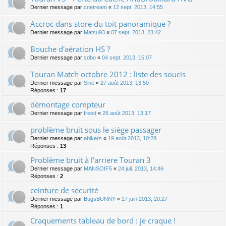
Dernier message par
cnetream
«
12 sept. 2013, 14:55
Accroc dans store du toit panoramique ?
Dernier message par
Matsu93
«
07 sept. 2013, 23:42
Bouche d'aération HS ?
Dernier message par
sdbo
«
04 sept. 2013, 15:07
Touran Match octobre 2012 : liste des soucis
Dernier message par
Sine
«
27 août 2013, 13:50
Réponses :
17
démontage compteur
Dernier message par
freed
«
26 août 2013, 13:17
problème bruit sous le siège passager
Dernier message par
abikers
«
19 août 2013, 10:28
Réponses :
13
Problème bruit à l'arriere Touran 3
Dernier message par
MANSOIF5
«
24 juil. 2013, 14:46
Réponses :
2
ceinture de sécurité
Dernier message par
BugsBUNNY
«
27 juin 2013, 20:27
Réponses :
1
Craquements tableau de bord : je craque !