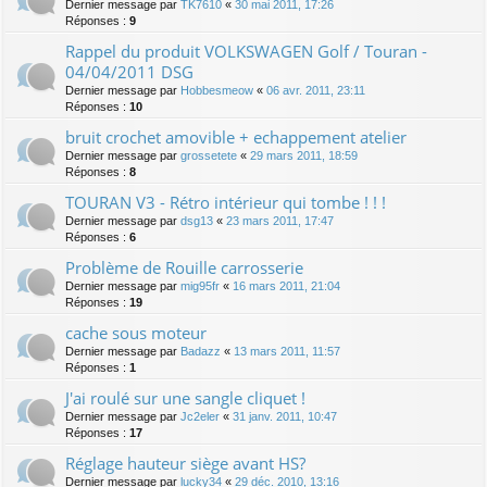
Dernier message par
TK7610
«
30 mai 2011, 17:26
Réponses :
9
Rappel du produit VOLKSWAGEN Golf / Touran -
04/04/2011 DSG
Dernier message par
Hobbesmeow
«
06 avr. 2011, 23:11
Réponses :
10
bruit crochet amovible + echappement atelier
Dernier message par
grossetete
«
29 mars 2011, 18:59
Réponses :
8
TOURAN V3 - Rétro intérieur qui tombe ! ! !
Dernier message par
dsg13
«
23 mars 2011, 17:47
Réponses :
6
Problème de Rouille carrosserie
Dernier message par
mig95fr
«
16 mars 2011, 21:04
Réponses :
19
cache sous moteur
Dernier message par
Badazz
«
13 mars 2011, 11:57
Réponses :
1
J'ai roulé sur une sangle cliquet !
Dernier message par
Jc2eler
«
31 janv. 2011, 10:47
Réponses :
17
Réglage hauteur siège avant HS?
Dernier message par
lucky34
«
29 déc. 2010, 13:16