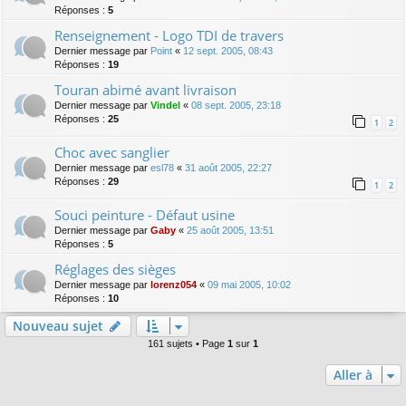
Réponses :
5
Renseignement - Logo TDI de travers
Dernier message par
Point
«
12 sept. 2005, 08:43
Réponses :
19
Touran abimé avant livraison
Dernier message par
Vindel
«
08 sept. 2005, 23:18
Réponses :
25
1
2
Choc avec sanglier
Dernier message par
esl78
«
31 août 2005, 22:27
Réponses :
29
1
2
Souci peinture - Défaut usine
Dernier message par
Gaby
«
25 août 2005, 13:51
Réponses :
5
Réglages des sièges
Dernier message par
lorenz054
«
09 mai 2005, 10:02
Réponses :
10
Nouveau sujet
161 sujets • Page
1
sur
1
Aller à