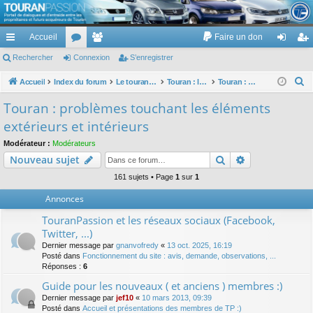
TouranPassion
Accueil
Faire un don
Le forum des propriétaires ou futurs acquéreurs du Volkswagen Touran
cc
Rechercher
or
Connexion
e
S’enregistrer
on
’e
ès
u
m
ne
nr
R
Accueil
Index du forum
Le touran dans ses versions I (V1 V2 V3) et II ...
Touran : les éléments et équipements extérieurs et intérieurs
Touran : problèmes touchant les éléments extérieurs et intérieurs
e
ra
m
br
xi
eg
Touran : problèmes touchant les éléments
c
pi
s
es
on
ist
extérieurs et intérieurs
h
de
re
e
Modérateur :
Modérateurs
Rechercher
Recherche av
Nouveau sujet
r
r
c
161 sujets • Page
1
sur
1
h
Annonces
e
TouranPassion et les réseaux sociaux (Facebook,
r
Twitter, ...)
Dernier message par
gnanvofredy
«
13 oct. 2025, 16:19
Posté dans
Fonctionnement du site : avis, demande, observations, ...
Réponses :
6
Guide pour les nouveaux ( et anciens ) membres :)
Dernier message par
jef10
«
10 mars 2013, 09:39
Posté dans
Accueil et présentations des membres de TP :)