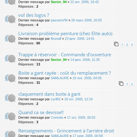
Dernier message par
Sector_94
«
22 avr. 2006, 16:42
Réponses :
2
vol des logos ?
Dernier message par
passionVW
«
26 mars 2006, 20:55
Réponses :
4
Livraison problème peinture (chez Elite auto)
Dernier message par
Brunalf
«
23 janv. 2006, 14:01
Réponses :
60
1
2
3
Trappe à réservoir - Commande d'ouverture
Dernier message par
Sector_94
«
14 janv. 2006, 11:35
Réponses :
13
Boite a gant rayée : coût du remplacement ?
Dernier message par
SAMLAURE
«
15 nov. 2005, 04:05
Réponses :
31
1
2
claquement dans boite à gant
Dernier message par
cyril92
«
18 oct. 2005, 12:16
Réponses :
2
Quand ca se devisse!!
Dernier message par
Comodo
«
17 oct. 2005, 06:52
Réponses :
3
Renseignements - Grincement à l'arrière droit
Dernier message par
SAMLAURE
«
17 sept. 2005, 00:59