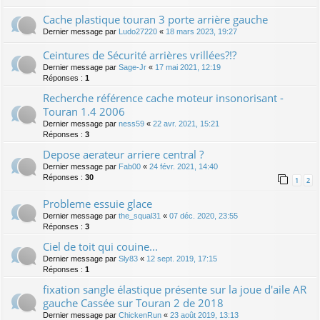
Cache plastique touran 3 porte arrière gauche
Dernier message par
Ludo27220
«
18 mars 2023, 19:27
Ceintures de Sécurité arrières vrillées?!?
Dernier message par
Sage-Jr
«
17 mai 2021, 12:19
Réponses :
1
Recherche référence cache moteur insonorisant -
Touran 1.4 2006
Dernier message par
ness59
«
22 avr. 2021, 15:21
Réponses :
3
Depose aerateur arriere central ?
Dernier message par
Fab00
«
24 févr. 2021, 14:40
Réponses :
30
1
2
Probleme essuie glace
Dernier message par
the_squal31
«
07 déc. 2020, 23:55
Réponses :
3
Ciel de toit qui couine...
Dernier message par
Sly83
«
12 sept. 2019, 17:15
Réponses :
1
fixation sangle élastique présente sur la joue d'aile AR
gauche Cassée sur Touran 2 de 2018
Dernier message par
ChickenRun
«
23 août 2019, 13:13