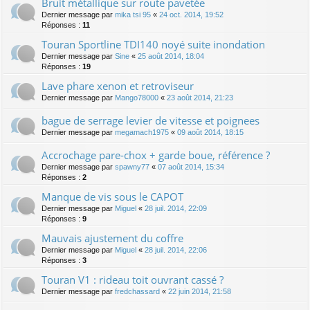
Bruit métallique sur route pavetée
Dernier message par
mika tsi 95
«
24 oct. 2014, 19:52
Réponses :
11
Touran Sportline TDI140 noyé suite inondation
Dernier message par
Sine
«
25 août 2014, 18:04
Réponses :
19
Lave phare xenon et retroviseur
Dernier message par
Mango78000
«
23 août 2014, 21:23
bague de serrage levier de vitesse et poignees
Dernier message par
megamach1975
«
09 août 2014, 18:15
Accrochage pare-chox + garde boue, référence ?
Dernier message par
spawny77
«
07 août 2014, 15:34
Réponses :
2
Manque de vis sous le CAPOT
Dernier message par
Miguel
«
28 juil. 2014, 22:09
Réponses :
9
Mauvais ajustement du coffre
Dernier message par
Miguel
«
28 juil. 2014, 22:06
Réponses :
3
Touran V1 : rideau toit ouvrant cassé ?
Dernier message par
fredchassard
«
22 juin 2014, 21:58