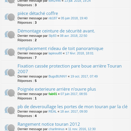
Dernier message par
tom2446
«
13 juil. 2018, 19:24
Réponses :
3
pièce détaché coffre
Dernier message par
nb187
«
05 juin 2018, 19:40
Réponses :
3
Démontage ceinture de sécurité avant.
Dernier message par
Sly83
«
08 avr. 2018, 22:50
Réponses :
2
remplacement rideau de toit panoramique
Dernier message par
lapinou80
«
17 févr. 2018, 18:01
Réponses :
7
Fixation cassée protection pare boue arrière Touran
2007
Dernier message par
BugsBUNNY
«
19 oct. 2017, 07:49
Réponses :
5
Poignée exterieure arrière n'ouvre plus
Dernier message par
fab01
«
07 juin 2017, 08:55
Réponses :
1
pb de deveroullage les portes de mon touran par la clé
Dernier message par
REAL
«
18 avr. 2017, 09:00
Réponses :
4
Rangement notice touran 2012
Dernier message par
charliminus
«
11 nov. 2016, 12:30