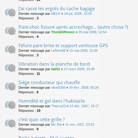
J'ai cassé les ergots du cache bagage
Dernier message par
MELR
«
18 juil. 2008, 10:55
Réponses :
3
Pare-choc fissuré après accrochage... (autre chose ?)
Dernier message par
ThinkDifferent
«
29 mai 2008, 14:54
Réponses :
4
Fêlure pare brise et support ventouse GPS
Dernier message par
LeRem89
«
15 mai 2008, 15:55
Réponses :
3
Vibration dans la planche de bord
Dernier message par
fab01
«
23 mars 2008, 10:48
Réponses :
11
Siège conducteur qui chauffe
Dernier message par
olive8308
«
09 févr. 2008, 00:28
Réponses :
6
Humidité et gel dans l'habitacle
Dernier message par
Thierry03
«
14 déc. 2007, 19:17
Réponses :
19
c'est quoi cette grille ?
Dernier message par
Mc Rai
«
11 nov. 2007, 23:53
Réponses :
9
Boite à gants - Mal ajustée.