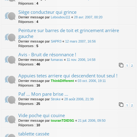
Réponses :
4
Siège conducteur qui grince
Dernier message par
Leboubou111
«
28 avr. 2007, 00:20
Réponses :
4
Peinture sur barres de toit et grincement arrière
gauche
Dernier message par
SAPR3
«
12 mars 2007, 16:56
Réponses :
5
Avis - Bruit de résonnance !
Dernier message par
fumaras
«
11 nov. 2006, 14:58
Réponses :
46
1
2
Appuies tetes arriere qui descendent tout seul !
Dernier message par
ThinkDifferent
«
03 oct. 2006, 19:11
Réponses :
16
Paf ... Mon pare brise ...
Dernier message par
Stroke
«
28 août 2006, 21:39
Réponses :
25
1
2
Vide poche qui couine
Dernier message par
touranTDIDSG
«
21 juil. 2006, 09:50
Réponses :
10
tablette cassée