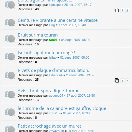
Dernier message par
lepoulpe
«
28 oct. 2007, 15:17
Réponses :
48
1
2
Ceinture vibrante à une certaine vitesse
Dernier message par
Hug
«
17 oct. 2007, 13:40
Bruit sur ma touran
Dernier message par
fab01
«
06 sept. 2007, 08:09
Réponses :
16
Isolant capot moteur rongé !
Dernier message par
jeffao
«
01 sept. 2007, 09:00
Réponses :
8
Rivets de plaque d'immatriculation...
Dernier message par
ludovic44
«
28 août 2007, 13:52
Réponses :
25
1
2
Avis - bruit sporadique Touran
Dernier message par
gougou04
«
27 août 2007, 19:50
Réponses :
13
le chrome de la calandre est gauffré, cloqué
Dernier message par
chris16
«
01 juil. 2007, 10:30
Réponses :
8
Petit accrochage avec un muret
Dernier message par
vavavoum
«
29 mai 2007, 09:41