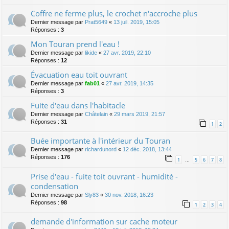
Coffre ne ferme plus, le crochet n'accroche plus
Dernier message par
Prat5649
«
13 juil. 2019, 15:05
Réponses :
3
Mon Touran prend l'eau !
Dernier message par
likide
«
27 avr. 2019, 22:10
Réponses :
12
Évacuation eau toit ouvrant
Dernier message par
fab01
«
27 avr. 2019, 14:35
Réponses :
3
Fuite d'eau dans l'habitacle
Dernier message par
Châtelain
«
29 mars 2019, 21:57
Réponses :
31
1
2
Buée importante à l'intérieur du Touran
Dernier message par
richardunord
«
12 déc. 2018, 13:44
Réponses :
176
1
5
6
7
8
…
Prise d'eau - fuite toit ouvrant - humidité -
condensation
Dernier message par
Sly83
«
30 nov. 2018, 16:23
Réponses :
98
1
2
3
4
demande d'information sur cache moteur