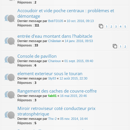
Réponses :
2
Accoudoir et vide poche centraux : problèmes et
démontage
Dernier message par
BobTD105
«
10 oct. 2016, 09:13
Réponses :
111
1
2
3
4
5
entrée d'eau montant dans l'habitacle
Dernier message par
Châtelain
«
14 janv. 2016, 09:53
Réponses :
33
1
2
Console de pavillon
Dernier message par
Charioux
«
01 sept. 2015, 09:40
Réponses :
6
element exterieur sous le touran
Dernier message par
Sly83
«
12 août 2015, 22:30
Réponses :
3
Rangement des caches de couvre-coffre
Dernier message par
fab01
«
16 mai 2015, 20:46
Réponses :
3
Miroir retroviseur coté conducteur prix
stratosphérique
Dernier message par
Thx-2
«
05 nov. 2014, 16:44
Réponses :
5