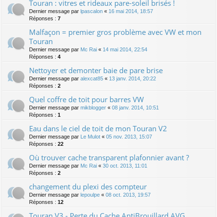
Touran : vitres et rideaux pare-soleil brisés !
Dernier message par
lpascalon
«
16 mai 2014, 18:57
Réponses :
7
Malfaçon = premier gros problème avec VW et mon
Touran
Dernier message par
Mc Rai
«
14 mai 2014, 22:54
Réponses :
4
Nettoyer et demonter baie de pare brise
Dernier message par
alexcat85
«
13 janv. 2014, 20:22
Réponses :
2
Quel coffre de toit pour barres VW
Dernier message par
mikblogger
«
08 janv. 2014, 10:51
Réponses :
1
Eau dans le ciel de toit de mon Touran V2
Dernier message par
Le Mulot
«
05 nov. 2013, 15:07
Réponses :
22
Où trouver cache transparent plafonnier avant ?
Dernier message par
Mc Rai
«
30 oct. 2013, 11:01
Réponses :
2
changement du plexi des compteur
Dernier message par
lepoulpe
«
08 oct. 2013, 19:57
Réponses :
12
Touran V3 - Perte du Cache AntiBrouillard AVG