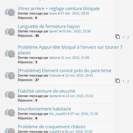
Vitres arrière + réglage ceinture bloquée
Dernier message par
wano
«
07 déc. 2010, 09:25
Réponses :
6
Languette de fermeture hayon
Dernier message par
tijou67
«
05 déc. 2010, 13:38
Réponses :
45
1
2
Probléme Appui-tête bloqué à l'envers sur touran 7
places
Dernier message par
dafun
«
21 nov. 2010, 21:09
Réponses :
3
[Problème] Element coincé près du pare-brise
Dernier message par
Comodo
«
12 nov. 2010, 20:41
Réponses :
27
1
2
Fiabilité ceinture de sécurité
Dernier message par
dantares
«
13 oct. 2010, 21:02
Réponses :
9
bourdonnement habitacle
Dernier message par
the_squal31
«
07 oct. 2010, 21:26
Réponses :
8
Problème de craquement châssis
Dernier message par
road164
«
05 oct. 2010, 21:50